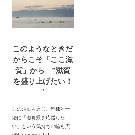
番号：
（内容
ご確認
03-
量 各
くださ
6281-
100g）
い。) 住
9872（
」 （甲
所：東
日本橋
賀市）
京都中
滋乃
かたぎ
央区日
味） ※
古香園
本橋2-
プロ
「朝宮
7-1 2F
ジェク
煎茶
TEL：
トの性
このようなときだ
（内容
03-
質上、
量
6281-
お釣り
50g）」
9872
からこそ
「ここ滋
は出ま
（長浜
せん。
市）阿
賀」から ‟滋賀
※返金も
辻農園
受け付
「湖北
を盛り上げたい！
けてお
米バウ
りませ
ムクー
んので
”
ヘン
予めご
（内容
了承下
量1
さい。
個）」
この活動を通じ、皆様と一
※ここ滋
（長浜
賀2F レ
市）黒
緒に「滋賀県を応援した
ストラ
壁「滋
ン「日
賀かり
い」という気持ちの輪を広
本橋 滋
んとう
乃味」
（内容
げたいと願います。