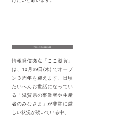
営業時
量
間 ・平
60g）」
日
（長浜
11:30〜
市）黒
22:00
壁「滋
・土日
賀あら
祝
れ（内
11:30〜
容量
20:00
50g）」
(最新の
※商品は
営業時
在庫状
間につ
況など
いては
情報発信拠点「ここ滋賀」
により
「ここ
変更す
は、10月29日(木) でオープ
滋賀」
る場合
WEBサ
がござ
ン３周年を迎えます。日頃
イトを
いま
ご確認
す。
たいへんお世話になってい
くださ
※12月
い。) 住
17日
る「滋賀県の事業者や生産
所：東
(木)～
京都中
者のみなさま」が非常に厳
20日
央区日
(日)の間
しい状況が続いている中、
本橋2-
にご自
7-1 2F
宅に届
TEL：
くよう
03-
に配送
6281-
させて