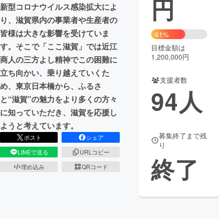
円
新型コロナウイルス感染拡大によ
まちづくり・地域活性化
り、滋賀県内の事業者や生産者の
皆様は大きな影響を受けていま
61%
す。そこで「ここ滋賀」では近江
目標金額は
CAMPFIRE for Social Good
CAMPFIRE Creation
1,200,000円
商人の三方よし精神でこの困難に
CAMPFIREふるさと納税
machi-ya
コミュニティ
立ち向かい、乗り越えていくた
支援者数
め、東京日本橋から、ふるさ
94
人
と“滋賀”の魅力をより多くの方々
に知っていただき、滋賀を応援し
ようと考えています。
募集終了まで残
ポスト
シェア
り
LINEで送る
URLコピー
終了
埋め込み
QRコード