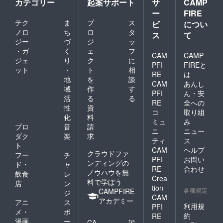
カテゴリー
起案サポート
サ
CAMP
ー
FIRE
テク
ま
プ
ス
ビ
につい
ノロ
ち
ロ
タ
ス
て
ジー
づ
ジ
ッ
・ガ
く
ェ
フ
CAM
CAMP
ジェ
り
ク
に
PFI
FIREと
ット
・
ト
相
RE
は
地
を
談
CAM
あんし
域
作
す
PFI
ん・安
活
る
る
RE
全への
性
資
コ
取り組
化
料
ミュ
み
プロ
音
請
ニ
ニュー
ダク
楽
求
ティ
ス
ト
CAM
ヘルプ
クラウドファ
フー
チ
PFI
お問い
ンディングの
ド・
ャ
RE
合わせ
ノウハウを無
飲食
レ
Crea
料で学ぼう
店
ン
tion
各種規定
CAMPFIRE
ジ
CAM
アカデミー
アニ
ス
利用規
PFI
メ・
ポ
約
RE
漫画
ー
CA
説