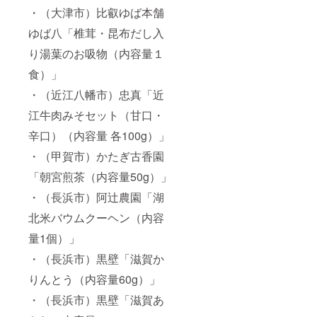
・（大津市）比叡ゆば本舗
ゆば八「椎茸・昆布だし入
り湯葉のお吸物（内容量１
食）」
・（近江八幡市）忠真「近
江牛肉みそセット（甘口・
辛口）（内容量 各100g）」
・（甲賀市）かたぎ古香園
「朝宮煎茶（内容量50g）」
・（長浜市）阿辻農園「湖
北米バウムクーヘン（内容
量1個）」
・（長浜市）黒壁「滋賀か
りんとう（内容量60g）」
・（長浜市）黒壁「滋賀あ