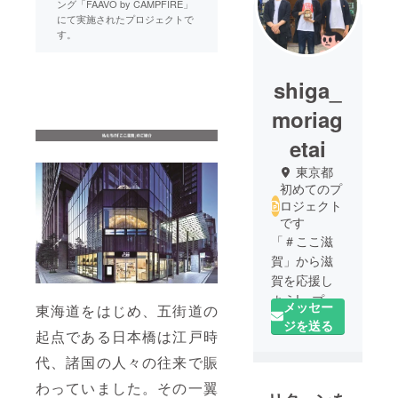
ング「FAAVO by CAMPFIRE」
にて実施されたプロジェクトで
す。
shiga_
moriag
etai
東京都
初めてのプ
ロジェクト
です
「＃ここ滋
賀」から滋
賀を応援し
よう!」プロ
メッセー
東海道をはじめ、五街道の
ジェクト
ジを送る
起点である日本橋は江戸時
は、私たち
ここ滋賀の
代、諸国の人々の往来で賑
スタッフが
わっていました。その一翼
ここ滋賀か