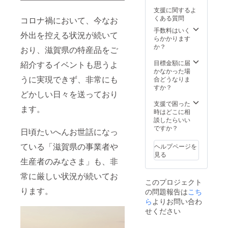
到着日
お吸物
りませ
支援に関するよ
から
（内容
んので
くある質問
コロナ禍において、今なお
2021年
量１
予めご
3月31日
食）」
手数料はいく
了承下
外出を控える状況が続いて
(水)まで
（大津
らかかります
さい。
とさせ
市）比
か？
※ここ滋
おり、滋賀県の特産品をご
ていた
叡ゆば
賀2F レ
だきま
本舗ゆ
目標金額に届
ストラ
紹介するイベントも思うよ
す。 ※
ば八
かなかった場
ン「日
席に限
うに実現できず、非常にも
「椎
合どうなりま
本橋 滋
りがご
茸・昆
すか？
乃味」
どかしい日々を送っており
ざいま
布だし
営業時
すの
入り湯
支援で困った
間 ・平
ます。
で、大
葉のお
時はどこに相
日
人数で
吸物
談したらいい
11:30〜
滋乃味
（内容
ですか？
22:00
日頃たいへんお世話になっ
(お食事
量１
・土日
券)をご
食）」
祝
ている「滋賀県の事業者や
ヘルプページを
利用さ
（近江
11:30〜
見る
れる場
八幡
生産者のみなさま」も、非
20:00
合は事
市）忠
(最新の
常に厳しい状況が続いてお
前にご
真「近
営業時
このプロジェクト
予約を
江牛肉
間につ
ります。
の問題報告は
こち
お願い
みそ
いては
いたし
ら
よりお問い合わ
セット
「ここ
ます。
（甘
滋賀」
せください
▶︎ご予
口・辛
WEBサ
約電話
口）
イトを