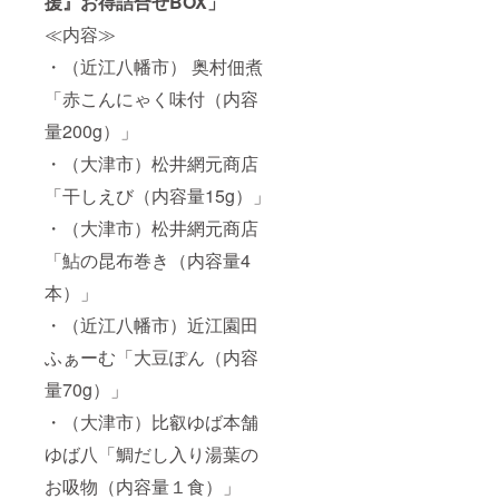
援』お得詰合せBOX」
≪内容≫
・（近江八幡市） 奥村佃煮
「赤こんにゃく味付（内容
量200g）」
・（大津市）松井網元商店
「干しえび（内容量15g）」
・（大津市）松井網元商店
「鮎の昆布巻き（内容量4
本）」
・（近江八幡市）近江園田
ふぁーむ「大豆ぽん（内容
量70g）」
・（大津市）比叡ゆば本舗
ゆば八「鯛だし入り湯葉の
お吸物（内容量１食）」