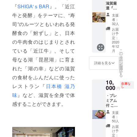
滋賀厳
届くよ
『
SHIGA'ｓBAR
』。「近江
選『滋
うに郵
賀応
送させ
牛と発酵」をテーマに、“寿
支援
援』お
ていた
者：
得詰合
だきま
司”のルーツともいわれる発
32人
せ
す。 ※
お届
酵食の「鮒ずし」と、日本
BOX(6,
共通券
け予
500円相
のご利
定：
の牛肉食のはじまりとされ
当分) ≪
2020
用期間
年12
内容≫
はチ
ている「近江牛」、そして
こ
月
（近江
ケット
の
リ
八幡
到着日
タ
母なる湖「琵琶湖」に育ま
ー
市） 奥
から
ン
詳細を見る
を
村佃煮
2021年
選
れた「湖の幸」などの滋賀
択
「赤こ
3月31日
す
る
んにゃ
の食材をふんだんに使った
(水)まで
10,
く味付
とさせ
在庫な
レストラン『
日本橋 滋乃
（内容
000
ていた
し
円
量
だきま
味
』など、滋賀を全身で体
・プレ
200g）
す。 ※
ミアム
」 （大
席に限
感することができます。
付 ここ
津市）
りがご
滋賀(お
松井網
ざいま
支援
買物
元商店
すの
者：
券)・滋
「干し
で、大
50人
乃味(お
えび
人数で
お届
食事券)
（内容
滋乃味
け予
共通券
量
定：
(お食事