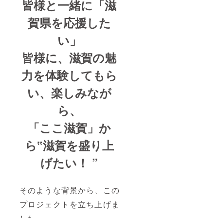
皆様と一緒に「滋
9872
いただ
きま
賀県を応援した
す。 ※
発送費
い」
込とな
りま
す。
皆様に、滋賀の魅
力を体験してもら
い、
楽しみなが
ら、
「ここ滋賀」か
ら‟滋賀を盛り上
げたい！ ”
そのような背景から、この
プロジェクトを立ち上げま