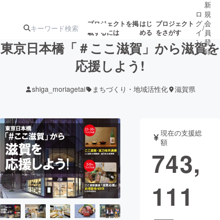
新
ロ
規
グ
会
プロジェクトを掲
はじ
プロジェクト
/
載するには
める
をさがす
イ
員
ン
登
東京日本橋「＃ここ滋賀」から滋賀を
録
応援しよう!
人気のプロ
注目のリ
注目の新着プロ
募集終了が近いプ
もうすぐ公開
shiga_moriagetai
まちづくり・地域活性化
滋賀県
ジェクト
ターン
ジェクト
ロジェクト
されます
アート・写真
音楽
現在の支援総
額
743,
テクノロジー・ガジェット
ゲーム・サ
111
映像・映画
書籍・雑誌
ビジネス・起業
チャレンジ