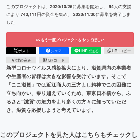
このプロジェクトは、
2020/10/26
に募集を開始し、
94
人の支援
により
743,111
円の資金を集め、
2020/11/30
に募集を終了しま
した
もう一度プロジェクトをやってほしい
ポスト
シェア
LINEで送る
URLコピー
埋め込み
QRコード
新型コロナウイルス感染拡大により、滋賀県内の事業者
や生産者の皆様は大きな影響を受けています。そこで
「ここ滋賀」では近江商人の三方よし精神でこの困難に
立ち向かい、乗り越えていくため、東京日本橋から、ふ
るさと“滋賀”の魅力をより多くの方々に知っていただ
き、滋賀を応援しようと考えています。
このプロジェクトを見た人はこちらもチェックし