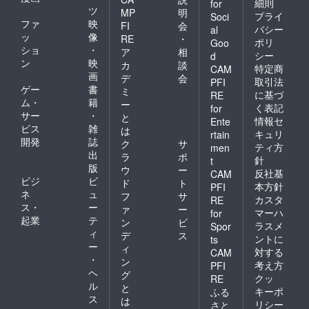
細則
for
ツ
MP
明
プライ
Soci
ファ
映
FI
会
バシー
al
ッ
像
RE
・
ポリ
Goo
ショ
・
ア
相
シー
d
ン
映
カ
談
特定商
CAM
画
デ
会
取引法
PFI
ゲー
書
ミ
に基づ
RE
ム・
籍
ー
く表記
for
サー
・
と
情報セ
Ente
ビス
雑
は
キュリ
rtain
開発
誌
ク
サ
ティ方
men
出
ラ
ポ
針
t
版
ウ
ー
反社基
CAM
ビジ
ビ
ド
ト
本方針
PFI
ネ
ュ
フ
サ
カスタ
RE
ス・
ー
ァ
ー
マーハ
for
起業
テ
ン
ビ
ラスメ
Spor
ィ
デ
ス
ントに
ts
ー
ィ
対する
CAM
・
ン
考え方
PFI
ヘ
グ
クッ
RE
ル
と
キーポ
ふる
ス
は
リシー
さと