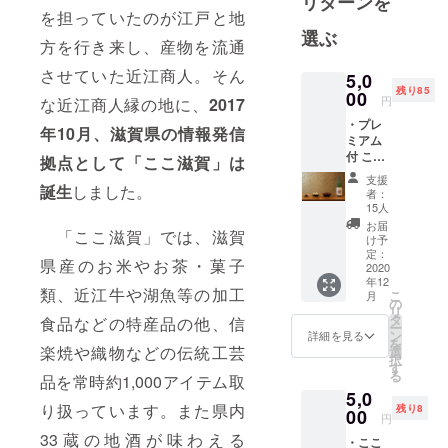
リターンを
を担っていたのが江戸と地
ら滋賀を盛
選ぶ
り上げたい
方を行き来し、産物を流通
という一心
させていた近江商人。そん
5,0
で立ち上げ
残り85
00
円
な近江商人縁の地に、
2017
たプロジェ
・プレ
クトです！
年10月、滋賀県の情報発信
ミアム
付 ここ
拠点として「ここ滋賀」は
滋賀(お
支援
買物
誕生
しました。
者：
券)・滋
15人
乃味(お
お届
「ここ滋賀」では、滋賀
食事券)
け予
共通券
定：
県産のお米やお茶・菓子
『6,000
2020
年12
円分
類、近江牛や湖魚等の加工
こ
月
（2,000
の
リ
円×3
タ
食品などの特産品の他、信
ー
枚)』 ※
ン
詳細を見る
を
共通券
楽焼や織物などの伝統工芸
選
択
は12月8
す
る
品を常時約1,000アイテム取
日(火)～
5,0
12月15
り扱っています。また県内
残り8
日(火)の
00
円
間にご
33蔵の地酒が味わえる
・ここ
自宅に