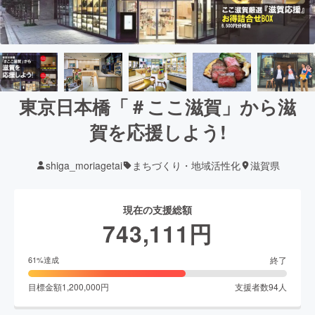
東京日本橋「＃ここ滋賀」から滋
賀を応援しよう!
shiga_moriagetai
まちづくり・地域活性化
滋賀県
現在の支援総額
743,111
円
終了
61
%達成
目標金額
1,200,000
円
支援者数
94
人