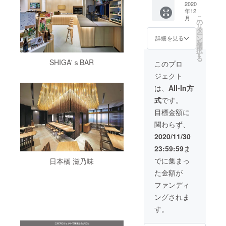
（13,00
2020
15g）」
券)をご
年12
0円分）
（大津
利用さ
こ
月
『13,00
市）松
の
れる場
リ
0円分
井網元
タ
合は事
ー
（2,000
商店
ン
前にご
詳細を見る
を
円×6
「鮎の
選
予約を
択
枚、
昆布巻
す
お願い
る
1000円
SHIGA'ｓBAR
き（内
いたし
このプロ
×1
容量4
ます。
ジェクト
枚）』
本）」
▶︎ご予
共通券
（近江
約電話
は、
All-In方
は12月8
八幡
番号：
式
です。
日(火)～
市）近
03-
12月15
江園田
6281-
目標金額に
日(火)の
ふぁー
9872（
関わらず、
間にご
む「大
日本橋
自宅に
豆ぽん
滋乃
2020/11/30
届くよ
（内容
味） ※
23:59:59
ま
うに郵
量
プロ
送させ
70g）」
ジェク
でに集まっ
日本橋 滋乃味
ていた
（大津
トの性
た金額が
だきま
市）比
質上、
す。 ※
叡ゆば
お釣り
ファンディ
共通券
本舗ゆ
は出ま
ングされま
のご利
ば八
せん。
用期間
「鯛だ
※返金も
す。
はチ
し入り
受け付
ケット
湯葉の
けてお