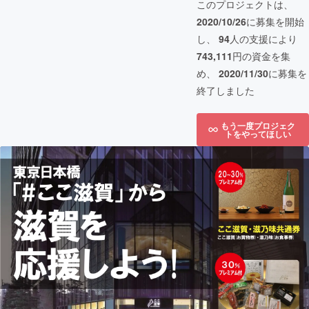
このプロジェクトは、
2020/10/26
に募集を開始
し、
94
人の支援により
743,111
円の資金を集
め、
2020/11/30
に募集を
終了しました
もう一度プロジェク
トをやってほしい