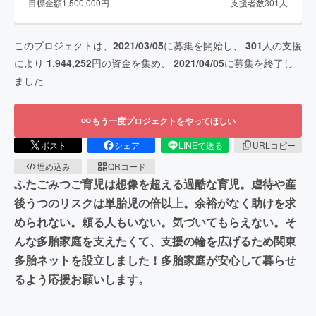
目標金額
1,500,000
円
支援者数
301
人
このプロジェクトは、
2021/03/05
に募集を開始し、
301
人の支援
により
1,944,252
円の資金を集め、
2021/04/05
に募集を終了し
ました
もう一度プロジェクトをやってほしい
ポスト
シェア
LINEで送る
URLコピー
埋め込み
QRコード
ふたごみつご育児は想像を超える過酷な育児。虐待や産
後うつのリスクは単胎児の倍以上。余裕がなく助けを求
められない。頼る人もいない。気づいてもらえない。そ
んな多胎家庭を支えたくて、支援の輪を広げるため関東
多胎ネットを設立しました！多胎家庭が安心して暮らせ
るよう応援お願いします。