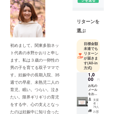
ジを送る
【多胎ファ
ミリーが安
心して 楽し
リターンを
く育児でき
る社会の実
選ぶ
現】をビ
ジョンに掲
目標金額
初めまして。関東多胎ネッ
げ、法人化
未達でも
と基盤作り
ト代表の水野かおりと申し
リターン
のため、ク
が届きま
ます。私は３歳の一卵性の
ラウドファ
す
(All-in
男の子を育てる双子ママで
ンディング
方式)
に挑戦。301
1,0
す。妊娠中の長期入院、35
名、
00
円
週での早産、未熟児二人の
1,944,252
お礼の
育児。眠い。つらい。泣き
円、目標に
メール
をお送
対し129%の
たい。限界ギリギリの育児
りいた
支援
ご支援をい
します
者：
をする中、心の支えとなっ
ただき、無
79人
たのは妊娠中に知り合った
お届
事成功。