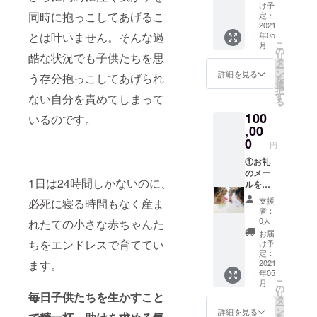
状をお
の方の
接質疑
け予
送りい
み、お
同時に抱っこしてあげるこ
定：
応答の
たしま
名前を
2021
時間も
とは叶いません。そんな過
年05
す。 ※
関東多
設けま
こ
月
備考欄
胎ネッ
の
す。 ご
酷な状況でも子供たちを思
リ
に記載
トの
タ
質問が
ー
する個
ウェブ
ン
ある方
詳細を見る
う存分抱っこしてあげられ
を
人のお
サイト
選
は、備
択
名前を
に掲載
す
考欄に
ない自分を責めてしまって
る
ご記入
させて
ご記載
100
くださ
いただ
いるのです。
いただ
い（企
きます
,00
けます
業名、
（文字
0
と幸い
円
団体名
大・中
です。
等は不
または
①お礼
お手数
可） ※
小サイ
のメー
です
1日は24時間しかないのに、
サイト
ズ）。
ルをお
が、な
の文字
③子育
送りい
い場合
支援
必死に寝る時間もなく産ま
サイズ
て支
たしま
は、 な
者：
にご指
援・育
す。②
し、と
0人
れたての小さな赤ちゃんた
定がな
児グッ
ご希望
ご入力
お届
い場合
ズに関
の方の
ちをエンドレスで育ててい
くださ
け予
は、中
するモ
み、お
定：
い
ます。
サイズ
ニター
名前を
2021
年05
での掲
５名ま
関東多
こ
月
載とな
で提
胎ネッ
の
リ
毎日子供たちを生かすこと
ります
供、ま
トの
タ
ー
たは多
ウェブ
ン
詳細を見る
を