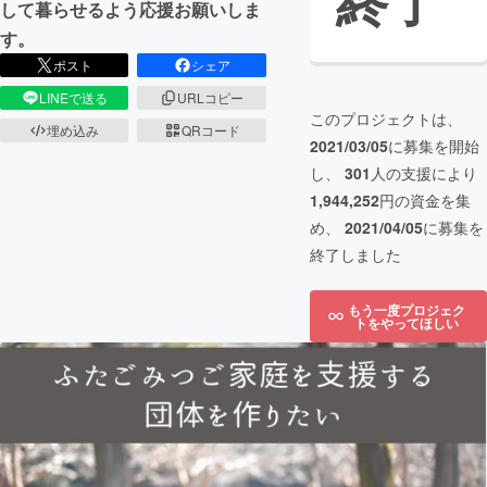
終了
して暮らせるよう応援お願いしま
す。
ポスト
シェア
LINEで送る
URLコピー
このプロジェクトは、
埋め込み
QRコード
2021/03/05
に募集を開始
し、
301
人の支援により
1,944,252
円の資金を集
め、
2021/04/05
に募集を
終了しました
もう一度プロジェク
トをやってほしい