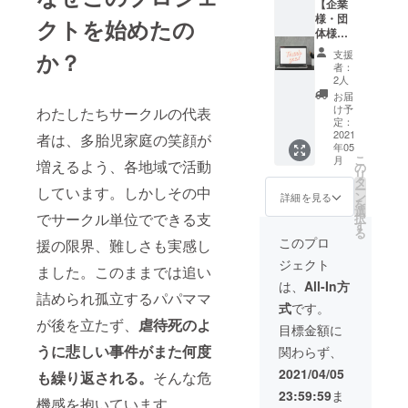
サイト
等は不
きます
【企業
の文字
可）。
（文字
様・団
クトを始めたの
サイズ
※サイト
大サイ
体様向
にご指
の文字
ズ）。
け】①
か？
支援
定がな
サイズ
ご希望
お礼の
者：
い場合
にご指
の名称
メール
2人
は、大
定がな
を備考
をお送
お届
サイズ
い場合
欄にご
りいた
け予
わたしたちサークルの代表
での掲
は、大
記載く
しま
定：
載とな
サイズ
ださ
す。②
2021
者は、多胎児家庭の笑顔が
年05
ります
での掲
い。 ※
企業
こ
月
増えるよう、各地域で活動
載とな
反社会
名・団
の
リ
ります
的団体
体名と
タ
ー
しています。しかしその中
やその
ウェブ
ン
詳細を見る
を
他不適
サイト
選
でサークル単位でできる支
択
切と思
を関東
す
る
われる
多胎
このプロ
援の限界、難しさも実感し
場合
ネット
ジェクト
は、掲
のウェ
ました。このままでは追い
載でき
ブサイ
は、
All-In方
ない事
トに掲
詰められ孤立するパパママ
式
です。
がござ
載させ
が後を立たず、
虐待死のよ
います
ていた
目標金額に
点ご了
だきま
うに悲しい事件がまた何度
関わらず、
承くだ
す（文
さい。
字大サ
2021/04/05
も繰り返される。
そんな危
支援の
イ
23:59:59
ま
キャン
ズ）。
機感を抱いています。