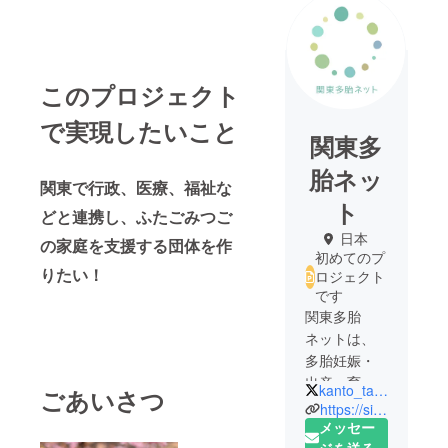
このプロジェクト
で実現したいこと
関東多
胎ネッ
関東で行政、医療、福祉な
ト
どと連携し、ふたごみつご
日本
の家庭を支援する団体を作
初めてのプ
りたい！
ロジェクト
です
関東多胎
ネットは、
多胎妊娠・
出産・育児
kanto_tatai_net
ごあいさつ
の支援団体
https://sites.google.com/view/kanto-tatai-net/
です。
メッセー