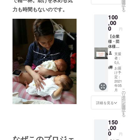
で精一杯。
助けを求める気
胎に関
サイト
選
択
する勉
に掲載
す
力も時間もないのです。
る
強会の
させて
100
受講券
いただ
をメー
きます
,00
ルにて
（文字
0
円
お送り
大・中
いたし
または
【企業
ます。
小サイ
様・団
どちら
ズ）。
体様向
をご希
③双子
け】①
支援
望か備
からの
お礼の
者：
考欄に
手書き
メール
0人
ご記載
のお礼
をお送
お届
くださ
状をお
りいた
け予
い ※備
送りい
しま
定：
考欄に
たしま
す。②
2021
年05
記載す
す。 ※
企業
こ
月
る個人
備考欄
名・団
の
リ
のお名
に記載
体名を
タ
ー
前をご
する個
関東多
ン
詳細を見る
を
記入く
人のお
胎ネッ
選
択
ださい
名前を
トの
す
る
（企業
ご記入
ウェブ
150
名、団
くださ
サイト
体名等
い（企
に掲載
,00
は不
業名、
させて
0
円
なぜこのプロジェ
可） ※
団体名
いただ