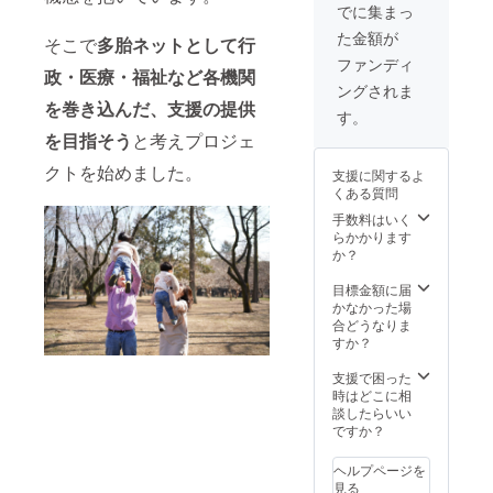
セルは
ご希望
でに集まっ
承るこ
の名称
た金額が
とがで
とウェ
そこで
多胎ネットとして行
きませ
ブサイ
ファンディ
政・医療・福祉など各機関
ん。ご
トを備
ングされま
不明な
考欄に
を巻き込んだ、支援の提供
点はお
ご記載
す。
気軽に
くださ
を目指そう
と考えプロジェ
お問い
い。 ※
合わせ
反社会
クトを始めました。
支援に関するよ
くださ
的団体
くある質問
い。
やその
他不適
手数料はいく
切と思
らかかります
われる
か？
場合
は、掲
目標金額に届
載でき
かなかった場
ない事
合どうなりま
がござ
すか？
います
点ご了
支援で困った
承くだ
時はどこに相
さい。
談したらいい
支援の
ですか？
キャン
セルは
ヘルプページを
承るこ
見る