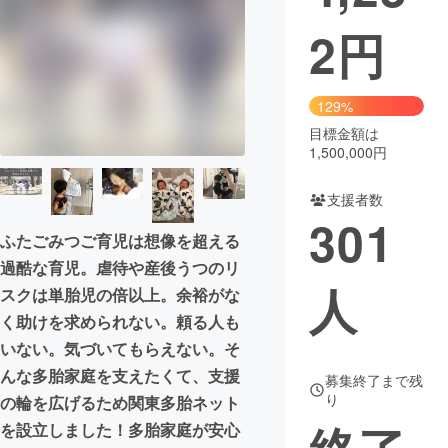
2
円
まちづくり・地域活性化
CAMPFIRE for Social Good
CAMPFIRE Creation
129%
CAMPFIREふるさと納税
machi-ya
コミュニティ
目標金額は
1,500,000円
支援者数
301
ふたごみつご育児は想像を超える
過酷な育児。虐待や産後うつのリ
人
スクは単胎児の倍以上。余裕がな
く助けを求められない。頼る人も
いない。気づいてもらえない。そ
んな多胎家庭を支えたくて、支援
募集終了まで残
り
の輪を広げるため関東多胎ネット
を設立しました！多胎家庭が安心