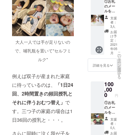
①お礼
小サイ
児に関
は、 な
のメー
ズ） ※
する基
し、と
ルをお
備考欄
礎知
ご入力
送りい
に記載
識、当
支援
くださ
たしま
する個
団体の
者：
い） ★
す。②
人のお
双子マ
3人
日時 4
ご希望
名前を
マであ
お届
月11日
の方の
ご記入
り専門
け予
（日）
み、お
くださ
定：
職（保
大人一人では手が足りないの
21：30
名前を
2021
い（企
育士な
～22：
年05
関東多
業名、
で、哺乳瓶を置いて"セルフミ
ど）の
30 オン
こ
月
胎ネッ
団体名
の
立場か
ライン
リ
ルク"
トの
等は不
タ
らのコ
（ZOO
ー
ウェブ
可）
ン
メン
詳細を見る
Mを使
を
サイト
選
ト、各
用しま
択
に掲載
す
地域の
例えば双子が産まれた家庭
す） ク
る
させて
多胎支
ラウド
100
いただ
に待っているのは、
「1日24
援の現
ファン
きます
,00
状や、
ディン
回、2時間置きの頻回授乳と
（文字
0
多胎家
円
グ終了
中また
庭に関
後に
それに伴うおむつ替え」
で
は小サ
①お礼
わる際
ZOOM
イ
のメー
に知っ
す。三つ子の家庭の場合は1
のURL
ズ）。
ルをお
ておき
をお送
③双子
送りい
たいこ
日36回の授乳と・・・。
支援
りいた
からの
たしま
とをお
者：
しま
手書き
す。②
話し
0人
す。
のお礼
ご希望
さらに同時に泣く我が子を
し、直
お届