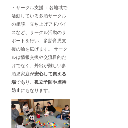
・サークル支援 ：各地域で
活動している多胎サークル
の相談、立ち上げアドバイ
スなど、サークル活動のサ
ポートを行い、多胎育児支
援の輪を広げます。 サーク
ルは情報交換や交流目的だ
けでなく、外出が難しい多
胎児家庭が
安心して集える
場
であり、
孤立予防や虐待
防止
にもなります。