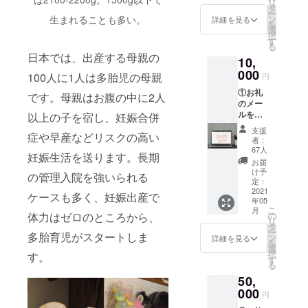
リ
ン】
タ
ご意見
ー
「多胎
生まれることも多い。
ン
詳細を見る
をうか
を
につい
選
がった
択
ての勉
す
りする
る
強会」
会で
日本では、出産する母親の
10,
にご招
す。 ご
待致し
000
100人に1人は多胎児の母親
質問に
円
ます
も、で
①お礼
（zoom
です。母親はお腹の中に2人
きる限
のメー
5月開催
りお答
ルをお
以上の子を宿し、妊娠合併
予
えした
送りい
定）。
いと思
支援
症や早産などリスクの高い
たしま
当日ご
者：
いま
す。②
参加が
67人
す。
妊娠生活を送ります。長期
ご希望
難しい
お届
（ご質
の方の
方に
け予
問があ
の管理入院を強いられる
み、お
は、録
定：
る方
名前を
2021
画映像
ケースも多く、妊娠出産で
は、備
年05
関東多
のURL
考欄に
こ
月
胎ネッ
を、
体力はゼロのところから、
の
ご記載
リ
トの
メール
タ
いただ
ー
多胎育児がスタートしま
ウェブ
にてお
ン
詳細を見る
けます
を
サイト
送りい
選
と幸い
択
す。
に掲載
たしま
す
です。
る
させて
す。 多
お手数
50,
いただ
胎妊
です
きます
000
娠・出
円
が、な
（文字
産・育
い場合