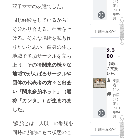
け予
双子ママの友達でした。
定：
2021
2021年６月
年05
に無事、一
こ
月
同じ経験をしているからこ
の
リ
般社団法人
タ
そ分かり合える。弱音を吐
ー
ン
詳細を見る
化致しまし
を
選
ける。そんな場所を私も作
た。たくさ
択
す
る
んのご支
りたいと思い、自身の住む
2,0
援、応援の
00
地域で多胎サークルを立ち
円
メッセージ
【既に
上げ、その後
関東の様々な
を本当にあ
ご支援
りがとうご
地域でがんばるサークルや
いただ
いてい
ざいまし
支援
団体の代表者の方々と出会
る方に
者：
た！
おすす
14人
い「関東多胎ネット」（通
め！・
お届
追加リ
け予
称「カンタ」）が生まれま
ター
定：
ン】 オ
2021
した。
年04
ンライ
こ
月
ンあり
の
リ
*多胎とは二人以上の胎児を
がとう
タ
ー
会参加
ン
詳細を見る
を
同時に胎内にもつ状態のこ
チケッ
選
択
ト 「カ