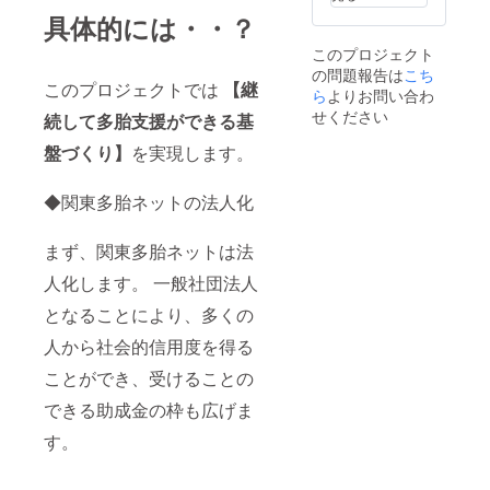
とがで
具体的には・・？
きませ
ん。ご
このプロジェクト
不明な
の問題報告は
こち
点はお
このプロジェクトでは
【継
気軽に
ら
よりお問い合わ
お問い
せください
続して多胎支援ができる基
合わせ
くださ
盤づくり】
を実現します。
い。
◆関東多胎ネットの法人化
まず、関東多胎ネットは法
人化します。 一般社団法人
となることにより、多くの
人から社会的信用度を得る
ことができ、受けることの
できる助成金の枠も広げま
す。