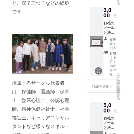
す
と。双子三つ子などの総称
る
ンタク
3,0
ラファ
です。
ンあり
00
円
がとう
お礼の
の会」
メール
にご招
と法人
待致し
設立の
ます
支援
ご報告
（zoom
者：
メール
開
71人
をお送
催）。
お届
りいた
当日ご
け予
します
参加が
定：
2021
難しい
年05
方に
こ
月
は、録
の
リ
画映像
タ
所属するサークル代表者
ー
のURL
ン
詳細を見る
を
を、
は、保健師、看護師、保育
選
択
メール
す
る
士、臨床心理士、公認心理
にてお
5,0
送りい
師、精神保健福祉士、社会
00
たしま
円
す。ご
福祉士、キャリアコンサル
お礼の
支援い
メール
ただい
タントなど様々なスキル・
と法人
た方か
設立の
らリク