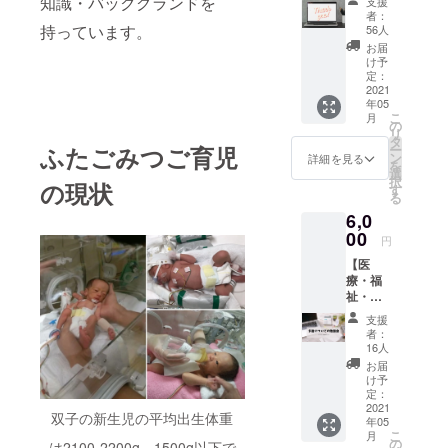
知識・バックグランドを
支援
ご報告
エスト
者：
メール
持っています。
をいた
56人
をお送
だきま
お届
りいた
した。
け予
します
定：
ありが
2021
とうご
年05
ざいま
こ
月
の
す！ こ
リ
タ
のプロ
ふたごみつご育児
ー
ン
ジェク
詳細を見る
を
選
トに対
択
の現状
す
する思
る
いや、
6,0
関東多
00
胎ネッ
円
トが
【医
やって
療・福
きたこ
祉・保
と、 こ
育・子
れから
支援
育て支
やって
者：
援等の
16人
いくこ
関係者
とにつ
お届
の皆様
け予
いてお
におす
定：
話した
すめ・
2021
り、み
双子の新生児の平均出生体重
年05
追加リ
なさま
こ
月
ター
の
は2100-2200g。1500g以下で
からの