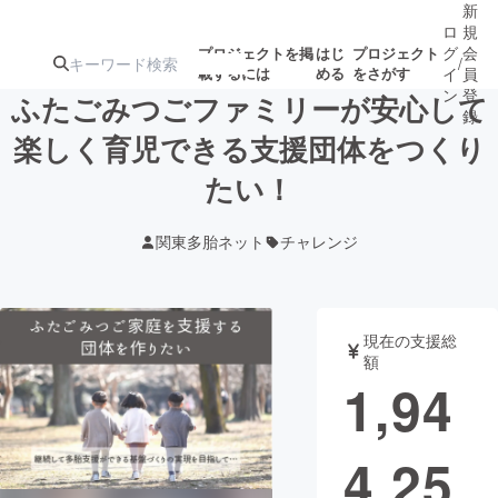
新
ロ
規
グ
会
プロジェクトを掲
はじ
プロジェクト
/
載するには
める
をさがす
イ
員
ン
登
ふたごみつごファミリーが安心して
録
楽しく育児できる支援団体をつくり
たい！
人気のプロ
注目のリ
注目の新着プロ
募集終了が近いプ
もうすぐ公開
ジェクト
ターン
ジェクト
ロジェクト
されます
関東多胎ネット
チャレンジ
アート・写真
音楽
現在の支援総
テクノロジー・ガジェット
ゲーム・サ
額
1,94
映像・映画
書籍・雑誌
4,25
ビジネス・起業
チャレンジ