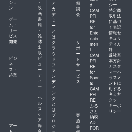
ショ
・
ア
相
シー
d
ン
映
カ
談
特定商
CAM
画
デ
会
取引法
PFI
ゲー
書
ミ
に基づ
RE
ム・
籍
ー
く表記
for
サー
・
と
情報セ
Ente
ビス
雑
は
キュリ
rtain
開発
誌
ク
サ
ティ方
men
出
ラ
ポ
針
t
版
ウ
ー
反社基
CAM
ビジ
ビ
ド
ト
本方針
PFI
ネ
ュ
フ
サ
カスタ
RE
ス・
ー
ァ
ー
マーハ
for
起業
テ
ン
ビ
ラスメ
Spor
ィ
デ
ス
ントに
ts
ー
ィ
対する
CAM
・
ン
考え方
PFI
ヘ
グ
クッ
RE
ル
と
キーポ
ふる
ス
は
リシー
さと
ケ
プ
実
納税
ア
ロ
施
AD
アー
舞
ジ
事
FOR
ト・
台
ェ
例