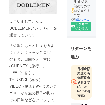
山梨県
初めてのプ
ロジェクト
です
http://www.doblemen.com/
はじめまして。私は
メッセー
DOBLEMENというサイトを
ジを送る
運営しています。
「柔軟にもっと世界をみよ
リターンを
う」というキャッチコピー
選ぶ
のもと、自由をテーマに
JOURNEY（旅行）、
目標金額
LIFE（生活）、
未達なら
全額返金
THINKING（思索）、
されます
VIDEO（動画）の4つのカテ
(All-or-
Nothing
ゴリーから旅の様子や拠点
方式)
での日常などをアップして