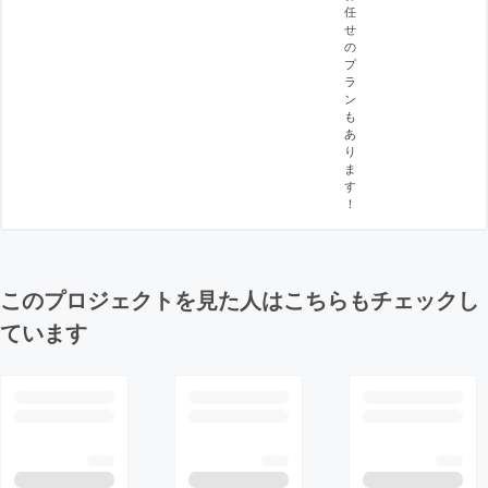
任
せ
の
プ
ラ
ン
も
あ
り
ま
す
！
このプロジェクトを見た人はこちらもチェックし
ています