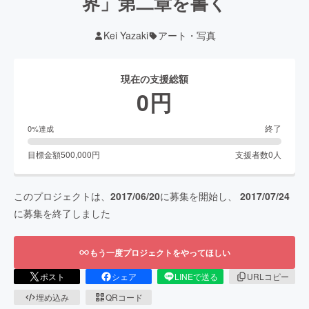
界」第二章を書く
Kei Yazaki
アート・写真
現在の支援総額
0
円
終了
0
%達成
目標金額
500,000
円
支援者数
0
人
このプロジェクトは、
2017/06/20
に募集を開始し、
2017/07/24
に募集を終了しました
もう一度プロジェクトをやってほしい
ポスト
シェア
LINEで送る
URLコピー
埋め込み
QRコード