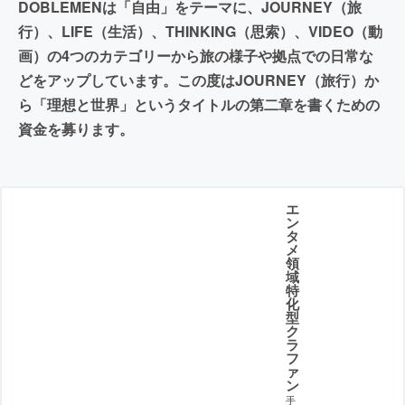
DOBLEMENは「自由」をテーマに、JOURNEY（旅
行）、LIFE（生活）、THINKING（思索）、VIDEO（動
画）の4つのカテゴリーから旅の様子や拠点での日常な
どをアップしています。この度はJOURNEY（旅行）か
ら「理想と世界」というタイトルの第二章を書くための
資金を募ります。
エ
ン
タ
メ
領
域
特
化
型
ク
ラ
フ
ァ
ン
手