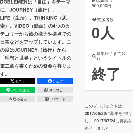
DOBLEMENは「自由」をテーマ
500,000円
に、JOURNEY（旅行）、
まちづくり・地域活性化
LIFE（生活）、THINKING（思
支援者数
0
人
索）、VIDEO（動画）の4つのカ
CAMPFIRE for Social Good
CAMPFIRE Creation
テゴリーから旅の様子や拠点での
CAMPFIREふるさと納税
machi-ya
コミュニティ
日常などをアップしています。こ
の度はJOURNEY（旅行）から
募集終了まで残
「理想と世界」というタイトルの
り
第二章を書くための資金を募りま
終了
す。
ポスト
シェア
LINEで送る
URLコピー
埋め込み
QRコード
このプロジェクトは、
2017/06/20
に募集を開始
し、
2017/07/24
に募集を
終了しました