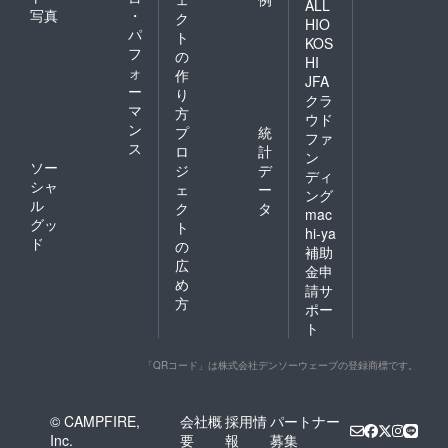
ALL
写真
・
ク
HIO
パ
ト
KOS
フ
の
HI
ォ
作
JFA
ー
り
クラ
マ
方
ウド
ン
プ
統
ファ
ス
ロ
計
ン
ソー
ジ
デ
ディ
シャ
ェ
ー
ング
ル
ク
タ
mac
グッ
ト
hi-ya
ド
の
補助
広
金申
め
請サ
方
ポー
ト
「QRコード」は株式会社デンソーウェーブの登録商標です。
© CAMPFIRE,
会社概
採用情
パートナー
Inc.
要
報
募集