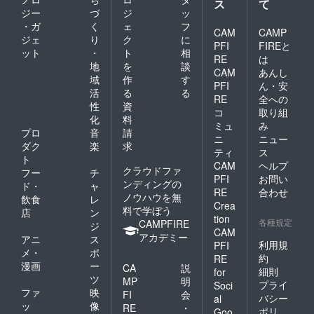
ス
て
ジー
づ
ジ
ッ
・ガ
く
ェ
フ
CAM
CAMP
ジェ
り
ク
に
PFI
FIREと
ット
・
ト
相
RE
は
地
を
談
CAM
あんし
域
作
す
PFI
ん・安
活
る
る
RE
全への
性
資
コ
取り組
化
料
ミュ
み
プロ
音
請
ニ
ニュー
ダク
楽
求
ティ
ス
ト
CAM
ヘルプ
クラウドファ
フー
チ
PFI
お問い
ンディングの
ド・
ャ
RE
合わせ
ノウハウを無
飲食
レ
Crea
料で学ぼう
店
ン
tion
各種規定
CAMPFIRE
ジ
CAM
アカデミー
アニ
ス
利用規
PFI
メ・
ポ
約
RE
漫画
ー
CA
説
細則
for
ツ
MP
明
プライ
Soci
ファ
映
FI
会
バシー
al
ッ
像
RE
・
ポリ
Goo