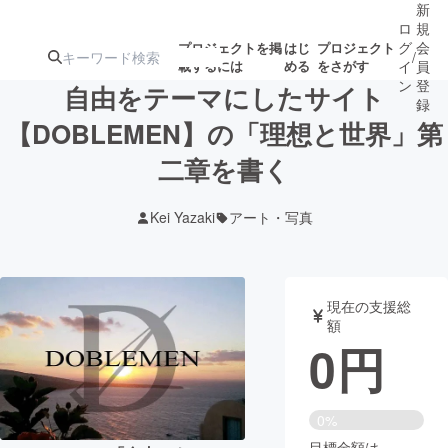
新
ロ
規
グ
会
プロジェクトを掲
はじ
プロジェクト
/
載するには
める
をさがす
イ
員
ン
登
自由をテーマにしたサイト
録
【DOBLEMEN】の「理想と世界」第
二章を書く
人気のプロ
注目のリ
注目の新着プロ
募集終了が近いプ
もうすぐ公開
ジェクト
ターン
ジェクト
ロジェクト
されます
Kei Yazaki
アート・写真
アート・写真
音楽
現在の支援総
テクノロジー・ガジェット
ゲーム・サ
額
0
円
映像・映画
書籍・雑誌
0%
ビジネス・起業
チャレンジ
目標金額は