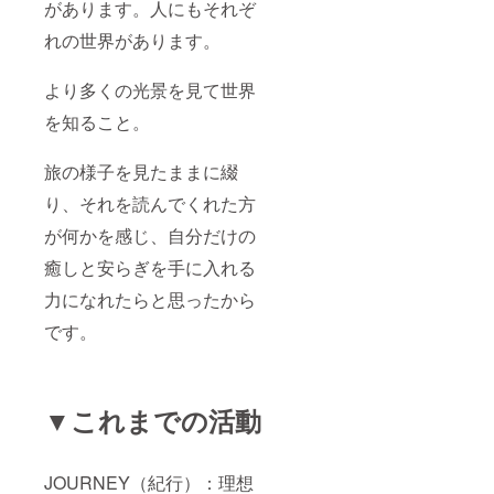
があります。人にもそれぞ
さ：
19mm
れの世界があります。
重さ：
70g -
iPhone
より多くの光景を見て世界
7 サイ
を知ること。
ズ 縦：
145.5m
m 横：
旅の様子を見たままに綴
76mm
（展開
り、それを読んでくれた方
時：
207mm
が何かを感じ、自分だけの
） 厚
さ：
癒しと安らぎを手に入れる
17mm
重さ：
力になれたらと思ったから
54g -
です。
iPhone
6Plus/6
sPlus
サイズ
縦：
▼これまでの活動
163mm
横：
80mm
（展開
JOURNEY（紀行）：理想
時：