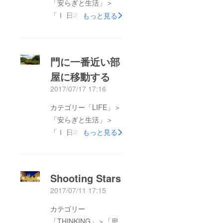
「安らぎと生活」＞
「Ⅰ 日本にて」 小雨
もっと見る
が降る6月最後の日曜
日、早朝。アドルフ・
アダンのジゼルを聞き
門に一番近い部
ながら母のトヨタの白
屋に移動する
いスモールカーを運転
2017/07/17 17:16
していた。 河口湖を
過ぎて国道139号線を
カテゴリー「LIFE」＞
走らせ、県道71号線に
「安らぎと生活」＞
入る。道路の両側の
「Ⅰ 日本にて」 僕は
もっと見る
木々がアーチを作る森
部屋を移動した。築
と朝霧高原の草原が広
100年以上が経つ古民
がる風景が交互に訪れ
家の最も東側、東北に
Shooting Stars
る。牛や馬が見える。
向いた門に一番近い部
ドライブしていて楽し
2017/07/11 17:15
屋。 大きなタンスと
い道路で、次はマイ
化粧台、前の部屋から
カテゴリー
カーで走りたいと思っ
持ってきたベッドと木
「THINKING」＞「思