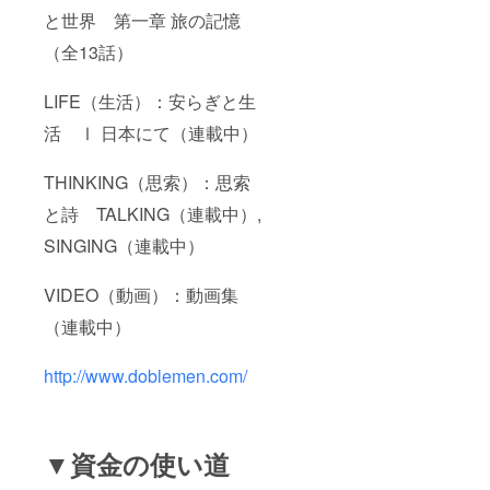
180mm
と世界 第一章 旅の記憶
） 厚
さ：
（全13話）
20mm
重さ：
LIFE（生活）：安らぎと生
66g -
iPhone
活 Ⅰ 日本にて（連載中）
6/6s サ
イズ
縦：
THINKING（思索）：思索
145mm
横：
と詩 TALKING（連載中）,
70mm
（展開
SINGING（連載中）
時：
160mm
VIDEO（動画）：動画集
） 厚
さ：
（連載中）
20mm
重さ：
52g -
http://www.doblemen.com/
iPhone
5s/5/SE
サイズ
縦：
131mm
▼資金の使い道
横：
63mm