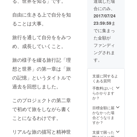
る、世界を知る」です。
達成した場
希望の
合にのみ、
サイズ
をお伝
自由に生きる上で自分を知
2017/07/24
えくだ
23:59:59
ま
ることは大事。
さい。
寸法 ※
でに集まっ
大体の
旅行を通して自分ををみつ
た金額が
数値で
す -
ファンディ
め、成長していくこと。
Android
ングされま
L サイ
ズ スマ
旅の様子を綴る旅行記「理
す。
ホ装着
イメー
想と世界」の第一章は「旅
ジ範
支援に関するよ
の記憶」というタイトルで
囲：縦
くある質問
165mm
過去を回想しました。
× 横
手数料はいく
85mm
らかかります
重さ：
か？
このプロジェクトの第二章
82g -
Android
目標金額に届
で初めて旅をしながら書く
M サイ
かなかった場
ズ スマ
ことになるわけです。
合どうなりま
ホ装着
すか？
イメー
リアルな旅の描写と精神世
ジ範
支援で困った
囲：縦
時はどこに相