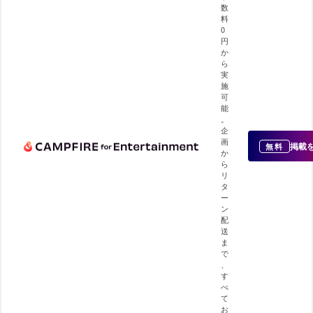
数
料
0
円
か
ら
実
施
可
能
。
企
画
掲載
無料
か
ら
リ
タ
ー
ン
配
送
ま
で
、
す
べ
て
お