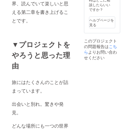
界、読んでいて楽しいと思
150mm
談したらいい
× 横
ですか？
える第二章を書き上げるこ
80mm
重さ：
とです。
ヘルプページを
76g -
見る
Android
S サイ
ズ スマ
このプロジェクト
ホ装着
▼プロジェクトを
の問題報告は
こち
イメー
ジ範
ら
よりお問い合わ
やろうと思った理
囲：縦
せください
133mm
由
× 横
65mm
重さ：
62g -
旅にはたくさんのことが詰
iPhone
7Plus
まっています。
サイズ
縦：
163.5m
出会いと別れ。驚きや発
m 横：
見。
86mm
（展開
時：
どんな場所にも一つの世界
226mm
） 厚