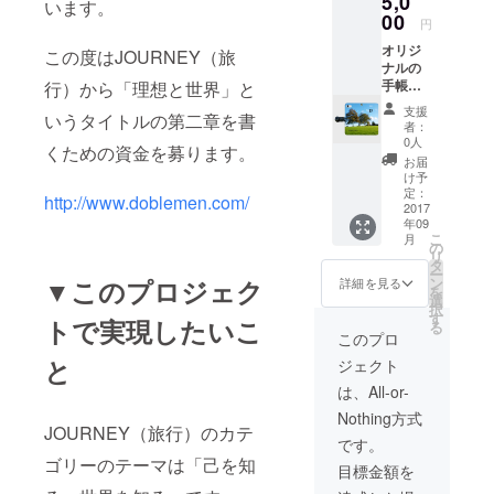
5,0
います。
00
円
オリジ
この度はJOURNEY（旅
ナルの
手帳型
行）から「理想と世界」と
スマホ
支援
いうタイトルの第二章を書
ケース
者：
です。
0人
くための資金を募ります。
DOBLE
お届
MENの
け予
ロゴが
定：
http://www.doblemen.com/
入って
2017
年09
いま
こ
月
す。販
の
リ
売する
タ
ー
予定は
ン
▼このプロジェク
詳細を見る
を
ありま
選
択
せんの
す
トで実現したいこ
る
で、リ
このプロ
ターン
と
ジェクト
限定ア
イテム
は、All-or-
です。
Nothing方式
各サイ
JOURNEY（旅行）のカテ
ズ用意
です。
してあ
ゴリーのテーマは「己を知
目標金額を
ります
ので、