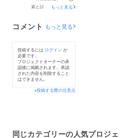
た。国道139号線に再
製のテーブル。3人掛
索と詩」＞
もっと見る
び入り、静岡県富士宮
けのソファ、窓際にあ
「SINGING」 離れて
市の市街地を走る。
る木製の机とベンチ型
いても 大丈夫だと二
コメント
もっと見る
ジゼルが終わり、.....
の椅子。窓からは家の
人避けられなかった
続きを読む
門が見える。３つの観
遠距離恋愛 三カ月が
葉植物とコーヒーメー
経った 満月の夜
投稿するには
ログイン
が
カー。 この部屋は僕
に..... 続きを読む
必要です。
が生まれたときに建て
プロジェクトオーナーの承
増した部屋なので比較
認後に掲載されます。承認
された内容を削除すること
的新しいけど、..... 続
はできません。
きを読む
※投稿する際の注意点
同じカテゴリーの人気プロジェ