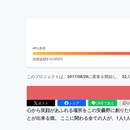
48
%達成
目標金額
610,000
円
このプロジェクトは、
2017/08/29
に募集を開始し、
32
ポスト
シェア
LINEで送る
U
心から笑顔があふれる場所をこの安曇野に創りた
とが出来る畑。 ここに関わる全ての人が、1人1