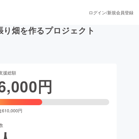
ログイン
/
新規会員登録
張り畑を作るプロジェクト
うすぐ公開されます
支援総額
プロダクト
6,000
円
ファッション
スポーツ
10,000円
数
ア
ソーシャルグッド
人