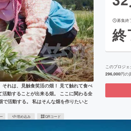
募集終
CAMPFIRE for Social Good
CAMPFIRE Creation
終
CAMPFIREふるさと納税
machi-ya
コミュニティ
このプロジェ
296,000
円の
。それは、見触食笑活の畑！ 見て触れて食べ
て活動することが出来る畑。 ここに関わる全
畑で活動する。 私はそんな畑を作りたいと
ピー
埋め込み
QRコード