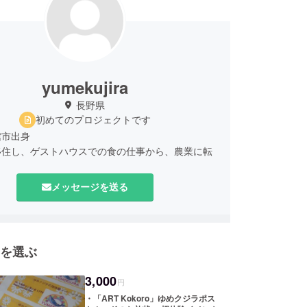
yumekujira
長野県
初めてのプロジェクトです
館市出身
移住し、ゲストハウスでの食の仕事から、農業に転
メッセージを送る
を選ぶ
3,000
円
・「ART Kokoro」ゆめクジラポス