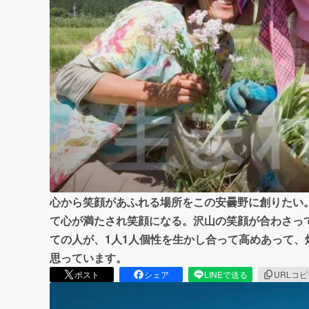
まちづくり・地域活性化
心から笑顔があふれる場所をこの安曇野に創りたい
て心が満たされ笑顔になる。沢山の笑顔が合わさっ
ての人が、1人1人個性を生かし合って高めあって、
思っています。
ポスト
シェア
LINEで送る
URLコ