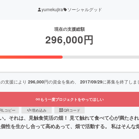
yumekujira
ソーシャルグッド
現在の支援総額
296,000
円
人の支援により
296,000
円の資金を集め、
2017/09/29
に募集を終了しま
もう一度プロジェクトをやってほしい
RLコピー
埋め込み
QRコード
い。それは、見触食笑活の畑！ 見て触れて食べて心が満たさ
人個性を生かし合って高めあって、畑で活動する。 私はそんな