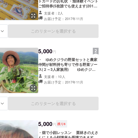
トカードのお礼状 ・畑体験イベント
ご招待券(5枚誰でも使えます)2018
年まで有効 イベント例 草退治
支援者：2人
＋ハンバーガーしよう お花の定植
お届け予定：2017年11月
＋ティーパーティしよう 野菜の摘
み取り＋野菜カレーしよう 球根を
植えて＋スモークしよう(燻製作り)
このリターンを選択する
る
コットン摘み取りと雑貨作りしよ
う などなど・・・ (イベント情
報はメールにて配信します)
5,000
円
・ ゆめクジラの野菜セットと農家
仲間が材料持ち寄りで作る野菜ソー
ス(２～3人家族用) ゆめクジラ
野菜とコットン、パッションフルー
支援者：10人
ツなどの詰め合わせです 11月発送
お届け予定：2017年11月
・「ART Kokoro」ゆめクジラ
ポストカードのお礼状 11月発送
このリターンを選択する
る
5,000
円
残り
6
・畑で小顔レッスン 栗林きのえさ
んによる小顔講座を受講できます