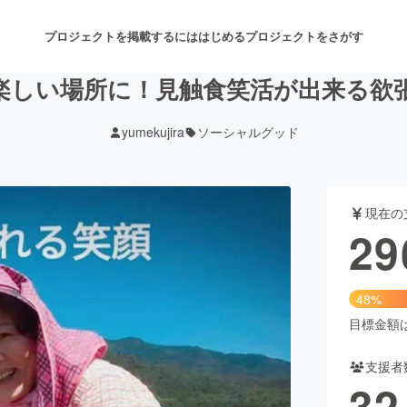
プロジェクトを掲載するには
はじめる
プロジェクトをさがす
楽しい場所に！見触食笑活が出来る欲
yumekujira
ソーシャルグッド
注目のリターン
注目の新着プロジェクト
募集終了が近いプロジェクト
も
現在の
音楽
舞台・パフォーマンス
29
ゲーム・サービス開発
フード・飲食店
48%
書籍・雑誌出版
アニメ・漫画
目標金額は6
支援者
チャレンジ
ビューティー・ヘルスケ
32