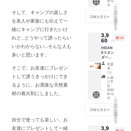
年12
の木
り）×1
こ
月
セット
・麻紐
の
リ
【セッ
×2 ・焚
そして、キャンプの楽しさ
タ
ー
ト内
き付け
ン
詳細を見る
を
を友人や家族にも伝えて一
容】 ・
用の木×
選
択
香りの
約30本
す
る
緒にキャンプに行きたいけ
木 - 青
※ 若干
3,9
森ヒバ
のサイ
れど...どうやって誘ったらい
残り9
の棒（5
60
ズ差に
円
本） ・
より本
いかわからない...そんな人も
HIDAN
香りの
数が変
Eスタン
木 - ヒ
わる場
多いと思います。
ダード
ノキの
合がご
セット
棒（5
ざいま
支援
＋アク
本） ・
そこで、お友達にプレゼン
す ※ さ
者：
セサ
鉋屑の
るぼぼ
1人
トして誘うきっかけにでき
リー
着火剤
の同梱
お届
（イヤ
×4 ・着
スペー
け予
るように、お洒落な天然素
リン
火剤作
定：
ス確保
グ）の
2020
成用袋
の為短
材の着火剤にしました。
年12
セット
×6 ・着
い木が
こ
月
【セッ
火剤作
の
混ざり
リ
ト内
成用袋
タ
ます ※
ー
容】 ・
（HIDA
ン
送料込
詳細を見る
を
アクセ
NEデザ
選
の価格
択
サリー
イン入
す
自分で使っても楽しい、お
です
る
（イヤ
り）×1
3,9
リン
友達にプレゼントして一緒
・麻紐
残り9