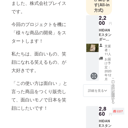
ました、株式会社プレイス
ればと思っ
す
(All-in
ておりま
方式)
です。
す。
2,2
00
円
今回のプロジェクトを機に
HIDAN
「様々な商品の開発」をス
Eスタン
ダード
タートします！
セット
支援
【セッ
者：
ト内
私たちは、面白いもの、笑
11人
容】 ・
お届
顔になれる笑えるもの、が
鉋屑の
け予
着火剤
定：
大好きです。
×4 ・着
2020
年12
火剤作
こ
月
成用袋
の
「この使い方は面白い 」と
リ
×6 ・着
タ
ー
火剤作
ン
詳細を見る
言った商品をつくり販売し
を
成用袋
選
択
（HIDA
て、面白いモノで日本を笑
す
る
NEデザ
顔にしたいです！
2,8
イン入
残り27
り）×1
60
円
・麻紐
HIDAN
×2 ・焚
Eスタン
き付け