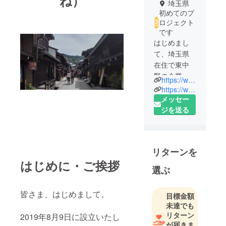
ね）
埼玉県
初めてのプ
ロジェクト
です
はじめまし
て、埼玉県
在住で東中
野の企業に
https://www.facebook.com/shinya.tachibana.1
勤めており
https://www.instagram.com/banaxanad/
ます立花で
メッセー
す。飛騨高
ジを送る
山の木工職
人の相談を
受け、キャ
リターンを
ンプに絡め
はじめに・ご挨拶
た木材の利
選ぶ
用と共に、
創業110年の
皆さま、はじめまして。
目標金額
匠の技を全
未達でも
国の皆様に
リターン
2019年8月9日に設立いたし
お届けでき
が届きま