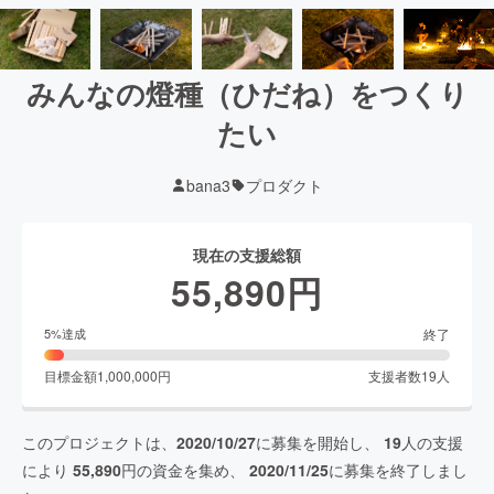
みんなの燈種（ひだね）をつくり
たい
bana3
プロダクト
現在の支援総額
55,890
円
終了
5
%達成
目標金額
1,000,000
円
支援者数
19
人
このプロジェクトは、
2020/10/27
に募集を開始し、
19
人の支援
により
55,890
円の資金を集め、
2020/11/25
に募集を終了しまし