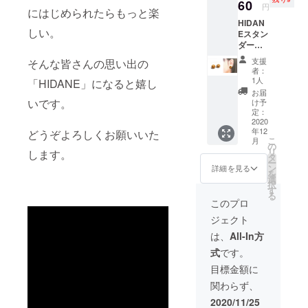
グ） ・
60
×2 ・焚
円
にはじめられたらもっと楽
鉋屑の
き付け
HIDAN
着火剤
用の木×
しい。
Eスタン
×4 ・着
約24本
ダード
火剤作
※ 若干
セット
成用袋
のサイ
支援
そんな皆さんの思い出の
＋アク
×6 ・着
ズ差に
者：
セサ
火剤作
より本
1人
「HIDANE」になると嬉し
リー
成用袋
数が変
お届
（ピア
（HIDA
いです。
わる場
け予
ス）の
NEデザ
定：
合がご
セット
2020
イン入
ざいま
年12
【セッ
どうぞよろしくお願いいた
り）×1
す ※ 送
こ
月
ト内
・麻紐
の
料込の
リ
します。
容】 ・
×2 ・焚
タ
価格で
ー
アクセ
き付け
ン
す
詳細を見る
を
サリー
用の木×
選
択
（ピア
約30本
す
る
ス） ・
※ 若干
このプロ
鉋屑の
のサイ
ジェクト
着火剤
ズ差に
×4 ・着
より本
は、
All-In方
火剤作
数が変
式
です。
成用袋
わる場
×6 ・着
合がご
目標金額に
火剤作
ざいま
関わらず、
成用袋
す ※ イ
（HIDA
ヤリン
2020/11/25