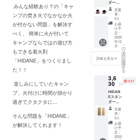
ダード
用の木×
みんな経験あり？の「キャ
セット
約30本
支援
＋さる
※ 若干
者：
ンプの焚き火でなかなか火
ぼぼ
のサイ
3人
キーホ
ズ差に
が付かない問題」を解決す
お届
ルダー
より本
け予
のセッ
べく、 簡単に火が付いて
数が変
定：
ト
2020
わる場
年12
キャンプならではの遊び方
【セッ
合がご
こ
月
ト内
ざいま
の
リ
もできる着火剤
容】 ・
す ※ 送
タ
ー
さるぼ
料込の
ン
詳細を見る
「HIDANE」をつくりまし
を
ぼキー
価格で
選
択
ホル
す
す
た！！
る
ダー
3,6
（１体
残り27
） ・鉋
30
楽しみにしていたキャン
円
屑の着
HIDAN
プ、火付けに時間が掛かり
火剤×4
Eスタン
・着火
過ぎてクタクタに…
ダード
剤作成
セット
用袋×6
支援
＋青森
・着火
者：
そんな問題を「HIDANE」
ヒバ（5
剤作成
3人
本）・
用袋
お届
が解決してくれます！
ヒノキ
（HIDA
け予
（5本）
NEデザ
定：
の香り
2020
イン入