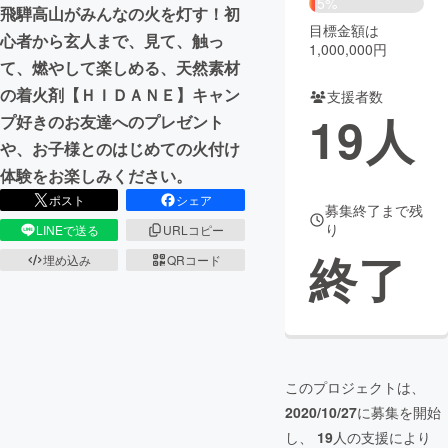
5%
飛騨高山がみんなの火を灯す！初
目標金額は
まちづくり・地域活性化
心者から玄人まで、見て、触っ
1,000,000円
て、燃やして楽しめる、天然素材
の着火剤【ＨＩＤＡＮＥ】キャン
支援者数
CAMPFIRE for Social Good
CAMPFIRE Creation
19
人
プ好きのお友達へのプレゼント
CAMPFIREふるさと納税
machi-ya
コミュニティ
や、お子様とのはじめての火付け
体験をお楽しみください。
ポスト
シェア
募集終了まで残
り
LINEで送る
URLコピー
終了
埋め込み
QRコード
このプロジェクトは、
2020/10/27
に募集を開始
し、
19
人の支援により