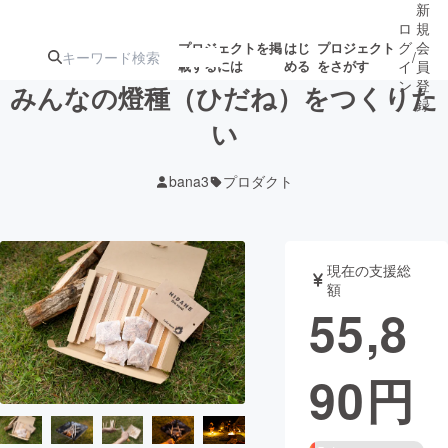
新
ロ
規
グ
会
プロジェクトを掲
はじ
プロジェクト
/
載するには
める
をさがす
イ
員
ン
登
みんなの燈種（ひだね）をつくりた
録
い
人気のプロ
注目のリ
注目の新着プロ
募集終了が近いプ
もうすぐ公開
bana3
プロダクト
ジェクト
ターン
ジェクト
ロジェクト
されます
アート・写真
音楽
現在の支援総
額
55,8
テクノロジー・ガジェット
ゲーム・サ
90
円
映像・映画
書籍・雑誌
ビジネス・起業
チャレンジ