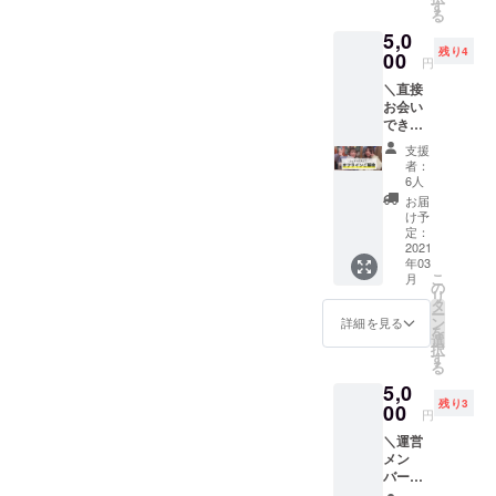
だただ
す
る
応援頂
5,0
ける方
残り4
はこち
00
円
らから
＼直接
お願い
お会い
しま
できる
す。
交流会
【リ
支援
／ サー
ターン
者：
ビスに
内容】
6人
ついて
WEBサ
お届
だけで
イトに
け予
なく、
お名前
定：
気軽で
2021
記載 企
年03
フラッ
画書送
こ
月
トな話
付 事業
の
リ
をして
発展ス
タ
ー
みた
トー
ン
詳細を見る
を
い。交
リーの
選
択
流でき
共有 感
す
る
る場を
謝の動
5,0
待って
画メッ
残り3
まし
00
セージ
円
た！と
※備考欄
＼運営
いう方
に掲載
メン
はこち
するお
バー指
らから
名前を
名Pit in
お願い