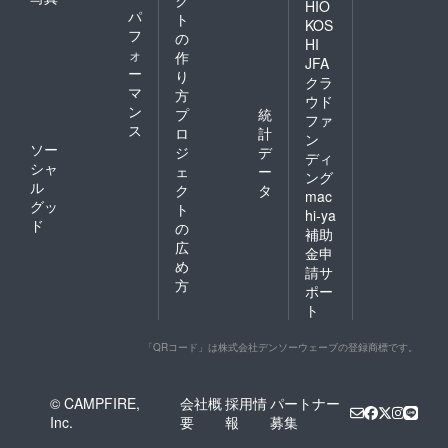
HIO
パ
ト
KOS
フ
の
HI
ォ
作
JFA
ー
り
クラ
マ
方
ウド
ン
プ
統
ファ
ス
ロ
計
ン
ソー
ジ
デ
ディ
シャ
ェ
ー
ング
ル
ク
タ
mac
グッ
ト
hi-ya
ド
の
補助
広
金申
め
請サ
方
ポー
ト
「QRコード」は株式会社デンソーウェーブの登録商標です。
© CAMPFIRE,
会社概
採用情
パートナー
Inc.
要
報
募集