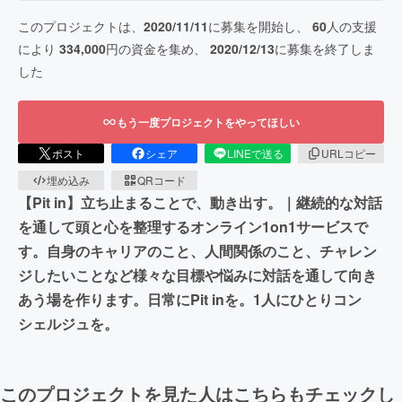
このプロジェクトは、
2020/11/11
に募集を開始し、
60
人の支援
により
334,000
円の資金を集め、
2020/12/13
に募集を終了しま
した
もう一度プロジェクトをやってほしい
ポスト
シェア
LINEで送る
URLコピー
埋め込み
QRコード
【Pit in】立ち止まることで、動き出す。｜継続的な対話
を通して頭と心を整理するオンライン1on1サービスで
す。自身のキャリアのこと、人間関係のこと、チャレン
ジしたいことなど様々な目標や悩みに対話を通して向き
あう場を作ります。日常にPit inを。1人にひとりコン
シェルジュを。
このプロジェクトを見た人はこちらもチェックし