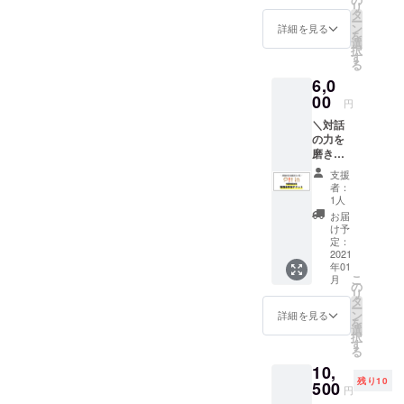
リ
手へ、1
ケット
タ
費は含
ー
回分プ
（担
ン
まれて
詳細を見る
を
レゼン
当：匹
選
おりま
択
トでき
田 汐
す
せん）
る
るプラ
音） ※
※2021
6,0
ンで
期限は
年1月〜
す。
00
2021年
2月頃を
円
【リ
3月末ま
予定し
＼対話
ターン
で有効
ており
の力を
内容】
ます。
磨きた
Pit in 1
い方へ
回分 プ
支援
／ 傾聴
レゼン
者：
力・質
トチ
1人
問力な
ケット
お届
どをト
※期限は
け予
レーニ
2021年
定：
ングに
2021
末まで
年01
する勉
有効 ※
こ
月
強会に
メール
の
リ
参加で
アドレ
タ
ー
きま
スはご
ン
詳細を見る
を
す！ Pit
自身の
選
択
in認定
ものを
す
る
トレー
記載し
10,
ナー
てくだ
残り10
（コー
500
さい。
円
チ・
※メール