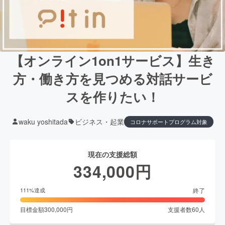
【オンライン1on1サービス】生き
方・働き方を見つめる対話サービ
スを作りたい！
waku yoshitada
ビジネス・起業
コロナサポートプログラム対象
現在の支援総額
334,000
円
終了
111
%達成
目標金額
300,000
円
支援者数
60
人