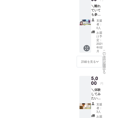
イベントでした。1年を締め
（33%
クが詰まっています。コン
＼離れ
割
くくり、リセットし、来年
ていて
引）】
シェルジュと共にトリセツ
も参加
※期限は
に向かっていく。一度立ち
できる
2021年
を完成させることで、自分
支援
交流会
止まり、頭と心を整理し
末まで
者：
／ サー
有効 ※
の行動の根幹を見つめ直
0人
て、次に進んでいく。Pit in
ビスに
利用時
お届
し、今後のビジョン を明
ついて
に学生
け予
のコンセプトにもぴったり
だけで
証をを
定：
確にできます。また、自分
なく、
2021
確認致
のイベントです。次回、12
年02
気軽で
しま
のビジョンや特性を振り返
こ
月
フラッ
月13日（日）16:00-18:00に
す。
の
リ
トな話
ることで、自分のビジョン
タ
ー
行います！是非ご参加くだ
をして
ン
詳細を見る
を
への一歩一歩を踏み出せま
みた
選
さい！参加フォームはこち
択
い。交
す
す。【リターン内容】Pit
る
流でき
ら！
5,0
る場を
in（トリセツ利用） 3回チ
待って
00
https://forms.gle/GeGZEg6b
円
まし
ケット②イベント開催新た
dNxsT1af6
＼体験
た！と
してみ
にリターンとして登場した
いう方
たい方
はこち
「トリセツ」をちょこっと
オスス
らから
支援
メ！／
お願い
者：
体験できるイベントを開催
Pit inを
しま
3人
1回受け
す。
します！「トリセツ」をひ
お届