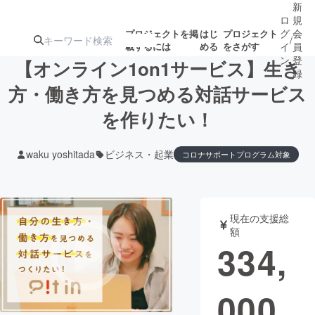
新
ロ
規
グ
会
プロジェクトを掲
はじ
プロジェクト
/
載するには
める
をさがす
イ
員
ン
登
【オンライン1on1サービス】生き
録
方・働き方を見つめる対話サービス
を作りたい！
人気のプロ
注目のリ
注目の新着プロ
募集終了が近いプ
もうすぐ公開
ジェクト
ターン
ジェクト
ロジェクト
されます
waku yoshitada
ビジネス・起業
コロナサポートプログラム対象
アート・写真
音楽
現在の支援総
テクノロジー・ガジェット
ゲーム・サ
額
334,
映像・映画
書籍・雑誌
000
ビジネス・起業
チャレンジ