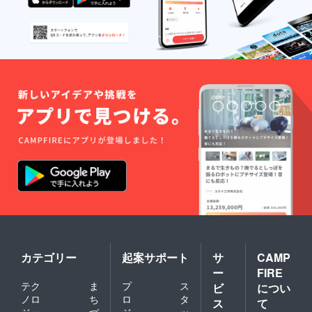
カテゴリー
起案サポート
サ
CAMP
ー
FIRE
テク
ま
プ
ス
ビ
につい
ノロ
ち
ロ
タ
ス
て
ジー
づ
ジ
ッ