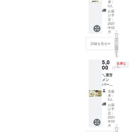
2021年
者：
くださ
末まで
0人
る企業
有効
お届
様はこ
け予
ちらか
定：
らお願
2021
年02
い致し
こ
月
ます。
の
リ
【リ
タ
ー
ターン
ン
詳細を見る
を
内容】
選
択
ホーム
す
る
ページ
5,0
に貴社
在庫な
ロゴ掲
00
し
円
載 Pit in
＼運営
5回チ
メン
ケット
バー指
（5人
名Pit in
分） ※
支援
／ いつ
期限は
者：
も応援
2021年
5人
ありが
末まで
お届
とうご
有効 ※
け予
ざいま
備考欄
定：
す！ ク
2021
に社名
年03
ラウド
を記載
こ
月
ファン
くださ
の
リ
ディン
い。