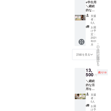
※学生用
キャリ
アドレ
＼継続
アコン
ス宛に
的な活
サルタ
詳細を
用を検
ント有
お送り
支援
討の方
資格
するの
者：
へ！／
者）に
でその
0人
Pit inを
よる勉
時にプ
お届
3回受け
強会。
レゼン
け予
ること
【リ
定：
トした
ができ
2021
ターン
い相手
年01
ます！
内容】
の方を
こ
月
Pit in 3
コン
の
教えて
リ
回チ
シェル
タ
下さ
ー
ケット
ジュ 勉
ン
い。
詳細を見る
を
（学生
強会参
選
択
用）
加 (3回)
す
る
【定
1回 60
13,
価：
分（オ
残り10
18000
500
ンライ
円
円
ンにて
＼継続
（41.7
行いま
的な活
%割
す。）
用を検
引）】
【注意
討の方
※期限は
事項】
支援
へ！／
2021年
勉強会
者：
Pit inを
末まで
の時期
0人
3回受け
有効 ※
は1月よ
お届
ること
利用時
り毎月
け予