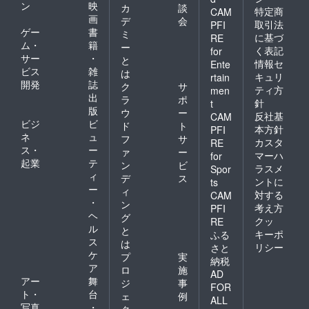
ン
映
カ
談
特定商
CAM
画
デ
会
取引法
PFI
ゲー
書
ミ
に基づ
RE
ム・
籍
ー
く表記
for
サー
・
と
情報セ
Ente
ビス
雑
は
キュリ
rtain
開発
誌
ク
サ
ティ方
men
出
ラ
ポ
針
t
版
ウ
ー
反社基
CAM
ビジ
ビ
ド
ト
本方針
PFI
ネ
ュ
フ
サ
カスタ
RE
ス・
ー
ァ
ー
マーハ
for
起業
テ
ン
ビ
ラスメ
Spor
ィ
デ
ス
ントに
ts
ー
ィ
対する
CAM
・
ン
考え方
PFI
ヘ
グ
クッ
RE
ル
と
キーポ
ふる
ス
は
リシー
さと
ケ
プ
実
納税
ア
ロ
施
AD
アー
舞
ジ
事
FOR
ト・
台
ェ
例
ALL
写真
・
ク