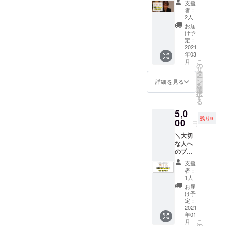
お書き
支援
／ いつ
しま
くださ
者：
も応援
す。
い。
2人
ありが
【リ
お届
とうご
ターン
け予
ざいま
内容】
定：
す！ ク
2021
Pit in 運
年03
ラウド
営メン
こ
月
ファン
バーオ
の
リ
ディン
フライ
タ
ー
グ運営
ンご飯
ン
詳細を見る
を
メン
会参加
選
択
バーの
op.C運
す
る
「匹田
営シェ
5,0
汐音
アハウ
残り9
（しお
00
ス（大
円
ね）」
阪府大
＼大切
を指名
阪市北
な人へ
してPit
区）に
のプレ
inを受
て行い
ゼント
けるこ
ます。
支援
に／ Pit
とがで
※食事・
者：
inをオ
きま
ドリン
1人
ススメ
す。
ク費用
お届
した
【リ
は含ま
け予
い、受
ターン
定：
れてい
けてみ
2021
内容】
ます
年01
てほし
Pit in 1
（交通
こ
月
いお相
回チ
の
費宿泊