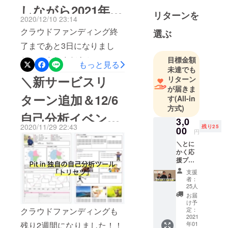
い！という想いも高まって
しながら2021年を
ただいたことを嬉しく思い
リターンを
いきました。クラウドファ
2020/12/10 23:14
ます。皆さんから頂いた
どんな年にするか
ンディングが始まる前か
クラウドファンディング終
選ぶ
メッセージをうけてさらに
ら、「Pit in」のサービスを
を考える』イベン
了まであと3日になりまし
良いサービスを作れるよう
より良いものにするために
た！！まだまだあと20%！
目標金額
トのご案内！
もっと見る
にがんばっていきます！本
未達でも
ご協力いただいた方々も大
たくさんの方に届けられる
＼新サービスリ
リターン
日でクラウドファンディン
勢いらっしゃいます。そん
ようにがんばります！まだ
が届きま
グが最終日になります！割
ターン追加＆12/6
す
(All-in
な方々も含め、「Pit in」に
支援検討中の方は是非よろ
方式)
引チケットも本日までなの
関わってくださった全ての
自己分析イベント
しくおねがいします！--------
3,0
で是非ご支援いただければ
2020/11/29 22:43
残り25
皆様へ。改めて、、〈〈〈
00
-----------------------------＼『対
円
開催／
と思います！
本当にありがとうございま
＼とに
話しながら2021年をどんな
かく応
した！！〉〉〉これからも
年にするかを考える』イベ
援プラ
ン／ い
「Pit in」は、更なるサービ
支援
ント／先日2020年を振り返
つも支
者：
えてく
スの向上のため頑張ってま
25人
り、2021年を考える対話イ
ださり
お届
いります！今後ともよろし
ありが
ベントを開催しました！ク
け予
とうご
定：
クラウドファンディングも
くお願い致します！今後の
ラウドファンディングもラ
ざいま
2021
年01
残り2週間になりました！！
す！ 私