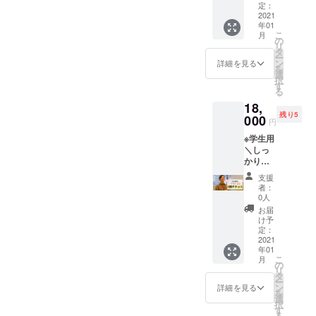
ができ
に学生
定：
行いま
ます！
2021
証をを
す。 好
年01
Pit in 3
確認致
きなタ
こ
月
回チ
しま
の
イミン
リ
ケット
す。
タ
グでご
ー
（社会
ン
参加い
詳細を見る
を
人用）
選
ただけ
択
【定
す
ます。
る
価：
18,
24000
残り5
円
000
円
（43.8
※学生用
%割
＼しっ
引）】
かりと
※期限は
活用し
2021年
支援
てみた
末まで
者：
い方
有効
0人
へ！／
お届
Pit inを
け予
6回受け
定：
ること
2021
年01
ができ
こ
月
ます！
の
リ
Pit in 6
タ
ー
回チ
ン
詳細を見る
を
ケット
選
択
（学生
す
る