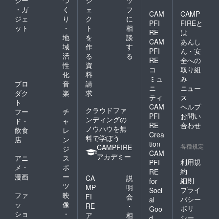
・ガ
く
ェ
フ
CAM
CAMP
ジェ
り
ク
に
PFI
FIREと
ット
・
ト
相
RE
は
地
を
談
CAM
あんし
域
作
す
PFI
ん・安
活
る
る
RE
全への
性
資
コ
取り組
化
料
ミュ
み
プロ
音
請
ニ
ニュー
ダク
楽
求
ティ
ス
ト
CAM
ヘルプ
クラウドファ
フー
チ
PFI
お問い
ンディングの
ド・
ャ
RE
合わせ
ノウハウを無
飲食
レ
Crea
料で学ぼう
店
ン
tion
各種規定
CAMPFIRE
ジ
CAM
アカデミー
アニ
ス
利用規
PFI
メ・
ポ
約
RE
漫画
ー
CA
説
細則
for
ツ
MP
明
プライ
Soci
ファ
映
FI
会
バシー
al
ッ
像
RE
・
ポリ
Goo
ショ
・
ア
相
シー
d