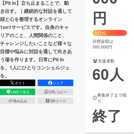
【Pit in】立ち止まることで、動
円
き出す。｜継続的な対話を通して
まちづくり・地域活性化
頭と心を整理するオンライン
1on1サービスです。自身のキャ
CAMPFIRE for Social Good
CAMPFIRE Creation
111%
リアのこと、人間関係のこと、
CAMPFIREふるさと納税
machi-ya
コミュニティ
目標金額は
チャレンジしたいことなど様々な
300,000円
目標や悩みに対話を通して向きあ
う場を作ります。日常にPit in
支援者数
60
人
を。1人にひとりコンシェルジュ
を。
ポスト
シェア
LINEで送る
URLコピー
募集終了まで残
り
埋め込み
QRコード
終了