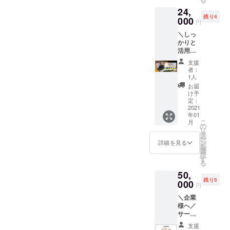
用）
24,
【定
残り4
価：
000
円
36000
＼しっ
円
かりと
（50%
活用し
割
てみた
引）】
支援
い方
※期限は
者：
へ！／
2021年
1人
Pit inを
末まで
お届
6回受け
有効 ※
け予
ること
利用時
定：
ができ
2021
に学生
年01
ます！
証をを
こ
月
Pit in 6
確認致
の
リ
回チ
しま
タ
ー
ケット
す。
ン
詳細を見る
を
（社会
選
択
人用）
す
る
【定
50,
価：
残り5
48000
000
円
円
＼企業
（50%
様へ／
割
サービ
引）】
スを応
※期限は
支援
援して