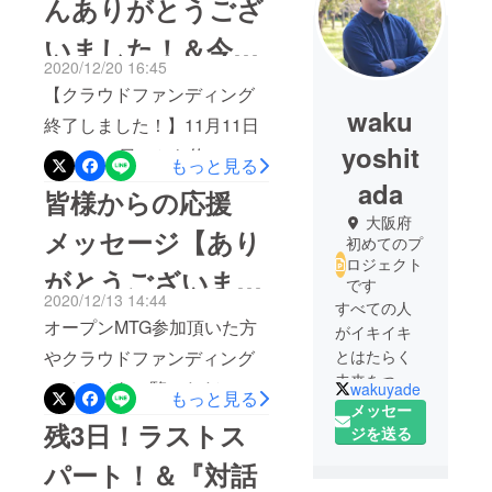
んありがとうござ
いました！＆今後
2020/12/20 16:45
の予定
【クラウドファンディング
waku
終了しました！】11月11日
yoshit
（1on1の日）から約1ヶ月
もっと見る
間。多くの方々に支えら
ada
皆様からの応援
れ、初の試みとなるクラウ
大阪府
メッセージ【あり
初めてのプ
ドファンディングを走りき
ロジェクト
がとうございま
ることができました。本当
です
2020/12/13 14:44
すべての人
に、ありがとうございまし
す！】
オープンMTG参加頂いた方
がイキイキ
た！皆様の温かいお声に励
とはたらく
やクラウドファンディング
まされると同時に、もっと
未来をつく
のページをご覧いただいた
wakuyade
もっと見る
もっとよりよいサービスに
る
メッセー
方からたくさんのメッセー
残3日！ラストス
していきたい！そして、
ジを送る
ジをいただいております！
もっと多くの方に届けた
パート！＆『対話
対話の価値を感じ取ってい