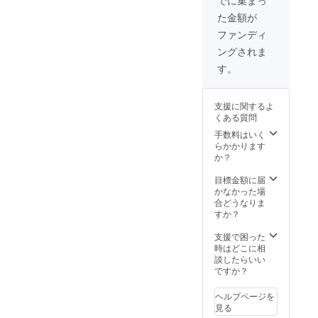
には、
た金額が
自己理
解の
ファンディ
ワーク
ングされま
が詰
まって
す。
いま
す。コ
ンシェ
支援に関するよ
ルジュ
くある質問
と共に
トリセ
手数料はいく
ツを完
らかかります
成させ
か？
ること
で、自
目標金額に届
分の行
かなかった場
動の根
合どうなりま
幹を見
すか？
つめ直
し、今
支援で困った
後のビ
時はどこに相
ジョ
談したらいい
ン を
ですか？
明確に
できま
ヘルプページを
す。ま
見る
た、自