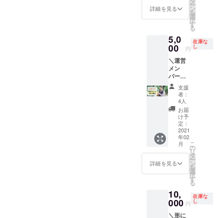
タ
ー
グ運営
ン
詳細を見る
を
メン
選
択
バーの
す
る
「長谷
5,0
川 葵
在庫な
（あお
00
し
円
ちゃ
＼運営
ん）」
メン
を指名
バー指
してPit
名Pit in
inを受
支援
／ いつ
けるこ
者：
も応援
とがで
4人
ありが
きま
お届
とうご
す。
け予
ざいま
【リ
定：
す！ク
2021
ターン
年02
ラウド
内容】
こ
月
ファン
Pit in 1
の
リ
ディン
回チ
タ
ー
グ運営
ケット
ン
詳細を見る
を
メン
（担
選
択
バーの
当：長
す
る
「和久
谷川
10,
義忠」
葵） ※
在庫な
を指名
000
期限は
し
円
してPit
2021年
＼形に
inを受
3月末ま