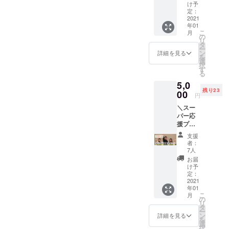
ること
【リ
け予
ができ
とかじりして、自己理解を
ターン
定：
ます！
2021
内容】
深めてみませんか？ミニト
年01
Pit in 1
Pit in 運
こ
月
回チ
営メン
の
リセツWS内容：トリセツの
リ
ケット
バーオ
タ
ー
（社会
ンライ
ン
ワーク体験日時：12/6
詳細を見る
を
人用）
ンお茶
選
択
【定
21:00～22:00場所：zoom費
会参加
す
る
価：
※Zoom
用：無料募集人数：最大6名
5,0
8000円
で開催
残り23
（37.5
00
※2021
円
限定！参加希望の方は
%割
年1月〜
＼スー
引）】
2月頃を
TwitterのDMにご連絡くださ
パー応
※期限は
予定し
援プラ
2021年
い！TwitterよりDM（こちら
ており
ン／ い
末まで
ます。
支援
をクリック！）
つも支
有効
者：
えてく
7人
ださり
お届
ありが
け予
とうご
定：
ざいま
2021
年01
す！ 私
こ
月
たちと
の
リ
サービ
タ
ー
スの発
ン
詳細を見る
を
展をた
選
択