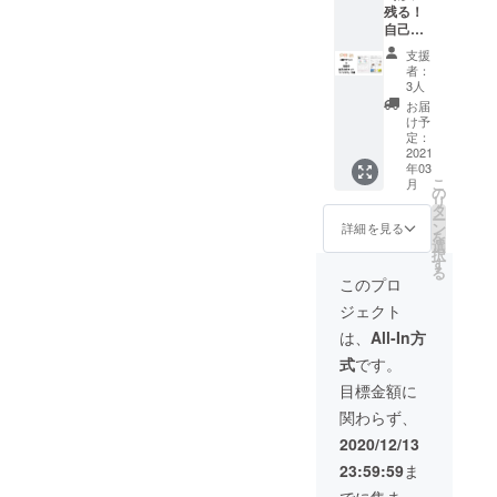
残る！
けるこ
で有効
自己理
とがで
解に特
きま
支援
化した
す。
者：
Pit in／
【リ
3人
Pit in
ターン
お届
6回チ
内容】
け予
ケット
Pit in 1
定：
withト
2021
回チ
年03
リセツ
ケット
こ
月
トリセ
（担
の
リ
ツ（Pit
当：和
タ
ー
in独自
久 義
ン
詳細を見る
を
の自己
忠） ※
選
択
理解
期限は
す
る
ツー
2021年
このプロ
ル）を
12月末
ジェクト
利用し
まで有
たPit in
効
は、
All-In方
を6回受
式
です。
けるこ
とがで
目標金額に
きま
関わらず、
す。
【トリ
2020/12/13
セツと
23:59:59
ま
は】 ト
リセツ
でに集まっ