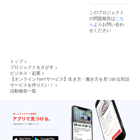
分のビ
ジョン
このプロジェクト
や特性
の問題報告は
こち
を振り
返るこ
ら
よりお問い合わ
とで、
せください
自分の
ビジョ
ンへの
一歩一
歩を踏
み出せ
トップ
>
ます。
プロジェクトをさがす
>
【リ
ビジネス・起業
>
ターン
内容】
【オンライン1on1サービス】生き方・働き方を見つめる対話
Pit
サービスを作りたい！
>
in（ト
活動報告一覧
リセツ
利用）
3回チ
ケット