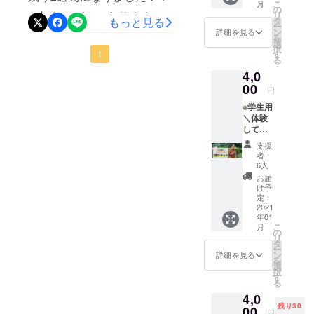
スケジュールに関しまし
ストスパート！もっともっ
こ
月
たちと
の
お知らせが２つあります！
リ
サービ
て、1月よりβ版サービス開
タ
もっと見る
と「対話」の価値を届けた
ー
スの発
ン
詳細を見る
✓自分の現状に対してモヤ
を
始（リターンの実施）サー
展をた
いという想いから実験的に
選
択
だただ
モヤしている人✓仕事選び
す
1
ビスの改善を行い、3月中に
る
開催しました！2020年はど
応援頂
や学校選びなど人生の選択
4,0
ける方
サービスのローンチを行う
んな1年だったか。2021年
はこち
00
円
をする人✓不完全燃焼感が
らから
予定です！これからは
はどんな1年にしたいか。
※学生用
お願い
ある人には必ず読んでほし
Twitterにて発信していきま
＼体験
しま
2021年にやりたいこと、挑
してみ
す。
いお知らせです！①リター
すので是非フォローしてく
戦したいことは何か。各々
たい方
【リ
支援
オスス
ン追加新たなリターンが登
ターン
者：
ださい！
に書き出し、共有し、深め
メ！／
内容】
6人
場しました！その名も「Pit
Pit inを
企画書
https://twitter.com/opc_Pitin
お届
ていくイベントです。誰か
1回受け
送付 事
け予
in 3回チケットwithトリセ
ること
業発展
定：
に共有することで気付ける
ができ
2021
ストー
ツ」トリセツってなんだそ
年01
こと、質問してもらって新
ます！
リーの
こ
月
Pit in 1
れ？？Pit in独自の自己理解
共有 感
の
リ
たに知ること、誰かの言葉
回チ
謝の動
タ
ー
ツールです！！＼形に残
ケット
画メッ
ン
詳細を見る
を聞いて考え直すこと。1人
を
（学生
セージ
選
る！自己理解に特化したPit
択
用）
す
ではなく、「対話」だから
る
【定
in／【トリセツとは】トリ
4,0
こその発見を存分に感じた
価：
残り30
6000円
セツには、自己理解のワー
00
円