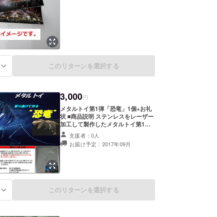
このリターンを選択する
る
3,000
円
メタルトイ第1弾「恐竜」1個+お礼
状 ■商品説明 ステンレスをレーザー
加工して製作したメタルトイ第1弾
「恐竜」です。 ステンレスなので折
支援者：0人
り曲げて色々なポーズにすることも
お届け予定：2017年09月
でき、高級感もあるのでお部屋の
ディスプレイ用にいかがでしょう
か。 また、石狩まるごとフェスタ
2017では新作を発売する予定です。
※本来廃材となるものに付加価値
を加えたアップサイクル製品になり
このリターンを選択する
る
ます。 ※大きさ：幅50ｍｍ×全長
230ｍｍ×高さ120ｍｍ（組立時の一
例寸法） ■企業紹介 製造・販売会社
である「㈱石川金属製作所」は、北