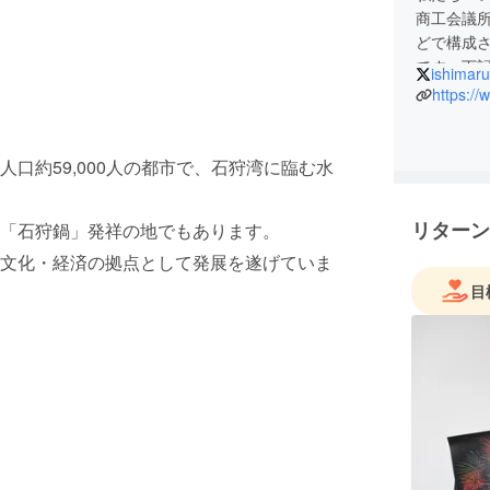
商工会議
どで構成
です。下
ishimar
Faceb
https://
で、ぜひ
口約59,000人の都市で、石狩湾に臨む水
リターン
「石狩鍋」発祥の地でもあります。
文化・経済の拠点として発展を遂げていま
目