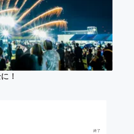
全に！
終了