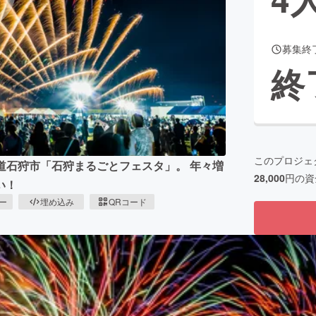
募集終
CAMPFIRE for Social Good
CAMPFIRE Creation
終
CAMPFIREふるさと納税
machi-ya
コミュニティ
このプロジェ
海道石狩市「石狩まるごとフェスタ」。 年々増
28,000
円の資
い！
ピー
埋め込み
QRコード