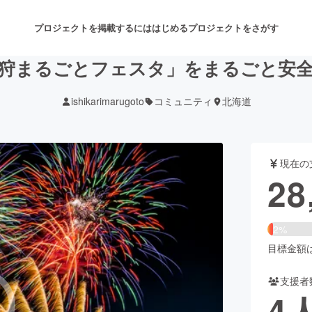
プロジェクトを掲載するには
はじめる
プロジェクトをさがす
狩まるごとフェスタ」をまるごと安
ishikarimarugoto
コミュニティ
北海道
注目のリターン
注目の新着プロジェクト
募集終了が近いプロジェクト
も
現在の
音楽
舞台・パフォーマンス
28
ゲーム・サービス開発
フード・飲食店
2%
書籍・雑誌出版
アニメ・漫画
目標金額は1
支援者
チャレンジ
ビューティー・ヘルスケ
4