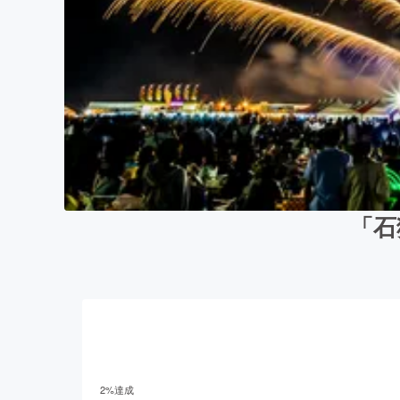
「石
2
%達成