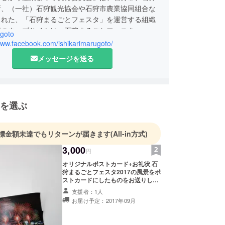
所、（一社）石狩観光協会や石狩市農業協同組合な
された、「石狩まるごとフェスタ」を運営する組織
記のウェブサイトは、石狩まるごとフェスタ
ugoto
ookページになります。随時情報発信をしているの
www.facebook.com/ishikarimarugoto/
見てみてください。
メッセージを送る
を選ぶ
標金額未達でもリターンが届きます
(All-in方式)
3,000
円
オリジナルポストカード+お礼状 石
狩まるごとフェスタ2017の風景をポ
ストカードにしたものをお送りしま
す。
支援者：1人
お届け予定：2017年09月