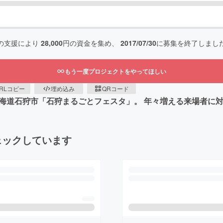
の支援により
28,000
円の資金を集め、
2017/07/30
に募集を終了しまし
もう一度プロジェクトをやってほしい
RLコピー
埋め込み
QRコード
れる北海道石狩市「石狩まるごとフェスタ」。 年々増える来場者
ェックしています