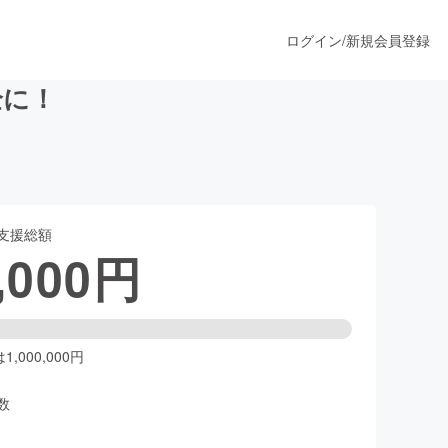
ログイン
/
新規会員登録
全に！
うすぐ公開されます
支援総額
プロダクト
,000
円
ファッション
スポーツ
,000,000円
数
ア
ソーシャルグッド
人