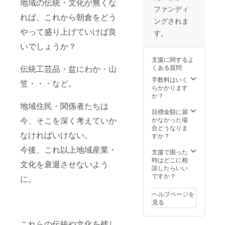
Therap
地域の伝統・文化が無くな
作りし
ヤー、
作させ
ファンディ
y Drop
ていま
綿 制
ていた
れば、これから朝倉をどう
ングされま
す。 ※
作:tam
だいて
色は選
やって盛り上げていけば良
＋メッ
おりま
す。
択でき
セージ
す。 ど
いでしょうか？
ません
付き
うぞ応
のでご
＋ ア
援よろ
支援に関するよ
了承く
サクラ
しくお
くある質問
伝統工芸品・盆にわか・山
ださ
リアル
願い致
い。
創刊号
手数料はいく
しま
笠・・・など。
【Short
※9月ま
らかかります
す。
type】
でには
か？
■サイ
創刊号
地域住民・関係者たちは
ズ
発行予
目標金額に届
W110
定です
今、そこを深く考えていか
かなかった場
H85
が予定
合どうなりま
なければいけない。
D35
より遅
すか？
mm ■カ
くなる
今後、これ以上地域産業・
ラー
ことも
支援で困った
ダーク
ござい
時はどこに相
文化を衰退させないよう
ブラウ
ます。
談したらいい
ン/ バー
ご了承
ですか？
に。
ガン
くださ
ディ ■
い。
ヘルプページを
仕様
見る
カード
ポケッ
ト×4 札
これらの伝統や文化を残し