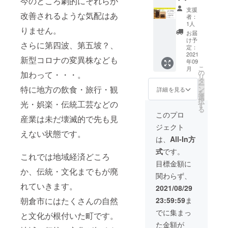
今のところ劇的にそれらが
ださ
くなる
レット
す。 ス
す。 ＋
い。 ＋
ことも
支援
（ショ
改善されるような気配はあ
タイ
メッ
メッ
者：
ござい
ートサ
リッ
セージ
1人
セージ
ます。
りません。
イズ）
シュな
付き
付き
お届
ご了承
50年代
空間に
＋ ア
け予
＋ ア
くださ
さらに第四波、第五坡？、
のアメ
は馴染
定：
サクラ
サクラ
い。
リカの
2021
み、和
リアル
リアル
新型コロナの変異株なども
年09
トラッ
空間で
創刊号
創刊号
こ
月
ク乗り
は、そ
の
※9月ま
加わって・・・。
※9月ま
リ
達が好
の存在
タ
でには
でには
ー
んで使
感を発
特に地方の飲食・旅行・観
ン
創刊号
詳細を見る
創刊号
を
用した
揮しま
選
発行予
発行予
択
光・娯楽・伝統工芸などの
お財
す。 身
す
定です
定です
る
布。 丈
長:160
が予定
このプロ
が予定
産業は未だ壊滅的で先も見
夫なコ
㎝ (本体
より遅
より遅
ジェクト
ンビ鞣
150.5㎝
くなる
くなる
えない状態です。
しの牛
+台9.5
ことも
は、
All-In方
ことも
革を使
㎝) 体
ござい
ござい
式
です。
用し、
重:9.9k
ます。
ます。
これでは地域経済どころ
シンプ
g 素材:
ご了承
目標金額に
ご了承
ルだけ
羊毛
か、伝統・文化までもが廃
くださ
くださ
関わらず、
ど使い
フェル
い。 原
い。 朝
易くし
れていきます。
ト、毛
鶴温泉
2021/08/29
倉市の
たデザ
糸、
旅館協
小さな
23:59:59
ま
朝倉市にはたくさんの自然
イン。
フェイ
同組合
革製品
一針一
ク
ご協力
でに集まっ
のアト
と文化が根付いた町です。
針手縫
ファー
のも
リエ
た金額が
いでお
、ワイ
と、制