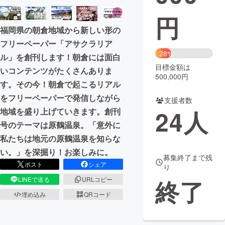
円
まちづくり・地域活性化
福岡県の朝倉地域から新しい形の
フリーペーパー「アサクラリア
CAMPFIRE for Social Good
CAMPFIRE Creation
28%
ル」を創刊します！朝倉には面白
CAMPFIREふるさと納税
machi-ya
コミュニティ
目標金額は
いコンテンツがたくさんありま
500,000円
す。その今！朝倉で起こるリアル
をフリーペーパーで発信しながら
支援者数
24
人
地域を盛り上げていきます。創刊
号のテーマは原鶴温泉。「意外に
私たちは地元の原鶴温泉を知らな
い。」を深掘り！お楽しみに。
募集終了まで残
ポスト
シェア
り
終了
LINEで送る
URLコピー
埋め込み
QRコード