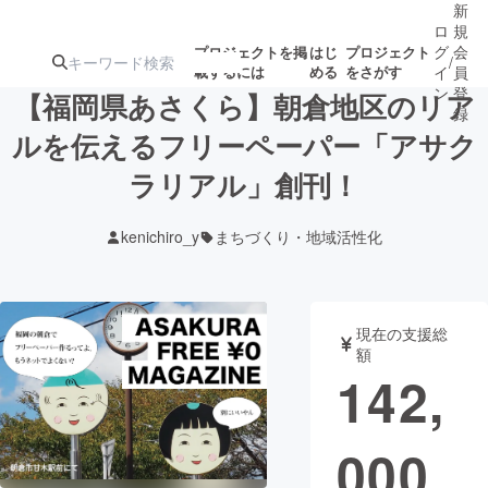
新
ロ
規
グ
会
プロジェクトを掲
はじ
プロジェクト
/
載するには
める
をさがす
イ
員
ン
登
【福岡県あさくら】朝倉地区のリア
録
ルを伝えるフリーペーパー「アサク
ラリアル」創刊！
人気のプロ
注目のリ
注目の新着プロ
募集終了が近いプ
もうすぐ公開
ジェクト
ターン
ジェクト
ロジェクト
されます
kenichiro_y
まちづくり・地域活性化
アート・写真
音楽
現在の支援総
テクノロジー・ガジェット
ゲーム・サ
額
142,
映像・映画
書籍・雑誌
000
ビジネス・起業
チャレンジ