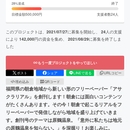
終了
28
%達成
目標金額
500,000
円
支援者数
24
人
このプロジェクトは、
2021/07/27
に募集を開始し、
24
人の支援
により
142,000
円の資金を集め、
2021/08/29
に募集を終了しま
した
もう一度プロジェクトをやってほしい
ポスト
シェア
LINEで送る
URLコピー
埋め込み
QRコード
福岡県の朝倉地域から新しい形のフリーペーパー「アサ
クラリアル」を創刊します！朝倉には面白いコンテンツ
がたくさんあります。その今！朝倉で起こるリアルをフ
リーペーパーで発信しながら地域を盛り上げていきま
す。創刊号のテーマは原鶴温泉。「意外に私たちは地元
の原鶴温泉を知らない。」を深掘り！お楽しみに。