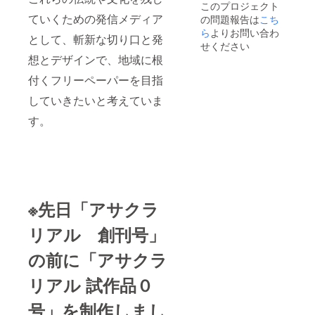
このプロジェクト
入れ×1
ていくための発信メディア
の問題報告は
こち
＋メッ
セージ
ら
よりお問い合わ
として、斬新な切り口と発
付き
せください
＋ ア
想とデザインで、地域に根
サクラ
リアル
付くフリーペーパーを目指
創刊号
※9月ま
していきたいと考えていま
でには
す。
創刊号
発行予
定です
が予定
より遅
くなる
ことも
ござい
※先日「アサクラ
ます。
ご了承
リアル 創刊号」
くださ
い。 朝
の前に「アサクラ
倉市の
小さな
革製品
リアル 試作品０
のアト
リエ
号」を制作しまし
Therap