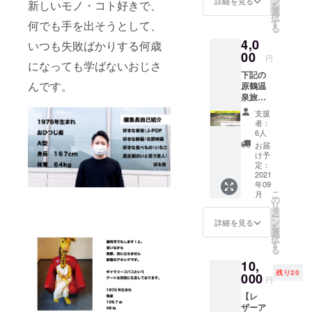
ン
詳細を見る
新しいモノ・コト好きで、
を
メッ
には創
選
択
セージ
刊号発
す
何でも手を出そうとして、
る
試作品
行予定
4,0
アサク
いつも失敗ばかりする何歳
ですが
ラリア
00
予定よ
円
になっても学ばないおじさ
ル０号
り遅く
下記の
は未公
なるこ
んです。
原鶴温
開の超
ともご
泉旅館
レア号
ざいま
協同組
です。
す。ご
支援
合加盟
なんと
了承く
者：
の指定
０号は
ださ
6人
旅館で
表紙と
い。
お届
使える
裏表紙
け予
入浴券
を逆に
定：
（２
2021
印刷し
年09
枚）で
てし
こ
月
す。
まった
の
リ
（指定
という
タ
ー
旅館：
失態も
ン
詳細を見る
を
旅館と
あり、
選
択
よと
またそ
す
る
み・佐
こがア
10,
藤荘・
サクラ
残り20
やぐる
000
リアル
円
ま荘・
らしい
【レ
ホテル
ところ
ザーア
パーレ
でもあ