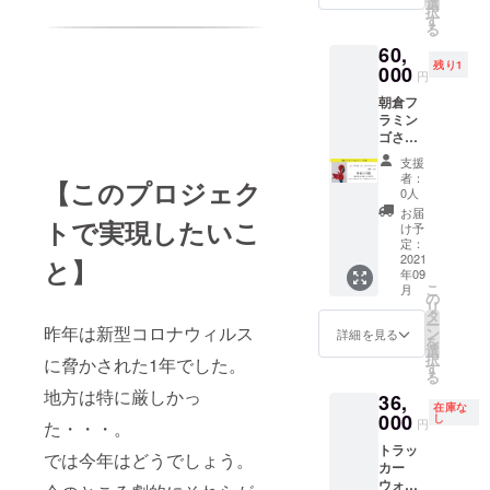
す。
選
み：
セージ
付き ※9
択
ア宿泊
【Long
す
11,000
と「ア
月まで
る
券（１
type】
円 ※発
サクラ
には創
60,
泊２食
■サイ
注時に
リアル
刊号発
残り1
付き）
000
ズ
少しお
リア
円
行予定
です。
W190
時間を
ル 創
ですが
朝倉フ
（指定
H110
いただ
刊号」
予定よ
ラミン
旅館：
D30
く場合
付き ※9
り遅く
ゴさん
旅館と
mm ■カ
がござ
月まで
なるこ
朝倉市
よと
ラー
いま
には創
支援
ともご
在住の
み・佐
ダーク
す。ご
者：
刊号発
ざいま
【このプロジェク
作家さ
藤荘・
ブラウ
0人
了承く
行予定
す。ご
んの作
やぐる
ン/ バー
ださ
お届
ですが
了承く
トで実現したいこ
品で
ま荘・
ガン
け予
い。 ＋
予定よ
ださ
す。
ホテル
定：
ディ ■
メッ
り遅く
い。
ポップ
2021
パーレ
と】
仕様
セージ
なるこ
年09
でキッ
ンス小
コイン
付き
ともご
こ
月
チュな
野屋・
の
ポケッ
＋ ア
ざいま
リ
フラミ
六峰
タ
ト×1
サクラ
す。ご
ー
ンゴ
昨年は新型コロナウィルス
舘・泰
ン
カード
詳細を見る
リアル
了承く
を
は、ア
泉閣・
選
ポケッ
創刊号
ださ
択
に脅かされた1年でした。
バン
原鶴の
す
ト×8 札
※9月ま
い。
る
ギャル
舞） ※
入れ×2
でには
地方は特に厳しかっ
36,
ドでパ
チケッ
※色は選
創刊号
在庫な
ンチの
000
ト有効
し
択でき
発行予
円
た・・・。
効いた
期限は
ません
定です
トラッ
空間を
発行日
のでご
では今年はどうでしょう。
が予定
カー
作りだ
より1年
了承く
より遅
ウォ
しま
間で