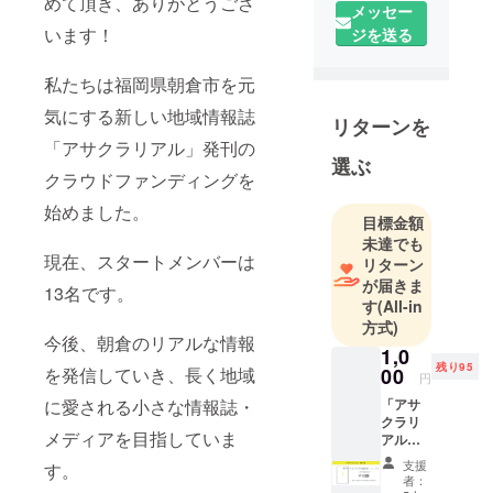
めて頂き、ありがとうござ
メッセー
います！
ジを送る
私たちは福岡県朝倉市を元
気にする新しい地域情報誌
リターンを
「アサクラリアル」発刊の
選ぶ
クラウドファンディングを
始めました。
目標金額
未達でも
現在、スタートメンバーは
リターン
が届きま
13名です。
す
(All-in
方式)
今後、朝倉のリアルな情報
1,0
残り95
を発信していき、長く地域
00
円
に愛される小さな情報誌・
「アサ
クラリ
メディアを目指していま
アル
創刊
支援
す。
号」＋
者：
お礼