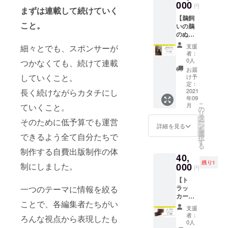
は無い
000
染めは
方。 ※
円
まずは連載して続けていく
雰囲気
様々な
備考欄
【鵜飼
があり
洋服に
に2021
こと。
いの鵜
ます。
合わせ
年9月以
のぬい
1点1点
ていた
降の希
ぐる
絞りを
だきや
望日時
支援
細々とでも、スポンサーが
み
施して
すい万
をご記
者：
（ペア
おりま
能色で
0人
入くだ
つかなくても、続けて連載
２
すの
す。 ※
さい。
お届
匹）】
で、一
していくこと。
天然染
け予
ご希望
原鶴名
つとし
定：
料で1つ
に添え
物鵜飼
2021
長く続けながらカタチにし
て同じ
１つ染
ない場
年09
いの
ものが
めてい
合は改
こ
月
ていくこと。
「鵜の
無いの
の
る為、
めて日
リ
ぬいぐ
が魅力
タ
若干の
時の調
そのために低予算でも運営
ー
るみ」
です。
ン
色ブ
詳細を見る
整をさ
を
です。
※天然染
選
レ、色
せてい
できるよう全て自分たちで
択
職人さ
料で1つ
す
ムラは
ただき
る
んたち
１つ染
ござい
制作する自費出版制作の体
ますの
40,
の手作
めてい
ますの
でご了
残り1
業で作
000
制にしました。
る為、
でご了
承くだ
円
られて
若干の
承下さ
さい。
【ト
いて、
色ブ
い。 ま
・
ラッ
一つのテーマに情報を絞る
驚くほ
レ、色
た、本
Therap
カー
ど精巧
ムラは
製品は
y Drop
ことで、各編集者たちがい
ウォ
にでき
ござい
色止め
さんの
支援
レッ
ていま
ますの
を行
者：
体験
ろんな視点から表現したも
ト ロ
す。 手
でご了
0人
なって
ワーク