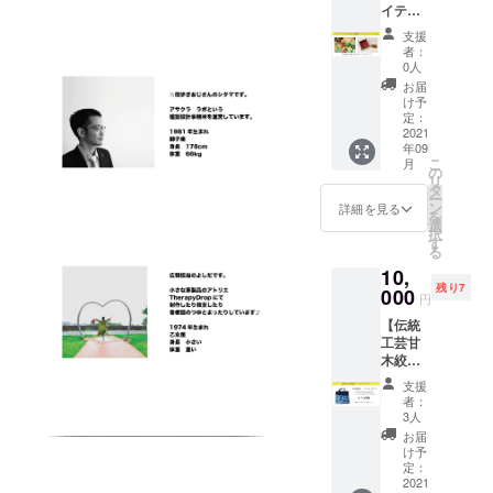
イテム
ンス小
り・・
作りの
野屋・
・。 ぜ
支援
体験
六峰
ひ創刊
者：
ワーク
舘・泰
号と一
0人
ショッ
泉閣・
緒にお
お届
プレッ
原鶴の
楽しみ
け予
スン】
舞） ※
定：
くださ
朝倉市
2021
入浴チ
い。 応
年09
の小さ
ケット
援よろ
こ
月
な革製
有効期
の
しくお
リ
品のア
限は発
タ
願い致
ー
トリエ
行日よ
ン
しま
詳細を見る
を
Therap
り1年間
選
す。 ※9
択
y Drop
です。
す
月まで
る
さんよ
選べる
には創
10,
り 気軽
入浴チ
刊号発
残り7
に参加
000
ケット
行予定
円
できる
は嬉し
ですが
【伝統
お試し
いです
予定よ
工芸甘
コース
ね。 原
り遅く
木絞
「小さ
鶴温泉
なるこ
り
な革小
旅館協
ともご
支援
トート
物を作
同組合
ざいま
者：
バッ
るワー
ご協力
3人
す。ご
ク】 甘
ク
のも
了承く
お届
木絞り
ショッ
と、応
け予
ださ
を施し
プ体
定：
援よろ
い。
たトー
2021
験」が
しくお