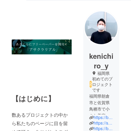
kenichi
ro_y
福岡県
初めてのプ
ロジェクト
です
福岡県朝倉
【はじめに】
市と佐賀県
鳥栖市で小
数あるプロジェクトの中か
さな美容室
https://beauty.hotpepper.jp/slnH000479648/
を営業して
ら私たちのページに目を留
https://seed.shopinfo.jp/
います。
https://beauty.hotpepper.jp/slnH000417898/