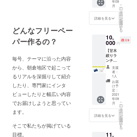
年09
トバッ
できま
願い致
こ
月
グ にな
す。 あ
の
しま
リ
りま
なたの
タ
す。 ＋
ー
す。 絞
ペース
ン
メッ
詳細を見る
を
り染め
に合わ
選
セージ
択
で柄を
せて丁
す
付き
どんなフリーペー
る
表現し
寧にお
＋ ア
10,
ており
教えし
サクラ
パー作るの？
残り9
ますの
000
ますの
リアル
円
で、プ
で、未
創刊号
【甘木
リント
経験者
※9月ま
絞りラ
等には
の方で
でには
毎号、テーマに沿った内容
ンチョ
無い雰
も安心
創刊号
ンマッ
囲気が
して受
から、朝倉地区で起こって
発行予
支援
ト＆
ありま
けられ
定です
者：
コース
す。 1
るリアルを深掘りして紹介
ます。
1人
が予定
ター
点1点絞
※作業時
より遅
お届
したり、専門家にインタ
セット
りを施
間は１
け予
くなる
（各２
してお
定：
時間程
ことも
ビューしたりと幅広い内容
枚）】
2021
ります
度を予
ござい
年09
絞り染
ので、
定して
ます。
でお届けしようと思ってい
こ
月
めで柄
一つと
の
おりま
ご了承
リ
を表現
して同
タ
す。 ※
くださ
ます。
ー
してお
じもの
ン
朝倉市
詳細を見る
い。
を
ります
が無い
選
のアト
択
ので、
のが魅
す
そこで私たちが掲げている
リエま
る
プリン
力で
で来ら
11,
ト等に
目標。
す。 藍
れる