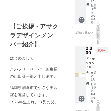
5人
メッ
お届
セージ
け予
アサク
定：
ラリア
2021
年09
ル記念
こ
月
すべき
【ご挨拶・アサク
の
リ
創刊号
タ
ー
です。
ン
詳細を見る
ラデザインメン
を
創刊号
選
択
のテー
す
バー紹介】
る
マは
2,0
「原鶴
残り91
温
00
円
泉」。
はじめまして。
「アサ
現在、
クラリ
取材と
アル
制作の
このフリーペーパー編集長
試作版
同時進
支援
０号
行で進
の山田謙一郎と申します。
者：
（未公
めてい
9人
開）」
ます。
お届
と「ア
福岡県朝倉市で小さな美容
ぜひ応
け予
サクラ
援よろ
定：
室を運営しています。
リアル
2021
しくお
年09
リア
願い致
1976年生まれ、３児の父。
こ
月
ル 創
しま
の
リ
刊号」
す。 ※9
タ
ー
＋お礼
月まで