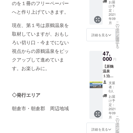
ングタ
触りも
承下さ
おりま
お届
のを１冊のフリーペーパー
ショッ
イプ】
良く、
い。 ま
け予
すが色
プレッ
50年代
ぬいぐ
定：
た、本
へと作り上げていきます。
落ちや
スン ・
のアメ
2021
るみ特
製品は
衣類へ
お礼
年09
リカの
有の可
色止め
色移り
メッ
こ
月
トラッ
現在、第１号は原鶴温泉を
愛らし
の
を行
する場
セージ
リ
ク乗り
さを持
タ
なって
合があ
と「ア
ー
取材していますが、おもし
達が好
ち合わ
ン
おりま
詳細を見る
りま
サクラ
を
んで使
せてい
選
すが色
す。 洗
リアル
択
ろい切り口・今までにない
用した
ます。
す
落ちや
濯を繰
リア
る
お財
原鶴温
衣類へ
り返す
ル 創
視点からの原鶴温泉をピッ
47,
布。 丈
泉の各
色移り
ことに
刊号」
夫なコ
000
所でも
する場
クアップして進めていま
より色
円
ンビ鞣
販売さ
合があ
味が落
【原鶴
しの牛
れてお
す。お楽しみに。
りま
ち着
温泉
革を使
り、と
す。 洗
き、風
１泊２
用し、
ても人
濯を繰
合いが
食付
シンプ
気の商
り返す
増しま
支援
き ペ
ルだけ
品で
ことに
者：
す。 ●
ア宿泊
ど使い
す。 今
0人
より色
お礼
◇発行エリア
券】 下
易くし
回は大
味が落
お届
メッ
記の原
たデザ
小ペア
け予
ち着
セージ
鶴温泉
イン。
定：
での品
き、風
と「ア
朝倉市・朝倉郡 周辺地域
旅館協
2021
一針一
となっ
合いが
サクラ
年09
同組合
針手縫
ていま
増しま
リアル
こ
月
加盟の
いでお
の
す。 鵜
す。 ●
リア
リ
指定旅
作りし
タ
のぬい
お礼
ル 創
ー
館で使
ていま
ン
ぐる
詳細を見る
メッ
刊号」
を
えるペ