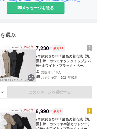
いから今回もクラウドファンディングという形で参
メッセージを送る
いただきました。
会に興味を持っていただければ嬉しいです。
を選ぶ
7,230
円
残り
14
♦早割20％OFF「最高の着心地【丸
胴】綿・カシミヤタンクトップ」×2
枚♦ ホワイト・ブラック・ベー
ジュ・チャコールグレーの4色の中
支援者：16人
から2枚お選びください。 一般販売
お届け予定：2021年02月
予定価格￥8,950(税＋送料)のとこ
ろ、支援者様先着30名限定
【￥7,230】(20％OFF＋税＋送料)で
このリターンを選択する
る
承ります。 ＊お申込みいただきまし
た支援者様へ順次発送させていただ
きますが、ご注文状況や製造工程上
の都合により出荷時期が遅れる場合
8,990
がございますのでご了承ください。
円
残り
7
＊フリーサイズ（一般的なレディー
♦早割20％OFF「最高の着心地【丸
スサイズSからLに相当） ＊寸法
胴】綿・カシミヤ半袖カットソー」
身丈66㎝ 身巾28㎝ 裾巾28㎝
×2枚♦ ホワイト・ブラック・ベー