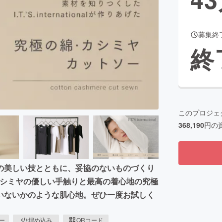
募集終
CAMPFIRE for Social Good
CAMPFIRE Creation
終
CAMPFIREふるさと納税
machi-ya
コミュニティ
このプロジェ
368,190
円の
の美しい技とともに、妥協のないものづくり
素材の綿・カシミヤの優しい手触りと最高の着心地の究極
いないかのような肌心地。ぜひ一度お試しく
ピー
埋め込み
QRコード