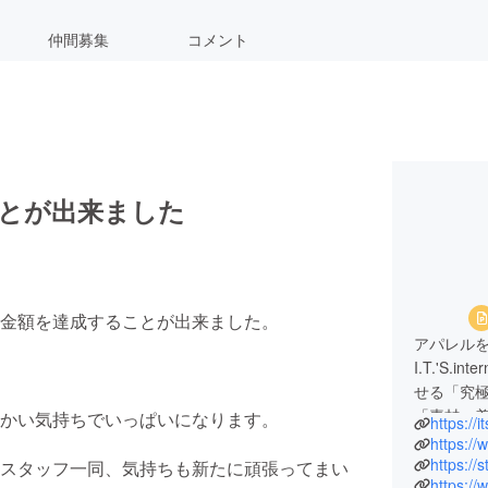
仲間募集
コメント
ことが出来ました
金額を達成することが出来ました。
アパレル
I.T.'S
せる「究
「素材・
かい気持ちでいっぱいになります。
https://i
ブランドデ
https://
私たちが
https://s
スタッフ一同、気持ちも新たに頑張ってまい
https://
い、着て