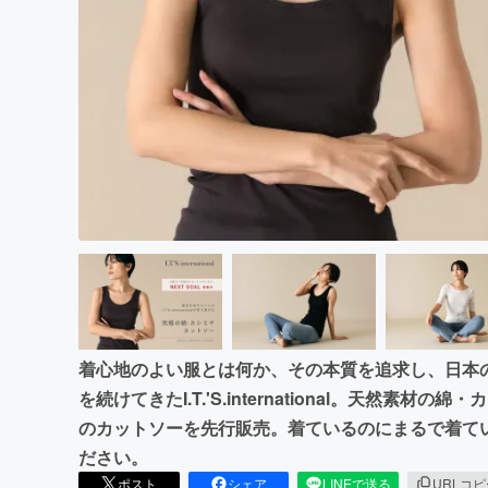
まちづくり・地域活性化
着心地のよい服とは何か、その本質を追求し、日本
を続けてきたI.T.'S.international。天然
のカットソーを先行販売。着ているのにまるで着て
ださい。
ポスト
シェア
LINEで送る
URLコ