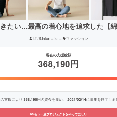
きたい…最高の着心地を追求した【
I.T.'S.international
ファッション
現在の支援総額
368,190
円
人の支援により
368,190
円の資金を集め、
2021/02/14
に募集を終了しま
もう一度プロジェクトをやってほしい