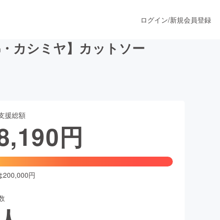
ログイン
/
新規会員登録
綿・カシミヤ】カットソー
うすぐ公開されます
支援総額
プロダクト
8,190
円
ファッション
スポーツ
00,000円
数
ア
ソーシャルグッド
人