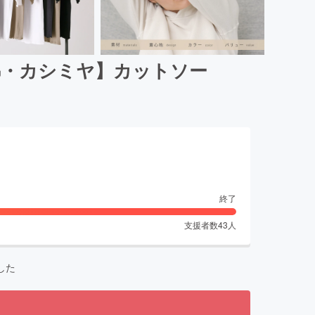
綿・カシミヤ】カットソー
終了
支援者数
43
人
した