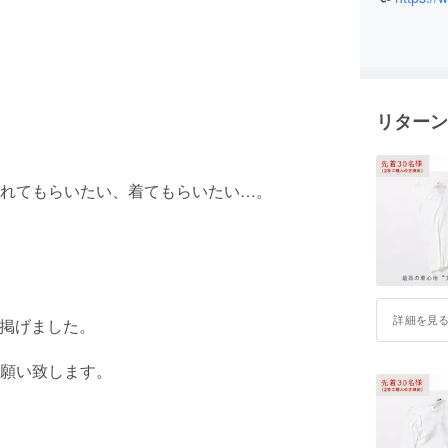
そんな思
加させて
これを機
リターン
れてもらいたい、着てもらいたい…。
詳細を見
掲げました。
願い致します。