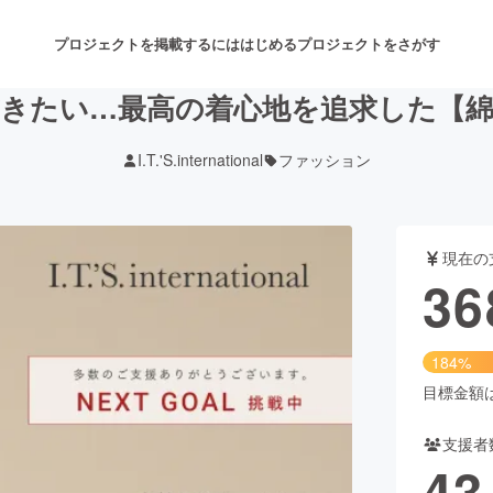
プロジェクトを掲載するには
はじめる
プロジェクトをさがす
きたい…最高の着心地を追求した【
I.T.'S.international
ファッション
注目のリターン
注目の新着プロジェクト
募集終了が近いプロジェクト
も
現在の
音楽
舞台・パフォーマンス
36
ゲーム・サービス開発
フード・飲食店
184%
書籍・雑誌出版
アニメ・漫画
目標金額は2
支援者
チャレンジ
ビューティー・ヘルスケ
43