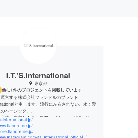
I.T.'S.international
東京都
他に1件のプロジェクトを掲載しています
を運営する株式会社フランドルのブランド
.internationalと申します。流行に左右されない、永く愛
極のベーシック」。
着心地・豊富なカラー展開・バリュー」にこだわり
ts-international.jp/
ビューから11周年を迎えます。
www.flandre.ne.jp/
作る一着一着を知ってもらいたい、触れてもらいた
tore.flandre.ne.jp/
www.instagram.com/its_international_official_/
もらいたい…。