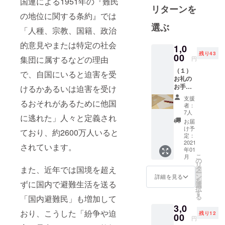
国連による1951年の『難民
リターンを
ち、トビタ
の地位に関する条約』では
テ！JAPAN
選ぶ
「人種、宗教、国籍、政治
プログラム
11期生とし
的意見やまたは特定の社会
1,0
て
残り43
00
集団に属するなどの理由
円
3年次再びド
（１）
で、自国にいると迫害を受
イツへ交換
お礼の
留学へ。現
お手紙
けるかあるいは迫害を受け
（２）
在は、移民
支援
るおそれがあるために他国
活動報
者：
問題とNPO
告書 本
7人
に逃れた」人々と定義され
の関係を中
映画祭
お届
の様子
け予
心に研究し
ており、約2600万人いると
や成果
定：
ている。研
をまと
2021
されています。
年01
めた活
究の過程で
こ
月
動報告
の
難民問題に
リ
書をお
また、近年では国境を超え
タ
ー
も
礼のお
ン
詳細を見る
を
ずに国内で避難生活を送る
手紙と
興味を持ち
選
択
合わせ
す
難民映画プ
る
「国内避難民」も増加して
てお送
ロジェクト
3,0
りしま
おり、こうした「紛争や迫
残り12
す。 来
00
へ参加。
円
年の1月