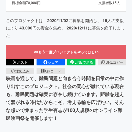
目標金額
70,000
円
支援者数
15
人
このプロジェクトは、
2020/11/02
に募集を開始し、
15
人の支援
により
43,000
円の資金を集め、
2020/12/11
に募集を終了しまし
た
もう一度プロジェクトをやってほしい
ポスト
シェア
LINEで送る
URLコピー
埋め込み
QRコード
映画を通して、難民問題と向き合う時間を日常の中に作
り出すこのプロジェクト。社会の関心が離れている現在
も、難民問題は確実に存在し続けています。距離を超え
て繋がれる時代だからこそ、考える輪を広げたい。そん
な想いで集まった学生有志が100人規模のオンライン難
民映画祭を開催します！