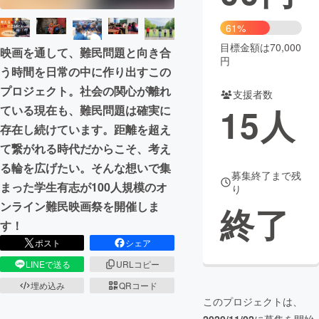
まちづくり・地域活性化
61%
目標金額は70,000
映画を通して、難民問題と向き合
円
う時間を日常の中に作り出すこの
CAMPFIRE for Social Good
CAMPFIRE Creation
プロジェクト。社会の関心が離れ
CAMPFIREふるさと納税
machi-ya
コミュニティ
支援者数
15
人
ている現在も、難民問題は確実に
存在し続けています。距離を超え
て繋がれる時代だからこそ、考え
る輪を広げたい。そんな想いで集
募集終了まで残
まった学生有志が100人規模のオ
り
ンライン難民映画祭を開催しま
終了
す！
ポスト
シェア
LINEで送る
URLコピー
埋め込み
QRコード
このプロジェクトは、