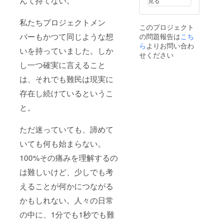
んて持てない。
見る
への参
加は任
意です
私たちプロジェクトメン
このプロジェクト
ので、
バーもかつて同じような想
の問題報告は
こち
参加を
希望さ
ら
よりお問い合わ
いを持っていました。しか
れない
せください
方はこ
し一つ確実に言えること
ちらか
らご連
は、それでも難民は現実に
絡した
際にそ
存在し続けているというこ
の旨を
と。
お伝え
くださ
い。
ただ迷っていても、諦めて
いても何も始まらない。
100%その痛みを理解するの
は難しいけど、少しでも考
えることが何かにつながる
かもしれない。人々の日常
の中に、1分でも1秒でも難