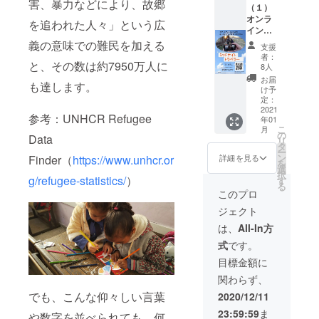
害、暴力などにより、故郷
体育会ラグ
（１）
頃のお
オンラ
届けを
を追われた人々」という広
イン難
予定し
民映画
ていま
義の意味での難民を加える
支援
祭への
す。
者：
と、その数は約7950万人に
優先ご
8人
招待
お届
も達します。
（２）
け予
お礼の
定：
お手紙
2021
参考：UNHCR Refugee
年01
（３）
こ
月
活動報
の
Data
リ
告書 ※
タ
ー
映画祭
ン
Finder（
https://www.unhcr.or
詳細を見る
を
への通
選
択
常参加
g/refugee-statistics/
）
す
る
枠は限
このプロ
りがご
ジェクト
ざいま
すが、
は、
All-In方
3000円
式
です。
以上の
ご支援
目標金額に
をいた
関わらず、
だいた
方には
でも、こんな仰々しい言葉
2020/12/11
特別枠
23:59:59
ま
をご用
や数字を並べられても、何