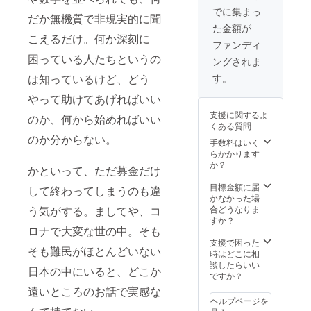
意して
でに集まっ
だか無機質で非現実的に聞
おり、
た金額が
必ずご
こえるだけ。何か深刻に
参加い
ファンディ
ただけ
困っている人たちというの
ングされま
ます！
※こちら
は知っているけど、どう
す。
からご
連絡を
やって助けてあげればいい
差し上
支援に関するよ
のか、何から始めればいい
げます
くある質問
ので、
のか分からない。
映画祭
手数料はいく
に参加
らかかります
をご希
か？
かといって、ただ募金だけ
望の方
は、通
目標金額に届
して終わってしまうのも違
常募集
かなかった場
の参加
う気がする。ましてや、コ
合どうなりま
フォー
すか？
ロナで大変な世の中。そも
ムにご
記入い
支援で困った
そも難民がほとんどいない
ただく
時はどこに相
必要は
談したらいい
日本の中にいると、どこか
ござい
ですか？
ませ
遠いところのお話で実感な
ん。 ※
ヘルプページを
映画祭