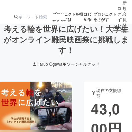
新
ロ
規
グ
会
プロジェクトを掲
はじ
プロジェクト
/
載するには
める
をさがす
イ
員
ン
登
考える輪を世界に広げたい！大学生
録
がオンライン難民映画祭に挑戦しま
す！
人気のプロ
注目のリ
注目の新着プロ
募集終了が近いプ
もうすぐ公開
ジェクト
ターン
ジェクト
ロジェクト
されます
Haruo Ogawa
ソーシャルグッド
アート・写真
音楽
現在の支援総
テクノロジー・ガジェット
ゲーム・サ
額
43,0
映像・映画
書籍・雑誌
00
円
ビジネス・起業
チャレンジ