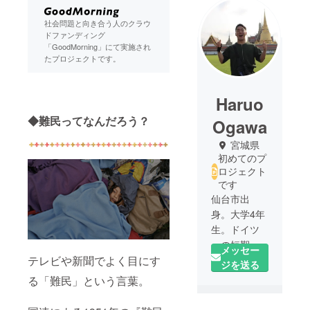
社会問題と向き合う人のクラウ
ドファンディング
「GoodMorning」にて実施され
たプロジェクトです。
Haruo
◆難民ってなんだろう？
Ogawa
宮城県
初めてのプ
ロジェクト
です
仙台市出
身。大学4年
生。ドイツ
への短期留
メッセー
テレビや新聞でよく目にす
学がきっか
ジを送る
けで移民問
る「難民」という言葉。
題に
関心を持