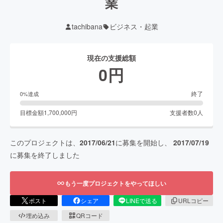
業
tachibana
ビジネス・起業
現在の支援総額
0
円
終了
0
%達成
目標金額
1,700,000
円
支援者数
0
人
このプロジェクトは、
2017/06/21
に募集を開始し、
2017/07/19
に募集を終了しました
もう一度プロジェクトをやってほしい
ポスト
シェア
LINEで送る
URLコピー
埋め込み
QRコード