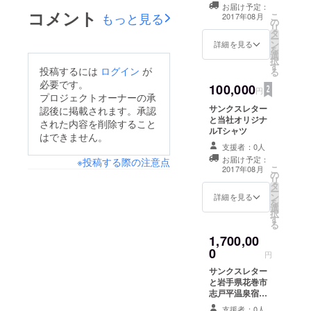
お届け予定：
コメント
もっと見る
こ
2017年08月
の
リ
タ
ー
ン
詳細を見る
を
選
択
す
投稿するには
ログイン
が
る
必要です。
100,000
円
プロジェクトオーナーの承
サンクスレター
認後に掲載されます。承認
と当社オリジナ
された内容を削除すること
ルTシャツ
はできません。
支援者：0人
お届け予定：
※投稿する際の注意点
こ
2017年08月
の
リ
タ
ー
ン
詳細を見る
を
選
択
す
る
1,700,00
0
円
サンクスレター
と岩手県花巻市
志戸平温泉宿泊
ペアチケット
支援者：0人