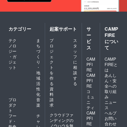
カテゴリー
起案サポート
サ
CAMP
ー
FIRE
テク
ま
プ
ス
ビ
につい
ノロ
ち
ロ
タ
ス
て
ジー
づ
ジ
ッ
・ガ
く
ェ
フ
CAM
CAMP
ジェ
り
ク
に
PFI
FIREと
ット
・
ト
相
RE
は
地
を
談
CAM
あんし
域
作
す
PFI
ん・安
活
る
る
RE
全への
性
資
コ
取り組
化
料
ミュ
み
プロ
音
請
ニ
ニュー
ダク
楽
求
ティ
ス
ト
CAM
ヘルプ
クラウドファ
フー
チ
PFI
お問い
ンディングの
ド・
ャ
RE
合わせ
ノウハウを無
飲食
レ