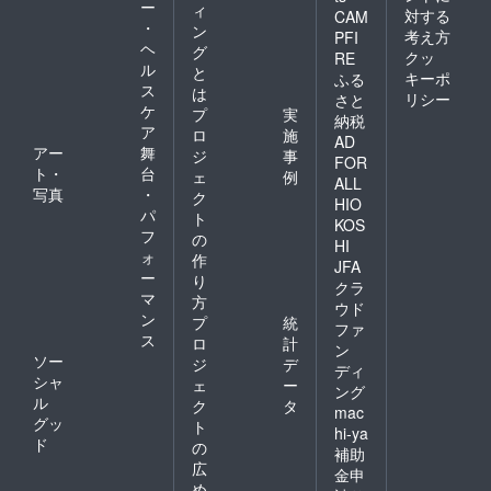
ー
ィ
対する
CAM
・
ン
考え方
PFI
ヘ
グ
クッ
RE
ル
と
キーポ
ふる
ス
は
リシー
さと
ケ
プ
実
納税
ア
ロ
施
AD
アー
舞
ジ
事
FOR
ト・
台
ェ
例
ALL
写真
・
ク
HIO
パ
ト
KOS
フ
の
HI
ォ
作
JFA
ー
り
クラ
マ
方
ウド
ン
プ
統
ファ
ス
ロ
計
ン
ソー
ジ
デ
ディ
シャ
ェ
ー
ング
ル
ク
タ
mac
グッ
ト
hi-ya
ド
の
補助
広
金申
め