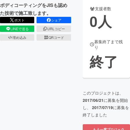
ボディコーティングをJISも認め
支援者数
まちづくり・地域活性化
た技術で施工致します。
0
人
ポスト
シェア
CAMPFIRE for Social Good
CAMPFIRE Creation
LINEで送る
URLコピー
CAMPFIREふるさと納税
machi-ya
コミュニティ
埋め込み
QRコード
募集終了まで残
り
終了
このプロジェクトは、
2017/06/21
に募集を開始
し、
2017/07/19
に募集を
終了しました
もう一度プロジェク