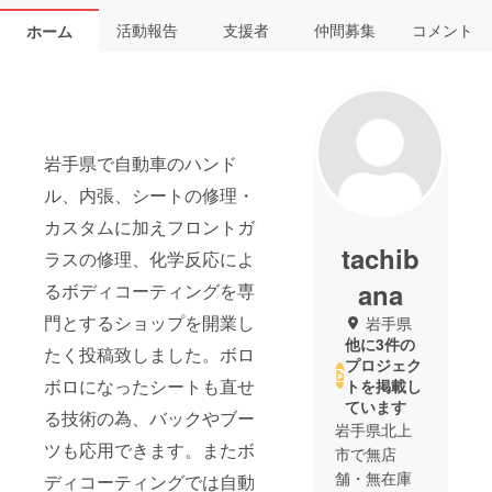
活動報告
支援者
仲間募集
コメント
ホーム
岩手県で自動車のハンド
ル、内張、シートの修理・
カスタムに加えフロントガ
tachib
ラスの修理、化学反応によ
ana
るボディコーティングを専
門とするショップを開業し
岩手県
他に3件の
たく投稿致しました。ボロ
プロジェク
ボロになったシートも直せ
トを掲載し
ています
る技術の為、バックやブー
岩手県北上
ツも応用できます。またボ
市で無店
舗・無在庫
ディコーティングでは自動