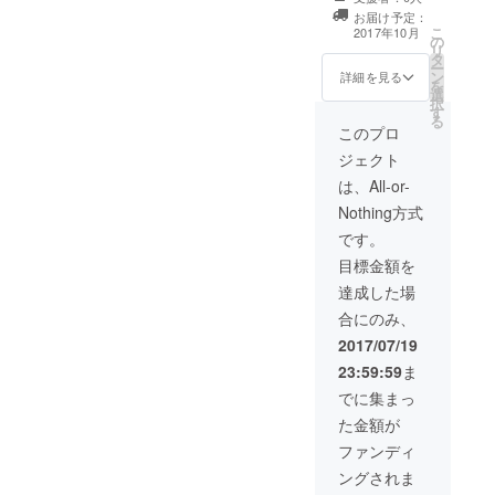
お届け予定：
こ
2017年10月
の
リ
タ
ー
ン
詳細を見る
を
選
択
す
る
このプロ
ジェクト
は、All-or-
Nothing方式
です。
目標金額を
達成した場
合にのみ、
2017/07/19
23:59:59
ま
でに集まっ
た金額が
ファンディ
ングされま