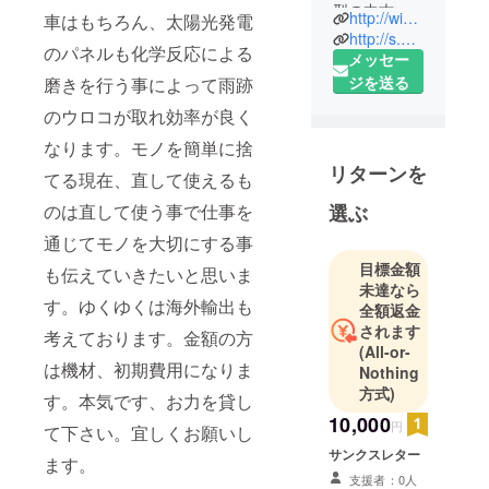
型の中古車
http://wing-base.jucshop.net/
車はもちろん、太陽光発電
販売を営業
http://s.ameblo.jp/touhokushinki/
のパネルも化学反応による
しておりま
メッセー
す。33歳、
ジを送る
磨きを行う事によって雨跡
妻と2歳の子
のウロコが取れ効率が良く
供がいま
なります。モノを簡単に捨
す。
リターンを
てる現在、直して使えるも
のは直して使う事で仕事を
選ぶ
通じてモノを大切にする事
目標金額
も伝えていきたいと思いま
未達なら
す。ゆくゆくは海外輸出も
全額返金
されます
考えております。金額の方
(All-or-
は機材、初期費用になりま
Nothing
方式)
す。本気です、お力を貸し
10,000
円
て下さい。宜しくお願いし
サンクスレター
ます。
支援者：0人