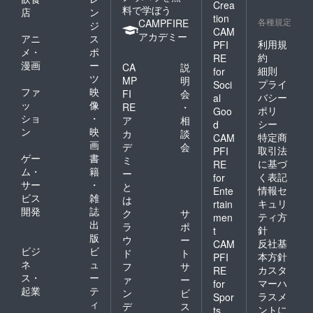
Crea
料で学ぼう
店
ン
tion
各種規定
CAMPFIRE
ジ
CAM
アカデミー
アニ
ス
利用規
PFI
メ・
ポ
約
RE
漫画
ー
CA
説
細則
for
ツ
MP
明
プライ
Soci
ファ
映
FI
会
バシー
al
ッ
像
RE
・
ポリ
Goo
ショ
・
ア
相
シー
d
ン
映
カ
談
特定商
CAM
画
デ
会
取引法
PFI
ゲー
書
ミ
に基づ
RE
ム・
籍
ー
く表記
for
サー
・
と
情報セ
Ente
ビス
雑
は
キュリ
rtain
開発
誌
ク
サ
ティ方
men
出
ラ
ポ
針
t
版
ウ
ー
反社基
CAM
ビジ
ビ
ド
ト
本方針
PFI
ネ
ュ
フ
サ
カスタ
RE
ス・
ー
ァ
ー
マーハ
for
起業
テ
ン
ビ
ラスメ
Spor
ィ
デ
ス
ントに
ts