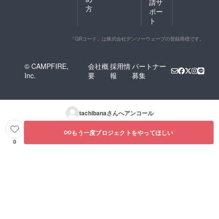
請サ
方
ポー
ト
「QRコード」は株式会社デンソーウェーブの登録商標です。
© CAMPFIRE,
会社概
採用情
パートナー
Inc.
要
報
募集
tachibana
さんへアンコール
もう一度プロジェクトをやってほしい
0