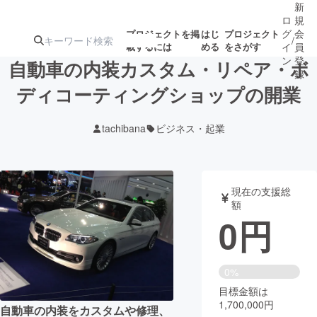
新
ロ
規
グ
会
プロジェクトを掲
はじ
プロジェクト
/
載するには
める
をさがす
イ
員
ン
登
自動車の内装カスタム・リペア・ボ
録
ディコーティングショップの開業
人気のプロ
注目のリ
注目の新着プロ
募集終了が近いプ
もうすぐ公開
tachibana
ビジネス・起業
ジェクト
ターン
ジェクト
ロジェクト
されます
アート・写真
音楽
現在の支援総
額
0
円
テクノロジー・ガジェット
ゲーム・サ
映像・映画
書籍・雑誌
0%
目標金額は
1,700,000円
ビジネス・起業
チャレンジ
自動車の内装をカスタムや修理、