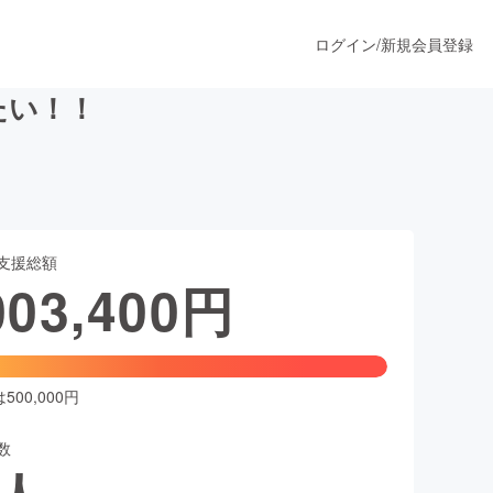
ログイン
/
新規会員登録
たい！！
うすぐ公開されます
支援総額
プロダクト
003,400
円
ファッション
スポーツ
00,000円
数
ア
ソーシャルグッド