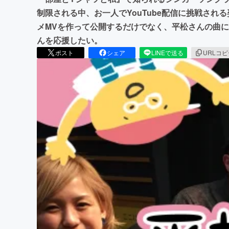
制限される中、お一人でYouTube配信に挑戦さ
メMVを作って公開するだけでなく、平松さんの曲
んを応援したい。
ポスト
シェア
LINEで送る
URLコ