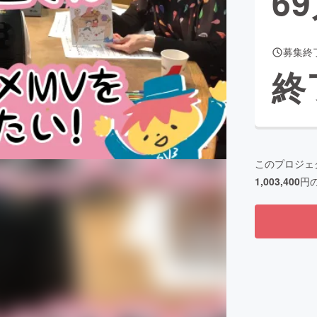
69
募集終
CAMPFIRE for Social Good
CAMPFIRE Creation
終
CAMPFIREふるさと納税
machi-ya
コミュニティ
このプロジェ
1,003,400
円