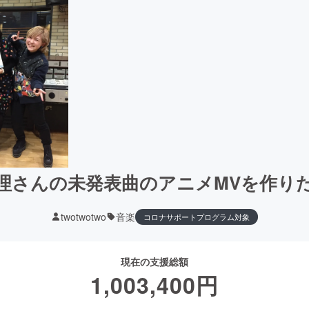
理さんの未発表曲のアニメMVを作り
twotwotwo
音楽
コロナサポートプログラム対象
現在の支援総額
1,003,400
円