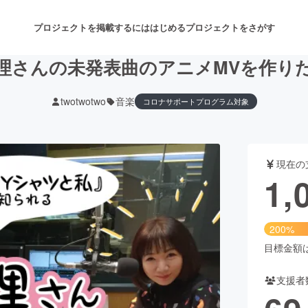
プロジェクトを掲載するには
はじめる
プロジェクトをさがす
理さんの未発表曲のアニメMVを作り
twotwotwo
音楽
コロナサポートプログラム対象
注目のリターン
注目の新着プロジェクト
募集終了が近いプロジェクト
も
現在の
音楽
舞台・パフォーマンス
1,
ゲーム・サービス開発
フード・飲食店
200%
書籍・雑誌出版
アニメ・漫画
目標金額は5
支援者
チャレンジ
ビューティー・ヘルスケ