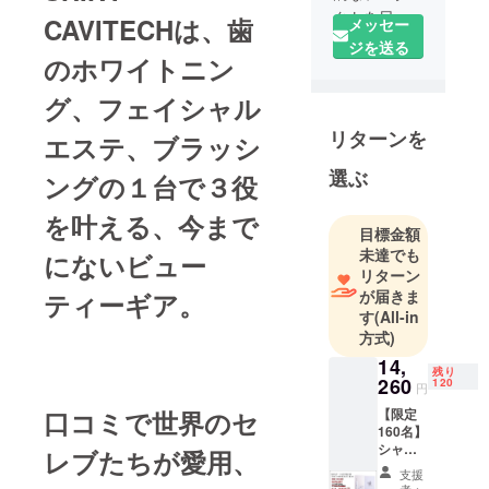
クトを日本
CAVITECHは、歯
メッセー
へご紹介す
ジを送る
のホワイトニン
るために
2020年から
グ、フェイシャル
クラウド
リターンを
ファウン
エステ、ブラッシ
ディング事
選ぶ
ングの１台で３役
業部を立ち
上げまし
を叶える、今まで
た。様々な
目標金額
未達でも
業種の企業
にないビュー
リターン
と共同開発
が届きま
ティーギア。
でプロダク
す
(All-in
トをリリー
方式)
スしてまい
14,
残り
ります。
260
120
円
デザイン性
口コミで世界のセ
【限定
に富み、か
160名】
つ高品質で
シャイ
レブたちが愛用、
ニー
革新的なプ
支援
キャビ