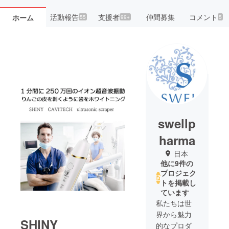
活動報告
支援者
仲間募集
コメント
ホーム
55
99+
5
swellp
harma
日本
他に9件の
プロジェク
トを掲載し
ています
私たちは世
界から魅力
SHINY
的なプロダ