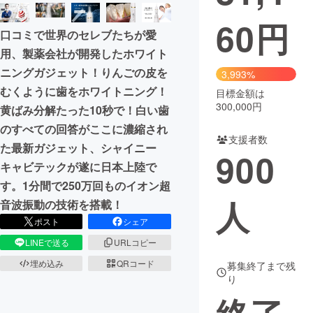
60
円
まちづくり・地域活性化
口コミで世界のセレブたちが愛
用、製薬会社が開発したホワイト
CAMPFIRE for Social Good
CAMPFIRE Creation
ニングガジェット！りんごの皮を
3,993%
CAMPFIREふるさと納税
machi-ya
コミュニティ
むくように歯をホワイトニング！
目標金額は
300,000円
黄ばみ分解たった10秒で！白い歯
のすべての回答がここに濃縮され
支援者数
た最新ガジェット、シャイニー
900
キャビテックが遂に日本上陸で
す。1分間で250万回ものイオン超
人
音波振動の技術を搭載！
ポスト
シェア
LINEで送る
URLコピー
埋め込み
QRコード
募集終了まで残
り