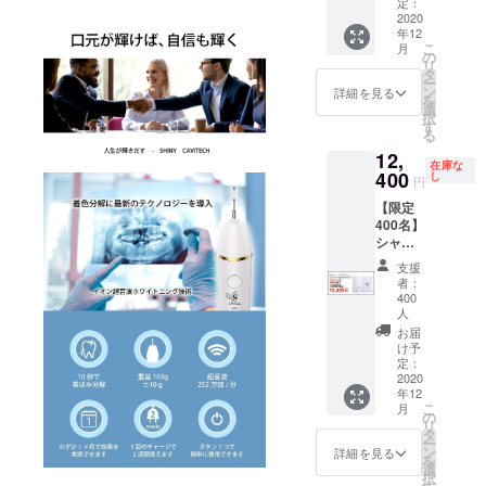
す。 ＜
定：
2020
セット
年12
内容＞
こ
月
シャイ
の
リ
ニー
タ
ー
キャビ
ン
詳細を見る
を
テック
選
択
・本体
す
る
・密集
12,
極細毛
在庫な
400
ブラシ
し
円
・シリ
【限定
コンブ
400名】
ラシ ・
シャイ
充電台
ニー
・充電
支援
キャビ
用アダ
者：
テック
プター
400
１セッ
人
・取扱
トのお
説明書
お届
届けで
け予
す。 ＜
定：
2020
セット
年12
内容＞
こ
月
シャイ
の
リ
ニー
タ
ー
キャビ
ン
詳細を見る
を
テック
選
択
・本体