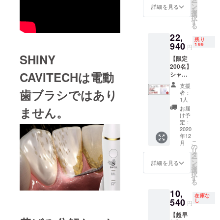
ー
イニー
ン
詳細を見る
を
キャビ
選
択
テック
す
る
・本体
22,
・密集
残り
極細毛
940
199
円
ブラシ
SHINY
【限定
・シリ
200名】
コンブ
CAVITECHは電動
シャイ
ラシ ・
ニー
充電台
支援
キャビ
歯ブラシではあり
・充電
者：
テック
用アダ
1人
２セッ
プター
ません。
お届
トのお
・取扱
け予
届けで
説明書
定：
す。 ＜
2020
年12
セット
こ
月
内容＞×
の
リ
２ シャ
タ
ー
イニー
ン
詳細を見る
を
キャビ
選
択
テック
す
る
・本体
10,
・密集
在庫な
極細毛
540
し
円
ブラシ
【超早
・シリ