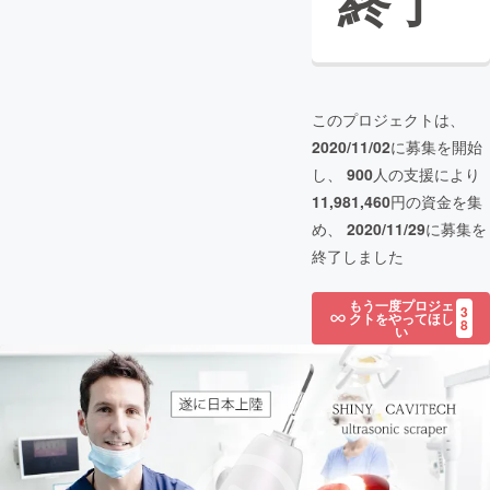
終了
このプロジェクトは、
2020/11/02
に募集を開始
し、
900
人の支援により
11,981,460
円の資金を集
め、
2020/11/29
に募集を
終了しました
もう一度プロジェ
3
クトをやってほし
8
い