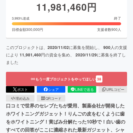
11,981,460
円
終了
3,993
%達成
目標金額
300,000
円
支援者数
900
人
このプロジェクトは、
2020/11/02
に募集を開始し、
900
人の支援
により
11,981,460
円の資金を集め、
2020/11/29
に募集を終了し
ました
もう一度プロジェクトをやってほしい
38
ポスト
シェア
LINEで送る
URLコピー
埋め込み
QRコード
口コミで世界のセレブたちが愛用、製薬会社が開発した
ホワイトニングガジェット！りんごの皮をむくように歯
をホワイトニング！黄ばみ分解たった10秒で！白い歯の
すべての回答がここに濃縮された最新ガジェット、シャ