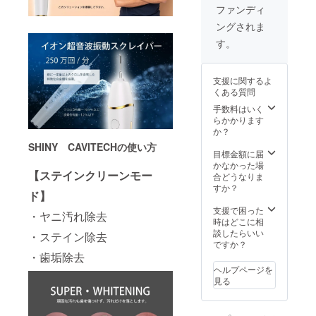
ファンディ
ングされま
す。
支援に関するよ
くある質問
手数料はいく
らかかります
か？
SHINY CAVITECHの使い方
目標金額に届
かなかった場
【ステインクリーンモー
合どうなりま
すか？
ド】
支援で困った
・ヤニ汚れ除去
時はどこに相
談したらいい
・ステイン除去
ですか？
・歯垢除去
ヘルプページを
見る