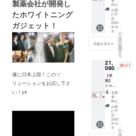
者：
製薬会社が開発し
ロダクトを
テック
20人
１セッ
今後も紹介
お届
たホワイトニング
トのお
け予
してまいり
届けで
定：
ます。是
ガジェット！
す。 ＜
2020
年12
セット
非、今後も
こ
月
内容＞
の
ご期待下さ
リ
シャイ
タ
ー
いませ。
ニー
ン
詳細を見る
を
キャビ
選
択
テック
す
る
・本体
21,
・密集
残り11
極細毛
080
円
ブラシ
遂に日本上陸！このソ
【早
・シリ
割】
コンブ
リューションをお試し下さ
シャイ
ラシ ・
ニー
充電台
い！y4
支援
キャビ
・充電
者：
テック
用アダ
89人
２セッ
プター
お届
トのお
・取扱
け予
届けで
説明書
定：
す。 ＜
2020
年12
セット
こ
月
内容＞×
の
リ
２ シャ
タ