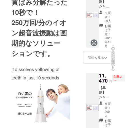
黄ばみ分解たった
割】
コンブ
シャイ
ラシ ・
10秒で！
ニー
充電台
支援
キャビ
・充電
者：
テック
250万回/分のイオ
用アダ
20人
１セッ
プター
お届
トのお
・取扱
け予
ン超音波振動は画
届けで
説明書
定：
す。 ＜
2020
期的なソリュー
年12
セット
こ
月
内容＞
の
リ
ションです。
シャイ
タ
ー
ニー
ン
詳細を見る
を
キャビ
選
択
テック
す
It dissolves yellowing of
る
・本体
11,
・密集
teeth in just 10 seconds
在庫な
極細毛
470
し
円
ブラシ
【早
・シリ
割】
コンブ
シャイ
ラシ ・
ニー
充電台
支援
キャビ
・充電
者：
テック
用アダ
200
１セッ
プター
人
トのお
・取扱
お届
届けで
説明書
け予