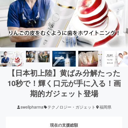
【日本初上陸】黄ばみ分解たった
10秒で！輝く口元が手に入る！画
期的ガジェット登場
swellpharma
テクノロジー・ガジェット
福岡県
現在の支援総額