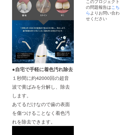
このプロジェクト
の問題報告は
こち
ら
よりお問い合わ
せください
●自宅で手軽に着色汚れ除去
１秒間に約42000回の超音
波で黄ばみを分解し、除去
します。
あてるだけなので歯の表面
を傷つけることなく着色汚
れを除去できます。