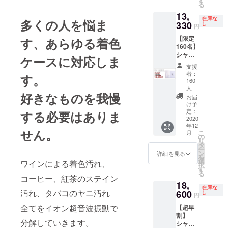
す
る
・密集
13,
極細毛
在庫な
多くの人を悩ま
330
ブラシ
し
円
・シリ
【限定
す、あらゆる着色
コンブ
160名】
ラシ ・
シャイ
充電台
ケースに対応しま
ニー
・充電
支援
キャビ
用アダ
者：
す。
テック
プター
160
１セッ
人
・取扱
好きなものを我慢
トのお
説明書
お届
届けで
け予
す。 ＜
定：
する必要はありま
2020
セット
年12
内容＞
せん。
こ
月
シャイ
の
リ
ニー
タ
ー
キャビ
ン
詳細を見る
を
テック
選
ワインによる着色汚れ、
択
・本体
す
る
・密集
コーヒー、紅茶のステイン
18,
極細毛
在庫な
汚れ、タバコのヤニ汚れ
600
ブラシ
し
円
・シリ
全てをイオン超音波振動で
【超早
コンブ
割】
ラシ ・
分解していきます。
シャイ
充電台