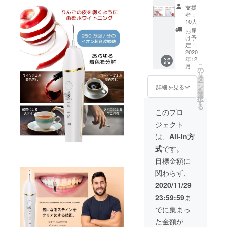
ニー
・充電
支援
キャビ
用アダ
者：
テック
プター
10人
２セッ
・取扱
お届
トのお
説明書
け予
届けで
定：
す。 ＜
2020
年12
セット
こ
月
内容＞×
の
リ
２ シャ
タ
ー
イニー
ン
詳細を見る
を
キャビ
選
択
テック
す
る
・本体
このプロ
・密集
ジェクト
極細毛
ブラシ
は、
All-In方
・シリ
式
です。
コンブ
ラシ ・
目標金額に
充電台
関わらず、
・充電
用アダ
2020/11/29
プター
23:59:59
ま
・取扱
説明書
でに集まっ
た金額が