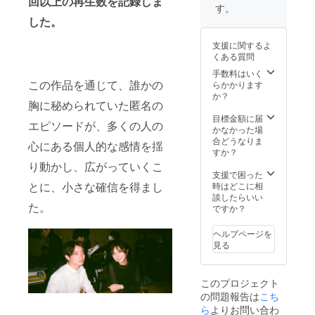
回以上の再生数を記録しま
です。
木)の公
クリア
ざいま
ださ
す。
猥談
開に先
ステッ
す。 ※
い。 ※
した。
バー概
んじ
カーで
店舗は
先行上
要
て、一
す。縦
土日営
映イベ
支援に関するよ
https://
足先に
5cm×横
業とな
ントと
くある質問
waidan
本編映
8cm。
りま
同日の
bar.co
画を御
※オリジ
す。 ※
手数料はいく
12/23(
m/welc
この作品を通じて、誰かの
覧いた
ナルス
クラウ
らかかります
水)配信
ome
だける
テッ
ドファ
か？
を予定
胸に秘められていた匿名の
※20歳以
限定
カーの
ンディ
してお
上限定
URLを
み2021
ング期
目標金額に届
りま
エピソードが、多くの人の
のリ
お送り
年1月の
間終了
かなかった場
す。 ◎
ターン
いたし
お届け
後、入
合どうなりま
脚本
心にある個人的な感情を揺
となり
ます。
となり
力いた
すか？
データ
ます。
※URLの
ます。
だいた
送付 実
り動かし、広がっていくこ
※住所は
共有は
◎オン
メール
支援で困った
際の撮
メール
とに、小さな確信を得まし
なさら
ライン
アドレ
時はどこに相
影に使
にてお
ないよ
での本
ス宛に
談したらいい
用した
た。
送りい
う、ご
編先行
日程調
ですか？
脚本・
たしま
注意く
公開
整のご
絵コン
す。阿
ださ
12/24(
連絡を
テの
ヘルプページを
佐ヶ谷
い。 ※
木)の公
お送り
データ
見る
駅徒歩5
先行上
開に先
させて
をメー
分にご
映イベ
んじ
いただ
ルにて
ざいま
ントと
て、一
きま
お送り
このプロジェクト
す。 ※
同日の
足先に
す。
いたし
の問題報告は
こち
店舗は
12/23(
本編映
ます。
土日営
ら
よりお問い合わ
水)配信
画を御