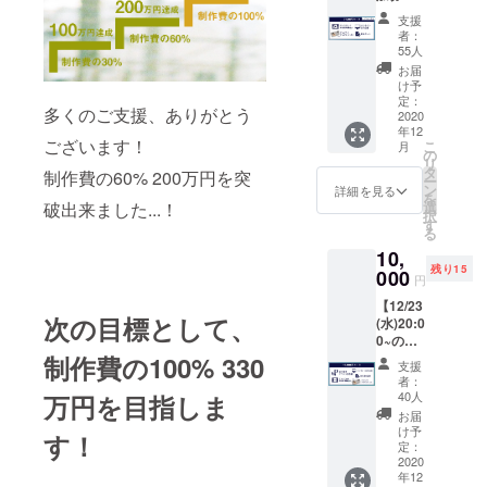
つかな
ファン
支援
いコー
ディン
者：
スで
グ限定
55人
す】 ■
のオリ
お届
リター
ジナル
け予
ン内容
定：
クリア
多くのご支援、ありがとう
・エン
2020
ステッ
年12
ドロー
カーで
ございます！
こ
月
ルお名
の
す。縦
リ
前掲載
タ
5cm×横
制作費の60% 200万円を突
ー
(小) ・
ン
8cm。
詳細を見る
を
限定オ
破出来ました...！
選
※オリジ
択
リジナ
す
ナルス
る
ルクリ
テッ
10,
アス
カーの
残り15
テッ
000
み2021
円
カー
年1月の
【12/23
・オン
お届け
次の目標として、
(水)20:0
ライン
となり
0~のイ
での本
ます。
ベント
制作費の100% 330
編動画
◎オン
支援
に参加
先行公
ライン
者：
いただ
開 ・本
40人
万円
を目指しま
での本
ける
編脚本
編先行
お届
コース
データ
け予
公開
す！
で
◎エン
定：
12/24(
す。】
2020
ドロー
木)の公
年12
■リター
ルお名
開に先