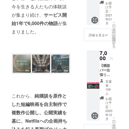
猥談
る先行
リアス
トも登
字数が9
お届
今を生きる人たちの体験談
パッ
上映と
テッ
壇予
け予
文字以
ク】 い
キャス
カー
定：
定！ ・
上と
が集まり続け、
サービス開
つもい
2021
ト・監
・オン
会場：
なって
年01
ろんな
督によ
ライン
『映画
いた場
始1年で6,000件の物語
が集
こ
月
猥談を
るアフ
での本
の
美学校
合、
リ
聞く側
ター
編動画
タ
試写
まりました。
CAMPF
ー
の佐伯
トーク
先行公
ン
室』東
詳細を見る
IREのア
を
ポイン
イベン
開 ・本
選
京都渋
カウン
択
ティ。
トに参
編脚本
す
谷区円
ト名、
る
実際に
加いた
データ
山町1−5
もしく
7,0
自分の
だけま
◎先行
KINOH
はこち
身に起
00
す。前
試写イ
AUS地
らで8文
円
きた猥
作『触
ベント
下1階
字以下
【猥談
談5つを
れた、
参加券
・日
に編集
バー出
動画に
だけ
@渋谷
時：
したお
張リ
てお届
だっ
一足先
2020/12
名前を
ター
けしま
た。』
に完成
/23(水)
記載さ
支援
ン：会
す〜！
キャス
作品を
20:00~
者：
せてい
員権1年
※購入時
トも登
確認い
109
21:00 ※
ただき
分】 ■
に入力
人
壇予
ただけ
新型コ
これから、
純猥談を原作と
ます。
リター
いただ
定！ ・
る先行
お届
ロナウ
◎限定
ン内容
いた
け予
した短編映画を自主制作で
会場：
上映と
イルス
オリジ
株式会
定：
メール
『映画
キャス
の蔓延
ナルク
2020
社ポイ
複数作
公開し、公開実績を
アドレ
美学校
ト・監
状況に
リアス
年12
ンティ
ス宛に
試写
督によ
よっ
テッ
こ
月
基に、Netflixへの企画持ち
が運営
の
動画が
室』東
るアフ
て、オ
カー 今
リ
する東
タ
確認で
京都渋
ター
ンライ
回のク
ー