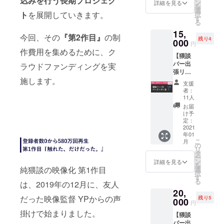
込みを行う長期プロジェク
京阿
ン
きる
詳細を見る
谷区円
トーク
ン開催
ラウド
を
佐ヶ谷
選
URLを
山町1−5
イベン
に変更
ト
を展開していきます。
ファン
択
にある
す
お送り
KINOH
トに参
する場
ディン
る
会員制
しま
AUS地
加いた
合がご
グ限定
15,
バー
す。 ※
下1階
だけま
今回、その
『第2作目』
の制
ざいま
のオリ
残り4
000
「猥談
購入者
・日
す。前
円
す。 ◎
ジナル
バー」
作費用を集めるために、ク
限定で
時：
作『触
エンド
クリア
【猥談
の会員
の公開
2020/12
れた、
ロール
ステッ
バー出
ラウドファンディングを実
権1年分
となり
/23(水)
だけ
お名前
カーで
張リ
を通常
ます。
20:00~
だっ
掲載(小)
す。縦
施します。
ター
の30%
21:00 ※
た。』
支援
本編エ
5cm×横
ン：猥
オフの
者：
新型コ
キャス
ンド
8cm。
談バー1
応援価
11人
ロナウ
トも登
ロール
※オリジ
日バー
格で提
お届
イルス
壇予
にてご
ナルス
テン
供いた
け予
の蔓延
定！ ・
希望の
テッ
ダー権
定：
しま
状況に
会場：
お名前
カーの
再追
2021
す〜！
よっ
『映画
を掲載
み2021
年01
加】 ■
猥談
て、オ
美学校
させて
こ
年1月の
月
リター
の
バー概
ンライ
試写
いただ
リ
お届け
ン内容
タ
要
ン開催
室』東
きま
ー
となり
株式会
ン
https://
詳細を見る
に変更
京都渋
す。
を
ます。
社ポイ
純猥談の映像化 第1作目
選
waidan
する場
谷区円
お名前
択
◎オン
ンティ
す
bar.co
合がご
山町1−5
は8文字
る
ライン
は、2019年の12月に、友人
が運営
m/welc
ざいま
KINOH
以下で
での本
20,
する東
ome
す。 ◎
AUS地
お願い
だった映像監督 YPからの声
編先行
残り5
京阿
000
※20歳以
円
エンド
下1階
いたし
公開
佐ヶ谷
上限定
ロール
・日
掛けで始まりました。
ます。
12/24(
【猥談
にある
のリ
お名前
時：
※注意点
木)の公
バー出
会員制