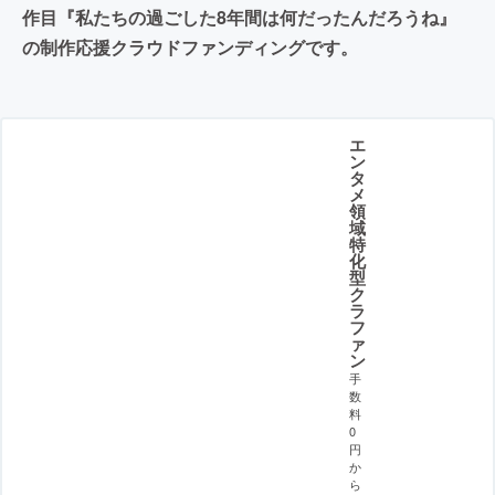
作目『私たちの過ごした8年間は何だったんだろうね』
の制作応援クラウドファンディングです。
エ
ン
タ
メ
領
域
特
化
型
ク
ラ
フ
ァ
ン
手
数
料
0
円
か
ら