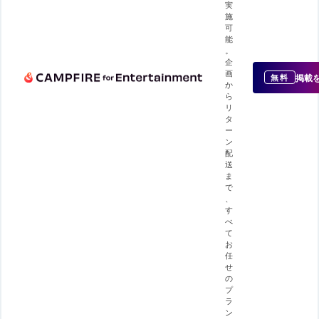
実
施
可
能
。
企
画
掲載
無料
か
ら
リ
タ
ー
ン
配
送
ま
で
、
す
べ
て
お
任
せ
の
プ
ラ
ン