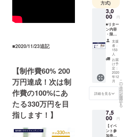
方式)
3,0
00
円
■リター
ン内容
・限定
オリジ
支援
ナルク
■2020/11/23追記
者：
リアス
153
テッ
人
カー
お届
・オン
け予
【制作費60% 200
ライン
定：
2020
での本
年12
編動画
万円達成！次は制
こ
月
先行公
の
リ
開 ・本
タ
作費の100%にあ
ー
編脚本
ン
詳細を見る
を
データ
選
択
たる330万円を目
◎限定
す
る
オリジ
7,5
指します！】
ナルク
00
リアス
円
テッ
【イベ
カー 今
ント参
回のク
加券が
ラウド