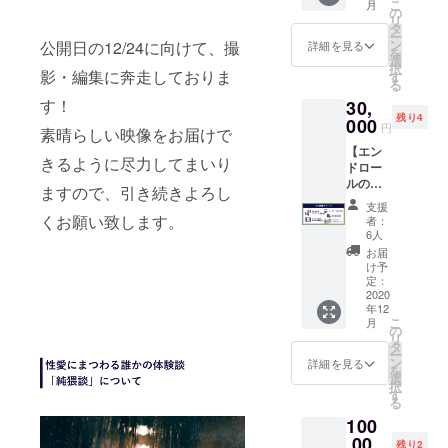
こ
月
ン内容
前掲載
の
んじ
リ
・先行
(小) 本
タ
て、一
ー
試写イ
編エン
ン
公開日の12/24に向けて、撮
詳細を見る
足先に
を
ベント
ドロー
選
本編映
択
参加券
影・編集に奔走しておりま
ルにて
す
画を御
る
12/23(
ご希望
覧いた
す！
30,
水)20:0
のお名
だける
残り4
0~@渋
000
前を掲
限定
円
素晴らしい映像をお届けで
谷 ・エ
載させ
URLを
【エン
ンド
ていた
お送り
きるように尽力してまいり
ドロー
ロール
だきま
いたし
ルのお
お名前
す。
ますので、引き続きよろし
ます。
名前掲
掲載(小)
お名前
※URLの
支援
載が中
・限定
くお願い致します。
は8文字
者：
共有は
となり
オリジ
以下で
6人
なさら
ま
ナルク
お願い
お届
ないよ
す。】
リアス
いたし
け予
う、ご
■リター
テッ
定：
ます。
注意く
ン内容
2020
カー
※注意点
ださ
年12
・先行
・オン
・エン
い。 ※
こ
月
試写イ
ライン
の
ドロー
先行上
リ
ベント
での本
タ
ルに掲
映イベ
ー
参加券
編動画
ン
載をご
詳細を見る
ントと
を
12/23(
先行公
選
希望の
同日の
択
水)20:0
開 ・本
す
お名前
12/23(
る
0~@渋
編脚本
を"8文
水)配信
100
谷 ・エ
データ
字以下
を予定
ンド
,00
◎先行
で"備考
残り2
してお