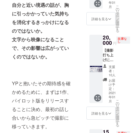
ていた
で"備考
お名前
い。 ・
年01
してお
タッ
か、遺
自分と近い境遇の話が、胸
たしま
だきま
こ
欄にご
を掲載
月
公序良
りま
フ・
産相続
の
す。阿
す。
リ
記入く
させて
俗に反
に引っかかっていた気持ち
す。 ◎
キャス
とかど
タ
佐ヶ谷
メール
ー
ださ
いただ
するお
脚本
トが参
んな相
ン
駅徒歩5
詳細を見る
から会
を
い。 ・
きま
を消化するきっかけになる
名前と
データ
加する
談でも
選
分にご
員権を
択
エンド
す。
弊社で
送付 実
打ち上
聞くか
す
ざいま
有効に
のではないか。
る
ロール
お名前
判断し
際の撮
げへの
らね！
す。 ※
いただ
のお名
は8文字
た場
20,
影に使
参加券
※クラウ
店舗は
文字から映像になること
いてか
在庫な
前は掲
以下で
合、文
用した
です。
000
ドファ
し
土日営
円
ら1年間
載なし
お願い
字数が9
脚本・
開催場
ンディ
で、その影響は広がってい
業とな
有効で
でもOK
いたし
文字以
【撮影
絵コン
所：東
ング期
りま
す。
です。
ます。
上と
打ち上
テの
京都23
くのではないか。
間終了
す。 ※
「エン
※注意点
なって
げに参
データ
区内で
後、入
クラウ
ドロー
・エン
いた場
加いた
をメー
の開催
力いた
ドファ
支援
ル掲載
ドロー
合、
だけま
ルにて
日時：
だいた
ンディ
者：
なし」
ルに掲
CAMPF
す】 ■
お送り
2021/1/
メール
10人
ング期
と備考
載をご
IREのア
リター
いたし
9(土)
アドレ
間終了
お届
YPと抱いたその期待感を確
欄にご
希望の
カウン
ン内容
ます。
19:00~
ス宛に
け予
後、入
記入く
お名前
ト名、
監督を
※リター
定：
日程調
力いた
かめるために、まずは1作、
ださ
を"8文
もしく
含むス
2021
ン価格
整の連
だいた
い。 ・
字以下
年01
はこち
タッ
には当
絡をお
メール
パイロット版をリリースす
こ
月
公序良
で"備考
らで8文
フ・
日の飲
の
送りさ
アドレ
リ
俗に反
欄にご
字以下
キャス
食費を
タ
ることに決め、最初の話し
せてい
ス宛に
ー
するお
記入く
に編集
トが参
含みま
ン
ただき
詳細を見る
日程調
を
名前と
ださ
したお
加する
合いから急ピッチで撮影に
す。 ※
選
ます。
整のご
択
弊社で
い。 ・
名前を
打ち上
詳細な
す
連絡を
る
移っていきます。
判断し
エンド
記載さ
げへの
場所は
お送り
た場
ロール
15,
せてい
参加券
メール
させて