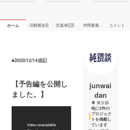
活動報告
支援者
仲間募集
コメント
ホーム
1
99+
■2020/12/14追記
【予告編を公開し
junwai
ました。】
dan
東京都
他に2件の
プロジェク
トを掲載し
ています