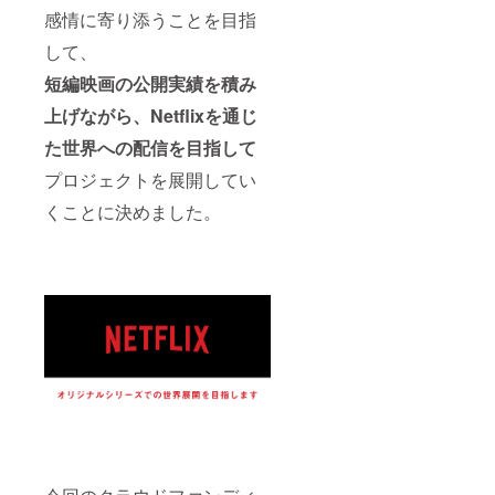
際の撮
感情に寄り添うことを目指
影に使
用した
して、
脚本・
絵コン
短編映画の公開実績を積み
テの
上げながら、Netflixを通じ
データ
をメー
た世界への配信を目指して
ルにて
お送り
プロジェクトを展開してい
いたし
ます。
くことに決めました。