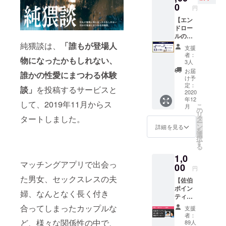
ロール
試写イ
0
欄にご
りま
円
お名前
ベント
記入く
す。 ◎
掲載
【エン
参加券
ださ
脚本
【中】
ドロー
@渋谷
い。 ・
データ
・限定
ルのお
一足先
エンド
送付 実
オリジ
名前掲
純猥談は、
「誰もが登場人
に完成
ロール
際の撮
支援
ナルク
載が大
作品を
のお名
者：
影に使
物になったかもしれない、
リアス
となり
確認い
前は掲
3人
用した
テッ
ま
ただけ
載なし
お届
脚本・
誰かの性愛にまつわる体験
カー
す。】
る先行
でもOK
け予
絵コン
・オン
■リター
上映と
定：
です。
談」
を投稿するサービスと
テの
ライン
ン内容
2020
キャス
「エン
データ
年12
での本
・先行
ト・監
ドロー
して、2019年11月からス
をメー
こ
月
編動画
試写イ
督によ
の
ル掲載
ルにて
リ
先行公
ベント
タートしました。
るアフ
タ
なし」
お送り
ー
開 ・本
参加券
ター
ン
と備考
詳細を見る
いたし
を
編脚本
12/23(
トーク
選
欄にご
ます。
択
データ
水)20:0
イベン
す
記入く
る
◎先行
0~@渋
トに参
ださ
1,0
試写イ
谷 ・エ
加いた
い。 ・
マッチングアプリで出会っ
ベント
ンド
00
だけま
公序良
円
参加券
ロール
す。前
俗に反
た男女、セックスレスの夫
【佐伯
@渋谷
お名前
作『触
するお
ポイン
一足先
掲載
れた、
名前と
婦、なんとなく長く付き
ティ自
に完成
【大】
だけ
弊社で
身の身
作品を
・限定
だっ
合ってしまったカップルな
判断し
支援
に起
確認い
オリジ
た。』
た場
者：
こった
ど、様々な関係性の中で、
ただけ
ナルク
キャス
89人
合、文