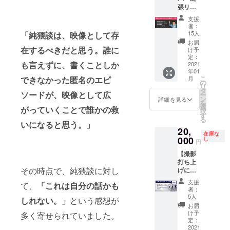
ターン
掲載
2020/12
・エン
開に先
張リ
バー
となり
【中】
/23(水)
ドロー
んじ
ター
「猥談
ます。
支援
本編エ
20:00~
ルに掲
て、一
ン：ポ
バー」
※住所は
者：
ンド
21:00 ※
載をご
足先に
イン
にて1日
15人
「純猥談は、映像として存
会員の
ロール
新型コ
希望の
本編映
ティ何
バーテ
みに開
お届
にてご
ロナウ
お名前
画を御
でも相
在するべきだと思う。誰に
ンダー
け予
示して
希望の
イルス
を"8文
覧いた
談権】
を行え
定：
おりま
お名前
の蔓延
字以下
だける
も言えずに、書くことしか
■リター
2021
るリ
す。阿
を掲載
状況に
で"備考
限定
年01
ン内容
ターン
佐ヶ谷
させて
よっ
こ
できなかった匿名のエピ
欄にご
月
URLを
株式会
です。
の
駅徒歩5
いただ
て、オ
リ
記入く
お送り
社ポイ
猥談
タ
分にご
ソードが、映像として広
きま
ンライ
ー
ださ
いたし
ンティ
バー概
ン
詳細を見る
ざいま
す。 お
ン開催
を
い。 ・
ます。
CEO佐
要
選
がっていくことで誰かの救
す。 ※
名前は8
に変更
択
エンド
※URLの
伯ポイ
https://
す
クラウ
文字以
する場
る
ロール
共有は
ンティ
waidan
いになると思う。」
ドファ
下でお
合がご
のお名
なさら
20,
へのオ
bar.co
ンディ
在庫な
願いい
ざいま
前は掲
ないよ
ンライ
000
m/welc
し
ング期
円
たしま
す。 ◎
載なし
う、ご
ンなん
ome
間終了
す。 ※
エンド
でもOK
注意く
【撮影
でも相
※20歳以
後、入
注意点
ロール
です。
ださ
打ち上
談権(30
上限定
力いた
・エン
お名前
「エン
その時点で、純猥談に対し
い。 ※
げに参
分)で
のリ
だいた
ドロー
掲載
ドロー
先行上
加いた
す。 恋
ターン
メール
支援
て、
「これは自分の話かも
ルに掲
【大】
ル掲載
映イベ
だけま
愛だけ
となり
者：
アドレ
載をご
本編エ
なし」
ントと
す】 ■
じゃな
ます。
5人
ス宛に
しれない。」
という感想が
希望の
ンド
と備考
同日の
リター
くて
※住所は
お届
会員権
お名前
ロール
欄にご
12/23(
ン内容
ね、隣
メール
け予
多く寄せられていました。
をお送
を"8文
にてご
記入く
水)配信
監督を
人トラ
定：
にてお
りさせ
字以下
希望の
ださ
を予定
含むス
2021
ブルと
送りい