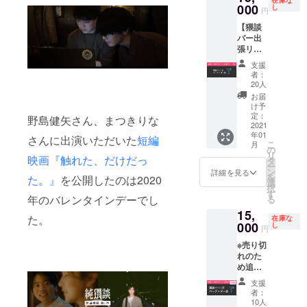
在庫な
合、文
のお名
ただき
です。
000
にて
し
いただ
円
字数が9
前は掲
ます。
開催場
追って
きま
文字以
載なし
【猥談
◎限定
所：東
ご連絡
す。
上と
でもOK
バー出
オリジ
京都23
いたし
なって
です。
張リ
ナルク
区内で
ます。
いた場
「エン
ター
リアス
の開催
支援
合、
ドロー
ン：猥
テッ
日時：
者：
CAMPF
ル掲載
談バー1
カー 今
2021/1/
20人
IREのア
なし」
日バー
回のク
9(土)
お届
カウン
と備考
テン
ラウド
19:00~
け予
ト名、
欄にご
ダー
ファン
※リター
定：
野島健矢さん、まつきりな
もしく
記入く
権】 ■
2021
ディン
ン価格
年01
はこち
ださ
リター
グ限定
には当
さんに出演いただいた
短編
こ
月
らで8文
い。 ・
ン内容
のオリ
日の飲
の
リ
映画『触れた、だけだっ
字以下
公序良
株式会
ジナル
食費を
タ
ー
に編集
俗に反
社ポイ
クリア
含みま
ン
詳細を見る
を
た。』
を公開したのは2020
したお
するお
ンティ
ステッ
す。 ※
選
択
名前を
名前と
が運営
カーで
詳細な
す
年のバレンタインデーでし
る
記載さ
弊社で
する東
す。縦
場所は
15,
せてい
判断し
京阿
5cm×横
メール
た。
在庫な
ただき
た場
佐ヶ谷
000
8cm。
にて
し
円
ます。
合、文
にある
※オリジ
追って
※売り切
◎限定
字数が9
会員制
ナルス
ご連絡
れのた
オリジ
文字以
バー
テッ
いたし
め追加
ナルク
上と
「猥談
カーの
ます。
です！
リアス
なって
バー」
み2021
支援
【猥談
テッ
いた場
にて1日
年1月の
者：
バー出
カー 今
合、
バーテ
お届け
10人