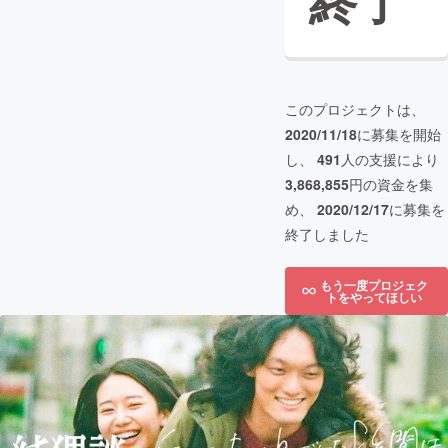
終了
このプロジェクトは、
2020/11/18
に募集を開始
し、
491
人の支援により
3,868,855
円の資金を集
め、
2020/12/17
に募集を
終了しました
もう一度プロジェク
トをやってほしい