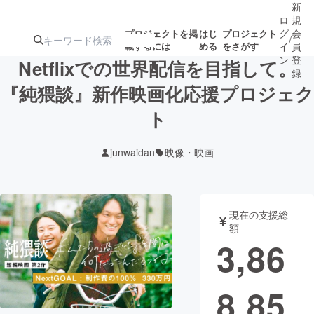
新
ロ
規
グ
会
プロジェクトを掲
はじ
プロジェクト
/
載するには
める
をさがす
イ
員
ン
登
Netflixでの世界配信を目指して。
録
『純猥談』新作映画化応援プロジェク
ト
人気のプロ
注目のリ
注目の新着プロ
募集終了が近いプ
もうすぐ公開
ジェクト
ターン
ジェクト
ロジェクト
されます
junwaidan
映像・映画
アート・写真
音楽
現在の支援総
テクノロジー・ガジェット
ゲーム・サ
額
3,86
映像・映画
書籍・雑誌
8,85
ビジネス・起業
チャレンジ