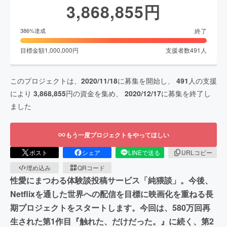
3,868,855
円
終了
386
%達成
目標金額
1,000,000
円
支援者数
491
人
このプロジェクトは、
2020/11/18
に募集を開始し、
491
人の支援
により
3,868,855
円の資金を集め、
2020/12/17
に募集を終了し
ました
もう一度プロジェクトをやってほしい
ポスト
シェア
LINEで送る
URLコピー
埋め込み
QRコード
性愛にまつわる体験談投稿サービス「純猥談」。今後、
Netflixを通した世界への配信を目標に映画化を重ねる長
期プロジェクトをスタートします。今回は、580万回再
生された第1作目『触れた、だけだった。』に続く、第2