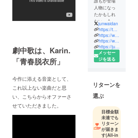
誰もが登場
人物になっ
たかもしれ
ない、今の
junwaidan
性愛にまつ
https://twitter.com/junwaidan
わる誰かの
https://www.instagram.com/jun.waidan/
https://www.youtube.com/channel/UCIjpHc3lHd3uSwHzXSgT-BQ
体験談を紹
https://junwaidan.me/
劇中歌は、Karin.
介しており
メッセー
ジを送る
「青春脱衣所」
今作に添える音楽として、
リターンを
これ以上ない楽曲だと思
選ぶ
い、こちらからオファーさ
せていただきました。
目標金額
未達でも
リターン
が届きま
す
(All-in