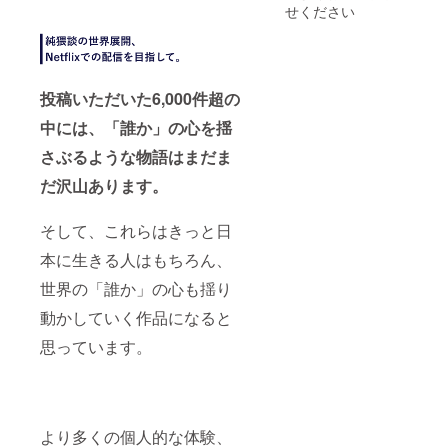
業とな
を予定
覧いた
せください
りま
してお
だける
す。 ※
りま
限定
クラウ
す。 ◎
URLを
ドファ
脚本
お送り
ンディ
データ
いたし
投稿いただいた6,000件超の
ング期
送付 実
ます。
間終了
際の撮
※URLの
中には、「誰か」の心を揺
後、入
影に使
共有は
力いた
用した
なさら
さぶるような物語はまだま
だいた
脚本・
ないよ
メール
だ沢山あります。
絵コン
う、ご
アドレ
テの
注意く
ス宛に
データ
ださ
そして、これらはきっと日
日程調
をメー
い。 ※
整のご
ルにて
先行上
本に生きる人はもちろん、
連絡を
お送り
映イベ
お送り
いたし
ントと
世界の「誰か」の心も揺り
させて
ます。
同日の
いただ
12/23(
動かしていく作品になると
きま
水)配信
す。
を予定
思っています。
してお
りま
す。 ◎
脚本
データ
より多くの個人的な体験、
送付 実