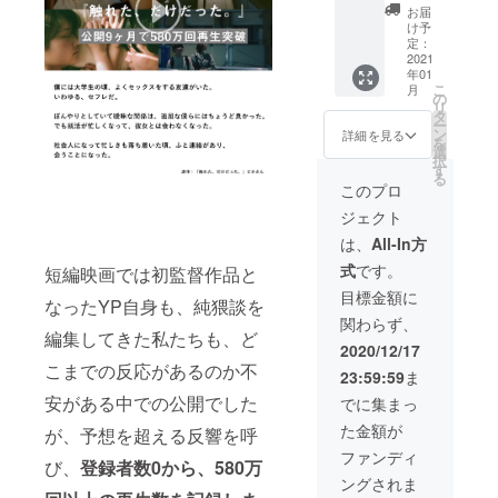
張リ
回のク
CAMPF
ンダー
となり
お届
ター
ラウド
IREのア
を行え
ます。
け予
ン：猥
ファン
カウン
るリ
定：
◎オン
談バー1
2021
ディン
ト名、
ターン
ライン
年01
日バー
グ限定
もしく
です。
での本
こ
月
テン
のオリ
はこち
猥談
の
編先行
リ
ダー
ジナル
らで8文
バー概
タ
公開
ー
権】 ■
クリア
字以下
要
ン
12/24(
詳細を見る
を
リター
ステッ
に編集
https://
選
木)の公
択
ン内容
カーで
したお
waidan
す
開に先
る
株式会
す。縦
名前を
bar.co
んじ
このプロ
社ポイ
5cm×横
記載さ
m/welc
て、一
ジェクト
ンティ
8cm。
せてい
ome
足先に
が運営
※オリジ
ただき
※20歳以
本編映
は、
All-In方
する東
ナルス
ます。
上限定
画を御
式
です。
短編映画では初監督作品と
京阿
テッ
◎限定
のリ
覧いた
佐ヶ谷
カーの
オリジ
ターン
だける
目標金額に
なったYP自身も、純猥談を
にある
み2021
ナルク
となり
限定
関わらず、
会員制
年1月の
リアス
ます。
URLを
編集してきた私たちも、ど
バー
お届け
テッ
※住所は
お送り
2020/12/17
「猥談
となり
カー 今
メール
いたし
こまでの反応があるのか不
23:59:59
ま
バー」
ます。
回のク
にてお
ます。
にて1日
◎オン
ラウド
送りい
安がある中での公開でした
※URLの
でに集まっ
バーテ
ライン
ファン
たしま
共有は
た金額が
が、予想を超える反響を呼
ンダー
での本
ディン
す。阿
なさら
を行え
編先行
グ限定
佐ヶ谷
ないよ
ファンディ
び、
登録者数0から、
580万
るリ
公開
のオリ
駅徒歩5
う、ご
ングされま
ターン
12/24(
ジナル
分にご
注意く