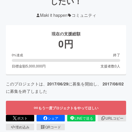
したい！
Maki it happen
コミュニティ
現在の支援総額
0
円
終了
0
%達成
目標金額
5,000,000
円
支援者数
0
人
このプロジェクトは、
2017/06/29
に募集を開始し、
2017/08/02
に募集を終了しました
もう一度プロジェクトをやってほしい
ポスト
シェア
LINEで送る
URLコピー
埋め込み
QRコード