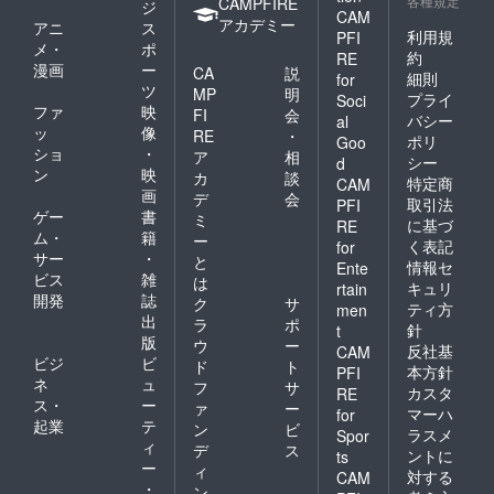
各種規定
CAMPFIRE
ジ
CAM
アカデミー
アニ
ス
利用規
PFI
メ・
ポ
約
RE
漫画
ー
CA
説
細則
for
ツ
MP
明
プライ
Soci
ファ
映
FI
会
バシー
al
ッ
像
RE
・
ポリ
Goo
ショ
・
ア
相
シー
d
ン
映
カ
談
特定商
CAM
画
デ
会
取引法
PFI
ゲー
書
ミ
に基づ
RE
ム・
籍
ー
く表記
for
サー
・
と
情報セ
Ente
ビス
雑
は
キュリ
rtain
開発
誌
ク
サ
ティ方
men
出
ラ
ポ
針
t
版
ウ
ー
反社基
CAM
ビジ
ビ
ド
ト
本方針
PFI
ネ
ュ
フ
サ
カスタ
RE
ス・
ー
ァ
ー
マーハ
for
起業
テ
ン
ビ
ラスメ
Spor
ィ
デ
ス
ントに
ts
ー
ィ
対する
CAM
・
ン