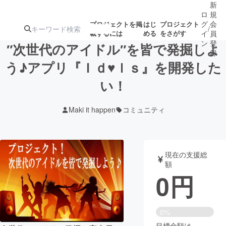
新
ロ
規
グ
会
プロジェクトを掲
はじ
プロジェクト
/
載するには
める
をさがす
イ
員
ン
登
″次世代のアイドル″を皆で発掘しよ
録
う♪アプリ『Ｉｄ♥ｌｓ』を開発した
い！
人気のプロ
注目のリ
注目の新着プロ
募集終了が近いプ
もうすぐ公開
ジェクト
ターン
ジェクト
ロジェクト
されます
Maki it happen
コミュニティ
アート・写真
音楽
現在の支援総
テクノロジー・ガジェット
ゲーム・サ
額
0
円
映像・映画
書籍・雑誌
0%
ビジネス・起業
チャレンジ
目標金額は