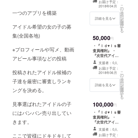
お届け予定：
物企画提案中)』
こ
2018年04月
の
・『ＬＩＶＥ無
リ
一つのアプリを構築
タ
料ご招待券』
ー
ン
詳細を見る
を
選
択
アイドル希望の女の子の募
す
る
集(全国各地)
50,000
円
・『Ｉｄ♥ｌｓ審
※プロフィールや写メ、動画
査員権利』 ・
『次世代アイド
アピール事項などの投稿
ルグッズ商品(ス
支援者：0人
トラップ等の小
お届け予定：
物企画提案中)』
投稿されたアイドル候補の
こ
2018年06月
の
・『ＬＩＶＥ無
リ
タ
料ご招待券』 ・
子達を厳密に審査しランキ
ー
ン
『次世代アイド
詳細を見る
を
ングを決める。
選
ル番組有料動画
択
す
へ無料で視聴』
る
見事選ばれたアイドルの子
100,000
円
にはバンバン売り出してい
・『Ｉｄ♥ｌｓ審
査員権利』 ・
きます。
『次世代アイド
ルグッズ商品(ス
支援者：0人
トラップ等の小
ここで皆様にドキドキして
お届け予定：
物企画提案中)』