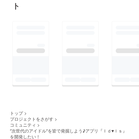
ト
トップ
>
プロジェクトをさがす
>
コミュニティ
>
″次世代のアイドル″を皆で発掘しよう♪アプリ『Ｉｄ♥ｌｓ』
を開発したい！