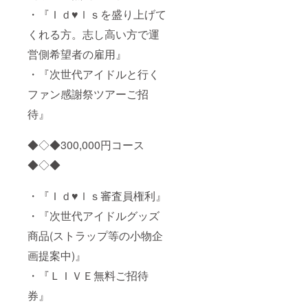
・『Ｉｄ♥ｌｓを盛り上げて
くれる方。志し高い方で運
営側希望者の雇用』
・『次世代アイドルと行く
ファン感謝祭ツアーご招
待』
◆◇◆300,000円コース
◆◇◆
・『Ｉｄ♥ｌｓ審査員権利』
・『次世代アイドルグッズ
商品(ストラップ等の小物企
画提案中)』
・『ＬＩＶＥ無料ご招待
券』