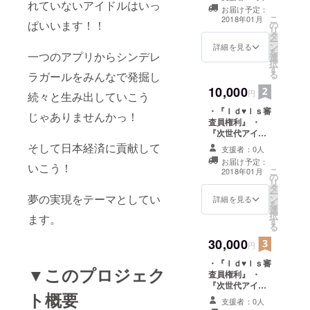
れていないアイドルはいっ
お届け予定：
こ
2018年01月
ぱいいます！！
の
リ
タ
ー
ン
詳細を見る
を
一つのアプリからシンデレ
選
択
す
る
ラガールをみんなで発掘し
10,000
円
続々と生み出していこう
・『Ｉｄ♥ｌｓ審
じゃありませんかっ！
査員権利』 ・
『次世代アイド
ルグッズ商品(ス
そして日本経済に貢献して
支援者：0人
トラップ等の小
お届け予定：
いこう！
物企画提案中)』
こ
2018年01月
の
リ
タ
ー
夢の実現をテーマとしてい
ン
詳細を見る
を
選
択
ます。
す
る
30,000
円
・『Ｉｄ♥ｌｓ審
▼このプロジェク
査員権利』 ・
『次世代アイド
ト概要
ルグッズ商品(ス
支援者：0人
トラップ等の小