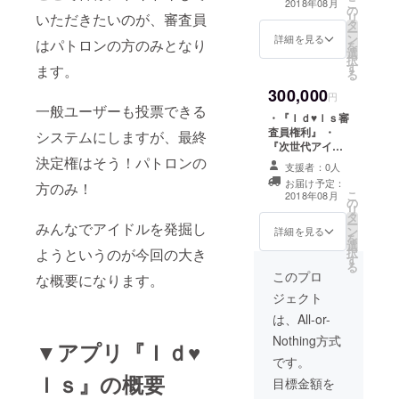
こ
2018年08月
の
・『ＬＩＶＥ無
いただきたいのが、審査員
リ
タ
料ご招待券』 ・
ー
ン
『次世代アイド
詳細を見る
はパトロンの方のみとなり
を
選
ル番組有料動画
択
す
へ無料で視聴』
ます。
る
・『定額アプリ
300,000
Ｉｄ♥ｌｓ無料提
円
一般ユーザーも投票できる
供』 ・『次世代
・『Ｉｄ♥ｌｓ審
アイドル番組有
査員権利』 ・
システムにしますが、最終
料動画へ無料で
『次世代アイド
視聴』 ・『Ｉｄ
決定権はそう！パトロンの
ルグッズ商品(ス
♥ｌｓを盛り上げ
支援者：0人
トラップ等の小
てくれる方。志
お届け予定：
方のみ！
物企画提案中)』
こ
し高い方で運営
2018年08月
の
・『ＬＩＶＥ無
リ
側希望者の雇
タ
料ご招待券』 ・
ー
用』 ・『次世代
みんなでアイドルを発掘し
ン
『次世代アイド
詳細を見る
を
アイドルと行く
選
ル番組有料動画
ようというのが今回の大き
択
ファン感謝祭ツ
す
へ無料で視聴』
る
アーご招待』
・『定額アプリ
このプロ
な概要になります。
Ｉｄ♥ｌｓ無料提
ジェクト
供』 ・『次世代
アイドル番組有
は、All-or-
料動画へ無料で
Nothing方式
▼アプリ『Ｉｄ♥
視聴』 ・『Ｉｄ
♥ｌｓを盛り上げ
です。
てくれる方。志
ｌｓ』の概要
目標金額を
し高い方で運営