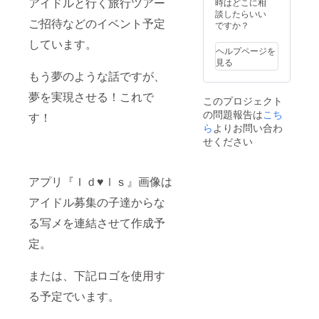
アイドルと行く旅行ツアー
時はどこに相
談したらいい
ご招待などのイベント予定
ですか？
しています。
ヘルプページを
見る
もう夢のような話ですが、
夢を実現させる！これで
このプロジェクト
の問題報告は
こち
す！
ら
よりお問い合わ
せください
アプリ『Ｉｄ♥ｌｓ』画像は
アイドル募集の子達からな
る写メを連結させて作成予
定。
または、下記ロゴを使用す
る予定でいます。