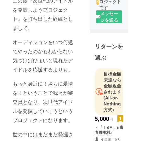
この度『次世代のアイドル
ロジェクト
です
を発掘しようプロジェク
メッセー
ト』を打ち出した経緯とし
ジを送る
まして、
オーディションをいつ何処
リターンを
でやったのかもわからない
選ぶ
気づけばひょいと現れたア
イドルを応援するよりも、
目標金額
未達なら
もっと身近に！さらに愛情
全額返金
されます
を！ということで我々が審
(All-or-
査員となり、次世代アイド
Nothing
方式)
ルを発掘していこうという
5,000
プロジェクトになります。
円
・『Ｉｄ♥ｌｓ審
査員権利』
世の中にはまだまだ発掘さ
支援者：0人