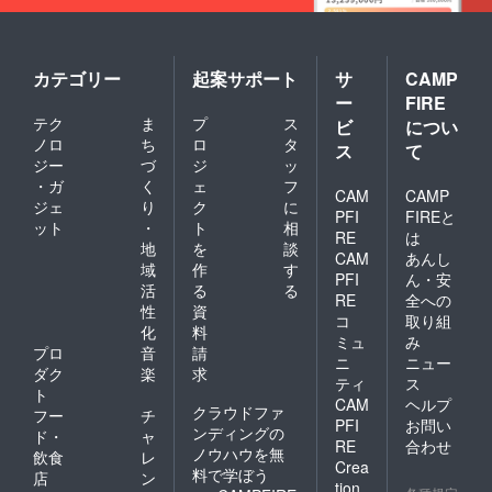
カテゴリー
起案サポート
サ
CAMP
ー
FIRE
テク
ま
プ
ス
ビ
につい
ノロ
ち
ロ
タ
ス
て
ジー
づ
ジ
ッ
・ガ
く
ェ
フ
CAM
CAMP
ジェ
り
ク
に
PFI
FIREと
ット
・
ト
相
RE
は
地
を
談
CAM
あんし
域
作
す
PFI
ん・安
活
る
る
RE
全への
性
資
コ
取り組
化
料
ミュ
み
プロ
音
請
ニ
ニュー
ダク
楽
求
ティ
ス
ト
CAM
ヘルプ
クラウドファ
フー
チ
PFI
お問い
ンディングの
ド・
ャ
RE
合わせ
ノウハウを無
飲食
レ
Crea
料で学ぼう
店
ン
tion