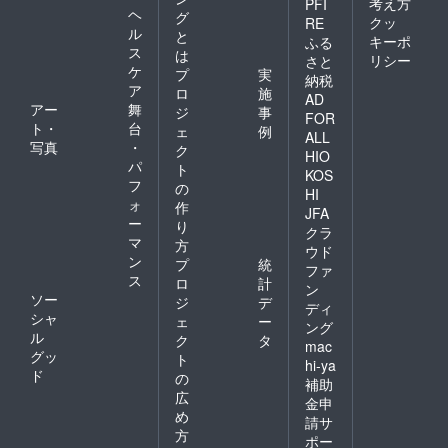
考え方
PFI
ヘ
グ
クッ
RE
ル
と
キーポ
ふる
ス
は
リシー
さと
ケ
プ
実
納税
ア
ロ
施
AD
アー
舞
ジ
事
FOR
ト・
台
ェ
例
ALL
写真
・
ク
HIO
パ
ト
KOS
フ
の
HI
ォ
作
JFA
ー
り
クラ
マ
方
ウド
ン
プ
統
ファ
ス
ロ
計
ン
ソー
ジ
デ
ディ
シャ
ェ
ー
ング
ル
ク
タ
mac
グッ
ト
hi-ya
ド
の
補助
広
金申
め
請サ
方
ポー