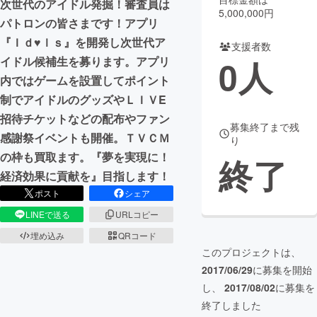
次世代のアイドル発掘！審査員は
5,000,000円
パトロンの皆さまです！アプリ
まちづくり・地域活性化
『Ｉｄ♥ｌｓ』を開発し次世代ア
支援者数
0
人
イドル候補生を募ります。アプリ
CAMPFIRE for Social Good
CAMPFIRE Creation
内ではゲームを設置してポイント
CAMPFIREふるさと納税
machi-ya
コミュニティ
制でアイドルのグッズやＬＩＶE
招待チケットなどの配布やファン
募集終了まで残
感謝祭イベントも開催。ＴＶＣＭ
り
の枠も買取ます。『夢を実現に！
終了
経済効果に貢献を』目指します！
ポスト
シェア
LINEで送る
URLコピー
埋め込み
QRコード
このプロジェクトは、
2017/06/29
に募集を開始
し、
2017/08/02
に募集を
終了しました