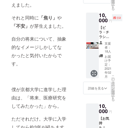
ナーと
後ご自
選
お願い
12月31
択
えました。
しても
宅でも
す
しま
日まで
る
活動中
実践で
す。
▼注意
10,
のプロ
きる筋
【例：
・クラ
それと同時に
「焦り」
や
残り2
ジェク
000
トレメ
L】 ★
ウド
円
ト代
ニュー
商品の
ファン
「不安」
が芽生えました。
【ビ
表・加
をご紹
返品/交
ディン
ラ・チ
藤がマ
介致し
換は致
グ終了
ラシを
ンツー
ます。
自分の将来について、抽象
しかね
後、登
ジムに
マンで
✔︎画面
ます。
録して
支援
設置い
オンラ
的なイメージしかしてな
越しに
者：
いただ
たしま
イン
みなさ
18人
いてい
かったと気付いたからで
す！】
パーソ
までわ
お届
るメー
▼内容
ナルト
いわい
け予
ルアド
す。
✔︎ビ
レーニ
定：
とト
レスに
ラ・チ
2021
ングを
レーニ
連絡さ
年02
ラシを
行いま
ングを
せてい
こ
月
Saill
す。
の
行いま
ただき
リ
KYOTO
（１時
タ
しょ
ます。
ー
に設置
間） ✔︎
ン
う！ ▼
詳細を見る
僕が京都大学に進学した理
・可能
を
しま
自重ト
選
詳細 ・
な方
択
す。 ✔︎
レーニ
す
由は、「将来、医療研究を
日程は
は、備
る
将来へ
ングが
メール
考欄へ
10,
のワク
してみたかった」から。
基本と
にて調
お名前
ワクが
000
なりま
整致し
円
（漢字/
とまら
すの
ます。
フリガ
ただそれだけ。大学に入学
【お気
ない現
で、初
・開催
ナフル
持
役大学
心者や
予定日
ネー
してから約3年が経ちます
ち！】