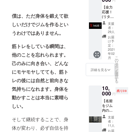
い！ ・
円
（漢字/
い方は
施いた
受けて
いただ
有効期
フリガ
別途調
【全力
しま
いただ
いた住
限2021
ナフル
整させ
応援！
す！ ✔︎
くこと
所に送
年3月31
ネー
僕は、ただ身体を鍛えて欲
ていた
(リター
リター
ができ
り致し
日まで
ム）の
だきま
ンが不
ンの内
ます。
ます。
しいだけでジムを作るとい
▼注意
支援
記入を
す。 ・
要な方
容は下
・1口に
★お名
者：
・ビ
お願い
有効期
向け)】
記から
つき1時
29人
うわけではありません。
前（漢
ラ・チ
しま
限2021
▼リ
ご覧く
間とな
字/フリ
お届
ラシへ
す。
年12月
ターン
ださ
りま
け予
ガナフ
の記載
31日ま
内容 ✔︎
筋トレをしている瞬間は、
い。 ✔︎
定：
す。 ・
ルネー
内容に
で ▼注
全力の
2021
備考欄
複数日
ム）、
よって
意 ・ク
年02
他のことを忘れられます。
応援、
に、希
受けて
住所の
は、設
こ
ラウド
月
本当に
望され
の
くださ
記入を
置をお
リ
己のみに向き合い、どんな
ファン
ありが
る幹部
タ
る方
お願い
断りさ
ー
ディン
とうご
メン
ン
は、希
詳細を見る
しま
せてい
にモヤモヤしてても、筋ト
を
グ終了
ざいま
バーの
選
望する
す。
ただく
択
後、登
す！ ✔︎
名前を
す
回数に
レの後には自然と前向きな
場合が
る
録して
お礼の
記載く
合わせ
ござい
いただ
10,
メッ
ださ
気持ちになれます。身体を
た口数
ます。
いてい
残り39
セージ
000
い。
をご支
円
・備考
るメー
動かすことは本当に素晴ら
をメー
【ジム
援お願
欄へ、
ルアド
【名前
ルにて
幹部・
いしま
お名前
レスに
しい。
をジム
送付さ
雄飛の
す！ ・
もしく
連絡さ
内の協
せてい
リフ
有効期
は企業
せてい
賛者と
ただき
ティン
限2021
支援
名のご
そして継続することで、身
ただき
して壁
ます。
グ講
年12月
者：
記入を
ます。
にステ
✔︎
座！】
11人
31日ま
体が変わり、必ず自信を持
お願い
・可能
ンシル
フィッ
▼内容
で ▼注
お届