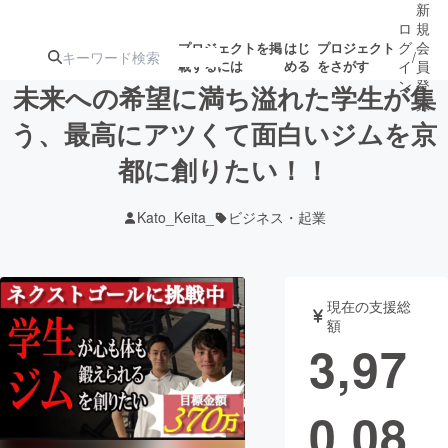
新
ロ
規
グ
会
プロジェクトを掲
はじ
プロジェクト
/
載するには
める
をさがす
イ
員
ン
登
未来への希望に満ち溢れた学生が集
録
う、最高にアツくて面白いジムを京
都に創りたい！！
人気のプロ
注目のリ
注目の新着プロ
募集終了が近いプ
もうすぐ公開
ジェクト
ターン
ジェクト
ロジェクト
されます
Kato_Keita_
ビジネス・起業
アート・写真
音楽
現在の支援総
テクノロジー・ガジェット
ゲーム・サ
額
3,97
映像・映画
書籍・雑誌
0,08
ビジネス・起業
チャレンジ