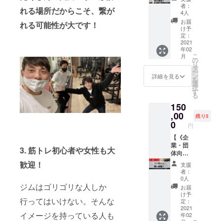
行いま
を全力
人程
登録し
者：
れる場所だからこそ、繋が
す。
発信い
度） ✔︎
ていた
4人
（３時
たしま
本セッ
だいて
お届
れる可能性が大です！
間程
す！】
ション
いる
け予
度） ✔︎
▼内容
を通し
定：
メール
複数人
✔︎貴社
2021
て、今
アドレ
年02
の貴
や団体
後の筋
スに連
こ
月
社・団
が提供
トレの
の
絡させ
リ
体様が
してい
やり方
タ
ていた
ー
対象と
る商品
や考え
ン
だきま
詳細を見る
を
なりま
やサー
方が必
選
す。 ・
択
す。(5
ビスな
ず明確
す
備考欄
る
人程
ど、情
になり
へ社名
150
度） ✔︎
報を全
ます。
（漢字/
本セッ
力発信
,00
▼詳細
フリガ
残り5
ション
▼詳細
・日程
0
ナフル
円
を通し
京都大
等は
ネー
て、今
学を中
【《企
メール
ム）の
後の筋
心とす
業・団
にて決
記入を
3.
筋トレ初心者や女性も大
トレの
る学生
体向
めさせ
お願い
やり方
が運
け》ジ
ていた
しま
歓迎！
支援
や考え
営、京
ム契約
だきま
す。
者：
方が必
大生が
〜1ヶ
す。 ・
0人
ず明確
たくさ
月〜 ※
ジムはゴリゴリな人しか
別途、
お届
になり
ん来る
限定5
交通
け予
行ってはいけない。そんな
ます。
という
社】 ▼
費、宿
定：
✔︎グ
ジムを
内容 ジ
2021
泊費
イメージを持っている人も
年02
ループ
いかし
ムを1ヶ
（必要