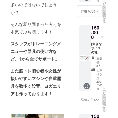
こ
月
パーソ
て、学
月使い
なら
の
多いのではないでしょう
リ
ナルト
生に直
放題と
ば）の
タ
ー
レーニ
接、貴
させて
お支払
ン
詳細を見る
か？
を
ングを
社や団
いただ
いもい
選
択
終えた
体の商
きま
ただき
す
る
後に、
品や
す。(1
ます。
そんな凝り固まった考えを
150
社名ま
サービ
団体あ
・公序
本気でぶち壊します！
たは団
ス、企
たり上
,00
良俗に
体名を
業情報
限30人)
反する
0
円
ジムに
などを
中小企
内容、
スタッフがトレーニングメ
て掲載
発信し
業〜大
[大きな
法令に
させて
ます！
手企
サイズ
違反す
ニューや器具の使い方な
いただ
・Sail
業、個
の社名
る内容
きま
KYOTO
人事業
入りのT
などは
ど、1から全てサポート。
支援
す。 ▼
ホーム
主、大
シャツ
お受け
者：
詳細 ・
ページ
学の研
を一年
できま
3人
日程等
に掲載
究室
間着用
せん。
また筋トレ初心者や女性が
お届
はメー
しま
や、ク
します]
・期間
け予
ルにて
す！ ・
ラブ
▼リ
扱いやすいマシンや自重器
2021年
定：
決めさ
Sail
チーム
ターン
2021
3月〜
具を数多く設置、ヨガエリ
年03
せてい
KYOTO
など、
内容 ✔︎
2022年
こ
月
ただき
公式
スポン
ジムス
2月ま
の
アも作っております！
リ
ます。
Twitter
サー様
タッフ
で。 ▼
タ
ー
・公序
にて情
の種別
が着用
注意 ・
ン
詳細を見る
を
良俗に
報を配
は問い
するス
クラウ
選
択
反する
信しま
ませ
タッフT
ドファ
す
る
内容、
す！
ん。 月
シャツ
ンディ
150
法令に
《10ツ
間契約
に大き
ング終