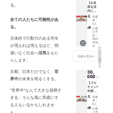
限2021
【お名
ができ
KYOTO
る。
年12月
前を店
ます。
経営 ✔︎
31日ま
内に掲
▼詳細
元々52
で ・内
示しま
・通常
キロの
支援
全ての人たちに可能性があ
容や日
す！】
料金
ガリガ
者：
程は、
▼内容
2,500円
リ→78
2人
る。
要相談
✔︎支援
×12ヶ月
キロの
お届
となり
してく
＝
筋肉質
け予
ます。
ださっ
30,000
定：
✔︎ミニ
主体的で行動力のある学生
・公共
た方の
2021
円から
マリス
年02
の場所
お名前
2ヶ月分
ト 毎
が増えれば増えるほど、間
こ
月
にての
を『Sail
の5,000
の
日、白T
リ
お食事
KYOTO
円を割
タ
違いなく社会へ
活気
をもた
とデニ
ー
となり
』の店
り引い
ン
ム ✔︎ラ
詳細を見る
を
ます。
内掲示
らします。
て、お
選
グビー
択
・別
しま
得に利
す
と筋ト
る
途、食
す。 ▼
用する
レに出
京都、日本だけでなく、
世
30,
事にか
詳細 ・
ことが
会い人
かる費
ジム店
000
可能で
生確変
円
界中
の未来を明るくする。
用をお
内の壁
す！ ・
✔︎周り
【プロ
支払い
面にご
有効期
の人た
テイン1
お願い
支援し
限2021
ちを最
"世界中"なんて大きな規模す
年間飲
致しま
てくだ
年12月
高に
み放
す。 ・
さった
31日ま
『アツ
ぎる。そんな風に馬鹿にす
支援
題！】
クラウ
方々の
でに利
く』す
者：
▼内容
ドファ
お名前
る人もいるかもしれませ
用ス
0人
る力 ▼
✔︎カ
ンディ
を掲示
タート
詳細 ・
お届
フェ・
ん。
ング終
しま
▼注意
け予
ご自宅