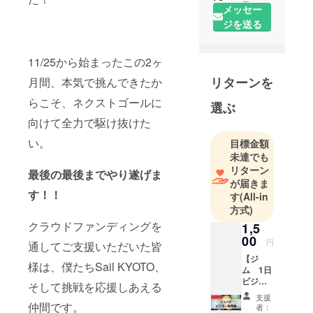
メッセー
ジを送る
11/25から始まったこの2ヶ
リターンを
月間、本気で挑んできたか
らこそ、ネクストゴールに
選ぶ
向けて全力で駆け抜けた
い。
目標金額
未達でも
リターン
最後の最後までやり遂げま
が届きま
す！！
す
(All-in
方式)
クラウドファンディングを
1,5
00
円
通してご支援いただいた皆
【ジ
様は、僕たちSail KYOTO、
ム 1日
ビジ
そして挑戦を応援しあえる
ター利
支援
用券】
仲間です。
者：