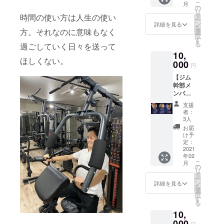
抜群で
ます。
参加可
こ
月
なSail
紙メッ
の
す！ ・
・期間
能とな
リ
KYOTO
セージ
タ
1口あた
時間の使い方は人生の使い
2021年
りま
ー
スタッ
をお届
ン
り3か月
詳細を見る
3月〜
す。 ・
を
フが、
方。それなのに意味もなく
けしま
選
間設置
2022年
備考欄
択
本気の
す！ ・
す
できま
2月ま
に希望
る
過ごしていく日々を送って
パーソ
1口につ
す。設
で。 ▼
される
10,
ナルト
き
置した
注意 ・
日程を
ほしくない。
レーニ
000
10,000
い期間
クラウ
円
記入く
ングを
円とな
に応じ
ドファ
ださ
【ジム
提供致
りま
た口数
ンディ
い。 ・
幹部メ
しま
す。→
のご支
ング終
２回以
ンバー
す。 1
例:50,0
援をお
了後、
上ご参
をレン
回あた
00円を
願いい
登録し
支援
加して
タル！]
り1時間
お気持
たしま
者：
ていた
くださ
▼内容
となり
ちでご
3人
す
だいて
る方
✔︎Sail
ます。
支援い
（例：
お届
いる
は、希
KYOTO
場所は
ただけ
け予
6ヶ月間
メール
望する
立ち上
Sail
定：
る方は5
設置し
アドレ
回数に
げ幹部
2021
KYOTO
口とな
たい場
スに連
合わせ
年02
メン
にて行
りま
合は2
絡させ
た口数
こ
月
バーを
いま
の
す。 ▼
口）。
ていた
をご支
リ
レンタ
す。 ▼
タ
注意 ★
・設置
だきま
援お願
ー
ルし、
詳細 ・
ン
クラウ
詳細を見る
するビ
す。 ・
いしま
を
選択し
本気の
選
ドファ
ラの枚
可能な
す！ ・
択
た人に
パーソ
す
ンディ
数はご
方は備
日時の
る
応じた
ナルト
ング終
相談く
考欄へ
都合が
10,
リター
レーニ
了後、
ださ
お名前
合わな
ンを実
000
ングを
ご記入