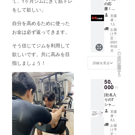
て、1ヶ月ジムにきて筋トレ
ユーモ
メール
フォ
ファン
の応
壁面に
ア溢れ
アドレ
ロー
ディン
援！】
をして欲しい」
ご支援
る学生
スに連
☑︎
グ終了
▼リ
してく
が集う
絡させ
あなた
支援
後に、
ターン
ださっ
空間を
ていた
者：
のSNS
メール
自分を高めるために使った
内容 ✔︎
た企業
運営す
1人
だきま
アカウ
にてご
本気の
様の社
る、ア
す。 ・
お届
ントを
招待致
お金は必ず返ってきます。
応援、
名を掲
ツイ大
け予
備考欄
タグ付
しま
本当に
載 ・ジ
定：
学生た
へ社名
け（ま
す。 ・
ありが
2021
ム店内
ちに早
（漢字/
そう信じてジムを利用して
たはメ
可能な
年02
とうご
にて、
期にア
フリガ
ンショ
方は備
こ
月
ざいま
企業様
の
プロー
欲しいです。共に高みを目
ナフル
ン）
考欄に
リ
す！ ✔︎
の事業
タ
チが可
ネー
☑︎
お名前
ー
スタッ
指しましょう！
内容等
ン
能で
詳細を見る
ム）の
ご指定
を記入
を
フ全員
をまと
選
す。 ・
記入を
いただ
お願い
択
からの
めた資
す
特に、
お願い
く「＃
致しま
る
寄せ書
料を設
弊社と
しま
ハッ
す。
50,
き・お
置 ・
何かし
す。
シュタ
礼のお
000
Sail
らの形
円
グ」と
手紙＋
KYOTO
で提携
共に、
[社名入
ハンド
公式
したい
感想を
りのT
タオル
ホーム
とお考
SNSに
シャツ
＋Tシャ
ページ
えの貴
て投稿
を一年
ツを送
にて、
社様、
支援
致しま
間着用
らさせ
企業様
お待ち
者：
す。 ・
します]
ていた
の事業
3人
してお
公序良
▼リ
だきま
内容等
りま
お届
俗に反
ターン
す。 ✔︎
をご紹
け予
す。 ・
する内
内容 ✔︎
フィッ
定：
介 ・