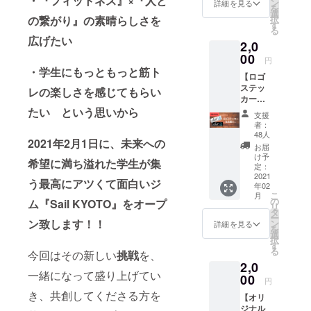
・『フィットネス』×『人と
のメッ
ン
詳細を見る
を
セージ
選
の繋がり』の素晴らしさを
択
動画 ▼
す
る
詳細 ・
広げたい
2,0
ご支援
してく
00
円
ださっ
・学生にもっともっと筋ト
【ロゴ
た方1人
ステッ
1人へ感
レの楽しさを感じてもらい
カーを
謝の
お届
たい
という思いから
メッ
支援
け！】
セージ
者：
▼内容
動画を
48人
2021年2月1日に、未来への
✔︎「Sail
お届け
お届
KYOTO
しま
け予
希望に満ち溢れた学生が集
」ロゴ
す！ ▼
定：
ステッ
2021
注意 ・
う最高にアツくて面白いジ
年02
カー ✔︎
クラウ
こ
月
お礼
ドファ
の
ム
『Sail KYOTO』をオープ
リ
メッ
ンディ
タ
ー
セージ
ン致します！！
ング終
ン
詳細を見る
を
▼詳細
了後、
選
択
・ロゴ
登録し
す
る
今回はその新しい
挑戦
を、
ステッ
ていた
2,0
カーを
だいて
一緒になって盛り上げてい
お届け
00
いる
円
しま
メール
き、共創してくださる方を
【オリ
す！是
アドレ
ジナル
非、身