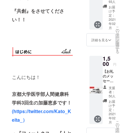
▼内容
93人
✔︎『Sail
お届
KYOTO
『共創』をさせてくださ
け予
』をお
定：
い！！
好きな
2021
年02
タイミ
こ
月
ングで1
の
リ
日利用
タ
ー
するこ
ン
詳細を見る
を
とが可
選
択
能で
す
る
す。 ▼
1,5
詳細 ・
大学生
00
円
に限ら
【お礼
ずどな
のメッ
こんにちは！
たでも
セージ
ご利用
動画を
可能で
支援
お届
す！ ・
者：
京都大学医学部人間健康科
け！】
有効期
50人
▼内容
限2021
お届
学科3回生の加藤恵多です！
✔︎『Sail
年12月
け予
KYOTO
31日ま
定：
(https://twitter.com/Kato_K
』運営
2021
で
年02
メン
eita_）
こ
月
バーか
の
リ
らお礼
タ
ー