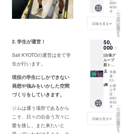
ジムを
容、法
ジムス
2021
トネス
Sail
貸し切
令に違
年03
タッフ
と学生
KYOTO
りして
反する
こ
月
が着用
の未来
の
公式
の開
内容な
リ
するス
にかけ
タ
SNS、
催、
どはお
ー
タッフT
て、全
ン
プロ
詳細を見る
zoomに
受けで
を
シャツ
力で挑
選
ジェク
てのオ
きませ
択
に社名
まさせ
す
ト代
ンライ
ん。 ▼
る
を掲載
ていた
表・加
ンでの
注意 ✔︎
2. 学生が運営！
50,
させて
だきま
藤の
開催を
備考欄
いただ
000
す！！
SNS(約
選択で
円
にお名
きま
▼注意
3ヶ月で
きま
前また
Sail KYOTOの運営は全て学
[出張グ
す。 ✔︎
★備考
フォロ
す。 ・
は社名
ループ
ジムに
欄に、
ワー数
有効期
生が行います。
の掲載
筋トレ
通う学
お名前
2000人
限2021
をお願
セッ
生の目
（漢字/
越え)に
年12月
支援
い致し
ション
に必ず
フリガ
て、企
者：
現役の学生にしかできない
31日ま
ます。
を行い
とまり
ナフル
0人
業様の
で ▼注
ます！]
ます。
発想や強みをいかした空間
ネー
ご紹介
お届
意点 ・
▼リ
貴社の
ム)、関
け予
・有効
内容・
ターン
づくりをしていきます。
認知拡
定：
係性な
期限
日程な
内容 ✔︎
2021
大にご
どがあ
2022年
ど、ご
年03
有資
協力い
れば、
3月31日
相談の
こ
月
ジムは通う場所であるから
格・
たしま
の
記入し
まで ▼
連絡は
リ
パーソ
す。 ▼
タ
ていた
注意 ・
クラウ
こそ、日々の出会う方々に
ー
ナルト
詳細 ・
ン
だける
詳細を見る
備考欄
ドファ
を
レー
サイ
選
と幸い
に企業
愛を接し、また来たいと
ンディ
択
ナーで
ズ 横
す
です。
様の社
ング終
る
ある加
10cm×
思っていただけるよう、ス
名を記