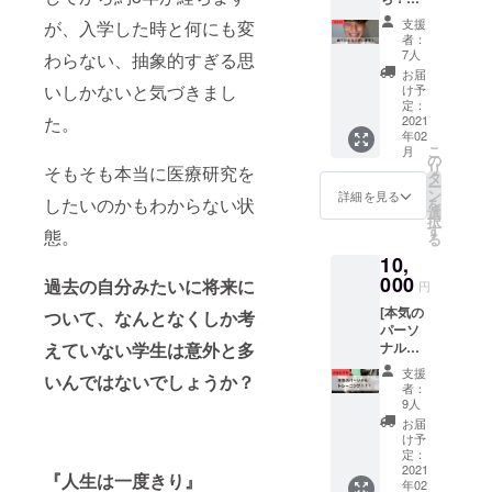
生に効
女性の
時
ム）の
▼リ
果的な
方が対
→①2/1
支援
が、入学した時と何にも変
記入を
ターン
宣伝が
象とな
318
者：
お願い
内容 ✔︎
可能で
りま
7人
時〜
わらない、抽象的すぎる思
しま
本当に
す！ ▼
す。 ✔︎
②2/14
お届
す。
ありが
詳細 ・
いしかないと気づきまし
本セッ
け予
7時〜
とうご
イベン
定：
ション
③2/151
ざいま
2021
た。
ト/採用/
を通し
8時〜
年02
す！ ✔︎
新商品
て、今
④2/16
こ
月
お礼の
などを
の
後のト
7時〜
リ
そもそも本当に医療研究を
気持ち
広報す
タ
レーニ
⑤2/18
ー
を込め
るビ
ン
ングが
詳細を見る
18
したいのかもわからない状
を
て、一
ラ・チ
選
有効的
時〜
択
人一人
ラシを
す
になる
⑥2/19
態。
る
に手書
置かせ
こと間
7時〜
10,
きのお
ていた
違いな
⑦2/20
手紙を
000
だきま
しで
過去の自分みたいに将来に
18
円
かかさ
す！ ・
す！ ▼
時〜
[本気の
せてい
ついて、なんとなくしか考
店内に
詳細 ・
⑧2/21
パーソ
ただき
訪れる
Zoomに
7時〜
ナルト
えていない学生は意外と多
ます！
方々の
て行い
⑨2/22
レーニ
▼詳細
目に止
ます。
18
支援
いんではないでしょうか？
ング] ▼
・ご支
まりや
・日程
者：
時〜
リター
援して
すい場
9人
はメー
⑩2/23
ン内容
くだ
所に設
ルにて
お届
7時〜
✔︎ト
さった
置する
け予
決めさ
・1口に
レーニ
方1人1
定：
ため広
せてい
つき2回
ング経
2021
人へ感
報効果
ただき
『人生は一度きり』
までご
年02
験豊富
謝の手