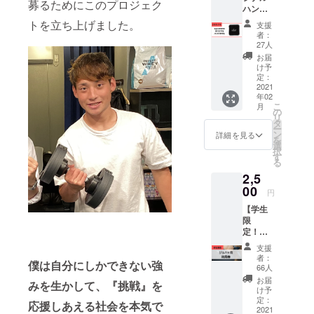
スにお
募るためにこのプロジェク
ハンド
の回り
送りし
タオル
のもの
ます。
トを立ち上げました。
支援
をお届
に貼っ
・可能
者：
け！】
てお使
な場合
27人
▼内容
いくだ
は、備
お届
✔︎「Sail
さい！
考欄へ
け予
KYOTO
・運営
定：
お名前
」オリ
2021
メン
（漢字/
年02
ジナル
バーか
フリガ
こ
月
ハンド
らのお
の
ナフル
リ
タオル
礼メッ
タ
ネー
ー
をお届
セージ
ン
ム）の
詳細を見る
を
け ✔︎お
を一緒
選
記入を
択
礼メッ
にお届
す
お願い
る
セージ
けしま
しま
2,5
▼詳細
す！
す。
・オリ
00
円
ジナル
【学生
ハンド
限
タオル
定！
をお届
ジム1ヶ
けしま
支援
月利用
す！ ・
者：
僕は自分にしかできない強
券】 ▼
運営メ
66人
内容 ✔︎
ンバー
お届
みを生かして、『挑戦』を
学生が
からの
け予
対象で
お礼
定：
応援しあえる社会を本気で
す。ジ
2021
メッ