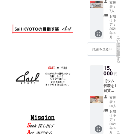
援者の
詳細 ・
き、お
ネーム
支援
ご連絡
お名前
通常料
届けし
を記載
者：
いたし
を掲載
金の
ます。
7人
させて
ます。
させて
2,500×6
▼詳細
頂きま
お届
・備考
いただ
ヶ月＝
・ラグ
け予
す。 ▼
欄にお
きま
15,000
定：
ビー
注意 ★
名前
す！】
2021
円か
ボール
備考欄
（漢字/
年02
▼内容
ら、1ヶ
のサイ
に、T
フリガ
こ
月
✔︎支援
月分の
の
ズ
シャツ
ナフル
リ
者のお
2,500円
タ
12×22×
のサイ
ネー
ー
名前を
を割り
ン
38cm(
詳細を見る
ズと記
ム）の
を
Sail
引い
選
縦×横×
載名の
記入を
択
KYOTO
て、お
す
周囲）
記入を
お願い
る
公式
得に利
▼注意
お願い
しま
15,
ホーム
用する
・クラ
しま
す。
ページ
000
ことが
ウド
す。
円
【ジム
に掲載
できま
ファン
【例：
幹部・
【ジム
▼詳細
す！！
ディン
L、加藤
酒井と
代表を1
・公式
・有効
グ終了
恵多】
ランチ
日貸し
HPが完
期限
後、登
★商品
券】 ▼
出
成次
2021年
録して
の返品/
支援
内容 ✔︎
し！】
第、
12月31
いただ
者：
交換は
ジム幹
▼内容
ホーム
日まで
20人
いてい
致しか
部・酒
✔︎最高
ページ
に利用
るメー
お届
ねま
井とラ
にアツ
の
スター
け予
ルアド
す。 ★
ンチに
い男、
URL、
定：
ト
レスに
政治的
行きま
代表・
2021
お礼
連絡さ
な物や
しょ
年02
加藤恵
メッ
せてい
公序良
こ
う！ 世
月
多を