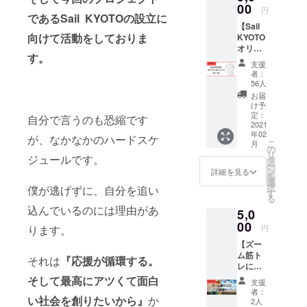
藤恵多
00
円
であるSail KYOTOの設立に
が、
【Sail
Zoomに
向けて活動をしておりま
KYOTO
て個別
オリジ
にあな
す。
ナル T
たの筋
支援
シャ
トレに
者：
ツ】 ▼
まつわ
56人
内容 ✔
るお悩
お届
オリジ
みを解
け予
ナルの
決いた
定：
自分で言うのも恐縮です
ワンポ
2021
しま
年02
イントT
す。(30
が、なかなかのハードスケ
こ
月
シャツ
分） ✔︎
の
リ
ジュールです。
✔︎ジム
保有資
タ
ー
での利
格 ・筋
ン
詳細を見る
を
用はも
トレイ
選
択
僕が逃げずに、自分を追い
ちろ
ンスト
す
る
ん、プ
ラク
込んでいるのには理由があ
5,0
ライ
ター ・
ベート
00
アス
ります。
円
でも利
リート
【ズー
用でき
栄養食
ム筋ト
るデザ
インス
それは
『応援が循環する。
レにご
イン、
トラク
招
素材と
そして最高にアツくて面白
ター ・
支援
待！】
しまし
メンタ
者：
い社会を創りたいから』
か
▼リ
た！ ▼
ル心理
2人