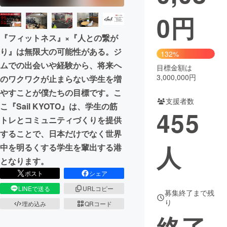
0
円
まちづくり・地域活性化
『フィットネス』×『人との繋が
CAMPFIRE for Social Good
CAMPFIRE Creation
り』は無限大の可能性がある。ジ
132%
ムでの出会いや経験から、将来へ
CAMPFIREふるさと納税
machi-ya
コミュニティ
目標金額は
3,000,000円
のワクワクが止まらない学生を増
やすことが僕たちの目標です。こ
支援者数
こ『Sail KYOTO』は、学生の筋
455
トレとコミュニティづくりを提供
することで、日本だけでなく世界
人
中を明るくする学生を輩出する港
となります。
ポスト
シェア
LINEで送る
URLコピー
募集終了まで残
り
埋め込み
QRコード