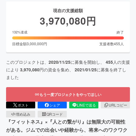
現在の支援総額
3,970,080
円
終了
132
%達成
目標金額
3,000,000
円
支援者数
455
人
このプロジェクトは、
2020/11/25
に募集を開始し、
455
人の支援
により
3,970,080
円の資金を集め、
2021/01/25
に募集を終了し
ました
もう一度プロジェクトをやってほしい
ポスト
シェア
LINEで送る
URLコピー
埋め込み
QRコード
『フィットネス』×『人との繋がり』は無限大の可能性
がある。ジムでの出会いや経験から、将来へのワクワク