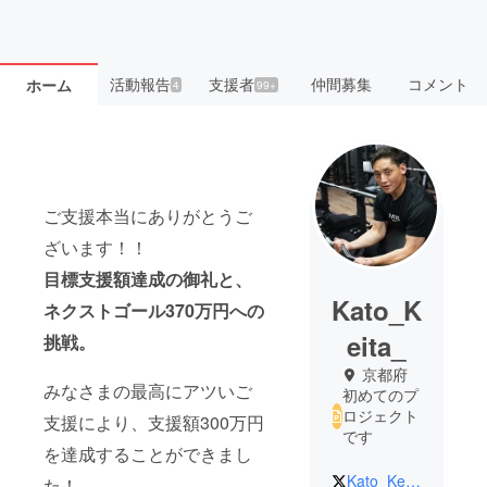
活動報告
支援者
仲間募集
コメント
ホーム
4
99+
ご支援本当にありがとうご
ざいます！！
目標支援額達成の御礼と、
Kato_K
ネクストゴール370万円への
eita_
挑戦。
京都府
みなさまの最高にアツいご
初めてのプ
ロジェクト
支援により、支援額300万円
です
を達成することができまし
Kato_Keita_
た！