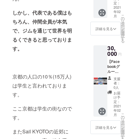
バーに
了後、
す！ ・
定：
・クラ
での
て提供
2021
登録し
ハンド
ウド
パーソ
しかし、代表である僕はも
年02
してい
ていた
ルネー
ファン
ナルト
こ
月
るプロ
だいて
ム、
の
ディン
レーニ
ちろん、仲間全員が本気
リ
テイン
いる
SNSの
タ
グ終了
ング、
ー
を1日1
メール
アカウ
ン
後、登
詳細を見る
ラン
で、ジムを通じて世界を明
を
杯飲む
アドレ
ント
選
録して
チ、ラ
択
ことが
スにご
名、店
す
いただ
るくできると思っておりま
グ
る
できま
連絡い
舗、企
いてい
ビー、
30,
す。お
す。
たしま
業様も
るメー
講演
いしい
000
す。 ・
可能で
ルアド
会、イ
円
特製プ
備考欄
す。 ・
レスに
ベント
【Face
ロテイ
にお名
壁面に
お送り
進行、
bookグ
ンをト
前（漢
掲示
しま
家庭教
ループ
レーニ
字/フリ
後、掲
す。 ・
師、ア
京都の人口の10％(15万人)
にご招
ング後
ガナフ
載され
備考欄
ルバイ
支援
待！】
に召し
ルネー
ている
へ、お
者：
ト、お
は学生と言われておりま
▼内容
上がり
ム）の
様子の
0人
名前
買い
✔︎Sail
くださ
記入を
お写真
（漢字/
お届
す。
物、パ
KYOTO
い！ ▼
お願い
をメー
け予
フリガ
シリ、
の活動
詳細 ・
定：
しま
ルにて
ナフル
子守、
を報告
2021
学生に
す。
送らせ
ここ京都は学生の街なので
ネー
あらゆ
年02
する
限ら
【ジム
ていた
ム）の
る要求
こ
月
Facebo
す。
ず、ど
の
幹部・
だきま
記入を
に1日
リ
okグ
なたで
タ
宗森と
す。 ・
お願い
15,000
ー
ループ
もご利
ン
ランチ
有効期
詳細を見る
しま
円で対
を
またSail KYOTOの近郊に
に、本
用可能
選
券】 ▼
限2022
す。
応しま
択
リター
です。
す
内容 ✔︎
年3月31
す！ ・