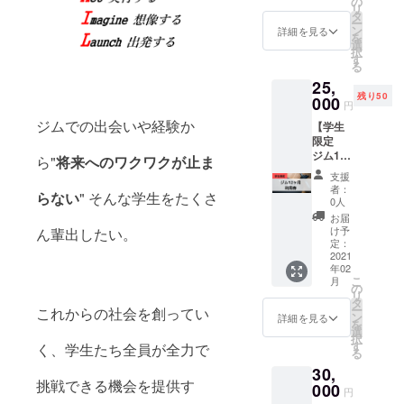
セージ
の
ただき
俗に反
リ
間話
15,000
ととも
タ
ます。
する物
ー
や、ご
円/日で
に、ご
ン
詳細を見る
・備考
等はお
を
相談、
貸し出
連絡さ
選
欄へお
断りさ
択
なんで
しま
せて頂
す
名前
せて頂
る
もOKで
す。 ▼
きま
（漢字/
く場合
す。 長
25,
経歴 ✔︎
す！ ▼
フリガ
があり
年、京
残り50
京都大
000
注意 ・
ナフル
円
ます。
都に在
学医学
備考欄
ネー
ジムでの出会いや経験か
住して
【学生
部人間
に掲示
ム）の
いる酒
限定
健康科
するお
記入を
井寛太
ジム12
学科3回
名前を
ら"
将来へのワクワクが止ま
お願い
朗が、
月利用
生←愛
記入く
しま
支援
センス
券】 ▼
知県立
ださ
者：
す。
らない
" そんな学生をたくさ
抜群な
内容 ✔︎
明和高
い。 ・
0人
お店を
学生限
校 ✔︎現
企業名
お届
チョイ
定の利
役体育
やSNS
け予
ん輩出したい。
ス致し
用券で
会ラグ
定：
アカウ
ます。
ジムを
2021
ビー
ント名
▼詳細
年02
お得に
部
の掲載
こ
月
・京都
利用す
✔︎『筋
の
も可能
リ
大学近
ること
トレ初
タ
です。
ー
これからの社会を創ってい
郊の美
ができ
心者や
ン
・2022
詳細を見る
を
味しい
ます！
女性が
選
年3月31
択
お店を
✔︎ジム
気軽に
す
日まで
く、学生たち全員が全力で
る
ご予約
を12ヶ
通える
の掲載
致しま
30,
月間、
ジム』
となり
挑戦できる機会を提供す
す。 ・
利用す
000
Person
ます。
円
有効期
ること
al-Gym