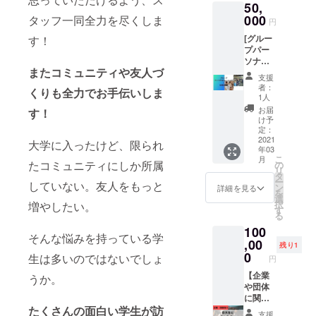
了後、
50,
藤をは
縦5cm
入お願
メール
じめと
000
タッフ一同全力を尽くしま
ほどを
い致し
円
にてご
し、Sail
予定し
ます。
連絡致
[グルー
す！
KYOTO
ており
しま
プパー
にてア
ます。
す。 ・
ソナル
ツく活
・公序
備考欄
またコ
ミュニティや友人づ
トレー
動して
良俗に
支援
に企
ニング
いるス
反する
者：
業・法
くりも全力でお手伝いしま
＋社名
タッフ
内容、
1人
人・団
の掲
が出向
法令に
お届
す！
体名の
載！] ▼
き、筋
違反す
け予
記入を
リター
トレグ
定：
る内容
お願い
ン内容
2021
ループ
などは
大学に入ったけど、限られ
しま
年03
✔︎ 有資
セッ
お受け
す。 ★
こ
月
格・
たコミュニティにしか所属
ション
の
できま
運営メ
リ
パーソ
を行い
タ
せん。
ンバー
ー
していない。友人をもっと
ナルト
ます。
ン
・期間
詳細を見る
とアツ
を
レー
（1時間
選
2021年
く語り
択
増やしたい。
ナーで
半程
す
3月〜
合いま
る
ある加
度） ✔︎
2022年
せん
100
藤がSail
複数人
2月ま
そんな悩みを持っている学
か？
KYOTO
,00
の貴
で。 ▼
残り1
にてグ
社・団
0
注意 ・
生は多いのではないでしょ
円
ループ
体様が
クラウ
パーソ
【企業
対象と
うか。
ドファ
ナルト
や団体
なりま
ンディ
レーニ
に関す
す。
ング終
たくさんの面白い学生が訪
ングを
る情報
(5〜30
了後、
支援