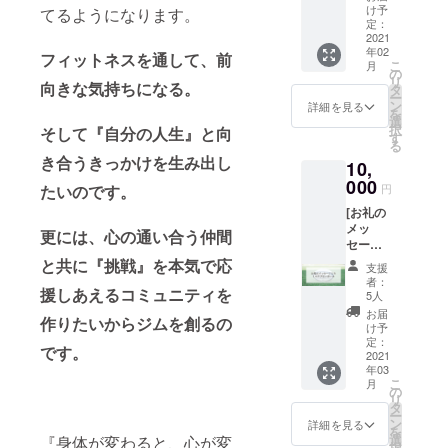
いたし
な方
で掲
トネス
✔︎ジム
け予
てるようになります。
意 ・ク
ます。
は、備
載】 ＋
と学生
定：
の幹部
ラウド
考欄へ
【Sail
2021
の未来
で京都
ファン
お名前
年02
KYOTO
にかけ
フィットネスを通して、前
大学体
ディン
こ
月
（漢字/
オリジ
て、全
の
育会
グ終了
リ
フリガ
向きな気持ちになる。
ナル T
力で挑
タ
サッ
後、登
ー
ナフル
シャ
まさせ
ン
カー部
詳細を見る
録して
を
ネー
ツ】 ▼
ていた
選
で活躍
いただ
択
そして『自分の人生』と向
ム）の
詳細 ・
だきま
す
してい
いてい
る
記入を
ジム壁
す！！
る酒井
るメー
き合うきっかけを生み出し
お願い
10,
面に協
▼注意
雄飛が
ルアド
しま
賛者様
000
★備考
リフ
レスに
たいのです。
円
す。
の掲載
欄に、
ティン
連絡さ
[お礼の
・オリ
お名前
グを1か
せてい
メッ
ジナル
（漢字/
更には、心の通い合う仲間
ら教え
ただき
セージ
のTシャ
フリガ
ます！
ます。
入りミ
ツをお
と共に『挑戦』を本気で応
ナフル
リフ
・可能
支援
ニラグ
届け！
ネー
ティン
者：
な方
援しあえるコミュニティを
ビー
・サイ
ム)、関
5人
グが1回
は、備
ボー
ズは4パ
係性な
もでき
お届
考欄へ
作りたいからジムを創るの
ル！] ▼
ターン
どがあ
け予
ない方
お名前
リター
（S/M/L
定：
れば、
もお任
（漢字/
です。
ン内容
2021
/XL）か
記入し
せくだ
フリガ
年03
✔︎高校
らお選
ていた
さい。1
ナフル
こ
月
からラ
び頂け
の
だける
日でリ
ネー
リ
グビー
ます。
タ
と幸い
フティ
ム）の
ー
を始
・サイ
ン
です。
詳細を見る
ング10
記入を
を
め、現
ズの詳
選
『身体が変わると、心が変
回でき
お願い
択