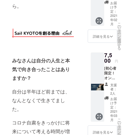
ターン
詳細 ・
インス
お届
ら。
内容 ✔︎
オリジ
トラク
け予
クラウ
ナルのT
定：
ター ✔︎
ドファ
2021
シャツ
食事ア
年02
ンディ
をお届
ドバイ
こ
月
ング、
けしま
の
ス、筋
リ
リター
す！ ・
タ
トレメ
ー
ンで
サイズ
ン
ニュー
詳細を見る
を
ズーム
は4パ
選
のご相
択
筋トレ
ターン
す
談など
る
での支
（S/M/L
など。
7,5
援を選
/XL）か
可能な
択して
00
らお選
みなさんは自分の人生と本
限り、
円
いただ
び頂け
全力で
[初心者
気で向き合ったことはあり
いた
ます！
ご対応
限定！
方々を
・サイ
させて
ますか？
オンラ
ご招待
ズの詳
いただ
イン
致しま
細は写
きま
支援
パーソ
す！ ✔︎
真4枚目
す！ ▼
者：
自分は半年ほど前までは、
ナルト
トレー
にて添
2人
詳細 ・
レーニ
ニング
付して
日程は
お届
なんとなくで生きてまし
ング！]
経験豊
おりま
け予
メール
▼リ
富なSail
定：
す。 ▼
た。
にて調
ターン
2021
KYOTO
注意 ★
整致し
年03
内容 ✔︎
スタッ
備考欄
ます。
こ
月
パーソ
フが、
コロナ自粛をきっかけに将
の
に、サ
・有効
リ
ナルト
みなさ
タ
イズの
期限
ー
来について考える時間が増
レー
まが今
ン
記入を
詳細を見る
2021年
を