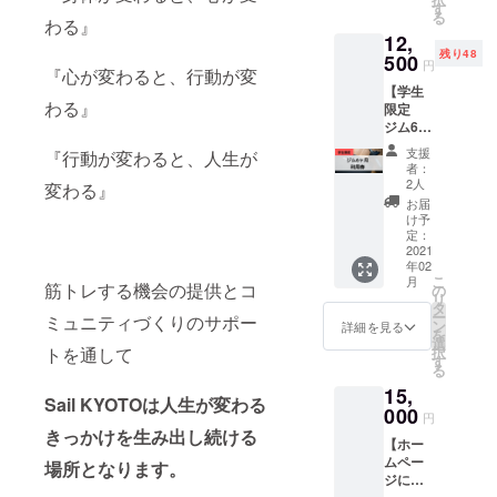
在も京
細は写
す
るよう
しま
る
都大学
わる』
真に添
にしま
す。
12,
体育会
付して
す！ ▼
残り48
ラグ
500
おりま
詳細 ・
円
『心が変わると、行動が変
ビー部
す。 ・
場所は
【学生
にて活
お名
京都近
わる』
限定
動をし
前、ハ
郊にて
ジム6ヶ
てい
ンドル
行いま
月利用
る、プ
ネーム
す。ご
支援
『行動が変わると、人生が
券】 ▼
ロジェ
やSNS
者：
相談く
内容 ✔︎
クト代
アカウ
2人
変わる』
ださ
学生限
表の加
ントを
お届
い。 ・
定の利
藤が、
備考欄
け予
有効期
用券
気持ち
定：
に必ず
限2021
で、ジ
2021
をこめ
ご記入
年12月
年02
ムをお
て、あ
お願い
31日ま
こ
月
得に利
筋トレする機会の提供とコ
なたの
の
致しま
で ・ク
リ
用する
お名前
タ
す、備
ラウド
ー
ミュニティづくりのサポー
ことが
とお礼
ン
考欄記
詳細を見る
ファン
を
できま
のメッ
選
載が無
ディン
トを通して
択
す！ ✔︎
セージ
す
い場合
グ終了
る
ジムを
をミニ
は
後、登
15,
6ヶ月
ラグ
CAMPF
Sail KYOTOは人生が変わる
録して
間、利
000
ビー
IREにて
円
いただ
用する
ボール
使用さ
きっかけを生み出し続ける
いてい
【ホー
ことが
に書か
れてい
るメー
ムペー
できま
場所となります。
せてい
るハン
ルアド
ジに支
す。 ▼
ただ
ドル
レスに