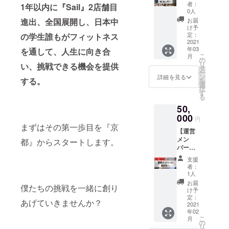
リター
SNSで
時、
者：
となり
す！ま
1年以内に『Sail』2店舗目
す！！
ン内容
発信 ▼
Facebo
0人
ます。
たス
▼注意
✔︎ Sail
詳細 ・
okグ
進出、全国展開し、日本中
お届
・所要
タッフ
・内容
KYOTO
オンラ
ループ
け予
時間、
一同、
や日程
店舗を1
インコ
定：
の学生誰もがフィットネス
にてご
最大で
ご支援
は、要
日貸し
2021
ミュニ
紹介致
半日程
してく
相談と
年03
を通して、人生に向き合
出しま
ケー
しま
度とな
ださっ
こ
なりま
月
す。 ✔︎
ション
の
す。 ・
りま
た方の
リ
す。 ・
い、挑戦できる機会を提供
団体で
ツール
タ
月1〜4
す。 ・
ことを
ー
公序良
のご利
「Zoom
ン
回程
詳細を見る
公共の
日々思
する。
を
俗に反
用、
」を用
選
度、普
場所に
い出し
択
する内
Youtub
いて、
す
段の活
てデー
て活動
る
容、法
eの撮影
学生5名
動やイ
トとな
させて
令に違
50,
等にご
以上の
ベント
りま
いただ
反する
活用く
000
オンラ
取り組
円
す。 ・
きま
内容な
ださ
イン交
まずはその第一歩目を『京
みに関
別途、
す。
どはお
【運営
い。 ▼
流イベ
して、
食事や
受けで
メン
詳細 ・
都』からスタートします。
ントを
Sail
交際に
きませ
バーと
ジムの
開催。
KYOTO
かかる
ん。 ・
密にお
定休日
・コロ
の詳し
支援
費用を
有効期
話し出
に貸し
ナ渦で
い活動
者：
お支払
限2021
来ま
出しま
なかな
1人
や裏話
いお願
年12月
す！】
す。 ・
か人と
を知る
お届
い致し
僕たちの挑戦を一緒に創り
31日ま
▼内容
日程等
の繋が
け予
ことが
ます。
で ・ク
✔︎Sail
はメー
定：
りが生
可能で
あげていきませんか？
・クラ
ラウド
KYOTO
2021
ルにて
まれな
す。 ・
ウド
ファン
年02
運営メ
ご相談
い状況
Sail
ファン
こ
月
ディン
ンバー
くださ
の
を共に
KYOTO
ディン
リ
グ終了