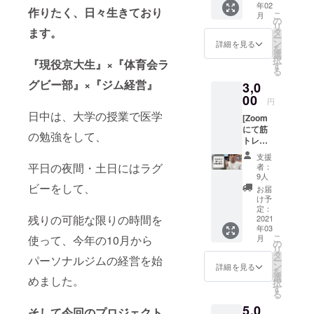
年02
ムを1ヶ
セージ
作りたく、日々生きており
こ
月
月、利
を一緒
の
リ
用する
ます。
にお届
タ
ー
ことが
けしま
ン
詳細を見る
を
できま
す！
選
択
『現役京大生』×『体育会ラ
す。 ▼
す
る
詳細 ※
グビー部』×『ジム経営』
3,0
学生以
外の方
00
円
のご利
日中は、大学の授業で医学
[Zoom
用はで
にて筋
きませ
の勉強をして、
トレの
ん。 ・
お悩み
有効期
支援
解決を
限2021
平日の夜間・土日にはラグ
者：
しま
年12月
9人
す！] ▼
ビーをして、
31日ま
お届
リター
でに利
け予
ン内容
用ス
定：
残りの可能な限りの時間を
✔︎イン
2021
タート
年03
ストラ
こ
使って、今年の10月から
月
クター
の
リ
の資格
タ
パーソナルジムの経営を始
ー
を持
ン
詳細を見る
を
つ、プ
選
めました。
択
ロジェ
す
る
クト代
5,0
表の加
そして今回のプロジェクト