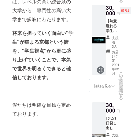
る
は、レベルの高い総合系の
ンを支
・フ
ジム幹
日まで
最高に
30,
援して
レー
部・宗
▼注意
『アツ
大学から、専門性の高い大
残り2
いただ
000
バーは
森と
・備考
円
い』お
いた方
提供し
デー
欄に掲
学まで多岐にわたります。
時間を
【熱意
限定
ている
ト！ レ
示する
提供致
溢れる
で、ご
モノ全
ンタル
お名前
しま
学生と
招待さ
てから
将来を担っていく面白い"学
彼氏と
を本名
す！！
Zoom会
せてい
お選び
して京
フル
支援
・対応
議！】
生"が集まる京都という街
ただき
するこ
都近郊
ネーム
者：
可能時
▼内容
ます。
とが可
3人
にてお
で必ず
間とし
を、"学生視点"から更に盛
✔ジム
✔︎Sail
能で
出かけ
ご記入
お届
て、朝6
に通う
KYOTO
す。10
け予
致しま
くださ
時〜夜
り上げていくことで、本気
主体的
を
定：
種類以
す。 爽
い。 ★
24時ま
な学生5
2021
Facebo
上、ご
やかな
支援し
で世界を明るくできると確
ででお
年02
名以上
okグ
用意す
笑顔で
て下
願い致
こ
月
とオン
ループ
の
る予定
信しております。
皆さん
さった
しま
リ
ライン
にて盛
タ
です。
を幸せ
方々の
す。 ・
ー
交流会
り上げ
ン
・2021
詳細を見る
にしま
お名前
たくさ
を
《1時
ていた
選
年2月1
す。 ▼
が、ジ
んの
択
間》 ✔
だける
す
日〜
詳細 ・
ムを実
方々と
る
参加学
と嬉し
2022年
有効期
際に利
お会い
30,
僕たちは明確な目標を定め
生が、
いで
1月31日
限2021
用する
できる
経営者
000
す！ ▼
までと
年12月
ユーモ
円
こと、
ております。
様もし
詳細 ・
なりま
31日ま
ア溢れ
心の底
[ジム1
くは企
Sail
す。
で ・内
る学生
から楽
日貸し
業・法
KYOTO
容や日
たちの
しみに
出しま
人様の
の活動
程は、
目に留
してお
す！] ▼
ことを
を適
要相談
まりま
支援
りま