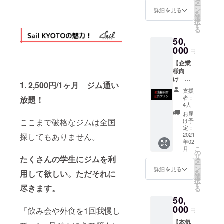
との限
い ・公
タ
打破し
の幹部
グ終了
ー
後、登
定座談
序良俗
ン
ていき
詳細を見る
メン
後、登
を
録して
会《ク
に反す
選
ましょ
バーや
録して
択
いただ
ラウド
る内
す
う。 ・
共に創
いただ
る
いてい
ファン
容、法
互いに
り上げ
いてい
るメー
50,
ディン
令に違
情報交
てくだ
るメー
ルアド
グ終了
000
反する
換や広
さる
円
ルアド
レスに
後に1度
内容な
報活
方々と
レスに
ご連絡
【企業
》 ▼詳
どはお
動、採
Facebo
ご連絡
いたし
様向
細 ・
受けで
用活動
okにて
いたし
ます。
け 広
Sail
きませ
などに
繋がる
1. 2,500円/1ヶ月 ジム通い
ます。
・交通
告プラ
KYOTO
ん。 。
繋げて
ことが
支援
・備考
費・宿
ン】 ▼
運営メ
・期間
いただ
者：
放題！
可能で
欄にお
泊費は
内容 ✔︎
ンバー
2021年
4人
ける有
す。 ・
名前
別途頂
志が高
(代表・
3月〜
意義な
お届
Facebo
（漢字/
戴致し
い学生
加藤を
ここまで破格なジムは全国
2022年
け予
機会と
okグ
フリガ
ます。
が集ま
含む、
定：
2月ま
なって
ループ
ナフル
・備考
るSail
2021
探してもありません。
幹部3〜
で。 ▼
おりま
の活動
ネー
年02
欄にお
KYOTO
5人)と
注意 ・
す。 ・
予定
こ
ム）の
月
名前
にて、
企業様
の
クラウ
交流
2021年
リ
記入を
たくさんの学生にジムを利
（漢字/
企業様
だけの
タ
ドファ
後、参
2月1日
ー
お願い
フリガ
のご紹
限定座
ン
ンディ
詳細を見る
加学生
から
用して欲しい。ただそれに
を
しま
ナフル
介をさ
談会を
選
ング終
は
2021年
択
す。
ネー
せてい
一度設
す
了後、
☑︎あな
尽きます。
12月31
る
ム）の
ただき
けさせ
登録し
たの
日まで
50,
記入を
ます。
ていた
ていた
SNSア
▼注意
お願い
▼詳細
000
だきま
だいて
「飲み会や外食を1回我慢し
カウン
円
点 ・ク
しま
・ジム
す！ ・
いる
トを
ラウド
【本気
す。
店内の