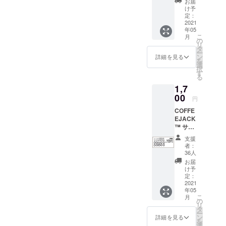
発送と
お届
8500円
れてお
け予
なりま
けする前に想定していたコ
更すでに「配送先住所の更
より
りませ
定：
す。備
2900円
2021
ん。 た
ストを超えてしまうことが
新フォーム」を送信してい
考欄に
年05
OFF - 1
だし、
下記順
こ
月
すぐに分かりました。その
x 蓋付
る場合は、「配送漏れの報
輸入関
の
番にて
リ
きコー
税につ
タ
お名前
ー
ため、解決策を提示できる
告」ボタンをクリックする
ヒーバ
いては
ン
詳細を見る
とお届
を
スケッ
支援者
選
け先を
まで発送を一時停止し、皆
必要はありません。(Eメー
択
ト - 1 x
様にて
す
ローマ
る
EVA
別途ご
様にまずはお伝えをさせて
ルアドレスが以前の入力内
字にて
1,7
COFEE
負担と
ご記入
いただいております。2019
JACK
容から漏れていると思われ
00
なりま
いただ
円
™ ケー
す。予
きます
年のパンデミック前、私た
る場合を除きます)。フィー
COFFE
ス - 1 x
めご了
ようご
EJACK
昇降ス
承くだ
協力く
ちが支援者に請求した少額
ドバック」アンケートで不
™ サー
タンド
さい。
ださ
ビス
＊
＊海外
の送料は、私たちの製品
具合を報告された方は、ヘ
い： お
支援
キット
COFFE
からの
者：
名前 町
（Oリン
マージン内で追加コストを
EJACK
ルプセンター内のリンクか
発送と
36人
名 番
グ及び
™本体
なりま
お届
地・
補い、節約分を皆様に還元
ら再度送信してください。
シール)
は含み
す。備
け予
号 建
COFEE
ませ
定：
考欄に
物名
できると合理的に考えてい
この作業は2分ほどで完了し
JACK
2021
ん。 ＊
下記順
部屋番
年05
™の取
こちら
番にて
たため、当時は適切な金額
ます。また、ご住所を移転
号 市区
こ
月
り替え
の価格
の
お名前
町村 都
リ
用Oリン
でした。COFFEEJACKの材
には送
された場合は、発送前にご
タ
とお届
道府県
ー
グです
料が含
ン
け先を
詳細を見る
郵便番
を
料費は現在220%増加し、そ
住所の確認をさせていただ
＊こち
まれま
選
ローマ