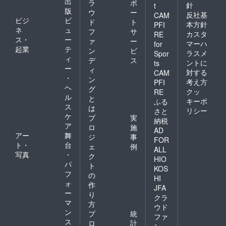
出
ラ
ポ
針
t
版
ルは、皆様がこの先何年に
ウ
ー
反社基
CAM
ビジ
ビ
ド
ト
本方針
PFI
もわたってCOFFEEJACKを
ネ
ュ
フ
サ
カスタ
RE
ス・
ー
ご利用いただき、ポジティ
ァ
ー
マーハ
for
起業
テ
ン
ビ
ラスメ
Spor
ブな経験をしていただくこ
ィ
デ
ス
ントに
ts
とです。たとえあなたの体
ー
ィ
対する
CAM
・
ン
考え方
験が一時的に損なわれたと
PFI
ヘ
グ
クッ
RE
しても、私たちは皆さんに
ル
と
キーポ
ふる
ス
は
正しいことをし、状況を改
リシー
さと
ケ
プ
実
納税
善したいと考えています。
ア
ロ
施
AD
アー
舞
ジ
事
お客様のご心配に対処する
FOR
ト・
台
ェ
例
ALL
間、ご理解とご協力をお願
写真
・
ク
HIO
パ
ト
いいたします。ご投稿いた
KOS
フ
の
HI
だいた内容が無視されるこ
ォ
作
JFA
ー
り
とはありませんので、ご安
クラ
マ
方
ウド
心ください。しかし、積極
ン
プ
統
ファ
ス
ロ
計
的な解決策で対応するため
ン