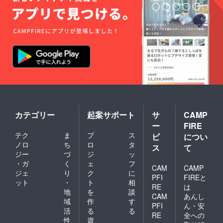
す。これが、ヘルプ・セン
ターを通じてお客様からの
ご報告をお願いする理由で
す：ヘルプセンターダメー
ジはどのように解決される
のですか？ご投稿いただい
た内容に基づいて、弊社か
らEメールをお送りします
カテゴリー
起案サポート
サ
CAMP
（ご投稿いただいた日付か
ー
FIRE
テク
ま
プ
ス
ビ
につい
ら推定して11月10日までに
ノロ
ち
ロ
タ
ス
て
お送りします）。必要な交
ジー
づ
ジ
ッ
・ガ
く
ェ
フ
換部品の数量を示すデータ
CAM
CAMP
ジェ
り
ク
に
PFI
FIREと
ファイルができ次第、ウェ
ット
・
ト
相
RE
は
地
を
談
ブサイト上でセクションを
CAM
あんし
域
作
す
PFI
ん・安
立ち上げることができるよ
活
る
る
RE
全への
性
資
うになります。現在の在庫