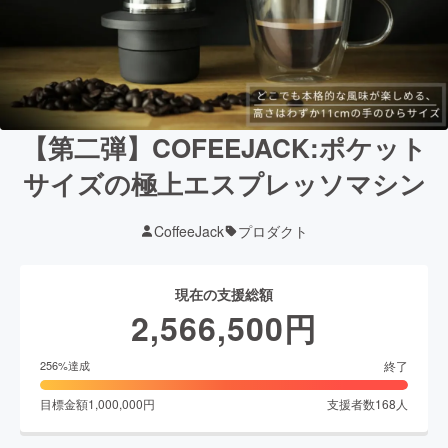
【第二弾】COFEEJACK:ポケット
サイズの極上エスプレッソマシン
CoffeeJack
プロダクト
現在の支援総額
2,566,500
円
終了
256
%達成
目標金額
1,000,000
円
支援者数
168
人