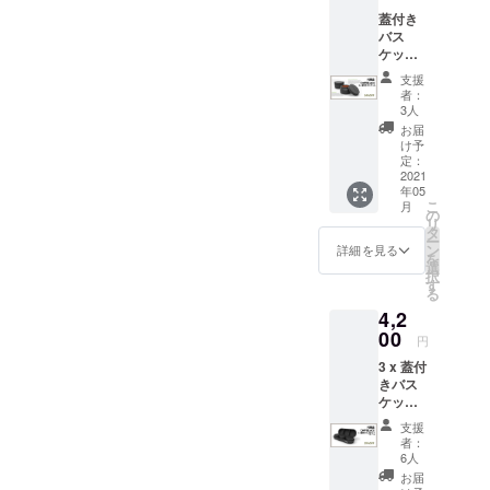
ク＆
に開閉
＊
日本の
蓋付き
シール
にしたいことです。私たち
できる
いること）：今年初めの
COFFE
消費税
バス
蓋 (１
ので、
EJACK
は含ま
は、この問題をできるだけ
ケット
ウェブサイト移行時に、ご
セット)
お出か
™本体
れてお
（3セッ
＊こち
けに便
とグラ
りませ
支援
早く、そして公平に解決す
く一部の購入商品がマス
ト）
らの価
利で
スは含
者：
ん。 た
【24％
格には
す！ ＊
3人
まれま
るために、どのような案が
だし、
ターファイルに記載されて
割引】
送料が
こちら
せん。
お届
輸入関
定価
含まれ
ベストなのか、じっくりと
の価格
け予
いない可能性があることが
＊こち
税につ
4100円
ます。
定：
には送
らの価
いては
考えました。多くのクラウ
より
2021
判明しました。そのため、
＊本品
料が含
格には
支援者
年05
1000円
は海外
まれま
送料が
様にて
こ
ドファンディングプロジェ
月
一部の商品をお受け取りい
OFF 内
からの
の
す。 ＊
含まれ
別途ご
リ
容： 追
発送と
タ
本品は
ます。
クトが、困難な時期に消滅
負担と
ただけない原因となってい
ー
加の
なるた
ン
海外か
詳細を見る
＊本品
なりま
を
コー
め、価
選
していることを私たちは
らの発
る可能性があり、早急な対
は海外
す。予
択
ヒーバ
格には
す
送とな
からの
めご了
る
知っていますし、私たちも
スケッ
応が必要です。近日中に、
日本の
るた
発送と
承くだ
4,2
ト+ロッ
消費税
め、価
なるた
さい。
そのようなことにはなりま
65,000を超える品目につい
ク＆
00
は含ま
格には
め、価
円
＊別途
シール
れてお
日本の
格には
せん。私たちは、他のプロ
ご支援
て完全に把握し、見落とし
3 x 蓋付
蓋 ＊こ
りませ
消費税
日本の
いただ
きバス
ちらの
ん。 た
ジェクトと同じように、こ
は含ま
がないことを100％確認する
消費税
いた場
ケット
価格に
だし、
れてお
は含ま
合、
+ ケー
のハードルを乗り越え、こ
は送料
予定です。繰り返します
輸入関
りませ
れてお
支援
COFFE
ス
が含ま
税につ
ん。 た
者：
りませ
EJACK
のような屈辱的な思いをす
が、大半の方には該当しま
【25％
れま
いては
6人
だし、
ん。 た
™ご支
割引】
す。 ＊
支援者
輸入関
お届
だし、
ることは決して珍しいこと
援時の
せんが、すぐに確認しなけ
定価