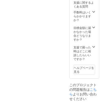
いただ
Shibuy
ご記入
支援に関するよ
なりま
きます
a 2
ができます。ヘルプセン
くださ
くある質問
す。予
ようご
Chome
い
めご了
協力く
ターはそのための最良の場
手数料はいく
−22−3
承くだ
ださ
らかかります
Shibuy
所です：ヘルプセンターこ
さい。
い： お
か？
a
＊海外
名前 町
Higashi
の提出をお願いする理由
からの
名 番
目標金額に届
Buildin
発送と
地・
かなかった場
g 5F
は、購入時に提出された住
なりま
号 建
合どうなりま
Shibuy
す。備
物名
所が、プロジェクトの期間
すか？
a-ku
考欄に
部屋番
Tokyo
が延長されたことにより、
下記順
号 市区
支援で困った
150-
番にて
町村 都
時はどこに相
0002
多くの人々にとって有効で
お名前
道府県
談したらいい
とお届
郵便番
ですか？
なくなるためです。最新の
け先を
号 例：
ローマ
Taro
住所情報の提出を求める理
ヘルプページを
字にて
Yamad
見る
由と、なぜそれが重要なの
ご記入
a
いただ
Shibuy
かをご理解いただければ幸
きます
a 2
このプロジェクト
ようご
Chome
いです。破損品ヘルプセン
の問題報告は
こち
協力く
−22−3
ださ
ら
よりお問い合わ
Shibuy
ターは問題のトラブル
い： お
a
せください
シューティングに非常に役
名前 町
Higashi
名 番
Buildin
立ちますが、破損の問題を
地・