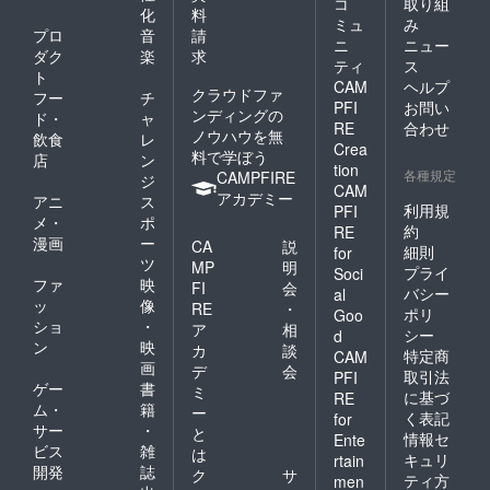
コ
取り組
化
料
ミュ
み
状況との比較ができるまで
プロ
音
請
ニ
ニュー
は、このようなことはでき
ダク
楽
求
ティ
ス
ト
ません。フィードバック・
CAM
ヘルプ
クラウドファ
フー
チ
PFI
お問い
ンディングの
アンケートを通じて個人的
ド・
ャ
RE
合わせ
ノウハウを無
飲食
レ
に損害を報告された方もい
Crea
料で学ぼう
店
ン
tion
各種規定
CAMPFIRE
らっしゃるかもしれません
ジ
CAM
アカデミー
アニ
ス
が、そうでない方も多くい
利用規
PFI
メ・
ポ
約
RE
らっしゃいます。できるだ
漫画
ー
CA
説
細則
for
ツ
MP
明
け早く、ヘルプセンターを
プライ
Soci
ファ
映
FI
会
バシー
al
通じてご回答いただくこと
ッ
像
RE
・
ポリ
Goo
ショ
・
ア
相
が重要です。以上、私たち
シー
d
ン
映
カ
談
特定商
CAM
の優先順位と、現時点で
画
デ
会
取引法
PFI
ゲー
書
ミ
メールに返信できない理由
に基づ
RE
ム・
籍
ー
く表記
for
について、ご理解いただけ
サー
・
と
情報セ
Ente
ビス
雑
れば幸いです。結局のとこ
は
キュリ
rtain
開発
誌
ク
サ
ティ方
men
ろ、私たちの最終的なゴー