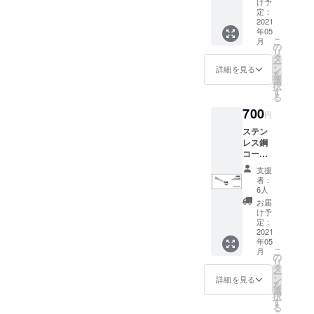
本品は
様にて
け予
税につ
輸入関
メール
5600円
海外か
定：
別途ご
ではありません。私たち
いては
ればならないことがありま
税につ
アドレ
より
2021
らの発
負担と
支援者
いては
スを備
年05
1400円
は、トンネルの先に光があ
送とな
す。この間、欠品がある場
なりま
様にて
支援者
考欄に
こ
月
OFF 特
るた
の
す。予
別途ご
様にて
ご記入
リ
ることをよく理解してお
合はご容赦ください。残り
徴： - 3
め、価
タ
めご了
負担と
別途ご
くださ
ー
つの
格には
ン
承くだ
詳細を見る
なりま
負担と
り、前進し続けるだけで
い
の注文は自動的に送信さ
を
COFFE
日本の
選
さい。
す。予
なりま
択
EJACK
消費税
す
＊別途
す。多くの企業が倒産した
めご了
れ、電子メールで通知され
す。予
る
™バス
は含ま
ご支援
承くだ
めご了
700
ケット
パンデミックに真っ先に立
れてお
ます。この作業は11月10日
いただ
円
さい。
承くだ
を収納
りませ
いた場
＊別途
さい。
ステン
ち向かった結果、プロジェ
までに完了する予定です。
する
ん。 た
合、
ご支援
＊別途
レス鋼
EVAト
だし、
COFFE
いただ
ご支援
クト全体の予算は約8％しか
理由2（アドレス送信）：ア
コー
ラベル
輸入関
EJACK
いた場
いただ
ヒース
ケース -
税につ
™ご支
支援
超過していません。しか
合、
ンケート送信でリンクでき
いた場
クープ
蓋付き
いては
者：
援時の
COFFE
合、
【50％
の3つの
6人
し、8％というと約19万円
支援者
なかった商品販売に関連す
メール
EJACK
COFFE
割引】
追加
様にて
お届
アドレ
™ご支
EJACK
定価
で、2人のクリエイターが短
るすべてのメールアドレス
COFFE
け予
別途ご
スを備
援時の
™ご支
1400円
定：
EJACK
負担と
考欄に
メール
援時の
期間で助成する金額として
にアンケートを送信しまし
より700
2021
™バス
なりま
ご記入
アドレ
メール
年05
円OFF
ケット
す。予
くださ
は相当なものです。決して
スを備
た。メールを3回送信したに
こ
アドレ
月
特徴：
の
が付属
めご了
い
考欄に
リ
スを備
バッグ
タ
します -
プロジェクトの成功に文句
承くだ
もかかわらず、多くのメー
ご記入
ー
考欄に
シール
ン
金属の
詳細を見る
さい。
くださ
を
ご記入
クリッ
を言っているわけではな
ルアドレスから回答があり
選
カラビ
＊別途
い
択
くださ
プ付き
す
ナク
ご支援
る
い
く、私たちが前進するため
ませんでした。これは、一
のステ
リップ