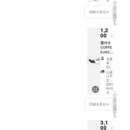
こ
高強度
出する
の
出しま
リ
に生きています。パンデ
EVA保
き点がいくつかあることは
場合
タ
す。 平
ー
護ケー
や、
ン
らで滑
詳細を見る
を
ミックが発表される前に発
明らかです。各問題をどの
スで、
キッチ
選
らかな
択
傷や衝
ンデス
す
底部
売し、その余波の中で製造
ように最も効率的な方法で
る
撃から
クの
は、お
1,2
COFFE
ドッキ
したこのプロジェクトのタ
手入れ
解決しているかをご理解い
EJACK
00
ングス
も簡単
円
イミングは、これ以上ない
™を守
ただくため、以下をお読み
テー
です。
蓋付き
りま
ション
保管や
ほど悪いものでした。数多
ください。個別の電子メー
COFFE
す。 -
として
持ち運
EJACK
予備バ
使用す
びに便
くのクラウドファンディン
ルは、問題を解決するため
™バス
スケッ
ること
利な保
支援
ケット
ト収納
ができ
グキャンペーンが2020年末
管袋付
者：
の最も効率的な方法ではあ
（1セッ
可能：2
ます。
8人
き。 ＊
ト )
に間に合わなかったため、
つの
りません。ヘルプセンター
COFFE
こちら
お届
【14％
コー
EJACK
け予
の価格
私たちは以前の経験を参考
は、配送/破損の問題を解決
割引】
ヒーを
定：
™ポン
には送
定価
2021
淹れる
ピング
料が含
にすることができたのは幸
するための最も効率的で迅
年05
1400円
のにも
中のグ
まれま
こ
月
より200
適して
の
ラスへ
運だったと思っています。
す。 ＊
速なソリューションです。
リ
円OFF
いま
タ
の負荷
本品は
ー
内容：
私たちはこのプロジェクト
す。 -
商品の紛失理由1（可能性は
ン
を防
詳細を見る
海外か
を
追加の
簡単
選
ぎ、浅
らの発
択
を決してあきらめません。
低いですが、現在取り組ん
コー
ジッ
す
いカッ
送とな
る
ヒーバ
プ：
プを使
るた
これは、今回のアップデー
でいます）：理由1（可能性
3,1
スケッ
あっと
用でき
め、価
ト+ロッ
00
いう間
ます。
トの根底にあるメッセージ
格には
は低いが、現在取り組んで
円