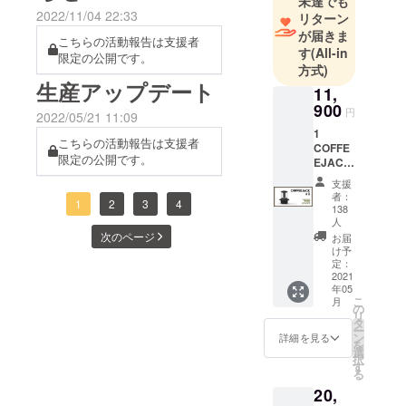
未達でも
いる点をご了承ください。
2022/11/04 22:33
リターン
絡をしてしまいまして、誠
くお詫び申し上げますとと
これが商品が届かない主な
が届きま
こちらの活動報告は支援者
に申し訳ございません。
もに、私どもの対応不足
す
(All-in
限定の公開です。
原因となっている可能性が
方式)
Kickstarterの支援者と合わせ
は、皆様からのメールやコ
生産アップデート
高いです。 まだ、発送住所
11,
て管理をしているため、
メントを閲覧したり無視し
900
登録をしていない方は、以
円
2022/05/21 11:09
CAMPFIRE上でのアップ
たりしたことによるもので
1
下のフォームを完成させ、
こちらの活動報告は支援者
デートより前にご連絡して
はないことをご理解いただ
COFFE
限定の公開です。
商品購入時に使用した全て
EJACK
しまうこととなりました。
ければ幸いです。クラウド
™ 41%
支援
のメールアドレスを入力す
OFF
本日は改めてご説明をさせ
者：
ファンディングの性質上、
1
2
3
4
CAMPF
138
ることで問題を解消するこ
IRE特別
ていただきたくご連絡をさ
人
各段階で同じような質問が
価格 定
次のページ
とができます。すでにこの
お届
せていただきました。12月
同時に発生し、データ分析
価
け予
フォームを完了している方
20,300
定：
に入り、過去 3 年間に使用
を通じて大多数として問題
2021
円より
は再度の入力は不要です。
年05
8,400円
したすべてのクラウドファ
を解決しながら管理するこ
こ
月
OFF ＊
の
【住所入力フォームリン
リ
こちら
タ
ンディングプラットフォー
とは非常に困難です。
ー
の価格
ン
ク】 英語での入力をお願い
詳細を見る
を
ムからデータを再確認し、
COFFEEJACKは間もなく、
には送
選
択
いたします。 よろしくお願
料が含
す
る
複数の注文を特定し、それ
日々のお問い合わせに迅速
まれま
いいたします。そして、素
20,
す。 ＊
らを紐付ける問題があるこ
に対応できる、よりオーソ