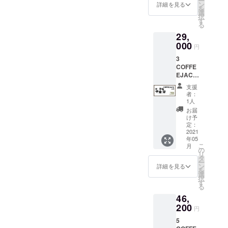
ー
みステ
れ、よ
ン
ちらの
詳細を見る
考欄に
を
です。そこで、次のような
ンレス
れたEメールを再度ご確認く
り強力
選
価格に
ご記入
択
鋼カッ
になり
す
は送料
くださ
る
解決策を提案させていただ
ださい。これらのEメールは
プ
まし
が含ま
い
29,
140ml
た。発
れま
きます。12ポンド（約2000
すべて以下のフォームから
＊こち
000
泡ヘッ
す。 ＊
円
らの価
ドと
円）を追加でご提供いただ
本品は
送信していただく必要があ
3
格には
エッグ
海外か
COFFE
くことで、今すぐ報酬を発
送料が
ります。購入時に入力され
ヘッド
らの発
EJACK
含まれ
はステ
送とな
送することができます。さ
たEメールを正確に送信して
™
ます。
ンレス
るた
支援
【51％
＊本品
鋼製
め、価
者：
らに、6ポンド分（約1000
ください。多くの場合、送
割引】
は海外
で、フ
1人
格には
定価
からの
ワフワ
円分）のウェブサイトで利
日本の
お届
信内容に誤りがあります：
59,000
発送と
の泡立
け予
消費税
円より
用できるクーポンを発行し
なるた
定：
例Kickstarter/IndiegogoのE
ちを起
は含ま
30,000
2021
め、価
こし、
れてお
ます。第1四半期に
年05
メール：
円OFF
格には
取り外
りませ
こ
月
＊こち
日本の
の
し可能
ん。 た
COFFEEJACKのアクセサ
EXAMPLE@hotmail.comア
リ
らの価
消費税
タ
でお手
だし、
ー
格には
は含ま
ン
入れも
詳細を見る
リーを2つ発売する予定です
輸入関
ンケートの投稿
を
送料が
れてお
選
簡単で
税につ
択
含まれ
ので、実質的に6ポンドの追
りませ
EXAMPLE@hotmil.com。
す
す。 単
いては
る
ます。
ん。 た
層ホ
支援者
加費用となります。この
(文字が欠けています)この情
46,
＊本品
だし、
イップ2
様にて
は海外
200
輸入関
層ホ
別途ご
円
アップデートで製品の宣伝
報が購入時のEメールと一致
からの
税につ
イップ
負担と
5
発送と
いては
搭載
をするつもりはありません
なりま
していることを確認するた