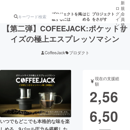
新
ロ
規
グ
会
プロジェクトを掲
はじ
プロジェクト
/
載するには
める
をさがす
イ
員
ン
登
【第二弾】COFEEJACK:ポケットサ
録
イズの極上エスプレッソマシン
人気のプロ
注目のリ
注目の新着プロ
募集終了が近いプ
もうすぐ公開
CoffeeJack
プロダクト
ジェクト
ターン
ジェクト
ロジェクト
されます
アート・写真
音楽
現在の支援総
額
2,56
テクノロジー・ガジェット
ゲーム・サ
6,50
映像・映画
書籍・雑誌
いつでもどこでも本格的な味を楽
ビジネス・起業
チャレンジ
しめる、9バール圧力を搭載した