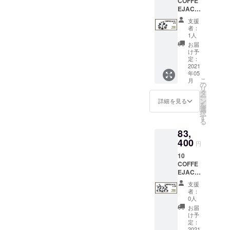
COFFE
なるた
支援者
で、さ
す。予
EJACK
め、価
が、クレジットが今後2ヶ月
様にて
め、ご協力をお願いいたし
まざま
めご了
™
格には
別途ご
なニー
承くだ
支援
以内にご利用ができると思
【54％
ます。お客様のご注文を完
日本の
負担と
ズに対
者：
さい。
割引】
消費税
なりま
1人
応しま
＊別途
います。（この出荷の問題
了することは私たちの利益
定価
は含ま
す。予
す。 ＊
お届
ご支援
99,400
れてお
めご了
け予
電池は
を早く乗り越えればの話で
いただ
であり、そのためには正し
円より
りませ
定：
承くだ
含まれ
いた場
53,200
2021
ん。 た
すが）。支払いを行ってい
さい。
い情報が必要です。商品の
ており
合、
年05
円OFF
だし、
＊別途
ませ
COFFE
こ
月
ただいた方の発送は優先さ
＊こち
紛失の原因としては、梱包
輸入関
の
ご支援
ん。 ＊
EJACK
リ
らの価
税につ
タ
いただ
こちら
™ご支
ー
れ、支援者ごとに支払いが
ミスの可能性も考えられま
格には
いては
ン
いた場
詳細を見る
の価格
援時の
を
送料が
支援者
選
合、
には送
行われた順番に送られま
メール
すが、単純な修正ミスの大
択
含まれ
様にて
す
COFFE
料が含
アドレ
る
ます。
別途ご
す。このメールは、お客様
EJACK
半が完了するまでは特定で
まれま
スを備
83,
＊本品
負担と
™ご支
す。 ＊
考欄に
がCOFFEEJACK製品を購入
は海外
きません。例えば、国コー
400
なりま
援時の
本品は
円
ご記入
からの
す。予
メール
海外か
くださ
する際に使用したメールア
ド、名前、Eメール、身分証
10
発送と
めご了
アドレ
らの発
い
COFFE
なるた
承くだ
スを備
送とな
ドレスのいずれかに送信さ
明書番号、住所が中国語で
EJACK
め、価
さい。
考欄に
るた
™
格には
＊海外
れます。そのため、アン
ご記入
ない（中国国内の場合）な
め、価
支援
【57％
日本の
からの
くださ
者：
格には
割引】
ケート内で使用・通知され
消費税
どです。私たちは毎日手作
発送と
0人
い
日本の
定価
は含ま
なりま
お届
消費税
た可能性のあるメールを全
業でこれらの送信を修正
196,000
れてお
す。備
け予
は含ま
円より
りませ
定：
考欄に
れてお
てご確認ください。以上、
し、荷送人に送り返しま
112,600
2021