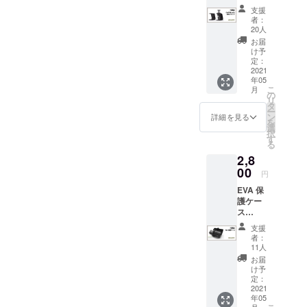
スタン
コー
めご了
ご支援
Higashi
支援
合わせると5万ドル以上か
は当然です。商品が不足し
ド
ヒータ
承くだ
いただ
者：
Buildin
【40％
ン
さい。
20人
いた場
g 5F
かっています。この部品
ている場合、または破損し
割引】
パー。
＊別途
合、
お届
Shibuy
定価
人間工
ご支援
け予
は、すでに支援者から資金
COFFE
た商品をお持ちの場合は、
a-ku
3500円
学に基
定：
いただ
EJACK
Tokyo
より
2021
を集めていた
づいた
以下をお読みになり、さら
いた場
™ご支
150-
年05
1400円
完全な
合、
援時の
0002
こ
月
「COFFEEJACK」に施した
に明確にされることをお勧
OFF ア
グリッ
の
COFFE
メール
リ
ルマイ
プハン
タ
EJACK
アドレ
数多くの改良のうちのひと
めします。ご不明な点があ
ー
ト処理
ドル。
ン
™ご支
詳細を見る
スを備
を
が施さ
握っ
選
援時の
つに過ぎません。ロックダ
考欄に
る場合、それは私たちに
択
れた高
て、押
す
メール
ご記入
る
強度ア
ウン後、製造コストがこれ
して、
とって非常に重要なことで
アドレ
くださ
2,8
ルミニ
掃除す
スを備
い
ほど上がるとは思っておら
あり、私たちは問題を解決
ウム製
00
るのに
考欄に
円
のコー
便利で
ご記入
ず、工場からは当初の見積
するために努力していま
EVA 保
ヒース
す。 エ
くださ
護ケー
タンド
スプ
い
もりからかなりの値上げを
す。
ス
です。
レッソ
【28％
エスプ
要求されました。世界中の
コー
**********************************
支援
割引】
レッソ
ヒーを
者：
誰もが未曾有の経済的混乱
定価
******************************最
を小さ
タンピ
11人
3900円
くて、
ングし
お届
を経験し、私たちは2019年
新情報プロジェクトは完了
より
デリ
て、よ
け予
1100円
ケート
定：
り豊か
にCOFFEEJACKを発売した
に近づいておりますが、欠
OFF 特
2021
なグラ
な風味
年05
徴： -
スで抽
時とは全く異なる金融情勢
を引き
品や破損に関して対処すべ
月