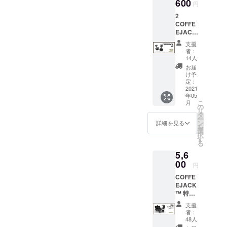
600
本品は
円
晴らしい１週間をお過ごし
海外か
とが明らかになりました。
ドックスなEコマースビジネ
2
らの発
ください。 アシュリー
COFFE
そのため、異常事態を解決
スへと進化します。しか
送とな
EJACK
るた
するための時間が必要でし
し、これを達成するために
™
め、価
支援
【48％
格には
者：
た。完了後すクリスマス当
は、大規模なクラウドファ
割引】
日本の
14人
定価
消費税
日より発送を開始いたしま
お届
ンディング・プロジェクト
39,700
は含ま
け予
円より
した。しかし、その思いも
定：
のすべての側面を完成させ
れてお
19,100
2021
りませ
束の間、クリスマス当日に
年05
なければなりません。これ
円OFF
ん。 た
こ
月
＊こち
の
だし、
配送業者から届いたメール
は、個々のEメールとは対照
リ
らの価
タ
輸入関
ー
格には
ン
税につ
詳細を見る
には、こう書かれていまし
的に、マスターデータに取
を
送料が
選
いては
択
含まれ
た。発送した荷物は約1000
り組むことによって達成さ
す
支援者
る
ます。
様にて
個（注文総数の6％）となっ
れるのがベストである。ヘ
5,6
＊本品
別途ご
は海外
00
負担と
円
ております。そのメールに
ルプセンターは、以下の送
からの
なりま
COFFE
発送と
す。予
は、直近のロットの送料が
信ボタンを含むように変更
EJACK
なるた
めご了
™ 特別
め、価
記載されており、このまま
されました：配送漏れの報
承くだ
セット
格には
さい。
支援
現在の配送方法で小包を送
【34％
告破損/紛失したコンポーネ
日本の
＊海外
者：
割引】
消費税
48人
からの
り続けると、皆さんにお届
ントの報告配送先住所の変
定価
は含ま