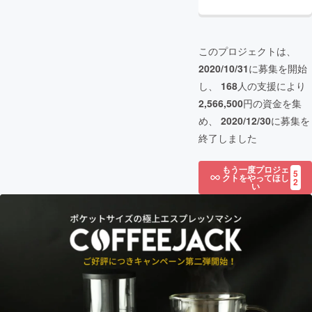
このプロジェクトは、
2020/10/31
に募集を開始
し、
168
人の支援により
2,566,500
円の資金を集
め、
2020/12/30
に募集を
終了しました
もう一度プロジェ
5
クトをやってほし
2
い