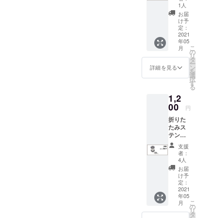
定価
新的な
れてお
1人
負担と
*。クリエイターとして、個
リンクが変更されましたの
4200円
コー
りませ
お届
なりま
より
ヒーミ
ん。 た
け予
す。予
人で持っていた貯金は、す
で、ヘルプセンターからア
1500円
ル - 新
定：
だし、
めご了
OFF 特
2021
鮮な
輸入関
べて事業に回しています。
クセスしてください。ヘル
承くだ
年05
徴： 3
コー
税につ
さい。
こ
月
つの単
しかし、代替資金を調達す
ヒー豆
プセンター**このフォームに
の
いては
＊別途
リ
四電池
の粉を
タ
支援者
ご支援
ー
るためにどれだけの時間が
すべてのメールアドレスを
(お届け
作るた
ン
様にて
詳細を見る
いただ
を
商品に
めの理
選
別途ご
いた場
かかるか見当もつきませ
記入した場合は、再度記入
択
は含ま
想的な
す
負担と
合、
る
れませ
製品 仕
なりま
ん。また、昨年のアップ
する必要はありません。こ
COFFE
1,2
ん)、取
様：
す。予
EJACK
り外し
00
デートでアクセサリーを追
色：シ
のフォームにすべてのメー
めご了
円
™ご支
可能な
ルバー
承くだ
援時の
加した際の利益は、すべて
折りた
ルアドレスを記入した場
バッテ
サイ
さい。
メール
たみス
リーコ
ズ：
＊別途
アドレ
出荷資金に追加されまし
合、再度記入する必要はあ
テンレ
ンパー
18.6 x
ご支援
スを備
ス鋼
トメン
4.8cm
いただ
た。*ステップ3（今すぐ
支援
りません。不明な点がある
考欄に
カップ
トを搭
製品重
いた場
者：
ご記入
（140m
載。
COFFEEJACKを受け取るに
量：30g
4人
場合は、再度送信してくだ
合、
くださ
l） 特
モー
コア研
COFFE
お届
い
は）*。COFFEEJACKは今
徴： 屋
さい。アイテムが見つから
ターが
削：セ
け予
EJACK
外や旅
20000R
定：
ラミッ
™ご支
すぐにでもお届けできます
ない場合は、各プラット
行で便
2021
PMに
ク 本
援時の
年05
利な格
アップ
体：ス
メール
が、お荷物を送るために
フォームのアカウントにロ
こ
月
納式折
グレー
の
テンレ
アドレ
リ
りたた
ドさ
タ
は、少額の追加資金が必要
ス ＊こ
グインし、購入時に使用さ
スを備