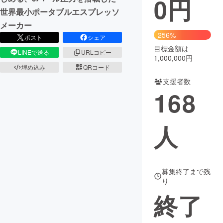
0
円
世界最小ポータブルエスプレッソ
まちづくり・地域活性化
メーカー
256%
ポスト
シェア
目標金額は
CAMPFIRE for Social Good
CAMPFIRE Creation
LINEで送る
URLコピー
1,000,000円
CAMPFIREふるさと納税
machi-ya
コミュニティ
埋め込み
QRコード
支援者数
168
人
募集終了まで残
り
終了