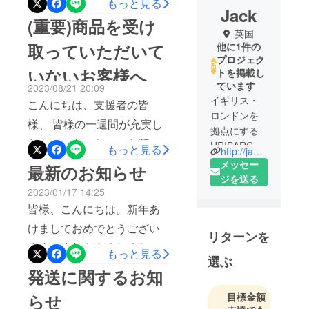
もっと見る
Jack
ないようでしたら、この先
(重要)商品を受け
英国
はお読みになる必要はあり
取っていただいて
他に1件の
ません。ご不明な点がござ
プロジェク
いないお客様へ
トを掲載し
いましたら、このまま読み
ています
2023/08/21 20:09
進めてください。
イギリス・
こんにちは、支援者の皆
**********************************
ロンドンを
様、 皆様の一週間が充実し
拠点にする
**********************************
たものであったことを願っ
HRIBARCAI
もっと見る
要約（詳細な情報は下記に
http://japan.coffeejackstore.com/
Nは、ポケッ
ております。 現在、発送を
メッセー
最新のお知らせ
記載されています。）私た
トサイズの
ジを送る
開始させていただいており
ちは、プロジェクトの履行
極上コー
2023/01/17 14:25
ますが、私たちのシステム
ヒーマシン
皆様、こんにちは。新年あ
中、カスタマーサポートが
には支援者と住所へのリン
COFFEEJAC
けましておめでとうござい
遅かったり、ご返信しな
リターンを
K™を世界中
クができていないメールア
ます。今年もよろしくお願
かったりしたことについ
に提供しま
もっと見る
ドレスが複数存在しており
選ぶ
いいたします。まず、アッ
て、このような事態が発生
す。
発送に関するお知
ます。複数回の住所に関す
プデートのご報告がなく、
したことを心よりお詫び申
目標金額
らせ
るリマインダーを送信して
メールにて追加支援のご連
し上げます。このことを深