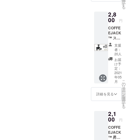
号 例：
択
らの価
す。 ＊
す
字にて
Taro
れらの部品の組み立ては2倍
きます。なぜすべての連絡
る
格には
本品は
ご記入
Yamad
2,8
送料が
海外か
いただ
になりました。また、19日
をヘルプセンター経由で行
a
含まれ
00
らの発
きます
円
Shibuy
ます。
の操業停止により、数カ月
送とな
うのですか？1つのポータル
ようご
a 2
COFFE
＊本品
るた
協力く
Chome
間工場が閉鎖されました。
EJACK
サイトからのご連絡に集中
は海外
め、価
ださ
−22−3
™ ステ
からの
格には
い： お
Shibuy
この間、私たちは
することで、すべてのご質
ンレス
発送と
日本の
名前 町
支援
a
鋼コー
なるた
消費税
名 番
者：
COFFEEJACKの開発を進
問／ご不明な点を1つのデー
Higashi
ヒータ
め、価
は含ま
20人
地・
Buildin
ンパー
格には
め、クラウドファンディン
れてお
タファイルに分類し、それ
号 建
お届
g 5F
【50％
日本の
りませ
け予
物名
Shibuy
グのプラットフォームで当
割引】
に基づいて対応することが
消費税
定：
ん。 た
部屋番
a-ku
定価
2021
は含ま
だし、
号 市区
Tokyo
初宣伝されていたものより
できます。5つのプラット
年05
5600円
れてお
輸入関
町村 都
150-
こ
月
より
りませ
の
税につ
道府県
かなり優れた製品を支援者
フォーム、電子メール、す
0002
リ
2800円
ん。 た
タ
いては
郵便番
ー
OFF 特
だし、
ン
に提供することができまし
支援者
詳細を見る
べてのソーシャルメディ
号 例：
を
徴： 長
輸入関
選
様にて
Taro
択
た。しかし、その開発費は
く使え
ア・チャンネルにまたがる
税につ
す
別途ご
Yamad
る
るプレ
いては
負担と
a
数万ドルにものぼりまし
コメントを管理すること
2,1
ミアム
支援者
なりま
Shibuy
品質の
00
様にて
す。予
a 2
円
た。圧力調整弁だけでも、
は、現時点では不可能であ
ステン
別途ご
めご了
Chome
COFFE
レス鋼
負担と
製造費、アメリカ・中国間
承くだ
り、対応できない間にフラ
−22−3
EJACK
で作ら
なりま
さい。
Shibuy
™ 昇降
の関税、フィッティングを
れた
ストレーションがたまるの
す。予
＊別途
a