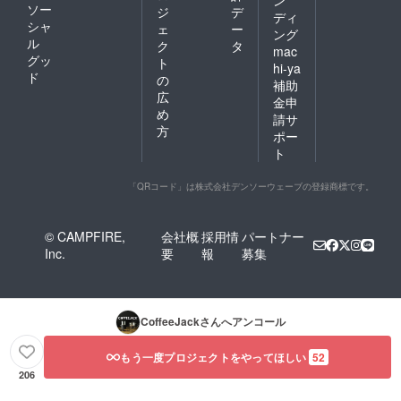
ソー
ジ
デ
ディ
には、投稿が必要なので
シャ
ェ
ー
ング
ル
す。ヘルプセンター内のリ
ク
タ
mac
グッ
ト
hi-ya
ンクを使用して何か問題が
ド
の
補助
発生した場合、私自身は今
広
金申
め
請サ
後1時間、このアップデート
方
ポー
を継続します。午後10時
ト
（日本時間）以降は、提出
「QRコード」は株式会社デンソーウェーブの登録商標です。
された内容を確認します。
ありがとうございました。
© CAMPFIRE,
会社概
採用情
パートナー
COFFEEJACKチーム
Inc.
要
報
募集
CoffeeJack
さんへアンコール
もう一度プロジェクトをやってほしい
52
206