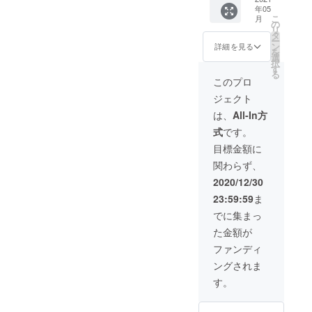
ん。 た
下記順
りませ
年05
円OFF
だし、
番にて
この段階に至るまで、私た
す。アンケートを提供する
ん。 た
こ
月
＊こち
輸入関
の
お名前
だし、
リ
らの価
ちが乗り越えなければなら
税につ
ことで、お客様の注文を見
タ
とお届
輸入関
ー
格には
いては
ン
け先を
詳細を見る
税につ
を
なかった課題をお伝えする
つけるための最も迅速な解
送料が
支援者
選
ローマ
いては
択
含まれ
様にて
す
字にて
支援者
ための最善の試みであると
決策を提供しています。注
る
ます。
別途ご
ご記入
このプロ
様にて
＊本品
負担と
いただ
お考えください。私たちは
意：この送信は、エクセル
別途ご
ジェクト
は海外
なりま
きます
負担と
からの
皆様をとても大切に思って
す。予
内のさまざまな検索を使用
ようご
は、
All-In方
なりま
発送と
めご了
協力く
す。予
式
です。
います。このマラソンの
して注文にリンクされま
なるた
承くだ
ださ
めご了
め、価
さい。
い： お
目標金額に
承くだ
ゴールに近づくために、皆
す。同様に、ソーシャルメ
格には
＊海外
名前 町
さい。
関わらず、
日本の
からの
名 番
様の助けを求めることは、
ディアチャンネル、コメン
＊別途
消費税
発送と
地・
2020/12/30
ご支援
は含ま
お恥ずかしいことですが、
なりま
ト、重複したメッセージの
号 建
いただ
23:59:59
ま
れてお
す。備
物名
いた場
何卒ご確認のほどよろしく
メールは役に立ちません。
りませ
考欄に
部屋番
でに集まっ
合、
ん。 た
下記順
号 市区
COFFE
お願いいたします。アシュ
私たちは基本的にあなたの
た金額が
だし、
番にて
町村 都
EJACK
輸入関
お名前
道府県
ファンディ
リー＆マシュー
懸念を解決したいと考えて
™ご支
税につ
とお届
郵便番
援時の
ングされま
いては
け先を
いますが、正しい情報がデ
号 例：
メール
支援者
ローマ
Taro
す。
アドレ
ジタル形式で提供された場
様にて
字にて
Yamad
スを備
別途ご
ご記入
a
考欄に
合にのみ、これを行うこと
負担と