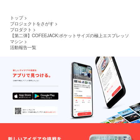
g 5F
号 建
Shibuy
解決することはできないと
物名
a-ku
部屋番
Tokyo
理解しています。
トップ
>
号 市区
150-
プロジェクトをさがす
>
COFFEEJACKプロジェクト
町村 都
0002
プロダクト
>
道府県
の大量配送は、しばらくの
郵便番
【第二弾】COFEEJACK:ポケットサイズの極上エスプレッソ
号 例：
マシン
>
間、私たちのリソースを消
Taro
活動報告一覧
Yamad
費してきました。しかし、
a
これはあなたが経験したか
Shibuy
a 2
もしれない損害が私たちに
Chome
−22−3
とって重要ではないという
Shibuy
a
ことを意味するものではあ
Higashi
りません。その逆で、非常
Buildin
g 5F
に重要です！私たちは解決
Shibuy
a-ku
策を提供することができま
Tokyo
150-
すが、まずは配送された商
0002
品のダメージの程度をより
よく理解する必要がありま