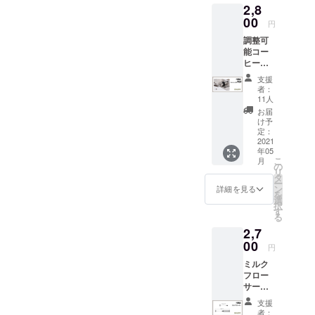
いただ
2,8
ンレス
が付属
いた場
にはキャッシュフローが重
部の支援者がアンケート送
鋼製計
00
します
合、
円
量コー
＊こち
要であることを強調したい
COFFE
信フォームにこのアドレス
調整可
ヒース
らの価
EJACK
能コー
クープ
のです。*ステップ1（対応
を記載していないことを意
格には
™ご支
ヒーグ
素材：
送料が
援時の
済み）*。クリスマス以降、
ライン
味します（迷惑メールフォ
ステン
含まれ
メール
支援
ダー
レス鋼
ます。
者：
アドレ
私たちは配送業者と密接に
ルダを確認してくださ
【33％
サイ
11人
＊本品
スを備
割引】
ズ：約
は海外
お届
連携しています。別の発送
考欄に
い）。また、メールの配信
定価
160mm
け予
からの
ご記入
4200円
x35mm
定：
ルートや、地域の郵便サー
を停止していることも、
発送と
くださ
より
2021
＊こち
なるた
い
年05
ビスをさらに最適化する方
1400円
メールが届かない原因のひ
らの価
め、価
こ
月
OFF 特
格には
の
格には
リ
法を探っています。残念な
とつです。サポートが必要
徴： -
送料が
タ
日本の
ー
ステン
含まれ
ン
詳細を見る
消費税
がら、その結果、小包の到
な場合は、過去に送信した
を
レス鋼
ます。
選
は含ま
択
素材、
＊本品
す
着に時間がかかる可能性が
メールに戻り、「配信停
れてお
る
高い品
は海外
りませ
2,7
ありますが、残りの資金を
質と耐
止」ボタンを再度クリック
からの
ん。 た
久性 -
00
発送と
だし、
円
最大限に活用するために、
して、再度配信することを
挽いた
なるた
輸入関
ミルク
コー
め、価
税につ
あらゆる方法でコストを削
お勧めします。これが、弊
フロー
ヒーを
格には
いては
サー
簡単に
日本の
減する必要があります。*ス
社がお客様にご連絡する唯
支援者
【36％
分配出
消費税
様にて
支援
割引】
テップ2（すでに実行済み）
来る革
一の方法です。住所調査の
は含ま
者：
別途ご