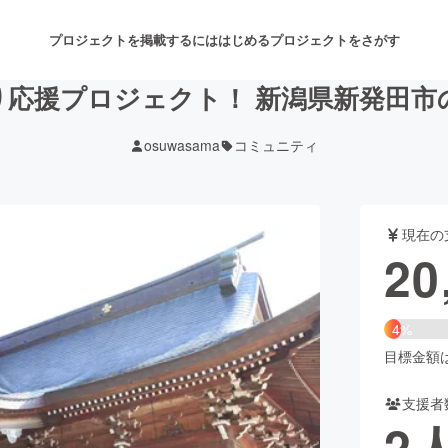
プロジェクトを掲載するには
はじめる
プロジェクトをさがす
り応援プロジェクト！ 新潟県新発田市
osuwasama
コミュニティ
注目のリターン
注目の新着プロジェクト
募集終了が近いプロジェクト
も
現在の
音楽
舞台・パフォーマンス
20
ゲーム・サービス開発
フード・飲食店
4%
書籍・雑誌出版
アニメ・漫画
目標金額は5
支援者
チャレンジ
ビューティー・ヘルスケ
2