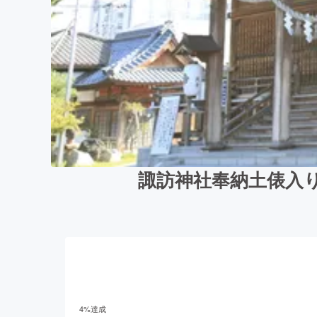
諏訪神社奉納土俵入
4
%達成