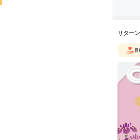
リターン
目