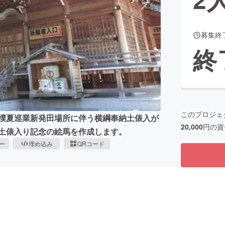
募集終
CAMPFIRE for Social Good
CAMPFIRE Creation
終
CAMPFIREふるさと納税
machi-ya
コミュニティ
このプロジェ
相撲夏巡業新発田場所に伴う横綱奉納土俵入が
20,000
円の資
納土俵入り記念の絵馬を作成します。
ピー
埋め込み
QRコード