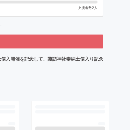
支援者数
2
人
た
土俵入開催を記念して、諏訪神社奉納土俵入り記念