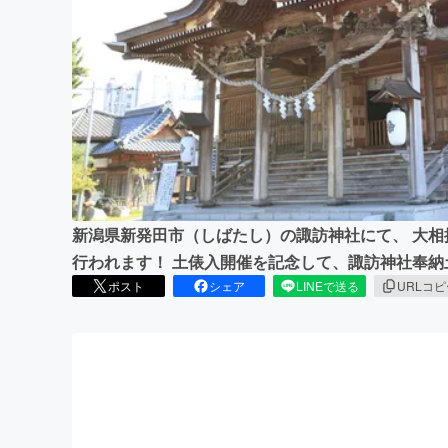
まちづくり・地域活性化
新潟県新発田市（しばたし）の諏訪神社にて、 大
行われます！ 土俵入開催を記念して、諏訪神社奉
ポスト
シェア
LINEで送る
URLコ