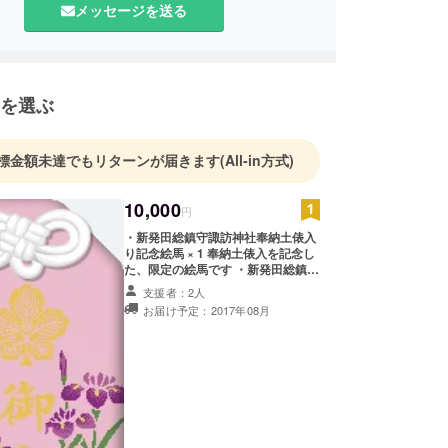
メッセージを送る
を選ぶ
標金額未達でもリターンが届きます
(All-in方式)
10,000
円
・新発田総鎮守諏訪神社奉納土俵入
り記念絵馬 × 1 奉納土俵入を記念し
た、限定の絵馬です ・新発田総鎮守
諏訪神社のあやめ柄のお守り×１ 新
支援者：2人
発田市を代表する花でもあるあやめ
お届け予定：2017年08月
の柄を施したお守りです。