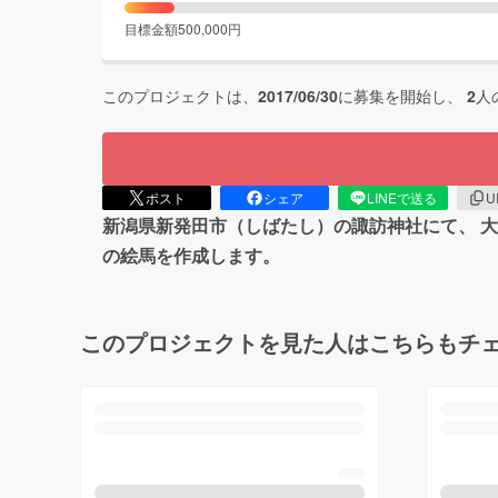
目標金額
500,000
円
このプロジェクトは、
2017/06/30
に募集を開始し、
2
人
ポスト
シェア
LINEで送る
U
新潟県新発田市（しばたし）の諏訪神社にて、 
の絵馬を作成します。
このプロジェクトを見た人はこちらもチ