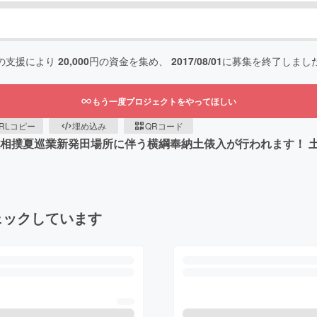
の支援により
20,000
円の資金を集め、
2017/08/01
に募集を終了しまし
もう一度プロジェクトをやってほしい
RLコピー
埋め込み
QRコード
大相撲夏巡業新発田場所に伴う横綱奉納土俵入が行われます！ 
ェックしています