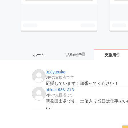
ホーム
活動報告
支援者
1
2
928yusuke
3件
の支援者です
応援しています！頑張ってください！
ebina19861213
2件
の支援者です
新発田出身です。土俵入り当日は仕事でい
い！