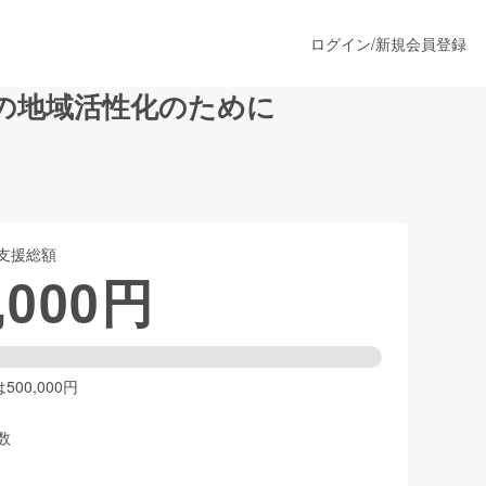
ログイン
/
新規会員登録
の地域活性化のために
うすぐ公開されます
支援総額
プロダクト
,000
円
ファッション
スポーツ
00,000円
数
ア
ソーシャルグッド
人