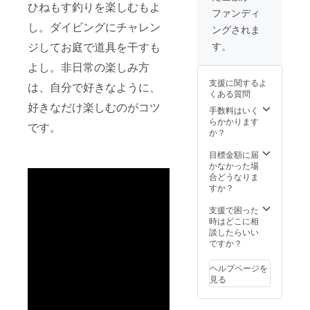
ひねもす釣りを楽しむもよ
ファンディ
し。ダイビングにチャレン
ングされま
ジしてお庭で道具を干すも
す。
よし。非日常の楽しみ方
支援に関するよ
は、自分で好きなように、
くある質問
好きなだけ楽しむのがコツ
手数料はいく
らかかります
です。
か？
目標金額に届
かなかった場
合どうなりま
すか？
支援で困った
時はどこに相
談したらいい
ですか？
ヘルプページを
見る