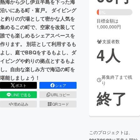
熱海から少し伊豆半島を下った海
沿いにある町・富戸。 ダイビング
まちづくり・地域活性化
6%
と釣りの穴場として密かな人気を
目標金額は
1,000,000円
集めるこの町で、空家を改装して
CAMPFIRE for Social Good
CAMPFIRE Creation
誰でも楽しめるシェアスペースを
CAMPFIREふるさと納税
machi-ya
コミュニティ
支援者数
作ります。 別荘として利用するも
4
人
よし、庭でBBQをするもよし、ダ
イビングや釣りの拠点とするもよ
し。自由な楽しみ方で海辺の町を
募集終了まで残
堪能しましょう！
り
ポスト
シェア
終了
LINEで送る
URLコピー
埋め込み
QRコード
このプロジェクトは、