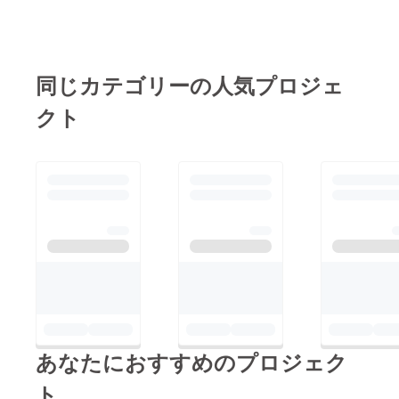
あと、Tシャツもデザ
た有意義な１時間でし
支援・拡散のほど、よ
インを作ってみまし
た。
ろしくお願いいたしま
た。まだまだ推敲が必
す。
要ですが、とりあえず
同じカテゴリーの人気プロジェ
現段階ではこんな感じ
クト
です。 明日はちょっ
と富戸に行ってきま
す。 地域の人と交流
してシェア別荘への理
解を深めてもらえれば
なあ、と思っていま
す。
あなたにおすすめのプロジェク
ト