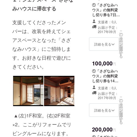
支援者の方全員
①「さざなみハ
のお名前を記載
みハウスに滞在する
ウス」の無料貸
させていただき
し切り券を7日分
ます。
プレゼントしま
支援してくださったメン
支援者：0人
す。 ②「さざな
お届け予定：
みハウス」のオ
バーは、改装を終えてシェ
こ
2017年09月
の
リジナルTシャツ
リ
タ
アスペースとなった「さざ
を１枚プレゼン
ー
ン
トします。
詳細を見る
を
なみハウス」にご招待しま
選
③「さざなみハ
択
す
ウス」のリビン
る
す。お好きな日程で遊びに
グルームに設置
100,000
予定のボードに
円
きてください。
支援者の方全員
①「さざなみハ
のお名前を記載
ウス」の無料貸
させていただき
し切り券を14日
ます。
分プレゼントし
支援者：0人
ます。 ②「さざ
お届け予定：
なみハウス」の
こ
2017年09月
の
オリジナルTシャ
リ
タ
ツを１枚プレゼ
ー
ン
ントします。
詳細を見る
を
▲(左)1F和室。(右)2F和室
選
③「さざなみハ
択
す
ウス」のリビン
る
×2。ここがリフォームでリ
グルームに設置
200,000
予定のボードに
円
ビングルームになります。
支援者の方全員