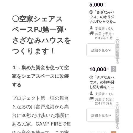
5,000
円
①「さざなみハ
〇空家シェアス
ウス」のオリジ
ナルTシャツを１
枚プレゼントし
ペースPJ第一弾･
支援者：0人
ます。 ②「さざ
お届け予定：
なみハウス」の
さざなみハウスを
こ
2017年09月
の
リビングルーム
リ
タ
に設置予定の
ー
つくります！
ン
ボードに支援者
詳細を見る
を
選
の方全員のお名
択
す
前を記載させて
る
いただきます。
１．集めた資金を使って空
10,000
円
家をシェアスペースに改装
①「さざなみハ
ウス」の無料貸
する
し切り券を１日
分プレゼントし
支援者：1人
ます。 ②「さざ
プロジェクト第一弾の舞台
お届け予定：
なみハウス」の
こ
2017年09月
の
となるのは富戸漁港から高
オリジナルTシャ
リ
タ
ツを１枚プレゼ
ー
台に30秒だけ歩いた場所に
ン
ントします。
詳細を見る
を
選
③「さざなみハ
択
ある民家。CAMP FIREで集
す
ウス」のリビン
る
グルームに設置
めた資金を使って、この家