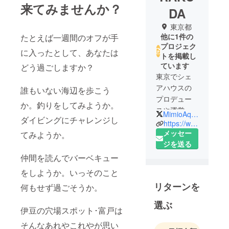
来てみませんか？
DA
東京都
他に1件の
たとえば一週間のオフが手
プロジェク
に入ったとして、あなたは
トを掲載し
ています
どう過ごしますか？
東京でシェ
アハウスの
誰もいない海辺を歩こう
プロデュー
か。釣りをしてみようか。
スや運営管
MimioAquarium
ダイビングにチャレンジし
理をやって
https://www.rakuda-sharehouse.com/
いる小さな
メッセー
てみようか。
会社です。
ジを送る
多様性・可
仲間を読んでバーベキュー
能性に富ん
をしようか。いっそのこと
だ社会の中
リターンを
何もせず過ごそうか。
で、これか
ら先のシェ
選ぶ
伊豆の穴場スポット･富戸は
アハウスっ
てどんなも
そんなあれやこれやが思い