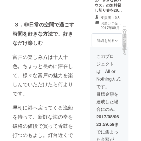
①「さざなみハ
のお名前を記載
ウス」の無料貸
させていただき
し切り券を28日
ます。
分プレゼントし
支援者：0人
ます。 ②「さざ
お届け予定：
３．非日常の空間で過ごす
なみハウス」の
こ
2017年09月
の
オリジナルTシャ
リ
時間を好きな方法で、好き
タ
ツを１枚プレゼ
ー
ン
ントします。
詳細を見る
なだけ楽しむ
を
選
③「さざなみハ
択
す
ウス」のリビン
る
グルームに設置
このプロ
富戸の楽しみ方は十人十
予定のボードに
ジェクト
色。ちょっと長めに滞在し
支援者の方全員
のお名前を記載
は、All-or-
て、様々な富戸の魅力を楽
させていただき
Nothing方式
ます。
しんでいただけたら何より
です。
です。
目標金額を
達成した場
早朝に港へ戻ってくる漁船
合にのみ、
を待って、新鮮な海の幸を
2017/08/06
23:59:59
ま
破格の値段で買って舌鼓を
でに集まっ
打つのもよし。灯台近くで
た金額が