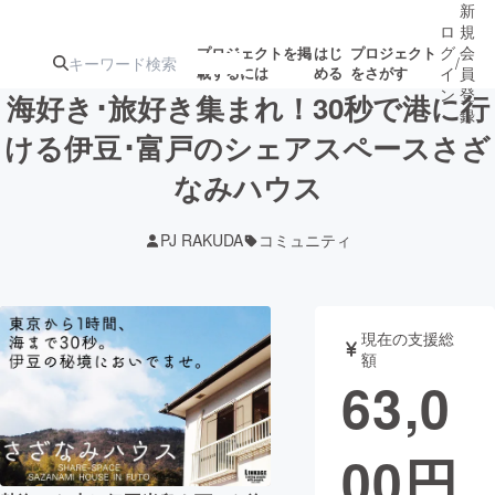
新
ロ
規
グ
会
プロジェクトを掲
はじ
プロジェクト
/
載するには
める
をさがす
イ
員
ン
登
海好き･旅好き集まれ！30秒で港に行
録
ける伊豆･富戸のシェアスペースさざ
なみハウス
人気のプロ
注目のリ
注目の新着プロ
募集終了が近いプ
もうすぐ公開
ジェクト
ターン
ジェクト
ロジェクト
されます
PJ RAKUDA
コミュニティ
アート・写真
音楽
現在の支援総
テクノロジー・ガジェット
ゲーム・サ
額
63,0
映像・映画
書籍・雑誌
00
円
ビジネス・起業
チャレンジ