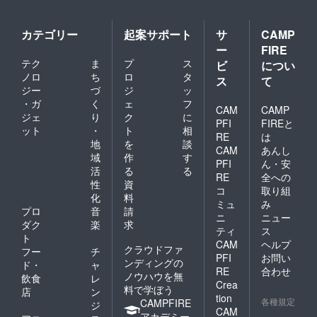
カテゴリー
起案サポート
サ
CAMP
ー
FIRE
テク
ま
プ
ス
ビ
につい
ノロ
ち
ロ
タ
ス
て
ジー
づ
ジ
ッ
・ガ
く
ェ
フ
CAM
CAMP
ジェ
り
ク
に
PFI
FIREと
ット
・
ト
相
RE
は
地
を
談
CAM
あんし
域
作
す
PFI
ん・安
活
る
る
RE
全への
性
資
コ
取り組
化
料
ミュ
み
プロ
音
請
ニ
ニュー
ダク
楽
求
ティ
ス
ト
CAM
ヘルプ
クラウドファ
フー
チ
PFI
お問い
ンディングの
ド・
ャ
RE
合わせ
ノウハウを無
飲食
レ
Crea
料で学ぼう
店
ン
tion
各種規定
CAMPFIRE
ジ
CAM
アカデミー