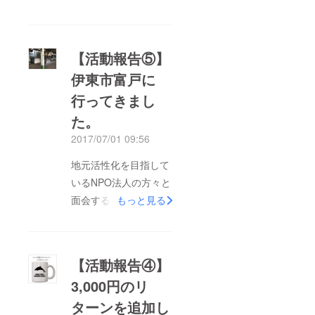
リリースの配信や自治
体、ローカルメディア
への売り込み、地元
【活動報告⑤】
NPO法人との面会な
伊東市富戸に
ど、地道に支援を呼び
行ってきまし
かけていますが、なか
なか思うように支援が
た。
集まっておらず、苦戦
2017/07/01 09:56
しているというのが正
地元活性化を目指して
直なところです。 空
いるNPO法人の方々と
家を活かして地域を活
面会するために富戸へ
もっと見る
性化させるというのが
行ってきました。朝4
このプロジェクトのコ
時半起床、10時着。な
ンセプトであり、ひと
ぜこんなに時間がか
つの成功事例として、
【活動報告④】
かったかというと、経
われわれの考える
3,000円のリ
費削減のためローカル
「シェア別荘」が成功
ターンを追加し
線を乗り継いでいった
すれば各地で同様の取