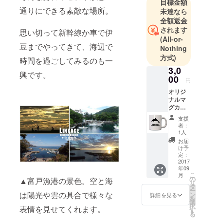
目標金額
のだろう？
通りにできる素敵な場所。
未達なら
そんな疑問
全額返金
を抱きなが
されます
思い切って新幹線か車で伊
ら何らかの
(All-or-
豆までやってきて、海辺で
答えを日々
Nothing
方式)
追求してい
時間を過ごしてみるのも一
ます。
3,0
興です。
00
CAMPFIRE
円
を通じてみ
オリジ
ナルマ
なさんとよ
グカッ
り良いシェ
プをプ
支援
ア・ライフ
レゼン
者：
ト！ ※
の在り方を
1人
デザイ
お届
見つけられ
ン制作
け予
ますよう
中！
定：
2017
に。
年09
こ
月
の
▲富戸漁港の景色。空と海
リ
タ
ー
は陽光や雲の具合で様々な
ン
詳細を見る
を
選
択
表情を見せてくれます。
す
る