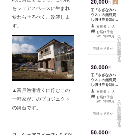
20,000
予定のボードに
円
支援者の方全員
をシェアスペースに生まれ
①「さざなみハ
のお名前を記載
ウス」の無料貸
させていただき
変わらせるべく、改装しま
し切り券を2日分
ます。
プレゼントしま
す。
支援者：1人
す。 ②「さざな
お届け予定：
みハウス」のオ
こ
2017年09月
の
リジナルTシャツ
リ
タ
を１枚プレゼン
ー
ン
トします。
詳細を見る
を
選
③「さざなみハ
択
す
ウス」のリビン
る
グルームに設置
30,000
予定のボードに
円
支援者の方全員
①「さざなみハ
のお名前を記載
ウス」の無料貸
させていただき
し切り券を3日分
ます。
▲富戸漁港近くに佇むこの
プレゼントしま
支援者：1人
す。 ②「さざな
お届け予定：
一軒家がこのプロジェクト
みハウス」のオ
こ
2017年09月
の
リジナルTシャツ
リ
の舞台です。
タ
を１枚プレゼン
ー
ン
トします。
詳細を見る
を
選
③「さざなみハ
択
す
ウス」のリビン
る
グルームに設置
50,000
予定のボードに
円
２．シェアスペース･さざな