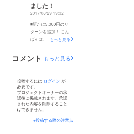
からです。ちょうど藤
ました！
り組みを広げていきた
沢あたりで登校中の中
いと思っています。な
2017/06/29 19:32
高生の集団が乗ってき
かなか静岡県伊東市富
■新たに3,000円のリ
て超満員の東海道本線
戸、という超ローカル
ターンを追加！ こん
を堪能しました('Д') さ
な場所でのリゾートの
ばんは。 もっと気軽
もっと見る
て、伊東駅で現地の不
イメージがつきづらい
にご支援いただければ
動産屋さんと合流して
のも苦戦の原因かもし
と思い、本日は3,000
車に乗せてもらい、富
コメント
もっと見る
れませんが、むしろ
円のリターンを追加し
戸に着くとすでにNPO
ローカル＝穴場だから
ました。 他のリター
法人の理事長と副理事
こそ、地域活性化につ
ン同様、さざなみハウ
長がお待ちでした。さ
なげるには良いモデル
投稿するには
ログイン
が
スに設置予定のボード
ざなみハウスの中を見
必要です。
だと考えています。
にお名前を記載させて
プロジェクトオーナーの承
せながらいろいろな話
ご支援の検討に際し不
認後に掲載されます。承認
いただくのに加え、オ
をして１時間余り。や
明な点があればお気軽
された内容を削除すること
リジナルマグカップを
はり地元の方々との連
はできません。
にご連絡ください。
プレゼントします。こ
携、取り組み自体をご
まだまだいろんな手を
※投稿する際の注意点
れで少しでもご支援が
理解いただくことが非
打っていきたいと思っ
伸びれば何よりです。
常に肝要だと思い知っ
ています。 どうかご