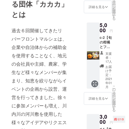
タ氏が
る団体「カカカ」
温度を
タ
すと大
ワー・
まつご
ー
セレク
上げて
ン
変嬉し
詳細を見る
更衣室
う」 鹿
を
トした
いくテ
選
いで
とは
がござ
児島県
択
甑島の
ントサ
す
す。 *本
いま
薩摩川
る
おすす
ウナ、
チケッ
す。 *購
内市出
5,0
め商品
サウナ
トは
入後、
身。
を直送
00
ストー
過去６回開催してきたリ
2021年
運営よ
円
1984年
いたし
ンにか
4月以降
りお礼
6月8日
c-2【旬
ます！
バーフロントマルシェは、
けたア
にご使
のメー
生ま
の柑橘
≪セッ
ロマ水
用にな
ル及び
れ。双
企業や自治体からの補助金
とフ
ト内容
が蒸発
れま
体験さ
子座 A
ルーツ
≫ ◆島
する
す。 *開
れる際
支援
型 猫
を使用することなく、地元
加工品
旅珈琲
音、蒸
催は川
者：
にの必
背・高
の詰め
ドリッ
気とア
17人
内川河
要な服
の会社員や主婦、農家、学
所恐怖
合わせ
プパッ
ロマの
川敷を
お届
装や注
症・焼
セッ
ク3袋
香りに
け予
予定し
生など様々なメンバーが集
意事項
酎 深夜
ト】 薩
◆大豆
定：
包まれ
ており
に関す
ラジオ
摩川内
2021
バター1
まり、知恵を絞りながらイ
る気持
ます。
るメー
好き 鹿
年01
の生産
個 ◆ア
ちよ
近くに
ルをさ
児島在
こ
月
者と消
ベントの企画から設営、運
ロエの
の
さ、火
シャ
せてい
住
リ
費者の
木立甘
タ
を囲ん
ワー・
ただき
ミュー
ー
営を行ってきました。徐々
想いを
酢1本
ン
でのお
詳細を見る
更衣室
ます。 *
ジシャ
を
丁寧に
ご協力
選
しゃべ
がござ
体験日
ン 手描
に参加メンバーも増え、川
択
繋ぐ
「東シ
す
りの楽
いま
時は実
きTシャ
る
「おひ
ナ海の
しさ、
す。 *購
内川の河川敷を使用した
施する
ツ屋
3,0
さまと
小さな
気づい
入後、
1ヶ月前
NECOZ
残り15
くだも
00
島ブラ
たら噴
様々なアイデアやリクエス
運営よ
円
から予
E
の」様
ンド株
き出て
りお礼
約可能
WORK
d-1【本