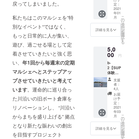
りの選
戻ってしまいました。
付（1名
頂けま
定：
ご注意
択が可
様
2021
すと大
くださ
能です
年01
分）】
変嬉し
い。 *有
ので以
私たちはこのマルシェを”特
こ
月
開催日
いで
の
効期限
下のプ
リ
２０２
す。 *施
タ
は、チ
ルダウ
別なイベント“ではなく、
ー
１／４
設内の
ン
ケット
詳細を見る
ンから
を
／１６
みで使
選
もっと日常的に人が集い、
がお手
選択く
択
（金）
用が可
す
元に届
ださ
る
１８：
遊び、過ごせる場として定
能で
いてか
い。店
5,0
００〜
す。 *チ
ら1年と
舗での
着させていきたいと強く思
SOKO
00
ケット
させて
受け取
円
KAKAK
金額を
頂きま
りは、
い、
年1回から毎週末の定期
b-
Aでライ
下回る
す。 *受
オープ
2【SUP
ブを行
商品を
け取り
ン後
マルシェへとステップアッ
体験（1
いま
購入し
は、郵
（2021
名様
す！！
た場
送もし
プさせていきたいと考えて
年2月を
支援
分）チ
お酒を
合、お
くは店
者：
予定）
ケッ
片手
います
。運命的に巡り合っ
釣りは
4人
舗での
から6ヶ
ト】 つ
に、河
出ませ
受け取
お届
月間を
いに
た川沿いの旧ボート倉庫を
川敷の
んので
け予
りの選
受取期
2021年
倉庫に
定：
ご注意
択が可
限とさ
リノベーションし、 “川沿い
4月から
2021
響き渡
くださ
能です
せてい
年03
川内川
る音楽
い。 *有
ので以
ただき
からまちを盛り上げる” 拠点
こ
月
でSUP
を一緒
の
効期限
下のプ
ます。
リ
が誰で
に楽し
タ
は、チ
ルダウ
となり新たな賑わいの創出
ー
も体験
みませ
ン
ケット
詳細を見る
ンから
を
できま
んか？
選
がお手
を目指すプロジェクト
選択く
択
す！ 保
出演
す
元に届
ださ