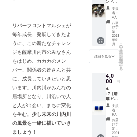
ンドリ
は、何
す。 薩
す。 常
cloud.n
人々が
お届け
ボン
だか笑
摩川内
に面白
et/
支援
訪れ
となり
×1】 鹿
顔にな
市で木
いと
者：
Instagr
る。 ※
ます。
児島の
る。 ゆ
工作家
4人
思った
am
記載の
※ご支援
作家の
るい絵
をして
ことを
お届
https://
金額は
リバーフロントマルシェが
をして
LINDO
の表情
いま
け予
胸にボ
www.in
送料込
いただ
リンド
は、癒
定：
す。 注
チボチ
stagra
毎年成長、発展してきたよ
み・税
く際
さんの
2021
しをも
文家具
木を
m.com/
込み価
に、ど
年01
オリジ
らえま
の製作
うに、この新たなチャレン
削って
kumogr
格で
こ
のリ
月
ナル
す。
の
をしな
おりま
am201
す。 ※
リ
ターン
の”リン
https://
ジも薩摩川内市のみなさん
タ
がら イ
す。 た
3/ 大阪
商品の
ー
も『上
ドリボ
minne.c
ン
ベント
詳細を見る
まに、
の南に
お受け
を
乗せ支
をはじめ、カカカのメン
ン”で
om/@to
選
向け
マル
ある小
取り
択
援』を
す。 ヘ
raneko-
す
に、動
シェな
さな工
は、郵
る
するこ
バー、関係者の皆さんと共
アアレ
t/profile
物の人
どのイ
房で、
送のみ
とがで
4,0
ンジの
※記載の
形やブ
ベント
指輪や
に、成長していきたいと思
となり
きま
ポイン
00
金額は
ローチ
に参加
円
表札、
ます。
す。 ご
トに◎
送料込
などの
してお
います。川内川がみんなの
看板ま
※郵送は
都合許
d-
ラフに
み・税
を作っ
りま
で幅広
出店者
す場合
17【瑠
まとめ
込み価
居場所となり、川沿いで人
ていま
す、 見
く金属
からの
は、リ
璃 ピア
たスタ
格で
す。 常
かけま
作品を
お届け
ターン
ス スク
イルに
と人が出会い、まちに変化
す。 ※
に面白
したら
支援
製作
となり
の額に
エア
も目を
商品写
いと
者：
覗いて
中。 空
ます。
上乗せ
を生む。
少し未来の川内川
(1cm
引くデ
真はイ
9人
思った
見て下
に浮か
※ご支援
して、
角）<イ
ザイン
メージ
ことを
お届
さい。
ぶ雲の
をして
の風景を一緒に描いていき
ご支援
ヤリン
です！
です。
け予
胸にボ
※記載の
ように
いただ
頂けま
グ>
https://
定：
指定は
チボチ
金額は
ましょう！
ふんわ
く際
すと大
×1】 陶
2021
www.in
できま
木を
送料込
りとし
に、ど
変嬉し
年01