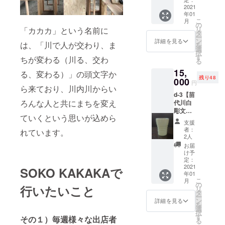
（フ
思って
日時の
なる場
はじめ
ドル作
2021
す。 ご
ルーツ
いるよ
予約
合がご
CMソン
年01
家さん
協力
ソース
りも
フォー
こ
ざいま
月
グの製
yonayo
「JOY
の
または
ずっと
ムをお
リ
す。変
「カカカ」という名前に
作や、
naから
」様
タ
飲料な
気持ち
送りい
ー
更と
映像の
お届
https://
ン
ど） ※
詳細を見る
いいで
は、「川で人が交わり、ま
たしま
を
なった
ナレー
け。 癒
www.in
選
セット
す
すの
択
場合は
ション
しの灯
stagra
す
内容は
ちが変わる（川る、交わ
よー！
で、希
る
いただ
など、
りやお
m.com/
収穫状
！ 今回
望する
いた
活動は
15,
祝いご
makiyaj
る、変わる）」の頭文字か
況など
は、川
日時を
メール
ライブ
残り48
との灯
000
oy/ ※送
により
円
内川繋
記入い
アドレ
だけに
り、生
ら来ており、川内川からい
料は重
変更す
がりと
ただけ
スにご
とどま
d-3【苗
活のあ
量が大
る場合
いうこ
ますと
連絡を
ろんな人と共にまちを変え
らな
代川白
らゆる
きい
がござ
とで、
幸いで
させて
い。 ※
彫文
場面に
為、申
いま
川内川
す。 *気
ていくという思いが込めら
いただ
ご支援
カッ
そっと
し訳あ
す。 ご
支援
の上流
候に
きま
をして
プ】
寄り添
りませ
協力
者：
れています。
にある
よっ
す。予
いただ
400年続
えるよ
んが着
2人
「おひ
鹿児島
て、急
めご了
く際
く薩摩
うなア
払いと
さまと
お届
県伊佐
遽日程
承くだ
に、ど
焼の流
ロマ
なりま
け予
くだも
市を拠
変更と
さい。 *
のリ
派、苗
キャン
定：
す。ご
の」様
点
なる場
当日
ターン
代川焼
2021
ドルで
注意く
SOKO KAKAKAで
https://
に”フィ
合がご
キャン
年01
も『上
の白彫
す。 ご
ださ
www.oh
ンラン
こ
ざいま
月
セルを
乗せ支
文カッ
協力
の
い。 ※
isamak
行いたいこと
ド政府
リ
す。変
された
援』を
プを 荒
「yona
タ
記載の
udamo
観光局
ー
更と
場合
するこ
木陶窯
yona」
ン
金額は
詳細を見る
no.com/
公認サ
を
なった
は、返
とがで
15代代
様
選
税込み
※記載の
ウナア
択
場合は
金でき
きま
表荒木
https://
す
価格で
金額は
その１）毎週様々な出店者
ンバサ
る
いただ
ません
す。 ご
秀樹氏
www.in
す。 *受