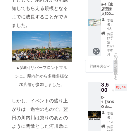
金額を
a-4【出
都合許
下回る
知してもらえる規模となる
店品購
す場合
商品を
入500円
は、リ
購入し
までに成長することができ
分チ
ターン
た場
支援
ケット
の額に
合、お
ました。
者：
×10枚】
上乗せ
釣りは
4人
※ご支援
して、
出ませ
お届
をして
ご支援
んので
け予
いただ
頂けま
定：
ご注意
く際
2021
すと大
くださ
年01
に、ど
変嬉し
い。 *有
こ
月
のリ
いで
の
効期限
リ
ターン
す。 *施
タ
は、チ
ー
も『上
設内の
ン
ケット
詳細を見る
▲第6回リバーフロントマル
を
乗せ支
みで使
選
がお手
択
援』を
用が可
す
シェ。県内外から多種多様な
元に届
る
するこ
能で
いてか
3,5
とがで
70店舗が参加しました。
す。 *チ
ら1年と
残り36
きま
00
ケット
させて
円
す。 ご
金額を
頂きま
b-
都合許
下回る
す。 *受
しかし、イベントの盛り上
1【SOK
す場合
商品を
け取り
O de
は、リ
購入し
がりは一過性のもので、翌
は、郵
LIVE 早
ターン
た場
送もし
支援
割チ
の額に
日の川内川は祭りのあとの
合、お
くは店
者：
ケット
上乗せ
釣りは
14人
舗での
ように閑散とした河川敷に
ワンド
して、
出ませ
受け取
お届
リンク
ご支援
んので
け予