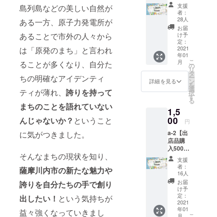
付】支
建設計
支援
島列島などの美しい自然が
援金は
者：
株式会社タ
全て
28人
ある一方、原子力発電所が
「SOK
ウンキッチ
お届
O
け予
あることで市外の人々から
KAKAK
定：
A」の用
2021
は「原発のまち」と言われ
年01
途変更
こ
月
ることが多くなり、自分た
費・建
の
リ
築工事
タ
ー
ちの明確なアイデンティ
費用に
ン
詳細を見る
を
活用さ
選
ティが薄れ、
誇りを持って
択
せて頂
す
る
きま
まちのことを語れていない
1,5
す！プ
ロジェ
00
んじゃないか？
ということ
円
クト完
a-2【出
に気がつきました。
了後に
店品購
御礼の
入500円
メッ
そんなまちの現状を知り、
分チ
セージ
支援
ケット
を送付
者：
薩摩川内市の新たな魅力や
×1枚】
させて
16人
※ご支援
頂きま
お届
誇りを自分たちの手で創り
をして
す！
け予
いただ
定：
出したい！
という気持ちが
く際
2021
年01
に、ど
益々強くなっていきまし
こ
月