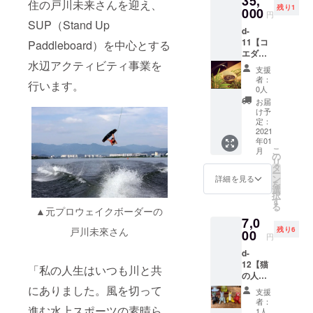
35,
oud.co
住の戸川未来さんを迎え、
ただき
連絡を
残り1
房で、
000
作者の
m/go-
ます。
円
させて
メタル
温もり
SUP（Stand Up
wakam
いただ
d-
ハンド
を感じ
atsu ※
きま
11【コ
Paddleboard）を中心とする
クラフ
ていた
記載の
す。 *万
エダカ
トを制
だきた
金額は
が一
水辺アクティビティ事業を
リテ
作され
いで
送料込
支援
キャン
コー
ている
す。 ≪
み・税
者：
セルさ
行います。
ヒー
Studio
商品内
0人
込み価
れる場
セッ
Cloud様
容≫ ◆
格で
お届
合は、
ト】 銅
より出
真鍮の
け予
す。 *受
返金で
板でで
品をい
定：
マド
け取り
きませ
きた
2021
ただき
ラー×1
は、郵
んので
年01
コー
まし
＜協力
送もし
ご了承
こ
月
ヒード
た。 一
の
＞
くは店
くださ
リ
リッ
つ一つ
タ
「Studi
舗での
い。 *開
ー
パー。
丁寧に
ン
o
詳細を見る
受け取
催は薩
を
鹿児島
金属を
選
Cloud」
りの選
摩川内
択
県出水
叩いて
す
様 HP
択が可
市の川
る
市出
▲元プロウェイクボーダーの
作った
http://st
能です
内川河
7,0
身、現
マド
udio-
ので以
川敷を
戸川未來さん
残り6
在は大
00
ラー、
cloud.n
下のプ
円
予定。
阪・阿
作者の
et/
ルダウ
シャ
d-
倍野に
温もり
Instagr
ンから
ワー・
12【猫
ある小
を感じ
「私の人生はいつも川と共
am
選択く
更衣室
の人形
さな工
ていた
https://
ださ
有りま
（小）
房で、
にありました。風を切って
だきた
www.in
い。店
支援
す。 *申
×1】 薩
メタル
いで
stagra
者：
舗での
込後、
進む水上スポーツの素晴ら
摩川内
ハンド
す。 ≪
1人
m.com/