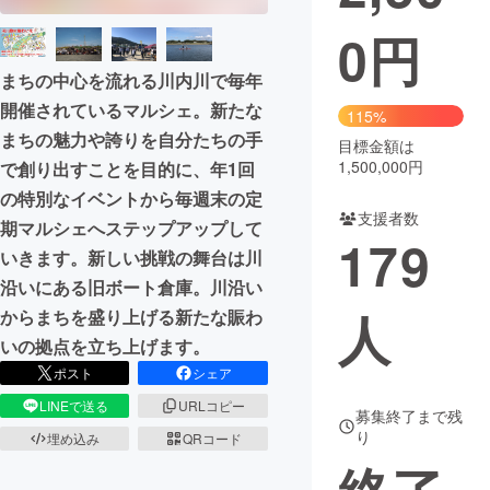
0
円
まちづくり・地域活性化
まちの中心を流れる川内川で毎年
開催されているマルシェ。新たな
CAMPFIRE for Social Good
CAMPFIRE Creation
115%
まちの魅力や誇りを自分たちの手
CAMPFIREふるさと納税
machi-ya
コミュニティ
目標金額は
1,500,000円
で創り出すことを目的に、年1回
の特別なイベントから毎週末の定
支援者数
期マルシェへステップアップして
179
いきます。新しい挑戦の舞台は川
沿いにある旧ボート倉庫。川沿い
人
からまちを盛り上げる新たな賑わ
いの拠点を立ち上げます。
ポスト
シェア
LINEで送る
URLコピー
募集終了まで残
り
埋め込み
QRコード