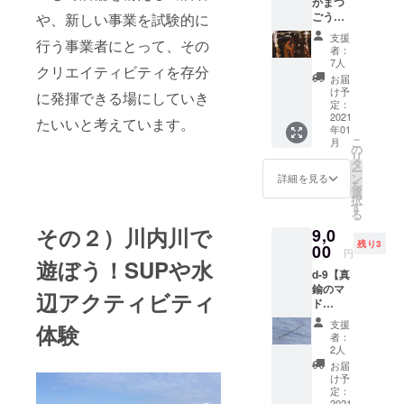
かまつ
す！ 今
す。 ご
kojima
より直
ます。
当日
をして
ごうの
や、新しい事業を試験的に
回のプ
都合許
※記載の
接お送
キャン
いただ
ライブ
ロジェ
す場合
金額は
りさせ
支援
セルを
く際
行う事業者にとって、その
音源※非
クトの
は、リ
送料込
ていた
者：
された
に、ど
売品
為に、
ターン
み・税
7人
だきま
場合
のリ
クリエイティビティを存分
※@201
特別に
の額に
込み価
す。
お届
は、返
ターン
9.11.10
描いて
上乗せ
格で
け予
に発揮できる場にしていき
金でき
も『上
】 2019
いただ
定：
して、
す。 *受
ません
乗せ支
年11月
2021
きまし
ご支援
け取り
たいいと考えています。
のでご
援』を
年01
10日
た。 ご
頂けま
は、郵
了承く
するこ
こ
月
「リ
協力
の
すと大
送もし
ださ
とがで
リ
バーフ
「わか
タ
変嬉し
くは店
い。
きま
ー
ロント
まつご
ン
いで
舗での
詳細を見る
す。 ご
を
ナイ
う」様
選
す。 *希
受け取
都合許
択
ト」に
https://
す
望する
りの選
す場合
る
て 披露
soundcl
時間帯
択が可
は、リ
その２）川内川で
9,0
された
oud.co
を備考
能です
ターン
残り3
ライブ
00
m/go-
欄に記
ので以
円
の額に
音源を
遊ぼう！SUPや水
wakam
入くだ
下のプ
上乗せ
d-9【真
限定10
atsu ※
さい。
ルダウ
して、
鍮のマ
枚お届
記載の
定員に
ンから
辺アクティビティ
ご支援
ド
けいた
金額は
達しま
選択く
頂けま
ラー】
しま
送料込
したら
ださ
支援
体験
すと大
真鍮で
す。 ≪
み・税
本文上
い。店
者：
変嬉し
できた
内容≫
込み価
2人
でお知
舗での
いで
マド
6曲MC
格で
らせす
受け取
お届
す。
ラー。
まるま
す。 *受
け予
る予定
りは、
鹿児島
る録
定：
け取り
です
オープ
県出水
2021