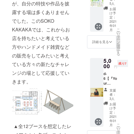
望する
ダー
が、自分の特技や作品を披
金額は
のメー
記載の
5人
りの選
せてい
お時間
2021】
送料込
ル及び
金額は
択が可
お届
ただき
を選択
露する場は多くありません
鹿児島
み・税
会場に
送料込
け予
能です
ます。
いただ
市の紙
込み価
定：
関する
み・税
ので以
※郵送の
でした。このSOKO
き、備
版画・
2021
格で
メール
込み価
下のプ
場合は
考欄に
年01
デザイ
す。 ※
をさせ
格で
ルダウ
出店者
KAKAKAでは、これからお
こ
月
ご記入
ナーの
商品は
の
ていた
す。 ※
ンから
からの
リ
くださ
中原み
ご支援
タ
だきま
商品は
店を持ちたいと考えている
選択く
お届け
ー
い。 ①
おさん
をいた
ン
す。 *開
ご支援
詳細を見る
ださ
となり
を
10:00〜
が作る
だいて
方やハンドメイド雑貨など
選
催当日
をいた
い。店
ます。
択
12:00
2021カ
からの
す
は、お
だいて
舗での
る
②
の販売をしてみたいと考え
レン
制作と
礼の
から、
受け取
13:00〜
5,0
ダーで
なる
メール
12月以
りは、
ている方々の新たなチャレ
15:00
残り7
す。 B3
00
為、12
と本人
降のお
オープ
円
③
サイズ
月以降
確認を
渡しと
ン後
ンジの場として応援してい
15:30〜
d-
一枚に
のお渡
持って
なりま
（2021
17:30
6【『Yo
１年分
しとな
入場を
す。 *受
年2月を
きます。
ご協力
ur
のカレ
りま
確認さ
け取り
予定）
「林峻
Songs
ンダー
す。 *受
せてい
は、郵
から6ヶ
支援
平」様
』と
が載っ
け取り
ただき
送もし
者：
月間を
・九州
『Life』
ていま
は、郵
3人
ます。
くは店
受取期
初アウ
アルバ
す。※デ
送もし
紙媒体
舗での
お届
限とさ
トドア
ム。
ザイン
くは店
け予
でのチ
受け取
せてい
サウナ
CD2
はイ
定：
舗での
ケット
りの選
ただき
イベン
枚】 鹿
2021
メージ
受け取
の発券
択が可
ます。
年01
ト「サ
児島県
です。
りの選
はござ
能です
※郵送の
こ
月
▲全12ブースを想定したレ
ウナー
在住。
https://
の
択が可
いませ
ので以
場合は
リ
ワン
シン
mionak
タ
能です
んので
下のプ
出店者