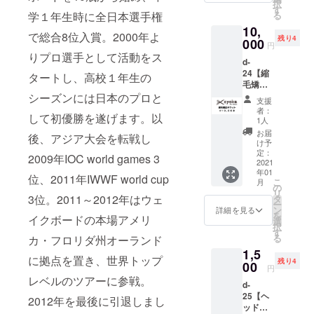
格で
お届け
択
きま
に、ど
ご協力
薩摩川
す
月中旬
りなの
す。 ※
となり
学１年生時に全日本選手権
る
す。 ご
のリ
のお声
内市が
までに
で釉調
商品は
ます。
都合許
10,
ターン
がけを
もっと
受付番
が微妙
で総合8位入賞。2000年よ
ご支援
※ご支援
す場合
残り4
も『上
いただ
000
楽し
号を記
に異な
円
をいた
をして
は、リ
乗せ支
き、
く、市
載のチ
りプロ選手として活動をス
りま
だいて
いただ
ターン
d-
援』を
パーマ
外から
ケット
す。 ※
からの
く際
の額に
24【縮
するこ
カット
タートし、高校１年生の
も足を
メール
記載の
制作と
に、ど
上乗せ
毛矯正
とがで
のチ
運んで
を送付
金額は
なる
のリ
して、
チケッ
シーズンには日本のプロと
きま
ケット
もらえ
いたし
送料込
支援
為、1月
ターン
ご支援
ト】 薩
す。 ご
を出品
る街に
ます。 *
者：
み・税
以降の
も『上
して初優勝を遂げます。以
頂けま
摩川内
都合許
いただ
なる
1人
チケッ
込み価
お渡し
乗せ支
すと大
市平佐
す場合
きまし
様、応
トメー
お届
格で
となり
後、アジア大会を転戦し
援』を
変嬉し
町にあ
は、リ
た！
援して
け予
ルを受
す。 ※
ます。
するこ
いで
る 美容
ターン
https://
定：
おりま
取後、
2009年IOC world games 3
商品は
※出店者
とがで
す。
室
2021
の額に
cyokah
す。 *記
購入者
ご支援
からの
きま
年01
「cyok
上乗せ
airsalo
載の金
位、2011年IWWF world cup
様から
をいた
郵送の
こ
す。 ご
月
a hair
して、
n.com
の
額は税
cyoka
だいて
お届け
リ
都合許
salon」
3位。2011～2012年はウェ
ご支援
＜出品
タ
込み価
hair
からの
となり
ー
す場合
様から
頂けま
者コメ
ン
格で
詳細を見る
salon様
制作と
ます。
を
は、リ
イクボードの本場アメリ
ご協力
すと大
ント＞
選
す。 *購
へ予約
なる
択
ターン
のお声
変嬉し
薩摩川
す
入後、1
をお願
為、1月
る
カ・フロリダ州オーランド
の額に
がけを
いで
内市が
月中旬
いいた
以降の
上乗せ
1,5
いただ
す。
もっと
までに
しま
お渡し
に拠点を置き、世界トップ
して、
残り4
き、縮
00
楽し
受付番
す。 *
円
となり
ご支援
毛矯正
く、市
号を記
レベルのツアーに参戦。
キャン
ます。
頂けま
d-
のチ
外から
載のチ
セルを
※出店者
すと大
25【ヘ
ケット
も足を
2012年を最後に引退しまし
ケット
された
からの
変嬉し
ッド
を出品
運んで
メール
場合
郵送の