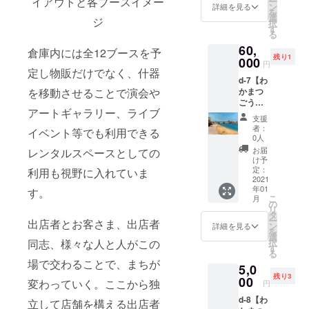
イアウトと各ブースイメー
ー
ダーラ
ガーソ
ahara.c
ン
ので以
詳細を見る
ご注意
ルダウ
からの
を
ンド」
ングラ
om ※記
選
下のプ
くださ
ンから
ジ
お届け
択
主催 ・
イター
載の金
す
ルダウ
い。 *気
選択く
となり
る
フィン
の コジ
額は送
ンから
候に
ださ
ます。
60,
ランド
マサト
料込
選択く
倉庫内には全12ブースを予
よっ
い。店
残り1
政府観
コさん
000
み・税
ださ
て、急
舗での
円
光局公
からお
定し物販だけでなく、什器
込み価
い。店
遽日程
受け取
d-7【わ
認サウ
届け。
格で
舗での
変更と
りは、
かまつ
を移動させることで演会や
ナアン
柔らか
す。 ※
受け取
なる場
オープ
ごうの
バサ
い歌声
商品写
りは、
合がご
ン後
アートギャラリー、ライブ
パステ
ダー ・
と空気
真はイ
オープ
ざいま
（2021
支援
ル画
伊佐市
感の素
メージ
ン後
者：
す。変
年2月を
イベント等でも利用できる
原画】
地域お
敵な曲
です。
0人
（2021
更と
予定）
薩摩川
こし協
が詰
指定は
年2月を
お届
レンタルスペースとしての
なった
から6ヶ
内市出
力隊 ※
まった
できま
け予
予定）
場合は
月間を
身の
ご支援
アルバ
定：
せんの
利用も視野に入れていま
から6ヶ
いただ
受取期
アー
2021
をして
ムで
で予め
月間を
いた
限とさ
年01
ティス
す。
いただ
す。 ご
ご了承
受取期
メール
せてい
こ
月
ト「わ
く際
協力
の
くださ
限とさ
アドレ
ただき
リ
かまつ
に、ど
「コジ
タ
い。 ※
せてい
スにご
ます。
ー
出店者とお客さま、出店者
ごう」
のリ
マサト
ン
出店者
詳細を見る
ただき
連絡を
※郵送の
を
氏によ
ターン
コ」様
選
郵送の
ます。
させて
場合は
択
同志、様々な人と人がこの
るパス
も『上
https://
す
お届け
※郵送の
いただ
出店者
る
テル画
乗せ支
pop123
となり
場合は
きま
からの
場で交わることで、まちが
5,0
を 限定
援』を
cava.wi
ます。
出店者
す。予
お届け
残り3
１名様
00
するこ
xsite.co
※商品の
変わっていく。ここから独
からの
円
めご了
となり
にお届
とがで
m/sato
発送は
お届け
承くだ
ます。
d-8【わ
けしま
きま
ko-
立して店舗を構える出店者
出品者
となり
さい。 *
※ご支援