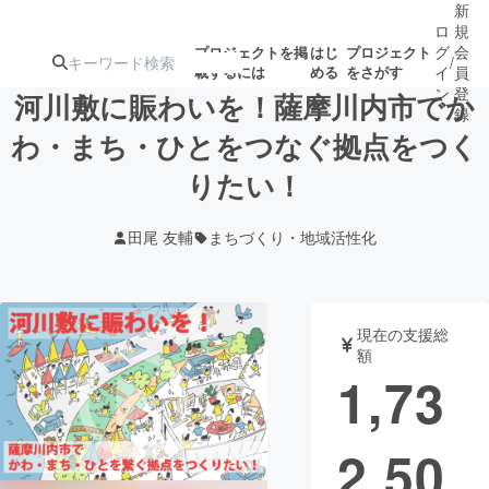
新
ロ
規
グ
会
プロジェクトを掲
はじ
プロジェクト
/
載するには
める
をさがす
イ
員
ン
登
河川敷に賑わいを！薩摩川内市でか
録
わ・まち・ひとをつなぐ拠点をつく
りたい！
人気のプロ
注目のリ
注目の新着プロ
募集終了が近いプ
もうすぐ公開
ジェクト
ターン
ジェクト
ロジェクト
されます
田尾 友輔
まちづくり・地域活性化
アート・写真
音楽
現在の支援総
テクノロジー・ガジェット
ゲーム・サ
額
1,73
映像・映画
書籍・雑誌
2,50
ビジネス・起業
チャレンジ