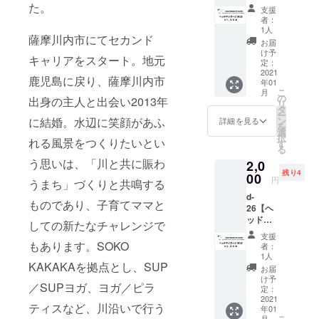
いで
マッ
た。
いただ
もらえ
を送付
は、返
支援
お届け
す。
サージ
きまし
る街に
いたし
者：
金でき
となり
20分】
た！
なる
1人
ます。 *
ません
ます。
薩摩川内市にてセカンド
※株式会
https://
様、応
チケッ
お届
のでご
社
cyokah
援して
け予
トメー
了承く
キャリアをスタート。地元
TANAK
airsalo
定：
おりま
ルを受
ださ
A、
2021
n.com
す。 *記
取後、
い。
鹿児島に戻り、薩摩川内市
年01
Dr.drive
＜出品
載の金
購入者
こ
月
267川内
者コメ
の
額は税
出身の主人と出会い2013年
様から
リ
店ssを
ント＞
タ
込み価
cyoka
ー
ご利用
薩摩川
に結婚。水辺に笑顔があふ
ン
格で
詳細を見る
hair
を
される
内市が
選
す。 *デ
salon様
択
れる風景をつくりたいとい
方限定
もっと
す
ジタル
へ予約
る
での提
楽し
パーマ
をお願
う思いは、「川と共に賑わ
2,0
供とな
く、市
とする
いいた
残り4
りま
00
外から
際は店
しま
円
うまち」づくりと共鳴する
す。 薩
も足を
舗にて
す。 *
d-
摩川内
運んで
別途
キャン
ものであり、子育てママと
26【ヘ
市中郷
もらえ
1,500円
セルを
ッド
町の株
る街に
しての新たなチャレンジで
徴収い
された
マッ
式会社
なる
たしま
場合
支援
サージ
TANAK
もあります。SOKO
様、応
す。 *購
者：
は、返
30分】
A、
援して
1人
入後、1
金でき
KAKAKAを拠点とし、SUP
※株式会
Dr.drive
おりま
月中旬
お届
ません
社
267川内
す。 *記
け予
までに
のでご
／SUPヨガ、ヨガ／ピラ
TANAK
店ss内
定：
載の金
受付番
了承く
A、
2021
に 年明
額は税
号を記
ださ
ティスなど、川沿いで行う
年01
Dr.drive
け1月に
込み価
載のチ
い。
こ
月