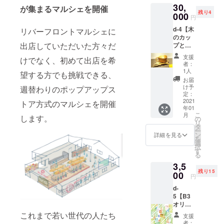
送料込
ダー”と
いた
のでご
30,
都合許
から限
stagra
が集まるマルシェを開催
け取り
み・税
して活
メール
了承く
残り4
す場合
定50個
000
m.com/
は、郵
込み価
円
躍され
アドレ
ださ
は、リ
で出品
kimneal
送もし
格で
ている
スにご
い。
d-4【木
ターン
いただ
リバーフロントマルシェに
young/
くは店
す。 ※
林峻平
連絡を
のカッ
の額に
きまし
※記載の
舗での
賞味期
さんに
させて
出店していただいた方々だ
プとス
上乗せ
た。 ＜
金額は
受け取
限は商
ご協力
いただ
プーン
して、
サイズ
送料込
りの選
品それ
支援
いただ
けでなく、初めて出店を希
きま
セッ
ご支援
＞幅8.7
み・税
択が可
者：
ぞれに
き薩摩
す。予
ト】 鹿
頂けま
㎝、高
込み価
1人
能です
記載が
望する方でも挑戦できる、
川内で
めご了
児島出
すと大
さ11㎝
格で
ので以
お届
ござい
テント
承くだ
身の木
変嬉し
＜ご協
す。 ※
け予
下のプ
週替わりのポップアップス
ます。
サウナ
さい。 *
工作
いで
力＞ 苗
定：
商品写
ルダウ
※商品の
を体験
当日
家、風
2021
す。 *開
代川焼
トア方式のマルシェを開催
真はイ
ンから
発送は
できる
キャン
年01
間信秀
催は川
玉明山
メージ
選択く
出品者
こ
ことに
月
セルを
氏によ
します。
内川河
１５
の
です。
ださ
より直
リ
なりま
された
る イヌ
川敷の
代 荒
タ
指定は
い。店
接お送
ー
した！
場合
マキの
本プロ
木秀樹
ン
できま
詳細を見る
舗での
りさせ
を
開催日
は、返
カップ
ジェク
日本伝
選
せんの
受け取
ていた
択
は2021
金でき
とソー
トの対
統工芸
す
で予め
りは、
だきま
る
年3月20
ません
サーと
象倉庫
士会会
ご了承
オープ
す。
日
のでご
3,5
ティー
での開
員、日
くださ
ン後
（土）
了承く
残り15
スプー
00
催を予
本陶芸
い。 *受
（2021
円
を予定
ださ
ンを 限
定して
美術協
け取り
年2月を
してい
い。
d-
定５つ
おりま
会会員
は、郵
予定）
ます！
5【B3
お届け
す。 *購
http://ar
送もし
から6ヶ
以下の
オリジ
いたし
入後、
akitoyo.
くは店
月間を
時間帯
ナルカ
ます。
運営よ
jp/index
これまで若い世代の人たち
舗での
受取期
支援
から希
レン
※記載の
りお礼
.html ※
受け取
者：
限とさ