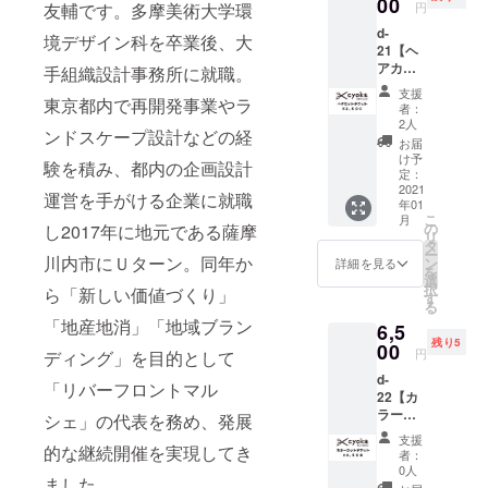
00
れてい
い。 ※
下のプ
円
友輔です。多摩美術大学環
から、
舗での
取り
ピアス
て、凛
商品は
ルダウ
12月以
受け取
は、郵
d-
（イヤ
とした
ご支援
境デザイン科を卒業後、大
ンから
降のお
りの選
送のみ
21【ヘ
リン
雰囲気
をいた
選択く
渡しと
択が可
となり
アカッ
グ）で
手組織設計事務所に就職。
や 絵付
だいて
ださ
なりま
能です
ます。
トチ
す。 日
けの作
から、
い。店
支援
す。 *受
ので以
※郵送は
ケッ
東京都内で再開発事業やラ
置市美
品はと
12月以
者：
舗での
け取り
下のプ
出店者
ト】 薩
山にて
ても魅
2人
降のお
受け取
は、郵
ルダウ
ンドスケープ設計などの経
からの
摩川内
食器や
力的で
渡しと
お届
りは、
送もし
ンから
お届け
市平佐
花器な
す。
け予
なりま
オープ
くは店
験を積み、都内の企画設計
選択く
となり
町にあ
ど日用
定：
https://
す。 ※
ン後
舗での
ださ
ます。
る 美容
2021
の器を
masan
郵送の
運営を手がける企業に就職
（2021
受け取
い。店
※ご支援
年01
室
制作さ
orijo.tu
場合、
年2月を
りの選
こ
舗での
月
をして
「cyok
れてい
の
mblr.co
し2017年に地元である薩摩
色はお
予定）
択が可
リ
受け取
いただ
a hair
て、凛
タ
m ◆商
選びに
から6ヶ
能です
ー
りは、
く際
salon」
川内市にＵターン。同年か
とした
ン
品内容
詳細を見る
なれま
月間を
ので以
を
オープ
に、ど
様から
雰囲気
選
瑠璃 ピ
せんの
受取期
下のプ
択
ン後
のリ
ら「新しい価値づくり」
ご協力
や 絵付
す
アス ス
で予め
限とさ
ルダウ
る
（2021
ターン
のお声
けの作
クエア
ご了承
せてい
ンから
「地産地消」「地域ブラン
年2月を
も『上
6,5
がけを
品はと
(1cm
くださ
ただき
選択く
予定）
乗せ支
残り5
いただ
00
ても魅
角） ※
い。 *受
円
ます。
ディング」を目的として
ださ
から6ヶ
援』を
き、ヘ
力的で
イヤリ
け取り
※郵送の
い。店
月間を
するこ
d-
アカッ
す。
ングに
「リバーフロントマル
は、郵
場合は
舗での
受取期
とがで
22【カ
トのチ
https://
も変更
送もし
出店者
受け取
限とさ
きま
ラー
ケット
masan
シェ」の代表を務め、発展
可能で
くは店
からの
りは、
せてい
す。 ご
カット
を出品
orijo.tu
す。 ピ
舗での
支援
お届け
オープ
ただき
都合許
チケッ
的な継続開催を実現してき
いただ
mblr.co
アスタ
者：
受け取
となり
ン後
ます。
す場合
ト】 薩
きまし
m ◆商
0人
イプか
りの選
ます。
（2021
※郵送の
ました。
は、リ
摩川内
た！
品内容