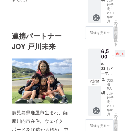
イヤリ
お届
択が可
※SOKO
年2月を
場合は
ターン
市平佐
https://
瑠璃 ピ
け予
ングタ
能です
KAKAK
予定）
出店者
の額に
町にあ
cyokah
定：
アス 丸
イプに
ので以
Aで直接
から6ヶ
からの
上乗せ
る 美容
2021
airsalo
(直径
つきま
下のプ
受け取
月間を
お届け
年01
して、
室
n.com
1.8cm)
しては
ルダウ
りにな
こ
受取期
月
となり
ご支援
「cyok
＜出品
の
※イヤリ
プルダ
ンから
られた
リ
限とさ
ます。
頂けま
a hair
者コメ
タ
ングに
ウンに
選択く
い方
ー
せてい
※SOKO
すと大
salon」
ント＞
ン
も変更
詳細を見る
て選択
連携パートナー
ださ
は、備
を
ただき
KAKAK
変嬉し
様から
薩摩川
選
可能で
いただ
い。店
考欄に
択
ます。
Aで直接
いで
ご協力
内市が
す
す。 ピ
けま
舗での
その旨
JOY 戸川未来
る
※郵送の
受け取
す。
のお声
もっと
アスタ
す。 ・
受け取
を記載
場合は
りにな
6,5
がけを
楽し
イプか
磁器製/
りは、
くださ
出店者
られた
残り5
いただ
00
く、市
イヤリ
瑠璃釉/
円
オープ
い。
からの
い方
き、カ
外から
ングタ
焼成温
ン後
オープ
お届け
は、備
d-
ラー
も足を
イプに
度
（2021
ン後の
となり
考欄に
23【パ
カット
運んで
つきま
1265℃
年2月を
お渡し
ます。
その旨
ーマ
のチ
もらえ
しては
・手作
予定）
となり
※ご支援
を記載
カット
ケット
る街に
プルダ
りなの
支援
から6ヶ
ます。
をして
くださ
チケッ
を出品
なる
ウンに
者：
で釉調
月間を
いただ
い。
ト】 薩
いただ
様、応
0人
て選択
が微妙
受取期
く際
オープ
摩川内
きまし
援して
いただ
お届
に異な
限とさ
に、ど
ン後の
市平佐
た！
おりま
け予
けま
りま
せてい
のリ
お渡し
町にあ
https://
定：
す。 *記
す。 ・
す。 ※
ただき
ターン
となり
る 美容
2021
cyokah
載の金
磁器製/
記載の
ます。
も『上
年01
ます。
室
airsalo
鹿児島県鹿屋市生まれ、薩
額は税
瑠璃釉/
金額は
※郵送の
こ
月
乗せ支
※ご支援
「cyok
n.com
の
込み価
焼成温
送料込
場合は
リ
援』を
をして
a hair
摩川内市在住。ウェイク
＜出品
タ
格で
度
み・税
出店者
ー
するこ
いただ
salon」
者コメ
ン
す。 *購
詳細を見る
1265℃
込み価
からの
を
ボードを10歳から始め、中
とがで
く際
様から
ント＞
選
入後、1
・手作