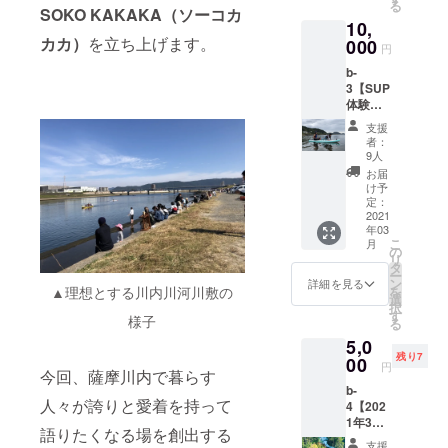
る
険・
SOKO KAKAKA（ソーコカ
アー
いてか
い。店
10,
SUP用
ティス
ら1年と
舗での
カカ）
を立ち上げます。
具一
000
トは
させて
受け取
円
式・ラ
「The
頂きま
りは、
b-
イフ
Honest
す。 *受
オープ
3【SUP
ジャ
」 マン
け取り
ン後
体験（2
ケット
ドリ
は、郵
（2021
名様
込みと
ン・テ
送もし
年2月を
支援
分）チ
なりま
ナーバ
くは店
者：
予定）
ケッ
す。 ご
ン
9人
舗での
から6ヶ
ト】 つ
協力
ジョー
受け取
お届
月間を
いに
「JOY
（福留
け予
りの選
受取期
2021年
」様 ※
定：
陽介）/
択が可
限とさ
4月から
2021
ご支援
アコー
能です
せてい
年03
川内川
をして
ディオ
ので以
ただき
こ
月
でSUP
いただ
の
ン（上
下のプ
ます。
リ
が誰で
く際
タ
山紘
ルダウ
ー
も体験
に、ど
ン
子）/ア
詳細を見る
ンから
▲理想とする川内川河川敷の
を
できま
のリ
選
コース
選択く
択
す！ 保
ターン
す
ティッ
ださ
様子
る
険・
も『上
クギ
い。店
5,0
SUP用
乗せ支
ター
舗での
残り7
具一
00
援』を
（西 聖
受け取
円
今回、薩摩川内で暮らす
式・ラ
するこ
夜）/
りは、
b-
イフ
とがで
ウッド
オープ
人々が誇りと愛着を持って
4【202
ジャ
きま
ベース
ン後
1年3月
ケット
す。 ご
（上山
（2021
語りたくなる場を創出する
20日開
込みと
都合許
大輔）
年2月を
支援