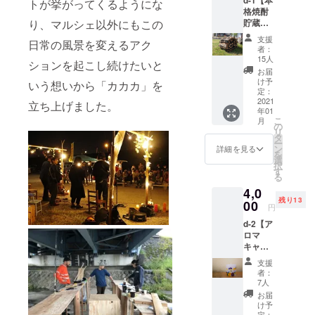
より 旬
トが挙がってくるようにな
式会
いる
のメー
となり
S 主宰
格焼酎
の柑橘
社」様
汗、天
ル及び
ます。3
「コジ
貯蔵樽
り、マルシェ以外にもこの
とフ
http://isl
然の水
体験さ
月上旬
マサト
を再利
ルーツ
and-
風呂
れる際
支援
に記入
コ」 シ
日常の風景を変えるアク
用した
加工品
ecs.jp/
（川内
者：
にの必
いただ
ンガー
焚火用
の詰め
※記載の
15人
川！）
要な服
いたア
ションを起こし続けたいと
ソング
薪
合わせ
金額は
へのダ
お届
装や注
ドレス
ライ
10kg】
セット
送料込
け予
イブ、
いう想いから「カカカ」を
意事項
に体験
ター。
薩摩川
を皆様
定：
み・税
水から
に関す
日時の
2010年
内市の
2021
へお届
込み価
立ち上げました。
上がっ
るメー
予約
11月に
年01
本格焼
けいた
格で
た時の
ルをさ
フォー
こ
ソロ活
月
酎貯蔵
しま
の
す。 ※
解放感...
せてい
ムをお
リ
動ス
樽を再
す！ ≪
タ
賞味期
テント
ただき
送りい
ー
ター
利用し
セット
ン
限は商
詳細を見る
サウナ
ます。 *
たしま
を
ト。ア
たシェ
内容≫
選
品それ
体験
体験日
すの
択
コース
リー樽
◆温州
す
ぞれに
は、リ
時は実
で、希
る
ティッ
の薪で
みかん
記載が
ラック
施する
望する
クギ
4,0
す。 樽
◆柑橘1
ござい
ス＆デ
1ヶ月前
日時を
ター1本
残り13
の良さ
00
種（ス
ます。
トック
円
から予
記入い
で、県
が際立
イート
※商品の
ス効果
約可能
ただけ
内外の
d-2【ア
ち、煙
スプリ
発送は
が高
となり
ますと
様々な
ロマ
も少な
ングな
出品者
く、夜
ます。3
幸いで
場所で
キャン
く、弾
ど） ◆
より直
も熟睡
月上旬
す。 *気
演奏。
ドル
きませ
飲むゼ
接お送
できる
支援
に記入
候に
鹿児島
×1】 鹿
ん。 火
リー ◆
りさせ
者：
こと間
いただ
よっ
ユナイ
児島県
の持ち
フルー
7人
ていた
違いな
いたア
て、急
テッド
出水市
が良く
ツ加工
だきま
お届
しで
ドレス
遽日程
FCの応
出身の
香りが
品1種
け予
す。
す！
に体験
変更と
援歌を
キャン
いいで
定：