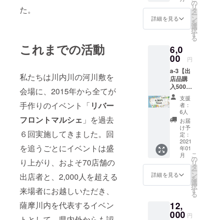
のリ
の
リ
た。
ターン
タ
ー
も『上
ン
詳細を見る
を
乗せ支
選
択
援』を
す
る
するこ
これまでの活動
6,0
とがで
きま
00
円
す。 ご
a-3【出
都合許
私たちは川内川の河川敷を
店品購
す場合
入500円
は、リ
会場に、2015年から全てが
分チ
ターン
支援
ケット
の額に
手作りのイベント「
リバー
者：
×5枚】
上乗せ
6人
※ご支援
フロントマルシェ
」を過去
して、
お届
をして
ご支援
け予
６回実施してきました。回
いただ
頂けま
定：
く際
2021
すと大
を追うごとにイベントは盛
年01
に、ど
変嬉し
こ
月
のリ
いで
の
り上がり、およそ70店舗の
リ
ターン
す。 *施
タ
ー
も『上
設内の
ン
詳細を見る
出店者と、2,000人を超える
を
乗せ支
みで使
選
択
援』を
用が可
来場者にお越しいただき、
す
る
するこ
能で
12,
薩摩川内を代表するイベン
とがで
す。 *チ
きま
000
ケット
円
トとして、県内外からも認
す。 ご