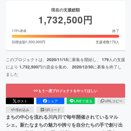
現在の支援総額
1,732,500
円
終了
115
%達成
目標金額
1,500,000
円
支援者数
179
人
このプロジェクトは、
2020/11/15
に募集を開始し、
179
人の支援
により
1,732,500
円の資金を集め、
2020/12/30
に募集を終了し
ました
もう一度プロジェクトをやってほしい
ポスト
シェア
LINEで送る
URLコピー
埋め込み
QRコード
まちの中心を流れる川内川で毎年開催されているマル
シェ。新たなまちの魅力や誇りを自分たちの手で創り出