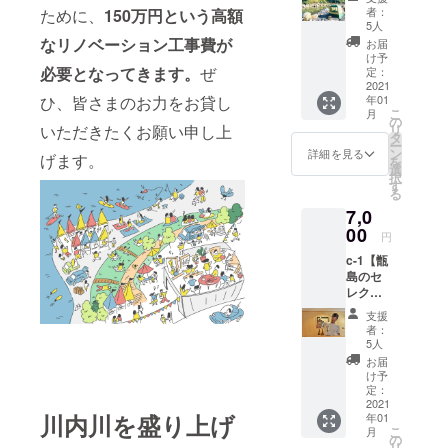
催予
なりま
す場合
４人に
者：
ために、
150万
円という高額
予定）
定！川
す。 ご
は、リ
5人
よるバ
から6ヶ
内川テ
協力
なリノベーション工事費が
ターン
ンドで
お届
月間を
ントサ
「JOY
の額に
け予
す。主
受取期
ウナ体
必要となってきます。
ぜ
」様 ※
定：
上乗せ
に、ア
限とさ
験1名様
2021
ご支援
して、
イリッ
せてい
ひ、皆さまのお力をお貸し
年01
分チ
をして
ご支援
シュ
ただき
こ
月
ケッ
いただ
の
頂けま
ミュー
ます。
いただきたくお願い申し上
リ
ト】 サ
く際
タ
すと大
ジッ
ー
ウナ好
に、ど
ン
変嬉し
詳細を見る
ク・ブ
げます。
を
きの皆
のリ
選
いで
ルーグ
択
様、お
ターン
す
す。 *本
ラス・
る
待たせ
も『上
チケッ
カント
7,0
しまし
乗せ支
トは
リー・
た！ な
00
援』を
2021年
フォー
円
んと川
するこ
4月以降
クを中
c-1【甑
内川で1
とがで
にご使
心に子
島のセ
日限定
きま
用にな
供から
レクト
のテン
す。 ご
れま
大人ま
商品】
トサウ
都合許
す。 *開
で聴き
支援
東シナ
ナ体験
す場合
催は川
者：
やす
海の小
ができ
は、リ
5人
内川河
く、優
さな島
ます！
ターン
川敷を
お届
しく、
ブラン
薪が燃
の額に
け予
予定し
踊れる
ド株式
える音
定：
上乗せ
ており
音楽を
会社の
2021
を聞き
して、
ます。
演奏し
川内川を盛り上げ
年01
ヤマシ
ながら
ご支援
近くに
ます。
こ
月
タケン
徐々に
の
頂けま
シャ
「わか
リ