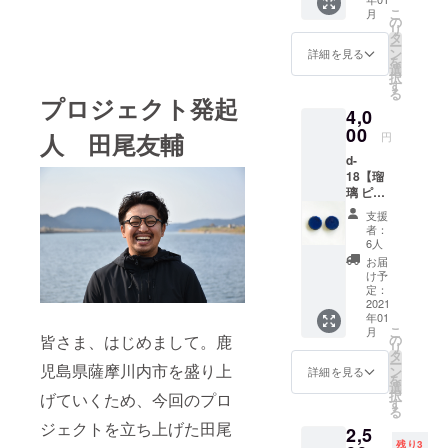
磁器作
stagra
せんの
削って
み・税
た作品
こ
のリ
月
いで
家。城
m.com/
の
で予め
おりま
込み価
を作り
リ
ターン
す。
雅典さ
wanwa
タ
ご了承
す。 た
格で
出す彼
ー
も『上
んの作
npina/?
ン
くださ
詳細を見る
まに、
す。 ※
のもと
を
乗せ支
品"瑠璃
hl=ja ※
選
い。 ※
マル
商品は
には、
択
援』を
ピアス
記載の
す
商品は
シェな
ご支援
結婚の
る
するこ
スクエ
プロジェクト発起
金額は
ご支援
どのイ
をいた
決まっ
とがで
4,0
ア(1cm
送料込
をいた
ベント
だいて
たカッ
きま
角）<イ
00
み・税
だいて
人 田尾友輔
に参加
円
から、
プル
す。 ご
ヤリン
込み価
からの
してお
12月以
や、カ
都合許
d-
グ>"で
格で
制作と
りま
降のお
フェの
す場合
18【瑠
す。 瑠
す。 ※
なる
す、 見
渡しと
オー
は、リ
璃 ピア
璃色が
それぞ
為、12
かけま
なりま
ナー、
ターン
ス(イヤ
美しい
れ一点
月以降
したら
支援
す。 ※
建築家
の額に
リング)
スクエ
ものの
のお渡
者：
覗いて
郵送の
など
上乗せ
丸 ×1】
アのピ
ため、
6人
しとな
見て下
場合、
様々な
して、
陶磁器
アス
写真と
りま
お届
さい。
色はお
人々が
ご支援
作家。
（イヤ
多少色
け予
す。 *受
※記載の
選びに
訪れ
頂けま
城 雅典
リン
定：
など異
け取り
金額は
なれま
る。 ※
すと大
さんの
2021
グ）で
なりま
は、郵
送料込
せんの
記載の
変嬉し
年01
作品"瑠
す。 日
す。 ※
送もし
み・税
で予め
こ
金額は
月
いで
璃 ピア
置市美
の
皆さま、はじめまして。鹿
商品指
くは店
込み価
ご了承
リ
送料込
す。
ス(イヤ
山にて
タ
定はで
舗での
格で
くださ
ー
み・税
リング)
児島県薩摩川内市を盛り上
食器や
ン
きませ
詳細を見る
受け取
す。 ※
い。 *受
を
込み価
丸"で
花器な
選
んので
りの選
商品は
け取り
択
格で
げていくため、今回のプロ
す。 瑠
ど日用
す
予めご
択が可
ご支援
は、郵
る
す。 ※
璃色が
の器を
了承く
能です
をいた
送もし
ジェクトを立ち上げた田尾
商品の
2,5
美しい
制作さ
ださ
ので以
だいて
くは店
お受け
残り3
丸型の