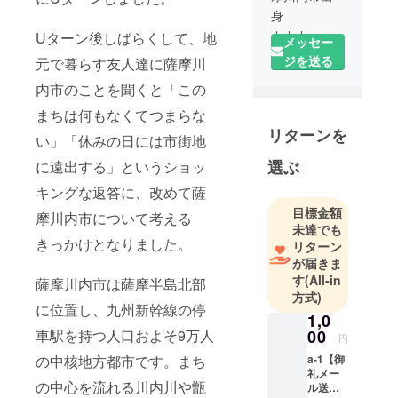
身
カカカ 代
Uターン後しばらくして、地
メッセー
表
ジを送る
元で暮らす友人達に薩摩川
鹿児島県立
内市のことを聞くと「この
松陽高校美
術科 非常
まちは何もなくてつまらな
リターンを
勤講師
い」「休みの日には市街地
株式会社イ
選ぶ
に遠出する」というショッ
ツノマ（出
キングな返答に、改めて薩
向中）／
UDS株式会
目標金額
摩川内市について考える
未達でも
社（所属）
きっかけとなりました。
リターン
が届きま
す
(All-in
薩摩川内市は薩摩半島北部
＜経歴＞
方式)
に位置し、九州新幹線の停
多摩美術大
1,0
学環境デザ
00
車駅を持つ人口およそ9万人
円
イン学科卒
a-1【御
の中核地方都市です。まち
業
礼メー
の中心を流れる川内川や甑
株式会社日
ル送