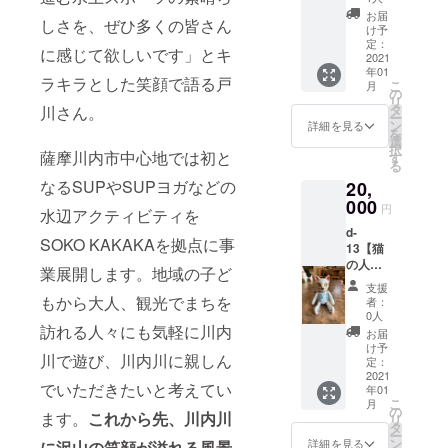
受け取
運営よ
市木工
クラフ
商品内
kumogr
お届
りは、
り受付
しさを、ぜひ多くの皆さん
作家さ
トを制
容≫ ◆
け予
am201
オープ
済のご
んから
作され
定：
銀のマ
3/ 大阪
ン後
に感じて欲しいです」とキ
連絡及
桐材で
2021
ている
ドラー
の南に
（2021
び当日
年01
できた
Studio
×1 ＜協
ある小
ラキラとした笑顔で語る戸
年2月を
こ
の服装
月
猫の人
Cloud様
の
力＞
さな工
予定）
リ
や注意
形を出
より出
タ
川さん。
「Studi
房で、
から6ヶ
ー
事項つ
品いた
品をい
ン
o
詳細を見る
指輪や
月間を
を
いての
だきま
ただき
選
Cloud」
表札、
受取期
択
メール
した。
薩摩川内市中心地では初と
まし
す
様 HP
看板ま
限とさ
る
をいた
ペイン
た。 そ
http://st
で幅広
せてい
しま
なるSUPやSUPヨガなどの
20,
トはア
の名の
udio-
く金属
ただき
す。
クリル
000
通り、
cloud.n
作品を
円
ます。
水辺アクティビティを
ラッ
ドリッ
et/
製作
※郵送の
d-
カーで
パーを
Instagr
中。 空
SOKO KAKAKAを拠点に事
場合は
13【猫
塗装し
カップ
am
に浮か
出品者
の人形
ており
の上に
https://
業展開します。地域の子ど
ぶ雲の
からの
（大）
ます。
載せて
www.in
ように
支援
お届け
】 薩摩
関節を
もから大人、観光でまちを
ドリッ
stagra
者：
ふんわ
となり
川内市
ゴムで
プする
0人
m.com/
りとし
ます。
木工作
訪れる人々にも気軽に川内
繋いで
には小
kumogr
お届
た作品
家さん
自由に
枝を
け予
am201
を作り
川で遊び、川内川に親しん
から桐
動かせ
定：
拾って
3/ 大阪
出す彼
材でで
2021
るよう
支えて
の南に
のもと
でいただきたいと考えてい
年01
きた猫
になっ
あげる
ある小
には、
こ
月
の人形
ていま
の
アウト
さな工
ます。
これから先、川内川
結婚の
リ
を出品
す。 サ
タ
ドア仕
房で、
決まっ
ー
いただ
イズ
ン
様。他
詳細を見る
に沢山の笑顔が溢れる風景
指輪や
たカッ