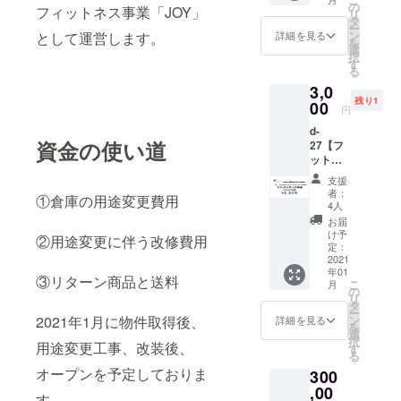
267川内
オープ
の
格で
ケット
フィットネス事業「JOY」
リ
店ssを
ン予定
タ
す。 *購
メール
ー
ご利用
の「una
ン
として運営します。
入後、1
詳細を見る
を送付
を
される
relaxati
選
月中旬
いたし
択
方限定
on
す
までに
ます。 *
る
での提
salon」
受付番
チケッ
3,0
供とな
様から
号を記
トメー
残り1
りま
00
ご協力
載のチ
ルを受
円
す。 薩
のお声
ケット
取後、
d-
摩川内
がけを
メール
購入者
資金の使い道
27【フ
市中郷
いただ
を送付
様から
ット
町の株
き、
いたし
cyoka
マッ
式会社
ヘッド
ます。 *
hair
支援
サージ
TANAK
マッ
チケッ
者：
salon様
①倉庫の用途変更費用
40分
A、
サージ
4人
トメー
へ予約
（フッ
Dr.drive
20分の
ルを受
お届
をお願
トバス
267川内
チケッ
け予
取後、
いいた
②用途変更に伴う改修費用
付）】
店ss内
定：
トを出
購入者
しま
※株式会
2021
に 年明
品いた
様から
す。 *
年01
社
け1月に
だきま
③リターン商品と送料
cyoka
キャン
こ
月
TANAK
オープ
の
した！
hair
セルを
リ
A、
ン予定
タ
https://i
salon様
された
ー
Dr.drive
の「una
2021年1月に物件取得後、
ン
nstagra
詳細を見る
へ予約
場合
を
267川内
relaxati
選
m.com/
をお願
は、返
択
用途変更工事、改装後、
店ssを
on
す
una_rel
いいた
金でき
る
ご利用
salon」
axation
しま
ません
オープンを予定しておりま
300
される
様から
_salon?
す。 *
のでご
方限定
,00
ご協力
igshid=l
キャン
了承く
す。