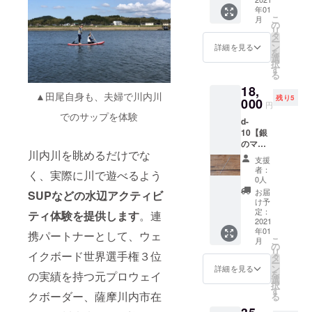
りっぱ
は、郵
が、更
ン後
年01
市出
なし ・
送もし
新にタ
（2021
こ
月
身、現
ゆうひ
の
くは店
イムラ
年2月を
リ
在は大
がきれ
タ
舗での
グが
予定）
ー
阪・阿
いなの
ン
受け取
詳細を見る
あった
から6ヶ
を
倍野に
で ・隔
選
りの選
場合に
月間を
択
ある小
てない
す
択が可
変更を
受取期
る
さな工
・すき
能です
お願い
限とさ
18,
房で、
すき
ので以
するこ
せてい
▲田尾自身も、夫婦で川内川
残り5
メタル
000
マーチ
下のプ
ともご
ただき
円
ハンド
・日々
ルダウ
でのサップを体験
ざいま
ます。
d-
クラフ
の詩 ・
ンから
す。 *気
※郵送の
10【銀
トを制
How
選択く
候に
場合は
のマド
作され
about
ださ
よって
出店者
川内川を眺めるだけでな
ラー
ている
seeking
い。店
日程変
からの
支援
silver9
Studio
Anothe
舗での
者：
更とな
お届け
く、実際に川で遊べるよう
50】 銀
Cloud様
r one ・
0人
受け取
る場合
となり
ででき
より出
すきに
りは、
お届
SUPなどの水辺アクティビ
がござ
ます。
たマド
品をい
くるい
け予
オープ
いま
ラー。
ただき
定：
すきに
ティ体験を提供します
。連
ン後
す。変
鹿児島
2021
まし
まよう
（2021
更と
年01
県出水
携パートナーとして、ウェ
た。 一
また ご
年2月を
なった
こ
月
市出
つ一つ
の
協力
予定）
場合は
リ
イクボード世界選手権３位
身、現
丁寧に
タ
「わか
から6ヶ
いただ
ー
在は大
金属を
ン
まつご
詳細を見る
月間を
いた
を
の実績を持つ元プロウェイ
阪・阿
叩いて
選
う」様
受取期
メール
択
倍野に
作った
す
https://
限とさ
アドレ
クボーダー、薩摩川内市在
る
ある小
マド
soundcl
せてい
スにご
さな工
ラー、