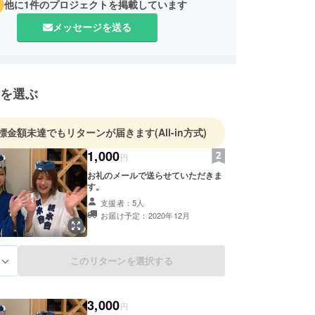
他に1件のプロジェクトを掲載しています
メッセージを送る
を選ぶ
標金額未達でもリターンが届きます
(All-in方式)
1,000
円
お礼のメールで送らせていただきま
す。
支援者：5人
お届け予定：2020年12月
このリターンを選択する
る
3,000
円