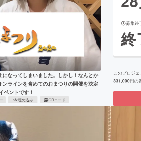
28
募集終
CAMPFIRE for Social Good
CAMPFIRE Creation
終
CAMPFIREふるさと納税
machi-ya
コミュニティ
このプロジェ
止になってしまいました。しかし！なんとか
331,000
円の
オンラインを含めてのおまつりの開催を決定
イベントです！
ピー
埋め込み
QRコード