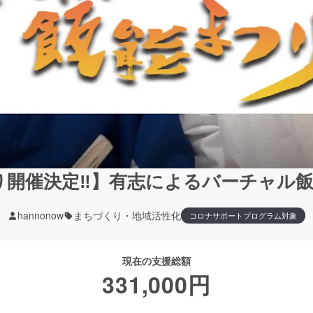
り開催決定‼】有志によるバーチャル飯
hannonow
まちづくり・地域活性化
コロナサポートプログラム対象
現在の支援総額
331,000
円