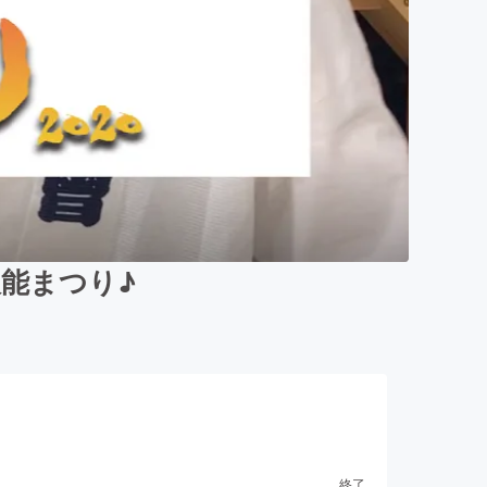
能まつり♪
終了