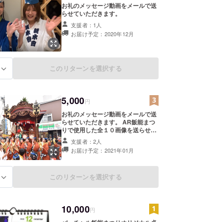
お礼のメッセージ動画をメールで送
らせていただきます。
支援者：1人
お届け予定：2020年12月
このリターンを選択する
る
5,000
円
お礼のメッセージ動画をメールで送
らせていただきます。 AR飯能まつ
りで使用した全１０画像を送らせて
いただきます。 （画像は次の2020
支援者：2人
年2月まで実際にアプリ上で動画を
お届け予定：2021年01月
動かすことが可能です。）
このリターンを選択する
る
10,000
円