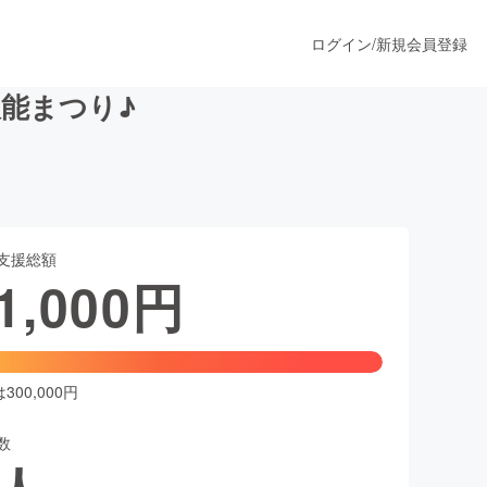
ログイン
/
新規会員登録
能まつり♪
うすぐ公開されます
支援総額
プロダクト
1,000
円
ファッション
スポーツ
00,000円
数
ア
ソーシャルグッド