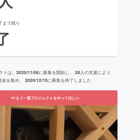
人
了まで残り
了
クトは、
2020/11/06
に募集を開始し、
28
人の支援により
資金を集め、
2020/12/15
に募集を終了しました
もう一度プロジェクトをやってほしい