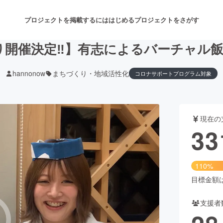
プロジェクトを掲載するには
はじめる
プロジェクトをさがす
り開催決定‼】有志によるバーチャル飯
hannonow
まちづくり・地域活性化
コロナサポートプログラム対象
注目のリターン
注目の新着プロジェクト
募集終了が近いプロジェクト
も
現在の
音楽
舞台・パフォーマンス
33
ゲーム・サービス開発
フード・飲食店
110%
書籍・雑誌出版
アニメ・漫画
目標金額は3
支援者
チャレンジ
ビューティー・ヘルスケ