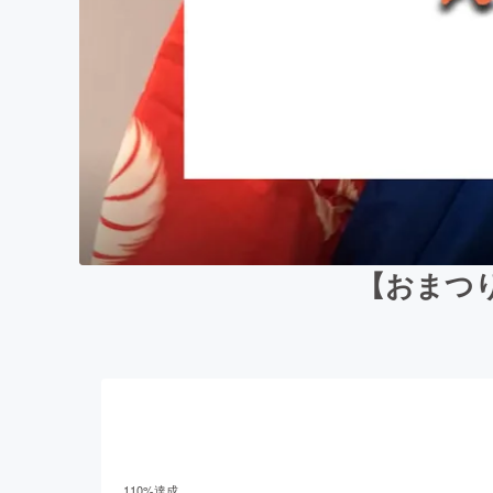
【おまつ
110
%達成