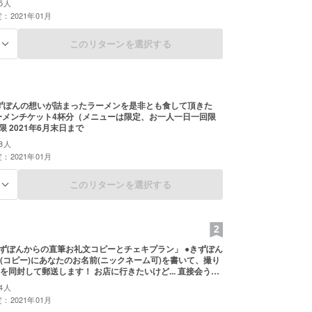
5人
：2021年01月
このリターンを選択する
る
 ●きずぽんの想いが詰まったラーメンを是非とも食して頂きた
ーメンチケット4杯分（メニューは限定、お一人一日一回限
限 2021年6月末日まで
8人
：2021年01月
このリターンを選択する
る
 「きずぽんからの直筆お礼文コピーとチェキプラン」 ●きずぽん
(コピー)にあなたのお名前(ニックネーム可)を書いて、撮り
を同封して郵送します！ お店に行きたいけど... 直接会うに
 でも応援したい！！そんな方へ！！ きずぽんがあなたを想
4人
の気持ちを文字に綴った手紙に撮りおろしチェキを添えて
：2021年01月
 ※備考欄へご希望のお名前をご記載ください。10文字以