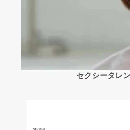
セクシータレン
58
%達成