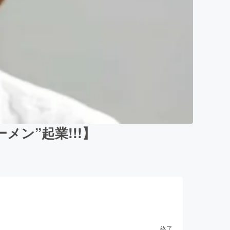
ン”起業!!!】
終了