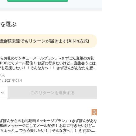
を選ぶ
標金額未達でもリターンが届きます
(All-in方式)
らお礼のサンキューメールプラン」 ●きずぽん直筆のお礼
PDFにてメール配信！ お店に行きたいけど... 直接会うには
でも応援したい！！そんな方へ！！ きずぽんがあなたを想い
気持ちを文字に綴ります！ 応援していただけるという方！
2人
たします♪
：2021年01月
このリターンを選択する
る
 「きずぽんからのお礼動画メッセージプラン」 ●きずぽんがあな
動画メッセージにしてメール配信！ お店に行きたいけど...
ちょっと… でも応援したい！！そんな方へ！！ きずぽんが
ながら感謝の気持ちを撮影致します！