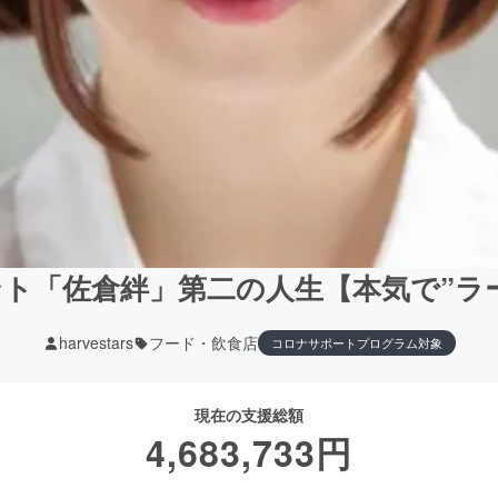
ト「佐倉絆」第二の人生【本気で”ラーメ
harvestars
フード・飲食店
コロナサポートプログラム対象
現在の支援総額
4,683,733
円