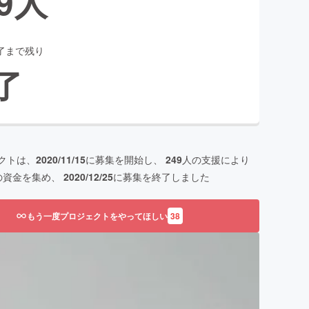
9
人
了まで残り
了
クトは、
2020/11/15
に募集を開始し、
249
人の支援により
の資金を集め、
2020/12/25
に募集を終了しました
もう一度プロジェクトをやってほしい
38