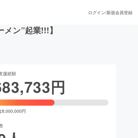
ログイン
/
新規会員登録
ン”起業!!!】
うすぐ公開されます
支援総額
プロダクト
683,733
円
ファッション
スポーツ
,000,000円
数
ア
ソーシャルグッド