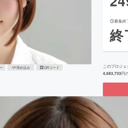
24
募集終
CAMPFIRE for Social Good
CAMPFIRE Creation
終
CAMPFIREふるさと納税
machi-ya
コミュニティ
このプロジェ
ピー
埋め込み
QRコード
4,683,733
円