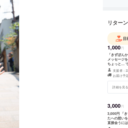
リターン
目
1,000
円
「きずぽんか
メッセージを
ちょっと… 
ながら感謝の
支援者：2
ぜひお願いい
お届け予定
詳細を見
3,000
円
3,000円
たへの想いを
直接会うには
あなたを想い