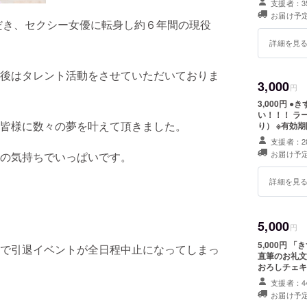
支援者：3
お届け予定
ただき、セクシー女優に転身し約６年間の現役
詳細を見
後はタレント活動をさせていただいておりま
3,000
円
3,000円
い！！！ ラ
皆様に数々の夢を叶えて頂きました。
り） ※有効期
支援者：2
お届け予定
の気持ちでいっぱいです。
詳細を見
5,000
円
5,000円
で引退イベントが全日程中止になってしまっ
直筆のお礼文
おろしチェキ
はちょっと…
支援者：4
いながら感謝
お届け予定
郵送します！