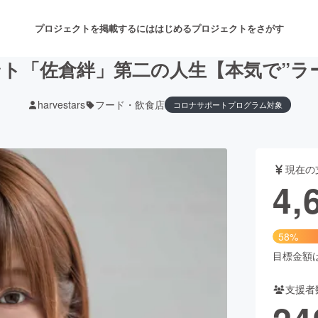
プロジェクトを掲載するには
はじめる
プロジェクトをさがす
ト「佐倉絆」第二の人生【本気で”ラーメ
harvestars
フード・飲食店
コロナサポートプログラム対象
注目のリターン
注目の新着プロジェクト
募集終了が近いプロジェクト
も
現在の
音楽
舞台・パフォーマンス
4,
ゲーム・サービス開発
フード・飲食店
58%
書籍・雑誌出版
アニメ・漫画
目標金額は8
支援者
チャレンジ
ビューティー・ヘルスケ