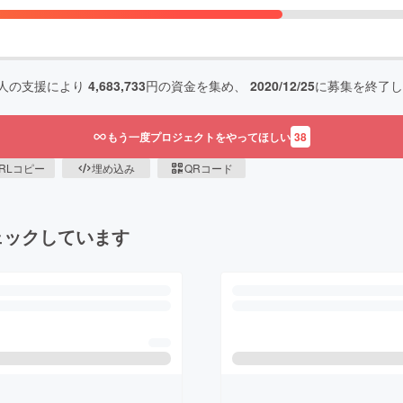
人の支援により
4,683,733
円の資金を集め、
2020/12/25
に募集を終了し
もう一度プロジェクトをやってほしい
38
RLコピー
埋め込み
QRコード
ェックしています