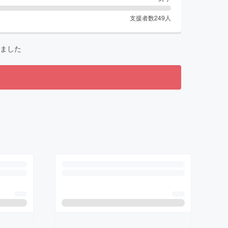
支援者数
249
人
ました