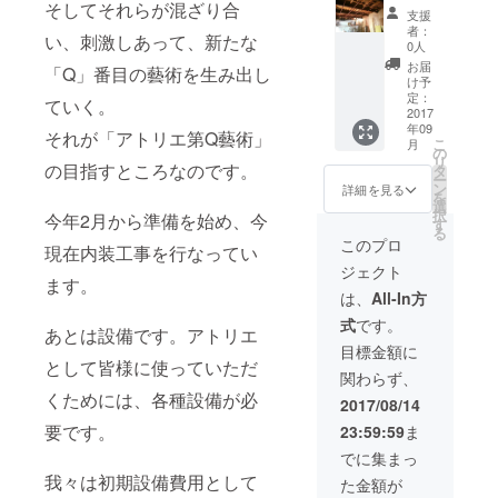
エ使用
利用権
そしてそれらが混ざり合
支援
料に使
（＋
者：
い、刺激しあって、新たな
えま
仕込み
0人
す。 ※
日とし
お届
「Q」番目の藝術を生み出し
オープ
て追加2
け予
ニング
日可／
定：
ていく。
パー
有効期
2017
年09
ティは
限2018
それが「アトリエ第Q藝術」
こ
月
9/7（木
年12月
の
リ
）に予
まで／
の目指すところなのです。
タ
ー
定して
ご利用
ン
詳細を見る
を
いま
日はご
選
択
今年2月から準備を始め、今
す。 ※
相談下
す
る
名誉ス
さ
このプロ
現在内装工事を行なってい
タッフ
い。）
ジェクト
はアト
お礼
ます。
リエ第Q
の手紙
は、
All-In方
藝術主
特製ク
式
です。
催の公
リア
あとは設備です。アトリエ
演並び
ファイ
目標金額に
にパー
ル
として皆様に使っていただ
関わらず、
ティな
くためには、各種設備が必
ど3年間
2017/08/14
フリー
要です。
23:59:59
ま
パスと
なりま
でに集まっ
す。
我々は初期設備費用として
た金額が