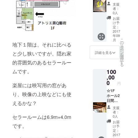
リア
支援
ファイ
者：
ル
0人
30000
お届
円分の
け予
割引券
定：
オープ
2017
年09
ニング
こ
月
パー
の
地下１階は、それに比べる
リ
ティ招
タ
ー
待券 ※
ン
と少し狭いですが、隠れ家
詳細を見る
を
割引券
選
択
は、カ
的雰囲気のあるセラールー
す
る
フェ利
ムです。
100
用料、
公演入
,00
場料、
0
円
楽屋には映写用の窓があ
アトリ
エ使用
☆1F
り、映像の上映などにも使
料に使
ホール2
えま
日間利
えるかな？
す。 ※
用権
支援
オープ
（＋仕
者：
ニング
込み日
セラールームは6.9m×4.0m
0人
パー
として
お届
です。
ティは
追加1日
け予
9/7（木
可／有
定：
）に予
効期限
2017