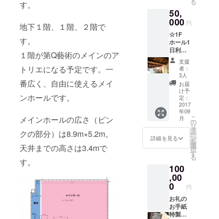
る
す。
エ使用
50,
料に使
えま
000
円
地下１階、１階、２階で
す。
☆1F
す。
ホール1
日利用
１階が第Q藝術のメインのア
権
支援
（＋仕
トリエになる予定です。一
者：
込み日
3人
として
番広く、自由に使えるメイ
お届
追加1日
け予
ンホールです。
可／有
定：
効期限
2017
年09
2018年
こ
メインホールの広さ（ピン
月
12月ま
の
リ
で／ご
タ
クの部分）は8.9m×5.2m。
ー
利用日
ン
詳細を見る
を
はご相
選
天井までの高さは3.4mで
択
談下さ
す
る
い。）
す。
100
お礼
の手紙
,00
特製ク
0
円
リア
ファイ
お礼の
ル
お手紙
特製ク