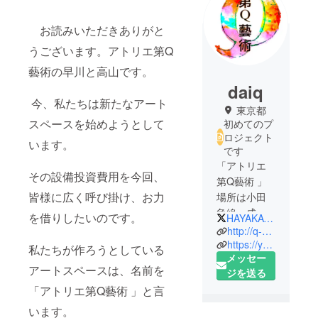
お読みいただきありがと
うございます。アトリエ第Q
藝術の早川と高山です。
daiq
今、私たちは新たなアート
東京都
スペースを始めようとして
初めてのプ
ロジェクト
います。
です
「アトリエ
その設備投資費用を今回、
第Q藝術 」
皆様に広く呼び掛け、お力
場所は小田
急線、成城
を借りしたいのです。
HAYAKAWA_KIDS
学園前駅の
http://q-art.blog.jp
近く、徒歩
https://youtu.be/SeV4GcNgbfE
私たちが作ろうとしている
メッセー
２〜３分の
アートスペースは、名前を
ジを送る
ところで
「アトリエ第Q藝術 」と言
す。
オープンは9
います。