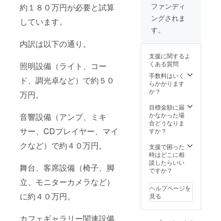
ファンディ
約１８０万円が必要と試算
ングされま
しています。
す。
内訳は以下の通り。
支援に関するよ
くある質問
照明設備（ライト、コー
手数料はいく
ド、調光卓など）で約５０
らかかります
か？
万円。
目標金額に届
かなかった場
音響設備（アンプ、ミキ
合どうなりま
サー、CDプレイヤー、マイ
すか？
クなど）で約４０万円。
支援で困った
時はどこに相
談したらいい
舞台、客席設備（椅子、脚
ですか？
立、モニターカメラなど）
ヘルプページを
に約４０万円。
見る
カフェギャラリー関連設備