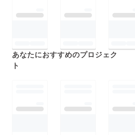
木ー35000円金・祝ー
／ご利用日はご相談下
40000円土・日ー
さい。） お礼の手
45000円（半日使用プ
紙 特製クリアファイ
ラン10時〜16時or16
ル ーーーーーー ☆15
時〜22時 25000円）
万円 1Fホール3日間
（1時間使用プラン
利用権 （＋仕込み日
6000円×時間） （写
として追加1日可／有
あなたにおすすめのプロジェク
真：B1Fセラールーム
効期限2018年12月ま
7/26 現在工事中） ※そ
ト
で／ご利用日はご相談
の他 お問い合わせ下
下さい。） お礼の手
さい。
紙 特製クリアファイ
q.art.seijo@gmail.com
ル ーーーーーー ☆30
（アトリエ第Q藝術）
万円 1Fホール一週間
利用権 （＋仕込み日
として追加2日可／有
効期限2018年12月ま
で／ご利用日はご相談
下さい。） お礼の手