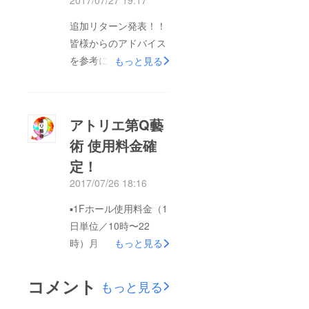
2017/07/27 19:17
る場所の具体的なイ
追加リターン発表！！
メージとして、かつて
皆様からのアドバイス
のキッド・アイラッ
を参考に、オープン後
もっと見る
ク・アート・ホールの
にアトリエのご利用を
様子をご覧ください。
お考えの方向けの新た
京王線明大前駅からほ
なリターンを設定いた
ど近く。ホールやギャ
アトリエ第Q藝
しました。（ ★すで
ラリー、そしてカフェ
術 使用料金確
にご支援いただいた方
を備えた場所。それが
定！
で、新たなリターンに
キッドでした。 そし
乗り換えたい方は直接
2017/07/26 18:16
て今、我々が作ってい
アトリエ第Q藝術まで
るアトリエ第Q藝術の
▪️1Fホール使用料金（1
ご相談願います！個別
最新の様子がこちら！
日単位／10時〜22
に対応させていただき
小田急線成城学園前駅
時）月 ー休館日
もっと見る
ます。 MAIL：
徒歩2分。ホール、セ
（連続使用の月曜日は
q.art.seijo@gmail.com
ラー、カフェギャラ
応相談）火〜木ー
コメント
） ーーーーーー ☆3
もっと見る
リー。 新たなアート
50000円金・祝ー
万円 B1Fセラールー
の発信地へ！ 応援、