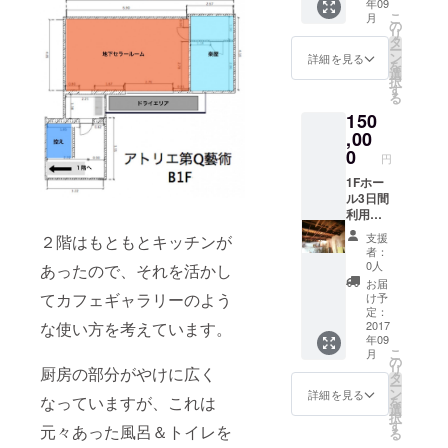
年09
定して
2018年
こ
月
いま
12月ま
の
リ
す。
で／ご
タ
ー
利用日
ン
詳細を見る
を
はご相
選
択
談下さ
す
る
い。）
150
お礼
の手紙
,00
特製ク
0
円
リア
ファイ
1Fホー
ル
ル3日間
利用権
（＋
支援
２階はもともとキッチンが
仕込み
者：
日とし
0人
あったので、それを活かし
て追加1
お届
日可／
てカフェギャラリーのよう
け予
有効期
定：
な使い方を考えています。
限2018
2017
年09
年12月
こ
月
まで／
の
リ
厨房の部分がやけに広く
ご利用
タ
ー
日はご
ン
詳細を見る
なっていますが、これは
を
相談下
選
択
さ
す
元々あった風呂＆トイレを
る
い。）