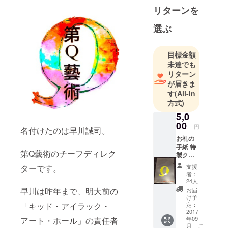
月の予定で
リターンを
す。
選ぶ
https://youtu.
be/SeV4GcN
目標金額
gbfE
未達でも
リターン
が届きま
す
(All-in
方式)
5,0
00
円
名付けたのは早川誠司。
お礼の
手紙 特
第Q藝術のチーフディレク
製クリ
アファ
ターです。
支援
イル
者：
24人
早川は昨年まで、明大前の
お届
け予
「キッド・アイラック・
定：
2017
年09
アート・ホール」の責任者
こ
月