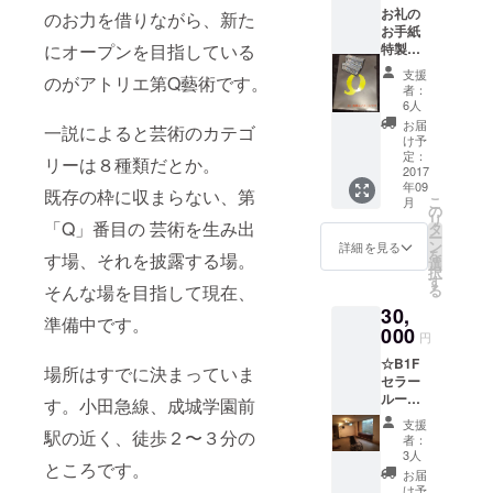
お礼の
のお力を借りながら、新た
お手紙
にオープンを目指している
特製ク
リア
支援
のがアトリエ第Q藝術です。
ファイ
者：
ル 5000
6人
円分の
お届
一説によると芸術のカテゴ
割引券
け予
※割引券
定：
リーは８種類だとか。
は、カ
2017
年09
フェ利
既存の枠に収まらない、第
こ
月
用料、
の
リ
公演入
「Q」番目の 芸術を生み出
タ
ー
場料、
ン
詳細を見る
を
す場、それを披露する場。
アトリ
選
択
エ使用
す
そんな場を目指して現在、
る
料に使
30,
えま
準備中です。
す。
000
円
☆B1F
場所はすでに決まっていま
セラー
ルーム2
す。小田急線、成城学園前
日間利
支援
用権
駅の近く、徒歩２〜３分の
者：
（有効
3人
ところです。
期限
お届
2018年
け予