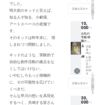
の
リ
でした。
タ
ー
ン
詳細を見る
明大前のキッドと言えば、
を
選
択
す
知る人ぞ知る、小劇場、
る
10,
アートスペースの老舗で
000
円
す。
お礼の
そのキッドは昨年末に、 惜
手紙 特
製クリ
しまれつつ閉館しました。
アファ
支援
イル
者：
1000円
35人
キッドのような、実験的で
分の割
お届
引券 ※
け予
自由な創作活動の拠点をな
割引券
定：
は、カ
2017
くしてはいけない。
年09
フェ利
こ
月
いやむしろもっと積極的
用料、
の
リ
公演入
タ
ー
に、その可能性を広げてい
場料、
ン
詳細を見る
を
アトリ
選
くべきだ。
択
エ使用
す
る
料に使
そんな早川の想いを具現化
30,
えま
す。
000
するべく、共鳴する皆さん
円