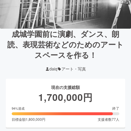
成城学園前に演劇、ダンス、朗
読、表現芸術などのためのアート
スペースを作る！
daiq
アート・写真
現在の支援総額
1,700,000
円
終了
94
%達成
目標金額
1,800,000
円
支援者数
77
人