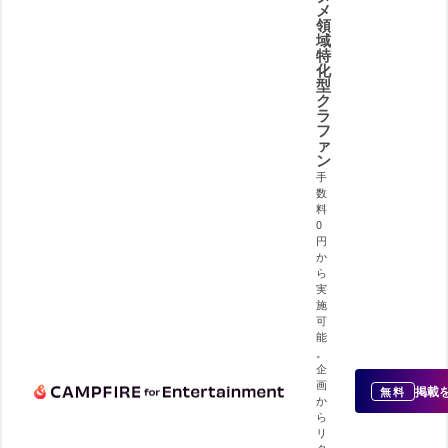
メ
領
域
特
化
型
ク
ラ
フ
ァ
ン
手
数
料
0
円
か
ら
実
施
可
能
。
企
画
掲載
無料
か
ら
リ