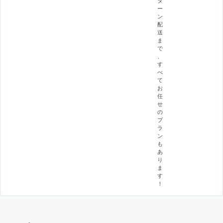
タ
ー
ン
配
送
ま
で
、
す
べ
て
お
任
せ
の
プ
ラ
ン
も
あ
り
ま
す
！