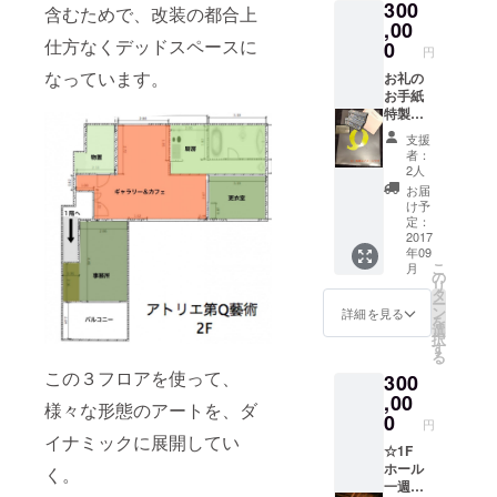
300
お礼の
含むためで、改装の都合上
手紙 特
,00
製クリ
仕方なくデッドスペースに
0
円
アファ
なっています。
イル
お礼の
お手紙
特製ク
リア
支援
ファイ
者：
ル
2人
30000
お届
円分の
け予
割引券
定：
オープ
2017
年09
ニング
こ
月
パー
の
リ
ティ招
タ
ー
待券 名
ン
詳細を見る
を
誉ス
選
択
タッフ
す
る
に認定
この３フロアを使って、
300
※割引券
は、カ
,00
様々な形態のアートを、ダ
フェ利
0
円
用料、
イナミックに展開してい
公演入
☆1F
場料、
ホール
く。
アトリ
一週間