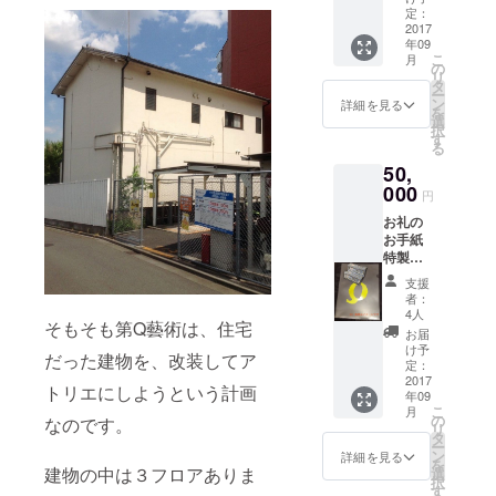
12月ま
定：
で／ご
2017
年09
利用日
こ
月
はご相
の
リ
談下さ
タ
ー
い。）
ン
詳細を見る
を
お礼
選
択
の手紙
す
る
特製ク
50,
リア
ファイ
000
円
ル
お礼の
お手紙
特製ク
リア
支援
ファイ
者：
ル
4人
そもそも第Q藝術は、住宅
15000
お届
円分の
け予
だった建物を、改装してア
割引券
定：
※割引券
2017
トリエにしようという計画
年09
は、カ
こ
月
フェ利
の
なのです。
リ
用料、
タ
ー
公演入
ン
詳細を見る
を
場料、
建物の中は３フロアありま
選
択
アトリ
す