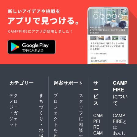
カテゴリー
起案サポート
サ
CAMP
ー
FIRE
テク
ま
プ
ス
ビ
につい
ノロ
ち
ロ
タ
ス
て
ジー
づ
ジ
ッ
・ガ
く
ェ
フ
CAM
CAMP
ジェ
り
ク
に
PFI
FIREと
ット
・
ト
相
RE
は
地
を
談
CAM
あんし
域
作
す