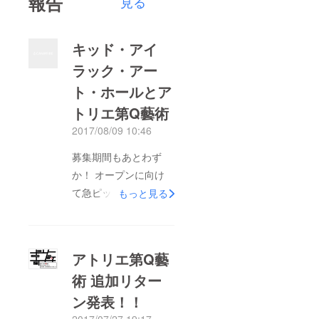
報告
見る
キッド・アイ
ラック・アー
ト・ホールとア
トリエ第Q藝術
2017/08/09 10:46
募集期間もあとわず
か！ オープンに向け
て急ピッチで作業を進
もっと見る
めてます！ 日々の作
業やオープニングイベ
ントなどについてはブ
アトリエ第Q藝
ログやfacebook、
術 追加リター
twitterなどをご覧くだ
ン発表！！
さい。 そして改めて
僕らが作ろうとしてい