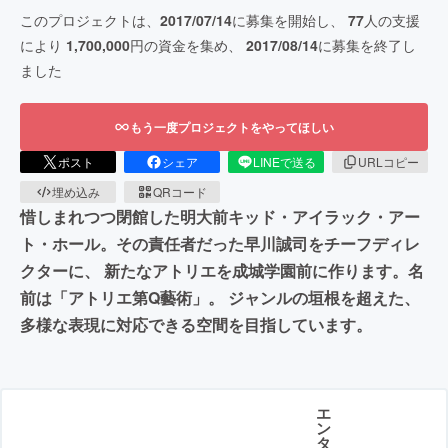
このプロジェクトは、
2017/07/14
に募集を開始し、
77
人の支援
により
1,700,000
円の資金を集め、
2017/08/14
に募集を終了し
ました
もう一度プロジェクトをやってほしい
ポスト
シェア
LINEで送る
URLコピー
埋め込み
QRコード
惜しまれつつ閉館した明大前キッド・アイラック・アー
ト・ホール。その責任者だった早川誠司をチーフディレ
クターに、 新たなアトリエを成城学園前に作ります。名
前は「アトリエ第Q藝術」。 ジャンルの垣根を超えた、
多様な表現に対応できる空間を目指しています。
エ
ン
タ