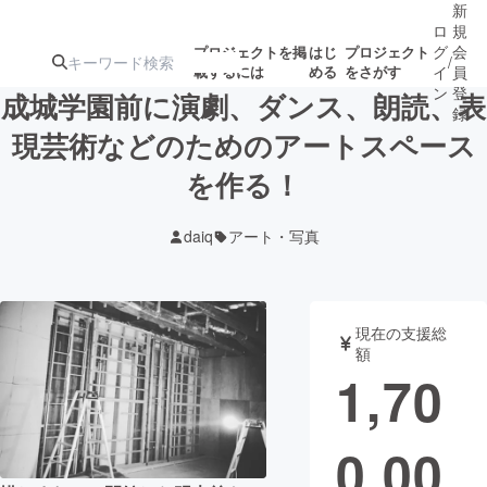
新
ロ
規
グ
会
プロジェクトを掲
はじ
プロジェクト
/
載するには
める
をさがす
イ
員
ン
登
成城学園前に演劇、ダンス、朗読、表
録
現芸術などのためのアートスペース
を作る！
人気のプロ
注目のリ
注目の新着プロ
募集終了が近いプ
もうすぐ公開
ジェクト
ターン
ジェクト
ロジェクト
されます
daiq
アート・写真
アート・写真
音楽
現在の支援総
テクノロジー・ガジェット
ゲーム・サ
額
1,70
映像・映画
書籍・雑誌
0,00
ビジネス・起業
チャレンジ