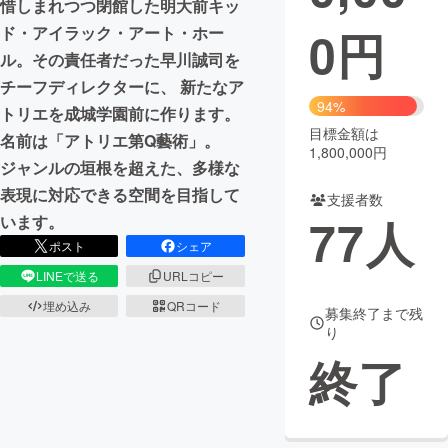
惜しまれつつ閉館した明大前キッ
0
円
ド・アイラック・アート・ホー
まちづくり・地域活性化
ル。その責任者だった早川誠司を
チーフディレクターに、 新たなア
CAMPFIRE for Social Good
CAMPFIRE Creation
94%
トリエを成城学園前に作ります。
CAMPFIREふるさと納税
machi-ya
コミュニティ
目標金額は
名前は「アトリエ第Q藝術」。
1,800,000円
ジャンルの垣根を超えた、多様な
表現に対応できる空間を目指して
支援者数
77
人
います。
ポスト
シェア
LINEで送る
URLコピー
埋め込み
QRコード
募集終了まで残
り
終了