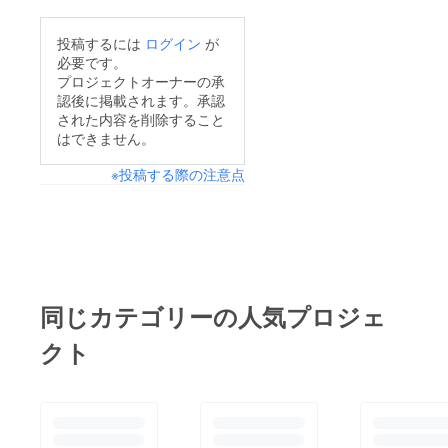
55000円土・日ー
ム2日間利用権（有効
よろしくお願いしま
60000円（1時間使用
期限2018年12月まで
投稿するには
ログイン
が
す！
プラン10000円×時
必要です。
／ご利用日はご相談下
間）（2日以内のご利
プロジェクトオーナーの承
さい。） お礼の手
認後に掲載されます。承認
用の受付は使用日の
紙 特製クリアファイ
された内容を削除すること
3ヶ月前からとなりま
はできません。
ル ーーーーーー ☆5万
す。） （写真：1F
円 1Fホール1日利用
※投稿する際の注意点
ホール 7/26 現在工事
権 （＋仕込み日とし
中）
て追加1日可／有効期
ーーーーーーーーー
限2018年12月まで／
ーーーーーーーーーー
ご利用日はご相談下さ
ーーーーーーーーーー
い。） お礼の手紙
ーーーーーーーーーー
同じカテゴリーの人気プロジェ
特製クリアファイル
▪️B1Fセラールーム使用
ーーーーーー ☆10万
クト
料金（1日単位／10
円 1Fホール2日間利
時〜22時） 月 ー
用権 （＋仕込み日と
休館日（連続使用の月
して追加1日可／有効
曜日は応相談）火〜
期限2018年12月まで