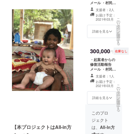
の日系企業
メール ・村民か
らのお礼の動画
向けに会
支援者：2人
・支援記念碑へ
お届け予定：
計・税務の
の名前刻印（特
こ
2021年03月
の
大サイズ） ※リ
支援を行
リ
タ
ターンのお届け
う。カンボ
ー
ン
スケジュール
詳細を見る
を
ジア在住2
選
は、村の復興ス
択
す
ケジュールによ
年。
る
り変動します。
300,000
予めご留意いた
円
在庫なし
だけますと幸い
・起案者からの
です。
修復活動報告
メール ・村民か
らのお礼の動画
支援者：1人
・支援記念碑へ
お届け予定：
の名前刻印（特
こ
2021年03月
の
大サイズ） ・修
リ
タ
復した水道への
ー
ン
命名権 ※リター
詳細を見る
を
選
ンのお届けスケ
択
す
ジュールは、村
る
の復興スケ
このプロ
ジュールにより
ジェクト
変動します。予
【本プロジェクトはAll-in方
めご留意いただ
は、
All-In方
けますと幸いで