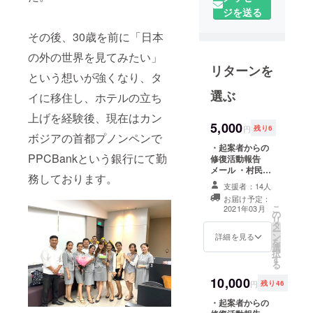
ジャパンデ
ジを送る
スク在籍。
その後、30歳を前に「日本
プロジェク
トメンバー
の外の世界を見てみたい」
リターンを
と共にチョ
という想いが強くなり、タ
ンボック村
選ぶ
イに移住し、ホテルの立ち
を訪問し、
クラウド
上げを経験後、現在はカン
5,000
円
残り6
ファンディ
ボジアの首都プノンペンで
ングを結
・起案者からの
PPCBankという銀行にて勤
修復活動報告
成。
メール ・村民か
務しております。
らのお礼の動画
支援者：14人
渡邉大貴
※リターンのお届
お届け予定：
けスケジュール
カンボジア
こ
2021年03月
の
は、村の復興ス
リ
在住7年。プ
タ
ケジュールによ
ー
ン
り変動します。
ノンペンに
詳細を見る
を
選
予めご留意いた
て教育事業
択
す
だけますと幸い
る
に携わる。
です。
10,000
2018年チョ
円
残り46
ンボック村
・起案者からの