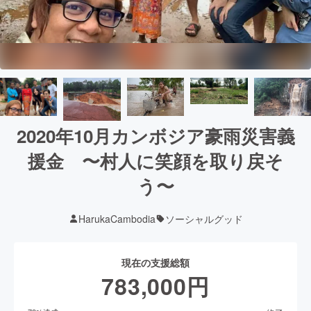
2020年10月カンボジア豪雨災害義
援金 〜村人に笑顔を取り戻そ
う〜
HarukaCambodia
ソーシャルグッド
現在の支援総額
783,000
円