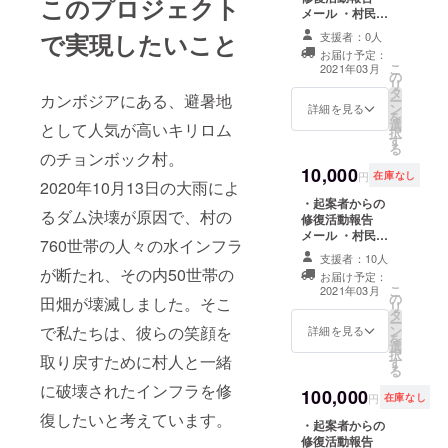
このプロジェクト
メール ・村民か
バルサービ
らのお礼の動画
で実現したいこと
支援者：0人
スを開発
・支援記念碑へ
お届け予定：
中。チョン
の名前刻印（大
こ
2021年03月
の
サイズ） ※リ
ボック村の
リ
タ
ターンのお届け
カンボジアにある、避暑地
ー
現状を知
ン
スケジュール
詳細を見る
を
選
は、村の復興ス
り、本案件
として人気が高いキリロム
択
す
ケジュールによ
に参加。
る
のチョンボック村。
り変動します。
10,000
予めご留意いた
円
在庫なし
2020年10月13日の大雨によ
だけますと幸い
坂本佳代
・起案者からの
です。
辻・本郷税
るダム決壊が原因で、村の
修復活動報告
メール ・村民か
理士法人カ
760世帯の人々の水インフラ
らのお礼の動画
ンボジア社
支援者：10人
・村に設置する
が断たれ、その内50世帯の
お届け予定：
代表取締
修復記念碑への
こ
2021年03月
の
名前刻印（小サ
役。
田畑が壊滅しました。そこ
リ
タ
イズ） ※リター
ー
インドで会
ン
で私たちは、彼らの笑顔を
ンのお届けスケ
詳細を見る
を
計事務所の
選
ジュールは、村
択
取り戻すために村人と一緒
す
の復興スケ
駐在経験を
る
ジュールにより
に破壊されたインフラを修
経て、現在
100,000
変動します。予
円
在庫なし
めご留意いただ
は、カンボ
復したいと考えています。
・起案者からの
けますと幸いで
ジアに進出
修復活動報告
す。