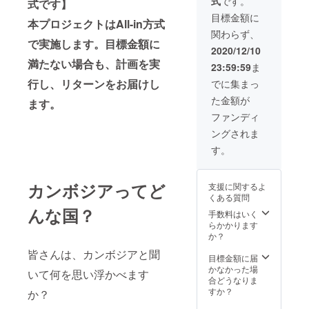
式
です。
式です】
す。
目標金額に
本プロジェクトはAll-in方式
関わらず、
で実施します。目標金額に
2020/12/10
満たない場合も、計画を実
23:59:59
ま
行し、リターンをお届けし
でに集まっ
た金額が
ます。
ファンディ
ングされま
す。
カンボジアってど
支援に関するよ
くある質問
んな国？
手数料はいく
らかかります
か？
皆さんは、カンボジアと聞
目標金額に届
かなかった場
いて何を思い浮かべます
合どうなりま
すか？
か？