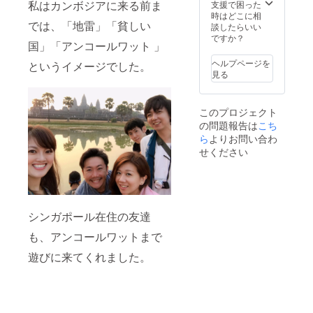
私はカンボジアに来る前ま
支援で困った
時はどこに相
では、「地雷」「貧しい
談したらいい
ですか？
国」「アンコールワット 」
ヘルプページを
というイメージでした。
見る
このプロジェクト
の問題報告は
こち
ら
よりお問い合わ
せください
シンガポール在住の友達
も、アンコールワットまで
遊びに来てくれました。