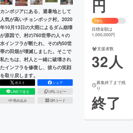
円
カンボジアにある、避暑地として
まちづくり・地域活性化
人気が高いチョンボック村。2020
78%
年10月13日の大雨によるダム崩壊
目標金額は
CAMPFIRE for Social Good
CAMPFIRE Creation
1,000,000円
が原因で、村の760世帯の人々の
CAMPFIREふるさと納税
machi-ya
コミュニティ
水インフラが断たれ、その内50世
支援者数
帯の田畑が壊滅しました。そこで
32
人
私たちは、村人と一緒に破壊され
たインフラを修復し、彼らの笑顔
を取り戻します。
募集終了まで残
ポスト
シェア
り
LINEで送る
URLコピー
終了
埋め込み
QRコード