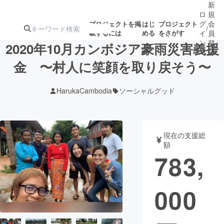
新
ロ
規
グ
会
プロジェクトを掲
はじ
プロジェクト
/
載するには
める
をさがす
イ
員
ン
登
2020年10月カンボジア豪雨災害義援
録
金 〜村人に笑顔を取り戻そう〜
人気のプロ
注目のリ
注目の新着プロ
募集終了が近いプ
もうすぐ公開
HarukaCambodia
ソーシャルグッド
ジェクト
ターン
ジェクト
ロジェクト
されます
アート・写真
音楽
現在の支援総
額
783,
テクノロジー・ガジェット
ゲーム・サ
000
映像・映画
書籍・雑誌
ビジネス・起業
チャレンジ