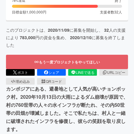
終了
78
%達成
目標金額
1,000,000
円
支援者数
32
人
このプロジェクトは、
2020/11/09
に募集を開始し、
32
人の支援
により
783,000
円の資金を集め、
2020/12/10
に募集を終了しま
した
もう一度プロジェクトをやってほしい
ポスト
シェア
LINEで送る
URLコピー
埋め込み
QRコード
カンボジアにある、避暑地として人気が高いチョンボッ
ク村。2020年10月13日の大雨によるダム崩壊が原因で、
村の760世帯の人々の水インフラが断たれ、その内50世
帯の田畑が壊滅しました。そこで私たちは、村人と一緒
に破壊されたインフラを修復し、彼らの笑顔を取り戻し
ます。