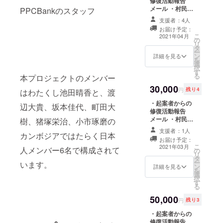
修復活動報告
ダム決壊災
メール ・村民か
PPCBankのスタッフ
害支援の起
らのお礼の動画
支援者：4人
案者。今回
・村に設置する
お届け予定：
修復記念碑への
は盟友であ
こ
2021年04月
の
名前刻印（小サ
リ
りプロジェ
タ
イズ） ※リター
ー
クトリー
ン
ンのお届けスケ
詳細を見る
を
選
ジュールは、村
ダーの池田
択
す
の復興スケ
る
本プロジェクトのメンバー
晴香らと共
ジュールにより
30,000
変動します。予
に案件に参
円
残り4
はわたくし池田晴香と、渡
めご留意いただ
加。
・起案者からの
けますと幸いで
辺大貴、坂本佳代、町田大
修復活動報告
す。
メール ・村民か
樹、猪塚栄治、小市琢磨の
町田大樹
らのお礼の動画
支援者：1人
ラストマイ
カンボジアではたらく日本
・支援記念碑へ
お届け予定：
の名前刻印（中
ルワークス
こ
2021年03月
人メンバー6名で構成されて
の
サイズ） ※リ
株式会社取
リ
タ
ターンのお届け
ー
います。
締役。カン
ン
スケジュール
詳細を見る
を
選
は、村の復興ス
ボジアやベ
択
す
ケジュールによ
る
トナム、日
り変動します。
50,000
本を拠点と
予めご留意いた
円
残り3
だけますと幸い
して途上国
・起案者からの
です。
発のグロー
修復活動報告