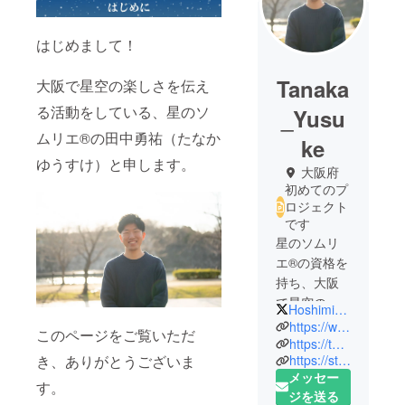
はじめまして！
Tanaka
大阪で星空の楽しさを伝え
る活動をしている、星のソ
_Yusu
ムリエ®︎の田中勇祐（たなか
ke
ゆうすけ）と申します。
大阪府
初めてのプ
ロジェクト
です
星のソムリ
エ®︎の資格を
持ち、大阪
で星空の良
Hoshimiru_stars
さを普及す
https://www.instagram.com/hosinoyado_pj/
このページをご覧いただ
る活動をし
https://twitter.com/hoshiakari_PJ
き、ありがとうございま
https://starry-blog.com/
ています！
メッセー
社会人天文
す。
ジを送る
サークル