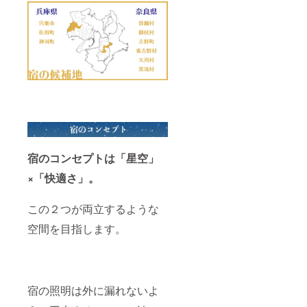
くなる
構図、
アング
ル ・花
火や星
空など
被写体
ごとの
おすす
めの撮
り方 ・
メンテ
ナンス
方法
宿のコンセプトは「星空」
×「快適さ」。
この２つが両立するような
空間を目指します。
宿の照明は外に漏れないよ