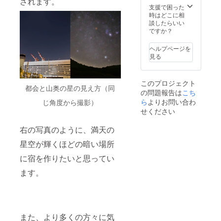
されます。
の探し
要望を
支援で困った
方 ・夏
宿に反
時はどこに相
の星座
映させ
談したらいい
の探し
る権利
ですか？
方 ・秋
<ご要望
の星座
の例>
ヘルプページを
の探し
・一人
見る
方 ・冬
でゆっ
の星座
たり星
の探し
を見ら
このプロジェクト
方 2.星
れるよ
都会と山奥の星の見え方（同
の問題報告は
こち
空撮影
う、一
・カメ
人用の
ら
よりお問い合わ
じ角度から撮影）
ラに星
椅子を
せください
を写す
用意し
ために
て欲し
右の写真のように、満天の
必要な
い ・壁
こと・
に自分
星空が輝くほどの暗い場所
もの ・
の撮っ
天の川
た写真
に宿を作りたいと思ってい
を撮る
を飾っ
ます。
ために
て欲し
は？ ・
い ・
流れ星
BBQを
を撮る
できる
方法 ・
ように
星の軌
して欲
また、より多くの方々に気
跡がグ
しい な