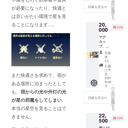
四季
定動画
タ
丈:61）
ー
折々の
(星空紹
ン
XL（着
詳細を見る
が必要になったり、快適と
を
美しい
介、星
選
丈:76 身
択
星空を
空撮
す
は言いがたい環境で星を見
幅:63 肩
る
写真に
影、写
幅:55 袖
20,
残すこ
ることになります…。
真入
丈:62）
残り20
とがで
000
門)：
円
きるよ
2〜3時
マグ
うにな
間
カッ
りま
<DVDの
プ、
す。 <
内容> 1.
トート
内容>
星空紹
支援
バッ
☆お礼
介 ・春
者：
グ、ブ
の手紙
の星座
2人
ラン
☆DVD3
の探し
お届
ケット
点(星空
方 ・夏
け予
が入っ
紹介、
定：
また快適さを求めて、宿が
の星座
た星の
2021
星空撮
の探し
年06
ある場所に泊まったとして
小物
影、写
方 ・秋
こ
月
セット
真入
の
の星座
リ
も、
宿からの光や外灯の光
です。
門)：
タ
の探し
ー
<内容>
2〜3時
ン
方 ・冬
詳細を見る
が星の邪魔をしてしまい
、
を
☆ お礼
間
選
の星座
択
状 ☆ マ
<DVDの
す
の探し
本当の星空を見ることはで
る
グカッ
内容> 1.
方 2.星
22,
プ ☆
星空紹
きません。
空撮影
残り20
トート
500
介 ・春
・カメ
円
バッグ
の星座
ラに星
裾に12