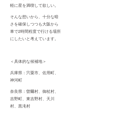
ワーっ
ど実現
軽に星を満喫して欲しい。
て見え
できる
る写真
範囲で
はどう
のご要
そんな想いから、十分な暗
やって
望に、
撮る
できる
さを確保しつつも大阪から
の？ ・
限りお
車で2時間程度で行ける場所
星雲や
応えい
銀河の
たしま
にしたいと考えています。
写真を
す。 ※
撮るに
万が一
は？ ・
ご要望
季節ご
に添え
とのお
ない場
すすめ
合、感
＜具体的な候補地＞
の被写
謝の動
体 3.写
画とと
真入門
もに星
兵庫県：宍粟市、佐用町、
・一眼
空オリ
神河町
レフカ
ジナル
メラの
グッズ
機能に
詰め合
奈良県：曽爾村、御杖村、
ついて
わせを
・基本
お贈り
吉野町、東吉野村、天川
的な撮
いたし
影方法
ます。
村、黒滝村
・撮影
が楽し