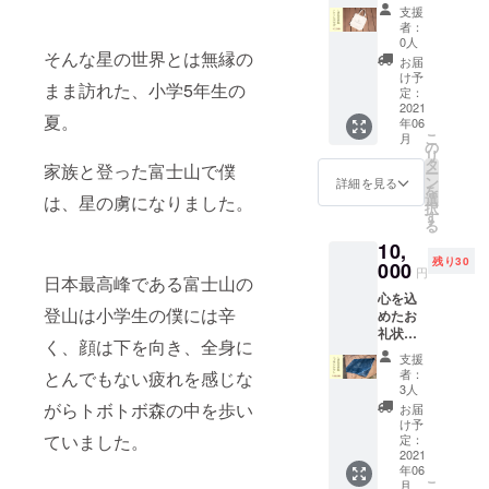
オリジ
ます！
支援
ナル
(容量
者：
トート
380mL)
0人
そんな星の世界とは無縁の
バッグ
お届
をお送
け予
まま訪れた、小学5年生の
りしま
定：
す。 <
2021
夏。
年06
内容>
こ
月
☆ お礼
の
リ
状 ☆ オ
タ
家族と登った富士山で僕
ー
リジナ
ン
詳細を見る
を
ルトー
選
は、星の虜になりました。
択
トバッ
す
る
グ ちょ
10,
うどい
残り30
い大き
000
円
日本最高峰である富士山の
さで
心を込
しっか
登山は小学生の僕には辛
めたお
り丈夫
礼状と
な素材
く、顔は下を向き、全身に
オリジ
ででき
支援
ナルブ
ていま
者：
とんでもない疲れを感じな
ラン
す！ (高
3人
ケット
さ
がらトボトボ森の中を歩い
お届
をお送
37cm×
け予
りしま
ていました。
幅
定：
す。 <
2021
36cm×
年06
内容>
マチ
こ
月