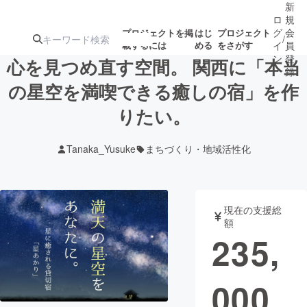
新
ロ
規
グ
会
プロジェクトを掲
はじ
プロジェクト
/
載するには
める
をさがす
イ
員
ン
登
心を見つめ直す空間。 関西に「本当
録
の星空を満喫できる癒しの宿」を作
りたい。
人気のプロ
注目のリ
注目の新着プロ
募集終了が近いプ
もうすぐ公開
ジェクト
ターン
ジェクト
ロジェクト
されます
Tanaka_Yusuke
まちづくり・地域活性化
アート・写真
音楽
現在の支援総
テクノロジー・ガジェット
ゲーム・サ
額
235,
映像・映画
書籍・雑誌
000
ビジネス・起業
チャレンジ