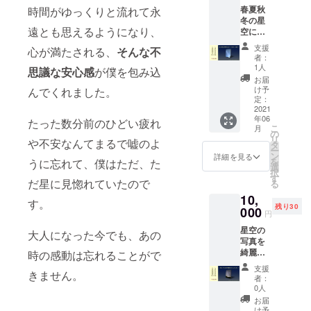
春夏秋
時間がゆっくりと流れて永
シャツ
冬の星
上着と
遠とも思えるようになり、
空につ
合わせ
いて分
ると、
支援
心が満たされる、
そんな不
かりや
裾から
者：
すく解
星が見
1人
思議な安心感
が僕を包み込
説した
えてオ
お届
DVDで
シャレ
け予
んでくれました。
す（45
です！
定：
分〜60
2021
<サイズ
年06
分）。
たった数分前のひどい疲れ
> S（着
こ
月
以下に
丈:65 身
の
リ
や不安なんてまるで嘘のよ
内容を
幅:49 肩
タ
ー
紹介し
幅:42 袖
ン
詳細を見る
を
うに忘れて、僕はただ、た
ます。
丈:19）
選
択
<内容>
M（着
す
だ星に見惚れていたので
る
☆お礼
丈:69 身
10,
の手紙
幅:52 肩
す。
残り30
☆星空
000
幅:46 袖
円
紹介
丈:20）
星空の
DVD
L（着
大人になった今でも、あの
写真を
<DVDの
丈:73 身
綺麗に
時の感動は忘れることがで
内容> 1.
幅:55 肩
撮る方
春の星
幅:50 袖
支援
きません。
法を知
座の探
丈:22）
者：
りたい
し方 2.
XL（着
0人
方へ向
夏の星
丈:77 身
お届
けて、
座の探
幅:58 肩
け予