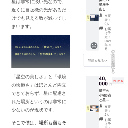
☆ ブラ
星は非常に淡い光なので、
の探し
を写す
星座を
ンケッ
方 ・夏
ために
近くに自販機の光があるだ
あし
ト 普段
の星座
必要な
らったT
の生活
の探し
こと・
支援
けでも見える数が減ってし
シャツ
に少し
方 ・秋
もの ・
者：
と、背
だけ、
の星座
0人
天の川
まいます。
中に太
星の彩
の探し
を撮る
お届
陽系の
りを感
方 ・冬
け予
ために
デザイ
じるこ
定：
の星座
は？ ・
ンが描
2021
とがで
の探し
流れ星
年06
かれた
きま
方 2.星
を撮る
こ
月
パー
す。
の
空撮影
方法 ・
リ
カーの
タ
・カメ
星の軌
ー
星空
ン
ラに星
詳細を見る
跡がグ
を
セット
選
を写す
ワーっ
択
です。
す
ために
て見え
る
サイズ
必要な
る写真
「星空の美しさ」と「環境
40,
(S〜XL)
こと・
はどう
残り15
をお選
000
もの ・
やって
の快適さ」はほとんど両立
円
びくだ
天の川
撮る
星空の
さい。
できておらず、星に配慮さ
を撮る
の？ ・
小物3点
<内容>
ために
星雲や
と星空
☆お礼
れた場所というのは非常に
は？ ・
銀河の
の衣服2
の手紙
流れ星
写真を
支援
少ないのが現状です。
点をつ
☆星空T
を撮る
者：
撮るに
めた、
シャツ
2人
方法 ・
は？ ・
宇宙
☆太陽
星の軌
お届
季節ご
そこで僕は、
場所も宿もそ
セット
系パー
け予
跡がグ
とのお
です！
カー 星
定：