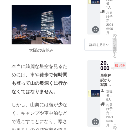
まで、
ンプル
・撮影
者：
全て知
なデザ
が楽し
1人
りたい
インな
くなる
お届
方向け
ので、
構図、
け予
のお得
シーン
定：
アング
な動画
2021
を選ば
ル ・花
年06
セット
ずさり
火や星
こ
月
です。
げなく
の
空など
リ
ご支援
星好き
タ
被写体
ー
いただ
をア
ン
ごとの
詳細を見る
を
いた方
ピール
選
おすす
大阪の街並み
択
限定
できま
す
めの撮
る
で、ス
す！ <
り方 ・
20,
マホ、
サイズ>
メンテ
本当に綺麗な星空を見るた
残り20
タブ
000
S（着
ナンス
円
レッ
丈:63 身
方法
めには、車や徒歩で
何時間
星空解
ト、PC
幅:52 肩
説から
で見ら
幅:44 袖
も登って山の奥深くに行か
写真の
れる特
丈:57）
撮り方
別限定
M（着
なくてはなりません
。
支援
まで、
動画を
丈:67 身
者：
全て知
お送り
幅:55 肩
0人
りたい
しま
しかし、山奥には宿が少な
幅:48 袖
お届
方向け
す。 <
丈:60）
け予
く、キャンプや車中泊など
のお得
内容>
定：
L（着
なDVD
2021
☆お礼
丈:71 身
で過ごすことになり、寒さ
年06
セット
のメー
幅:58 肩
こ
月
です。
ル ☆限
の
幅:52 袖
や風をしのぐ防寒着や道具
リ