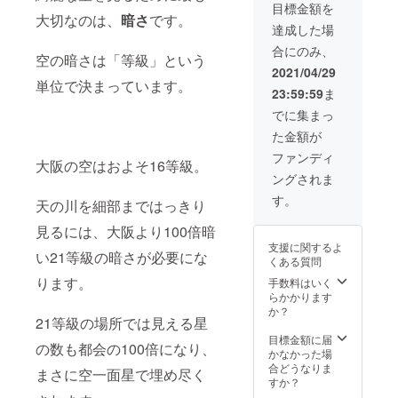
供する
売、公
目標金額を
グ ☆ブ
い方向
情報、
大切なのは、
暗さ
です。
衆送信
ラン
けのプ
達成した場
画像、
などの
ケット
ランで
音声等
二次利
合にのみ、
☆星空T
す。 お
空の暗さは「等級」という
を、権
用する
シャツ
礼の手
2021/04/29
利者の
ことを
☆太陽
紙と
単位で決まっています。
許可な
禁じま
23:59:59
ま
系パー
「こん
く転
す。
カー
な宿に
でに集まっ
載、転
☆DVD3
してほ
用、複
た金額が
点（星
しい」
製、複
空紹
という
ファンディ
写、編
大阪の空はおよそ16等級。
介、星
ご要望
集、改
ングされま
空撮
を承り
変、販
影、写
ます。
す。
売、公
天の川を細部まではっきり
真入
<内容>
衆送信
門）：
☆ひと
見るには、大阪より100倍暗
などの
２〜3時
文字ひ
二次利
支援に関するよ
間 これ
と文
い21等級の暗さが必要にな
用する
くある質問
であな
字、丁
ことを
たも星
寧に感
ります。
手数料はいく
禁じま
の世界
謝の心
らかかります
す。
の住人
をもっ
か？
21等級の場所では見える星
です！
て綴っ
<DVDの
た、お
目標金額に届
の数も都会の100倍になり、
内容> 1.
礼のお
かなかった場
星空紹
手紙 ☆
合どうなりま
まさに空一面星で埋め尽く
介 ・春
支援者
すか？
の星座
様のご