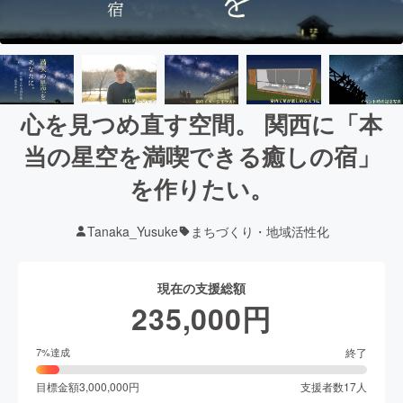
心を見つめ直す空間。 関西に「本
当の星空を満喫できる癒しの宿」
を作りたい。
Tanaka_Yusuke
まちづくり・地域活性化
現在の支援総額
235,000
円
終了
7
%達成
目標金額
3,000,000
円
支援者数
17
人