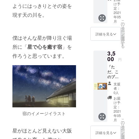
そんな
け予
ようにはっきりとその姿を
方へ向
定：
けたプ
2021
現す天の川を。
年05
ランで
こ
月
す。 支
の
リ
援金額
タ
ー
は支援
ン
詳細を見る
を
僕はそんな星が降り注ぐ場
者さま
選
択
のお申
す
所に「
星で心を癒す宿
」を
る
し込み
3,5
の際
作ろうと思っています。
に、任
00
円
意で上
「た
乗せす
だ、こ
ること
のプロ
が可能
ジェク
です。
支援
トを応
心を込
者：
援した
めたお
0人
い！」
礼メー
お届
そんな
ルと星
け予
方へ向
空の写
定：
けたプ
2021
真(jpeg)
宿のイメージイラスト
年05
ランで
をお送
こ
月
す。 支
りしま
の
リ
援金額
す。 <
タ
星がほとんど見えない大阪
ー
は支援
内容>
ン
詳細を見る
を
者さま
☆ お礼
選