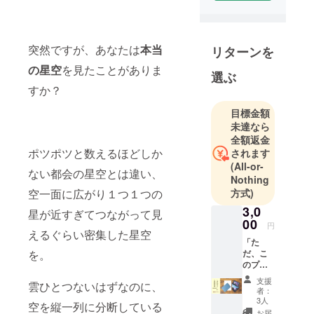
「星の子」
を運営して
います。
突然ですが、あなたは
本当
リターンを
の星空
を見たことがありま
今回、より
選ぶ
すか？
多くの方に
星空を楽し
目標金額
んでほしい
未達なら
と思い、ク
全額返金
ラウドファ
ポツポツと数えるほどしか
されます
(All-or-
ンディング
ない都会の星空とは違い、
Nothing
を行いまし
空一面に広がり１つ１つの
方式)
た！
3,0
星が近すぎてつながって見
温かいご支
00
円
援のほど、
えるぐらい密集した星空
「た
よろしくお
を。
だ、こ
願いいたし
のプロ
ます。
ジェク
支援
雲ひとつないはずなのに、
トを応
者：
援した
3人
空を縦一列に分断している
い！」
お届