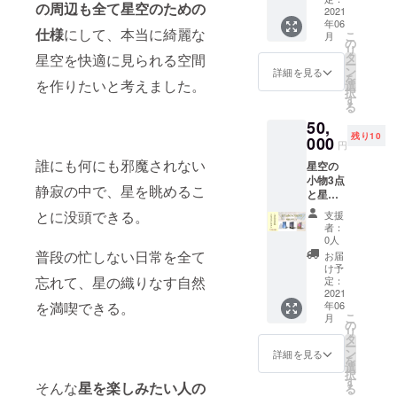
ワーっ
すすめ
の周辺も全て星空のための
衣服は
2021
空を楽
て見え
の被写
年06
サイズ
しみた
る写真
仕様
にして、本当に綺麗な
体 3.写
こ
月
(S〜XL)
い日に
の
はどう
真入門
リ
をお選
は、全
タ
星空を快適に見られる空間
やって
・一眼
ー
びくだ
身も星
ン
詳細を見る
撮る
レフカ
を
さい。
を作りたいと考えました。
空で包
選
の？ ・
メラの
択
<内容>
んじゃ
す
星雲や
機能に
る
☆お礼
いま
銀河の
ついて
50,
の手紙
しょ
写真を
・基本
残り10
☆マグ
000
う！
撮るに
円
的な撮
カップ
は？ ・
影方法
誰にも何にも邪魔されない
星空の
☆トー
季節ご
・撮影
小物3点
トバッ
とのお
静寂の中で、星を眺めるこ
が楽し
と星空
グ ☆ブ
すすめ
くなる
の衣服2
ラン
とに没頭できる。
の被写
支援
構図、
点をつ
ケット
者：
体 3.写
アング
めた、
☆星空T
0人
真入門
ル ・花
宇宙
シャツ
普段の忙しない日常を全て
お届
・一眼
火や星
セッ
☆太陽
け予
レフカ
空など
ト。そ
忘れて、星の織りなす自然
系パー
定：
メラの
被写体
こに、
2021
カー こ
機能に
ごとの
を満喫できる。
年06
さらに
れで星
ついて
おすす
こ
月
星空紹
を見に
の
・基本
めの撮
リ
介、星
行った
タ
的な撮
り方 ・
ー
空撮
日に
ン
詳細を見る
影方法
メンテ
を
影、写
は、も
選
・撮影
ナンス
択
真入門
う最高
す
そんな
星を楽しみたい人の
が楽し
方法 <
る
DVD3点
に気分