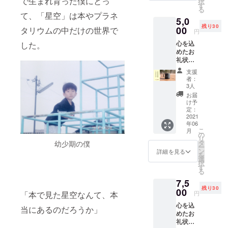
で生まれ育った僕にとっ
択
のお申
メール
す
る
し込み
☆ 星空
て、「星空」は本やプラネ
5,0
の際
の写真
残り30
に、任
00
タリウムの中だけの世界で
(jpeg)
円
意で上
心を込
した。
乗せす
めたお
ること
礼状と
が可能
オリジ
です。
支援
ナルマ
心を込
者：
グカッ
めたお
3人
プをお
礼状と
お届
送りし
星空の
け予
ます。
写真を
定：
<内容>
2021
お送り
年06
☆ お礼
しま
こ
月
状 ☆ オ
す。 <
の
リ
リジナ
内容>
タ
幼少期の僕
ー
ルマグ
☆ お礼
ン
詳細を見る
を
カップ
状 ☆ 星
選
択
マグ
空の写
す
る
カップ
真
7,5
はステ
残り30
ンレス
00
「本で見た星空なんて、本
円
製なの
心を込
で、保
当にあるのだろうか」
めたお
温に優
礼状と
れてい