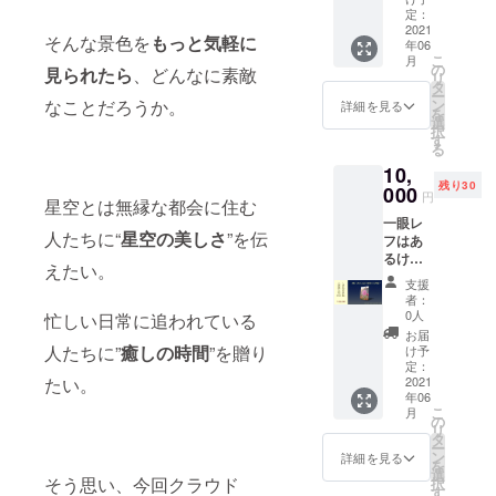
僕が学
し方 3.
定：
幅:54 袖
んでき
2021
秋の星
丈:24）
そんな景色を
もっと気軽に
年06
た撮影
座の探
こ
月
方法を
し方 4.
の
見られたら
、どんなに素敵
リ
紹介す
冬の星
タ
ー
るDVD
座の探
なことだろうか。
ン
詳細を見る
を
です
し方
選
択
（45
す
る
分〜60
10,
分）。
残り30
内容を
000
円
星空とは無縁な都会に住む
以下に
一眼レ
紹介し
人たちに“
星空の美しさ
”を伝
フはあ
ます。
るけ
<内容>
えたい。
ど、使
☆お礼
支援
い方が
の手紙
者：
わから
☆星空
0人
忙しい日常に追われている
な
撮影
お届
い…！
DVD
人たちに”
癒しの時間
”を贈り
け予
そんな
<DVDの
定：
たい。
方のた
2021
内容>
年06
めに、
・カメ
こ
月
一眼レ
ラに星
の
リ
フの使
を写す
タ
ー
い方か
ために
ン
詳細を見る
を
ら基本
必要な
選
そう思い、今回クラウド
択
的な撮
こと・
す