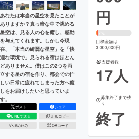
円
まちづくり・地域活性化
あなたは本当の星空を見たことが
ありますか？真っ暗な中で眺める
CAMPFIRE for Social Good
CAMPFIRE Creation
星空は、見る人の心を癒し、感動
7%
CAMPFIREふるさと納税
machi-ya
コミュニティ
を与えてくれます。しかし今現
目標金額は
3,000,000円
在、「本当の綺麗な星空」を「快
適な環境で」見られる宿はほとん
支援者数
どありません。僕はこの2つを両
17
人
立する星の宿を作り、都会での忙
しい日常に疲れてしまった方へ癒
しをお届けしたいと思っていま
募集終了まで残
す。
り
ポスト
シェア
終了
LINEで送る
URLコピー
埋め込み
QRコード