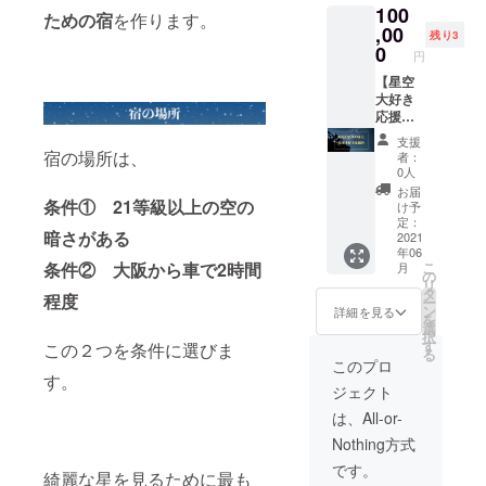
くなる
おこと
100
を加え
が上が
ための宿
を作ります。
構図、
わり>
た、
,00
ること
残り3
アング
当DVD
ビッグ
間違い
0
ル ・花
円
および
バン
なしで
火や星
動画の
セット
【星空
す！
空など
著作権
になり
大好き
被写体
は制作
ま
応援
ごとの
者に帰
す！！
枠】 と
おすす
支援
属しま
衣服は
にかく
宿の場所は、
者：
めの撮
す。ま
サイズ
星が好
0人
り方 ・
た、当
(S〜XL)
きで、
お届
メンテ
DVDお
をお選
みんな
条件① 21等級以上の空の
け予
ナンス
よび動
びくだ
にもっ
定：
方法 <
画で提
暗さがある
さい。
と星を
2021
おこと
供する
年06
DVDは
見て欲
わり>
情報、
条件② 大阪から車で2時間
こ
月
YouTub
しい。
の
当DVD
画像、
リ
e限定公
天文の
タ
程度
および
音声等
ー
開動画
普及活
ン
詳細を見る
動画の
を、権
を
に変更
動を支
選
著作権
利者の
択
可能で
援した
す
この２つを条件に選びま
は制作
許可な
る
す。 <
い。 そ
このプロ
者に帰
く転
内容>
んな星
す。
属しま
載、転
ジェクト
☆お礼
空の良
す。ま
用、複
の手紙
さを存
は、All-or-
た、当
製、複
☆マグ
分に伝
DVDお
写、編
Nothing方式
カップ
えた
よび動
集、改
☆トー
い、応
です。
画で提
変、販
綺麗な星を見るために最も
トバッ
援した