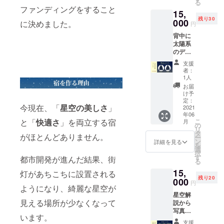
る
影方法
もの ・
ファンディングをすること
15,
まで網
天の川
残り30
羅した
000
を撮る
に決めました。
円
写真入
ために
背中に
門DVD
は？ ・
太陽系
です(45
流れ星
のデザ
分〜60
を撮る
インが
分)。以
方法 ・
支援
入った
下に内
星の軌
者：
ジップ
容を紹
跡がグ
1人
パー
介しま
ワーっ
お届
カー(ネ
す。 <
て見え
け予
イピー)
内容>
定：
る写真
今現在、「
星空の美しさ
」
です。
2021
☆お礼
はどう
年06
サイズ
の手紙
やって
と「
快適さ
」を両立する宿
こ
月
(S〜XL)
☆写真
の
撮る
リ
をお選
入門
タ
の？ ・
がほとんどありません。
ー
びくだ
DVD
ン
星雲や
詳細を見る
を
さい。
<DVDの
選
銀河の
択
<内容>
内容>
す
写真を
都市開発が進んだ結果、街
る
☆お礼
・一眼
撮るに
15,
の手紙
灯があちこちに設置される
レフカ
は？ ・
残り20
☆太陽
000
メラの
季節ご
円
ようになり、綺麗な星空が
系パー
機能に
とのお
星空解
カー 余
ついて
すすめ
見える場所が少なくなって
説から
計な文
・基本
の被写
写真の
字など
的な撮
体
います。
撮り方
ないシ
影方法
支援