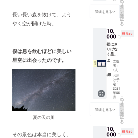
☆ お礼
11cm,
の
リ
状 ☆ オ
持ち手
タ
ー
リジナ
47cm)
ン
詳細を見る
長い長い森を抜けて、よう
を
ルブラ
選
択
ンケッ
す
やく空が開けた時。
る
ト モフ
10,
モフで
残り30
暖か
000
円
く、星
裾にさ
空を見
りげな
るとき
僕は息を飲むほどに美しい
く星空
にピッ
を散り
星空に出会ったのです。
タリで
支援
ばめ
す！
者：
た、シ
（サイ
1人
ンプル
ズ：縦
お届
なTシャ
66cm×
け予
ツ(アイ
横
定：
ボリー)
2021
91cm）
年06
です。
こ
月
サイズ
の
リ
(S〜XL)
タ
ー
をお選
ン
詳細を見る
を
びくだ
選
択
夏の天の川
さい。
す
る
<内容>
10,
☆お礼
残り30
の手紙
000
その景色は本当に美しく、
円
☆星空T