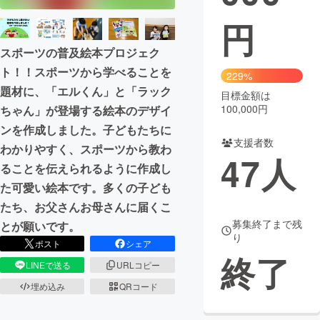
円
まちづくり・地域活性化
スポーツの普及絵本プロジェク
CAMPFIRE for Social Good
CAMPFIRE Creation
ト！！スポーツから学べることを
229%
題材に、「エルくん」と「ラック
CAMPFIREふるさと納税
machi-ya
コミュニティ
目標金額は
100,000円
ちゃん」が登場する絵本のデザイ
ンを作成しました。子どもたちに
支援者数
わかりやすく、スポーツから教わ
47
人
ることを伝えられるように作成し
た可愛い絵本です。多くの子ども
たち、お父さんお母さんに届くこ
募集終了まで残
とが願いです。
り
ポスト
シェア
終了
LINEで送る
URLコピー
埋め込み
QRコード