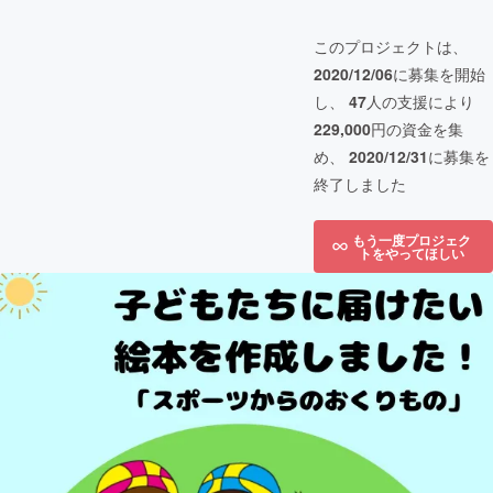
このプロジェクトは、
2020/12/06
に募集を開始
し、
47
人の支援により
229,000
円の資金を集
め、
2020/12/31
に募集を
終了しました
もう一度プロジェク
トをやってほしい