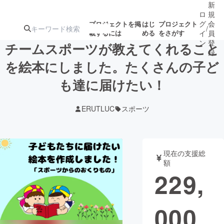
新
ロ
規
グ
会
プロジェクトを掲
はじ
プロジェクト
/
載するには
める
をさがす
イ
員
ン
登
チームスポーツが教えてくれること
録
を絵本にしました。たくさんの子ど
も達に届けたい！
人気のプロ
注目のリ
注目の新着プロ
募集終了が近いプ
もうすぐ公開
ジェクト
ターン
ジェクト
ロジェクト
されます
ERUTLUC
スポーツ
アート・写真
音楽
現在の支援総
テクノロジー・ガジェット
ゲーム・サ
額
229,
映像・映画
書籍・雑誌
000
ビジネス・起業
チャレンジ