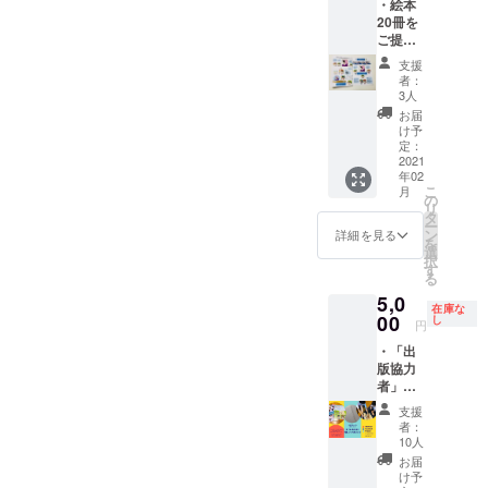
・絵本
20冊を
ご提供
させて
支援
頂きま
者：
す。
3人
お届
け予
定：
2021
年02
こ
月
の
リ
タ
ー
ン
詳細を見る
を
選
択
す
る
5,0
在庫な
00
し
円
・「出
版協力
者」と
して企
支援
業ロゴ
者：
を名刺
10人
サイズ
お届
で掲載
け予