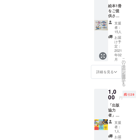
「たくさん
絵本1冊
シュートを
をご提
決めた
供させ
て頂き
い！」
支援
ます。
者：
15人
そういった
お届
子ども達の
け予
定：
気持ちに応
2021
年02
えられるよ
こ
月
の
うな活動が
リ
タ
したいとい
ー
ン
詳細を見る
を
う思いか
選
択
す
ら、「バス
る
ケットボー
1,0
残り29
00
ルの家庭教
円
師」は始ま
「出版
協力
りました。
者」と
してお
支援
ERUTLUCに
名前を
者：
掲載さ
は３つの
1人
せて頂
お届
ミッション
きま