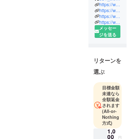
エルトラッ
https://www.basketballtutor.com/
ク）です。
https://www.facebook.com/basketballtutor/
https://www.instagram.com/erutluc_basketball/
https://www.youtube.com/channel/UCdFquOS_fgI9uE5NO_CMTJQ/
「バスケッ
メッセー
トボールの
ジを送る
家庭教師」
は、2002年
の4月に始ま
りました。
リターンを
選ぶ
「もっとバ
スケが上手
になりた
目標金額
い！」
未達なら
全額返金
されます
「チームの
(All-or-
ためにもっ
Nothing
と活躍した
方式)
い！」
1,0
00
円