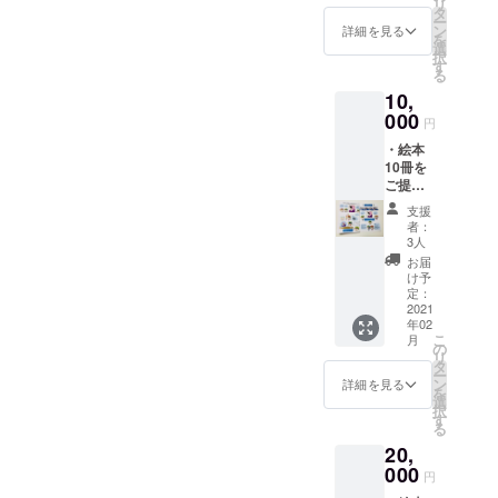
リ
タ
ー
ン
詳細を見る
を
選
択
す
る
10,
000
円
・絵本
10冊を
ご提供
させて
支援
頂きま
者：
す。
3人
お届
け予
定：
2021
年02
こ
月
の
リ
タ
ー
ン
詳細を見る
を
選
択
す
る
20,
000
円