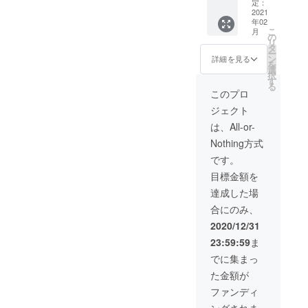
しま
定：
す。 ・
2021
年02
絵本3冊
こ
月
ご提供
の
リ
させて
タ
ー
頂きま
ン
詳細を見る
を
す。 ※
選
択
支援
す
る
時、必
このプロ
ず備考
ジェクト
欄に掲
載時の
は、All-or-
ご希望
Nothing方式
のお名
前をご
です。
記入く
目標金額を
ださ
い。
達成した場
合にのみ、
2020/12/31
23:59:59
ま
でに集まっ
た金額が
ファンディ
ングされま