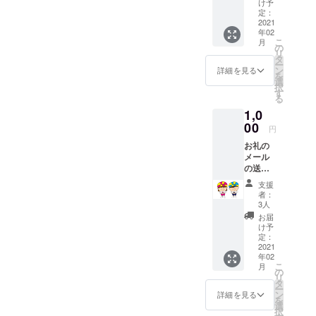
け予
がありま
す。 ※
定：
支援
2021
す。
年02
時、必
こ
月
ず備考
の
リ
欄に掲
☆より多く
タ
ー
載時の
ン
詳細を見る
の子ども達
を
ご希望
選
択
になりうる
のお名
す
る
前をご
最高の自分
1,0
記入く
を目指す環
ださ
00
円
境を提供す
い。
お礼の
る
メール
☆チームス
の送信
と、活
ポーツだか
支援
動報告
者：
らこそでき
メール
3人
ることで教
の送信
お届
を致し
け予
育に貢献す
ます。
定：
る
2021
年02
☆世界で最
こ
月
の
もビジョナ
リ
タ
ー
リーなコー
ン
詳細を見る
を
チチームを
選
択