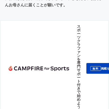
んお母さんに届くことが願いです。
ス
ポ
ー
ツ
ク
ラ
フ
ァ
ン
を
専
門
掲載
無料
サ
ポ
ー
ト
付
き
で
始
め
よ
う