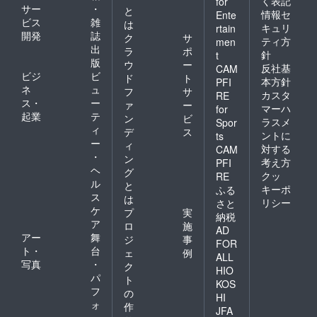
く表記
for
サー
・
と
情報セ
Ente
ビス
雑
は
キュリ
rtain
開発
誌
ク
サ
ティ方
men
出
ラ
ポ
針
t
版
ウ
ー
反社基
CAM
ビジ
ビ
ド
ト
本方針
PFI
ネ
ュ
フ
サ
カスタ
RE
ス・
ー
ァ
ー
マーハ
for
起業
テ
ン
ビ
ラスメ
Spor
ィ
デ
ス
ントに
ts
ー
ィ
対する
CAM
・
ン
考え方
PFI
ヘ
グ
クッ
RE
ル
と
キーポ
ふる
ス
は
リシー
さと
ケ
プ
実
納税
ア
ロ
施
AD
アー
舞
ジ
事
FOR
ト・
台
ェ
例
ALL
写真
・
ク
HIO
パ
ト
KOS
フ
の
HI
ォ
作
JFA