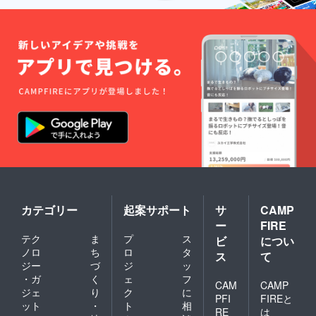
カテゴリー
起案サポート
サ
CAMP
ー
FIRE
テク
ま
プ
ス
ビ
につい
ノロ
ち
ロ
タ
ス
て
ジー
づ
ジ
ッ
・ガ
く
ェ
フ
CAM
CAMP
ジェ
り
ク
に
PFI
FIREと
ット
・
ト
相
RE
は