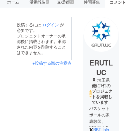
ホーム
活動報告
支援者
仲間募集
コメント
3
47
投稿するには
ログイン
が
必要です。
プロジェクトオーナーの承
認後に掲載されます。承認
された内容を削除すること
はできません。
ERUTL
※投稿する際の注意点
UC
埼玉県
他に1件の
プロジェク
トを掲載し
ています
バスケット
ボールの家
庭教師、
ERUTLUC（
BBT_bibicho