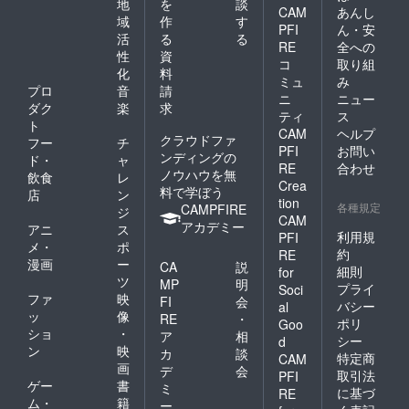
地
を
談
CAM
あんし
域
作
す
PFI
ん・安
活
る
る
RE
全への
性
資
コ
取り組
化
料
ミュ
み
プロ
音
請
ニ
ニュー
ダク
楽
求
ティ
ス
ト
CAM
ヘルプ
クラウドファ
フー
チ
PFI
お問い
ンディングの
ド・
ャ
RE
合わせ
ノウハウを無
飲食
レ
Crea
料で学ぼう
店
ン
tion
各種規定
CAMPFIRE
ジ
CAM
アカデミー
アニ
ス
利用規
PFI
メ・
ポ
約
RE
漫画
ー
CA
説
細則
for
ツ
MP
明
プライ
Soci
ファ
映
FI
会
バシー
al
ッ
像
RE
・
ポリ
Goo
ショ
・
ア
相
シー
d
ン
映
カ
談
特定商
CAM
画
デ
会
取引法
PFI
ゲー
書
ミ
に基づ
RE
ム・
籍
ー