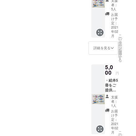
支援
きま
者：
す。
5人
お届
け予
定：
2021
年02
こ
月
の
リ
タ
ー
ン
詳細を見る
を
選
択
す
る
5,0
00
円
・絵本5
冊をご
提供さ
せて頂
支援
きま
者：
す。
1人
お届
け予
定：
2021
年02
こ
月
の