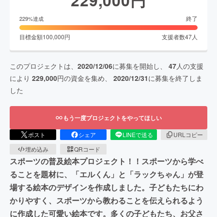
229,000
円
終了
229
%達成
目標金額
100,000
円
支援者数
47
人
このプロジェクトは、
2020/12/06
に募集を開始し、
47
人の支援
により
229,000
円の資金を集め、
2020/12/31
に募集を終了しま
した
もう一度プロジェクトをやってほしい
ポスト
シェア
LINEで送る
URLコピー
埋め込み
QRコード
スポーツの普及絵本プロジェクト！！スポーツから学べ
ることを題材に、「エルくん」と「ラックちゃん」が登
場する絵本のデザインを作成しました。子どもたちにわ
かりやすく、スポーツから教わることを伝えられるよう
に作成した可愛い絵本です。多くの子どもたち、お父さ