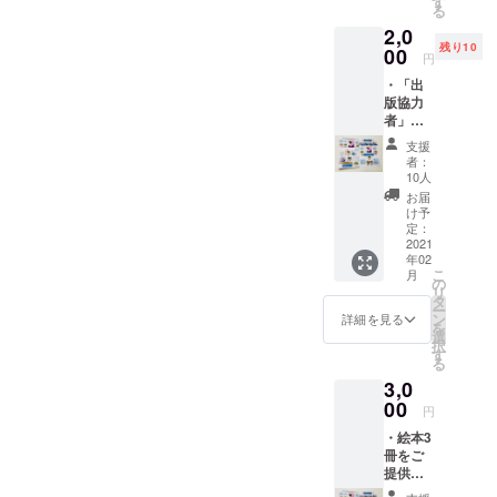
す
作る
る
2,0
残り10
00
この３つを
円
達成するた
・「出
版協力
めに常にベ
者」と
ストを尽く
してお
支援
している会
名前掲
者：
載させ
10人
社です！
頂きま
お届
す。 ・
け予
絵本2冊
定：
をご提
2021
年02
供させ
こ
月
て頂き
の
リ
ます。
タ
ー
※支援
ン
詳細を見る
を
時、必
選
択
ず備考
す
る
欄に掲
3,0
載時の
ご希望
00
円
のお名
・絵本3
前をご
冊をご
記入く
提供さ
ださ
せて頂
い。