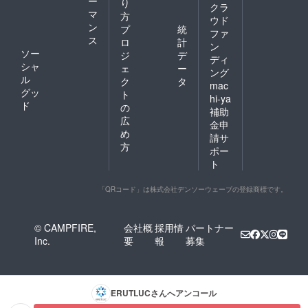
ー
り
クラ
マ
方
ウド
ン
プ
統
ファ
ス
ロ
計
ン
ソー
ジ
デ
ディ
シャ
ェ
ー
ング
ル
ク
タ
mac
グッ
ト
hi-ya
ド
の
補助
広
金申
め
請サ
方
ポー
ト
「QRコード」は株式会社デンソーウェーブの登録商標です。
© CAMPFIRE,
会社概
採用情
パートナー
Inc.
要
報
募集
ERUTLUC
さんへアンコール