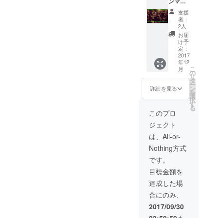
ンマン
す。)
ライ
支援
ブ"カ
者：
バー
2人
曲"依頼
お届
権！ (可
け予
能な限
定：
り対応
2017
年12
させて
こ
月
頂きま
の
リ
すが、
タ
ー
場合に
ン
詳細を見る
を
よって
選
択
は出来
す
る
ない場
このプロ
合もあ
ジェクト
ります
ことご
は、All-or-
了承く
Nothing方式
ださ
い。)
です。
目標金額を
達成した場
合にのみ、
2017/09/30
23:59:59
ま