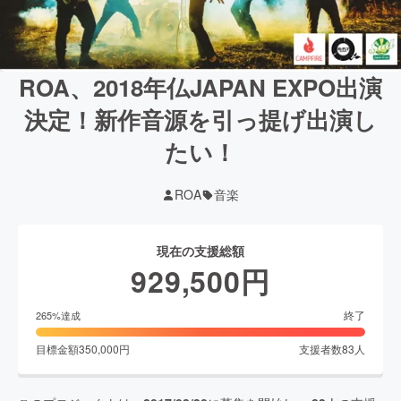
ROA、2018年仏JAPAN EXPO出演
決定！新作音源を引っ提げ出演し
たい！
ROA
音楽
現在の支援総額
929,500
円
終了
265
%達成
目標金額
350,000
円
支援者数
83
人