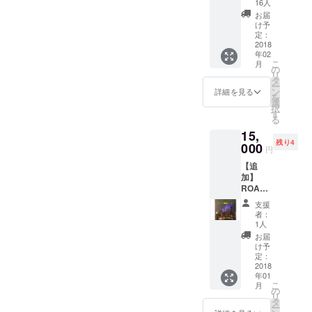
16人
トセッ
お届
ト！(メ
け予
ンバー
定：
サイン
2018
年02
入りで
こ
月
も可！)
の
リ
タ
ー
ン
詳細を見る
を
選
択
す
る
15,
残り4
000
円
【追
加】
ROAメ
ンバー
支援
と行く
者：
東京
1人
ディズ
お届
ニー
け予
シー！
定：
お酒飲
2018
年01
めない
こ
月
からラ
の
リ
ンド
タ
ー
NG！