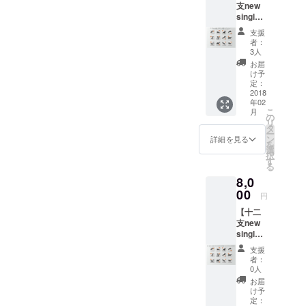
支new
single
】12作
支援
品デー
者：
タ販売
3人
コンプ
お届
リート
け予
セッ
定：
ト！
2018
年02
（こち
こ
月
らは曲
の
リ
のみの
タ
ー
データ
ン
詳細を見る
を
でのお
選
択
渡しと
す
る
なりま
8,0
す。）
00
円
【十二
支new
single
】の中
支援
からお
者：
好きな
0人
もの6作
お届
品！(メ
け予
ンバー
定：