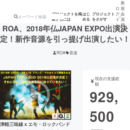
新
ロ
規
グ
会
プロジェクトを掲
はじ
プロジェクト
/
載するには
める
をさがす
イ
員
ン
登
ROA、2018年仏JAPAN EXPO出演決
録
定！新作音源を引っ提げ出演したい！
人気のプロ
注目のリ
注目の新着プロ
募集終了が近いプ
もうすぐ公開
ROA
音楽
ジェクト
ターン
ジェクト
ロジェクト
されます
アート・写真
音楽
現在の支援総
額
929,
テクノロジー・ガジェット
ゲーム・サ
500
映像・映画
書籍・雑誌
津軽三味線 x エモ・ロックバンド
ビジネス・起業
チャレンジ