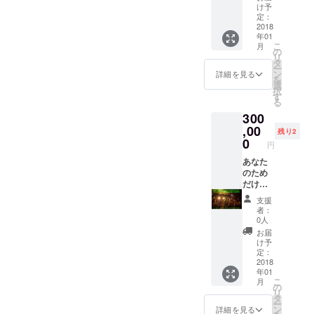
あれば
け予
どこで
定：
も演奏
2018
年01
しに行
こ
月
きま
の
リ
す！ (会
タ
ー
場費が
ン
詳細を見る
を
必要な
選
択
箇所で
す
る
の演奏
300
に関し
てはリ
,00
残り2
ターン
0
円
購入者
負担と
あなた
なりま
のため
す。)
だけに
ROAが
支援
曲を作
者：
りま
0人
す！
お届
ミック
け予
ス/マス
定：
タリン
2018
年01
グ済の
こ
月
ものを
の
リ
提供！
タ
ー
商用利
ン
詳細を見る