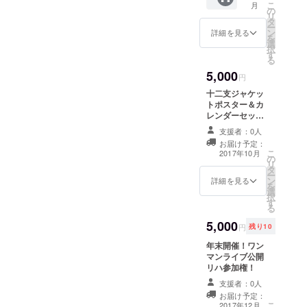
こ
月
も可！)
の
リ
タ
ー
ン
詳細を見る
を
選
択
す
る
5,000
円
十二支ジャケッ
トポスター＆カ
レンダーセッ
ト！ （デザイン
支援者：0人
後日発表！）
お届け予定：
こ
2017年10月
の
リ
タ
ー
ン
詳細を見る
を
選
択
す
る
5,000
円
残り10
年末開催！ワン
マンライブ公開
リハ参加権！
支援者：0人
お届け予定：
こ
2017年12月