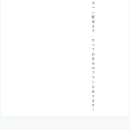
タ
ー
ン
配
送
ま
で
、
す
べ
て
お
任
せ
の
プ
ラ
ン
も
あ
り
ま
す
！