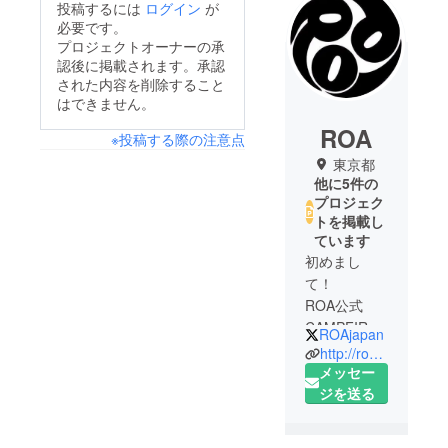
投稿するには
ログイン
が
必要です。
プロジェクトオーナーの承
認後に掲載されます。承認
された内容を削除すること
はできません。
ROA
※投稿する際の注意点
東京都
他に5件の
プロジェク
トを掲載し
ています
初めまし
て！
ROA公式
CAMPFIRE
ROAjapan
ページで
http://roa81.com/
す！
メッセー
ジを送る