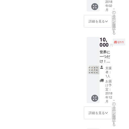
サイン
2018
年02
入りで
こ
月
も可！)
の
リ
タ
ー
ン
詳細を見る
を
選
択
す
る
10,
残り11
000
円
世界に
一つだ
け！十
二支
支援
ジャ
者：
ケット
1人
原本！
お届
け予
定：
2018
年12
こ
月
の
リ
タ
ー
ン
詳細を見る
を
選
択
す
る