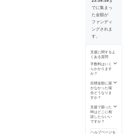
でに集まっ
た金額が
ファンディ
ングされま
す。
支援に関するよ
くある質問
手数料はいく
らかかります
か？
目標金額に届
かなかった場
合どうなりま
すか？
支援で困った
時はどこに相
談したらいい
ですか？
ヘルプページを