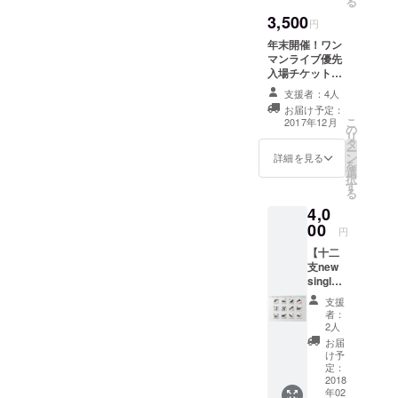
る
3,500
円
年末開催！ワン
マンライブ優先
入場チケット！
誰よりも早くに
支援者：4人
入場！！！！
お届け予定：
こ
2017年12月
の
リ
タ
ー
ン
詳細を見る
を
選
択
す
る
4,0
00
円
【十二
支new
single
】の中
支援
からお
者：
好きな
2人
もの3作
お届
品！(メ
け予
ンバー
定：
サイン
2018
年02
入りで