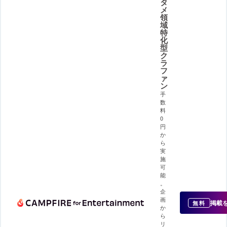
タ
メ
領
域
特
化
型
ク
ラ
フ
ァ
ン
手
数
料
0
円
か
ら
実
施
可
能
。
企
画
掲載
無料
か
ら
リ