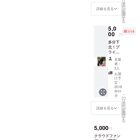
リ
タ
ALBUM！
ー
ン
詳細を見る
を
選
択
す
る
5,0
残り18
00
円
多分下
北！プ
ライ
ベート
支援
ROAメ
者：
ンバー
2人
交流会
お届
参加
け予
権！
定：
2018
年01
こ
月
の
リ
タ
ー
ン
詳細を見る
を
選
択
す
る
5,000
円
クラウドファン