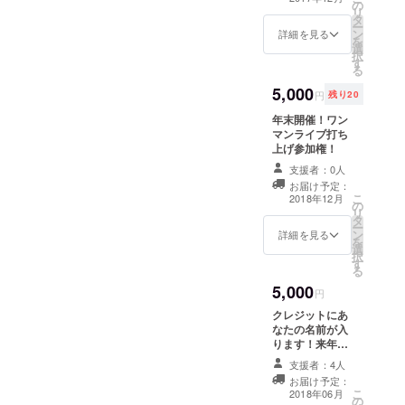
の
リ
タ
ー
ン
詳細を見る
を
選
択
す
る
5,000
円
残り20
年末開催！ワン
マンライブ打ち
上げ参加権！
支援者：0人
お届け予定：
こ
2018年12月
の
リ
タ
ー
ン
詳細を見る
を
選
択
す
る
5,000
円
クレジットにあ
なたの名前が入
ります！来年発
売予定クラウド
支援者：4人
ファンディング
お届け予定：
支援者限定ジャ
こ
2018年06月
の
ケットNEW