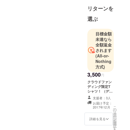
リターンを
選ぶ
目標金額
未達なら
全額返金
されます
(All-or-
Nothing
方式)
3,500
円
クラウドファン
ディング限定T
シャツ！ （デザ
イン後日発
支援者：3人
表！）
お届け予定：
こ
2017年12月
の
リ
タ
ー
ン
詳細を見る
を
選
択
す