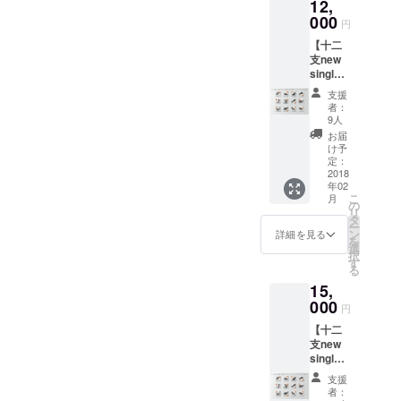
12,
000
円
【十二
支new
single
】の中
支援
からお
者：
好きな
9人
もの9作
お届
品！(メ
け予
ンバー
定：
サイン
2018
年02
入りで
こ
月
も可！)
の
リ
タ
ー
ン
詳細を見る
を
選
択
す
る
15,
000
円
【十二
支new
single
】12作
支援
品コン
者：
プリー