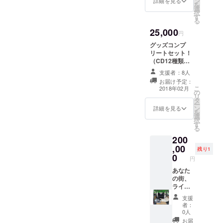
ン
詳細を見る
を
(入場料
選
択
はリ
す
る
ターン
25,000
金額と
円
は別
グッズコンプ
途、リ
リートセット！
ターン
（CD12種類＋T
購入者
シャツ＋パー
負担と
支援者：8人
カー＋ポスター
なりま
お届け予定：
＆カレンダー）
す。)
こ
2018年02月
の
リ
タ
ー
ン
詳細を見る
を
選
択
す
る
200
,00
残り1
0
円
あなた
の街、
ライブ
ハウ
支援
ス、演
者：
奏可能
0人
場所で
お届