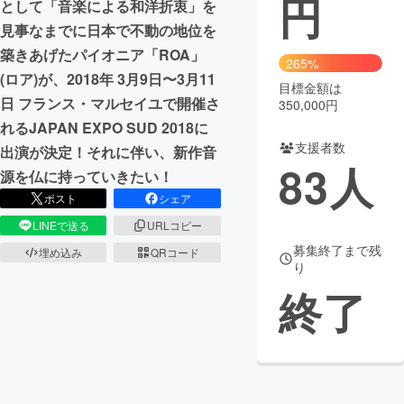
円
として「音楽による和洋折衷」を
見事なまでに日本で不動の地位を
まちづくり・地域活性化
築きあげたパイオニア「ROA」
265%
(ロア)が、2018年 3月9日〜3月11
目標金額は
CAMPFIRE for Social Good
CAMPFIRE Creation
日 フランス・マルセイユで開催さ
350,000円
CAMPFIREふるさと納税
machi-ya
コミュニティ
れるJAPAN EXPO SUD 2018に
支援者数
出演が決定！それに伴い、新作音
83
人
源を仏に持っていきたい！
ポスト
シェア
LINEで送る
URLコピー
募集終了まで残
埋め込み
QRコード
り
終了