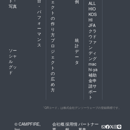
ト・
台
ェ
例
ALL
写真
・
ク
HIO
パ
ト
KOS
フ
の
HI
ォ
作
JFA
ー
り
クラ
マ
方
ウド
ン
プ
統
ファ
ス
ロ
計
ン
ソー
ジ
デ
ディ
シャ
ェ
ー
ング
ル
ク
タ
mac
グッ
ト
hi-ya
ド
の
補助
広
金申
め
請サ
方
ポー
ト
「QRコード」は株式会社デンソーウェーブの登録商標です。
© CAMPFIRE,
会社概
採用情
パートナー
Inc.
要
報
募集