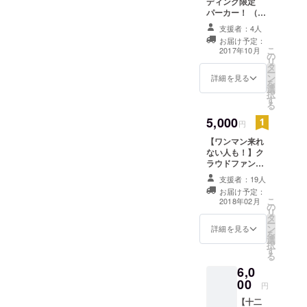
ディング限定
パーカー！ （デ
ザイン後日発
支援者：4人
表！）
お届け予定：
こ
2017年10月
の
リ
タ
ー
ン
詳細を見る
を
選
択
す
る
5,000
円
【ワンマン来れ
ない人も！】ク
ラウドファン
ディング限定ス
支援者：19人
ペシャルワンマ
お届け予定：
ンライブDVD！
こ
2018年02月
の
リ
タ
ー
ン
詳細を見る
を
選
択
す
る
6,0
00
円
【十二