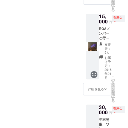
を
用可！
選
択
（リ
す
る
ターン
15,
金額に
在庫な
レコー
000
し
円
ディン
ROAメ
グ費
ンバー
用、そ
と行く
の他交
東京
通費、
支援
ディズ
音源制
者：
ニー
作に関
5人
シー！
する全
お届
お酒飲
ての費
け予
めない
用含
定：
からラ
2018
む。）
年01
ンド
こ
月
NG！
の
リ
(入場料
タ
ー
はリ
ン
詳細を見る
を
ターン
選
択
金額と
す
る
は別
30,
途、リ
在庫な
ターン
000
し
円
購入者
年末開
負担と
催！ワ
なりま