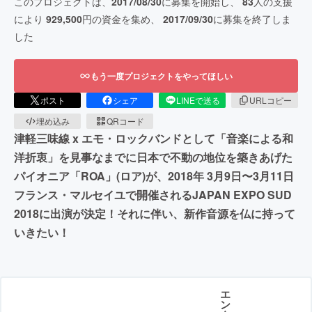
このプロジェクトは、
2017/08/30
に募集を開始し、
83
人の支援
により
929,500
円の資金を集め、
2017/09/30
に募集を終了しま
した
もう一度プロジェクトをやってほしい
ポスト
シェア
LINEで送る
URLコピー
埋め込み
QRコード
津軽三味線 x エモ・ロックバンドとして「音楽による和
洋折衷」を見事なまでに日本で不動の地位を築きあげた
パイオニア「ROA」(ロア)が、2018年 3月9日〜3月11日
フランス・マルセイユで開催されるJAPAN EXPO SUD
2018に出演が決定！それに伴い、新作音源を仏に持って
いきたい！
エ
ン