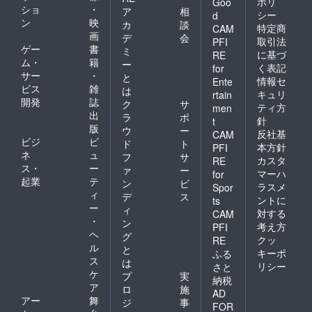
ポリ
Goo
ショ
・
ア
相
シー
d
ン
映
カ
談
特定商
CAM
画
デ
会
取引法
PFI
ゲー
書
ミ
に基づ
RE
ム・
籍
ー
く表記
for
サー
・
と
情報セ
Ente
ビス
雑
は
キュリ
rtain
開発
誌
ク
サ
ティ方
men
出
ラ
ポ
針
t
版
ウ
ー
反社基
CAM
ビジ
ビ
ド
ト
本方針
PFI
ネ
ュ
フ
サ
カスタ
RE
ス・
ー
ァ
ー
マーハ
for
起業
テ
ン
ビ
ラスメ
Spor
ィ
デ
ス
ントに
ts
ー
ィ
対する
CAM
・
ン
考え方
PFI
ヘ
グ
クッ
RE
ル
と
キーポ
ふる
ス
は
リシー
さと
ケ
プ
実
納税
ア
ロ
施
AD
アー
舞
ジ
事
FOR