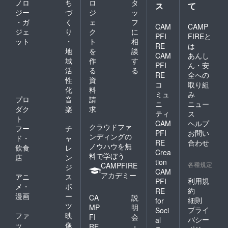
ノロ
ち
ロ
タ
ス
て
ジー
づ
ジ
ッ
・ガ
く
ェ
フ
CAM
CAMP
ジェ
り
ク
に
PFI
FIREと
ット
・
ト
相
RE
は
地
を
談
CAM
あんし
域
作
す
PFI
ん・安
活
る
る
RE
全への
性
資
コ
取り組
化
料
ミュ
み
プロ
音
請
ニ
ニュー
ダク
楽
求
ティ
ス
ト
CAM
ヘルプ
クラウドファ
フー
チ
PFI
お問い
ンディングの
ド・
ャ
RE
合わせ
ノウハウを無
飲食
レ
Crea
料で学ぼう
店
ン
tion
各種規定
CAMPFIRE
ジ
CAM
アカデミー
アニ
ス
利用規
PFI
メ・
ポ
約
RE
漫画
ー
CA
説
細則
for
ツ
MP
明
プライ
Soci
ファ
映
FI
会
バシー
al
ッ
像
RE
・