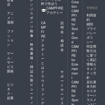
Crea
料で学ぼう
店
ン
tion
各種規定
CAMPFIRE
ジ
CAM
アカデミー
アニ
ス
利用規
PFI
メ・
ポ
約
RE
漫画
ー
CA
説
細則
for
ツ
MP
明
プライ
Soci
ファ
映
FI
会
バシー
al
ッ
像
RE
・
ポリ
Goo
ショ
・
ア
相
シー
d
ン
映
カ
談
特定商
CAM
画
デ
会
取引法
PFI
ゲー
書
ミ
に基づ
RE
ム・
籍
ー
く表記
for
サー
・
と
情報セ
Ente
ビス
雑
は
キュリ
rtain
開発
誌
ク
サ
ティ方
men
出
ラ
ポ
針
t
版
ウ
ー
反社基
CAM
ビジ
ビ
ド
ト
本方針
PFI
ネ
ュ
フ
サ
カスタ
RE
ス・
ー
ァ
ー
マーハ
for
起業
テ
ン
ビ
ラスメ
Spor
ィ
デ
ス
ントに
ts