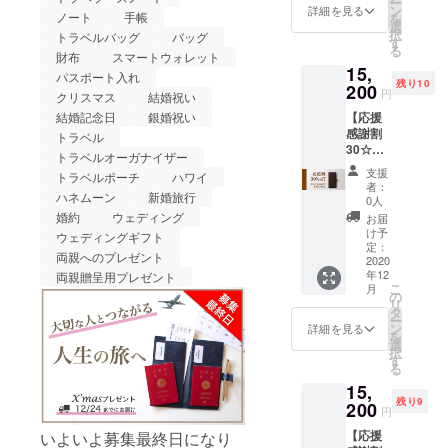
ー
あり。この苦難をなんとか
クリス
rt（オー
ン
詳細を見る
ノート
手帳
を
マスイ
シャン
選
乗り越えて、皆様と同様
択
トラベルバッグ
バッグ
ブまで
ネイ
す
る
にお届
ビー）1
財布
スマートウォレット
に、再び伴侶と共に大好き
15,
けしま
個 - ロ
パスポート入れ
残り10
な旅に行きたいと思いま
す！
200
ゴ入り
円
クリスマス
結婚祝い
30%OF
特製ペ
す。決して終わらない、
【応援
結婚記念日
銀婚祝い
F（参考
ン 1個 -
感謝割
価格
送料込
トラベル
パートナーとの人生の旅。
30☆先
22,000
（日本
トラベルオーガナイザー
着10名
円税
国内）
応援、ご支援どうぞよろし
支援
トラベルポーチ
ハワイ
様】
込） 応
※ご覧の
者：
futari
ハネムーン
新婚旅行
くお願いいたします！futari
援感謝
画面環
0人
passpo
の特別
境に
婚約
ウェディング
お届
style
rt（チョ
プラン
よって
け予
ウェディングギフト
コレー
をご用
定：
は、色
両親へのプレゼント
ト） 12
2020
意致し
合いな
年12
月24日
両親贈呈用プレゼント
まし
ど実物
こ
月
クリス
た。 -
の
と少々
リ
マスイ
futari
タ
異なる
ー
ブまで
passpo
ン
場合が
詳細を見る
を
にお届
rt（ブル
選
ござい
択
けしま
ゴー
す
ます。
る
す！
ニュ
※お届け
15,
30%OF
レッ
先が離
残り9
F（参考
200
ド）1個
島の場
円
価格
- ロゴ入
合、12
【応援
いよいよ募集最終日になり
22,000
り特製
月24日