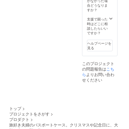
がござ
かなかった場
※ご覧の
います
合どうなりま
60％、まだ道半ばです。皆
画面環
こと
すか？
境に
様どうぞ応援よろしくお願
を、予
よって
めご了
支援で困った
いいたします！futari style
は、色
承くだ
時はどこに相
合いな
さいま
談したらいい
ど実物
せ。
ですか？
と少々
異なる
ヘルプページを
場合が
見る
ござい
ます。
※お届け
このプロジェクト
先が離
の問題報告は
こち
島の場
合、12
ら
よりお問い合わ
月24日
せください
までに
間に合
わない
可能性
がござ
います
トップ
>
こと
プロジェクトをさがす
>
を、予
プロダクト
>
めご了
承くだ
旅好き夫婦のパスポートケース。クリスマスや記念日に、大
さいま