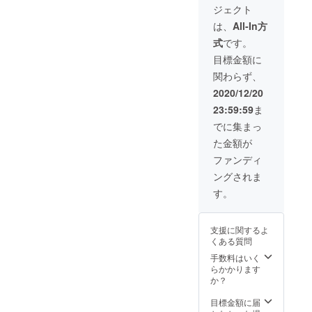
個 - ロ
合、12
ジェクト
す！
ゴ入り
月24日
き落とされたような状況に
30%OF
特製ペ
までに
は、
All-In方
F（参考
なってしまいました。愕然
ン 1個 -
間に合
式
です。
価格
送料込
わない
とする中、皆様からのメッ
22,000
（日本
可能性
目標金額に
円税
国内）
がござ
セージに本当に励まされま
関わらず、
込） 応
※ご覧の
います
援感謝
画面環
こと
した。「楽しみにしてくれ
2020/12/20
の特別
境に
を、予
23:59:59
ま
プラン
てる人たちがいるんだ。
よって
めご了
をご用
は、色
承くだ
でに集まっ
今はコロナ危機で苦しいけ
意致し
合いな
さいま
た金額が
まし
ど実物
せ。
ど、 長い人生、旅はこれ
た。 -
と少々
ファンディ
futari
異なる
からも続く。 とにかく頑
ングされま
passpo
場合が
rt（ブル
張ろう！」と心に決めまし
ござい
す。
ゴー
ます。
た。一日も早いコロナ収束
ニュ
※お届け
レッ
先が離
と海外旅行再開を祈って、
支援に関するよ
ド）1個
島の場
くある質問
- ロゴ入
合、12
この危機を頑張って乗り越
り特製
月24日
手数料はいく
ペン 1
えたいと思います。クラウ
までに
らかかります
個 - 送
間に合
か？
ドファンディングは、明日
料込
わない
（日本
可能性
目標金額に届
締め切りです！現在目標
国内）