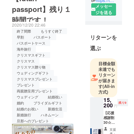
https://twitter.com/HalfDecafCoffee
した。おかげさまで、昨日
報告のご連絡ではございま
メッセー
し、世界を
passport】残り１
目標106%でクラウドファン
ジを送る
思いやりと
すが、引き続きどうぞよろ
時間です！
ディング募集を終えること
笑顔の溢れ
しくお願い致します。futari
2020/12/20 22:46
る社会にし
ができました！このコロナ
style チーム一同
終了間際
もうすぐ終了
たいという
の厳しい情勢の中、温かい
リターンを
早割
パスポート
理念のもと
パスポートケース
応援をいただいたこと本当
活動してい
選ぶ
海外旅行
に感謝申し上げます。リ
ます。
クリスマスギフト
ターンお届けへ向けては、
クリスマス
目標金額
クリスマス贈り物
現在準備に取り掛かってお
未達でも
ウェディングギフト
リターン
ります。発送次第、またご
クリスマスプレゼント
が届きま
プレゼント
連絡いたします。取り急ぎ
す
(All-in
両親贈呈用プレゼント
方式)
の御礼ではございますが、
ウェディング
結婚祝い
15,
引き続き、よろしくお願い
婚約
ブライダルギフト
残り9
200
円
結婚のお祝い
新婚生活
いたします。futari style チー
【応援
新婚旅行
ハネムーン
感謝割
ム一同
旦那へのプレゼント
30☆先
着10名
支援
様】
者：