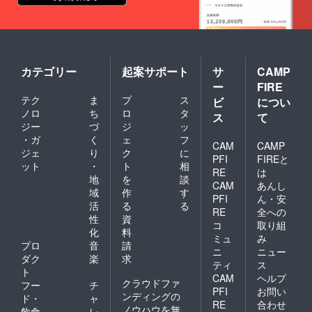
カテゴリー
起案サポート
サ
CAMP
ー
FIRE
テク
ま
プ
ス
ビ
につい
ノロ
ち
ロ
タ
ス
て
ジー
づ
ジ
ッ
・ガ
く
ェ
フ
CAM
CAMP
ジェ
り
ク
に
PFI
FIREと
ット
・
ト
相
RE
は
地
を
談
CAM
あんし
域
作
す
PFI
ん・安
活
る
る
RE
全への
性
資
コ
取り組
化
料
ミュ
み
プロ
音
請
ニ
ニュー
ダク
楽
求
ティ
ス
ト
CAM
ヘルプ
クラウドファ
フー
チ
PFI
お問い
ンディングの
ド・
ャ
RE
合わせ
ノウハウを無
飲食
レ