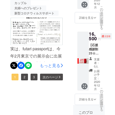
ネイ
た。 -
と少々
こと
カップル
年12
ていたのではないでしょう
ビー）
futari
異なる
を、予
こ
月
夫婦へのプレゼント
12月24
passpo
の
場合が
めご了
リ
か。futari passportは、旅の
日クリ
rt（ブ
新型コロナウィルスサポート
タ
ござい
承くだ
ー
スマス
ラッ
ン
ます。
詳細を見る
さいま
アイテムでもあるけど、生
を
イブま
ク）1個
選
※お届け
せ。
択
でにお
- ロゴ入
す
涯の伴侶と一緒に人生を歩
先が離
る
届けし
り特製
島の場
16,
んでいくパスポートです。
ます！
ペン 1
合、12
残り20
25%OF
500
個 - 送
月24日
円
「つながるふたりが、 お
F（参考
料込
までに
【応援
価格
（日本
間に合
互いを思いやり、 幸せな
実は、futari passportは、今
感謝割
22,000
国内）
わない
25☆先
円税
※ご覧の
人生（旅）を」そんな想い
可能性
年2月東京での展示会に出展
着20名
込） 応
画面環
がござ
支援
様】
が込められています。皆様
援感謝
境に
を予定していました。しか
います
者：
もっと見る
futari
の特別
よって
0人
こと
どうぞ応援よろしくお願い
passpo
し、直前になって、新型コ
プラン
は、色
を、予
お届
rt（ブル
をご用
合いな
け予
めご了
いたします！futari style
ロナ感染拡大懸念によっ
1
2
3
次のページ
ゴー
意致し
定：
ど実物
承くだ
ニュ
2020
まし
と少々
さいま
て、展示会は急遽中止に。
年12
レッ
た。 -
異なる
せ。
こ
月
ド） 12
futari
の
場合が
東京オリンピックや増え続
リ
月24日
passpo
タ
ござい
ー
クリス
けるインバウンド需要を見
rt（オー
ン
ます。
詳細を見る
を
マスイ
シャン
選
※お届け
択
込んでいましたが、一転プ
ブまで
ネイ
す
先が離
る
にお届
ビー）1
島の場
このプロ
ランは台無し、どん底へ突
けしま