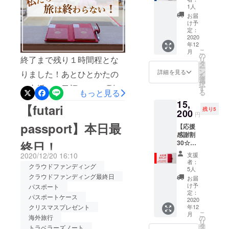
futari
1人
passpo
お届
rt（オー
け予
シャン
定：
ネイ
2020
年12
ビー）
こ
月
12月24
の
終了まで残り１時間程とな
リ
日クリ
タ
ー
スマス
ン
詳細を見る
りました！あとひとかたの
を
イブま
選
択
でにお
ご支援で、目標100%に到達
す
もっと見る
る
届けし
します。今年は、世界中の
15,
ます！
【futari
残り5
30%OF
200
円
人々にとって、本当に厳し
F（参考
passport】本日最
【応援
価格
い一年だったと思います。
感謝割
22,000
30☆先
終日！
円税
旅行にも行けなければ、家
着10名
込） 応
支援
2020/12/20 16:10
から外出すら自粛という時
様】
援感謝
者：
クラウドファンディング
futari
の特別
5人
もありました。私たちの旅
passpo
プラン
クラウドファンディング最終日
お届
rt（ブル
をご用
け予
パスポート
行アイテム事業も年初から
ゴー
意致し
定：
パスポートケース
ニュ
2020
まし
非常に苦しい状況が続いて
年12
クリスマスプレゼント
レッ
た。 -
こ
月
います。でも、苦あれば楽
ド） 12
futari
海外旅行
の
リ
月24日
passpo
タ
トラベラーズノート