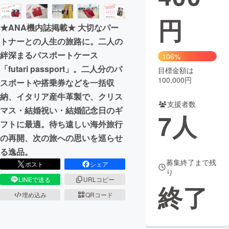
円
まちづくり・地域活性化
★ANA機内誌掲載★ 大切なパー
トナーとの人生の旅路に。二人の
CAMPFIRE for Social Good
CAMPFIRE Creation
絆深まるパスポートケース
106%
CAMPFIREふるさと納税
machi-ya
コミュニティ
「futari passport」。二人分のパ
目標金額は
100,000円
スポートや搭乗券などを一括収
納、イタリア産牛革製で、クリス
支援者数
マス・結婚祝い・結婚記念日のギ
7
人
フトに最適。待ち遠しい海外旅行
の再開、次の旅への思いを巡らせ
る逸品。
募集終了まで残
ポスト
シェア
り
LINEで送る
URLコピー
終了
埋め込み
QRコード