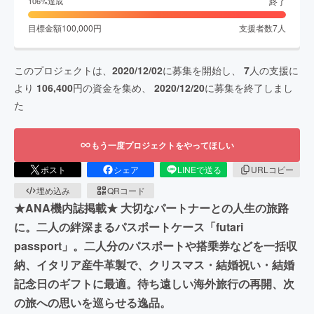
終了
106
%達成
目標金額
100,000
円
支援者数
7
人
このプロジェクトは、
2020/12/02
に募集を開始し、
7
人の支援に
より
106,400
円の資金を集め、
2020/12/20
に募集を終了しまし
た
もう一度プロジェクトをやってほしい
ポスト
シェア
LINEで送る
URLコピー
埋め込み
QRコード
★ANA機内誌掲載★ 大切なパートナーとの人生の旅路
に。二人の絆深まるパスポートケース「futari
passport」。二人分のパスポートや搭乗券などを一括収
納、イタリア産牛革製で、クリスマス・結婚祝い・結婚
記念日のギフトに最適。待ち遠しい海外旅行の再開、次
の旅への思いを巡らせる逸品。