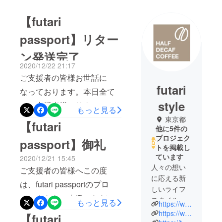
【futari
passport】リター
ン発送完了
2020/12/22 21:17
ご支援者の皆様お世話に
futari
なっております。本日全て
style
のご支援者様へリターンを
もっと見る
発送して参りました。クロ
東京都
【futari
他に5件の
ネコヤマト宅急便にて発送
プロジェク
passport】御礼
しまして、お届けは明日12
トを掲載し
ています
2020/12/21 15:45
月23日の予定になっており
人々の想い
ご支援者の皆様へこの度
ます。配送状況や商品につ
に応える新
は、futari passportのプロ
いてなど何かございました
しいライフ
ジェクトをご支援いただき
スタイルを
もっと見る
ら、お気軽にお知らせくだ
https://www.halfdecafcoffee.com/
創造・発
どうもありがとうございま
https://www.instagram.com/halfdecafcoffee/
【futari
さいませ。取り急ぎ、発送
信・提供