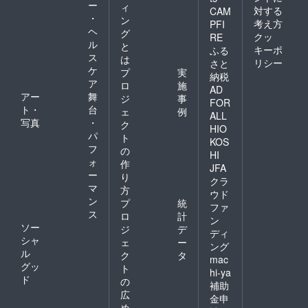
ー
ィ
対する
CAM
・
ン
考え方
PFI
ヘ
グ
クッ
RE
ル
と
キーポ
ふる
ス
は
リシー
さと
ケ
プ
実
納税
ア
ロ
施
AD
アー
舞
ジ
事
FOR
ト・
台
ェ
例
ALL
写真
・
ク
HIO
パ
ト
KOS
フ
の
HI
ォ
作
JFA
ー
り
クラ
マ
方
ウド
ン
プ
統
ファ
ス
ロ
計
ン
ソー
ジ
デ
ディ
シャ
ェ
ー
ング
ル
ク
タ
mac
グッ
ト
hi-ya
ド
の
補助
広
金申
め