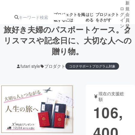
新
ロ
規
グ
会
プロジェクトを掲
はじ
プロジェクト
/
載するには
める
をさがす
イ
員
ン
登
旅好き夫婦のパスポートケース。ク
録
リスマスや記念日に、大切な人への
贈り物。
人気のプロ
注目のリ
注目の新着プロ
募集終了が近いプ
もうすぐ公開
ジェクト
ターン
ジェクト
ロジェクト
されます
futari style
プロダクト
コロナサポートプログラム対象
アート・写真
音楽
現在の支援総
テクノロジー・ガジェット
ゲーム・サ
額
106,
映像・映画
書籍・雑誌
400
ビジネス・起業
チャレンジ