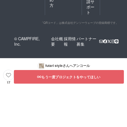
請サ
方
ポー
ト
「QRコード」は株式会社デンソーウェーブの登録商標です。
© CAMPFIRE,
会社概
採用情
パートナー
Inc.
要
報
募集
futari style
さんへアンコール
もう一度プロジェクトをやってほしい
17