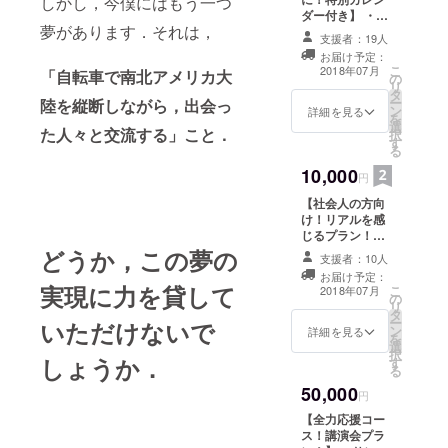
しかし，今僕にはもう一つ
ダー付き】 ・サ
夢があります．それは，
ンクスメール ・
支援者：19人
旗に名前記入 ・
お届け予定：
あなたの「夢」
こ
2018年07月
「自転車で南北アメリカ大
の
・ポストカード5
リ
タ
枚 ・特別カレン
ー
陸を縦断しながら，出会っ
ン
ダー
詳細を見る
を
選
た人々と交流する」こと．
択
す
る
10,000
円
【社会人の方向
け！リアルを感
じるプラン！】
・サンクスメー
どうか，この夢の
支援者：10人
ル ・旗に名前記
お届け予定：
入 ・あなたの
実現に力を貸して
こ
2018年07月
の
「夢」 ・ポスト
リ
タ
カード5枚セット
ー
いただけないで
ン
・特別カレン
詳細を見る
を
選
ダー ・特別グ
択
しょうか．
す
ループ招待
る
50,000
円
【全力応援コー
ス！講演会プラ