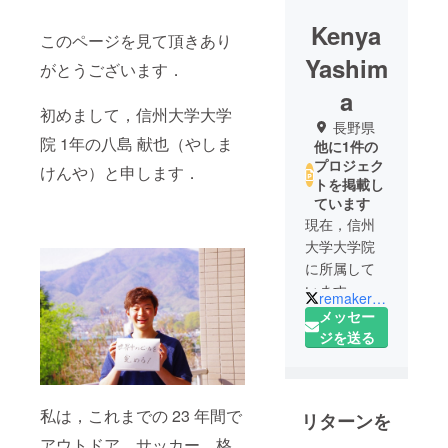
Kenya
このページを見て頂きあり
Yashim
がとうございます．
a
初めまして，信州大学大学
長野県
院 1年の八島 献也（やしま
他に1件の
プロジェク
けんや）と申します．
トを掲載し
ています
現在，信州
大学大学院
に所属して
います．
remaker314
自然と触れ
メッセー
合うような
ジを送る
アクティビ
ティが好き
です．
私は，これまでの 23 年間で
リターンを
スノーボー
アウトドア，サッカー，格
ド，登山，