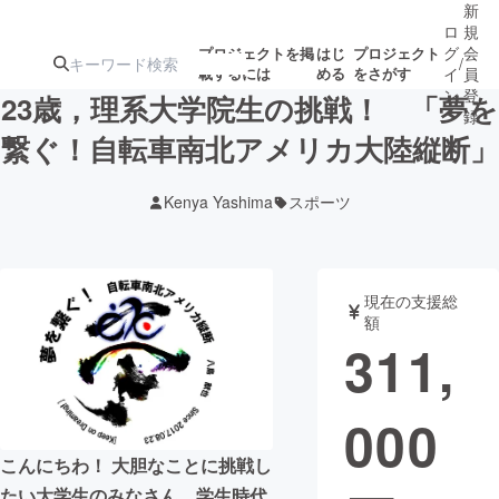
新
ロ
規
グ
会
プロジェクトを掲
はじ
プロジェクト
/
載するには
める
をさがす
イ
員
ン
登
23歳，理系大学院生の挑戦！ 「夢を
録
繋ぐ！自転車南北アメリカ大陸縦断」
人気のプロ
注目のリ
注目の新着プロ
募集終了が近いプ
もうすぐ公開
Kenya Yashima
スポーツ
ジェクト
ターン
ジェクト
ロジェクト
されます
アート・写真
音楽
現在の支援総
額
311,
テクノロジー・ガジェット
ゲーム・サ
000
映像・映画
書籍・雑誌
こんにちわ！ 大胆なことに挑戦し
ビジネス・起業
チャレンジ
たい大学生のみなさん，学生時代