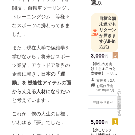
選ぶ
野宿，モリ
闘技， 自転車ツーリング，
突き，シュ
トレーニングジム，等様々
目標金額
ノーケリン
未達でも
なスポーツに携わってきま
グ，バック
リターン
パッカーを
した．
が届きま
体験してき
す
(All-in
て，一番自
方式)
また，現在大学で繊維学を
分にしっく
3,000
学びながら，将来はスポー
円
り来たのが
【学生の方向
ツ業界，アウトドア業界の
「自転車
け！ちょこっと
旅」でし
企業に就き，
日本の「運
支援型】 ・サン
た．
クスメール ・
支援者：2人
動」を 機能性アイテムの面
旗に名前記入 ・
現在，23
お届け予定：
あなたの「夢」
こ
2018年07月
から支える人材になりたい
歳．まだま
の
・ポストカード5
リ
タ
枚セット ＊画像
だ知らない
と考えています．
ー
ン
はイメージで
詳細を見る
を
ことに挑戦
選
す．
択
したいで
す
これが，僕の人生の目標，
る
す．
5,000
いわゆる「夢」でした．
円
【少しリッチ
に！特別カレン