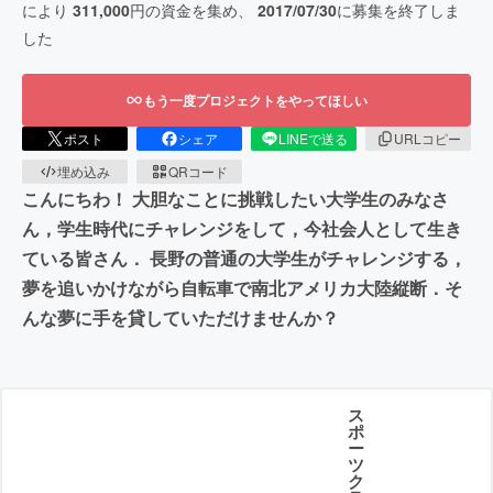
により
311,000
円の資金を集め、
2017/07/30
に募集を終了しま
した
もう一度プロジェクトをやってほしい
ポスト
シェア
LINEで送る
URLコピー
埋め込み
QRコード
こんにちわ！ 大胆なことに挑戦したい大学生のみなさ
ん，学生時代にチャレンジをして，今社会人として生き
ている皆さん． 長野の普通の大学生がチャレンジする，
夢を追いかけながら自転車で南北アメリカ大陸縦断．そ
んな夢に手を貸していただけませんか？
ス
ポ
ー
ツ
ク