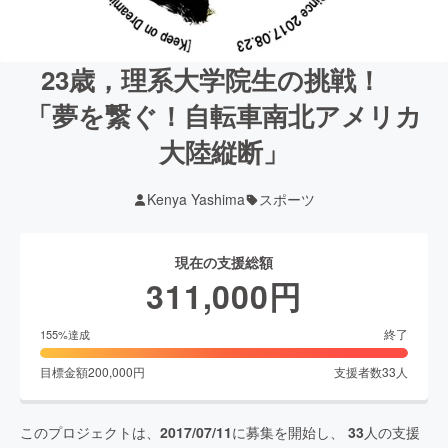
23歳，理系大学院生の挑戦！
「夢を繋ぐ！自転車南北アメリカ
大陸縦断」
Kenya Yashima
スポーツ
現在の支援総額
311,000
円
終了
155
%達成
目標金額
200,000
円
支援者数
33
人
このプロジェクトは、
2017/07/11
に募集を開始し、
33
人の支援