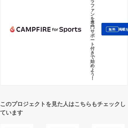
ラ
フ
ァ
ン
を
専
門
掲載
無料
サ
ポ
ー
ト
付
き
で
始
め
よ
う
！
このプロジェクトを見た人はこちらもチェックし
ています