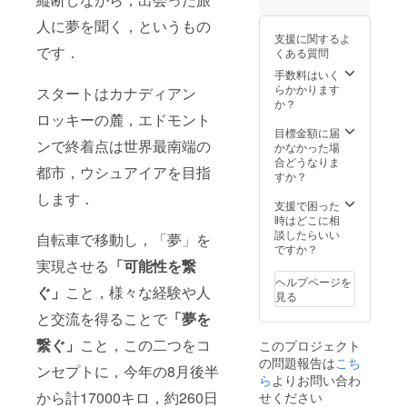
人に夢を聞く，というもの
支援に関するよ
です．
くある質問
手数料はいく
らかかります
スタートはカナディアン
か？
ロッキーの麓，エドモント
目標金額に届
ンで終着点は世界最南端の
かなかった場
合どうなりま
都市，ウシュアイアを目指
すか？
します．
支援で困った
時はどこに相
談したらいい
自転車で移動し，「夢」を
ですか？
実現させる
「可能性を繋
ヘルプページを
ぐ」
こと，様々な経験や人
見る
と交流を得ることで
「夢を
繋ぐ」
こと，この二つをコ
このプロジェクト
の問題報告は
こち
ンセプトに，今年の8月後半
ら
よりお問い合わ
から計17000キロ，約260日
せください