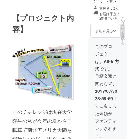
ン！】 ・サンク
スメール ・旗に
支援者：2人
名前記入 ・あな
お届け予定：
【プロジェクト内
たの「夢」 ・ポ
こ
2018年07月
の
ストカード5枚
リ
タ
セット ・特別カ
容】
ー
ン
レンダー ・特別
詳細を見る
を
選
グループ招待 ・
択
す
特別講演会
る
このプロ
ジェクト
は、
All-In方
式
です。
目標金額に
関わらず、
2017/07/30
23:59:59
ま
でに集まっ
このチャレンジは現在大学
た金額が
院生の私が今年の夏から自
ファンディ
ングされま
転車で南北アメリカ大陸を
す。
縦断しながら，出会った旅