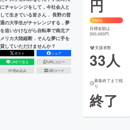
円
にチャレンジをして，今社会人と
まちづくり・地域活性化
して生きている皆さん． 長野の普
155%
通の大学生がチャレンジする，夢
目標金額は
CAMPFIRE for Social Good
CAMPFIRE Creation
を追いかけながら自転車で南北ア
200,000円
CAMPFIREふるさと納税
machi-ya
コミュニティ
メリカ大陸縦断．そんな夢に手を
貸していただけませんか？
支援者数
33
人
ポスト
シェア
LINEで送る
URLコピー
埋め込み
QRコード
募集終了まで残
り
終了