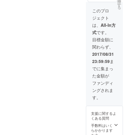
選
ワンマンライブ
択
す
(12/2大阪)ペア
る
無料招待 ・メン
このプロ
バーと行くUSJ
ジェクト
コース ※入場料
は無料。交通費
は、
All-In方
は、ご負担くだ
式
です。
さい。
目標金額に
関わらず、
2017/08/31
23:59:59
ま
でに集まっ
た金額が
ファンディ
ングされま
す。
支援に関するよ
くある質問
手数料はいく
らかかります
か？