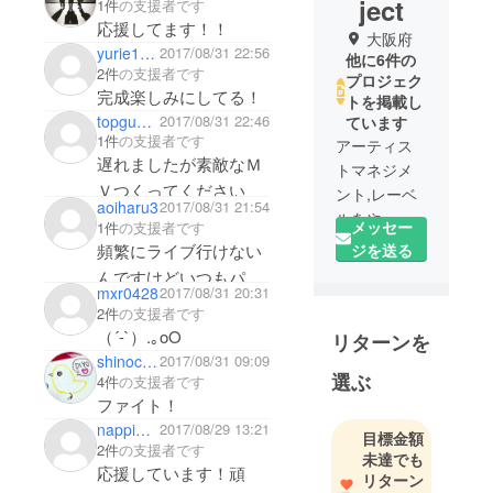
ject
1件
の支援者です
応援してます！！
大阪府
yurie1991
2017/08/31 22:56
他に6件の
2件
の支援者です
プロジェク
トを掲載し
topgun4216
2017/08/31 22:46
ています
1件
の支援者です
アーティス
遅れましたが素敵なＭ
トマネジメ
Ｖつくってください
ント,レーベ
aoiharu3
2017/08/31 21:54
ルをやって
メッセー
1件
の支援者です
いるAce
ジを送る
頻繁にライブ行けない
Entertainme
んですけどいつもパ
nt Inc.です。
mxr0428
2017/08/31 20:31
ワー貰ってます。周り
2件
の支援者です
にも布教活動していて
（´-`）.｡oO
リターンを
多くの人にも 「いい
shinocchi46
2017/08/31 09:09
選ぶ
ね！」言ってもらえて
4件
の支援者です
ファイト！
ます。
nappi229
2017/08/29 13:21
生のサイトウキカクに
目標金額
2件
の支援者です
未達でも
会いたい！！！
応援しています！頑
リターン