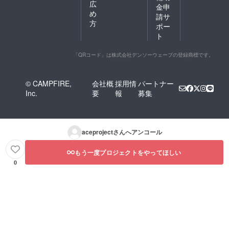
広
金申
め
請サ
方
ポー
ト
「QRコード」は株式会社デンソーウェーブの登録商標です。
© CAMPFIRE,
会社概
採用情
パートナー
Inc.
要
報
募集
aceproject
さんへアンコール
もう一度プロジェクトをやってほしい
0