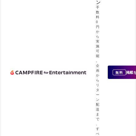
ン
手
数
料
0
円
か
ら
実
施
可
能
。
企
画
掲載
無料
か
ら
リ
タ
ー
ン
配
送
ま
で
、
す
べ