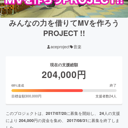
みんなの力を借りてMVを作ろう
PROJECT !!
aceproject
音楽
現在の支援総額
204,000
円
終了
68
%達成
目標金額
300,000
円
支援者数
24
人
このプロジェクトは、
2017/07/20
に募集を開始し、
24
人の支援
により
204,000
円の資金を集め、
2017/08/31
に募集を終了しま
した