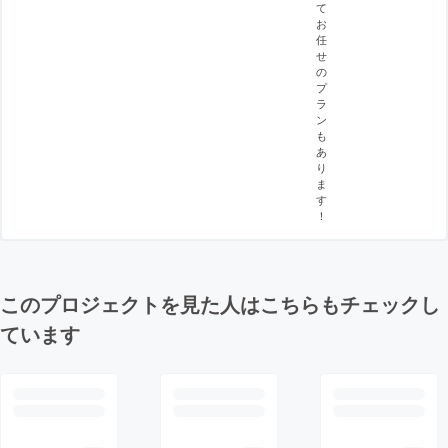
て
お
任
せ
の
プ
ラ
ン
も
あ
り
ま
す
！
このプロジェクトを見た人はこちらもチェックし
ています