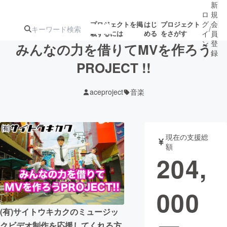
新
ロ
規
グ
会
プロジェクトを掲
はじ
プロジェクト
/
載するには
める
をさがす
イ
員
ン
登
みんなの力を借りてMVを作ろう
録
PROJECT !!
人気のプロ
注目のリ
注目の新着プロ
募集終了が近いプ
もうすぐ公開
aceproject
音楽
ジェクト
ターン
ジェクト
ロジェクト
されます
アート・写真
音楽
現在の支援総
額
204,
テクノロジー・ガジェット
ゲーム・サ
000
映像・映画
書籍・雑誌
(有)サイトウキカクのミュージッ
ビジネス・起業
チャレンジ
クビデオ制作を応援してくれる方