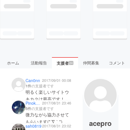
ホーム
活動報告
仲間募集
コメント
支援者
24
Can0nn
2017/09/01 00:08
1件
の支援者です
明るく楽しいサイトウ
キカクは最高です！！
Pinoko058
2017/08/31 23:46
応援しています！頑
5件
の支援者です
張ってください！
微力ながら協力させて
acepro
もらいます(*´∇｀*)
sah0819
2017/08/31 23:02