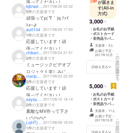
張ってください！
が届きま
kj6rwdum
2017/08/29 02:42
す
(All-in
5件
の支援者です
方式)
頑張ってp(´∇｀)q ﾌｧｲ
3,000
円
ﾄｫ~♪
・お礼のお手紙
au0104
2017/08/28 17:50
・ポストカード
1件
の支援者です
・非売品ラバー
応援しています！頑
バンド
支援者：3人
張ってください！
お届け予定：
chikarin1975
2017/08/24 21:51
こ
2017年10月
の
2件
の支援者です
リ
タ
ミュージックビデオプ
ー
ン
詳細を見る
を
ロジェクト楽しみにし
選
択
marippe_919
2017/08/23 22:59
す
てます。
る
2件
の支援者です
5,000
円
応援しています！頑
・お礼のお手紙
張ってください！
・ポストカード
sayayan0222
2017/08/10 18:14
・非売品ラバー
2件
の支援者です
バンド ・非売品
素敵なMV作って下さ
支援者：11人
タオル
お届け予定：
い*\(^o^)/*
こ
2017年10月
LqHTjoJLHNnLEnU
2017/08/09 18:00
の
リ
これからもずっとずっ
タ
1件
の支援者です
ー
ン
と応援してます！！
詳細を見る