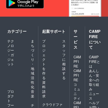
カテゴリー
起案サポート
サ
CAMP
ー
FIRE
テク
ま
プ
ス
ビ
につい
ノロ
ち
ロ
タ
ス
て
ジー
づ
ジ
ッ
・ガ
く
ェ
フ
CAM
CAMP
ジェ
り
ク
に
PFI
FIREと
ット
・
ト
相
RE
は
地
を
談
CAM
あんし
域
作
す
PFI
ん・安
活
る
る
RE
全への
性
資
コ
取り組
化
料
ミュ
み
プロ
音
請
ニ
ニュー
ダク
楽
求
ティ
ス
ト
CAM
ヘルプ
クラウドファ
フー
チ
PFI
お問い