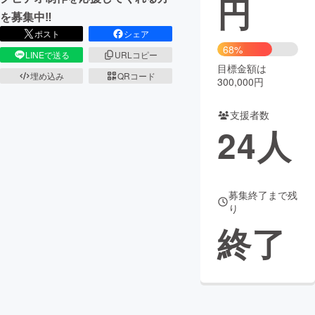
円
を募集中‼
まちづくり・地域活性化
ポスト
シェア
68%
LINEで送る
URLコピー
目標金額は
CAMPFIRE for Social Good
CAMPFIRE Creation
埋め込み
QRコード
300,000円
CAMPFIREふるさと納税
machi-ya
コミュニティ
支援者数
24
人
募集終了まで残
り
終了