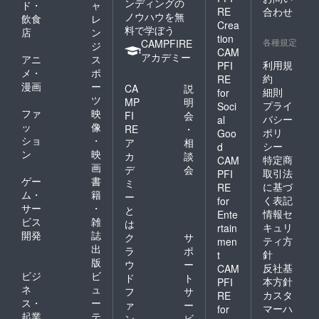
ンディングの
ド・
ャ
RE
合わせ
ノウハウを無
飲食
レ
Crea
料で学ぼう
店
ン
tion
各種規定
CAMPFIRE
ジ
CAM
アカデミー
アニ
ス
利用規
PFI
メ・
ポ
約
RE
漫画
ー
CA
説
細則
for
ツ
MP
明
プライ
Soci
ファ
映
FI
会
バシー
al
ッ
像
RE
・
ポリ
Goo
ショ
・
ア
相
シー
d
ン
映
カ
談
特定商
CAM
画
デ
会
取引法
PFI
ゲー
書
ミ
に基づ
RE
ム・
籍
ー
く表記
for
サー
・
と
情報セ
Ente
ビス
雑
は
キュリ
rtain
開発
誌
ク
サ
ティ方
men
出
ラ
ポ
針
t
版
ウ
ー
反社基
CAM
ビジ
ビ
ド
ト
本方針
PFI
ネ
ュ
フ
サ
カスタ
RE
ス・
ー
ァ
ー
マーハ
for
起業
テ
ン
ビ