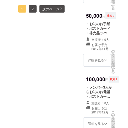
選
(12/2大阪)ペア
択
す
無料招待
る
1
2
次のページ
50,000
円
残り3
・お礼のお手紙
・ポストカード
・非売品ラバー
バンド ・非売品
支援者：0人
タオル ・非売品
お届け予定：
Tシャツ(サイズ
こ
2017年11月
の
はS,M,L,XL) ・
リ
タ
非売品写真集 ・
ー
ン
ワンマンライブ
詳細を見る
を
選
(12/2大阪)ペア
択
す
無料招待 ・未発
る
表音源(CD-R)プ
100,000
レゼント
円
残り2
・メンバー3人か
らお礼のお電話
・ポストカード
・非売品ラバー
支援者：0人
バンド ・非売品
お届け予定：
タオル ・非売品
こ
2017年12月
の
Tシャツ(サイズ
リ
タ
はS,M,L,XL) ・
ー
ン
非売品写真集 ・
詳細を見る
を