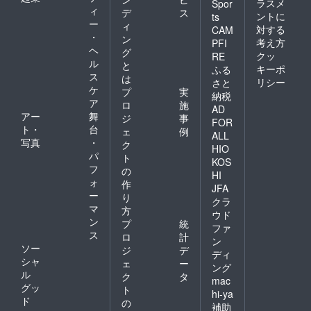
ラスメ
Spor
ィ
デ
ス
ントに
ts
ー
ィ
対する
CAM
・
ン
考え方
PFI
ヘ
グ
クッ
RE
ル
と
キーポ
ふる
ス
は
リシー
さと
ケ
プ
実
納税
ア
ロ
施
AD
アー
舞
ジ
事
FOR
ト・
台
ェ
例
ALL
写真
・
ク
HIO
パ
ト
KOS
フ
の
HI
ォ
作
JFA
ー
り
クラ
マ
方
ウド
ン
プ
統
ファ
ス
ロ
計
ン
ソー
ジ
デ
ディ
シャ
ェ
ー
ング
ル
ク
タ
mac
グッ
ト
hi-ya
ド
の
補助