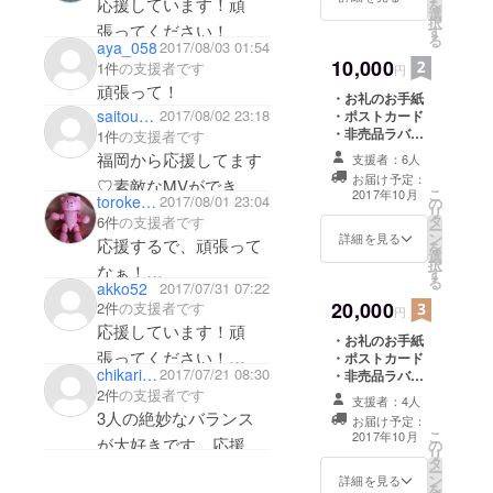
応援しています！頑
を
選
択
張ってください！
す
る
aya_058
2017/08/03 01:54
10,000
1件
の支援者です
円
頑張って！
・お礼のお手紙
saitoukikakuero
2017/08/02 23:18
・ポストカード
・非売品ラバー
1件
の支援者です
バンド ・非売品
福岡から応援してます
支援者：6人
タオル ・非売品
お届け予定：
♡素敵なMVができま
Tシャツ(サイズ
こ
2017年10月
toroketchup9210
2017/08/01 23:04
の
はS,M,L,XL)
すように！
リ
タ
6件
の支援者です
ー
ン
詳細を見る
応援するで、頑張って
を
選
択
なぁ！
す
る
akko52
2017/07/31 07:22
20,000
2件
の支援者です
円
あとTシャツのサイズ
応援しています！頑
・お礼のお手紙
はXLでお願いします。
張ってください！
・ポストカード
chikarin1975
2017/07/21 08:30
・非売品ラバー
MV作れますよう
バンド ・非売品
2件
の支援者です
支援者：4人
に！！
タオル ・非売品
3人の絶妙なバランス
お届け予定：
Tシャツ(サイズ
こ
2017年10月
が大好きです。応援し
の
はS,M,L,XL) ・
リ
タ
非売品写真集 ・
ています。
ー
ン
ワンマンライブ
詳細を見る
を