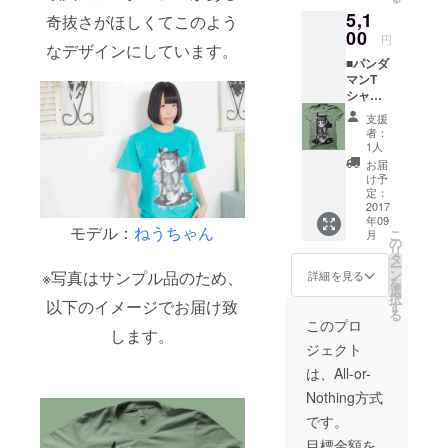
れたアイテ
5,1
奇抜さがほしくてこのよう
ムを製造し
00
円
ます。そし
なデザインにしています。
■パンダ
てクラウド
マンT
ファンディ
シャ
ツ 1着
ングで⽀援
支援
予定一
者：
者が集まっ
般販売
1人
たら商品化
価格は
お届
5600円
いたしま
け予
（税
定：
す。
込）の
2017
年09
支援した上
ためお
モデル：
ねうちゃん
こ
月
得で
の
で、ご不明
リ
す！
タ
な点がござ
ー
ン
※写真はサンプル品のため、
詳細を見る
を
いました
選
択
以下のイメージでお届け致
す
ら、IDを記
る
このプロ
載の上、下
します。
ジェクト
記連絡先に
は、All-or-
お問い合わ
Nothing方式
せください
ませ。
です。
village-
目標金額を