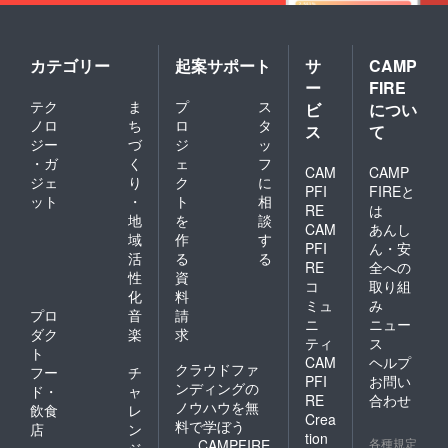
カテゴリー
起案サポート
サ
CAMP
ー
FIRE
テク
ま
プ
ス
ビ
につい
ノロ
ち
ロ
タ
ス
て
ジー
づ
ジ
ッ
・ガ
く
ェ
フ
CAM
CAMP
ジェ
り
ク
に
PFI
FIREと
ット
・
ト
相
RE
は
地
を
談
CAM
あんし
域
作
す
PFI
ん・安
活
る
る
RE
全への
性
資
コ
取り組
化
料
ミュ
み
プロ
音
請
ニ
ニュー
ダク
楽
求
ティ
ス
ト
CAM
ヘルプ
クラウドファ
フー
チ
PFI
お問い
ンディングの
ド・
ャ
RE
合わせ
ノウハウを無
飲食
レ
Crea
料で学ぼう
店
ン
tion
各種規定
CAMPFIRE