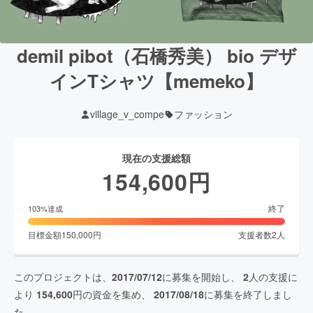
demil pibot（石橋秀美） bio デザ
インTシャツ【memeko】
village_v_compe
ファッション
現在の支援総額
154,600
円
終了
103
%達成
目標金額
150,000
円
支援者数
2
人
このプロジェクトは、
2017/07/12
に募集を開始し、
2
人の支援に
より
154,600
円の資金を集め、
2017/08/18
に募集を終了しまし
た