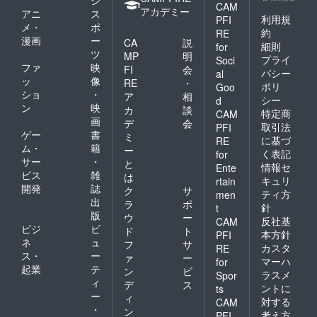
ジ
CAM
アカデミー
アニ
ス
利用規
PFI
メ・
ポ
約
RE
漫画
ー
CA
説
細則
for
ツ
MP
明
プライ
Soci
ファ
映
FI
会
バシー
al
ッ
像
RE
・
ポリ
Goo
ショ
・
ア
相
シー
d
ン
映
カ
談
特定商
CAM
画
デ
会
取引法
PFI
ゲー
書
ミ
に基づ
RE
ム・
籍
ー
く表記
for
サー
・
と
情報セ
Ente
ビス
雑
は
キュリ
rtain
開発
誌
ク
サ
ティ方
men
出
ラ
ポ
針
t
版
ウ
ー
反社基
CAM
ビジ
ビ
ド
ト
本方針
PFI
ネ
ュ
フ
サ
カスタ
RE
ス・
ー
ァ
ー
マーハ
for
起業
テ
ン
ビ
ラスメ
Spor
ィ
デ
ス
ントに
ts
ー
ィ
対する
CAM
・
ン
考え方
PFI