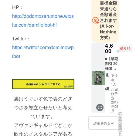
目標金額
業でもグ
HP：
未達なら
ループでも
全額返金
http://dodontosarumone.wixs
応募可能な
されます
無差別級の
ite.com/demilpibot-hi
(All-or-
企画コンペ
Nothing
です。
方式)
Twitter：
投稿された
4,6
https://twitter.com/demilnewp
残り19
アイディア
00
円
ibot
を「ヴィ
■【早期
レッジヴァ
割引 20
様限
ンガード」
定】
支援
オンライン
memek
者：
oTシャ
ストアのバ
1人
ツ 1着
お届
イヤーが審
予定一
け予
査し、イラ
般販売
裏はうぐいす色で表のどぎ
定：
価格は
2017
ストを服や
つさを際立たせたいと考え
年09
5600円
バッグに具
こ
月
（税
の
ています。
リ
現化する
込）の
タ
ー
ためお
ン
詳細を見る
「STARted
アヴァンギャルドでどこか
を
得で
選
」が応募さ
択
す！
す
欧州のノスタルジアがある
る