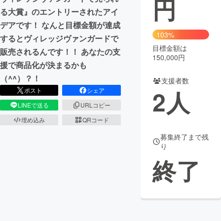
円
る大賞』のエントリーされたアイ
まちづくり・地域活性化
デアです！ なんと目標金額が達成
103%
するとヴィレッジヴァンガードで
目標金額は
CAMPFIRE for Social Good
CAMPFIRE Creation
販売されるんです！！ あなたの支
150,000円
CAMPFIREふるさと納税
machi-ya
コミュニティ
援で商品化が決まるかも
（^^）？！
支援者数
2
人
ポスト
シェア
LINEで送る
URLコピー
埋め込み
QRコード
募集終了まで残
り
終了