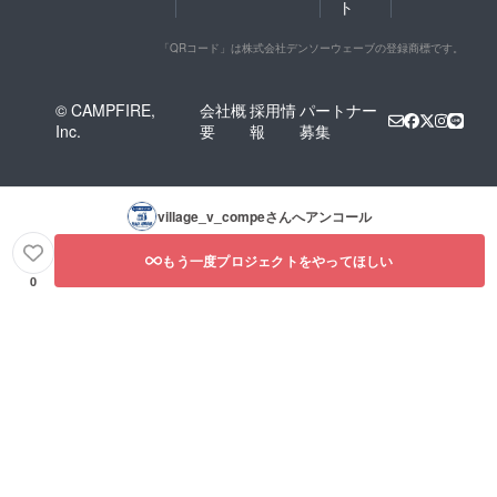
ト
「QRコード」は株式会社デンソーウェーブの登録商標です。
© CAMPFIRE,
会社概
採用情
パートナー
Inc.
要
報
募集
village_v_compe
さんへアンコール
もう一度プロジェクトをやってほしい
0