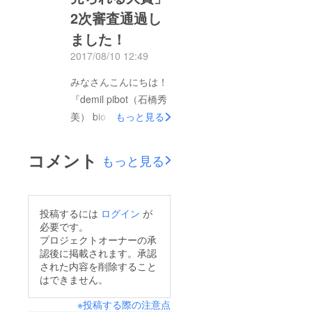
2次審査通過し
ました！
2017/08/10 12:49
みなさんこんにちは！
『demil pibot（石橋秀
美） bio デザインT
もっと見る
シャツ【memeko】』
がみなさまのご支援に
コメント
もっと見る
より目標金額を上回
り、現在154,600円
（103%）で二次審査
投稿するには
ログイン
が
を通過いたしました！
必要です。
ヴィレッジヴァンガー
プロジェクトオーナーの承
認後に掲載されます。承認
ドオンラインでの販売
された内容を削除すること
もいよいよですね
はできません。
（^^） クラウドファ
※投稿する際の注意点
ンディングも残り９