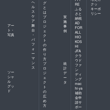
ヘ
グ
クッ
RE
ル
と
キーポ
ふる
ス
は
リシー
さと
ケ
プ
実
納税
ア
ロ
施
AD
アー
舞
ジ
事
FOR
ト・
台
ェ
例
ALL
写真
・
ク
HIO
パ
ト
KOS
フ
の
HI
ォ
作
JFA
ー
り
クラ
マ
方
ウド
ン
プ
統
ファ
ス
ロ
計
ン
ソー
ジ
デ
ディ
シャ
ェ
ー
ング
ル
ク
タ
mac
グッ
ト
hi-ya
ド
の
補助
広
金申
め
請サ
方
ポー