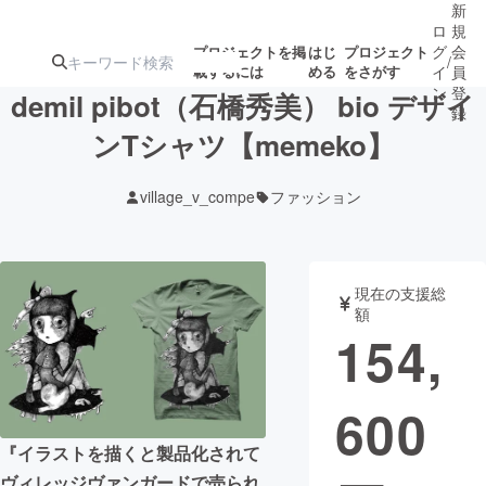
新
ロ
規
グ
会
プロジェクトを掲
はじ
プロジェクト
/
載するには
める
をさがす
イ
員
ン
登
demil pibot（石橋秀美） bio デザイ
録
ンTシャツ【memeko】
人気のプロ
注目のリ
注目の新着プロ
募集終了が近いプ
もうすぐ公開
village_v_compe
ファッション
ジェクト
ターン
ジェクト
ロジェクト
されます
アート・写真
音楽
現在の支援総
額
154,
テクノロジー・ガジェット
ゲーム・サ
600
映像・映画
書籍・雑誌
『イラストを描くと製品化されて
ビジネス・起業
チャレンジ
ヴィレッジヴァンガードで売られ