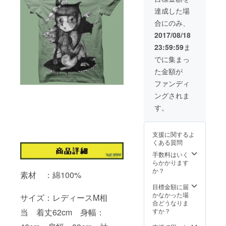
vanguard@c
達成した場
amp-fire.jp
合にのみ、
どうぞよろ
2017/08/18
しくお願い
23:59:59
ま
いたしま
でに集まっ
す。
た金額が
ファンディ
ングされま
す。
支援に関するよ
くある質問
手数料はいく
らかかります
か？
素材 ：綿100%
目標金額に届
かなかった場
サイズ：レディースM相
合どうなりま
当 着丈62cm 身幅：
すか？