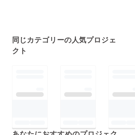
日！今ならお買い求め
やすくなってますの
で、引き続き応援宜し
くお願いします！
ヴィレヴァン大賞運営
同じカテゴリーの人気プロジェ
事務局
クト
あなたにおすすめのプロジェク