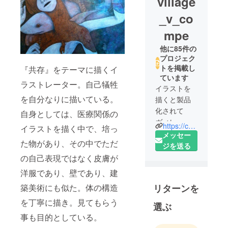
village
_v_co
mpe
他に85件の
プロジェク
トを掲載し
『共存』をテーマに描くイ
ています
ラストレーター。自己犠牲
イラストを
を自分なりに描いている。
描くと製品
化されて
自身としては、医療関係の
ヴィレッジ
https://camp-fire.jp/pages/villagevanguard
イラストを描く中で、培っ
ヴァンガー
メッセー
た物があり、その中でただ
ドで売られ
ジを送る
る大賞とは
の自己表現ではなく皮膚が
CAMPFIRE
洋服であり、壁であり、建
主催、ヴィ
築美術にも似た。体の構造
リターンを
レッジヴァ
ンガード協
を丁寧に描き。見てもらう
選ぶ
⼒による、
事も目的としている。
個⼈でも企