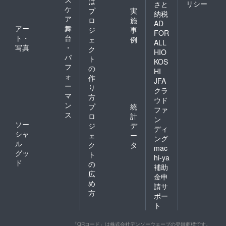
は
リシー
さと
ケ
プ
実
納税
ア
ロ
施
AD
アー
舞
ジ
事
FOR
ト・
台
ェ
例
ALL
写真
・
ク
HIO
パ
ト
KOS
フ
の
HI
ォ
作
JFA
ー
り
クラ
マ
方
ウド
ン
プ
統
ファ
ス
ロ
計
ン
ソー
ジ
デ
ディ
シャ
ェ
ー
ング
ル
ク
タ
mac
グッ
ト
hi-ya
ド
の
補助
広
金申
め
請サ
方
ポー
ト
「QRコード」は株式会社デンソーウェーブの登録商標です。