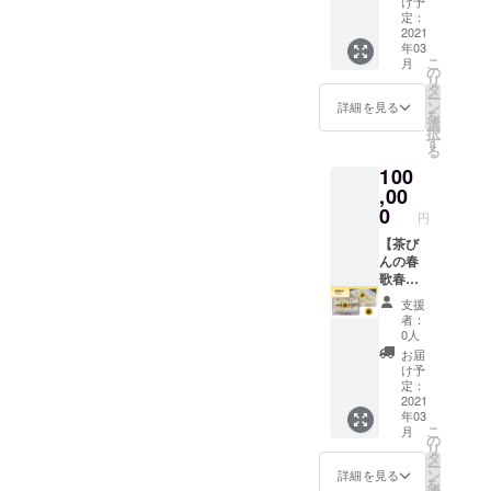
け予
・茶び
定：
んの冷
2021
年03
凍餃子
こ
月
４人分
の
リ
をお送
タ
ー
りしま
ン
詳細を見る
を
す。
選
択
（１人
す
る
前７個
100
入りx
４） ・
,00
オリジ
0
円
ナルT
シャツ
【茶び
（１
んの春
枚）〜
歌春
サイズ
秋・応
支援
（S,M,L
援コー
者：
)、色
ス】 ・
0人
（黒、
年に４
お届
ネイ
回、家
け予
ビー、
族４人
定：
グ
分の冷
2021
年03
レー）
凍餃子
こ
月
を備考
をお届
の
リ
欄に必
けしま
タ
ー
ずご記
す。 ２
ン
詳細を見る
を
入くだ
０２１