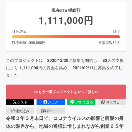
現在の支援総額
1,111,000
円
終了
111
%達成
目標金額
1,000,000
円
支援者数
82
人
このプロジェクトは、
2020/12/20
に募集を開始し、
82
人の支援
により
1,111,000
円の資金を集め、
2021/02/11
に募集を終了し
ました
もう一度プロジェクトをやってほしい
ポスト
シェア
LINEで送る
URLコピー
埋め込み
QRコード
令和２年３月末日で、コロナウイルスの影響と両親の身
体の限界から、地域の皆様に惜しまれながら創業６５年