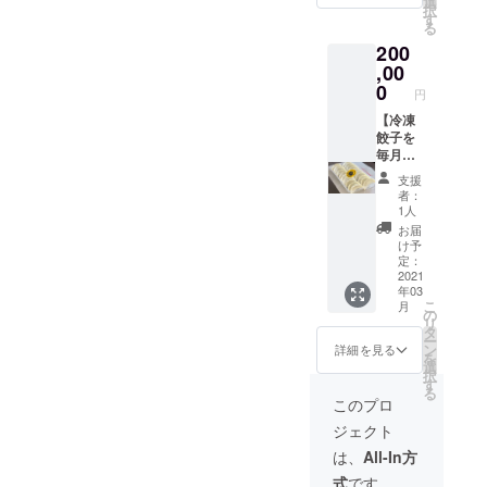
選
択
さい。
年３
す
る
・オリ
月〜１
200
ジナル
年間と
ステッ
なりま
,00
カー
す。
0
円
（２
（１人
枚） ・
前７個
【冷凍
お礼の
入りx４
餃子を
メール
人分）
毎月応
・茶び
援・お
支援
んのオ
届け
者：
リジナ
コー
1人
ルス
ス】 ・
お届
テッ
茶びん
け予
カー
の冷凍
定：
（７cm
餃子
2021
年03
直径）
（４人
こ
月
・お礼
前）を
の
リ
のメー
毎月お
タ
ー
ル
届け
ン
詳細を見る
を
（１２
選
択
ケ月）
す
る
２０
このプロ
２１年
ジェクト
３月か
ら１年
は、
All-In方
間とな
式
です。
りま