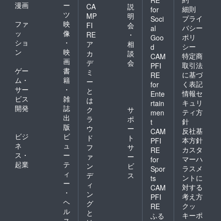
漫画
ー
CA
説
細則
for
ツ
MP
明
プライ
Soci
ファ
映
FI
会
バシー
al
ッ
像
RE
・
ポリ
Goo
ショ
・
ア
相
シー
d
ン
映
カ
談
特定商
CAM
画
デ
会
取引法
PFI
ゲー
書
ミ
に基づ
RE
ム・
籍
ー
く表記
for
サー
・
と
情報セ
Ente
ビス
雑
は
キュリ
rtain
開発
誌
ク
サ
ティ方
men
出
ラ
ポ
針
t
版
ウ
ー
反社基
CAM
ビジ
ビ
ド
ト
本方針
PFI
ネ
ュ
フ
サ
カスタ
RE
ス・
ー
ァ
ー
マーハ
for
起業
テ
ン
ビ
ラスメ
Spor
ィ
デ
ス
ントに
ts
ー
ィ
対する
CAM
・
ン
考え方
PFI
ヘ
グ
クッ
RE
ル
と
キーポ
ふる
ス