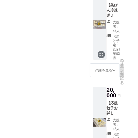
す。
召し上がって、元気を出し
【茶び
（１人
ん冷凍
前７個
ていきましょう。1人前 7個
ぎょう
入りx
ざ〜応
２） ・
450円熊本県人吉市大工町
支援
援お試
お礼の
者：
しコー
34番地餃子専門店 茶びん代
メール
44人
ス】 ・
お届
表 北島和永連絡先 0966-
茶びん
け予
の冷凍
定：
22-2938携帯 090-6937-
餃子４
2021
年03
人分を
7935在庫には、限りがあり
こ
月
お送り
の
リ
しま
ますので、ご連絡下さいま
タ
ー
す。
ン
詳細を見る
を
すよう心からお待ちしてお
（１人
選
択
前７個
す
ります。皆様のコロナ罹患
る
入りx
20,
４） ・
防止を心からお祈りしてお
オリジ
000
円
ナルス
ります。
【応援
テッ
餃子お
カー ・
試し＋
お礼の
オリジ
メール
支援
ナルT
者：
シャ
13人
ツ】
お届
コース