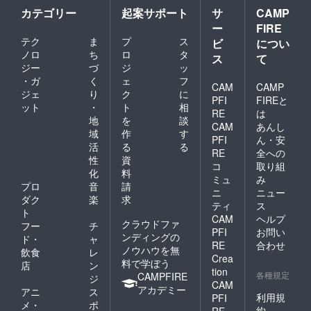
カテゴリー
起案サポート
サ
CAMP
ー
FIRE
テク
ま
プ
ス
ビ
につい
ノロ
ち
ロ
タ
ス
て
ジー
づ
ジ
ッ
・ガ
く
ェ
フ
CAM
CAMP
ジェ
り
ク
に
PFI
FIREと
ット
・
ト
相
RE
は
地
を
談
CAM
あんし
域
作
す
PFI
ん・安
活
る
る
RE
全への
性
資
コ
取り組
化
料
ミュ
み
プロ
音
請
ニ
ニュー
ダク
楽
求
ティ
ス
ト
CAM
ヘルプ
クラウドファ
フー
チ
PFI
お問い
ンディングの
ド・
ャ
RE
合わせ
ノウハウを無
飲食
レ
Crea
料で学ぼう
店
ン
tion
各種規定
CAMPFIRE
ジ
CAM
アカデミー
アニ
ス
利用規
PFI
メ・
ポ
約
RE