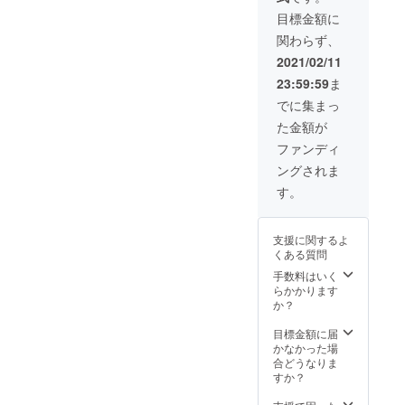
す。
目標金額に
（１人
関わらず、
前７個
入りx４
2021/02/11
人分）
23:59:59
ま
・お礼
のメー
でに集まっ
ル ・茶
た金額が
びんの
オリジ
ファンディ
ナルス
ングされま
テッ
カー
す。
支援に関するよ
くある質問
手数料はいく
らかかります
か？
目標金額に届
かなかった場
合どうなりま
すか？