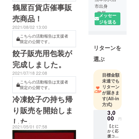
鶴屋百貨店催事販
市出身
○学歴
メッセー
売商品！
球磨商業高
ジを送る
等学校卒業
2021/08/02 13:00
○星座
こちらの活動報告は支援者
うお座
限定の公開です。
リターンを
○血液型
餃子販売用包装が
o型
選ぶ
完成しました。
2021/07/18 22:08
目標金額
未達でも
こちらの活動報告は支援者
リターン
限定の公開です。
が届きま
冷凍餃子の持ち帰
す
(All-in
方式)
り販売を開始しま
3,0
00
円
した。
【とに
2021/05/01 07:58
かく応
援コー