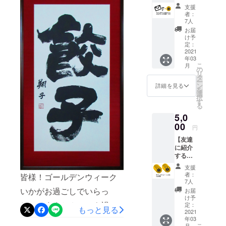
ス】 ・
支援
茶びん
者：
復興の
7人
近況を
お届
含めた
け予
お礼の
定：
メール
2021
年03
を差し
こ
月
上げま
の
リ
す。
タ
ー
ン
詳細を見る
を
選
択
す
る
5,0
00
円
【友達
に紹介
する
よ！応
支援
援コー
者：
皆様！ゴールデンウィーク
ス】 ・
7人
茶びん
いかがお過ごしでいらっ
お届
のオリ
け予
ジナル
しゃいますか？コロナ禍で
定：
もっと見る
ステッ
2021
非常に生活しずらい状況
年03
カー
こ
月