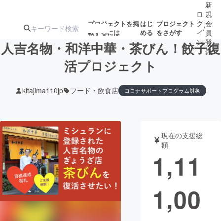
新
ロ
規
グ
会
プロジェクトを掲
はじ
プロジェクト
/
載するには
める
をさがす
イ
員
ン
登
人吉名物・和洋中華・茶びん！餃子復
録
活プロジェクト
人気のプロ
注目のリ
注目の新着プロ
募集終了が近いプ
もうすぐ公開
kitajima110jp
フード・飲食店
コロナサポートプログラム対象
ジェクト
ターン
ジェクト
ロジェクト
されます
アート・写真
音楽
現在の支援総
額
1,11
テクノロジー・ガジェット
ゲーム・サ
映像・映画
書籍・雑誌
1,00
ビジネス・起業
チャレンジ