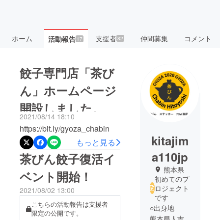
ホーム
支援者
仲間募集
コメント
活動報告
82
17
餃子専門店「茶び
ん」ホームページ
開設しました。
2021/08/14 18:10
https://bit.ly/gyoza_chabin
kitajim
もっと見る
a110jp
茶びん餃子復活イ
熊本県
ベント開始！
初めてのプ
ロジェクト
2021/08/02 13:00
です
こちらの活動報告は支援者
○出身地
限定の公開です。
熊本県人吉