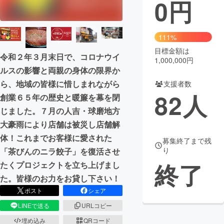
0
円
まちづくり・地域活性化
111%
CAMPFIRE for Social Good
CAMPFIRE Creation
目標金額は
令和２年３月末日で、コロナウイ
1,000,000円
CAMPFIREふるさと納税
machi-ya
コミュニティ
ルスの影響と両親の身体の限界か
ら、地域の皆様に惜しまれながら
支援者数
82
人
創業６５年の歴史と暖簾を幕を閉
じました。７月の人吉・球磨地方
大豪雨により店舗は被災し店舗解
体！これまでお客様に愛された
募集終了まで残
り
「茶びんのニラ餃子」を復活させ
終了
たくプロジェクトを立ち上げまし
た。皆様のお力をお貸し下さい！
ポスト
シェア
LINEで送る
URLコピー
埋め込み
QRコード