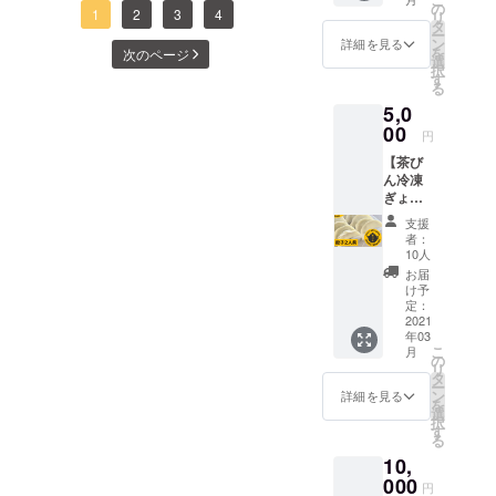
（１０
の
で、ありますが、この苦難
1
2
3
4
リ
枚） ・
タ
ー
お礼の
ン
詳細を見る
を乗り越えるために、笑顔
を
次のページ
メール
選
択
を忘れずワクワクしながら
す
る
生活したいですね。餃子専
5,0
00
円
門店 茶びんでは、冷凍餃子
【茶び
の持ち帰り販売を始めまし
ん冷凍
ぎょう
た。皆様のご支援のお陰
ざ２人
支援
で、どうにか、徐々に販売
前〜
者：
ちょっ
10人
が出来るようになりまし
ぴりお
お届
試し
け予
た。ゴールデンウィーク中
コー
定：
ス】
2021
に人吉にお越しの際は、お
年03
（追加
こ
月
持ち帰りの冷凍餃子は、提
リター
の
リ
ン） ・
タ
供できるかと思います。自
ー
茶びん
ン
詳細を見る
を
の冷凍
選
宅でも、美味しく焼けるレ
択
餃子２
す
る
人分を
シピもお渡し致します。是
10,
お送り
非、自宅で日本一の餃子を
しま
000
円