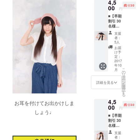
投稿された
4,5
残り30
アイディア
00
円
を「ヴィ
■【早期
レッジヴァ
割引 30
名様限
ンガード」
定】耳
支援
オンライン
付き
者：
ニット
ストアのバ
5人
（黒）
お届
イヤーが審
1着
け予
査し、イラ
一般販
定：
売価格
2017
ストを服や
年10
は5,500
バッグに具
こ
月
円（税
の
リ
現化する
込）を
タ
ー
予定し
ン
詳細を見る
「STARted
を
ている
選
」が応募さ
択
ためお
す
る
得で
れたアイテ
4,5
す！
お耳を付けてお出かけしま
ムを製造し
残り30
00
円
ます。そし
しょう♩
■【早期
てクラウド
割引 30
ファンディ
名様限
定】耳
ングで⽀援
支援
付き
者：
者が集まっ