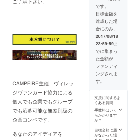
ご了承下さい。
です。
目標金額を
達成した場
合にのみ、
2017/08/18
23:59:59
ま
でに集まっ
た金額が
ファンディ
ングされま
す。
CAMPFIRE主催、ヴィレッ
ジヴァンガード協⼒による
支援に関するよ
個⼈でも企業でもグループ
くある質問
でも応募可能な無差別級の
手数料はいく
らかかります
企画コンペです。
か？
目標金額に届
あなたのアイディアを
かなかった場
合どうなりま