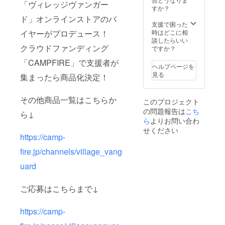
「ヴィレッジヴァンガー
すか？
ド」オンラインストアのバ
支援で困った
イヤーがプロデュース！
時はどこに相
談したらいい
クラウドファンディング
ですか？
「CAMPFIRE」で⽀援者が
ヘルプページを
見る
集まったら商品化決定！
その他商品一覧はこちらか
このプロジェクト
の問題報告は
こち
ら↓
ら
よりお問い合わ
せください
https://camp-
fire.jp/channels/village_vang
uard
ご応募はこちらまで↓
https://camp-