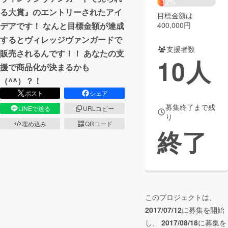
12%
る大賞』のエントリーされたアイ
目標金額は
まちづくり・地域活性化
400,000円
デアです！ なんと目標金額が達成
するとヴィレッジヴァンガードで
支援者数
CAMPFIRE for Social Good
CAMPFIRE Creation
販売されるんです！！ あなたの支
10
人
CAMPFIREふるさと納税
machi-ya
コミュニティ
援で商品化が決まるかも
（^^）？！
ポスト
シェア
募集終了まで残
LINEで送る
URLコピー
り
埋め込み
QRコード
終了
このプロジェクトは、
2017/07/12
に募集を開始
し、
2017/08/18
に募集を