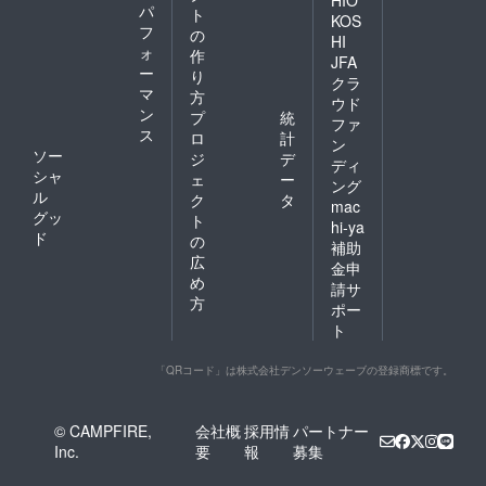
パ
ト
KOS
フ
の
HI
ォ
作
JFA
ー
り
クラ
マ
方
ウド
ン
プ
統
ファ
ス
ロ
計
ン
ソー
ジ
デ
ディ
シャ
ェ
ー
ング
ル
ク
タ
mac
グッ
ト
hi-ya
ド
の
補助
広
金申
め
請サ
方
ポー
ト
「QRコード」は株式会社デンソーウェーブの登録商標です。
© CAMPFIRE,
会社概
採用情
パートナー
Inc.
要
報
募集