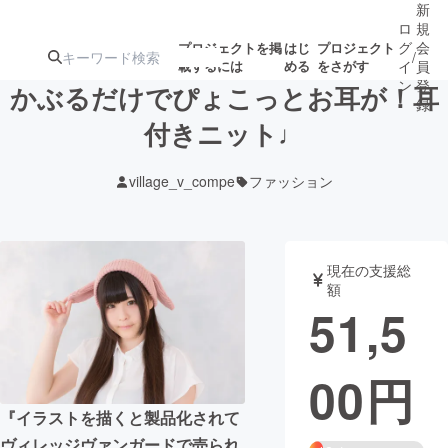
新
ロ
規
グ
会
プロジェクトを掲
はじ
プロジェクト
/
載するには
める
をさがす
イ
員
ン
登
かぶるだけでぴょこっとお耳が！耳
録
付きニット♩
人気のプロ
注目のリ
注目の新着プロ
募集終了が近いプ
もうすぐ公開
village_v_compe
ファッション
ジェクト
ターン
ジェクト
ロジェクト
されます
アート・写真
音楽
現在の支援総
額
51,5
テクノロジー・ガジェット
ゲーム・サ
00
円
映像・映画
書籍・雑誌
『イラストを描くと製品化されて
ビジネス・起業
チャレンジ
ヴィレッジヴァンガードで売られ