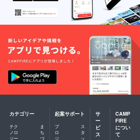
カテゴリー
起案サポート
サ
CAMP
ー
FIRE
テク
ま
プ
ス
ビ
につい
ノロ
ち
ロ
タ
ス
て
ジー
づ
ジ
ッ