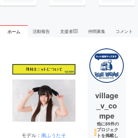
活動報告
支援者
仲間募集
コメント
ホーム
10
village
_v_co
mpe
他に85件の
プロジェク
モデル：
南ふうたそ
トを掲載し