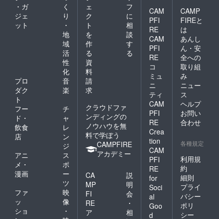
・ガ
く
ェ
フ
CAM
CAMP
ジェ
り
ク
に
PFI
FIREと
ット
・
ト
相
RE
は
地
を
談
CAM
あんし
域
作
す
PFI
ん・安
活
る
る
RE
全への
性
資
コ
取り組
化
料
ミュ
み
プロ
音
請
ニ
ニュー
ダク
楽
求
ティ
ス
ト
CAM
ヘルプ
クラウドファ
フー
チ
PFI
お問い
ンディングの
ド・
ャ
RE
合わせ
ノウハウを無
飲食
レ
Crea
料で学ぼう
店
ン
tion
各種規定
CAMPFIRE
ジ
CAM
アカデミー
アニ
ス
利用規
PFI
メ・
ポ
約
RE
漫画
ー
CA
説
細則
for
ツ
MP
明
プライ
Soci
ファ
映
FI
会
バシー
al
ッ
像
RE
・
ポリ
Goo
ショ
・
ア
相
シー
d