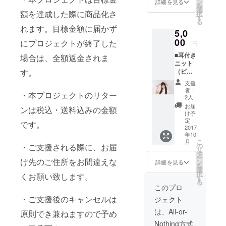
ン
詳細を見る
を
選
額を達成した際に商品化さ
択
す
る
れます。目標金額に届かず
5,0
00
にプロジェクトが終了した
円
■耳付き
場合は、全額返金されま
ニット
す。
（ピン
ク） 1
支援
着 一般
者：
・本プロジェクトのリター
販売価
2人
格は
お届
ンは税込・送料込みの金額
5,500円
け予
（税
定：
です。
込）を
2017
年10
予定し
こ
月
ている
の
・ご支援される際に、お届
リ
ためお
タ
ー
得で
け先のご住所をお間違えな
ン
詳細を見る
を
す！
選
択
くお願い致します。
す
る
このプロ
・ご支援後のキャンセルは
ジェクト
は、All-or-
原則でき兼ねますので予め
Nothing方式