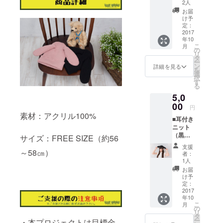
ニット
2人
たら商品化
（ピン
お届
ク） 1
いたしま
け予
着 一般
定：
す。
販売価
2017
年10
支援した上
格は
こ
月
5,500円
の
で、ご不明
リ
（税
タ
な点がござ
ー
込）を
ン
詳細を見る
を
予定し
いました
選
択
ている
す
ら、IDを記
る
ためお
載の上、下
5,0
得で
す！
00
記連絡先に
円
素材：アクリル100%
お問い合わ
■耳付き
ニット
せください
（黒）
サイズ：FREE SIZE（約56
ませ。
1着
支援
village-
一般販
～58㎝）
者：
売価格
vanguard@c
1人
は5,500
お届
amp-fire.jp
円（税
け予
どうぞよろ
込）を
定：
予定し
2017
しくお願い
年10
ている
いたしま
こ
月
ためお
の
リ
得で
す。
タ
ー
・本プロジェクトは目標金
す！