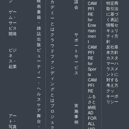
ン
映
カ
談
特定商
CAM
画
デ
会
取引法
PFI
ゲー
書
ミ
に基づ
RE
ム・
籍
ー
く表記
for
サー
・
と
情報セ
Ente
ビス
雑
は
キュリ
rtain
開発
誌
ク
サ
ティ方
men
出
ラ
ポ
針
t
版
ウ
ー
反社基
CAM
ビジ
ビ
ド
ト
本方針
PFI
ネ
ュ
フ
サ
カスタ
RE
ス・
ー
ァ
ー
マーハ
for
起業
テ
ン
ビ
ラスメ
Spor
ィ
デ
ス
ントに
ts
ー
ィ
対する
CAM
・
ン
考え方
PFI
ヘ
グ
クッ
RE
ル
と
キーポ
ふる
ス
は
リシー
さと
ケ
プ
実
納税
ア
ロ
施
AD
アー
舞
ジ
事
FOR
ト・
台
ェ
例
ALL
写真
・
ク
HIO