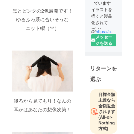
ています
イラストを
黒とピンクの2色展開です！
描くと製品
ゆるふわ系に合いそうな
化されて
ニット帽（^^）
ヴィレッジ
https://camp-fire.jp/pages/villagevanguard
ヴァンガー
メッセー
ドで売られ
ジを送る
る大賞とは
CAMPFIRE
主催、ヴィ
リターンを
レッジヴァ
ンガード協
選ぶ
⼒による、
個⼈でも企
目標金額
業でもグ
未達なら
後ろから見ても耳！なんの
ループでも
全額返金
応募可能な
耳かはあなたの想像次第！
されます
無差別級の
(All-or-
企画コンペ
Nothing
です。
方式)