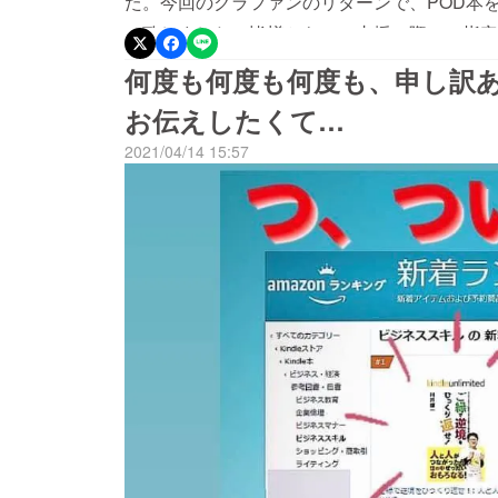
た。今回のクラファンのリターンで、POD本
れますので、その際は、お手数ですが、ご連絡
せ致しました。皆様から、ご支援の際にご指定
info@concentcafe.jp村井までご連絡
だいております。まだ、届いていない方は今、
何度も何度も何度も、申し訳
ご支援賜り、有難うございました。
リターンに支援したのかが不明の方は、キャン
お伝えしたくて…
ンからログイン、その後、支援したプロジェク
2021/04/14 15:57
れが無いようリストにまとめて順次、発送して
れますので、その際は、お手数ですが、ご連絡
info@concentcafe.jp村井までご連絡
ご支援賜り、有難うございました。