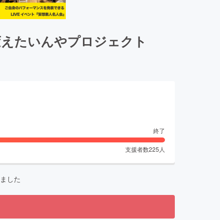
変えたいんやプロジェクト
終了
支援者数
225
人
ました