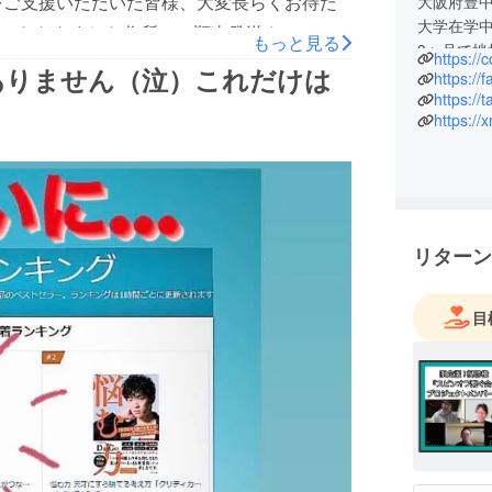
をご支援いただいた皆様、大変長らくお待た
大阪府豊中
いただければ、幸いです。
大学在学
いただきました住所へ、順次発送させていた
もっと見る
いただきますよう、お願い申し上げます。この度は、
3ヶ月で挫
https://
しばらくお待ちくださいませ。ご自身でどの
ありません（泣）これだけは
卒業後は
https://
プファイヤーのサイトを開き、右上のアイコ
ターとし
https:/
受験する
トをご覧いただき、ご確認くださいませ。漏
当時の福
おりますが、届かないといった場合も考えら
「もう少
いただければ、幸いです。
バットを
いただきますよう、お願い申し上げます。この度は、
その後は、
営業、デ
リターン
至る。
様々な経
人脈を繋
目
え、得意
カフェに
ての顔も
ることを
プライベ
め、ピン芸
年１回戦