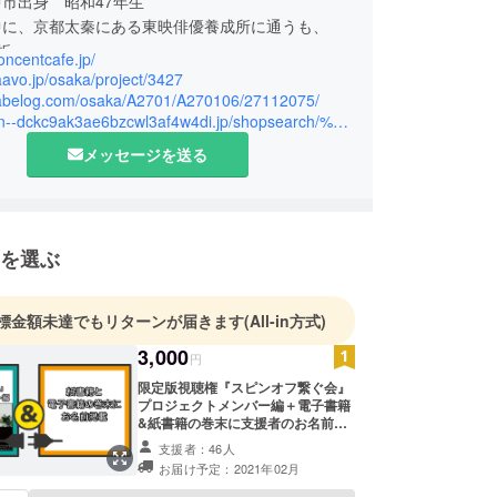
市出身 昭和47年生
中に、京都太秦にある東映俳優養成所に通うも、
折。
concentcafe.jp/
フリーターとなり、スポーツジムのインストラク
faavo.jp/osaka/project/3427
て働く傍ら、プロ野球選手を目指し、プロテストを
/tabelog.com/osaka/A2701/A270106/27112075/
https://xn--dckc9ak3ae6bzcwl3af4w4di.jp/shopsearch/%E3%82%B3%E3%83%B3%E3%82%BB%E3%83%B3%E3%83%88%E3%82%AB%E3%83%95%E3%82%A7%E6%9C%AC%E7%94%BA%E5%BA%97/
。
岡ダイエーホークス2軍監督の石毛氏に
メッセージを送る
し早く出会っていればと‥」と肩を叩かれ、そっと
置く。
LAWSONの店長、ゴルフダイジェスト社にて広告
ィスプレイ会社の空間ディレクターを経て、現在に
を選ぶ
験をしてきたからこそ、人脈も多岐にわたり、その
ぐことをこれからのライフスタイルにできればと考
標金額未達でもリターンが届きます
(All-in方式)
分野を形にしたら、カフェに辿り着きました。
3,000
円
は、時の話題に談笑し、情報交換のできる場所とし
限定版視聴権『スピンオフ繋ぐ会』
あり、この「コンセントカフェ」がそんな場所にな
プロジェクトメンバー編＋電子書籍
願っています。
&紙書籍の巻末に支援者のお名前掲
ートでは、アマチュアとして自身の笑いを試すた
載 ※視聴権をURLにてお送りいたし
支援者：46人
ますので、メールアドレスを取得さ
人の祭典「R-1ぐらんぷり」にも出場するも、毎
お届け予定：2021年02月
せていただきます ※ご支援いただい
落ち。
た方のお名前を書籍の巻末に記載さ