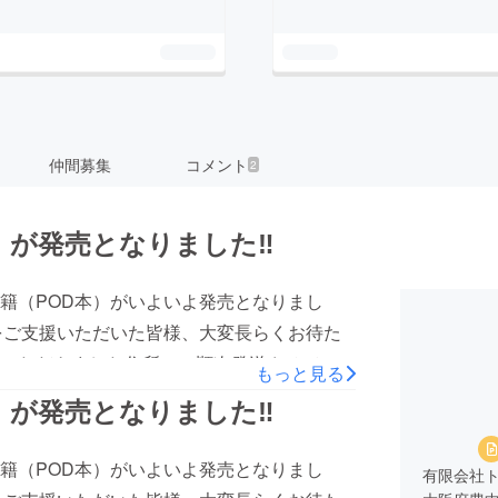
仲間募集
コメント
2
）が発売となりました‼︎
籍（POD本）がいよいよ発売となりまし
をご支援いただいた皆様、大変長らくお待た
いただきました住所へ、順次発送させていた
もっと見る
しばらくお待ちくださいませ。ご自身でどの
）が発売となりました‼︎
プファイヤーのサイトを開き、右上のアイコ
トをご覧いただき、ご確認くださいませ。漏
籍（POD本）がいよいよ発売となりまし
有限会社
おりますが、届かないといった場合も考えら