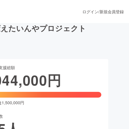
ログイン
/
新規会員登録
変えたいんやプロジェクト
うすぐ公開されます
支援総額
プロダクト
044,000
円
ファッション
スポーツ
,500,000円
数
ア
ソーシャルグッド
5
人