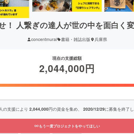
せ！ 人繋ぎの達人が世の中を面白く
concentmurai
書籍・雑誌出版
兵庫県
現在の支援総額
2,044,000
円
人の支援により
2,044,000
円の資金を集め、
2020/12/29
に募集を終了し
もう一度プロジェクトをやってほしい