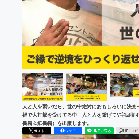
まちづくり・地域活性化
人と人を繋いだら、世の中絶対におもしろいに決ま
禍で大打撃を受けてる中、人と人を繋げてV字回復
書籍＆紙書籍）を出版します。
ポスト
シェア
LINEで送る
URLコ