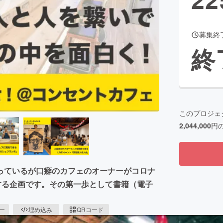
募集終
CAMPFIRE for Social Good
CAMPFIRE Creation
終
CAMPFIREふるさと納税
machi-ya
コミュニティ
このプロジェ
2,044,000
円
っているが口癖のカフェのオーナーがコロナ
する企画です。その第一歩として書籍（電子
ピー
埋め込み
QRコード