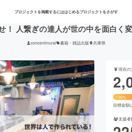
プロジェクトを掲載するには
はじめる
プロジェクトをさがす
せ！ 人繋ぎの達人が世の中を面白く
concentmurai
書籍・雑誌出版
兵庫県
注目のリターン
注目の新着プロジェクト
募集終了が近いプロジェクト
も
現在の
音楽
舞台・パフォーマンス
2,
ゲーム・サービス開発
フード・飲食店
136%
書籍・雑誌出版
アニメ・漫画
目標金額は1
支援者
チャレンジ
ビューティー・ヘルスケ
22