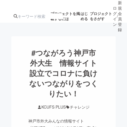
新
ロ
規
グ
会
プロジェクトを掲
はじ
プロジェクト
/
載するには
める
をさがす
イ
員
ン
登
録
人気のプロ
注目のリ
注目の新着プロ
募集終了が近いプ
もうすぐ公開
#つながろう神戸市
ジェクト
ターン
ジェクト
ロジェクト
されます
外大生 情報サイト
設立でコロナに負け
アート・写真
音楽
ないつながりをつく
テクノロジー・ガジェット
りたい！
ゲーム・サ
映像・映画
書籍・雑誌
KCUFS PLUS
チャレンジ
神戸市外大みんなの情報サイト
ビジネス・起業
チャレンジ