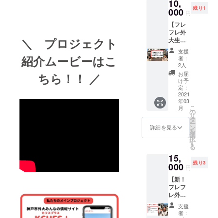
10,
サーと
い。】
残り1
してお
000
詳細▼
円
名前掲
・支援
【フレ
載（希
してく
フレ外
望者）
ださっ
＼ プロジェクト
大生
【⚠支
た方に
コー
援時、
お礼状
支援
ス】 内
必ず備
紹介ムービーはこ
（画像
者：
容▼ ①
考欄に
形式）
2人
サイト
ご希望
と進捗
お届
ちら！！ ／
内全
のお名
報告を
け予
ページ
前をご
定：
メール
の最下
2021
記入く
でお送
年03
部に広
ださ
りさせ
こ
月
告を表
い。希
の
ていた
リ
示（サ
望され
タ
だきま
ー
イズ
ない場
ン
す。 ・
詳細を見る
を
大） ②
合は
選
ご希望
択
サイト
「希望
す
の方は
る
内及び
しな
スポン
15,
イベン
い」と
サーと
残り3
ト時の
000
ご記入
してお
円
資料に
くださ
名前を
【新！
スポン
い。】
KCUFS
フレフ
サーと
詳細▼
+サイト
レ外大
してお
・支援
内に掲
生コー
名前掲
してく
載させ
支援
ス】 ①
載 ※先
ださっ
ていた
者：
ナビ