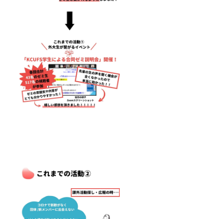
はパ
のスラ
ワーポ
イド、
イント
オンラ
のスラ
イン時
イド、
はパ
となり
ワーポ
ます。
イント
のスラ
イド、
となり
ます。