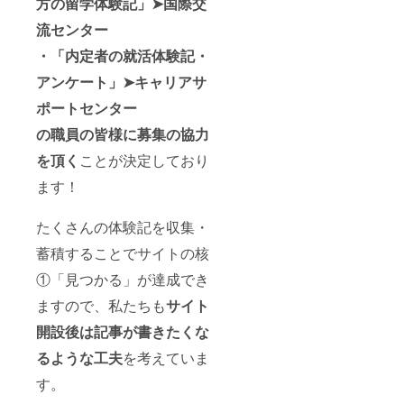
方の留学体験記」➤国際交
は、支
オンラ
以上の
望され
援額
イン時
ご支援
流センター
ない場
順、同
はパ
があっ
合は
額の場
・「内定者の就活体験記・
ワーポ
た場合
「希望
合は先
イント
は、支
しな
アンケート」➤キャリアサ
着順を
のスラ
援額
い」と
考慮し
イド、
順、同
ご記入
ポートセンター
て上か
となり
額の場
くださ
ら順に
ます。
合は先
い。 ※
の職員の皆様に募集の協力
掲載い
着順を
ロゴ画
たしま
考慮し
を頂く
ことが決定しており
像を掲
す。 詳
て上か
載する
細②お
ます！
ら順に
ことも
名前掲
掲載い
可能で
載につ
たしま
す。そ
たくさんの体験記を収集・
いて▼
す。 詳
の場合
期間：
細③お
は画像
蓄積することでサイトの核
2021年
名前掲
にURL
3月9日
載につ
の埋め
①「見つかる」が達成でき
～2022
いて▼
込みが
年3月8
期間：
可能で
ますので、私たちも
サイト
日
2021年
す。希
（2022
開設後は記事が書きたくな
3月9日
望され
年3月9
～2022
る場合
日以降
るような工夫
を考えていま
年3月8
は備考
も掲載
日
欄に
す。
を希望
（2022
「画
される
年3月9
像」と