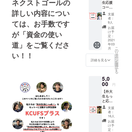
ネクストゴールの
生応援
コー
詳しい内容につい
ス】 支
支援
援して
者：
くだ
ては、お手数です
9人
さった
お届
方に、
け予
が
「資金の使い
お礼状
定：
（画像
2021
道」
をご覧くださ
年03
形式）
こ
月
と進捗
の
リ
い！！
報告を
タ
ー
メール
ン
詳細を見る
を
でお送
選
択
りさせ
す
る
ていた
5,0
だきま
す。
00
円
【外大
生もっ
と応援
コー
支援
ス】 内
者：
容▼ ①
16人
お礼状
お届
（画像
け予
形式）
定：