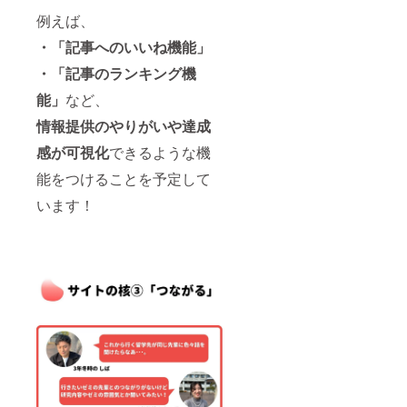
場合
日以降
ご記入
例えば、
は、再
も掲載
くださ
度お申
を希望
い。 ※
・「記事へのいいね機能」
込みを
される
サイト
お願い
場合
・「記事のランキング機
内にお
いたし
は、再
名前を
ま
能」
など、
度お申
掲載す
す。）
込みを
る場所
情報提供のやりがいや達成
注意：
お願い
は、
※必ず備
いたし
「KCUF
感が可視化
できるような機
考欄に
ま
S＋と
ご希望
す。）
は？」
能をつけることを予定して
のお名
注意：
という
前をご
※必ず備
います！
様なサ
記入く
考欄に
イトに
ださ
ご希望
ついて
い。希
のお名
紹介す
望され
前をご
る記事
ない場
記入く
内に掲
合は
ださ
載する
「希望
い。希
予定で
しな
望され
す。 ※
い」と
ない場
当団体
ご記入
合は
主催の
くださ
「希望
イベン
い。 ※
しな
ト時の
ロゴ画
い」と
資料と
像を掲
ご記入
は、オ