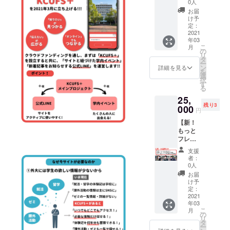
着3名
た方に
0人
だきま
ゲー
様
お礼状
す。 ※
お届
ション
※3/9か
（画像
け予
サイト
ページ
ら1年間
定：
形式）
内にお
トップ
2021
【⚠支
と進捗
名前を
年03
に広告
援時、
報告を
掲載す
こ
月
を表示
必ず備
の
メール
る場所
リ
②サイ
考欄に
タ
でお送
は、
ー
ト内及
ご希望
ン
りさせ
詳細を見る
「KCUF
を
びイベ
のお名
選
ていた
S＋と
択
ント時
前をご
す
だきま
は？」
る
の資料
記入く
す。 ・
という
25,
にスポ
ださ
ご希望
様なサ
残り3
ンサー
000
い。希
の方は
イトに
円
として
望され
スポン
ついて
【新！
お名前
ない場
サーと
紹介す
もっと
掲載 ※
合は
してお
る記事
フレフ
先着3名
「希望
名前を
内に掲
レ外大
様
しな
KCUFS
載する
支援
生コー
※3/9か
い」と
+サイト
者：
予定で
ス】 ①
ら1年間
ご記入
0人
内およ
す。
サイト
【⚠支
くださ
び、イ
お届
トップ
援時、
い。】
け予
ベント
ページ
必ず備
定：
詳細▼
時の資
中間あ
2021
考欄に
・全
料に掲
年03
たりに
ご希望
ページ
載させ
こ
月
広告を
のお名
の
の最下
ていた
リ
表示 ②
前をご
タ
部にサ
だきま
ー
トップ
記入く