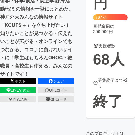
円
留学・休学/就活・院進学/課外活
動/ゼミの情報を一挙にまとめた、
神戸外大みんなの情報サイト
182%
「KCUFS＋」を立ち上げたい！
目標金額は
200,000円
知りたいことが見つかる・伝えた
いことが広がる・オンラインでも
支援者数
つながる、コロナに負けないサイ
68
人
トに！学生はもちろんOBOG・教
職員・高校生も使える、みんなの
サイトです！
募集終了まで残
ポスト
シェア
り
LINEで送る
URLコピー
終了
埋め込み
QRコード
このプロジェクトは、