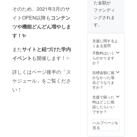
だきま
た金額が
のお名
ご記入
像」と
は、再
す。 ※
前をご
そのため、2021年3月のサ
くださ
ご記入
ファンディ
度お申
サイト
記入く
い。】
くださ
込みを
内にお
ングされま
イトOPEN以降も
コンテン
ださ
詳細▼
い。】
お願い
名前を
い。希
・サイ
【⚠領
す。
いたし
掲載す
ツや機能どんどん増やしま
望され
トトッ
収書が
ま
る場所
ない場
プペー
必要な
す。）
す！✨
は、
合は
ジ検索
方はそ
・サイ
「KCUF
支援に関するよ
「希望
窓下に
の旨を
ズ： 縦
S＋と
くある質問
しな
サイズ
備考欄
また
サイトと紐づけた学内
横比2:5
は？」
い」と
縦横比
手数料はいく
に記入
・掲載
という
ご記入
イベント
も開催します！✨
1:6の広
らかかります
してく
場所：
様なサ
くださ
告を掲
か？
ださ
ナビ
イトに
い。ま
載しま
い。】
ゲー
ついて
詳しくはページ後半の「ス
た、ロ
す。 ・
目標金額に届
詳細
ション
紹介す
ゴ画像
トップ
かなかった場
①②広
ページ
る記事
ケジュール」をご覧くださ
など画
ページ
合どうなりま
告につ
トップ
内に掲
像での
以外の
すか？
いて▼
（ナビ
載する
い！
お名前
全ペー
・期
ゲー
予定で
掲載も
ジ（携
支援で困った
間：
ション
す。 ※
可能で
帯では
時はどこに相
2021年
ページ
当団体
す。そ
ページ
談したらいい
3月9日
は４つ
主催の
ちらを
下部
ですか？
～2022
のコン
イベン
希望さ
分、パ
年3月8
テンツ
ト時の
れる場
ソコン
日
ごとに
ヘルプページを
資料と
合は備
では右
（2022
１ペー
見る
は、オ
考欄に
側）に
年3月9
ジ用意
フライ
「画
広告を
日以降
しま