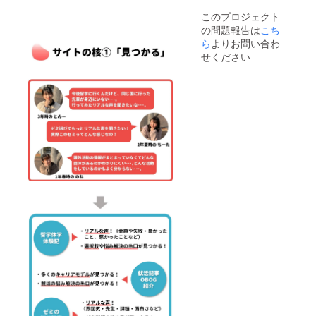
ン時は
像」と
掲載い
も掲載
す。ナ
紙媒体
このプロジェクト
ご記入
たしま
を希望
ビゲー
もしく
の問題報告は
こち
くださ
す。 ※
される
ション
はパ
い。】
ら
よりお問い合わ
同じ広
場合
ページ
ワーポ
【⚠領
告をサ
は、再
せください
を増や
イント
収書が
イト内
度お申
した場
のスラ
必要な
２か所
込みを
合はそ
イド、
方はそ
に配
お願い
ちらに
オンラ
の旨を
置、も
いたし
も掲載
イン時
備考欄
しくは
ま
しま
はパ
に記入
別々の
す。）
す。）
ワーポ
してく
広告を
・サイ
・デー
イント
ださ
配置で
ズ： 縦
タ： 画
のスラ
い。】
もどち
横比1:6
像は基
イド、
詳細①
らでも
・掲載
本的に
となり
広告に
構いま
場所：
支援者
ます。
ついて
せん。
サイト
様に作
▼ ・期
・URL
トップ
成をお
間：
を埋め
ページ
願いい
2021年
込み可
中間あ
たしま
3月9日
能です
たり＋
す。
～2022
ので、
トップ
（JPEG
年3月8
広告を
ページ
/PNG推
日
タップ
以外の
奨） ・
（2022
するこ
全ペー
その
年3月9
とで任
ジ※３万
他：
日以降
意の
円の広
→URL
も掲載
ページ
告の下
を埋め