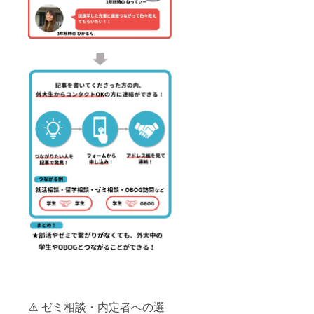
載する
くださ
フライ
ことも
い。 ※
ン時は
可能で
ロゴ画
紙媒体
す。そ
像を掲
もしく
の場合
載する
はパ
は画像
ことも
ワーポ
にURL
可能で
イント
の埋め
す。そ
のスラ
込みが
の場合
イド、
可能で
は画像
オンラ
す。希
にURL
イン時
望され
の埋め
はパ
る場合
込みが
ワーポ
は備考
可能で
イント
欄に
す。希
のスラ
「画
望され
イド、
像」と
る場合
となり
ご記入
は備考
ます。
くださ
欄に
い。 ※
「画
サイト
像」と
内にお
ご記入
名前を
くださ
掲載す
い。 ※
る場所
サイト
は、
内にお
「KCUF
名前を
⚠️ ゼミ相談・内定者への選
S＋と
掲載す