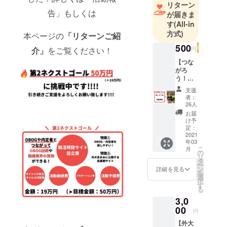
リターン
気や繋がり
告」もしくは
が届きま
が大幅に失
す
(All-in
われてし
方式)
本ページの
「リターンご紹
まった状況
500
円
介」
をご覧ください！
を何とかし
【つな
たい！とい
がろ
う想いで8月
う！外
大生
に団体を設
支援
コー
者：
立しまし
ス】 支
26人
た！現在は
援して
お届
くだ
け予
13名で、神
さった
定：
戸市外大み
方に、
2021
年03
お礼と
んなの情報
こ
月
プロ
の
サイト
リ
ジェク
タ
ー
「KCUFS＋
トの進
ン
詳細を見る
を
捗報告
（カフスプ
選
択
をメー
す
ラス）」設
る
ルでお
立のため奮
3,0
送りさ
せてい
00
闘中‼️
円
ただき
【外大
ます。