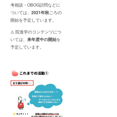
は？」
る場所
考相談・OBOG訪問などに
という
は、
様なサ
ついては、
2021年秋
ごろの
「KCUF
イトに
S＋と
ついて
開始を予定しています。
は？」
紹介す
という
る記事
様なサ
⚠️ 院進学のコンテンツにつ
内に掲
イトに
載する
ついて
いては、
来年度中の開始
を
予定で
紹介す
す。 ※
る記事
予定しています。
当団体
内に掲
主催の
載する
イベン
予定で
ト時の
す。 ※
資料と
当団体
は、オ
主催の
フライ
イベン
ン時は
ト時の
紙媒体
資料と
もしく
は、オ
はパ
フライ
ワーポ
ン時は
イント
紙媒体
のスラ
もしく
イド、
はパ
オンラ
ワーポ
イン時
イント