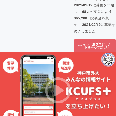
2021/01/12
に募集を開始
し、
68
人の支援により
365,200
円の資金を集
め、
2021/02/19
に募集を
終了しました
もう一度プロジェク
トをやってほしい