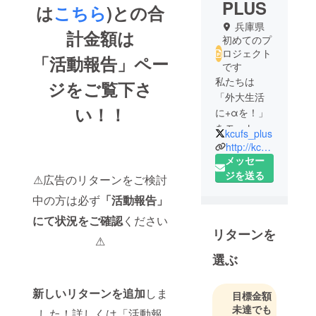
PLUS
は
こちら
)との合
兵庫県
計金額は
初めてのプ
ロジェクト
「活動報告」ペー
です
私たちは
ジをご覧下さ
「外大生活
い！！
に+αを！」
をモットー
kcufs_plus
に、神戸市
http://kcufsplus.com/club2020/
外国語大学
メッセー
内の繋がり
ジを送る
⚠広告のリターンをご検討
を活発にし
中の方は必ず
「活動報告」
て、外大生
にて状況をご確認
ください
活をより良
リターンを
くするため
⚠
に活動して
選ぶ
いる団体で
す‼️💨コロナ
新しいリターンを追加
しま
目標金額
により神戸
未達でも
した！詳しくは「活動報
外大生の熱