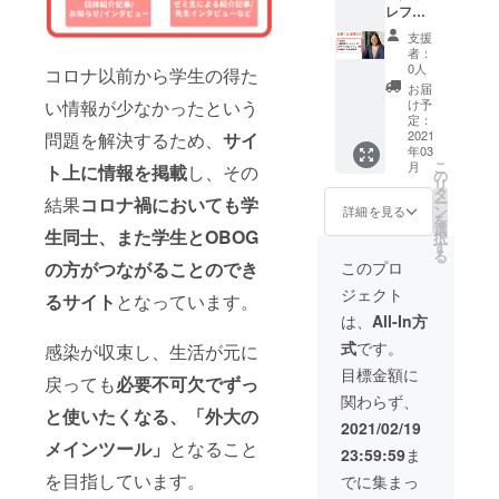
名様以
紙媒体
レフレ
ベント
のお名
い。】
上の広
もしく
外大生
時の資
前をご
【⚠領
告の中
支援
はパ
コー
料にス
記入く
収書が
者：
から常
ワーポ
ス】 ①
ポン
ださ
0人
必要な
コロナ以前から学生の得た
にひと
イント
各記事
サーと
い。希
方はそ
お届
つ表示
のスラ
ページ
してお
望され
け予
い情報が少なかったという
の旨を
され、
イド、
トップ
名前掲
定：
ない場
備考欄
それは
オンラ
に広告
2021
問題を解決するため、
サイ
載 ※先
合は
に記入
ランダ
イン時
年03
を表示
着3名
「希望
してく
ムに表
はパ
こ
月
ト上に情報を掲載
し、その
②サイ
様
の
しな
ださ
示され
ワーポ
リ
ト内及
※3/9か
タ
い」と
い。】
ます。
イント
ー
結果
コロナ禍においても学
びイベ
ら1年間
ン
ご記入
詳細を見る
詳細①
・ご希
のスラ
を
ント時
【⚠支
選
くださ
広告に
望の方
生同士、また学生とOBOG
イド、
択
の資料
援時、
す
い。ま
ついて
はスポ
となり
る
にスポ
必ず備
た、ロ
このプロ
の方がつながることのでき
▼ ・期
ンサー
ます。
ンサー
考欄に
ゴ画像
間：
として
ジェクト
として
ご希望
るサイト
となっています。
など画
2021年
お名前
お名前
のお名
像での
は、
All-In方
3月9日
を
掲載 ※
前をご
お名前
～2022
KCUFS
式
です。
感染が収束し、生活が元に
先着5名
記入く
掲載も
年3月8
+サイト
様
ださ
可能で
目標金額に
日
内およ
戻っても
必要不可欠でずっ
※3/9か
い。希
す。そ
（2022
び、イ
関わらず、
ら1年間
望され
ちらを
年3月9
ベント
と使いたくなる、「外大の
【⚠支
ない場
希望さ
2021/02/19
日以降
時の資
援時、
合は
れる場
も掲載
メインツール」
となること
料に掲
23:59:59
ま
必ず備
「希望
合は備
を希望
載させ
考欄に
しな
を目指しています。
考欄に
でに集まっ
される
ていた
ご希望
い」と
「画
場合