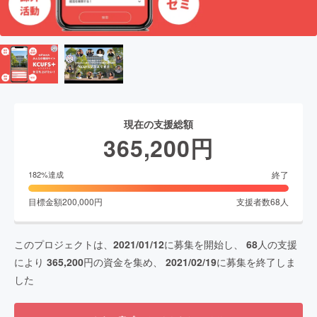
現在の支援総額
365,200
円
終了
182
%達成
目標金額
200,000
円
支援者数
68
人
このプロジェクトは、
2021/01/12
に募集を開始し、
68
人の支援
により
365,200
円の資金を集め、
2021/02/19
に募集を終了しま
した