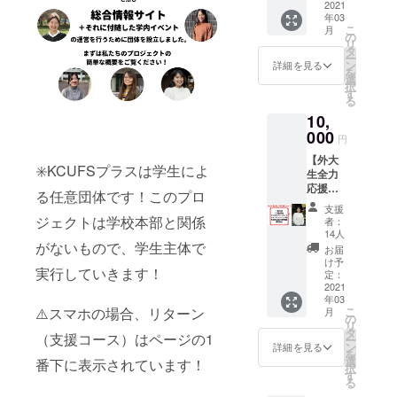
②活動
2021
年03
報告 ③
こ
月
スポン
の
リ
サーと
タ
ー
してサ
ン
詳細を見る
を
イトに
選
択
お名前
す
る
掲載
10,
（希望
者）
000
円
【⚠支
【外大
援時、
✳️KCUFSプラスは学生によ
生全力
必ず備
応援
考欄に
る任意団体です！このプロ
コー
ご希望
支援
ス】 内
のお名
ジェクトは学校本部と関係
者：
容▼ ①
前をご
14人
お礼状
がないもので、学生主体で
記入く
お届
（画像
ださ
け予
実行していきます！
形式）
い。希
定：
②活動
2021
望され
年03
報告 ③
ない場
こ
⚠️スマホの場合、リターン
月
サイト
合は
の
リ
内とイ
「希望
タ
（支援コース）はページの1
ー
ベント
しな
ン
詳細を見る
を
時の資
い」と
選
番下に表示されています！
択
料にス
ご記入
す
る
ポン
くださ