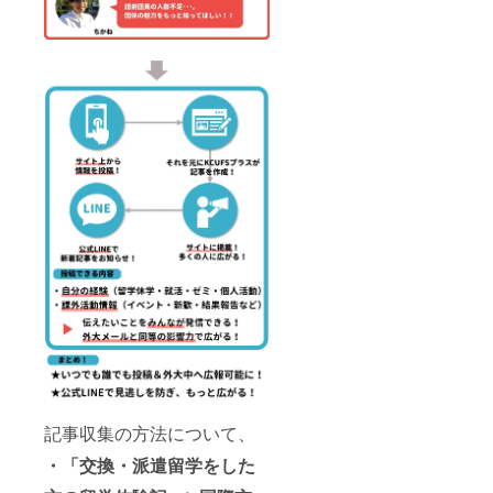
（JPEG
「KCUF
広告を
2021年
/PNG推
S＋と
タップ
3月9日
奨） ・
は？」
するこ
～2022
その
という
とでご
年3月8
他：
様なサ
指定の
日
→URL
イトに
ページ
（2022
を埋め
ついて
に飛ぶ
年3月9
込み可
紹介す
ように
日以降
能です
る記事
設定で
も掲載
ので、
内に掲
きま
を希望
広告を
載する
す。 →
される
タップ
予定で
同じ広
場合
するこ
す。 ※
告をサ
は、再
とでご
当団体
イト内
度お申
指定の
主催の
２か所
込みを
ページ
イベン
に配
お願い
に飛ぶ
ト時の
置、も
いたし
ように
資料と
しくは
ま
設定で
は、オ
別々の
す。）
きま
フライ
広告を
注意：
す。 ・
ン時は
配置で
※必ず備
注意事
紙媒体
もどち
考欄に
項： ２
もしく
らでも
ご希望
名様以
はパ
構いま
のお名
記事収集の方法について、
上のご
ワーポ
せん。
前をご
支援が
イント
・注意
記入く
・「交換・派遣留学をした
あった
のスラ
事項：
ださ
場合
イド、
２名様
い。希