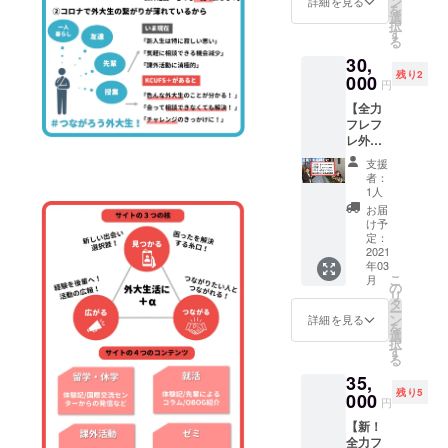
ン
イズ縦
詳細を見る
す。 ※
を
ページ
ださ
選
横比5:6
サイト
択
以外の
い。希
す
の広告
内にお
る
全ペー
望され
を掲載
名前を
30,
ジの３
ない場
しま
掲載す
残り2
万円の
000
合は
す。 ・
る場所
円
広告の
「希望
URLを
は、
【全力
下に広
しな
埋め込
「KCUF
フレフ
告を表
い」と
み可能
S＋と
レ外大
示 ③サ
ご記入
ですの
は？」
生コー
イト内
くださ
で、広
という
支援
ス】 内
及びイ
い。ま
告を
者：
様なサ
容▼ ①
ベント
た、ロ
1人
タップ
イトに
サイト
時の資
ゴ画像
するこ
お届
ついて
トップ
料にス
など画
け予
とで任
紹介す
ページ
ポン
定：
像での
意の
る記事
検索窓
2021
サーと
お名前
ページ
内に掲
年03
下に広
してお
掲載も
に飛ぶ
載する
こ
月
告を表
名前掲
の
可能で
ように
予定で
リ
示 ②
載 ※先
タ
す。そ
設定で
す。 ※
ー
トップ
着3名
ン
ちらを
詳細を見る
きま
当団体
を
ページ
様
選
希望さ
す。 ・
主催の
択
以外の
※3/9か
す
れる場
２名様
イベン
る
全ペー
ら1年間
合は備
以上の
ト時の
35,
ジに広
【⚠支
考欄に
ご支援
資料と
残り5
告を表
000
援時、
「画
があっ
円
は、オ
示 ③サ
必ず備
像」と
た場合
フライ
【新！
イト内
考欄に
ご記入
は、２
ン時は
全力フ
及びイ
ご希望
くださ