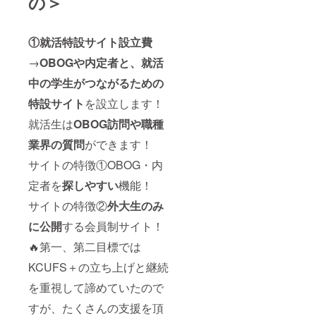
の＞
①就活特設サイト設立費
→
OBOGや内定者と、就活
中の学生がつながるための
特設サイト
を設立します！
就活生は
OBOG訪問や職種
業界の質問
ができます！
サイトの特徴①OBOG・内
定者を
探しやすい
機能！
サイトの特徴②
外大生のみ
に公開
する会員制サイト！
🔥第一、第二目標では
KCUFS＋の立ち上げと継続
を重視して諦めていたので
すが、たくさんの支援を頂