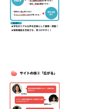
を希望
に飛ぶ
（携帯
込み可
される
ように
では
能です
場合
設定で
ページ
ので、
は、再
きま
下部
広告を
度お申
す。 ・
分、パ
タップ
込みを
ご希望
ソコン
するこ
お願い
の方は
では右
とでご
いたし
スポン
側） ・
指定の
ま
サーと
デー
ページ
す。）
してお
タ： 画
に飛ぶ
・サイ
名前を
像は基
ように
ズ： 縦
KCUFS
本的に
設定で
横比2:5
+サイト
支援者
きま
・掲載
内およ
様に作
す。 ・
場所：
び、イ
成をお
注意事
各記事
ベント
願いい
項： 1
ページ
時の資
たしま
つずつ
トップ
料に掲
す。
ランダ
・デー
載させ
（JPEG
ムに広
タ： 画
ていた
/PNG推
告が表
像は基
だきま
奨） ・
示され
本的に
す。 ※
その
ます。
支援者
サイト
他：
詳細②
様に作
内にお
→URL
お名前
成をお
名前を
を埋め
掲載に
願いい
掲載す
込み可
ついて
たしま
る場所
能です
▼ 期
す。
は、
ので、
間：