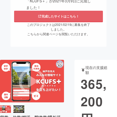
「KCUFS＋」が2021年3月9日に完成し
ました！
まちづくり・地域活性化
完成したサイトはこちら！
このプロジェクトは2021/02/19に募集を終了
CAMPFIRE for Social Good
CAMPFIRE Creation
しました。
CAMPFIREふるさと納税
machi-ya
コミュニティ
こちらから関連ページを閲覧いただけます。
現在の支援総
額
365,
200