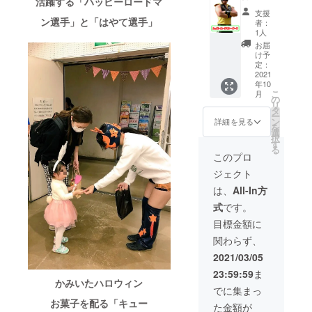
活躍する「ハッピーロードマ
しいマ
大会を
リーグ
板橋の
たメー
チ×１試
ケッ
チュー
マン・
支援
スク並
イメー
(トーナ
いっぴ
ルアド
合 合
ト・
ム(ハッ
ダーク
ン選手」と「はやて選手」
者：
びにコ
ジした
メント)
んに選
レスに
計３試
HP・
ピー
選手を
1人
ス
デザイ
大会を
ばれた
後日ご
合 ・選
SNSへ
ロード
応援！
お届
チュー
ンを予
イメー
黒糖か
連絡し
手１０
の掲出
マン)】
【メッ
け予
ムが出
定して
ジした
りん
ます。
名(選手
＋大会
◇メッ
セージ
定：
来上
います
デザイ
糖、三
◇非売
の人選
でのお
セージ
カード
2021
年10
がって
◇"板橋
ンを予
温糖の
品Tシャ
は弊社
名前読
カード
＋非売
こ
月
からの
のいっ
定して
自然な
ツ ご希
にて行
み上げ
ハッ
品Tシャ
の
リ
お届け
ぴ
います
甘みと
望のサ
いま
＋リン
ピー
ツ＋"お
タ
ー
になり
ん"「中
◇"板橋
コクの
イズを
す)、レ
グ上で
ロード
茶の大
ン
詳細を見る
を
ます ・
野製菓
のいっ
ある白
お選び
フリー
の選手
マン選
山
選
択
お届け
のかり
ぴ
かりん
くださ
１名、
全員と
手から
園"「ほ
す
る
までに
んと
ん"「中
糖、香
い タッ
リング
の記念
メッ
うじ茶
このプロ
時間が
う」3種
野製菓
ばしい
グリー
アナウ
撮影】
セージ
ジェ
ジェクト
かかる
詰め合
のかり
ピー
グ(トー
ンサー
いたば
カード
ラー
場合が
わせ
んと
ナッツ
ナメン
１名、
しプロ
をお届
ト」5個
は、
All-In方
ありま
セット
う」3種
をふん
ト)大会
リング
レス大
けしま
セット
式
です。
す ※マ
板橋の
詰め合
だんに
をイ
一式、
会の冠
す ◇非
＋試合
スク＆
いっぴ
わせ
使用し
メージ
音響機
スポン
売品T
使用済
目標金額に
コス
んに選
セット
た甘さ
したデ
材 ・交
サーに
シャツ
みマス
関わらず、
チュー
ばれた
板橋の
控えめ
ザイン
通費、
なって
ご希望
ク＆コ
ムに関
黒糖か
いっぴ
のピー
を予定
運搬費
いただ
のサイ
ス
2021/03/05
しまし
りん
んに選
ナッツ
してい
込み(東
きま
ズをお
チュー
23:59:59
ま
て 意匠
糖、三
ばれた
かりん
ます
京23区
す。
選びく
ム(ハッ
かみいたハロウィン
につい
温糖の
黒糖か
糖の
◇"板橋
内の場
◇1大会
ださい
ピー
でに集まっ
てはい
自然な
りん
入った
のいっ
合) 選手
分鉄柱
タッグ
ロード
お菓子を配る「キュー
た金額が
たばし
甘みと
糖、三
かりん
ぴ
控室を
広告4本
リーグ
マン・