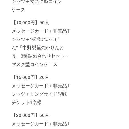
シャツ＋マスク型コイン
かりん
しまし
糖、三
て 意匠
ケース
温糖の
につい
自然な
てはい
甘みと
たばし
【10,000円】90人
コクの
プロレ
メッセージカード＋非売品T
ある白
スリン
かりん
グ(株)に
シャツ＋"板橋のいっぴ
糖、香
著作権
ばしい
が帰属
ん"「中野製菓のかりんと
ピー
しま
ナッツ
す。営
う」3種詰め合わせセット＋
をふん
利や販
だんに
売に用
マスク型コインケース
使用し
いない
た甘さ
でくだ
【15,000円】20人
控えめ
さい。
のピー
メッセージカード＋非売品T
ナッツ
かりん
シャツ＋リングサイド観戦
糖の
入った
チケット1名様
かりん
糖、3種
類の詰
【20,000円】50人
合せ10
メッセージカード＋非売品T
セット
分 ◇ポ