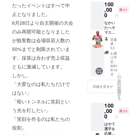
糖、三
100
ん ・
んどら
クドふ
だったイベントはすべて中
5/5(水)
温糖の
ハッ
焼き」
,00
などん
の4日間
自然な
残り1
ピー
10個
止となりました。
・中里
0
開催さ
甘みと
円
ロード
セット
哲也 ・
れる大
コクの
6月28日より自主開催の大会
マン ・
＋ピカ
なかい
ウルフ
会の中
ある白
なかい
ちゃん
たへそ
智也 ◇
からご
かりん
のみ再開可能となりました
たへそ
エコ
マスク
非売品T
希望日
糖、香
マスク
バッグ1
選手を
シャツ
のリン
ばしい
が観客数は会場収容人数の
支援
・いた
個＋試
応援！
ご希望
グサイ
ピー
者：
ばし不
合使用
【メッ
のサイ
ド席観
0人
50%までと制限されていま
ナッツ
動ッ
済みマ
セージ
ズをお
戦チ
をふん
お届
ピー ・
スク＆
カード
す。採算は合わず売上収益
選びく
ケット
け予
だんに
トキワ
コス
＋非売
ださい
定：
を1名様
使用し
ともに激減しています。
ダイ
チュー
品Tシャ
2021
タッグ
分ご用
た甘さ
年10
オー ・
ム(グ
ツ＋"板
リーグ
意しま
控えめ
こ
しかし、
月
キュー
レー
橋の
(トーナ
の
す。備
のピー
リ
ティー
ト・ピ
いっぴ
メント)
タ
考欄に
ナッツ
「大変なのは私たちだけで
ー
・ピカ
カちゃ
ん"「安
大会を
ン
ご希望
詳細を見る
かりん
を
ちゃん
ん)】 ◇
藤製菓
イメー
選
日を第1
はない」
糖の
択
・マス
メッ
のせん
ジした
す
希望～
入った
る
クドふ
セージ
べい」
デザイ
「暗いトンネルに笑顔とい
第4希望
かりん
100
などん
カード
炭火焼
ンを予
までご
糖、3種
う光を灯したい」
・中里
グレー
せんべ
,00
定して
記入く
類の詰
残り2
哲也 ・
ト・ピ
い特選
います
0
ださ
合せで
円
「笑顔を作るのは私たちの
ウルフ
カちゃ
堅焼16
◇はや
い。 ※1
す。 ◇
智也 ◇
ん選手
枚・特
はやて
て応援
大会に
マスク
役割」
非売品T
から
海苔4枚
選手を
用マス
つき4名
型コイ
シャツ2
メッ
セット
応援！
ク メキ
様まで