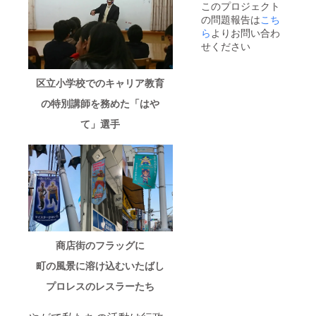
このプロジェクト
た甘さ
行は弊
なられ
ラート
大会を
の問題報告は
こち
控えめ
社にて
た大会
をお届
イメー
のピー
行いま
のコー
けしま
ジした
ら
よりお問い合わ
ナッツ
す ※お
ナー
す。 ※
デザイ
せください
かりん
届け予
マット
発送に
ンを予
糖の
定は大
に広告
つきま
定して
入った
会開催
を4本掲
しては
います
区立小学校でのキャリア教育
かりん
日とな
示しま
他のリ
◇"お茶
糖、3種
ります
す デザ
ターン
の大山
の特別講師を務めた「はや
類の詰
大会開
イン作
商品と
園"「ほ
合せで
催日は
成等は
は別送
うじ茶
て」選手
す。
主催者
頂いた
となり
ジェ
様と相
メール
ます ◇
ラー
談の上
アドレ
試合使
ト」5個
決定さ
スに後
用済み
セット
せてい
日ご連
マスク
ハッ
ただき
絡しま
＆コス
ピー
ます
す ◇1
チュー
ロード
大会分
ム ハッ
大山商
のぼり
ピー
店街の
広告4本
ロード
お茶屋
商店街のフラッグに
掲示 冠
マン選
さん
スポン
手が試
「大山
町の風景に溶け込むいたばし
サーに
合で使
園」で
なられ
用した
大人気
プロレスのレスラーたち
た大会
マスク
のほう
の会場
＆コス
じ茶
にのぼ
チュー
ジェ