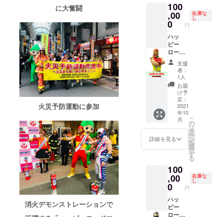
100
ありま
かかる
コス
戦チ
からご
シャツ
す ◇指
観戦フ
席観戦
に大奮闘
す ※マ
場合が
チュー
ケット1
希望日
ご希望
定席ペ
リー)の
チケッ
,00
在庫な
し
スク＆
ありま
ムお届
名様 5
のリン
のサイ
ア観戦
主催者
ト10名
0
円
コス
す ※マ
けにつ
月4日開
グサイ
ズをお
チケッ
になっ
様＋は
チュー
スク＆
いて必
催予定
ド席観
選びく
ト1組×4
ていた
やて応
ハッ
ムに関
コス
ずお読
のタッ
戦チ
ださい
大会分
だきま
援用マ
ピー
しまし
チュー
みくだ
グリー
ケット
タッグ
2021年
す。 大
スク10
ロード
て 意匠
ムに関
さい ・
グ最終
を2名様
リーグ
5月GW
会名に
枚＋非
マン選
支援
につい
しまし
試合で
戦のリ
分ご用
(トーナ
に4日間
「〇〇
売品T
手を応
者：
てはい
て 意匠
使用し
ングサ
意しま
メント)
開催さ
〇(主催
シャツ
援！
1人
たばし
につい
たマス
イド席
す。備
大会を
れるい
者様の
10枚
【メッ
お届
プロレ
てはい
ク並び
観戦チ
考欄に
イメー
たばし
個人名
＋"板橋
セージ
け予
スリン
たばし
にコス
ケット
ご希望
ジした
プロレ
または
のいっ
カード
定：
火災予防運動に参加
グ(株)に
プロレ
チュー
を1名様
日を第1
デザイ
ス板橋
企業名
ぴ
＋非売
2021
年10
著作権
スリン
ムです
分ご用
希望～
ンを予
グリー
事業名
ん"「中
品Tシャ
こ
月
が帰属
グ(株)に
ので基
意しま
第4希望
定して
ンホー
など)プ
野製菓
ツ＋"お
の
リ
しま
著作権
本的に
す。 ◇
までご
います
ル大会4
レゼン
のかり
茶の大
タ
ー
す。営
が帰属
ボロボ
非売品T
記入く
◇"板橋
大会の
ツ」の
んと
山
ン
詳細を見る
を
利や販
しま
ロです
シャツ
ださ
のいっ
指定席
冠付き+
う」3種
園"「抹
選
択
売に用
す。営
・リン
ご希望
い。 ◇
ぴ
ペア観
3試合
詰め合
茶ジェ
す
る
いない
利や販
グ
のサイ
非売品T
ん"「中
戦チ
パック
わせ
ラー
100
でくだ
売に用
シュー
ズをお
シャツ
野製菓
ケット
・シン
セット
ト」5個
さい。
いない
ズは含
選びく
ご希望
のかり
をご用
グル
10セッ
セット
,00
在庫な
し
でくだ
みませ
ださい
のサイ
んと
意しま
マッチ×
ト＋ポ
＋試合
0
円
さい。
ん ・試
タッグ
ズをお
う」3種
す ご希
２試
ス
使用済
合で使
リーグ
選びく
詰め合
望日の
合、６
ター・
みマス
ハッ
消火デモンストレーションで
用する
(トーナ
ださい
わせ
確認等
人タッ
チラ
ク＆コ
ピー
ため新
メント)
タッグ
セット
は頂い
グマッ
シ・チ
ス
ロード