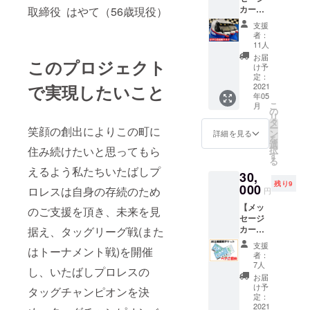
なかい
メント)
カード
取締役 はやて（56歳現役）
るこ ・
たへそ
大会を
＋非売
グレー
マスク
イメー
支援
品Tシャ
ト・ピ
・いた
ジした
者：
ツ＋は
カちゃ
ばし不
11人
デザイ
やて応
ん ・
動ッ
ンを予
お届
このプロジェクト
援用マ
ハッ
ピー ・
け予
定して
スク＋
ピー
定：
トキワ
います
で実現したいこと
はやて
2021
ロード
ダイ
◇マス
年05
DVD2作
マン ・
オー ・
ク型コ
こ
月
品＋"板
なかい
の
キュー
イン
リ
橋の
たへそ
タ
ティー
ケース
ー
笑顔の創出によりこの町に
いっぴ
マスク
ン
・ピカ
詳細を見る
メキシ
を
ん"「中
・いた
選
ちゃん
コ製マ
住み続けたいと思ってもら
択
野製菓
ばし不
す
・マス
スク型
る
のかり
動ッ
クドふ
コイン
えるよう私たちいたばしプ
30,
んと
ピー ・
などん
ケース
残り9
う」3種
000
トキワ
・中里
ロレスは自身の存続のため
です 以
円
詰め合
ダイ
哲也 ・
下の選
【メッ
わせ
のご支援を頂き、未来を見
オー ・
ウルフ
手から
セージ
セッ
キュー
智也 ◇
ランダ
カード
据え、タッグリーグ戦(また
ト】 ◇
ティー
非売品T
ムにお
＋非売
メッ
・ピカ
シャツ
届けし
支援
はトーナメント戦)を開催
品Tシャ
セージ
ちゃん
ご希望
者：
ます ・
ツ2枚
カード
・マス
7人
のサイ
はやて
し、いたばしプロレスの
＋"板橋
以下の
クドふ
ズをお
お届
・こま
のいっ
選手か
などん
け予
選びく
タッグチャンピオンを決
ち ・メ
ぴ
らラン
定：
・中里
ださい
キシカ
ん"「中
2021
ダムに
哲也 ・