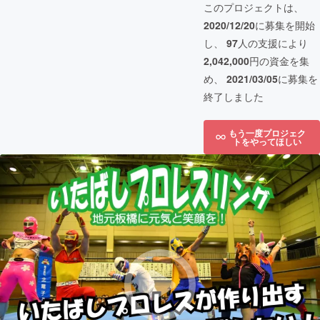
このプロジェクトは、
2020/12/20
に募集を開始
し、
97
人の支援により
2,042,000
円の資金を集
め、
2021/03/05
に募集を
終了しました
もう一度プロジェク
トをやってほしい