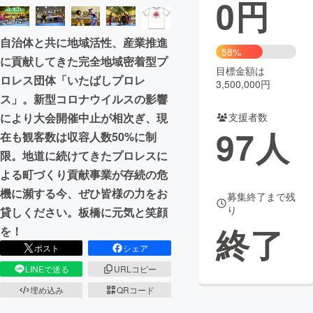
0
円
まちづくり・地域活性化
自治体と共に地域活性、産業推進
58%
に貢献してきた完全地域密着型プ
CAMPFIRE for Social Good
CAMPFIRE Creation
目標金額は
ロレス団体「いたばしプロレ
3,500,000円
CAMPFIREふるさと納税
machi-ya
コミュニティ
ス」。新型コロナウイルスの影響
支援者数
により大会開催中止が相次ぎ、現
97
人
在も観客数は収容人数50%に制
限。地道に続けてきたプロレスに
よる町づくり貢献事業が存続の危
機に瀕する今、ぜひ皆様の力をお
募集終了まで残
り
貸しください。板橋に元気と笑顔
終了
を！
ポスト
シェア
LINEで送る
URLコピー
埋め込み
QRコード