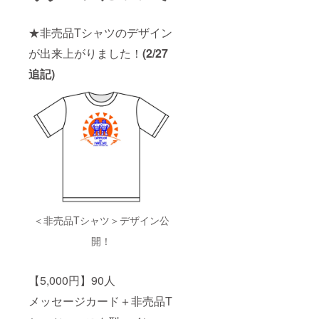
ンを予
につい
みませ
定して
てはい
ん ・試
います
たばし
合で使
★非売品Tシャツのデザイン
備考欄
プロレ
用する
が出来上がりました！
(2/27
に人数
スリン
ため新
分のご
グ(株)に
しいマ
追記)
希望の
著作権
スク並
サイズ
が帰属
びにコ
をご記
しま
ス
入くだ
す。営
チュー
さい
利や販
ムが出
◇"板橋
売に用
来上
のいっ
いない
がって
ぴ
でくだ
からの
ん"「中
さい。
お届け
野製菓
になり
のかり
ます ・
んと
お届け
う」3種
までに
＜非売品Tシャツ＞デザイン公
詰め合
時間が
わせ
かかる
開！
セット
場合が
10セッ
ありま
ト 板橋
す ※マ
【5,000円】90人
のいっ
スク＆
ぴんに
コス
メッセージカード＋非売品T
選ばれ
チュー
た黒糖
ムに関