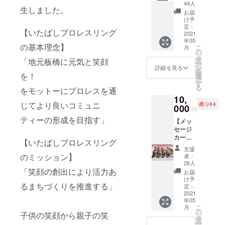
ツ＋マ
44人
生しました。
スク型
お届
コイン
け予
ケー
定：
【いたばしプロレスリング
ス】 ◇
2021
年05
メッ
の基本理念】
こ
月
セージ
の
リ
カード
タ
「地元板橋に元気と笑顔
ー
以下の
ン
詳細を見る
を
選手か
を！
選
択
らラン
す
る
をモットーにプロレスを通
ダムに
10,
お届け
じてより良いコミュニ
残り64
します
000
円
・はや
ティーの形成を目指す」
【メッ
て ・ま
セージ
るこ ・
カード
グレー
【いたばしプロレスリング
＋非売
ト・ピ
支援
品Tシャ
カちゃ
のミッション】
者：
ツ＋"板
ん ・
26人
橋の
ハッ
「笑顔の創出により活力あ
お届
いっぴ
ピー
け予
るまちづくりを推進する」
ん"「中
ロード
定：
野製菓
2021
マン ・
年05
のかり
なかい
こ
月
んと
たへそ
の
子供の笑顔から親子の笑
リ
う」3種
マスク
タ
ー