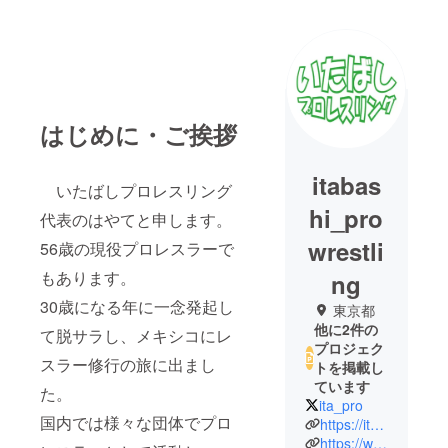
はじめに・ご挨拶
itabas
いたばしプロレスリング
hi_pro
代表のはやてと申します。
wrestli
56歳の現役プロレスラーで
もあります。
ng
30歳になる年に一念発起し
東京都
他に2件の
て脱サラし、メキシコにレ
プロジェク
スラー修行の旅に出まし
トを掲載し
ています
た。
ita_pro
国内では様々な団体でプロ
https://itabashi-prowrestling.jimdofree.com/
https://www.youtube.com/channel/UCmcOgCWqS1baRJtmlM5MrCA/