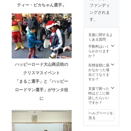
プロレ
コクの
温糖の
糖、3種
ん"「中
ご用意
掲示 冠
(トーナ
ダー
ティー・ピカちゃん選手」
ファンディ
スリン
ある白
自然な
類の詰
野製菓
くださ
スポン
メント)
ク)】 ◇
ングされま
グ(株)に
かりん
甘みと
合せで
のかり
い。会
サーに
大会を
メッ
著作権
糖、香
コクの
す。
んと
場費(照
なられ
イメー
セージ
す。
が帰属
ばしい
ある白
う」3種
明費等
た大会
ジした
カード
しま
ピー
かりん
詰め合
付帯す
のリン
デザイ
ハッ
す。営
ナッツ
糖、香
わせ
る費用)
グ鉄柱
ンを予
ピー
支援に関するよ
利や販
をふん
ばしい
セット
は別途
に広告
定して
ロード
くある質問
売に用
だんに
ピー
板橋の
お支払
を4本掲
います
マン・
いない
使用し
ナッツ
いっぴ
いくだ
示しま
◇"お茶
ダーク
手数料はいく
でくだ
た甘さ
をふん
んに選
さい。
す デザ
の大山
選手か
らかかります
さい。
控えめ
だんに
ばれた
東京23
イン作
園"「抹
らメッ
か？
のピー
使用し
黒糖か
区以外
成等は
茶ジェ
セージ
ハッピーロード大山商店街の
ナッツ
た甘さ
りん
は別途
頂いた
ラー
カード
目標金額に届
かりん
控えめ
糖、三
交通
メール
ト」5個
をお届
かなかった場
クリスマスイベント
糖の
のピー
温糖の
費、宿
アドレ
セット
けしま
合どうなりま
入った
ナッツ
自然な
泊費、
スに後
ハッ
す ◇非
すか？
「まるこ選手」と「ハッピー
かりん
かりん
甘みと
運搬費
日ご連
ピー
売品T
糖、3種
糖の
コクの
を実費
絡しま
ロード
シャツ
支援で困った
ロードマン選手」がサンタ役
類の詰
入った
ある白
で頂戴
す ◇1
大山商
ご希望
時はどこに相
合せで
かりん
かりん
します
大会分
店街の
のサイ
談したらいい
に
す。
糖、3種
糖、香
※出場選
コー
お茶屋
ズをお
ですか？
類の詰
ばしい
手並び
ナー
さん
選びく
合せで
ピー
に対戦
マット
「大山
ださい
ヘルプページを
す。
ナッツ
カード
広告4本
園」で
タッグ
見る
をふん
の決
掲示 冠
大人気
リーグ
だんに
定、大
スポン
の抹茶
(トーナ
使用し
会の進
サーに
ジェ
メント)