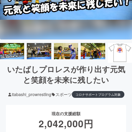
いたばしプロレスが作り出す元気
と笑顔を未来に残したい
itabashi_prowrestling
スポーツ
コロナサポートプログラム対象
現在の支援総額
2,042,000
円