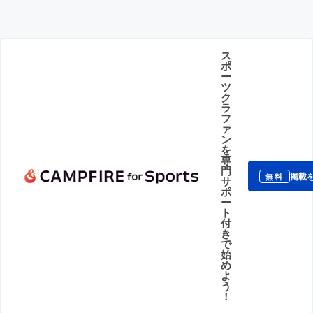
ス
ポ
ー
ツ
ク
ラ
フ
ァ
ン
を
専
門
掲載
無料
サ
ポ
ー
ト
付
き
で
始
め
よ
う
！