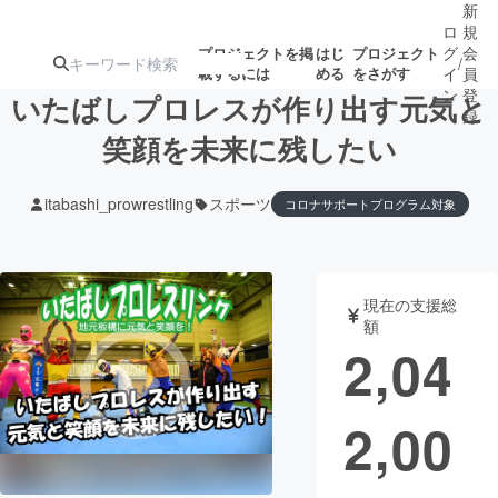
新
ロ
規
グ
会
プロジェクトを掲
はじ
プロジェクト
/
載するには
める
をさがす
イ
員
ン
登
いたばしプロレスが作り出す元気と
録
笑顔を未来に残したい
人気のプロ
注目のリ
注目の新着プロ
募集終了が近いプ
もうすぐ公開
itabashi_prowrestling
スポーツ
コロナサポートプログラム対象
ジェクト
ターン
ジェクト
ロジェクト
されます
アート・写真
音楽
現在の支援総
額
2,04
テクノロジー・ガジェット
ゲーム・サ
映像・映画
書籍・雑誌
2,00
ビジネス・起業
チャレンジ