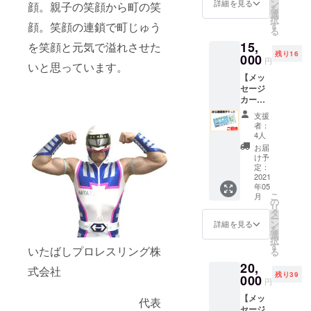
詰め合
・いた
ン
詳細を見る
顔。親子の笑顔から町の笑
を
わせ
ばし不
選
択
セット
動ッ
す
顔。笑顔の連鎖で町じゅう
る
＋マス
ピー ・
15,
ク型コ
を笑顔と元気で溢れさせた
トキワ
残り16
イン
000
ダイ
円
いと思っています。
ケー
オー ・
【メッ
ス】 ◇
キュー
セージ
メッ
ティー
カード
セージ
・ピカ
＋非売
カード
ちゃん
支援
品Tシャ
以下の
・マス
者：
ツ＋リ
選手か
クドふ
4人
ングサ
らラン
などん
お届
イド席
ダムに
・中里
け予
観戦チ
お届け
定：
哲也 ・
ケット1
2021
します
ウルフ
年05
名様】
・はや
智也 ◇
こ
月
◇メッ
て ・ま
の
非売品T
リ
セージ
るこ ・
タ
シャツ
ー
カード
グレー
ン
ご希望
詳細を見る
を
以下の
ト・ピ
選
のサイ
択
選手か
カちゃ
す
ズをお
いたばしプロレスリング株
る
らラン
ん ・
選びく
20,
ダムに
ハッ
ださい
式会社
残り39
お届け
000
ピー
タッグ
円
します
ロード
リーグ
【メッ
・はや
代表
マン ・
(トーナ
セージ
て ・ま