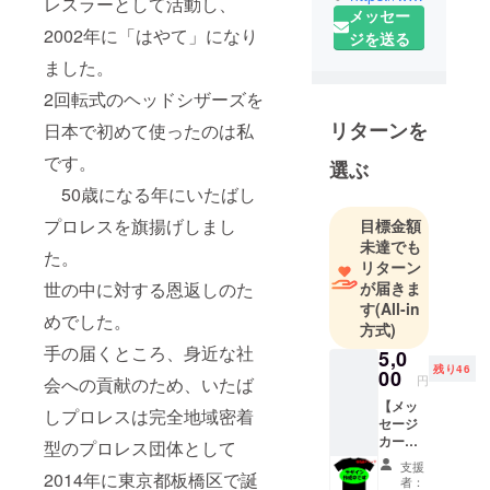
レスラーとして活動し、
メッセー
2002年に「はやて」になり
ジを送る
ました。
2回転式のヘッドシザーズを
リターンを
日本で初めて使ったのは私
です。
選ぶ
50歳になる年にいたばし
プロレスを旗揚げしまし
目標金額
未達でも
た。
リターン
が届きま
世の中に対する恩返しのた
す
(All-in
めでした。
方式)
手の届くところ、身近な社
5,0
残り46
00
円
会への貢献のため、いたば
【メッ
しプロレスは完全地域密着
セージ
カード
型のプロレス団体として
＋非売
支援
品Tシャ
2014年に東京都板橋区で誕
者：