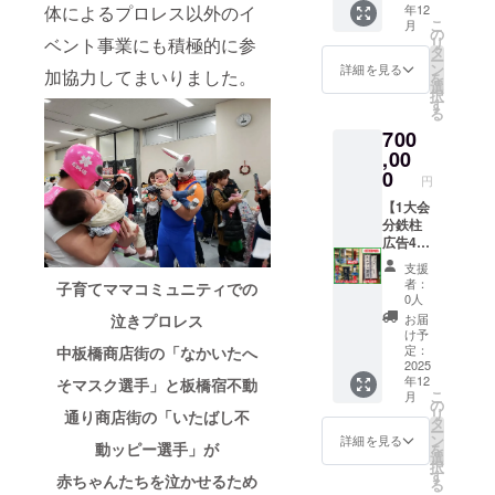
体によるプロレス以外のイ
年12
ボロボ
ので基
た甘さ
タッグ
のお名
ます ◇
2021年
でのご
こ
月
ロです
本的に
控えめ
チャン
前をご
指定席
5月GW
紹介＋
の
ベント事業にも積極的に参
リ
・リン
ボロボ
のピー
ピオン
記入く
ペア観
に4日間
出場選
タ
ー
グ
ロです
ナッツ
とのリ
ださい
戦チ
開催さ
手全員
ン
詳細を見る
加協力してまいりました。
を
シュー
・リン
かりん
ング上
＜いた
ケット1
れるい
とリン
選
択
ズは含
グ
糖の
での写
ばしプ
組×4大
たばし
グ上で
す
る
みませ
シュー
入った
真撮影
ロレス
会分
プロレ
写真撮
700
ん ・試
ズは含
かりん
チャン
からの
5/2(日)
ス板橋
影＋非
合で使
みませ
糖、3種
ピオン
お願い
～
グリー
売品T
,00
用する
ん ・試
類の詰
ベルト
＞ ご希
5/5(水)
ンホー
シャツ
0
円
ため新
合で使
合せで
を着用
望のお
の4日間
ル大会4
＋"板橋
しいマ
用する
す。 ◇
して、
名前は
開催さ
大会の
のいっ
【1大会
スク並
ため新
試合使
タッグ
実名で
れるい
リング
ぴ
分鉄柱
びにコ
しいマ
用済み
チャン
お願い
たばし
内コー
ん"「中
広告4本
ス
スク並
マスク
ピオン
します
プロレ
ナー
野製菓
掲示＋1
支援
チュー
びにコ
＆コス
とリン
◇リン
ス板橋
マット
のかり
大会分
者：
子育てママコミュニティでの
ムが出
ス
チュー
グ上で
グサイ
グリー
に広告
んと
コー
0人
来上
チュー
ム はや
写真撮
ド席ペ
ンホー
を掲示
う」3種
ナー
お届
泣きプロレス
がって
ムが出
て選手
影をす
ア観戦
ル大会4
します
詰め合
マット
け予
からの
来上
が試合
ること
チケッ
大会の
デザイ
わせ
広告4本
定：
中板橋商店街の「なかいたへ
お届け
がって
で使用
ができ
ト1組
指定席
ン作成
セッ
掲示＋1
2025
年12
になり
からの
したマ
ます。
5/2(日)
ペア観
等は頂
ト】 い
大会分
そマスク選手」と板橋宿不動
こ
月
ます ・
お届け
スク＆
◇タッ
～
戦チ
いた
たばし
のぼり
の
リ
通り商店街の「いたばし不
お届け
になり
コス
グリー
5/5(水)
ケット
メール
プロレ
広告4本
タ
ー
までに
ます ・
チュー
グ最終
の4日間
をご用
アドレ
スミニ
掲示＋1
ン
詳細を見る
動ッピー選手」が
を
時間が
お届け
ムをご
戦リン
開催さ
意しま
スに後
大会(3
大会分
選
択
かかる
までに
提供し
グサイ
れる大
す。 ◇
日ご連
試合
リング
す
赤ちゃんたちを泣かせるため
る
場合が
時間が
ます。
ド席観
会の中
非売品T
絡しま
パック
サイド