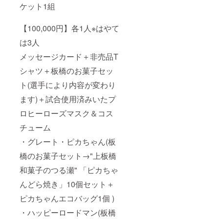
ケット1組
との記
念撮影
冠スポ
【100,000円】各1人※はやて
ンサー
になら
は3人
れた大
会での
メッセージカード＋非売品T
リング
上での
シャツ＋板橋のお菓子セッ
選手全
員との
ト(選手により内容が変わり
記念撮
ます)＋試合使用済みいたプ
影
ロヒーローズマスク＆コス
チューム
・グレート・ピカちゃん(板
橋のお菓子セット→"上板橋
和菓子のつる瀬" 「ピカちゃ
んどら焼き」10個セット＋
ピカちゃんエコバッグ1個 )
・ハッピーロードマン(板橋