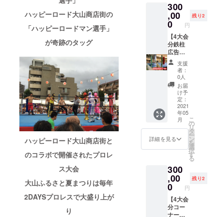
選手」
300
糖、3種
場合が
から営
◇はや
わせ
のかり
自然な
類の詰
ありま
業して
てDVD2
セッ
んと
,00
ハッピーロード大山商店街の
甘みと
残り2
合せで
す ◇ピ
いる炭
作品
ト】 ◇
う」3種
コクの
0
円
「ハッピーロードマン選手」
す。 ◇
カちゃ
火焼独
「ル
チャン
詰め合
ある白
リング
んエコ
特の風
チャ
ピオン
わせ
【4大会
かりん
が奇跡のタッグ
サイド
バッグ1
味が自
ドール
ベルト
セッ
分鉄柱
糖、香
席ペア
個 上板
慢の炭
はや
へのお
ト】 ◇
広告掲
ばしい
観戦チ
橋北口
火焼煎
て」
名前印
試合に
示＋4大
ピー
支援
ケット1
商店街
餅の専
「アン
刷 2021
お名前
会分指
ナッツ
者：
組
のキャ
門店
ソロ
年5月
掲載プ
定席ペ
をふん
0人
5/2(日)
ラク
「安藤
ジー」
GWに4
ラン ・
ア観戦
だんに
お届
～
ター"ピ
製菓」
※DVDの
日間開
弊社が
チケッ
使用し
け予
5/5(水)
カちゃ
の炭火
著作権
催する
指定す
ト1組＋
た甘さ
定：
の4日間
ん"の折
焼せん
はいた
タッグ
る試合
非売品T
2021
控えめ
年05
開催さ
り畳め
べい特
ばしプ
リーグ
にて
シャツ
のピー
こ
月
れる大
るエコ
選堅焼
ロレス
のチャ
「本日
＋"板橋
ナッツ
の
リ
会の中
バッグ
16枚・
リング
ンピオ
のメイ
のいっ
かりん
タ
ー
からご
をお届
特海苔4
(株)に帰
ンベル
ンイベ
ぴ
糖の
ン
詳細を見る
ハッピーロード大山商店街と
を
希望日
けしま
枚セッ
属しま
トの横
ント！
ん"「中
入った
選
択
のリン
す ◇試
トをお
す。営
部分に
〇〇様
野製菓
かりん
のコラボで開催されたプロレ
す
る
グサイ
合使用
届けし
利や販
お名前
プレゼ
のかり
糖、3種
300
ス大会
ド席観
済みマ
ます。
売に用
を印刷
ンス！
んと
類の詰
戦チ
スク＆
◇試合
いない
しま
時間無
う」3種
,00
合せで
残り2
大山ふるさと夏まつりは毎年
ケット
コス
使用済
でくだ
す。 ※
制限1本
詰め合
す。
0
円
を2名様
チュー
みマス
さい。
備考欄
勝
わせ
2DAYSプロレスで大盛り上が
分ご用
ム グ
ク＆コ
◇"板橋
にご希
負・・
セッ
【4大会
意しま
レー
ス
のいっ
望の個
・」と
ト】
分コー
り
す。備
ト・ピ
チュー
ぴ
人名ま
リング
◇4大会
ナー