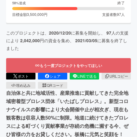
終了
58
%達成
目標金額
3,500,000
円
支援者数
97
人
このプロジェクトは、
2020/12/20
に募集を開始し、
97
人の支援
により
2,042,000
円の資金を集め、
2021/03/05
に募集を終了し
ました
もう一度プロジェクトをやってほしい
ポスト
シェア
LINEで送る
URLコピー
埋め込み
QRコード
自治体と共に地域活性、産業推進に貢献してきた完全地
域密着型プロレス団体「いたばしプロレス」。新型コロ
ナウイルスの影響により大会開催中止が相次ぎ、現在も
観客数は収容人数50%に制限。地道に続けてきたプロレ
スによる町づくり貢献事業が存続の危機に瀕する今、ぜ
ひ皆様の力をお貸しください。板橋に元気と笑顔を！