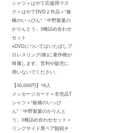
シャツ＋はやて応援用マス
ス
ター・
ク＋はやてDVD２作品＋"板
チラ
シ・チ
橋のいっぴん"「中野製菓の
ケッ
ト・
かりんとう」3種詰め合わせ
HP・
SNSへ
セット
の掲出
※DVDについてはいたばしプ
◇大会
でのお
ロレスリング(株)に著作権が
名前読
み上げ
帰属します。営利や販売に
冠スポ
ンサー
用いないでください。
になら
れた大
会での
【30,000円】16人
リング
メッセージカード＋非売品T
アナウ
ンサー
シャツ＋"板橋のいっぴ
による
お名前
ん"「中野製菓のかりんと
読み上
げ ◇リ
う」3種詰め合わせセット＋
ング上
での選
リングサイド席ペア観戦チ
手全員