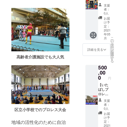
考欄に
カちゃ
ム なか
ん"「中
たは企
アナウ
分鉄柱
マット
支援
ご希望
ん選手
いたへ
野製菓
業名店
ンサー
広告1本
広告掲
者：
日を第1
が試合
そマス
のかり
舗名を
がコー
掲示
示＋4大
0人
希望～
で使用
ク選手
んと
印刷し
ルしま
2021年
会分指
お届
第4希望
したマ
が試合
う」3種
ます
す ・弊
5月GW
定席ペ
け予
までご
スク＆
で使用
詰め合
(ローマ
社が発
に4日間
ア観戦
定：
記入く
コス
したマ
わせ
字表記)
表する
開催さ
チケッ
2021
年05
ださ
チュー
スク＆
セット
＜いた
対戦
れるい
ト1組＋
こ
月
い。 ※1
ムをご
コス
板橋の
ばしプ
カード
たばし
非売品T
の
リ
大会に
提供し
チュー
いっぴ
ロレス
に「〇
プロレ
シャツ
タ
ー
つき4組
ます コ
ムをご
んに選
からの
〇様プ
ス板橋
＋"板橋
ン
詳細を見る
を
様まで
ス
提供し
ばれた
お願い
レゼン
グリー
のいっ
選
択
高齢者介護施設でも大人気
となり
チュー
ます コ
黒糖か
＞ 大切
ス」の
ンホー
ぴ
す
る
ます
ムお届
ス
りん
なチャ
文言が
ル大会4
ん"「中
500
けにつ
チュー
糖、三
ンピオ
入りま
大会の
野製菓
いて必
ムお届
温糖の
ンベル
す ※お
リング
のかり
,00
ずお読
けにつ
自然な
トで
名前を
鉄柱に
んと
0
円
みくだ
いて必
甘みと
す。本
載せる
広告を
う」3種
さい ・
ずお読
コクの
名、正
大会、
掲示し
詰め合
【いた
試合で
みくだ
ある白
式名称
試合は
ます デ
わせ
ばしプ
使用し
さい ・
かりん
でお願
弊社に
ザイン
セッ
ロレス
たマス
試合で
糖、香
いしま
て決め
作成等
ト】
ミニ大
支援
ク並び
使用し
ばしい
す。 ◇
させて
は頂い
◇4大会
会を主
者：
にコス
たマス
ピー
チャン
いただ
たメー
分コー
催する
0人
区立小学校でのプロレス大会
チュー
ク並び
ナッツ
ピオン
きます
ルアド
ナー
ことが
お届
ムです
にコス
をふん
ベルト
※必ず備
レスに
マット
できま
け予
ので基
チュー
だんに
を着用
考欄に
後日ご
広告1本
す＋リ
地域の活性化のために自治
定：
本的に
ムです
使用し
しての
ご希望
連絡し
掲示
ング上
2021