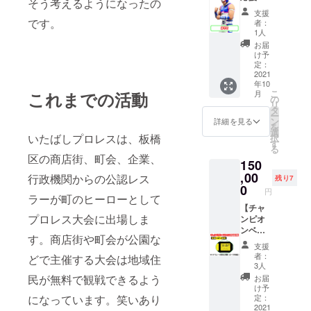
ンケー
そう考えるようになったの
枚 ご希
セージ
＋試合
【メッ
シコの
となり
ス メキ
支援
望のサ
カード
使用済
セージ
職人手
です。
ます
シコ製
者：
イズを
をお届
みマス
カード
作りの
1人
マスク
お選び
けしま
ク＆コ
＋非売
スポン
型コイ
お届
くださ
す ◇非
ス
品Tシャ
ジタイ
け予
ンケー
い タッ
売品T
チュー
ツ＋は
プ応援
定：
スです
グリー
シャツ
ム(なか
やて
2021
マスク
以下の
年10
グ(トー
ご希望
いたへ
DVD2作
◇はや
選手か
こ
これまでの活動
月
ナメン
のサイ
そマス
品＋"板
てDVD2
の
らラン
リ
ト)大会
ズをお
ク)】 ◇
橋の
作品 以
タ
ダムに
ー
をイ
選びく
メッ
いっぴ
下の
ン
詳細を見る
お届け
を
メージ
ださい
セージ
ん"「中
DVD2作
選
します
いたばしプロレスは、板橋
択
したデ
タッグ
カード
野製菓
品をお
す
・はや
る
ザイン
リーグ
なかい
のかり
届けし
て ・こ
区の商店街、町会、企業、
150
を予定
(トーナ
たへそ
んと
ます ・
まち ・
してい
メント)
マスク
う」3種
,00
「ル
行政機関からの公認レス
メキシ
残り7
ます
大会を
選手か
詰め合
チャ
0
カンレ
円
◇"板橋
イメー
らメッ
わせ
ラーが町のヒーローとして
ドール
スラー
のいっ
ジした
セージ
セット
【チャ
はや
数種類
プロレス大会に出場しま
ぴ
デザイ
カード
＋試合
ンピオ
て」 ・
ん"「中
ンを予
をお届
使用済
ンベル
「アン
す。商店街や町会が公園な
野製菓
定して
けしま
みマス
トへの
ソロ
支援
のかり
います
す ◇非
ク＆コ
お名前
ジー」
者：
どで主催する大会は地域住
んと
◇"上板
売品T
ス
印刷
※DVDの
3人
う」3種
橋和菓
シャツ
チュー
+チャン
著作権
民が無料で観戦できるよう
お届
詰め合
子のつ
ご希望
ム(はや
ピオン
はいた
け予
わせ
る
のサイ
て)】 ◇
ベルト
になっています。笑いあり
ばしプ
定：
セット
瀬"「ピ
ズをお
メッ
を着用
2021
ロレス