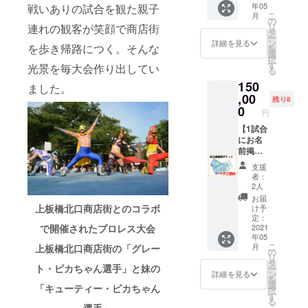
年05
戦いありの試合を観た親子
板橋の
カちゃ
選びく
セージ
しての
リング
こ
月
いっぴ
んどら
ださい
カード
タッグ
(株)に帰
の
リ
連れの観客が笑顔で商店街
んに選
焼き」
タッグ
はやて
チャン
属しま
タ
ー
ばれた
10個
リーグ
選手か
ピオン
す。営
ン
詳細を見る
を歩き帰路につく。そんな
を
黒糖か
セット
(トーナ
らメッ
とのリ
利や販
選
択
りん
上板橋
メント)
セージ
ング上
売に用
す
光景を毎大会作り出してい
る
糖、三
北口商
大会を
カード
での写
いない
150
温糖の
店街の
イメー
をお届
真撮影
でくだ
ました。
自然な
和菓子
ジした
けしま
＋タッ
,00
さい。
残り8
甘みと
屋さん
デザイ
す ◇非
グリー
◇"板橋
0
円
コクの
「つる
ンを予
売品T
グ最終
のいっ
ある白
瀬」の
定して
シャツ
戦リン
【1試合
ぴ
かりん
甘くて
います
ご希望
グサイ
にお名
ん"「中
糖、香
おいし
◇"板橋
のサイ
ド席観
前掲載
野製菓
ばしい
いピカ
のいっ
ズをお
戦チ
プラン
のかり
支援
ピー
ちゃん
ぴ
選びく
ケット1
＋リン
んと
者：
ナッツ
どら焼
ん"「安
ださい
名様＋
グサイ
う」3種
2人
をふん
きをお
藤製菓
タッグ
非売品T
ド席ペ
詰め合
お届
だんに
届けし
のせん
リーグ
シャツ
ア観戦
わせ
上板橋北口商店街とのコラボ
け予
使用し
ます。
べい」
(トーナ
＋"板橋
チケッ
セット
定：
た甘さ
※発送に
特選堅
メント)
のいっ
ト1組＋
2021
で開催されたプロレス大会
板橋の
年05
控えめ
つきま
焼16
大会を
ぴ
非売品T
いっぴ
こ
月
上板橋北口商店街の「グレー
のピー
しては
枚・特
イメー
ん"「中
シャツ
んに選
の
リ
ナッツ
他のリ
海苔4枚
ジした
野製菓
＋"板橋
ばれた
タ
ト・ピカちゃん選手」と妹の
ー
かりん
ターン
セット
デザイ
のかり
のいっ
黒糖か
ン
詳細を見る
を
糖の
商品と
中板橋
ンを予
んと
ぴ
りん
選
「キューティー・ピカちゃん
択
入った
は別送
で昭和
定して
う」3種
ん"「中
糖、三
す
る
かりん
となる
の初め
います
詰め合
野製菓
温糖の