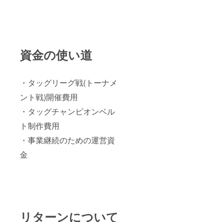
ケット
合で使
ス
10名様
用する
チュー
をご用
ため新
ムをご
意しま
しいマ
提供し
す ◇は
スク並
ます コ
やて応
びにコ
ス
資金の使い道
援用マ
ス
チュー
スク10
チュー
ムお届
枚 メキ
ムが出
けにつ
シコの
来上
いて必
・タッグリーグ戦(トーナメ
職人手
がって
ずお読
作りの
からの
みくだ
ント戦)開催費用
スポン
お届け
さい ・
ジタイ
になり
試合で
・タッグチャンピオンベル
プ応援
ます ・
使用し
マスク
お届け
たマス
ト制作費用
10枚 ◇
までに
ク並び
・事業継続のための運営資
非売品T
時間が
にコス
シャツ
かかる
チュー
金
10枚
場合が
ムです
タッグ
ありま
ので基
リーグ
す ※マ
本的に
(トーナ
スク＆
ボロボ
メント)
コス
ロです
大会を
チュー
・リン
イメー
ムに関
グ
ジした
しまし
シュー
リターンについて
デザイ
て 意匠
ズは含