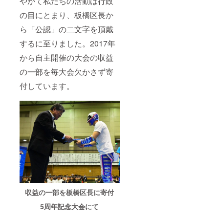
やがて私たちの活動は行政
り広告
ムをご
ラート
を4本掲
提供し
をお届
の目にとまり、板橋区長か
示しま
ます コ
けしま
ら「公認」の二文字を頂戴
す デザ
ス
す。 ※
イン作
チュー
発送に
するに至りました。2017年
成等は
ムお届
つきま
頂いた
けにつ
しては
から自主開催の大会の収益
メール
いて必
他のリ
アドレ
ずお読
ターン
の一部を毎大会欠かさず寄
スに後
みくだ
商品と
日ご連
さい ・
は別送
付しています。
絡しま
試合で
となり
す ◇1
使用し
ます ◇
大会分
たマス
試合使
リング
ク並び
用済み
サイド
にコス
マスク
席観戦
チュー
＆コス
チケッ
ムです
チュー
ト10名
ので基
ム ハッ
様 冠ス
本的に
ピー
ポン
ボロボ
ロード
サーに
ロです
マン・
なられ
・リン
ダーク
た大会
グ
選手が
収益の一部を板橋区長に寄付
のリン
シュー
試合で
グサイ
ズは含
使用し
5周年記念大会にて
ド席観
みませ
たマス
戦チ
ん ・試
ク＆コ