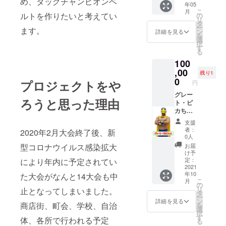
め、タッグチャンピオンベ
タッグ
ンレス
年05
野製菓
お届け
ウルフ
リーグ
ラー数
こ
月
のかり
ルトを作りたいと考えてい
します
の
智也 ◇
(トーナ
種類
リ
んと
・はや
タ
非売品T
メント)
ー
ます。
う」3種
て ・ま
ン
シャツ
詳細を見る
大会を
を
詰め合
るこ ・
選
ご希望
イメー
択
わせ
グレー
す
のサイ
ジした
る
セット
ト・ピ
ズをお
デザイ
100
＋リン
カちゃ
選びく
ンを予
グサイ
,00
ん ・
ださい
定して
残り1
ド席ペ
ハッ
0
タッグ
います
プロジェクトをや
円
ア観戦
ピー
リーグ
◇"板橋
チケッ
グレー
ロード
(トーナ
のいっ
ろうと思った理由
ト1組】
ト・ピ
マン ・
メント)
ぴ
◇メッ
カちゃ
なかい
大会を
ん"「中
セージ
ん選手
たへそ
イメー
野製菓
支援
カード
を応
マスク
ジした
のかり
者：
2020年2月大会終了後、新
以下の
援！
・いた
デザイ
0人
んと
選手か
【メッ
ばし不
ンを予
型コロナウイルス感染拡大
う」3種
お届
らラン
セージ
動ッ
定して
け予
詰め合
ダムに
カード
ピー ・
定：
により年内に予定されてい
います
わせ
お届け
＋非売
2021
トキワ
◇リン
セット
年10
た大会がなんと14大会も中
します
品Tシャ
ダイ
グサイ
板橋の
こ
月
・はや
ツ＋"上
オー ・
の
ド席観
いっぴ
リ
止となってしまいました。
て ・ま
板橋和
キュー
タ
戦チ
んに選
ー
るこ ・
菓子の
ティー
ン
ケット1
詳細を見る
ばれた
商店街、町会、学校、自治
を
グレー
つる
・ピカ
選
名様
黒糖か
択
ト・ピ
瀬"「ピ
ちゃん
す
5/2(日)
りん
体、各所で行われる予定
る
カちゃ
カちゃ
・マス
～