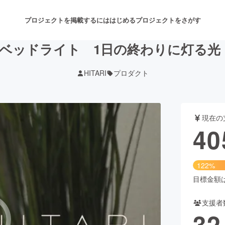
プロジェクトを掲載するには
はじめる
プロジェクトをさがす
 ベッドライト 1日の終わりに灯る光 「
HITARI
プロダクト
注目のリターン
注目の新着プロジェクト
募集終了が近いプロジェクト
も
現在の
音楽
舞台・パフォーマンス
40
ゲーム・サービス開発
フード・飲食店
122%
書籍・雑誌出版
アニメ・漫画
目標金額は3
支援者
チャレンジ
ビューティー・ヘルスケ
32