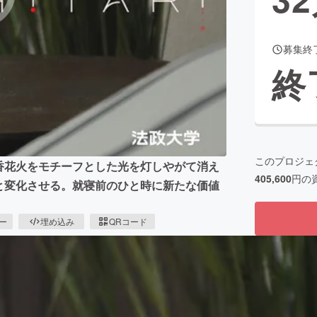
募集終
CAMPFIRE for Social Good
CAMPFIRE Creation
終
CAMPFIREふるさと納税
machi-ya
コミュニティ
このプロジェ
線香花火をモチーフとした光を灯しやがて消え
405,600
円の
へと変化させる。就寝前のひと時に新たな価値
ピー
埋め込み
QRコード