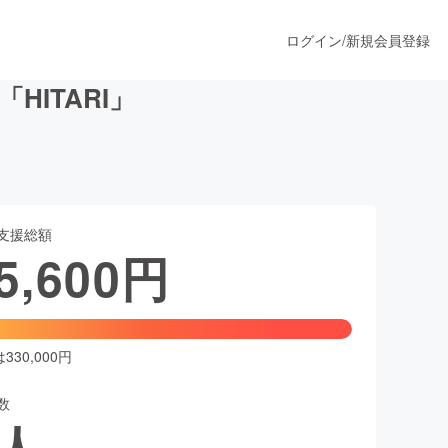
ログイン
/
新規会員登録
HITARI」
うすぐ公開されます
支援総額
プロダクト
5,600
円
ファッション
スポーツ
30,000円
数
ア
ソーシャルグッド
人