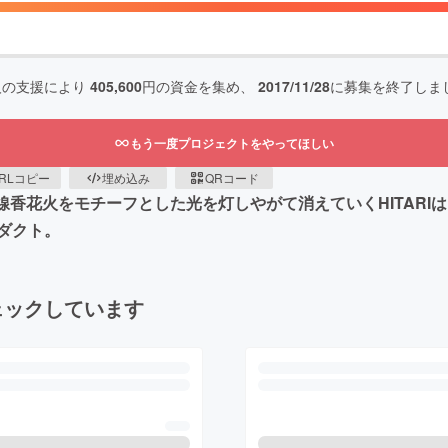
人の支援により
405,600
円の資金を集め、
2017/11/28
に募集を終了しま
もう一度プロジェクトをやってほしい
RLコピー
埋め込み
QRコード
。線香花火をモチーフとした光を灯しやがて消えていくHITAR
ダクト。
ェックしています