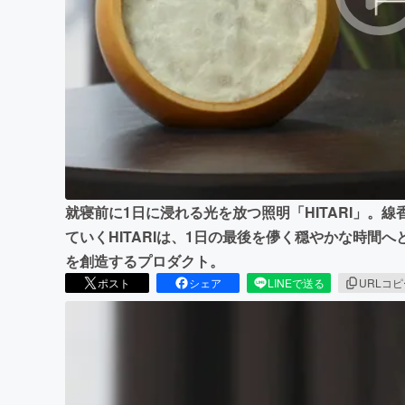
まちづくり・地域活性化
就寝前に1日に浸れる光を放つ照明「HITARI」。
ていくHITARIは、1日の最後を儚く穏やかな時間
を創造するプロダクト。
ポスト
シェア
LINEで送る
URLコ