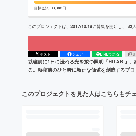
目標金額
330,000
円
このプロジェクトは、
2017/10/18
に募集を開始し、
32
ポスト
シェア
LINEで送る
U
就寝前に1日に浸れる光を放つ照明「HITARI」
る。就寝前のひと時に新たな価値を創造するプロ
このプロジェクトを見た人はこちらもチ