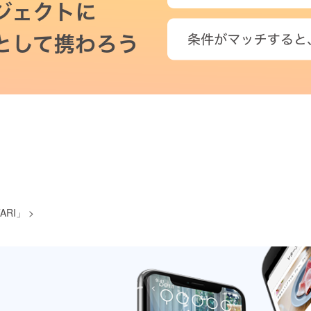
ARI」
>