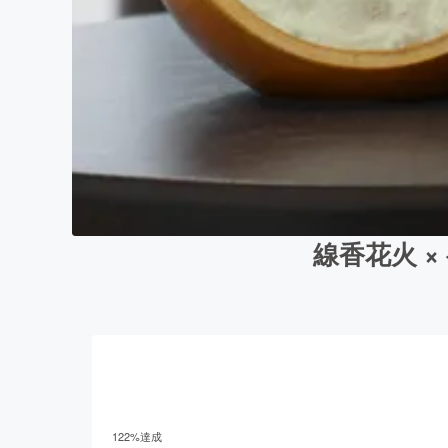
線香花火 ×
122
%達成