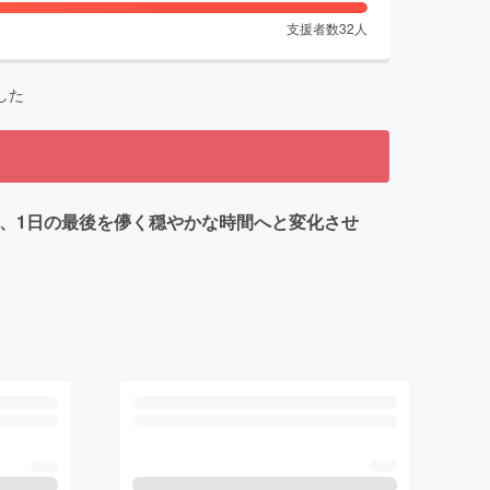
支援者数
32
人
した
Iは、1日の最後を儚く穏やかな時間へと変化させ