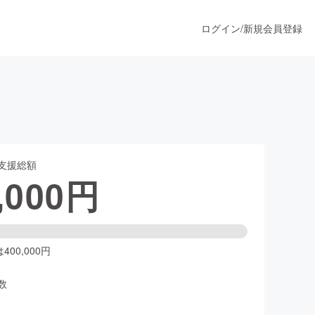
ログイン
/
新規会員登録
うすぐ公開されます
支援総額
プロダクト
,000
円
ファッション
スポーツ
00,000円
数
ア
ソーシャルグッド
人