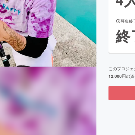
募集終
CAMPFIRE for Social Good
CAMPFIRE Creation
終
CAMPFIREふるさと納税
machi-ya
コミュニティ
このプロジェ
12,000
円の資