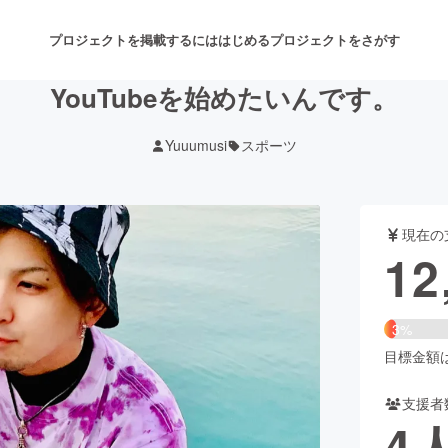
プロジェクトを掲載するには
はじめる
プロジェクトをさがす
YouTubeを始めたいんです。
Yuuumusi
スポーツ
注目のリターン
注目の新着プロジェクト
募集終了が近いプロジェクト
も
現在の
音楽
舞台・パフォーマンス
12
ゲーム・サービス開発
フード・飲食店
3%
書籍・雑誌出版
アニメ・漫画
目標金額は4
支援者
チャレンジ
ビューティー・ヘルスケ
4