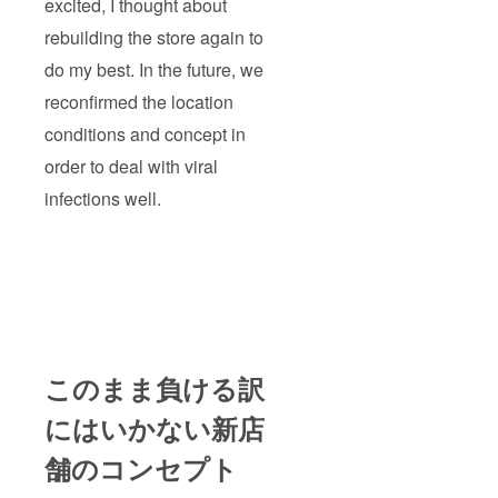
excited, I thought about
rebuilding the store again to
do my best. In the future, we
reconfirmed the location
conditions and concept in
order to deal with viral
infections well.
このまま負ける訳
にはいかない新店
舗のコンセプト