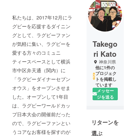
私たちは、2017年12月にラ
グビーを応援するダイニン
グとして、ラグビーファン
Takego
が気軽に集い、ラグビーを
ri Kato
愛する方々のコミュニ
ティースペースとして横浜
神奈川県
他に1件の
市中区弁天通（関内）に
プロジェク
「ラグビーダイナーセブン
トを掲載し
ています
オウス」をオープンさせま
メッセー
した。オープンして1年目
ジを送る
は、ラグビーワールドカッ
プ日本大会の開催前だった
リターンを
ので、ラグビーファンとい
うコアなお客様を探すのが
選ぶ