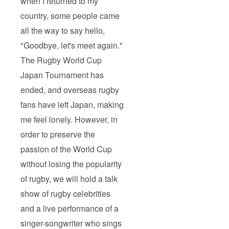
when I returned to my
country, some people came
all the way to say hello,
"Goodbye, let's meet again."
The Rugby World Cup
Japan Tournament has
ended, and overseas rugby
fans have left Japan, making
me feel lonely. However, in
order to preserve the
passion of the World Cup
without losing the popularity
of rugby, we will hold a talk
show of rugby celebrities
and a live performance of a
singer-songwriter who sings