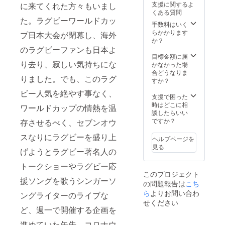
支援に関するよ
に来てくれた方々もいまし
くある質問
た。ラグビーワールドカッ
手数料はいく
らかかります
プ日本大会が閉幕し、海外
か？
のラグビーファンも日本よ
目標金額に届
り去り、寂しい気持ちにな
かなかった場
合どうなりま
りました。でも、このラグ
すか？
ビー人気を絶やす事なく、
支援で困った
時はどこに相
ワールドカップの情熱を温
談したらいい
ですか？
存させるべく、セブンオウ
スなりにラグビーを盛り上
ヘルプページを
見る
げようとラグビー著名人の
トークショーやラグビー応
このプロジェクト
援ソングを歌うシンガーソ
の問題報告は
こち
ら
よりお問い合わ
ングライターのライブな
せください
ど、週一で開催する企画を
進めていた矢先、コロナウ