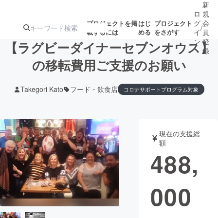
新
ロ
規
グ
会
プロジェクトを掲
はじ
プロジェクト
/
載するには
める
をさがす
イ
員
ン
登
【ラグビーダイナーセブンオウス】
録
の移転費用ご支援のお願い
人気のプロ
注目のリ
注目の新着プロ
募集終了が近いプ
もうすぐ公開
Takegori Kato
フード・飲食店
コロナサポートプログラム対象
ジェクト
ターン
ジェクト
ロジェクト
されます
アート・写真
音楽
現在の支援総
額
488,
テクノロジー・ガジェット
ゲーム・サ
映像・映画
書籍・雑誌
000
ビジネス・起業
チャレンジ