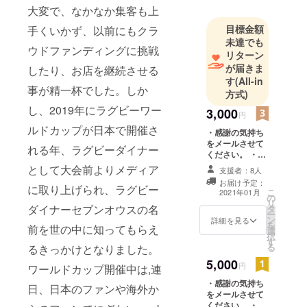
大変で、なかなか集客も上
目標金額
手くいかず、以前にもクラ
未達でも
ウドファンディングに挑戦
リターン
が届きま
したり、お店を継続させる
す
(All-in
事が精一杯でした。しか
方式)
し、2019年にラグビーワー
3,000
円
ルドカップが日本で開催さ
・感謝の気持ち
をメールさせて
れる年、ラグビーダイナー
ください。 ・
TSU-NA-GUオ
として大会前よりメディア
支援者：8人
リジナルラグ
お届け予定：
ビーボール型
に取り上げられ、ラグビー
こ
2021年01月
の
キーホルダー
リ
ダイナーセブンオウスの名
タ
ー
ン
詳細を見る
を
前を世の中に知ってもらえ
選
択
す
る
るきっかけとなりました。
5,000
円
ワールドカップ開催中は,連
・感謝の気持ち
日、日本のファンや海外か
をメールさせて
ください。 ・当