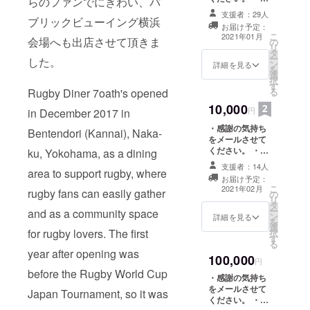
らのファンでにぎわい、パ
店で使用できる
支援者：29人
ブリックビューイング横浜
お食事券 2，０
お届け予定：
００円分を提
こ
2021年01月
会場へも出店させて頂きま
の
供。 ※有効期
リ
タ
限2021年1月か
ー
した。
ン
ら2021年6月末
詳細を見る
を
選
日まで ・当店オ
択
す
リジナルラグ
Rugby Diner 7oath's opened
る
ビーボール型
10,000
キーホルダー
円
in December 2017 in
・感謝の気持ち
Bentendori (Kannai), Naka-
をメールさせて
ください。 ・
ku, Yokohama, as a dining
TSU-NA-GUオ
支援者：14人
area to support rugby, where
リジナルラグ
お届け予定：
ビーボール型
こ
2021年02月
rugby fans can easily gather
の
キーホルダー ・
リ
タ
TSU-NA-GUオ
ー
and as a community space
ン
リジナルTシャツ
詳細を見る
を
選
（ご希望のサイ
for rugby lovers. The first
択
す
ズを備考欄にご
る
記載くださ
year after opening was
100,000
い。）
円
before the Rugby World Cup
・感謝の気持ち
をメールさせて
Japan Tournament, so it was
ください。 ・