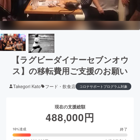
【ラグビーダイナーセブンオウ
ス】の移転費用ご支援のお願い
Takegori Kato
フード・飲食店
コロナサポートプログラム対象
現在の支援総額
488,000
円
終了
16
%達成