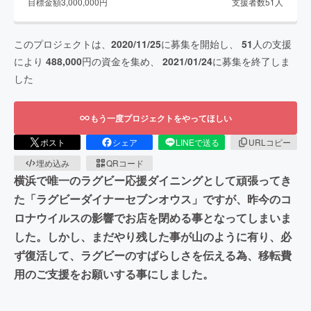
目標金額
3,000,000
円
支援者数
51
人
このプロジェクトは、
2020/11/25
に募集を開始し、
51
人の支援
により
488,000
円の資金を集め、
2021/01/24
に募集を終了しま
した
もう一度プロジェクトをやってほしい
ポスト
シェア
LINEで送る
URLコピー
埋め込み
QRコード
横浜で唯一のラグビー応援ダイニングとして頑張ってき
た「ラグビーダイナーセブンオウス」ですが、昨今のコ
ロナウイルスの影響でお店を閉める事となってしまいま
した。しかし、まだやり残した事が山のように有り、必
ず復活して、ラグビーのすばらしさを伝える為、移転費
用のご支援をお願いする事にしました。