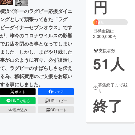
円
横浜で唯一のラグビー応援ダイニ
まちづくり・地域活性化
ングとして頑張ってきた「ラグ
16%
ビーダイナーセブンオウス」です
CAMPFIRE for Social Good
CAMPFIRE Creation
目標金額は
が、昨今のコロナウイルスの影響
3,000,000円
CAMPFIREふるさと納税
machi-ya
コミュニティ
でお店を閉める事となってしまい
支援者数
ました。しかし、まだやり残した
51
人
事が山のように有り、必ず復活し
て、ラグビーのすばらしさを伝え
る為、移転費用のご支援をお願い
する事にしました。
募集終了まで残
り
ポスト
シェア
終了
LINEで送る
URLコピー
埋め込み
QRコード