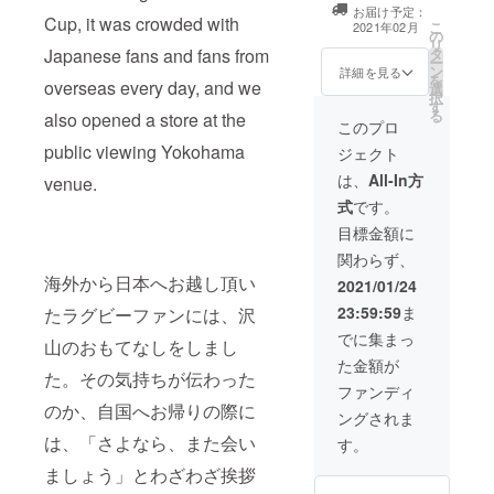
リジナルラグ
（サイズ：タテ
お届け予定：
ビーボール型
Cup, it was crowded with
こ
15㎝✖50㎝） ・
2021年02月
の
キーホルダー✖3
リ
当店ホームペー
Japanese fans and fans from
タ
個 ・TSU-NA-
ー
ジのスポンサー
ン
GUオリジナルT
詳細を見る
を
サイトへお名前
overseas every day, and we
選
シャツ（ご希望
択
を一年間掲載し
す
のサイズを備考
る
ます。 ※支援
also opened a store at the
欄にご記載くだ
このプロ
時、必ず備考欄
さい。）✖3
public viewing Yokohama
にご希望のお名
ジェクト
枚
前をご記入くだ
・店舗入り口へ
は、
All-In方
venue.
さい。
企業様名（個人
式
です。
様名）を一年間
掲示しま
目標金額に
す。
関わらず、
海外から日本へお越し頂い
（サイズ：ご相
2021/01/24
談により決定し
23:59:59
ま
たラグビーファンには、沢
ます。） ・当店
ホームページの
でに集まっ
山のおもてなしをしまし
スポンサーサイ
た金額が
トへお名前を一
た。その気持ちが伝わった
年間大きく掲載
ファンディ
します。 ※支援
のか、自国へお帰りの際に
ングされま
時、必ず備考欄
は、「さよなら、また会い
にご希望のお名
す。
前をご記入くだ
ましょう」とわざわざ挨拶
さい。