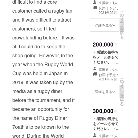
TSU-NA-GUオ
difficult to find a core
支援者：1人
リジナルラグ
お届け予定：
customer called a rugby fan,
ビーボール型
こ
2021年02月
の
キーホルダー ・
リ
and it was difficult to attract
タ
TSU-NA-GUオ
ー
ン
リジナルTシャツ
詳細を見る
を
customers, so I tried
選
（ご希望のサイ
択
す
ズを備考欄にご
crowdfunding before. , It was
る
記載くださ
200,000
い。） ・店舗入
円
all I could do to keep the
り口へ企業様名
・感謝の気持ち
shop going. However, in the
（個人様名）を
をメールさせて
一年間掲示しま
ください。 ・
year when the Rugby World
す。 （サイズ：
TSU-NA-GUオ
タテ10㎝✖ヨコ
支援者：0人
リジナルラグ
Cup was held in Japan in
30㎝） ・当店
お届け予定：
ビーボール型
こ
ホームページの
2021年02月
2019, it was taken up by the
の
キーホルダー ・
リ
スポンサーサイ
タ
TSU-NA-GUオ
ー
トへお名前を一
media as a rugby diner
ン
リジナルTシャツ
詳細を見る
を
年間掲載しま
選
（ご希望のサイ
択
す。 ※支援時、
before the tournament, and it
す
ズを備考欄にご
る
必ず備考欄にご
記載くださ
became an opportunity for
希望のお名前を
300,000
い。） ・店舗入
円
ご記入くださ
り口へ企業様名
the name of Rugby Diner
い。
・感謝の気持ち
（個人様名）を
をメールさせて
7oath's to be known to the
一年間掲示しま
ください。 ・
す。
TSU-NA-GUオ
world. During the World
支援者：0人