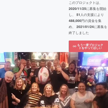
このプロジェクトは、
2020/11/25
に募集を開始
し、
51
人の支援により
488,000
円の資金を集
め、
2021/01/24
に募集を
終了しました
もう一度プロジェク
トをやってほしい