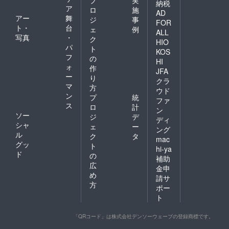
納税
ア
ロ
施
AD
アー
舞
ジ
事
FOR
ト・
台
ェ
例
ALL
写真
・
ク
HIO
パ
ト
KOS
フ
の
HI
ォ
作
JFA
ー
り
クラ
マ
方
ウド
ン
プ
統
ファ
ス
ロ
計
ン
ソー
ジ
デ
ディ
シャ
ェ
ー
ング
ル
ク
タ
mac
グッ
ト
hi-ya
ド
の
補助
広
金申
め
請サ
方
ポー
ト
「QRコード」は株式会社デンソーウェーブの登録商標です。