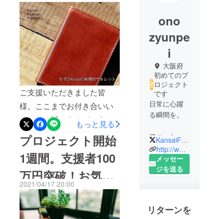
ono
zyunpe
i
大阪府
初めてのプ
ロジェクト
ご支援いただきました皆
です
日常に心躍
様。ここまでお付き合いい
る瞬間を。
ただき、誠にありがとうご
もっと見る
ざいました。思い返してみ
ファッショ
プロジェクト開始
KansaiFashionP
れば、この企画を構想した
ンを楽し
http://www.kansaifashion.com/
1週間。支援者100
む。買物を
メッセー
のは春。理想の革を探し、
楽しむ。暮
ジを送る
万円突破！お気に
サンプルをつくり、 幾度と
らしを楽し
2021/04/17 20:00
なくやり直したりしている
入り150名突破！
む。
うちにすっかり季節は巡
感謝です！
リターンを
そんな、毎
り、冬に。4月、クラウド