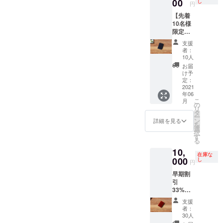
キャッ
00
し
円
シュレ
【先着
ス財布
10名様
カ
限定】
ラー：
早期割
ワイン
支援
引
(WIN)
者：
53%OF
<<限定
10人
F 希望
10個>>
お届
小売価
■2021
け予
格
年6月末
定：
¥15,000
2021
頃 発送
年06
→¥7,00
予定
こ
月
0 「Di
の
リ
molto
タ
ー
bene」
ン
詳細を見る
を
（ディ
選
択
モール
す
る
トべ
10,
ネ）
在庫な
キャッ
000
し
円
シュレ
早期割
ス財布
引
カ
33%OF
ラー：
F 希望
ネイ
支援
小売価
ビー
者：
格
(NVY)
30人
¥15,000
<<限定