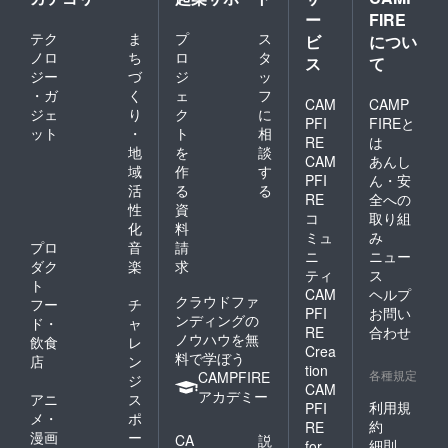
ー
FIRE
テク
ま
プ
ス
ビ
につい
ノロ
ち
ロ
タ
ス
て
ジー
づ
ジ
ッ
・ガ
く
ェ
フ
CAM
CAMP
ジェ
り
ク
に
PFI
FIREと
ット
・
ト
相
RE
は
地
を
談
CAM
あんし
域
作
す
PFI
ん・安
活
る
る
RE
全への
性
資
コ
取り組
化
料
ミュ
み
プロ
音
請
ニ
ニュー
ダク
楽
求
ティ
ス
ト
CAM
ヘルプ
クラウドファ
フー
チ
PFI
お問い
ンディングの
ド・
ャ
RE
合わせ
ノウハウを無
飲食
レ
Crea
料で学ぼう
店
ン
tion
各種規定
CAMPFIRE
ジ
CAM
アカデミー
アニ
ス
利用規
PFI
メ・
ポ
約
RE
漫画
ー
CA
説
細則
for