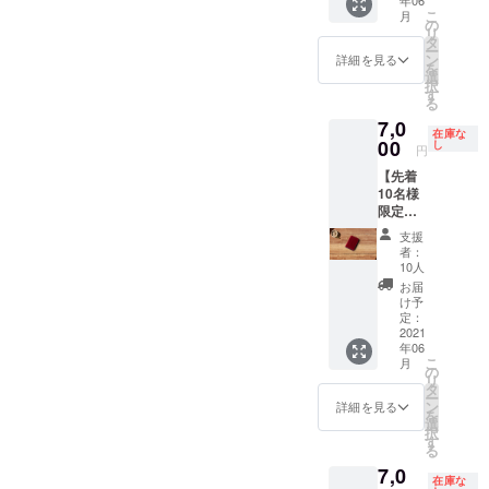
→¥7,00
こ
月
0 「Di
の
リ
molto
タ
ー
bene」
ン
詳細を見る
を
（ディ
選
択
モール
す
る
トべ
7,0
ネ）
在庫な
キャッ
00
し
円
シュレ
【先着
ス財布
10名様
カ
限定】
ラー：
早期割
ブラウ
支援
引
ン
者：
53%OF
(BRN)
10人
F 希望
<<限定
お届
小売価
10個>>
け予
格
■2021
定：
¥15,000
2021
年6月末
年06
→¥7,00
頃 発送
こ
月
0 「Di
予定
の
リ
molto
タ
ー
bene」
ン
詳細を見る
を
（ディ
選
択
モール
す
る
トべ
7,0
ネ）
在庫な