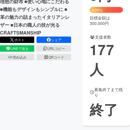
理想の財布 ■使い心地にこだわる
■機能もデザインもシンプルに ■
636%
まちづくり・地域活性化
革の魅力の詰まったイタリアンレ
目標金額は
300,000円
ザー ■日本の職人の技が光る
CAMPFIRE for Social Good
CAMPFIRE Creation
CRAFTSMANSHIP
支援者数
CAMPFIREふるさと納税
machi-ya
コミュニティ
ポスト
シェア
177
LINEで送る
URLコピー
埋め込み
QRコード
人
募集終了まで残
り
終了