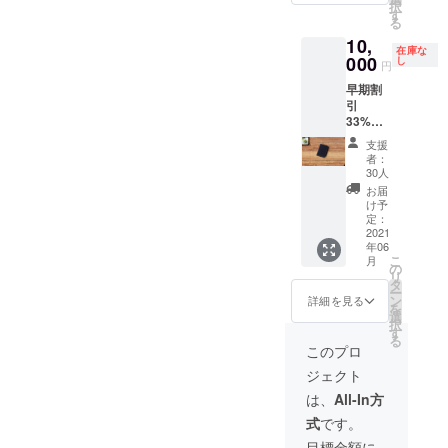
択
年6月末
す
る
頃 発送
10,
予定
在庫な
000
し
円
早期割
引
33%OF
F 希望
支援
小売価
者：
格
30人
¥15,000
お届
→¥10,0
け予
00 カ
定：
ラー：
2021
年06
ネイ
こ
月
ビー
の
リ
(NVY)
タ
ー
<<限定
ン
詳細を見る
を
30個>>
選
択
■2021
す
る
年6月末
このプロ
頃 発送
ジェクト
予定
は、
All-In方
式
です。
目標金額に