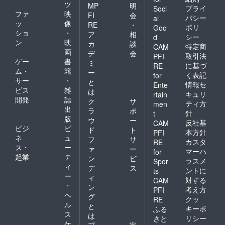
ツ
MP
明
プライ
Soci
ファ
映
FI
会
バシー
al
ッ
像
RE
・
ポリ
Goo
ショ
・
ア
相
シー
d
ン
映
カ
談
特定商
CAM
画
デ
会
取引法
PFI
ゲー
書
ミ
に基づ
RE
ム・
籍
ー
く表記
for
サー
・
と
情報セ
Ente
ビス
雑
は
キュリ
rtain
開発
誌
ク
サ
ティ方
men
出
ラ
ポ
針
t
版
ウ
ー
反社基
CAM
ビジ
ビ
ド
ト
本方針
PFI
ネ
ュ
フ
サ
カスタ
RE
ス・
ー
ァ
ー
マーハ
for
起業
テ
ン
ビ
ラスメ
Spor
ィ
デ
ス
ントに
ts
ー
ィ
対する
CAM
・
ン
考え方
PFI
ヘ
グ
クッ
RE
ル
と
キーポ
ふる
ス
は
リシー
さと
ケ
プ
実