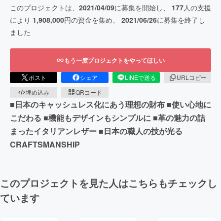
このプロジェクトは、
2021/04/09
に募集を開始し、
177
人の支援
により
1,908,000
円の資金を集め、
2021/06/26
に募集を終了し
ました
もう一度プロジェクトをやってほしい
ポスト
シェア
LINEで送る
URLコピー
埋め込み
QRコード
■日本のキャッシュレス化にあう理想の財布 ■使い心地に
こだわる ■機能もデザインもシンプルに ■革の魅力の詰
まったイタリアンレザー ■日本の職人の技が光る
CRAFTSMANSHIP
このプロジェクトを見た人はこちらもチェックし
ています