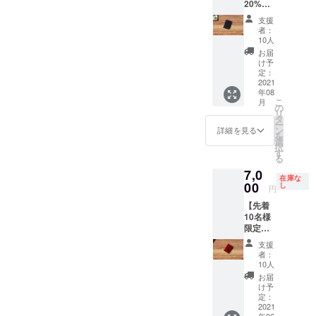
20%OF
anning/
F 希望
支援
小売価
者：
格
10人
¥15,000
お届
→¥12,0
け予
00 カ
定：
ラー：
2021
年08
ネイ
こ
月
ビー
の
リ
(NVY)
タ
ー
ン
詳細を見る
を
選
択
す
る
7,0
在庫な
00
し
円
【先着
10名様
限定】
早期割
支援
引
者：
53%OF
10人
F 希望
お届
小売価
け予
格
定：
¥15,000
2021
年06