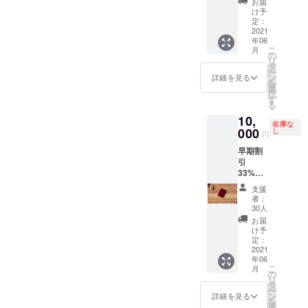
お届
→¥10,0
10個>>
け予
00 カ
■2021
定：
ラー：
2021
年6月末
年06
ブラウ
頃 発送
こ
月
ン
予定
の
リ
(BRN)
タ
ー
<<限定
ン
詳細を見る
を
30個>>
選
択
■2021
す
る
年6月末
10,
頃 発送
在庫な
予定
000
し
円
早期割
引
33%OF
F 希望
支援
小売価
者：
格
30人
¥15,000
お届
→¥10,0
け予
00 カ
定：
ラー：
2021
年06
ワイン
こ
月
(WIN)
の
リ
<<限定
タ
ー
30個>>
ン
詳細を見る
を
■2021
選