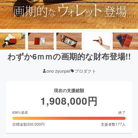
わずか6ｍｍの画期的な財布登場!!
ono zyunpei
プロダクト
現在の支援総額
1,908,000
円
終了
636
%達成
目標金額
300,000
円
支援者数
177
人