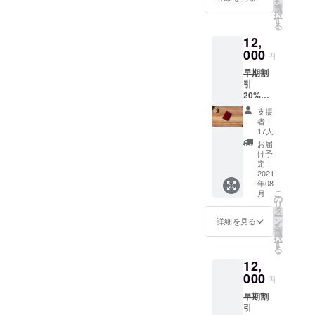
を
選
初、先行でご購入いただき
択
なり「皆様に使って頂け
す
る
ました方の、お届け予定が6
る」と考えただけでも、と
12,
000
月末となっておりました
ても嬉しくおもいます。引
円
が、納期が7月初旬になりま
早期割
き続きわずか6ｍｍの画期的
引
す。 職人さんが一つひとつ
な財布登場!!「Di molto
20%OF
F 希望
手作業で作っているため、
支援
bene」（ディモールトべ
小売価
者：
格
どうかご了承いただけたら
17人
ネ） キャッシュレスの財布
¥15,000
お届
とおもいます。今回のプロ
→¥12,0
”ベネ 財布”https://camp-
け予
00 カ
定：
ジェクト成功は皆さまに応
fire.jp/projects/view/348023
ラー：
2021
年08
ワイン
援していただいたおかげで
をよろしくお願いいたしま
こ
月
(WIN)
の
リ
タ
す。本当にありがとうござ
す。↓フォローしていただき
ー
ン
詳細を見る
を
いました！
ますとリターンのスケ
選
択
す
る
ジュールがわかります
12,
↓■Twitterhttps://twitter.com/K
000
円
ansaiFashionP■Instagramhtt
早期割
引
ps://www.instagram.com/kfpl