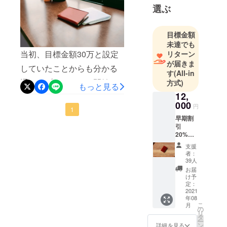
日に昨日と
選ぶ
ファンディングで募集開
は違う一歩
始。結果的には、僕たちの
先の価値を
目標金額
提供するプ
想像をはるかに超える反響
未達でも
ランニング
をいただき、嬉しさと共に
当初、目標金額30万と設定
リターン
会社です。
が届きま
驚くばかりでした。わずか6
していたことからも分かる
す
(All-in
ｍｍの画期的な財布登場!!
自分らしく
通り、プロジェクト開始ま
方式)
もっと見る
生きる全て
12,
「Di molto bene」（ディ
では僕たちも「皆様から支
の人に、ひ
000
円
モールトべネ）キャッシュ
持して頂けるのだろう
1
とつ上の情
早期割
レスの財布 ”ベネ 財布”
か？」とドキドキしていま
報を提案し
引
20%OF
心躍るシー
https://camp-
した。 当初は「30個いけば
F 希望
支援
ンを広げま
小売価
fire.jp/projects/view/348023
いいかな…」そんな風に
者：
格
す。
39人
愛用する時間とともに、色
思っていましたが、開始か
¥15,000
お届
→¥12,0
け予
つやも柔らかさもぐんぐん
ら1週間で支援額が100万を
00 カ
定：
ラー：
2021
深化。自分好みの表情に育
突破。僕たちの考えたアイ
年08
ブラウ
こ
月
ン
てていく楽しみを味わって
の
デアが、目標金額を達成し
リ
(BRN)
タ
ー
ください。【お知らせ】当
たことにより、実際に形と
ン
詳細を見る