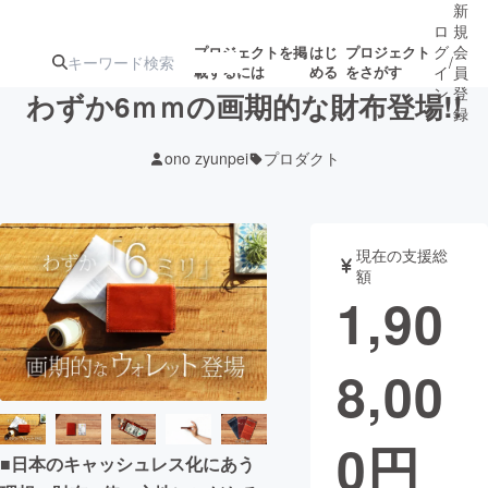
新
ロ
規
グ
会
プロジェクトを掲
はじ
プロジェクト
/
載するには
める
をさがす
イ
員
ン
登
わずか6ｍｍの画期的な財布登場!!
録
ono zyunpei
プロダクト
人気のプロ
注目のリ
注目の新着プロ
募集終了が近いプ
もうすぐ公開
ジェクト
ターン
ジェクト
ロジェクト
されます
現在の支援総
額
アート・写真
音楽
1,90
テクノロジー・ガジェット
ゲーム・サ
8,00
映像・映画
書籍・雑誌
0
円
■日本のキャッシュレス化にあう
ビジネス・起業
チャレンジ