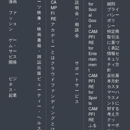
漫画
ー
CA
説
細則
for
ツ
MP
明
プライ
Soci
ファ
映
FI
会
バシー
al
ッ
像
RE
・
ポリ
Goo
ショ
・
ア
相
シー
d
ン
映
カ
談
特定商
CAM
画
デ
会
取引法
PFI
ゲー
書
ミ
に基づ
RE
ム・
籍
ー
く表記
for
サー
・
と
情報セ
Ente
ビス
雑
は
キュリ
rtain
開発
誌
ク
サ
ティ方
men
出
ラ
ポ
針
t
版
ウ
ー
反社基
CAM
ビジ
ビ
ド
ト
本方針
PFI
ネ
ュ
フ
サ
カスタ
RE
ス・
ー
ァ
ー
マーハ
for
起業
テ
ン
ビ
ラスメ
Spor
ィ
デ
ス
ントに
ts
ー
ィ
対する
CAM
・
ン
考え方
PFI
ヘ
グ
クッ
RE
ル
と
キーポ
ふる
ス
は