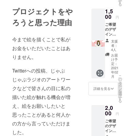
絵につ
す
い。
せてい
る
いて 描
ただく
プロジェクトをや
1,5
いて欲
場合が
しい絵
00
ありま
円
ろうと思った理由
の内容
す。 ま
ご希望
を教え
た、描
のデザ
て頂
き直し
インに
き、私
などは
今まで絵を描くことで私が
出来る
なりの
致しか
支援
だけ寄
解釈で
者：
ねます
お金をいただいたことはあ
せた絵
描いた
4人
のでご
希望頂
絵をリ
お届
了承く
りません。
いた内
ターン
け予
ださ
容にで
として
定：
い。 こ
きるだ
2021
送らせ
Twitterへの投稿、じゃぶ
ちらの
年02
け沿っ
ていた
リター
こ
月
た絵を
だきま
の
じゃぶラジオのアートワー
ンは申
リ
描かせ
す。 備
タ
し込み
ー
ていた
クなどで皆さんの目に私の
考欄に
ン
詳細を見る
いただ
を
だきま
絵の内
選
いた順
択
描いた絵が触れる機会が増
す。 私
容を記
す
に作業
る
の絵柄
入お願
を進め
え、絵をお願いしたいと
2,0
とは違
いしま
て参り
う内容
00
す。 文
円
思ったことがあると何人か
ますの
でも構
字を入
で、リ
ご希望
いませ
れるこ
の方から言っていただけま
ターン
のデザ
ん。そ
とも出
をお届
インに
の場合
した。
来ます
けする
出来る
は参考