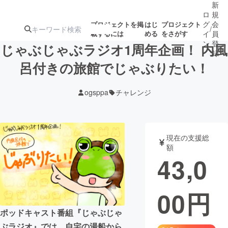
新
ロ
規
グ
会
プロジェクトを掲
はじ
プロジェクト
/
載するには
める
をさがす
イ
員
ン
登
じゃぶじゃぶラジオ1周年企画！ 内風
録
呂付きの旅館でじゃぶりたい！
人気のプロ
注目のリ
注目の新着プロ
募集終了が近いプ
もうすぐ公開
ogsppa
チャレンジ
ジェクト
ターン
ジェクト
ロジェクト
されます
アート・写真
音楽
現在の支援総
額
43,0
テクノロジー・ガジェット
ゲーム・サ
00
円
映像・映画
書籍・雑誌
ポッドキャスト番組『じゃぶじゃ
ビジネス・起業
チャレンジ
ぶラジオ』では、自宅の湯船から