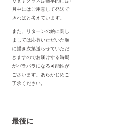
りますグッズは基本的には1
です。
ます。
また、
月中にはご用意して発送で
手作り
手作り
グッズ
になり
きればと考えています。
につい
ますの
て じゃ
で、出
ぶじゃ
来栄え
また、リターンの絵に関し
ぶラジ
に差異
オの1周
が生じ
ましては応募いただいた順
年記念
る場合
として
に描き次第送らせていただ
があり
ステッ
ます。
きますのでお届けする時期
カーと
あらか
キーホ
じめご
がバラバラになる可能性が
ルダー
了承く
を作成
ださ
ございます。あらかじめご
しま
い。
す。今
了承ください。
回のプ
ロジェ
クトの
リター
ンでし
か手に
入れる
最後に
ことの
できな
いもの
となり