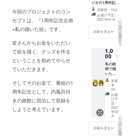
ジオの1周年記念
に絵の
としてステッ
内容を
支援者：15人
今回のプロジェクトのコン
カーとキーホル
記入お
お届け予定：
ダーを作成しま
願いし
こ
2021年01月
セプトは、『1周年記念企画
の
す。今回のプロ
ます。
リ
タ
ジェクトのリ
文字を
×私の描いた絵』です。
ー
ン
ターンでしか手
入れる
詳細を見る
を
選
に入れることの
ことも
択
す
できないものと
出来ま
皆さんからお金をいただい
る
なりますので、
すの
1,0
て絵を描く、グッズを作る
小ロットでの作
で、文
00
成のため手作り
字入れ
円
ということを初めてやらせ
でやらせていた
も必要
私の絵
だきます。 ま
な場合
ていただきます。
柄で描
だ、構想なども
は合わ
いたデ
しておりません
せてご
ジタル
ので写真ではお
記入く
支援
そしてそのお金で、番組の1
絵&手作
見せできません
ださ
者：
りグッ
3人
が、試作を行っ
い。 描
周年記念として、内風呂付
ズ 絵と
たらレポートに
く内容
お届
手作り
け予
上げていくつも
につい
きの旅館に宿泊して収録を
グッズ
定：
りです。 また、
てこち
の両方
2021
しようと考えています。
手作りになりま
らから
年02
を合わ
すので、出来栄
ご質問
こ
月
せたリ
の
えに差異が生じ
がある
リ
ターン
タ
る場合がありま
場合
ー
となり
ン
詳細を見る
す。あらかじめ
は、ご
を
ます。
選
ご了承くださ
連絡さ
択