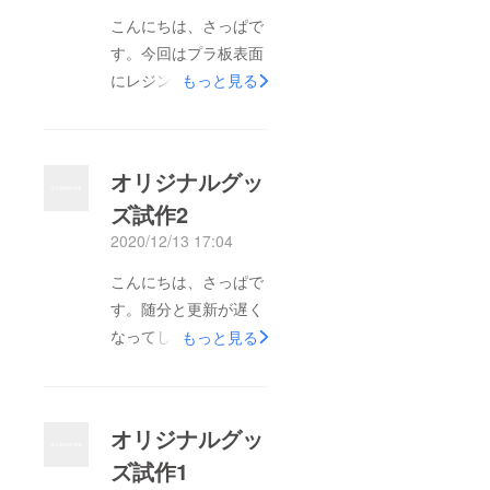
です。
こんにちは、さっぱで
また、
手作り
す。今回はプラ板表面
になり
にレジンを乗せてつる
もっと見る
ますの
で、出
つるにしてみようとい
来栄え
う試作です。前回作成
に差異
が生じ
した色鉛筆に線をコ
る場合
オリジナルグッ
ピックで塗ったものに
があり
ます。
ズ試作2
レジン液をつけて硬化
あらか
2020/12/13 17:04
じめご
してみました。手触り
了承く
はつるつるになりまし
ださ
こんにちは、さっぱで
い。
たし、見栄えも良くな
す。随分と更新が遅く
りましたが、コピック
なってしまいました
もっと見る
のインクが浮いてし
(･･;)今回の内容は、前
まってますね…。レジ
回に引き続き、オリジ
ン液が少なかったの
ナルグッズの一つであ
オリジナルグッ
で、硬化した際に凸凹
るキーホルダーの試作
ができてしまいまし
ズ試作1
についてです！色つけ
た；；２回硬化させる