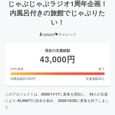
じゃぶじゃぶラジオ1周年企画！
内風呂付きの旅館でじゃぶりた
い！
ogsppa
チャレンジ
現在の支援総額
43,000
円
終了
215
%達成
目標金額
20,000
円
支援者数
34
人
このプロジェクトは、
2020/11/17
に募集を開始し、
34
人の支援
により
43,000
円の資金を集め、
2020/12/25
に募集を終了しまし
た