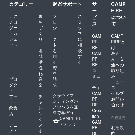
カテゴリー
起案サポート
サ
CAMP
ー
FIRE
テク
ま
プ
ス
ビ
につい
ノロ
ち
ロ
タ
ス
て
ジー
づ
ジ
ッ
・ガ
く
ェ
フ
CAM
CAMP
ジェ
り
ク
に
PFI
FIREと
ット
・
ト
相
RE
は
地
を
談
CAM
あんし
域
作
す
PFI
ん・安
活
る
る
RE
全への
性
資
コ
取り組
化
料
ミュ
み
プロ
音
請
ニ
ニュー
ダク
楽
求
ティ
ス
ト
CAM
ヘルプ
クラウドファ
フー
チ
PFI
お問い
ンディングの
ド・
ャ
RE
合わせ
ノウハウを無
飲食
レ
Crea
料で学ぼう
店
ン
tion
各種規定
CAMPFIRE
ジ
CAM
アカデミー
アニ
ス
利用規
PFI
メ・
ポ
約
RE