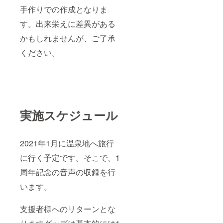
ますの
場合
ズレが
手作りでの作成となりま
で、小
は、ご
生じる
ロット
す。出来栄えに差異がある
連絡さ
場合が
での作
せてい
ござい
成のた
かもしれませんが、ご了承
ただく
ます。
め手作
場合が
りでや
ください。
ありま
らせて
す。 絵
いただ
につき
きま
まして
す。 ま
は、申
だ、構
し込み
想など
いただ
もして
いた順
実施スケジュール
おりま
に作業
せんの
を進め
で写真
て参り
ではお
2021年1月に温泉地へ旅行
ますの
見せで
で、リ
きませ
に行く予定です。そこで、1
ターン
んが、
をお届
試作を
周年記念の音声の収録を行
けする
行った
タイミ
らレ
います。
ングに
ポート
ズレが
に上げ
生じる
支援者様へのリターンとな
ていく
場合が
つもり
ござい