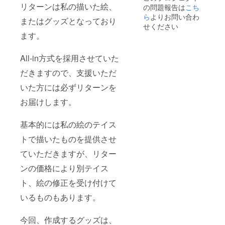
500px
リターンは私の描いた絵、
の問題報告は
こち
形にな
てこち
手作り
りま
ら
よりお問い合わ
らから
グッズ
またはグッズとなっており
す。 備
ご質問
につい
せください
考欄に
がある
て じゃ
ます。
絵の内
場合
ぶじゃ
容を記
は、ご
ぶラジ
入お願
連絡さ
All-in方式を採用させていた
オの1周
いしま
せてい
年記念
す。 文
だきますので、支援いただ
ただく
として
字を入
場合が
ステッ
いた方には必ずリターンを
れるこ
ありま
カーと
とも出
す。 こ
キーホ
お届けします。
来ます
ちらの
ルダー
ので、
リター
を作成
文字入
ンは申
しま
基本的には私の絵のテイス
れも必
し込み
す。今
要な場
いただ
回のプ
トで描いたものを提供させ
合は合
いた順
ロジェ
わせて
ていただきますが、リター
に作業
クトの
ご記入
を進め
リター
ンの価格により別テイス
くださ
て参り
ンでし
い。 描
ますの
か手に
ト、絵の修正を受け付けて
く内容
で、リ
入れる
につい
ターン
ことの
いるものもあります。
てこち
をお届
できな
らから
けする
いもの
ご質問
タイミ
となり
今回、作成するグッズは、
がある
ングに