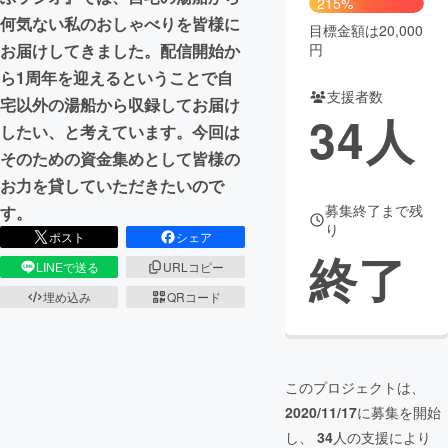
215%
何気ない私のおしゃべりを皆様に
目標金額は20,000
まちづくり・地域活性化
円
お届けしてきました。配信開始か
ら1周年を迎えるということで自
支援者数
CAMPFIRE for Social Good
CAMPFIRE Creation
宅以外の湯船から収録してお届け
34
人
CAMPFIREふるさと納税
machi-ya
コミュニティ
したい、と考えています。今回は
そのための資金集めとして皆様の
お力を貸していただきたいので
募集終了まで残
す。
り
ポスト
シェア
終了
LINEで送る
URLコピー
埋め込み
QRコード
このプロジェクトは、
2020/11/17
に募集を開始
し、
34
人の支援により