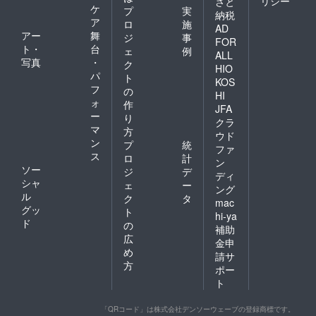
リシー
さと
ケ
プ
実
納税
ア
ロ
施
AD
アー
舞
ジ
事
FOR
ト・
台
ェ
例
ALL
写真
・
ク
HIO
パ
ト
KOS
フ
の
HI
ォ
作
JFA
ー
り
クラ
マ
方
ウド
ン
プ
統
ファ
ス
ロ
計
ン
ソー
ジ
デ
ディ
シャ
ェ
ー
ング
ル
ク
タ
mac
グッ
ト
hi-ya
ド
の
補助
広
金申
め
請サ
方
ポー
ト
「QRコード」は株式会社デンソーウェーブの登録商標です。