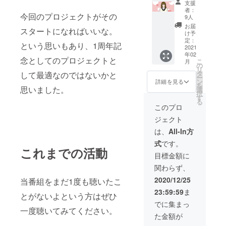
ので、
支援
タイミ
だけ寄
になる
文字入
者：
ングに
せた絵
今回のプロジェクトがその
画像な
れも必
9人
ズレが
&手作り
どを提
要な場
お届
生じる
スタートになればいいな。
グッズ
示いた
合は合
け予
場合が
絵につ
だけま
定：
わせて
ござい
という思いもあり、1周年記
いて 希
2021
すと、
ご記入
ます。
年02
望頂い
スムー
くださ
念としてのプロジェクトと
絵のサ
こ
月
た内容
ズに制
の
い。 描
イズ:
リ
にでき
作を進
タ
く内容
して最適なのではないかと
500px*
ー
るだけ
めるこ
ン
につい
詳細を見る
500px
を
沿った
思いました。
とがで
選
てこち
択
絵を描
きま
す
らから
る
かせて
す。 作
ご質問
このプロ
いただ
成した
がある
ジェクト
きま
もの
場合
す。 私
が、ご
は、ご
は、
All-In方
の絵柄
希望に
連絡さ
式
です。
とは違
沿わな
せてい
これまでの活動
う内容
い場合
ただく
目標金額に
でも構
は修正
場合が
関わらず、
いませ
なども
ありま
ん。そ
行いま
す。 ま
2020/12/25
当番組をまだ1度も聴いたこ
の場合
すの
た、描
23:59:59
ま
は参考
で、支
き直し
とがないよという方はぜひ
になる
援いた
などは
でに集まっ
画像な
一度聴いてみてください。
だいた
致しか
た金額が
どを提
方と何
ねます
示いた
度もや