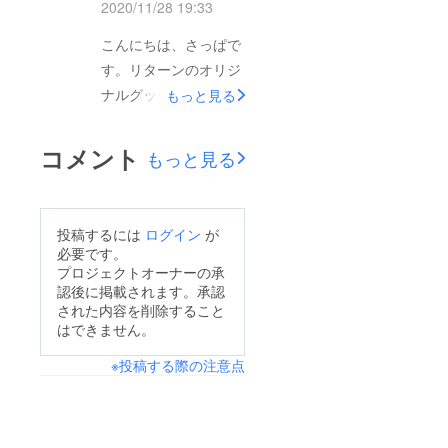
2020/11/28 19:33
のためにコピックと
か、多めに乗せるのが
マッキーを購入して
こんにちは、さっぱで
良さそうですね。線の
やってみたんですが、
す。リターンのオリジ
部分を色鉛筆(左)と油
随分とムラのある仕上
ナルグッズの試作第1
もっと見る
性マジック(右)にした
がりになってしまいま
弾を11/24に行いまし
ものも作ってみまし
した……焼く前焼いた
た。今回は、プラ板を
た。焼く前は線にムラ
コメント
もっと見る
後緑の方は、もはや黒
使ったキーホルダーの
があったのでどうかな
に近い色になってしま
試作です。サイズを確
とも思いましたが、焼
いましたね。というこ
かめるために試作を
いた後はどちらも線自
投稿するには
ログイン
が
とで、プラ板の素材を
行ったんですが、
体は良さそうでした。
必要です。
少し変更しました！フ
10cm×10cmで、温め
プロジェクトオーナーの承
レジンを乗せた結果で
ロストタイプと言っ
認後に掲載されます。承認
た結果4cm×4cm程度
行くと、線の部分も色
て、表面がざらついて
された内容を削除すること
になるので、仕上がり
鉛筆で描くのが良さそ
はできません。
いるので色鉛筆でも色
サイズは4cm×4cm程
うですね♪いよいよ素
が付けれてしまう代物
※投稿する際の注意点
度になりそうです。焼
材、サイズ、色塗り方
です！！*＾＾*焼く前
く前焼いた後色ペンが
法が決まったので実作
焼いた後焼いた後の厚
なかったので色つけの
業をやっていきたいと
みが前よりもすこし薄
試作はできませんでし