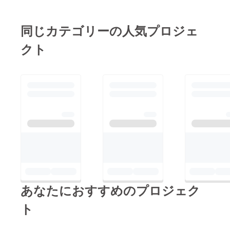
思います。9cm×8cm
い感じはしますが、色
たが、ペンを買いまし
にプラ板を切っておい
はいい感じだと思いま
たので第2弾で色つき
同じカテゴリーの人気プロジェ
たので、絵を描いて
す！ 黒い部分はコ
を作ってみたいと思い
作っていく作業をやっ
ピックで塗りましたが
クト
ます！皆さんにリター
ていきます。ここまで
インクの定着に時間が
ンをお届けできるよう
読んでくださりありが
かかるみたいです
に頑張って用意してい
とうございました！
ね……マジックペンで
きます。
描こうと思います。フ
ロストタイプに、色鉛
筆とマジックペンで色
をつけることに決めま
した！次回は表面にレ
ジンを乗せる工程を
やってみようと思いま
す！ここまで読んでく
あなたにおすすめのプロジェク
ださりありがとうござ
ト
いました(´ω`)