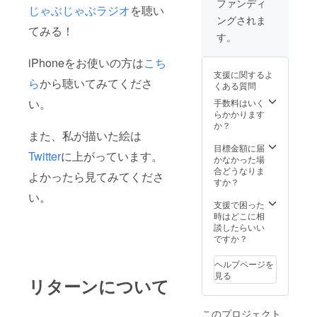
のでご
ファンディ
じゃぶじゃぶラジオ
を聴い
だけま
り取り
了承く
ングされま
すと、
をして
ださ
てみる！
スムー
作成し
い。 絵
す。
ズに制
ていく
につき
作を進
形にな
まして
iPhoneをお使いの方は
こち
めるこ
りま
は申し
支援に関するよ
とがで
す。 備
込みい
ら
から聴いてみてくださ
くある質問
きま
考欄に
ただい
す。 作
絵の内
い。
手数料はいく
た順に
成した
容を記
らかかります
作業を
もの
入お願
か？
進めて
また、私が描いた絵は
が、ご
いしま
参りま
希望に
す。 文
目標金額に届
すの
Twitter
に上がっています。
沿わな
字を入
かなかった場
で、リ
い場合
れるこ
合どうなりま
ターン
よかったら見てみてくださ
は修正
とも出
すか？
をお届
なども
来ます
けする
い。
行いま
ので、
支援で困った
タイミ
すの
文字入
時はどこに相
ングに
で、支
れも必
談したらいい
ズレが
援いた
要な場
ですか？
生じる
だいた
合は合
場合が
方と何
わせて
ござい
ヘルプページを
度もや
ご記入
ます。
見る
リターンについて
り取り
くださ
絵のサ
をして
い。 描
イズ:
作成し
く内容
500px*
このプロジェクト
ていく
につい