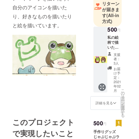
リターン
自分のアイコンを描いた
が届きま
す
(All-in
り、好きなものを描いたり
方式)
と絵を描いています。
500
円
私の絵
柄で描
いたデ
ジタル
支援
絵 描い
者：
て欲し
3人
い絵の
お届
内容を
け予
教えて
定：
頂き、
2021
年02
私なり
こ
月
の解釈
の
リ
で描い
タ
ー
た絵を
ン
詳細を見る
を
リター
選
択
ンとし
す
る
て送ら
このプロジェクト
せてい
500
円
ただき
で実現したいこと
手作りグッズ
ます。
じゃぶじゃぶラ
備考欄