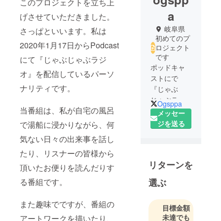
このプロジェクトを立ち上
a
げさせていただきました。
岐阜県
さっぱといいます。私は
初めてのプ
2020年1月17日からPodcast
ロジェクト
です
にて『じゃぶじゃぶラジ
ポッドキャ
オ』を配信しているパーソ
ストにで
ナリティです。
『じゃぶ
じゃぶラジ
Ogsppa
当番組は、私が自宅の風呂
オ』を配信
メッセー
していま
ジを送る
で湯船に浸かりながら、何
す。趣味で
気ない日々の出来事を話し
絵を描きま
たり、リスナーの皆様から
す。
リターンを
頂いたお便りを読んだりす
選ぶ
る番組です。
また趣味でですが、番組の
目標金額
未達でも
アートワークを描いたり、