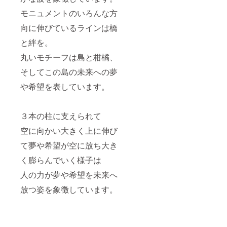
れませ
繁忙期
モニュメントのいろんな方
ん。
は予約
が取り
向に伸びているラインは橋
づらい
ことが
と絆を。
ありま
す。あ
丸いモチーフは島と柑橘、
らかじ
そしてこの島の未来への夢
めご了
承くだ
や希望を表しています。
さい。
◎交通
費など
はリ
３本の柱に支えられて
ターン
に含ま
空に向かい大きく上に伸び
れませ
ん。
て夢や希望が空に放ち大き
く膨らんでいく様子は
人の力が夢や希望を未来へ
放つ姿を象徴しています。