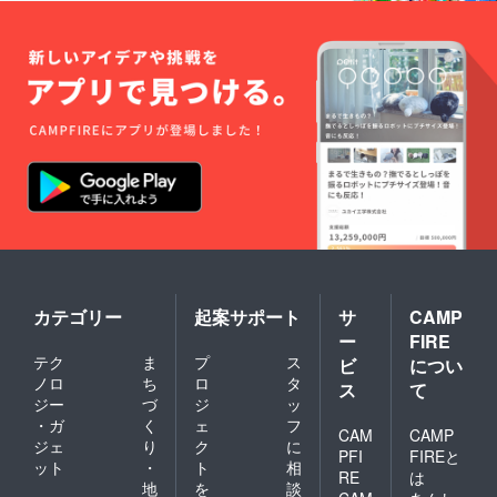
カテゴリー
起案サポート
サ
CAMP
ー
FIRE
テク
ま
プ
ス
ビ
につい
ノロ
ち
ロ
タ
ス
て
ジー
づ
ジ
ッ
・ガ
く
ェ
フ
CAM
CAMP
ジェ
り
ク
に
PFI
FIREと
ット
・
ト
相
RE
は
地
を
談