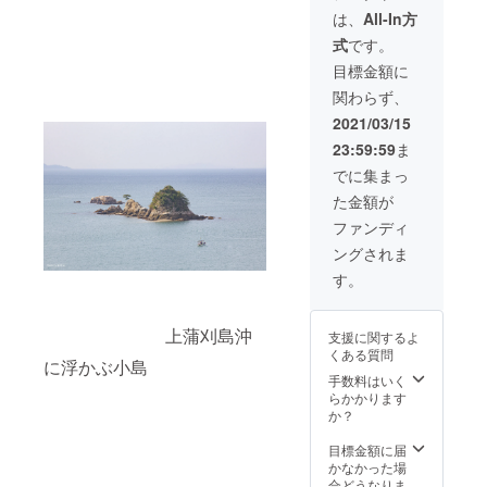
後、事
が到着
です。
内の風
は、
All-In方
前にお
した日
ご家族
景を眺
式
です。
電話で
から、
でのご
めなが
予約を
2022年
利用や
ら、
目標金額に
してご
9月30日
小人数
ゆった
関わらず、
訪問く
までと
でのご
りとく
ださ
させて
宿泊な
つろげ
2021/03/15
い。 ◎
いただ
ど様々
る自炊
23:59:59
ま
料理の
きま
な用途
型の宿
内容は
す。 ◎
にお使
泊施設
でに集まっ
季節に
宿泊券
いいた
です。
た金額が
よって
到着
だけま
ご家族
変わり
後、お
す。 県
でのご
ファンディ
ます。
電話で
民の
利用や
ングされま
◎繁忙
ご予約
浜 広
女子会
期は予
くださ
島県呉
など、
す。
約が取
い。 ◎
市蒲刈
様々な
りづら
繁忙期
町大浦
用途に
いこと
は予約
7605 ◎
お使い
上蒲刈島沖
支援に関するよ
があり
が取り
ご宿泊
いただ
くある質問
ます。
づらい
有効期
けま
に浮かぶ小島
あらか
ことが
限は宿
す。誰
手数料はいく
じめご
ありま
泊券が
にも邪
らかかります
了承く
す。あ
到着し
魔され
か？
ださ
らかじ
た日か
ない空
い。 ◎
めご了
ら、
間をお
目標金額に届
交通
承くだ
2022年
楽しみ
かなかった場
費、滞
さい。
9月30日
くださ
合どうなりま