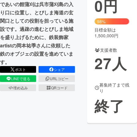
0
円
であいの館蒲刈は呉市蒲刈島の入
まちづくり・地域活性化
り口に位置し、とびしま海道の玄
関口としての役割を担っている施
98%
設です。過疎の進むとびしま地域
目標金額は
CAMPFIRE for Social Good
CAMPFIRE Creation
1,500,000円
を盛り上げるために、鉄装飾家
CAMPFIREふるさと納税
machi-ya
コミュニティ
artistの岡本祐季さんに依頼した
支援者数
鉄のオブジェの設置を進めていま
27
人
す。
ポスト
シェア
LINEで送る
URLコピー
募集終了まで残
埋め込み
QRコード
り
終了