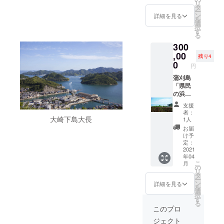
リ
す。あ
心込め
しい炭
１泊４
タ
ー
らかじ
てお料
や薪を
名様分
ン
詳細を見る
を
めご了
理をお
使った
+・バー
選
択
承くだ
届け致
昔なが
ベ
す
る
さい。
しま
らの農
キュー
300
◎交通
す。 丸
漁村の
セット
費など
谷 広
生活を
４名様
,00
残り4
はリ
島県呉
体験で
分 エー
0
円
ターン
市下蒲
きま
ゲ海を
に含ま
刈町三
す。家
イメー
蒲刈島
れませ
之瀬２
族やグ
ジさせ
「県民
ん。
２２９
ループ
る白を
の浜、
−９ ◎
で、四
基調と
コテー
支援
有効期
季を通
した
ジかま
者：
限はチ
して楽
ドーム
がり」
大崎下島大長
1人
ケット
しめま
型コ
コテー
お届
が到着
す。 コ
テージ
ジ宿泊
け予
した日
テージ
で、瀬
券② ・
定：
から、
梶ヶ
戸内の
木造コ
2021
年04
2023年
浜 呉
美しい
テージ
こ
月
５月31
市下蒲
風景と
１泊10
の
リ
日まで
刈町下
素晴ら
名様分
タ
ー
とさせ
島839番
しい夕
+・バー
ン
詳細を見る
を
ていた
地の16
陽が堪
ベ
選
択
だきま
◎ご宿
能でき
キュー
す
る
す。 ◎
泊有効
る自炊
セット
このプロ
チケッ
期限は
型の宿
10名様
ジェクト
ト到着
宿泊券
泊施設
分 瀬戸