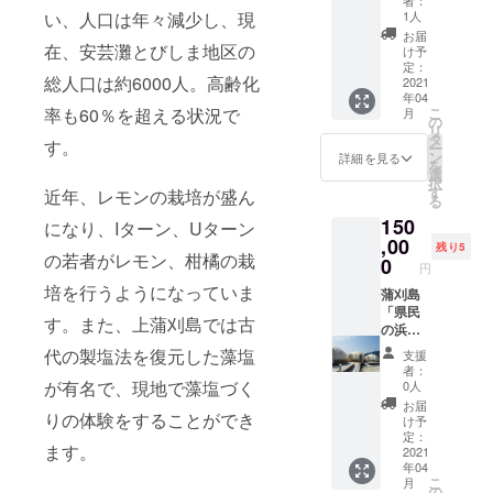
者：
じめご
7605 ◎
橋】を
泊と体
い、人口は年々減少し、現
1人
了承く
ご宿泊
目の前
験チ
お届
ださ
有効期
に、昔
ケット
在、安芸灘とびしま地区の
け予
い。 ◎
限は宿
ながら
・コ
定：
総人口は約6000人。高齢化
交通
泊券が
の時代
テージ
2021
年04
費、滞
到着し
を感じ
１泊4名
率も60％を超える状況で
こ
月
在費な
た日か
させる
様分+・
の
リ
どはリ
ら、
景観で
島シェ
タ
す。
ー
ターン
2022年
瀬戸内
フご飯4
ン
詳細を見る
を
に含ま
9月30日
の四季
名様分
選
択
れませ
までと
折々の
+・レン
す
近年、レモンの栽培が盛ん
る
ん。
させて
食材を
タサイ
150
いただ
味わう
クル(4
になり、Iターン、Uターン
きま
田舎の
台8時
,00
残り5
の若者がレモン、柑橘の栽
す。 ◎
異空間
間) 中庭
0
円
宿泊券
です。
のある
培を行うようになっていま
到着
京都で
古民家
蒲刈島
後、お
７年間
風コ
「県民
す。また、上蒲刈島では古
電話で
修行し
テー
の浜、
ご予約
た板前
ジ。か
コテー
代の製塩法を復元した藻塩
支援
くださ
が腕を
まどや
ジかま
者：
い。 ◎
振る
囲炉裏
がり」
が有名で、現地で藻塩づく
0人
繁忙期
い、故
もかね
コテー
お届
りの体験をすることができ
は予約
郷を愛
そな
ジ宿泊
け予
が取り
す下蒲
え、普
券① ・
定：
ます。
づらい
刈島生
段は味
ドーム
2021
年04
ことが
まれの
わうこ
型コ
こ
月
ありま
女将が
との難
テージ
の