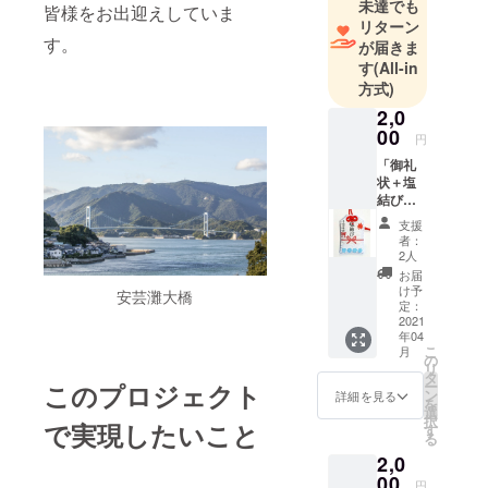
未達でも
皆様をお出迎えしていま
リターン
す。
が届きま
す
(All-in
方式)
2,0
00
円
「御礼
状＋塩
結びお
守り」
支援
お礼の
者：
お手紙
2人
と藻塩
お届
の蒲刈
け予
安芸灘大橋
物産の
定：
ノベル
2021
年04
ティ
こ
月
グッズ
の
リ
をお送
タ
ー
このプロジェクト
りさせ
ン
詳細を見る
を
ていた
選
択
で実現したいこと
だきま
す
る
す。 ◎
2,0
グッズ
は写真
00
円