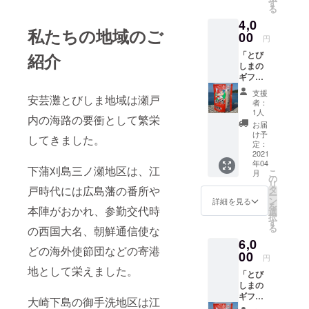
レッシ
ができ
す
る
ング、
ます。
4,0
ポン
かまが
私たちの地域のご
酢、シ
00
り天体
円
ロッ
観測
「とび
紹介
プ、
館 広
しまの
ジャ
島県呉
ギフト
ム）の
市蒲刈
セット
中から
町大浦
支援
安芸灘とびしま地域は瀬戸
②」 御
ランダ
８１６
者：
礼状+蒲
ムで１
０ ◎有
1人
内の海路の要衝として繁栄
刈物産
種類」
効期限
お届
「海人
+トムの
はチ
け予
してきました。
の藻
写真館
定：
ケット
塩」+島
2021
「ポス
が到着
年04
の屋
トカー
した日
下蒲刈島三ノ瀬地区は、江
こ
月
「「写
ド」の
の
から、
リ
真の商
セット
戸時代には広島藩の番所や
タ
2022年
ー
品（ド
をお届
ン
5月31日
詳細を見る
を
本陣がおかれ、参勤交代時
レッシ
けしま
選
までと
択
ング、
す。 ◎
す
させて
る
の西国大名、朝鮮通信使な
ポン
島の屋
いただ
6,0
酢、シ
の商品
きま
どの海外使節団などの寄港
ロッ
00
（ド
す。 ◎
円
プ、
レッシ
チケッ
地として栄えました。
「とび
ジャ
ング、
ト到着
しまの
ム）の
ポン
後、事
ギフト
中から
酢、シ
大崎下島の御手洗地区は江
前にお
セット
ランダ