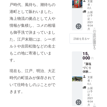
ロッ
電話、
支援
③」 御
ムで１
戸時代、風待ち、潮待ちの
プ、
もしく
者：
礼状+蒲
種
ジャ
2人
はE‐
港町として賑わいました。
刈物産
類」」
ム）は
メール
お届
「海人
+トムの
画像の
け予
で予約
海上物流の拠点として人や
の藻
写真館
定：
中から
をして
塩」+島
2021
「ポス
ランダ
ご訪問
情報が集積し、コメの相場
年04
の屋
トカー
ムで１
くださ
こ
月
「「写
ド」の
の
種類お
い。 ◎
も御手洗で決まっていまし
リ
真の商
セット
タ
届けし
予約は
ー
品（ド
をお届
ン
た。江戸末期には、シーボ
ます。
詳細を見る
通常の
を
レッシ
けしま
選
◎ポス
予約と
択
ング、
ルトや吉田松陰などの名士
す。 ◎
す
トカー
同じ扱
る
ポン
島の屋
ドはラ
いとさ
もこの地に寄港していま
15,
酢、シ
の商品
ンダム
せてい
ロッ
000
（ド
でお届
ただき
円
す。
プ、
レッシ
しま
ます。
「藻塩
ジャ
ング、
す。画
団体利
づくり
ム）の
ポン
像の中
用があ
現在も、江戸、明治、大正
体験 5
中から
酢、シ
のもの
る場合
名様」
ランダ
ロッ
とは限
時代の町並みが保存されて
など、
支援
呉市蒲
ムで１
プ、
りませ
者：
都合に
刈島の
種
いて往時をしのぶことがで
ジャ
0人
ん。
より予
県民の
類」」
ム）は
お届
約を受
浜で
きます。
+きたた
画像の
け予
けられ
の、土
に「藻
定：
中から
ない日
器を
2021
塩のひ
ランダ
があり
年04
使った
じきご
ムで１
ます。
こ
月
古代の
はん」
の
種類お