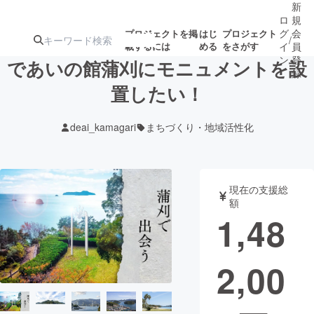
新
ロ
規
グ
会
プロジェクトを掲
はじ
プロジェクト
/
載するには
める
をさがす
イ
員
ン
登
であいの館蒲刈にモニュメントを設
録
置したい！
人気のプロ
注目のリ
注目の新着プロ
募集終了が近いプ
もうすぐ公開
deai_kamagari
まちづくり・地域活性化
ジェクト
ターン
ジェクト
ロジェクト
されます
アート・写真
音楽
現在の支援総
額
1,48
テクノロジー・ガジェット
ゲーム・サ
2,00
映像・映画
書籍・雑誌
ビジネス・起業
チャレンジ