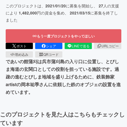
このプロジェクトは、
2021/01/20
に募集を開始し、
27
人の支援
により
1,482,000
円の資金を集め、
2021/03/15
に募集を終了し
ました
もう一度プロジェクトをやってほしい
ポスト
シェア
LINEで送る
URLコピー
埋め込み
QRコード
であいの館蒲刈は呉市蒲刈島の入り口に位置し、とびし
ま海道の玄関口としての役割を担っている施設です。過
疎の進むとびしま地域を盛り上げるために、鉄装飾家
artistの岡本祐季さんに依頼した鉄のオブジェの設置を進
めています。
このプロジェクトを見た人はこちらもチェックし
ています