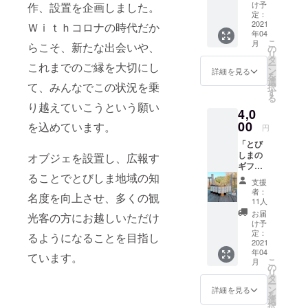
券」 上
お届け
け予
作、設置を企画しました。
蒲刈島
しま
定：
は、晴
2021
Ｗｉｔｈコロナの時代だか
す。画
年04
れた月
像の中
こ
月
らこそ、新たな出会いや、
のない
のもの
の
リ
晩には
とは限
タ
ー
これまでのご縁を大切にし
天の川
りませ
ン
詳細を見る
を
が見え
ん。
選
て、みんなでこの状況を乗
択
るほど
す
る
星空の
り越えていこうという願い
4,0
綺麗な
ところ
00
を込めています。
円
です。
「とび
ここに
しまの
オブジェを設置し、広報す
は全国
ギフト
でも珍
ることでとびしま地域の知
セット
しい海
支援
①」 御
のそば
者：
名度を向上させ、多くの観
礼状+七
に建つ
11人
国見山
天文台
お届
光客の方にお越しいただけ
養蜂園
があ
け予
「初夏
り、波
定：
るようになることを目指し
のはち
2021
の音を
年04
みつ」
聴きな
ています。
こ
月
+島の屋
がら満
の
リ
「写真
天の星
タ
ー
の商品
を楽し
ン
詳細を見る
を
（ド
むこと
選
択