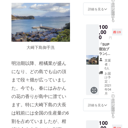
あらか
リ
塩「藻
+トムの
タ
届けし
じめご
ー
塩」づ
写真館
ン
ます。
詳細を見る
了承く
を
くり体
「ポス
選
◎ポス
ださ
択
験プラ
トカー
す
トカー
い。 ◎
る
ンで
ド」の
ドはラ
交通
100
す。 藻
セット
ンダム
費、滞
塩の
,00
をお届
でお届
残り5
在費な
会 広
けしま
0
しま
どはリ
円
島県呉
す。 ◎
す。画
ターン
市蒲刈
「SUP
島の屋
像の中
に含ま
大崎下島御手洗
町大浦
宿泊プ
の商品
のもの
れませ
7646-3
ラン(ス
（ド
とは限
ん。
◎有効
タンド
レッシ
りませ
支援
明治期以降、柑橘業が盛ん
期限は
アップ
ング、
ん。
者：
チケッ
パド
ポン
0人
になり、どの島でも山の頂
トが到
ル）2名
酢、シ
お届
着した
様」
ロッ
け予
まで段々畑が広っていまし
日か
シーカ
プ、
定：
ら、
ヤック
2021
ジャ
た。今でも、春にはみかん
年04
2022年
を漕い
ム）は
こ
月
5月31日
で、美
画像の
の
の花の香りが島中に漂てい
リ
までと
味しい
中から
タ
ー
させて
会席料
ます。特に大崎下島の大長
ランダ
ン
詳細を見る
を
いただ
理と綺
ムで１
選
択
は戦前には全国の生産量の6
きま
麗な景
種類お
す
る
す。 ◎
色に癒
届けし
割を占めていましたが、柑
100
チケッ
されて
ます。
ト到着
みませ
◎ポス