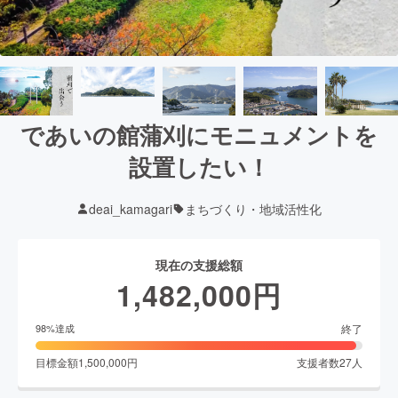
であいの館蒲刈にモニュメントを
設置したい！
deai_kamagari
まちづくり・地域活性化
現在の支援総額
1,482,000
円
終了
98
%達成
目標金額
1,500,000
円
支援者数
27
人