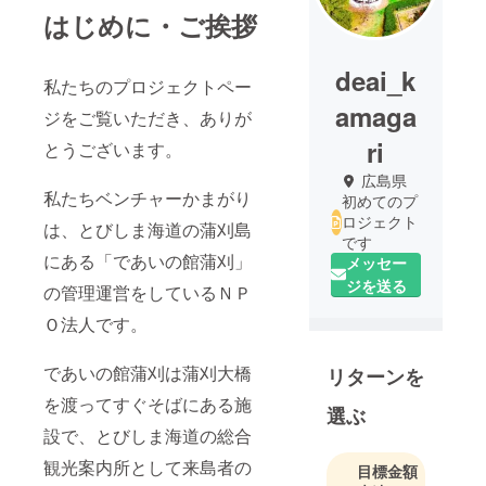
はじめに・ご挨拶
deai_k
私たちのプロジェクトペー
amaga
ジをご覧いただき、ありが
ri
とうございます。
広島県
私たちベンチャーかまがり
初めてのプ
ロジェクト
は、とびしま海道の蒲刈島
です
にある「であいの館蒲刈」
メッセー
ジを送る
の管理運営をしているＮＰ
Ｏ法人です。
であいの館蒲刈は蒲刈大橋
リターンを
を渡ってすぐそばにある施
選ぶ
設で、とびしま海道の総合
観光案内所として来島者の
目標金額