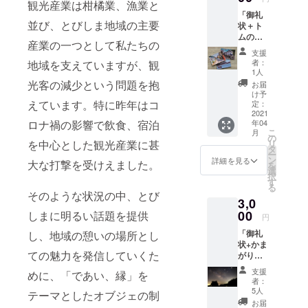
観光産業は柑橘業、漁業と
のもの
「御礼
と図柄
並び、とびしま地域の主要
状＋ト
が異な
ムの写
る場合
産業の一つとして私たちの
真館、
がござ
支援
写真家
いま
者：
地域を支えていますが、観
宮川ト
す。
1人
ムさん
光客の減少という問題を抱
お届
のポス
け予
トカー
えています。特に昨年はコ
定：
ド」 お
2021
ロナ禍の影響で飲食、宿泊
年04
礼のお
こ
月
手紙と
の
を中心とした観光産業に甚
リ
写真家
タ
ー
トムさ
ン
詳細を見る
大な打撃を受けえました。
を
んの写
選
択
真館の
す
る
ポスト
そのような状況の中、とび
3,0
カード
をラン
00
しまに明るい話題を提供
円
ダムで
「御礼
し、地域の憩いの場所とし
お届け
状+かま
しま
ての魅力を発信していくた
がり天
す。 ◎
体観測
ポスト
支援
めに、「であい、縁」を
館家族
カード
者：
一組5名
はラン
5人
テーマとしたオブジェの制
様入場
ダムで
お届