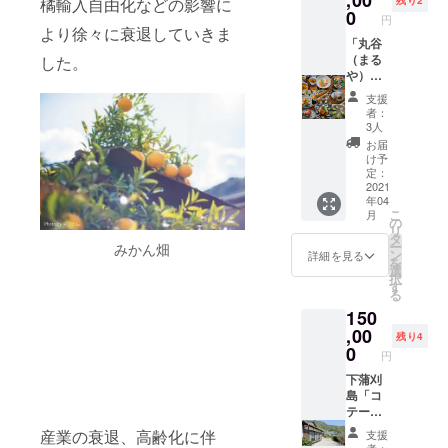
,00
残り2
橘輸入自由化などの影響に
後、事
んか？
トカー
0
円
前にお
ゆっく
ドはラ
より徐々に衰退していきま
電話で
り宿泊
「丸谷
ンダム
予約を
してか
（まる
した。
でお届
してご
らの参
や）
しま
訪問く
加も、
完全プ
す。画
支援
ださ
カヤッ
ライ
像の中
者：
い。 ◎
クの後
ベート
のもの
3人
予約は
に泊ま
空間・
とは限
お届
通常の
るのも
一日一
りませ
け予
予約と
良し！
組様限
ん。
定：
同じ扱
海上散
定 四
2021
年04
いとさ
歩と宿
季
こ
月
せてい
泊が
折々、
の
リ
ただき
セット
瀬戸内
タ
ー
みかん畑
ます。
になっ
の島の
ン
詳細を見る
を
団体利
たとっ
味わい
選
択
用があ
てもお
を楽し
す
る
る場合
得なプ
むコー
150
など、
ランと
ス料
都合に
なって
理 6名
,00
残り4
より予
おりま
様」 と
0
円
約を受
す。 県
びしま
けられ
民の
海道を
下蒲刈
ない日
浜 広
繋ぐ１
島「コ
があり
島県呉
つ目の
テージ
ます。
市蒲刈
橋【安
梶ヶ
産業の衰退、高齢化に伴
支援
あらか
町大浦
芸灘大
浜」宿