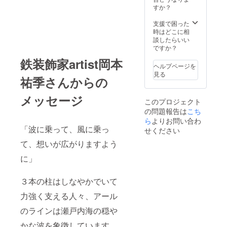
在費な
◎交通
までと
い。 県
すか？
どはリ
費、滞
させて
民の
ターン
在費な
いただ
浜 広
支援で困った
に含ま
どはリ
きま
島県呉
時はどこに相
れませ
ターン
す。 ◎
市蒲刈
談したらいい
ん。
に含ま
宿泊券
町大浦
ですか？
れませ
到着
7605 ◎
鉄装飾家artist岡本
ん。
後、お
ご宿泊
ヘルプページを
電話で
有効期
見る
祐季さんからの
ご予約
限は宿
くださ
泊券が
い。 ◎
到着し
メッセージ
このプロジェクト
繁忙期
た日か
の問題報告は
こち
は予約
ら、
が取り
2022年
ら
よりお問い合わ
づらい
9月30日
「波に乗って、風に乗っ
せください
ことが
までと
て、想いが広がりますよう
ありま
させて
す。あ
いただ
に」
らかじ
きま
めご了
す。 ◎
承くだ
宿泊券
３本の柱はしなやかでいて
さい。
到着
◎交通
後、お
力強く支える人々、アール
費など
電話で
はリ
ご予約
のラインは瀬戸内海の穏や
ターン
くださ
かな波を象徴しています。
に含ま
い。 ◎