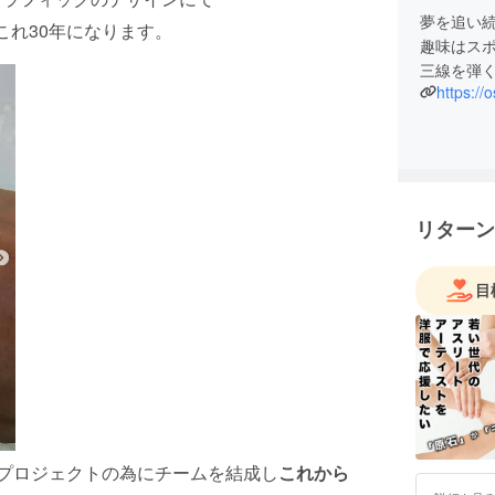
夢を追い
これ30年になります。
趣味はス
三線を弾
https://
リターン
目
のプロジェクトの為にチームを結成し
これから