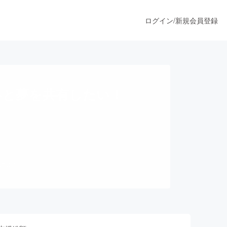
ログイン
/
新規会員登録
うすぐ公開されます
いと夢を共有したい！
プロダクト
ファッション
だけます。
スポーツ
ア
ソーシャルグッド