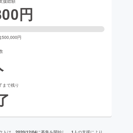
支援総額
800
円
00,000円
数
人
了まで残り
了
クトは、
2020/12/04
に募集を開始し、
1
人の支援により