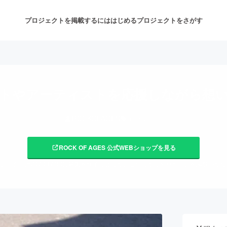
プロジェクトを掲載するには
はじめる
プロジェクトをさがす
注目のリターン
注目の新着プロジェクト
募集終了が近いプロジェクト
も
トやアーティストを応援しながら想
ROCKOFAGES
チャレンジ
音楽
舞台・パフォーマンス
ROCK OF AGES 公式WEBショップを見る
ゲーム・サービス開発
フード・飲食店
ジェクトは2020/12/30に募集を終了しました。こちらから関連ページを閲覧いた
書籍・雑誌出版
アニメ・漫画
チャレンジ
ビューティー・ヘルスケ