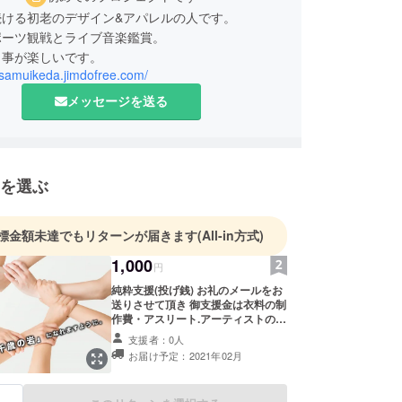
続ける初老のデザイン&アパレルの人です。
ポーツ観戦とライブ音楽鑑賞。
く事が楽しいです。
osamuikeda.jimdofree.com/
メッセージを送る
を選ぶ
標金額未達でもリターンが届きます
(All-in方式)
1,000
円
純粋支援(投げ銭) お礼のメールをお
送りさせて頂き 御支援金は衣料の制
作費・アスリート.アーティストのサ
ポート費用とさせて頂きます。
支援者：0人
お届け予定：2021年02月