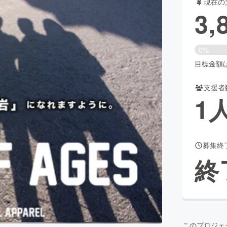
現在の
3,
CAMPFIRE for Social Good
CAMPFIRE Creation
0%
CAMPFIREふるさと納税
machi-ya
コミュニティ
目標金額は5
支援者
1
募集終
終
このプロジェ