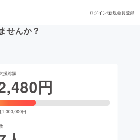
ログイン
/
新規会員登録
きませんか？
うすぐ公開されます
支援総額
プロダクト
2,480
円
ファッション
スポーツ
,000,000円
数
ア
ソーシャルグッド
7
人