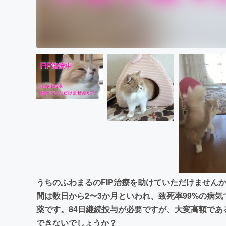
うちのふわまるのFIP治療を助けていただけません
間は数日から2〜3か月といわれ、致死率99%の病気
薬です。84日継続投与が必要ですが、大変高額で
できないでしょうか？