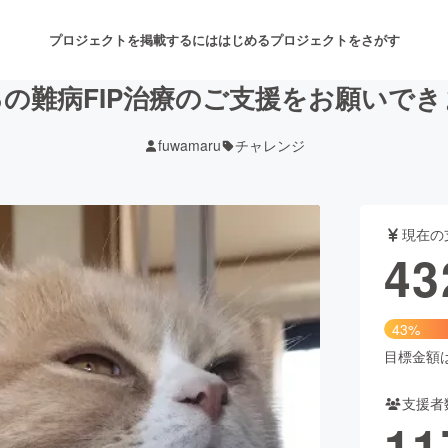
プロジェクトを掲載するには
はじめる
プロジェクトをさがす
％の難病FIP治療のご支援をお願いで
fuwamaru
チャレンジ
注目のリターン
注目の新着プロジェクト
募集終了が近いプロジェクト
も
現在の
音楽
舞台・パフォーマンス
43
ゲーム・サービス開発
フード・飲食店
43%
書籍・雑誌出版
アニメ・漫画
目標金額は1
支援者
チャレンジ
ビューティー・ヘルスケ
11