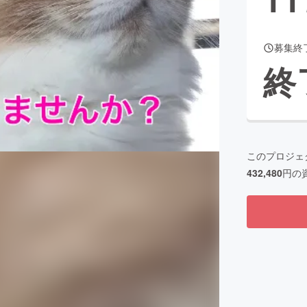
募集終
CAMPFIRE for Social Good
CAMPFIRE Creation
終
CAMPFIREふるさと納税
machi-ya
コミュニティ
このプロジェ
432,480
円の