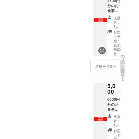
3500円
分のお
食事券
をお送
支援
り致し
者：
ます。
3人
(500円
お届
券を7
け予
枚) 有効
定：
期限
2021
年02
2022年
こ
月
2月末 ※
の
リ
お釣り
タ
ー
は出ま
ン
詳細を見る
を
せん。
選
択
す
る
5,0
00
円
6000円
分のお
食事券
をお送
支援
り致し
者：
ます。
1人
(500円
お届
券を12
け予
枚) 有効