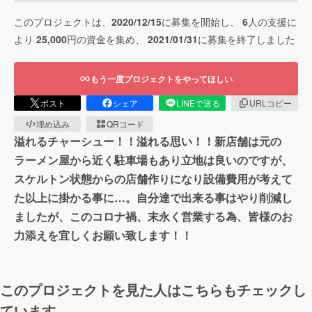
このプロジェクトは、
2020/12/15
に募集を開始し、
6
人の支援に
より
25,000
円の資金を集め、
2021/01/31
に募集を終了しました
もう一度プロジェクトをやってほしい
ポスト
シェア
LINEで送る
URLコピー
埋め込み
QRコード
溢れるチャーシュー！！溢れる思い！！新店舗は元の
ラーメン屋から近く駐車場もあり立地は良いのですが、
スケルトン状態からの店舗作りになり設備費用が考えて
た以上に掛かる事に…。自分達で出来る事はやり削減し
ましたが、このコロナ禍、末永く営業する為、皆様のお
力添えを宜しくお願い致します！！
このプロジェクトを見た人はこちらもチェックし
ています