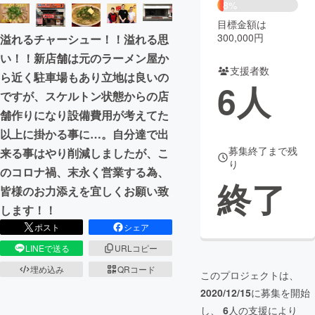
8%
目標金額は
まちづくり・地域活性化
300,000円
溢れるチャーシュー！！溢れる思
い！！新店舗は元のラーメン屋か
CAMPFIRE for Social Good
CAMPFIRE Creation
支援者数
ら近く駐車場もあり立地は良いの
6
人
CAMPFIREふるさと納税
machi-ya
コミュニティ
ですが、スケルトン状態からの店
舗作りになり設備費用が考えてた
以上に掛かる事に…。自分達で出
募集終了まで残
来る事はやり削減しましたが、こ
り
のコロナ禍、末永く営業する為、
終了
皆様のお力添えを宜しくお願い致
します！！
ポスト
シェア
LINEで送る
URLコピー
埋め込み
QRコード
このプロジェクトは、
2020/12/15
に募集を開始
し、
6
人の支援により