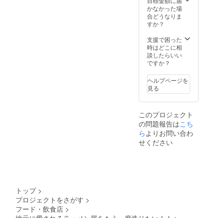
目標金額に届
かなかった場
合どうなりま
すか？
支援で困った
時はどこに相
談したらいい
ですか？
ヘルプページを
見る
このプロジェクト
の問題報告は
こち
ら
よりお問い合わ
せください
トップ
>
プロジェクトをさがす
>
フード・飲食店
>
地元に愛されるラーメン屋をもう一度造りたい！！
>