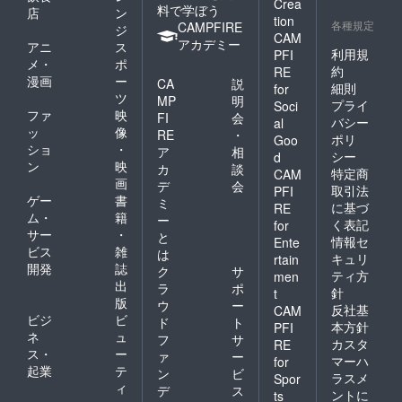
Crea
料で学ぼう
店
ン
tion
各種規定
CAMPFIRE
ジ
CAM
アカデミー
アニ
ス
利用規
PFI
メ・
ポ
約
RE
漫画
ー
CA
説
細則
for
ツ
MP
明
プライ
Soci
ファ
映
FI
会
バシー
al
ッ
像
RE
・
ポリ
Goo
ショ
・
ア
相
シー
d
ン
映
カ
談
特定商
CAM
画
デ
会
取引法
PFI
ゲー
書
ミ
に基づ
RE
ム・
籍
ー
く表記
for
サー
・
と
情報セ
Ente
ビス
雑
は
キュリ
rtain
開発
誌
ク
サ
ティ方
men
出
ラ
ポ
針
t
版
ウ
ー
反社基
CAM
ビジ
ビ
ド
ト
本方針
PFI
ネ
ュ
フ
サ
カスタ
RE
ス・
ー
ァ
ー
マーハ
for
起業
テ
ン
ビ
ラスメ
Spor
ィ
デ
ス
ントに
ts