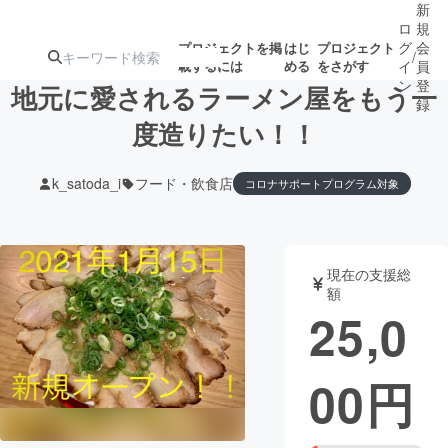
新
ロ
規
グ
会
プロジェクトを掲
はじ
プロジェクト
/
載するには
める
をさがす
イ
員
ン
登
地元に愛されるラーメン屋をもう一
録
度造りたい！！
人気のプロ
注目のリ
注目の新着プロ
募集終了が近いプ
もうすぐ公開
k_satoda_i
フード・飲食店
コロナサポートプログラム対象
ジェクト
ターン
ジェクト
ロジェクト
されます
アート・写真
音楽
現在の支援総
額
25,0
テクノロジー・ガジェット
ゲーム・サ
映像・映画
書籍・雑誌
00
円
ビジネス・起業
チャレンジ