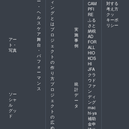
ー
ィ
対する
CAM
・
ン
考え方
PFI
ヘ
グ
クッ
RE
ル
と
キーポ
ふる
ス
は
リシー
さと
ケ
プ
実
納税
ア
ロ
施
AD
アー
舞
ジ
事
FOR
ト・
台
ェ
例
ALL
写真
・
ク
HIO
パ
ト
KOS
フ
の
HI
ォ
作
JFA
ー
り
クラ
マ
方
ウド
ン
プ
統
ファ
ス
ロ
計
ン
ソー
ジ
デ
ディ
シャ
ェ
ー
ング
ル
ク
タ
mac
グッ
ト
hi-ya
ド
の
補助
広
金申
め