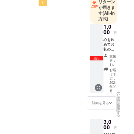
伺わせていただきま
リターン
1
が届きま
す。
す
(All-in
応援しています！頑
方式)
張ってください！
1,0
00
円
心を込
めてお
礼の
メール
支援
をお送
者：
り致し
1人
ます。
お届
け予
定：
2021
年02
こ
月
の
リ
タ
ー
ン
詳細を見る
を
選
択
す
る
3,0
00
円