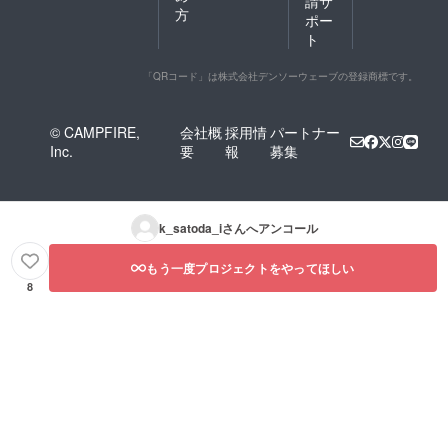
請サ
方
ポー
ト
「QRコード」は株式会社デンソーウェーブの登録商標です。
© CAMPFIRE,
会社概
採用情
パートナー
Inc.
要
報
募集
k_satoda_i
さんへアンコール
もう一度プロジェクトをやってほしい
8