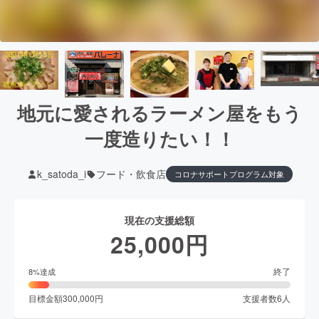
地元に愛されるラーメン屋をもう
一度造りたい！！
k_satoda_i
フード・飲食店
コロナサポートプログラム対象
現在の支援総額
25,000
円
終了
8
%達成
目標金額
300,000
円
支援者数
6
人