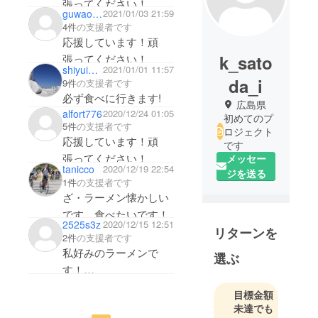
張ってください！
guwaou2003
2021/01/03 21:59
4件
の支援者です
応援しています！頑
k_sato
張ってください！
shiyui_sake
2021/01/01 11:57
da_i
9件
の支援者です
必ず食べに行きます!
広島県
alfort776
2020/12/24 01:05
初めてのプ
5件
の支援者です
ロジェクト
応援しています！頑
です
張ってください！
メッセー
tanicco
2020/12/19 22:54
ジを送る
1件
の支援者です
ざ・ラーメン懐かしい
です。食べたいです！
2525s3z
2020/12/15 12:51
リターンを
2件
の支援者です
私好みのラーメンで
選ぶ
す！
広島へ旅行ができるよ
目標金額
うになったその時には
未達でも