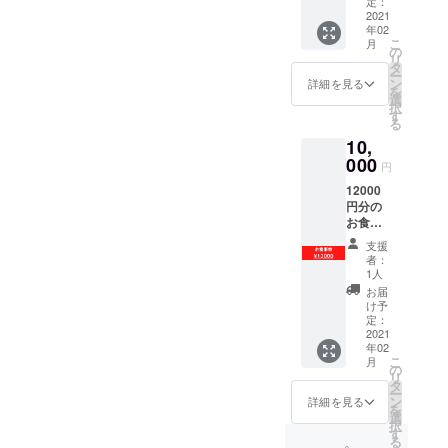
定：
期限
2021
年02
2022年
こ
月
2月末
の
リ
＊お釣
タ
ー
りは出
ン
詳細を見る
を
ませ
選
択
ん。
す
る
10,
000
円
12000
円分の
お食事
券をお
支援
送り致
者：
しま
1人
す。
お届
(500円
け予
券を24
定：
枚) 有効
2021
年02
期限
こ
月
2022年
の
リ
2月末
タ
ー
＊お釣
ン
詳細を見る
を
りは出
選
択
ませ
す
る
ん。