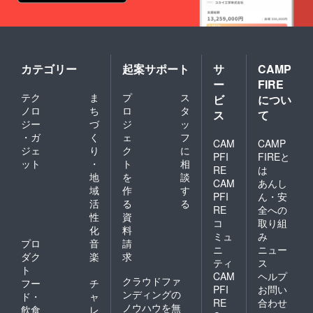
カテゴリー
起案サポート
サ
CAMP
ー
FIRE
テク
ま
プ
ス
ビ
につい
ノロ
ち
ロ
タ
ス
て
ジー
づ
ジ
ッ
・ガ
く
ェ
フ
CAM
CAMP
ジェ
り
ク
に
PFI
FIREと
ット
・
ト
相
RE
は
地
を
談
CAM
あんし
域
作
す
PFI
ん・安
活
る
る
RE
全への
性
資
コ
取り組
化
料
ミュ
み
プロ
音
請
ニ
ニュー
ダク
楽
求
ティ
ス
ト
CAM
ヘルプ
クラウドファ
フー
チ
PFI
お問い
ンディングの
ド・
ャ
RE
合わせ
ノウハウを無
飲食
レ