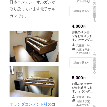
い。
こ
日本コンテントオルガンが
2021年03月
の
提供します。 私
リ
タ
たちの活動に、
取り扱っています電子オル
ー
ン
共感して頂いた
詳細を見る
を
選
方への感謝の気
ガンです。
択
す
持ちをお送り致
る
します。 ビーズ
4,000
であしらったオ
円
ランダをイメー
お礼のメッセー
ジしたペンダン
ジをお送りしま
ト。 手作り品に
す。 オランダコ
てデザイン及び
ンテントオルガ
仕様は、お楽し
支援者：0人
ンオリジナルの
みとさせて下さ
お届け予定：
ポストカードを
こ
い。
2021年03月
の
提供 します。 私
リ
タ
たちの活動に、
ー
ン
共感して頂いた
詳細を見る
を
選
方への感謝の気
択
す
持ちをお送り致
る
します。 オラン
5,000
ダを意識したデ
円
ザインと宮大工
お礼のメッセー
監修による木製
ジをお送りしま
イヤリング。 手
す。 オランダコ
作り品にてデザ
ンテントオルガ
イン及び仕様
支援者：0人
ンオリジナルの
は、お楽しみと
お届け予定：
ポストカードを
オランダコンテント社
のコ
こ
させて下さい。
2021年03月
の
提供します。 私