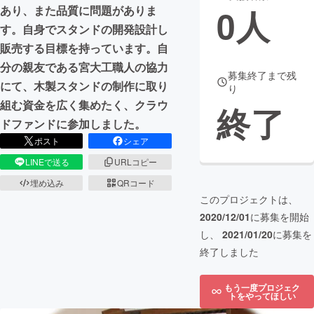
0
人
あり、また品質に問題がありま
まちづくり・地域活性化
す。自身でスタンドの開発設計し
販売する目標を持っています。自
分の親友である宮大工職人の協力
CAMPFIRE for Social Good
CAMPFIRE Creation
募集終了まで残
にて、木製スタンドの制作に取り
り
CAMPFIREふるさと納税
machi-ya
コミュニティ
組む資金を広く集めたく、クラウ
終了
ドファンドに参加しました。
ポスト
シェア
LINEで送る
URLコピー
埋め込み
QRコード
このプロジェクトは、
2020/12/01
に募集を開始
し、
2021/01/20
に募集を
終了しました
もう一度プロジェク
トをやってほしい