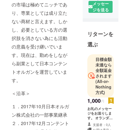
神奈川県川
メッセー
の市場は極めてニッチであ
崎市在住
ジを送る
り、専業としては成り立た
趣味は健康
ない商材と言えます。しか
の為の
ウォーキン
し、必要としている方の選
リターンを
グ
択肢を消さない為にも活動
楽しみは家
選ぶ
の意義を受け継いでいま
族での外食
す。現在は、勤めをしなが
目標金額
ら副業として日本コンテン
未達なら
全額返金
トオルガンを運営していま
されます
す。
(All-or-
Nothing
方式)
＜沿革＞
1,000
円
１．2017年10月日本オルガ
お礼のメッセー
ジをお送りしま
ン株式会社の一部事業継承
す。 オランダコ
ンテントオルガ
２．2017年12月コンテント
支援者：0人
ンオリジナルの
お届け予定：