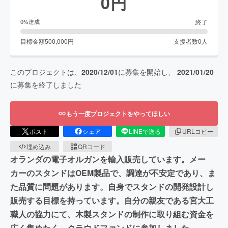
0
円
終了
0
%達成
目標金額
500,000
円
支援者数
0
人
このプロジェクトは、
2020/12/01
に募集を開始し、
2021/01/20
に募集を終了しました
もう一度プロジェクトをやってほしい
ポスト
シェア
LINEで送る
URLコピー
埋め込み
QRコード
オランダの電子オルガンを輸入販売しています。メー
カーのスタンドはOEM製品で、調達が不安定であり、ま
た品質に問題があります。自身でスタンドの開発設計し
販売する目標を持っています。自分の親友である宮大工
職人の協力にて、木製スタンドの制作に取り組む資金を
広く集めたく、クラウドファンドに参加しました。