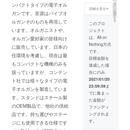
リ
タ
たちの活動に、
ンパクトタイプの電子オル
ー
ン
共感して頂いた
詳細を見る
を
ガンです。音源はパイプオ
選
方への感謝の気
択
す
持ちをお送り致
る
ルガンそのものを再現して
します。 オラン
このプロ
ダを意識したデ
います。オルガニストや、
ジェクト
ザインと宮大工
監修による木製
は、All-or-
オルガン愛好家の皆様向け
ペンダント。 手
Nothing方式
作り品にてデザ
に販売しています。日本の
イン及び仕様
です。
住環境を考慮し、現在は最
は、お楽しみと
目標金額を
させて下さい。
もコンパクトな機種のみを
達成した場
扱っていますが、コンテン
合にのみ、
2021/01/20
ト社では様々なタイプの電
23:59:59
ま
子オルガンを製造していま
でに集まっ
す。スタンドはスチール製
た金額が
のOEM製品で、他社の供給
ファンディ
ングされま
品です。持ち運びやステー
す。
ジにも使用できる仕様です