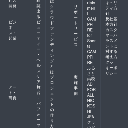
ビス
雑
は
キュリ
rtain
開発
誌
ク
サ
ティ方
men
出
ラ
ポ
針
t
版
ウ
ー
反社基
CAM
ビジ
ビ
ド
ト
本方針
PFI
ネ
ュ
フ
サ
カスタ
RE
ス・
ー
ァ
ー
マーハ
for
起業
テ
ン
ビ
ラスメ
Spor
ィ
デ
ス
ントに
ts
ー
ィ
対する
CAM
・
ン
考え方
PFI
ヘ
グ
クッ
RE
ル
と
キーポ
ふる
ス
は
リシー
さと
ケ
プ
実
納税
ア
ロ
施
AD
アー
舞
ジ
事
FOR
ト・
台
ェ
例
ALL
写真
・
ク
HIO
パ
ト
KOS
フ
の
HI
ォ
作
JFA
ー
り
クラ
マ
方
ウド