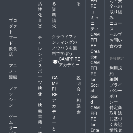
PFI
ん・安
活
る
る
RE
全への
性
資
コ
取り組
化
料
ミュ
み
プロ
音
請
ニ
ニュー
ダク
楽
求
ティ
ス
ト
CAM
ヘルプ
クラウドファ
フー
チ
PFI
お問い
ンディングの
ド・
ャ
RE
合わせ
ノウハウを無
飲食
レ
Crea
料で学ぼう
店
ン
tion
各種規定
CAMPFIRE
ジ
CAM
アカデミー
アニ
ス
利用規
PFI
メ・
ポ
約
RE
漫画
ー
CA
説
細則
for
ツ
MP
明
プライ
Soci
ファ
映
FI
会
バシー
al
ッ
像
RE
・
ポリ
Goo
ショ
・
ア
相
シー
d
ン
映
カ
談
特定商
CAM
画
デ
会
取引法
PFI
ゲー
書
ミ
に基づ
RE
ム・
籍
ー
く表記
for
サー
・
と
情報セ
Ente