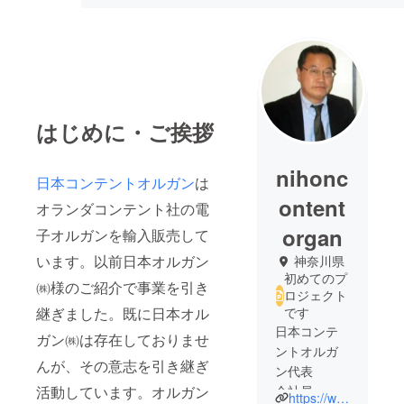
はじめに・ご挨拶
nihonc
日本コンテントオルガン
は
ontent
オランダコンテント社の電
organ
子オルガンを輸入販売して
います。以前日本オルガン
神奈川県
初めてのプ
㈱様のご紹介で事業を引き
ロジェクト
継ぎました。既に日本オル
です
日本コンテ
ガン㈱は存在しておりませ
ントオルガ
んが、その意志を引き継ぎ
ン代表
活動しています。オルガン
会社員
https://www.organlife.org