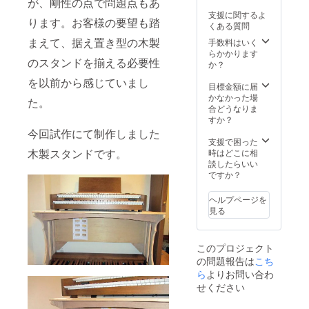
が、剛性の点で問題点もあ
支援に関するよ
ります。お客様の要望も踏
くある質問
まえて、据え置き型の木製
手数料はいく
らかかります
のスタンドを揃える必要性
か？
を以前から感じていまし
目標金額に届
かなかった場
た。
合どうなりま
すか？
今回試作にて制作しました
支援で困った
木製スタンドです。
時はどこに相
談したらいい
ですか？
ヘルプページを
見る
このプロジェクト
の問題報告は
こち
ら
よりお問い合わ
せください