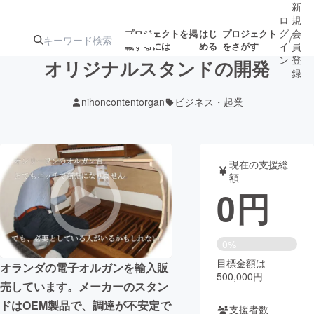
新
ロ
規
グ
会
プロジェクトを掲
はじ
プロジェクト
/
載するには
める
をさがす
イ
員
ン
登
オリジナルスタンドの開発
録
nihoncontentorgan
ビジネス・起業
人気のプロ
注目のリ
注目の新着プロ
募集終了が近いプ
もうすぐ公開
ジェクト
ターン
ジェクト
ロジェクト
されます
現在の支援総
額
アート・写真
音楽
0
円
テクノロジー・ガジェット
ゲーム・サ
0%
目標金額は
映像・映画
書籍・雑誌
オランダの電子オルガンを輸入販
500,000円
売しています。メーカーのスタン
ビジネス・起業
チャレンジ
ドはOEM製品で、調達が不安定で
支援者数