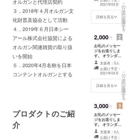
オルガンと代理店契約
ポストカードを
こ
2021年03月
の
提供します。 私
リ
３．2018年４月オルガン文
タ
たちの活動に、
ー
ン
共感して頂いた
詳細を見る
を
化財普及協会として活動
選
方への感謝の気
択
す
持ちをお送り致
４．2019年６月日本シー
る
します。
2,000
アール株式会社協賛による
円
お礼のメッセー
オルガン関連雑貨の取り扱
ジをお送りしま
いを開始
す。 オランダコ
ンテントオルガ
支援者：0人
５．2020年4月名称を日本
ンオリジナルの
お届け予定：
ポストカードを
こ
2021年03月
コンテントオルガンとする
の
提供します。 私
リ
タ
たちの活動に、
ー
ン
共感して頂いた
詳細を見る
を
選
方への感謝の気
択
す
持ちをお送り致
る
します。 ビーズ
3,000
であしらったオ
円
ランダをイメー
プロダクトのご紹
お礼のメッセー
ジしたイヤリン
ジをお送りしま
グ。 手作り品に
介
す。 オランダコ
てデザイン及び
ンテントオルガ
仕様は、お楽し
支援者：0人
ンオリジナルの
みとさせて下さ
お届け予定：
ポストカードを