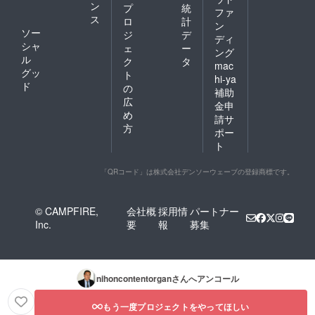
ン
プ
統
ファ
ス
ロ
計
ン
ソー
ジ
デ
ディ
シャ
ェ
ー
ング
ル
ク
タ
mac
グッ
ト
hi-ya
ド
の
補助
広
金申
め
請サ
方
ポー
ト
「QRコード」は株式会社デンソーウェーブの登録商標です。
© CAMPFIRE,
会社概
採用情
パートナー
Inc.
要
報
募集
nihoncontentorgan
さんへアンコール
もう一度プロジェクトをやってほしい