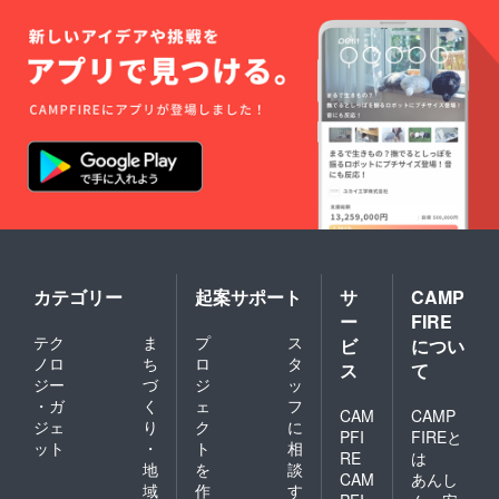
カテゴリー
起案サポート
サ
CAMP
ー
FIRE
テク
ま
プ
ス
ビ
につい
ノロ
ち
ロ
タ
ス
て
ジー
づ
ジ
ッ
・ガ
く
ェ
フ
CAM
CAMP
ジェ
り
ク
に
PFI
FIREと
ット
・
ト
相
RE
は
地
を
談
CAM
あんし
域
作
す