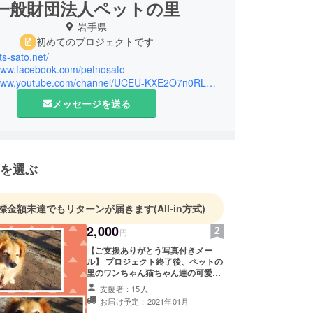
一般財団法人ペットの里
岩手県
初めてのプロジェクトです
ts-sato.net/
/www.facebook.com/petnosato
https://www.youtube.com/channel/UCEU-KXE2O7n0RL73dburXjQ
メッセージを送る
を選ぶ
標金額未達でもリターンが届きます
(All-in方式)
2,000
円
【ご支援ありがとう写真付きメー
ル】 プロジェクト終了後、ペットの
里のワンちゃん猫ちゃん達の可愛い
写真付きのお礼メールをお送りさせ
支援者：15人
て頂きます。 ※こちらのリターン
お届け予定：2021年01月
は、メール以外の返礼品はございま