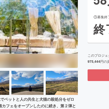
募集終
CAMPFIRE for Social Good
CAMPFIRE Creation
終
CAMPFIREふるさと納税
machi-ya
コミュニティ
このプロジェ
975,444
円の
地でペットと人の共生と犬猫の殺処分をゼロ
猫カフェをオープンしたのに続き、第２弾と