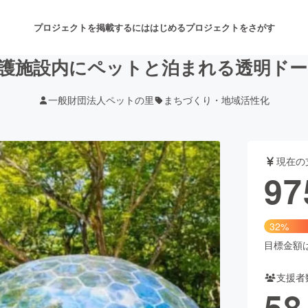
プロジェクトを掲載するには
はじめる
プロジェクトをさがす
護施設内にペットと泊まれる透明ド
一般財団法人ペットの里
まちづくり・地域活性化
注目のリターン
注目の新着プロジェクト
募集終了が近いプロジェクト
も
現在の
音楽
舞台・パフォーマンス
97
ゲーム・サービス開発
フード・飲食店
32%
書籍・雑誌出版
アニメ・漫画
目標金額は3
支援者
チャレンジ
ビューティー・ヘルスケ
58