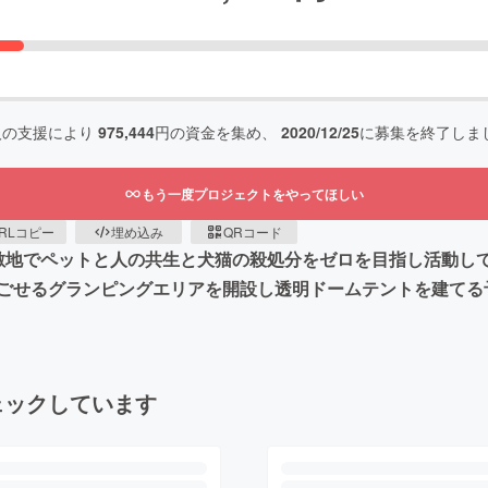
人の支援により
975,444
円の資金を集め、
2020/12/25
に募集を終了しま
もう一度プロジェクトをやってほしい
RLコピー
埋め込み
QRコード
敷地でペットと人の共生と犬猫の殺処分をゼロを目指し活動し
ごせるグランピングエリアを開設し透明ドームテントを建てる
ェックしています