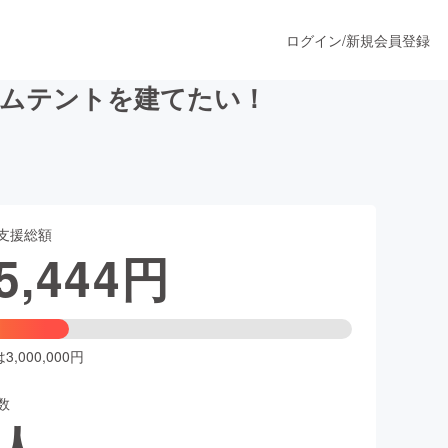
ログイン
/
新規会員登録
ームテントを建てたい！
うすぐ公開されます
支援総額
プロダクト
5,444
円
ファッション
スポーツ
,000,000円
数
ア
ソーシャルグッド
人