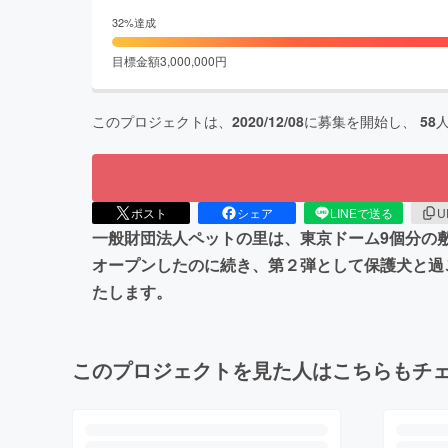
32
%達成
目標金額
3,000,000
円
このプロジェクトは、
2020/12/08
に募集を開始し、
58
ポスト
シェア
LINEで送る
U
一般財団法人ペットの里は、東京ドーム9個分の
オープンしたのに続き、第２弾として保護犬と過
たします。
このプロジェクトを見た人はこちらもチ