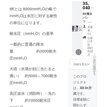
35,
040
8Kとは 8000mmH₂Oの略で
円
8K撥水
mmH₂Oは水圧に対する耐性
パン
ツ
の単位になります。
27％OF
支援
F トリ
者：
耐水圧（mmH₂O）の基準
プル割
0人
引
お届
35040
け予
一般的に普通の降水
円(税込)
定：
・8K撥
2021
量 約3000耐水
年02
水パン
こ
月
ツ×3着
の
圧mmH₂O
リ
（お好
タ
ー
きな色
ン
詳細を見る
を
を選ん
選
大雨（水滴が顔に当たると
択
でくだ
す
る
さい）
痛い） 約5000～7000耐水
このプロ
・取扱
ジェクト
圧mmH₂O
説明書
は、
All-In方
高圧放水（消防時）・滝の
式
です。
目標金額に
下 約10000耐水圧
関わらず、