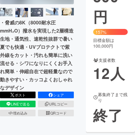
円
まちづくり・地域活性化
・脅威の8K（8000耐水圧
CAMPFIRE for Social Good
CAMPFIRE Creation
mmH₂O）撥水を実現した2層構造
157%
生地・通気性、速乾性抜群で暑い
CAMPFIREふるさと納税
machi-ya
コミュニティ
目標金額は
100,000円
夏でも快適・UVプロテクトで紫
外線をカット・汚れも簡単に洗い
支援者数
流せる・シワになりにくくお手入
12
人
れ簡単・伸縮自在で超軽量なので
動きやすい・カッコよくおしゃれ
なデザイン
募集終了まで残
ポスト
シェア
り
LINEで送る
URLコピー
終了
埋め込み
QRコード