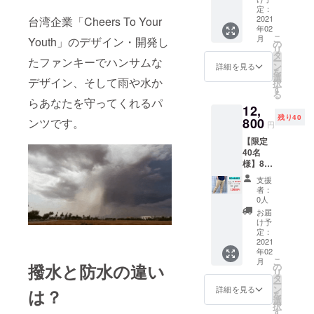
ンツ
定：
ブラッ
2021
台湾企業「Cheers To Your
年02
ク ・取
こ
月
Youth」のデザイン・開発し
扱説明
の
リ
書
タ
ー
たファンキーでハンサムな
ン
詳細を見る
を
選
デザイン、そして雨や水か
択
す
る
らあなたを守ってくれるパ
12,
残り40
800
ンツです。
円
【限定
40名
様】8K
撥水パ
支援
ンツ
者：
20％OF
0人
F ・8K
お届
撥水パ
け予
ンツ
定：
カーキ
2021
年02
・取扱
こ
月
説明書
撥水と防水の違い
の
リ
タ
ー
ン
詳細を見る
は？
を
選
択
す