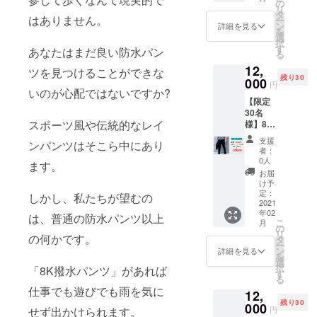
説明書
の
リ
タ
はありません。
ー
ン
詳細を見る
を
選
択
す
あなたはまだ良い防水パン
る
12,
ツを見つけることができな
残り30
000
円
いのが心配ではないですか?
【限定
30名
スポーツ風や伝統的なレイ
様】8K
撥水パ
支援
ンパンツはそこら中にあり
ンツ
者：
25％OF
0人
ます。
F ・8K
お届
撥水パ
け予
ンツ
定：
しかし、私たちが望むの
ブラッ
2021
年02
ク ・取
は、普通の防水パンツ以上
こ
月
扱説明
の
リ
書
の何かです。
タ
ー
ン
詳細を見る
を
選
択
「8K撥水パンツ」があれば
す
る
仕事でも遊びでも雨を気に
12,
残り30
000
円
せず出かけられます。