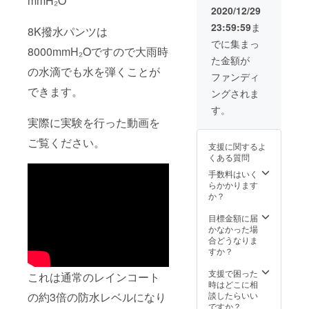
mmH₂O
2020/12/29
23:59:59
ま
8K撥水パンツは
でに集まっ
8000mmH₂Oですので大雨時
た金額が
の水滴でも水を弾くことが
ファンディ
できます。
ングされま
す。
実際に実験を行った動画を
ご覧ください。
支援に関するよ
くある質問
手数料はいく
らかかります
か？
目標金額に届
かなかった場
合どうなりま
すか？
支援で困った
これは通常のレインコート
時はどこに相
の約3倍の防水レベルになり
談したらいい
ですか？