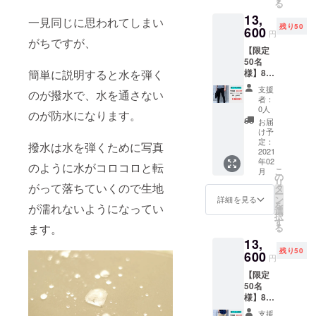
る
13,
一見同じに思われてしまい
残り50
600
円
がちですが、
【限定
50名
様】8K
簡単に説明すると水を弾く
撥水パ
支援
のが撥水で、水を通さない
ンツ
者：
15％OF
0人
のが防水になります。
F ・8K
お届
撥水パ
け予
ンツ
定：
撥水は水を弾くために写真
ブラッ
2021
年02
ク ・取
のように水がコロコロと転
こ
月
扱説明
の
リ
書
がって落ちていくので生地
タ
ー
ン
詳細を見る
を
が濡れないようになってい
選
択
す
る
ます。
13,
残り50
600
円
【限定
50名
様】8K
撥水パ
支援