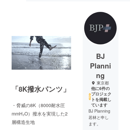
BJ
Planni
ng
東京都
「8K撥水パンツ」
他に6件の
プロジェク
トを掲載し
・脅威の8K（8000耐水圧
ています
BJ Planning
mmH₂O）撥水を実現した2
若林と申し
層構造生地
ます。