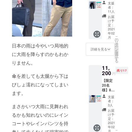
撥水パ
支援
なっていき
ンツ
者：
30％OF
ます。
11人
F ・8K
お届
精一杯、プ
撥水パ
け予
ロジェクト
ンツ
定：
ブラッ
2021
に取り組ん
年02
ク ・取
で参ります
こ
月
扱説明
の
リ
ので、少し
書
タ
日本の雨は今やいつ局地的
ー
ン
詳細を見る
でも興味を
を
に大雨を降らすのかもわか
選
持って頂だ
択
す
る
りません。
いて、支援
11,
頂けますと
残り17
200
円
幸いです。
傘を差しても太腿から下は
【限定
びしょ濡れになってしまい
20名
様】8K
ます。
撥水パ
支援
ンツ
者：
30％OF
3人
まさかいつ大雨に見舞われ
F ・8K
お届
撥水パ
るかも知れないのにレイン
け予
ンツ
定：
コートやレインパンツを持
カーキ
2021
年02
・取扱
こ
月
参して歩くなんて現実的で