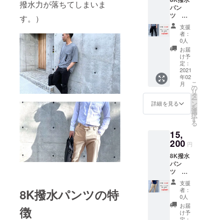
撥水力が落ちてしまいま
パン
ツ
す。）
5％OFF
支援
・8K撥
者：
水パン
0人
ツ ブ
お届
ラック
け予
・取扱
定：
説明書
2021
年02
こ
月
の
リ
タ
ー
ン
詳細を見る
を
選
択
す
る
15,
200
円
8K撥水
パン
ツ
5％OFF
支援
・8K撥
者：
8K撥水パンツの特
水パン
0人
ツ
お届
徴
カーキ
け予
・取扱
定：