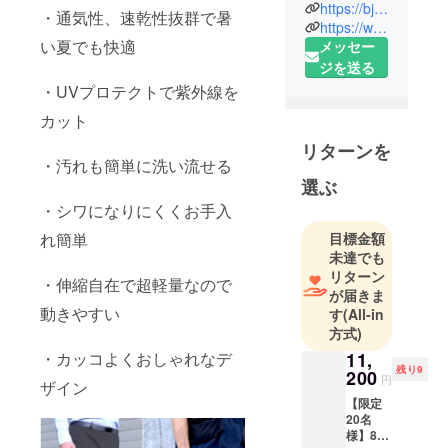
https://bj-planning.jimdosite.com/
・通気性、速乾性抜群で暑
弊社は輸入
https://www.facebook.com/Bjplanning/?eid=ARAyzC9[8ZuNC0nH8EmFz1kCuZ_r3QsGHdep8AvsbCYZXKLuVGeVrPJeD8UqyTTlJ6G6pK63MBRNI_bTJ
雑貨の小売
い夏でも快適
メッセー
＆卸売りを
ジを送る
メインに事
・UVプロテクトで紫外線を
業展開して
カット
おります。
リターンを
「人と人、
・汚れも簡単に洗い流せる
企業と企業
選ぶ
を繋げま
・シワになりにくくお手入
す」を理念
目標金額
れ簡単
に事業展開
未達でも
をしていま
リターン
・伸縮自在で超軽量なので
す。
が届きま
海外の便利
動きやすい
す
(All-in
な商品をお
方式)
届けするこ
11,
・カッコよくおしゃれなデ
残り9
とで、人と
200
円
ザイン
人、企業と
【限定
企業を繋げ
20名
様】8K
る懸け橋に