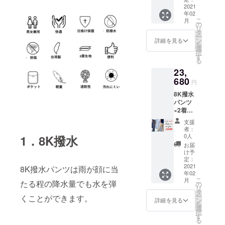
説明書
2021
年02
こ
月
の
リ
タ
ー
ン
詳細を見る
を
選
択
す
る
23,
680
円
8K撥水
パンツ
×2着
26％OF
支援
F ・8K
者：
撥水パ
0人
1．8K撥水
ンツ
お届
ブラッ
け予
ク・
定：
カーキ
2021
8K撥水パンツは雨が顔に当
年02
（お好
こ
月
たる程の降水量でも水を弾
きな色
の
リ
を選ん
タ
ー
くことができます。
でくだ
ン
詳細を見る
を
さい）
選
択
・取扱
す
る
説明書