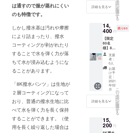
書
タ
ー
は通すので服が蒸れにくい
ン
詳細を見る
を
選
のも特徴です。
択
す
る
14,
しかし撥水基は汚れや摩擦
残り60
400
円
により詰まったり、撥水
【限定
60名
コーティングが剥がれたり
様】8K
撥水パ
することで水を弾く力が落
支援
ンツ
者：
ちて水が浸み込むようにな
10％OF
0人
F ・8K
お届
ることがあります。
撥水パ
け予
ンツ
定：
カーキ
2021
「8K撥水パンツ」は生地が
年02
・取扱
こ
月
説明書
の
２層コーティングになって
リ
タ
ー
おり、普通の撥水生地に比
ン
詳細を見る
を
選
択
べて水を弾く力を長く保持
す
る
することができます。（使
15,
200
円
用を長く繰り返した場合は
8K撥水