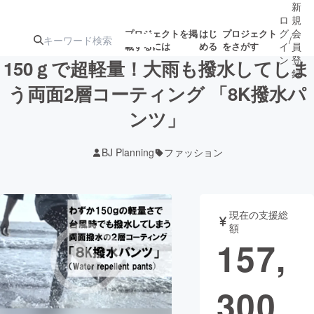
新
ロ
規
グ
会
プロジェクトを掲
はじ
プロジェクト
/
載するには
める
をさがす
イ
員
ン
登
150ｇで超軽量！大雨も撥水してしま
録
う両面2層コーティング 「8K撥水パ
ンツ」
人気のプロ
注目のリ
注目の新着プロ
募集終了が近いプ
もうすぐ公開
ジェクト
ターン
ジェクト
ロジェクト
されます
BJ Planning
ファッション
アート・写真
音楽
現在の支援総
テクノロジー・ガジェット
ゲーム・サ
額
157,
映像・映画
書籍・雑誌
300
ビジネス・起業
チャレンジ