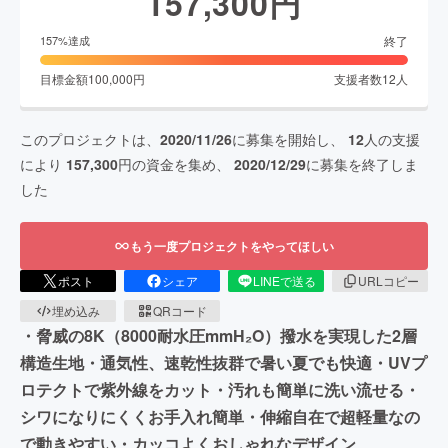
157,300
円
終了
157
%達成
目標金額
100,000
円
支援者数
12
人
このプロジェクトは、
2020/11/26
に募集を開始し、
12
人の支援
により
157,300
円の資金を集め、
2020/12/29
に募集を終了しま
した
もう一度プロジェクトをやってほしい
ポスト
シェア
LINEで送る
URLコピー
埋め込み
QRコード
・脅威の8K（8000耐水圧mmH₂O）撥水を実現した2層
構造生地・通気性、速乾性抜群で暑い夏でも快適・UVプ
ロテクトで紫外線をカット・汚れも簡単に洗い流せる・
シワになりにくくお手入れ簡単・伸縮自在で超軽量なの
で動きやすい・カッコよくおしゃれなデザイン