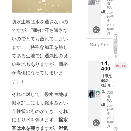
ンツ
者：
15％OF
0人
F ・8K
お届
撥水パ
け予
ンツ
定：
防水生地は水を通さないの
カーキ
2021
年02
ですが、同時に汗も通さな
・取扱
こ
月
説明書
の
リ
いのでとても蒸れてしまい
タ
ー
ン
詳細を見る
ます。（特殊な加工を施し
を
選
択
す
てある生地では通気性の良
る
14,
い生地もありますが、価格
残り60
400
円
が高価になってしまいま
【限定
す。）
60名
様】8K
撥水パ
支援
それに対して、撥水生地は
ンツ
者：
10％OF
0人
撥水加工により撥水基とい
F ・8K
お届
撥水パ
け予
う柱状のものができ、それ
ンツ
定：
ブラッ
2021
により水を弾きます。
撥水
年02
ク ・取
こ
月
扱説明
基は水を弾きますが、湿気
の
リ