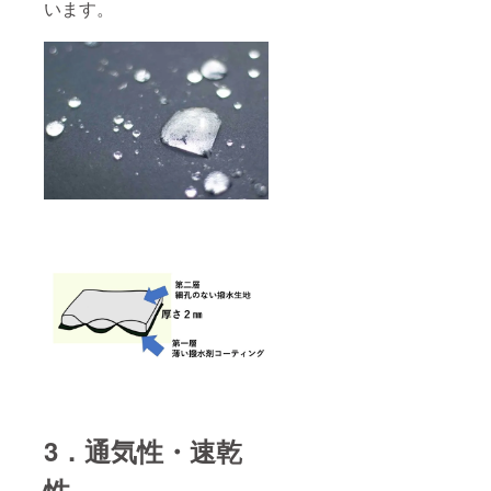
います。
3．通気性・速乾
性