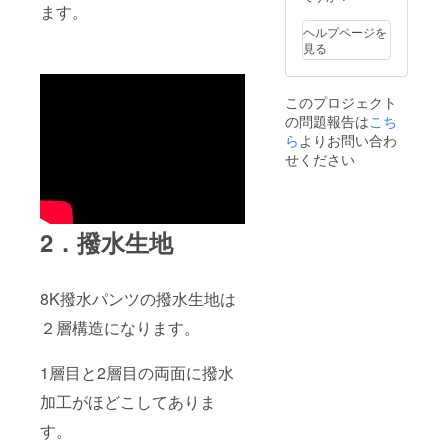
ます。
ヘルプページを
見る
このプロジェクト
の問題報告は
こち
ら
よりお問い合わ
せください
2．撥水生地
8K撥水パンツの撥水生地は
２層構造になります。
1層目と2層目の両面に撥水
加工がほどこしてありま
す。