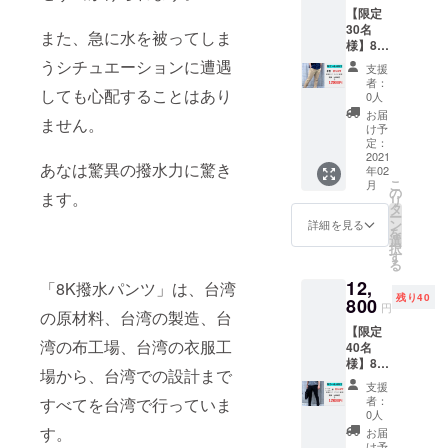
【限定
30名
また、急に水を被ってしま
様】8K
撥水パ
うシチュエーションに遭遇
支援
ンツ
者：
25％OF
しても心配することはあり
0人
F ・8K
お届
ません。
撥水パ
け予
ンツ
定：
カーキ
2021
あなは驚異の撥水力に驚き
年02
・取扱
こ
月
説明書
の
ます。
リ
タ
ー
ン
詳細を見る
を
選
択
す
る
12,
「8K撥水パンツ」は、台湾
残り40
800
円
の原材料、台湾の製造、台
【限定
湾の布工場、台湾の衣服工
40名
様】8K
場から、台湾での設計まで
撥水パ
支援
ンツ
者：
すべてを台湾で行っていま
20％OF
0人
F ・8K
す。
お届
撥水パ
け予