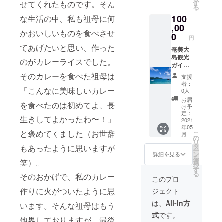
レーが
術体
せて頂
せてくれたものです。そん
す
る
ngara-
簡単に
験。 ヘ
きま
art.com
でき上
100
な生活の中、私も祖母に何
アケア
す！
/ （お届
がりま
マイス
,00
けする
かおいしいものを食べさせ
す。コ
ターの
0
円
ポスト
ロナ禍
知識
てあげたいと思い、作った
カード
で外出
と、こ
奄美大
は、RIE
もまま
だわり
島観光
のがカレーライスでした。
さんが
ならな
の美容
ガイド
ランダ
い時も
材料
券 奄
そのカレーを食べた祖母は
支援
ムに選
ござい
で、輝
美大島
者：
んだ10
ます
く髪色
の北部
「こんなに美味しいカレー
0人
枚にな
が、ぜ
を手に
から中
お届
りま
を食べたのは初めてよ、長
ひご家
するこ
部周
け予
す。ど
庭で月
とがで
辺、１
定：
生きしてよかったわ〜！」
んなデ
の虎カ
きま
日ガイ
2021
ザイン
レーを
年05
す。他
ド券。
と褒めてくました（お世辞
こ
が届く
月
召し上
に移住
移住12
の
リ
かお楽
がって
や奄美
年目の
タ
もあったように思いますが
ー
しみに
いただ
大島の
視点か
ン
詳細を見る
を
☆）
き、魅
こと、J
ら、奄
笑）。
選
択
惑いっ
のAさん
美の絶
す
る
ぱいの
そのおかげで、私のカレー
等につ
景ス
このプロ
オリエ
いて
ポット
作りに火がついたように思
ジェクト
ンタル
ゆっく
や、グ
な気分
り話し
ルメス
は、
All-In方
います。そんな祖母はもう
をお楽
ましょ
ポット
式
です。
しみく
う。
をご紹
他界しておりますが、最後