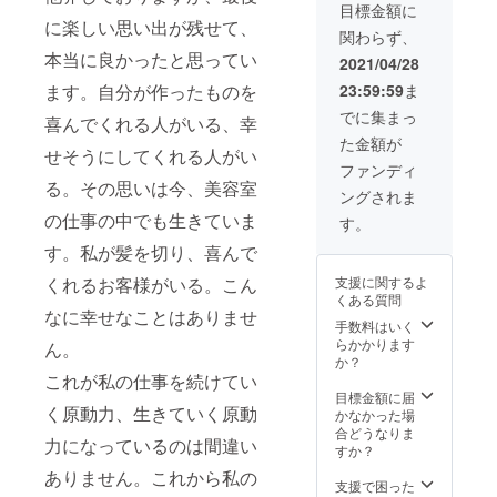
ださ
（付き
介しな
目標金額に
い。 ※
添いの
がら、
に楽しい思い出が残せて、
関わらず、
ポスト
方2名ま
奄美の
カード
本当に良かったと思ってい
でOKで
文化や
2021/04/28
はRIEさ
す） ※
移住の
ます。自分が作ったものを
23:59:59
ま
んがラ
髪の施
お話、
ンダム
術は一
その他
でに集まっ
喜んでくれる人がいる、幸
に選ん
回につ
に人生
た金額が
だもの
き、お
観やJの
せそうにしてくれる人がい
が届き
一人様
Aさん達
ファンディ
ますの
となり
など
る。その思いは今、美容室
ングされま
で、お
ます。
の、
楽しみ
※所要時
様々な
の仕事の中でも生きていま
す。
に！
間：約4
話をし
す。私が髪を切り、喜んで
時間
ながら
「有効
島を巡
くれるお客様がいる。こん
支援に関するよ
期限
りま
くある質問
2021年
す。 ※1
なに幸せなことはありませ
５月１
枚のガ
手数料はいく
日〜
イド券
らかかります
ん。
2022年
で本人
か？
４月３
以外に4
これが私の仕事を続けてい
０日迄/
名様ま
目標金額に届
く原動力、生きていく原動
お店が
で同行
かなかった場
営業す
可。計5
合どうなりま
力になっているのは間違い
る限り
名様同
すか？
有効」
乗OKで
ありません。これから私の
す。 ※
支援で困った