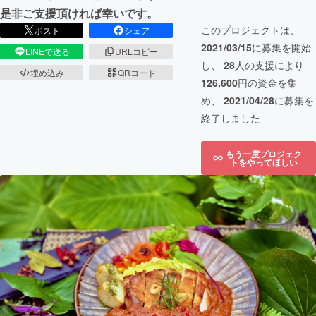
是非ご支援頂ければ幸いです。
このプロジェクトは、
ポスト
シェア
2021/03/15
に募集を開始
LINEで送る
URLコピー
し、
28
人の支援により
埋め込み
QRコード
126,600
円の資金を集
め、
2021/04/28
に募集を
終了しました
もう一度プロジェク
トをやってほしい