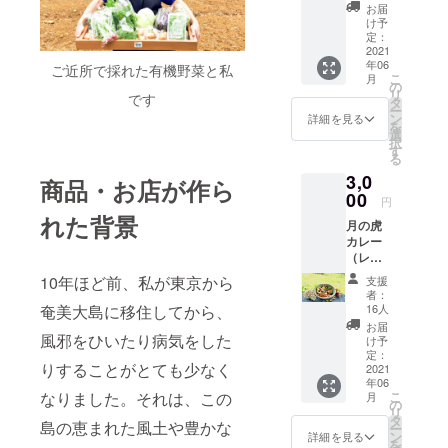
笑顔の
を絞
も二味
お届
画家RIE
り、絞
も変わ
け予
さんの
り汁を
定：
り、と
ポスト
2021
抽出。
てもお
年06
カード
昔なが
ご近所で採れた有機野菜と私
いしく
こ
月
2枚組
らの平
の
頂ける
リ
です
「豆と
釜を使
タ
逸品で
ー
麦」さ
い、強
ン
す。 ※
詳細を見る
を
んの珈
火で熱
選
ポスト
択
琲豆
せられ
す
カード
る
は、焙
た釜の
はRIEさ
3,0
煎機の
前で丹
商品・お店が作ら
んがラ
ガス圧
00
念にア
ンダム
円
やダン
クを取
に選ん
れた背景
月の虎
パーの
り除
だもの
カレー
操作を
き、焦
が届き
（レト
豆の種
げない
ますの
ルト
類に応
ように
で、お
10年ほど前、私が東京から
支援
パッ
じて微
絶妙な
楽しみ
者：
ク）
調整
火加減
16人
奄美大島に移住してから、
に！
200g ＋
し、
で、2時
お届
笑顔の
風邪をひいたり病気をした
日々の
間かけ
け予
画家RIE
気温や
定：
て煮詰
りすることがとても少なく
さんの
2021
湿度に
めてい
年06
ポスト
合わせ
ます。
こ
なりました。それは、この
月
カード
て焙煎
の
できた
リ
2枚 月
するこ
タ
純黒糖
島の恵まれた風土や豊かな
ー
ノ虎カ
とで、
ン
は、さ
詳細を見る
を