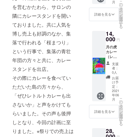
スパイ
んがラ
こ
月
んのポ
の
く。帰
スの効
を営むかたわら、サロンの
ンダム
リ
スト
タ
国後、
能を詳
に選ん
ー
カード
ン
「心の
詳細を見る
しくお
隣にカレースタンドを開い
だもの
を
2枚組 ※
選
豊か
知りに
が届き
択
ポスト
す
ておりました。共に人気を
さ・人
なりた
ますの
る
カード
の温か
い方
で、お
14,
はRIEさ
博し売上も好調のなか、集
さ」を
は、同
楽しみ
んがラ
000
世界中
梱され
円
に！
落で行われる「桜まつり」
ンダム
に広げ
ている
月の虎
に選ん
たいと
スパイ
という行事で、集落の青壮
カレー
だもの
いう想
ス豆知
（レト
が届き
いを込
識をお
年団の方々と共に、カレー
ルト
ますの
めて絵
読みい
支援
パッ
で、お
を描き
者：
スタンドを出店。
ただけ
ク）
楽しみ
0人
続けて
れば、
200g 5
に！
その際にカレーを食べてい
いる。
お届
スパイ
個セッ
け予
2009年
スの素
ト ＋ 笑
ただいた島の方々から、
定：
日本テ
晴らし
顔の画
2021
レビ
いさが
「ぜひレトルトカレーも出
年06
家RIEさ
『お
お分か
こ
月
んのポ
の
しゃれ
りにな
さないか」と声をかけても
リ
スト
タ
イズ
ること
ー
カード
ン
詳細を見る
ム』ス
らいました。その声も後押
でしょ
を
2枚組 ※
選
タジオ
う。 カ
択
ポスト
す
しとなり、今回の計画に至
アート
レー
る
カード
作品提
は、
28,
はRIEさ
りました。※祭りでの売上は
供。
ベース
んがラ
000
2011年
円