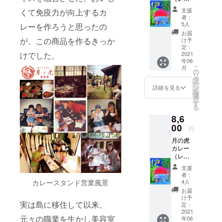
健康志
ポスト
深みが
ルト
です。
向の高
カード
増しま
支援
くて免疫力が向上するカ
パッ
～プロ
い方で
はRIEさ
者：
す。 手
ク）
フィー
も、安
5人
んがラ
レーを作ろうと思ったの
作業で
200g 2
ル～
心して
ンダム
お届
手間暇
個セッ
2002年
が、この商品を作るきっか
食べら
け予
に選ん
をかけ
ト ＋ 笑
京都嵯
定：
れるグ
だもの
ている
顔の画
2021
けでした。
峨芸術
ルテン
が届き
だけ、
年06
家RIEさ
短期大
フリー
ますの
製造量
こ
月
んのポ
学陶芸
の
のカ
で、お
が限ら
リ
スト
学科卒
タ
レー
楽しみ
れてい
ー
カード
業。
ン
は、食
詳細を見る
に！
るた
を
2枚組 ※
2005年
選
べれば
め、な
択
ポスト
ボルネ
す
食べる
かなか
る
カード
オ島の
ほど11
手に入
8,6
はRIEさ
ある村
種類の
れるこ
んがラ
00
を訪
スパイ
円
とがで
ンダム
れ、一
スが優
きな
月の虎
に選ん
人の少
しく効
い、幻
カレー
だもの
女との
いて、
の黒糖
（レト
が届き
出会い
体にも
ともい
ルト
ますの
から
おいし
支援
われて
パッ
で、お
「人の
いスパ
者：
いる秀
ク）
楽しみ
豊かさ
4人
カレースタンド営業風景
イシー
逸品で
200g 3
に！
は心の
カレー
お届
す。 ※
個セッ
中にあ
け予
となっ
ポスト
実は島に移住して以来、
ト ＋ 笑
定：
るの
ており
カード
顔の画
2021
だ」と
ます。
はRIEさ
元々の職業を生かし美容室
年06
家RIEさ
気づ