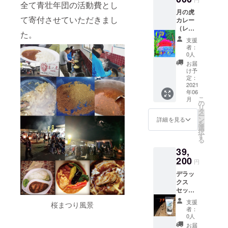
が野菜
全て青壮年団の活動費とし
ンダム
宮城県
と豆で
月の虎
に選ん
南三陸
できて
て寄付させていただきまし
カレー
だもの
町を訪
いるス
（レト
が届き
問。震
パイ
た。
ルト
ますの
災復興
支援
シーベ
パッ
で、お
者：
支援の
ジタリ
ク）
楽しみ
0人
絵を贈
アンカ
200g 10
に！
お届
呈。
レーで
個セッ
け予
2012年
すが、
ト ＋ 笑
定：
ANA創
鶏肉・
顔の画
2021
立60周
豚肉・
年06
家RIEさ
年機体
牛肉
こ
月
んのポ
の
デザイ
と、と
リ
スト
タ
ンコン
ても親
ー
カード
ン
詳細を見る
テスト
和性が
を
2枚組 ※
選
大賞受
ありま
択
ポスト
す
賞。
す。
る
カード
2014年
「季節
39,
はRIEさ
『愛を
の野菜
んがラ
200
円
受け
や、お
ンダム
とった
肉と合
デラッ
に選ん
日』
わせて
クス
だもの
（学研
食べた
セッ
が届き
プラ
い」と
ト 打
ますの
支援
ス）、
桜まつり風景
いう方
田原の
で、お
者：
2015年
は、箱
真塩
楽しみ
0人
『世界
に同梱
250g、
に！
お届
で一番