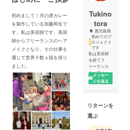
Tukino
初めまして！月の虎カレー
tora
を製作している加藤和生で
鹿児島県
す。私は美容師です。美容
初めてのプ
師からフリーランスのヘア
ロジェクト
です
メイクとなり、その仕事を
私は美容師
通じて世界十数ヵ国を巡り
を経てフ
ました。
リーランス
のヘアメイ
メッセー
クとなり、
ジを送る
様々な広告
やタレント
を手がけて
リターンを
参りまし
た。代表的
選ぶ
なタレント
としては俳