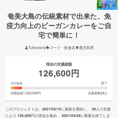
奄美大島の伝統素材で出来た、免
疫力向上のビーガンカレーをご自
宅で簡単に！
Tukinotora
フード・飲食店
鹿児島県
現在の支援総額
126,600
円
終了
12
%達成
目標金額
1,000,000
円
支援者数
28
人
このプロジェクトは、
2021/03/15
に募集を開始し、
28
人の支援
により
126,600
円の資金を集め、
2021/04/28
に募集を終了しま