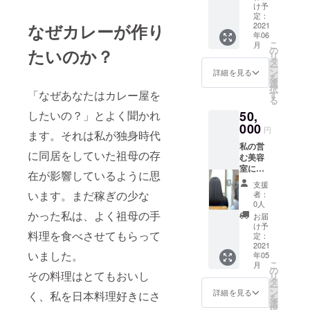
してあ
水間製
け予
たいせ
るレシ
糖の純
定：
つなあ
ピ集を
なぜカレーが作り
黒糖
2021
なたへ-
参考に
年06
500g、
マ
こ
して、
月
RIEさん
の
たいのか？
ザー・
リ
様々な
のポス
タ
テレサ
ー
種類の
トカー
ン
詳細を見る
からの
を
カレー
ド10
選
贈り
択
を召し
枚、豆
「なぜあなたはカレー屋を
す
物-』
る
上がっ
と麦の
（PHP
ていた
したいの？」とよく聞かれ
50,
コー
研究
だくこ
ヒー豆
000
円
所）を
ます。それは私が独身時代
ともで
200g 各
出版。
きま
私の営
1個と
に同居をしていた祖母の存
その他
す。 ま
む美容
月の虎
個展等
た、ご
室に
カレー
在が影響しているように思
幅広い
家庭の
て、
（レト
支援
ジャン
いつも
カッ
ルト
います。まだ稼ぎの少な
者：
ルで活
のお料
ト・ヘ
パッ
0人
躍して
理に月
アカ
かった私は、よく祖母の手
ク）
お届
いる。
の虎カ
ラー・
200g 10
け予
2020年
レーを
料理を食べさせてもらって
クリー
個入
定：
に奄美
合わせ
ムバス
2021
り。 ＋
いました。
大島へ
ていた
年05
などが
私から
こ
移住。
月
だけれ
でき
心を込
の
その料理はとてもおいし
リ
《公式
ば、本
る、 半
めた、
タ
ー
HP 》
格北イ
日店舗
お礼状
ン
詳細を見る
く、私を日本料理好きにさ
を
http://w
ンドカ
貸切施
を送ら
選
択
ww.mo