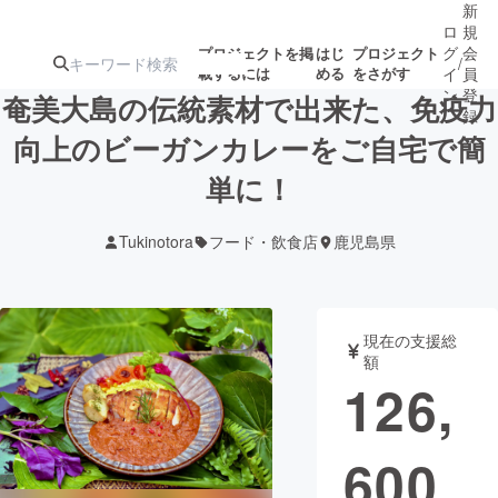
新
ロ
規
グ
会
プロジェクトを掲
はじ
プロジェクト
/
載するには
める
をさがす
イ
員
ン
登
奄美大島の伝統素材で出来た、免疫力
録
向上のビーガンカレーをご自宅で簡
単に！
人気のプロ
注目のリ
注目の新着プロ
募集終了が近いプ
もうすぐ公開
ジェクト
ターン
ジェクト
ロジェクト
されます
Tukinotora
フード・飲食店
鹿児島県
アート・写真
音楽
現在の支援総
テクノロジー・ガジェット
ゲーム・サ
額
126,
映像・映画
書籍・雑誌
600
ビジネス・起業
チャレンジ