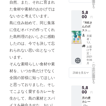
レーは
豆の個
選
とうき
自然、また、それに育まれ
択
野菜、
性を最
す
びの絞
る
豆、ス
大限に
た食材や素材のおかげでは
り汁の
5,8
パイス
引き出
みを煮
ないかと考えています。
の他、
00
してい
詰めた
円
島の素
ます。
純粋な
島に住み始めて、同じ集落
「RIEさ
材だけ
こだわ
味で
んのポ
ででき
りの焙
す。蔗
に住むオバァの作ってくれ
スト
ていま
煎から
糖
カード
す。動
できた
（しょ
支援
た島料理のおいしさに感動
＋月の
物性脂
おいし
とう）
者：
虎カ
肪や小
い珈琲
1人
したのは、今でも決して忘
や糖蜜
レー
麦粉を
豆は、
を加え
お届
（レト
一切
れられない思い出となって
奄美の
け予
る「加
ルト
使って
定：
ホテル
工黒
います。
パッ
2021
おら
やお土
糖」と
年06
ク）
ず、化
産屋さ
は異な
こ
月
そんな素晴らしい食材や素
200g」
学調味
の
んで評
りコク
リ
RIEさん
料、香
タ
判の
が深
材を、いつか島だけでなく
ー
は世界
料、保
ン
品。奄
詳細を見る
く、ミ
を
中に笑
存料、
選
美ふる
ネラル
全国の皆様に知ってほしい
択
顔を広
着色料
す
さと納
と旨味
る
げる
が無添
と思っておりました。そし
税返礼
がたっ
5,8
アー
加の食
品とし
ぷり詰
ティス
てこよなく愛するカレーを
00
品で
ても人
まって
円
トとし
す。 ベ
気の逸
いて、
生かして、島の素材とスパ
月の虎
て活動
ジタリ
品で
料理の
カレー
されて
アンや
す。 ※
味にも
イスを融合させた、おいし
（レト
いる方