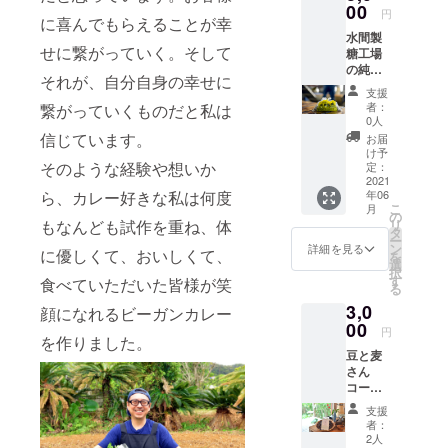
かせな
00
没頭中。以
円
に喜んでもらえることが幸
い手作
前から東京
水間製
りの真
せに繋がっていく。そして
糖工場
塩で
を中心に、
の純黒
す。 奄
名だたるカ
それが、自分自身の幸せに
糖
美に数
支援
500g ＋
レー店を行
ある天
者：
繋がっていくものだと私は
笑顔の
然塩の
0人
脚をする程
画家RIE
中で
信じています。
お届
のカレー大
さんの
も、こ
け予
ポスト
そのような経験や想いか
だわり
定：
好きマンで
カード
2021
の手法
す。
年06
ら、カレー好きな私は何度
2枚組
と薪で
こ
月
原料の
丁寧に
の
リ
もなんども試作を重ね、体
さとう
炊き上
タ
ー
きび
げられ
ン
詳細を見る
に優しくて、おいしくて、
を
は、奄
た打田
選
択
美の龍
原の天
す
食べていただいた皆様が笑
る
郷町と
然塩
3,0
笠利町
は、ミ
顔になれるビーガンカレー
の農家
00
ネラル
円
を作りました。
から仕
豊富で
豆と麦
入れた
旨味と
さん
もので
まろや
コー
す。1本
かさが
ヒー
1本丁寧
あり、
支援
豆
にさと
お料理
者：
200g ＋
うきび
が一味
2人