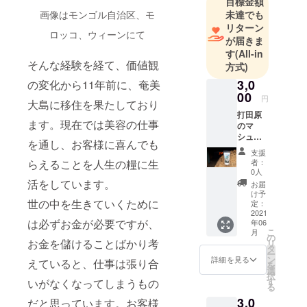
優の「桜井
目標金額
未達でも
画像はモンゴル自治区、モ
幸子」や
リターン
「嵐」な
ロッコ、ウィーンにて
が届きま
ど。それら
す
(All-in
の仕事を通
そんな経験を経て、価値観
方式)
して、世界
3,0
の変化から11年前に、奄美
十数ヵ国を
00
円
大島に移住を果たしており
旅する事が
打田原
あり世界の
ます。現在では美容の仕事
のマ
様々な料理
シュ
を通し、お客様に喜んでも
（真
の味を知る
支援
塩）
者：
らえることを人生の糧に生
事が出来ま
250g ＋
0人
笑顔の
した。価値
活をしています。
お届
画家RIE
け予
観の変化か
さんの
世の中を生きていくために
定：
ら10年ほど
ポスト
2021
は必ずお金が必要ですが、
年06
カード
前に奄美大
こ
月
2枚組
の
島に移住
お金を儲けることばかり考
リ
こちら
タ
ー
し、現在は
の商品
ン
詳細を見る
えていると、仕事は張り合
を
は、月
選
奄美の素材
択
の虎カ
す
いがなくなってしまうもの
を使ったカ
る
レー製
3,0
作に欠
レー開発に
だと思っています。お客様