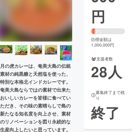
円
まちづくり・地域活性化
CAMPFIRE for Social Good
CAMPFIRE Creation
12%
CAMPFIREふるさと納税
machi-ya
コミュニティ
目標金額は
1,000,000円
支援者数
28
人
月の虎カレーは、奄美大島の伝統
素材の純黒糖と天然塩を使った、
特別な本格北インドカレーです。
奄美大島ならではの素材で出来た
募集終了まで残
おいしいカレーを皆様に食べてい
り
ただき、その味の素晴らしで島の
終了
新たなる知名度を向上させ、素材
のリノベーションを図り永続的な
生産向上したいと思っています。