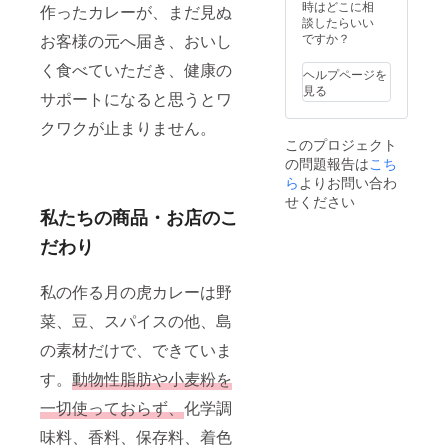
所要時
時はどこに相
作ったカレーが、まだ見ぬ
間：約8
談したらいい
時間 ※
お客様の元へ届き、おいし
ですか？
お客様
く食べていただき、健康の
の移動
ヘルプページを
費や食
見る
サポートになると思うとワ
事代な
どはご
クワクが止まりません。
自身の
このプロジェクト
負担と
の問題報告は
こち
なりま
す。
ら
よりお問い合わ
「有効
せください
期限：
私たちの商品・お店のこ
2021年
だわり
５月１
日〜
2022年
私の作る月の虎カレーは野
４月３
０日迄
菜、豆、スパイスの他、島
」
の素材だけで、できていま
す。
動物性脂肪や小麦粉を
一切使っておらず、
化学調
味料、香料、保存料、着色