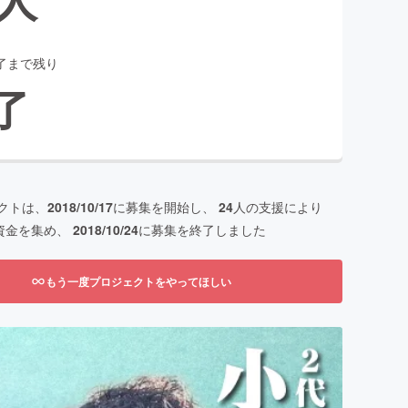
了まで残り
了
クトは、
2018/10/17
に募集を開始し、
24
人の支援により
資金を集め、
2018/10/24
に募集を終了しました
もう一度プロジェクトをやってほしい