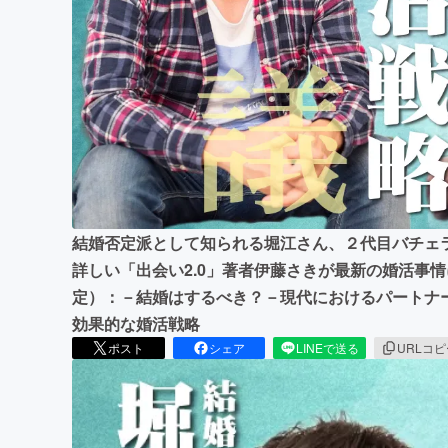
まちづくり・地域活性化
結婚否定派として知られる堀江さん、２代目バチェ
詳しい「出会い2.0」著者伊藤さきが最新の婚活事
定）：－結婚はするべき？－現代におけるパートナ
効果的な婚活戦略
ポスト
シェア
LINEで送る
URLコ