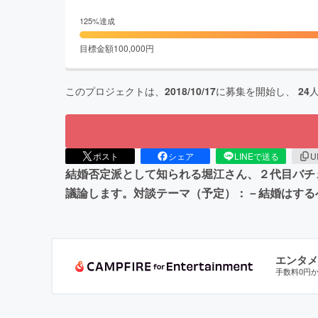
125
%達成
目標金額
100,000
円
このプロジェクトは、
2018/10/17
に募集を開始し、
24
ポスト
シェア
LINEで送る
U
結婚否定派として知られる堀江さん、２代目バチ
議論します。対談テーマ（予定）：－結婚はする
エンタメ
手数料0円