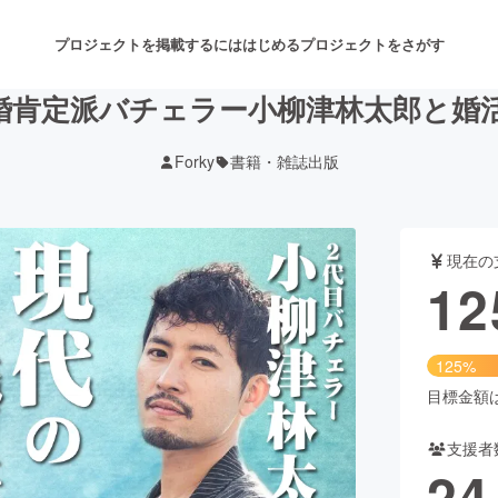
プロジェクトを掲載するには
はじめる
プロジェクトをさがす
婚肯定派バチェラー小柳津林太郎と婚
Forky
書籍・雑誌出版
注目のリターン
注目の新着プロジェクト
募集終了が近いプロジェクト
も
現在の
音楽
舞台・パフォーマンス
12
ゲーム・サービス開発
フード・飲食店
125%
書籍・雑誌出版
アニメ・漫画
目標金額は1
支援者
チャレンジ
ビューティー・ヘルスケ
24