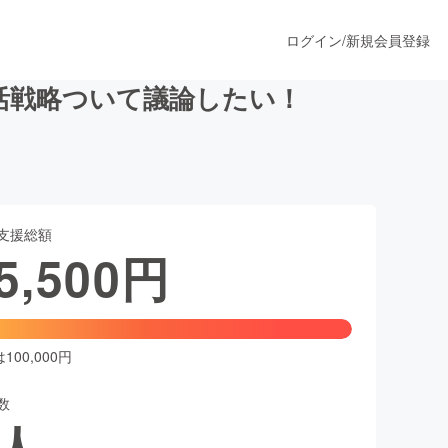
ログイン
/
新規会員登録
活戦略ついて議論したい！
うすぐ公開されます
支援総額
プロダクト
5,500
円
ファッション
スポーツ
00,000円
数
ア
ソーシャルグッド
人