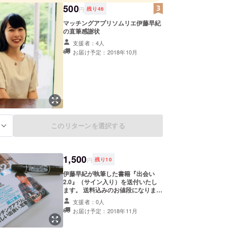
500
円
残り
46
マッチングアプリソムリエ伊藤早紀
の直筆感謝状
支援者：4人
お届け予定：2018年10月
このリターンを選択する
る
1,500
円
残り
10
伊藤早紀が執筆した書籍『出会い
2.0』（サイン入り）を送付いたし
ます。 送料込みのお値段になりま
す。
支援者：0人
お届け予定：2018年11月