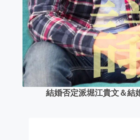
結婚否定派堀江貴文＆結