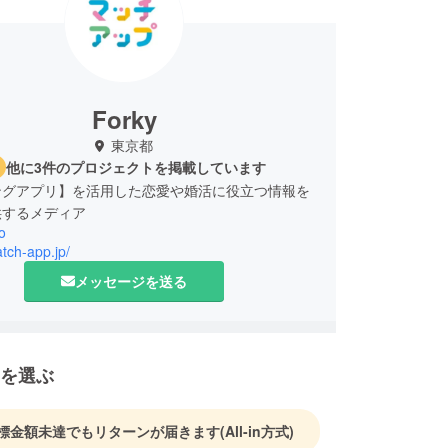
Forky
東京都
他に3件のプロジェクトを掲載しています
ングアプリ】を活用した恋愛や婚活に役立つ情報を
供するメディア
o
atch-app.jp/
メッセージを送る
を選ぶ
標金額未達でもリターンが届きます
(All-in方式)