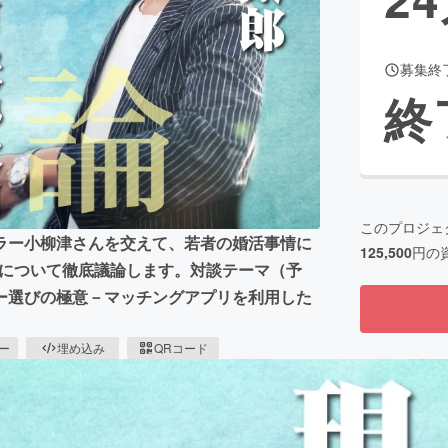
募集終
CAMPFIRE for Social Good
CAMPFIRE Creation
終
CAMPFIREふるさと納税
machi-ya
コミュニティ
このプロジェ
ラー小柳津さんを交えて、若者の婚活事情に
125,500
円の
情について徹底議論します。対談テーマ（予
ー選びの極意－マッチングアプリを利用した
ピー
埋め込み
QRコード