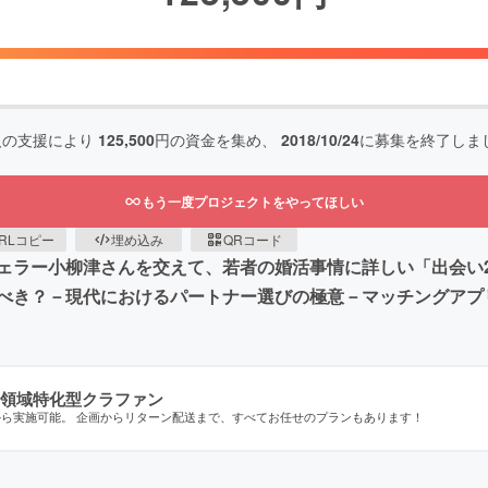
人の支援により
125,500
円の資金を集め、
2018/10/24
に募集を終了しま
もう一度プロジェクトをやってほしい
RLコピー
埋め込み
QRコード
ェラー小柳津さんを交えて、若者の婚活事情に詳しい「出会い2
べき？－現代におけるパートナー選びの極意－マッチングアプ
領域特化型クラファン
から実施可能。 企画からリターン配送まで、すべてお任せのプランもあります！