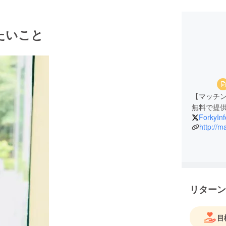
たいこと
【マッチ
無料で提
ForkyInf
http://m
リターン
目